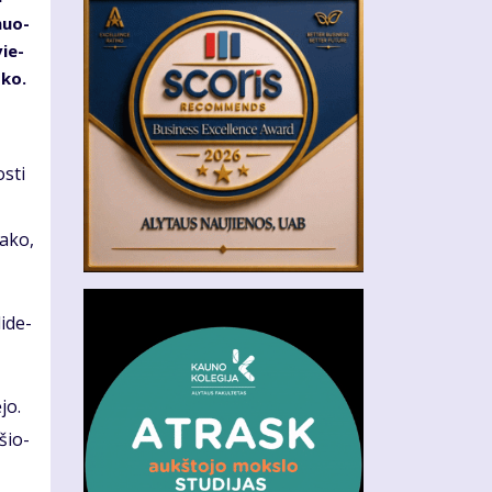
­muo­
vie­
­ko.
s­ti
a­ko,
i­de­
­jo.
­šio­