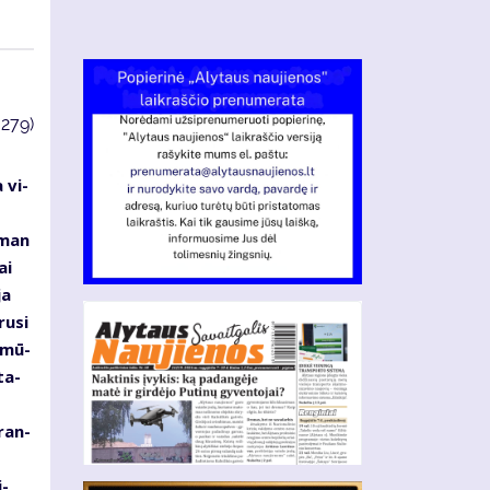
3279)
 vi­
s
s man
ai
ja
ru­si
d mū­
ta­
­ran­
i­