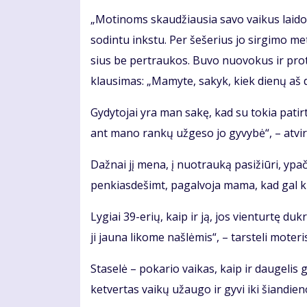
„Mo­ti­noms skau­džiau­sia sa­vo vai­kus lai­do­
so­din­tu inks­tu. Per še­še­rius jo sir­gi­mo me
sius be per­trau­kos. Bu­vo nuo­vo­kus ir pro­
klau­si­mas: „Ma­my­te, sa­kyk, kiek die­nų aš d
Gy­dy­to­jai yra man sa­kę, kad su to­kia pa­tir­
ant ma­no ran­kų už­ge­so jo gy­vy­bė“, – at­vi­r
Daž­nai jį me­na, į nuo­trau­ką pa­si­žiū­ri, ypač
pen­kias­de­šimt, pa­gal­vo­ja ma­ma, kad gal ki­
Ly­giai 39-erių, kaip ir ją, jos vien­tur­tę duk­rą
ji jau­na li­ko­me naš­lė­mis“, – tars­te­li mo­te­ri
Sta­se­lė – po­ka­rio vai­kas, kaip ir dau­ge­lis g
ket­ver­tas vai­kų už­au­go ir gy­vi iki šian­die­n