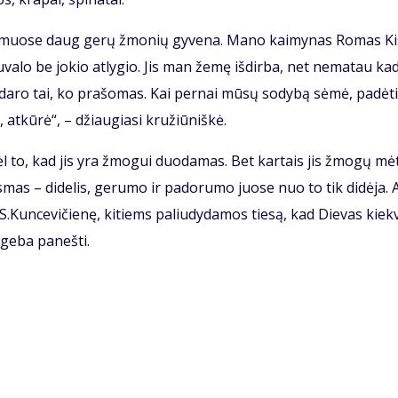
kai­muo­se daug ge­rų žmo­nių gy­ve­na. Ma­no kai­my­nas Ro­mas Kis
­va­lo be jo­kio at­ly­gio. Jis man že­mę iš­dir­ba, net ne­ma­tau ka­
­da­ro tai, ko pra­šo­mas. Kai per­nai mū­sų so­dy­bą sė­mė, pa­dė­t
 at­kū­rė“, – džiau­gia­si kru­žiū­niš­kė.
l to, kad jis yra žmo­gui duo­da­mas. Bet kar­tais jis žmo­gų mė­
s­mas – di­de­lis, ge­ru­mo ir pa­do­ru­mo juo­se nuo to tik di­dė­ja. A
 S.Kun­ce­vi­čie­nę, ki­tiems pa­liu­dy­da­mos tie­są, kad Die­vas kiek­
ge­ba pa­neš­ti.