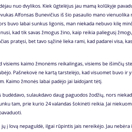
a­dė­jau nuo dvy­li­kos. Kiek ūg­te­lė­jus jau ma­mą ko­lū­ky­je pa­va­
 Tė­vu­kas Al­fon­sas Bu­ne­vi­čius iš šio pa­sau­lio ma­no vie­nuo­li­ka
ors bu­vo la­bai sun­kus li­go­nis, man nie­ka­da ne­bu­vo ki­lę min­
­ki­nu­si, kad tik sa­vas žmo­gus ži­no, kaip rei­kia pa­lie­gu­sį žmo­g
n­čias pra­tę­si, bet ta­vo są­ži­nė lie­ka ra­mi, kad pa­da­rei vi­sa, ka
s, tad vi­siems kai­mo žmo­nėms rei­ka­lin­gas, vi­siems be iš­im­čių st
sku­bė­jo. Pa­šne­ko­vė ne kar­tą tars­te­lė­jo, kad vi­suo­met bu­vo ir 
. Kai­mo žmo­nės la­bai pa­dė­jo jai lai­do­jant tė­tį.
­ras bu­dė­da­vo, su­lauk­da­vo daug pa­guo­dos žo­džių, nors nie­ka­
n­ku tam, prie ku­rio 24 va­lan­das šo­ki­nė­ti rei­kia. Jai nie­kuo­
a­va­duo­ti.
 jų į lo­vą ne­pa­gul­dė, il­gai rū­pin­tis jais ne­rei­kė­jo. Jau ne­bė­ra 