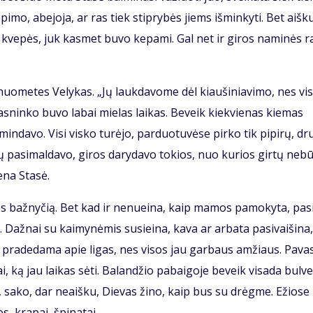
pi­mo, abe­jo­ja, ar ras tiek stip­ry­bės jiems iš­min­ky­ti. Bet aiš­k
 kve­pės, juk kas­met bu­vo ke­pa­mi. Gal net ir gi­ros na­mi­nės ra
uo­me­tes Ve­ly­kas. „Jų lauk­da­vo­me dėl kiau­ši­nia­vi­mo, nes vi­
as­nin­ko bu­vo la­bai mie­las lai­kas. Be­veik kiek­vie­nas kie­mas
min­da­vo. Vi­si vis­ko tu­rė­jo, par­duo­tu­vė­se pir­ko tik pi­pi­rų, dr
­vų pa­si­mal­da­vo, gi­ros da­ry­da­vo to­kios, nuo ku­rios gir­tų ne­b
e­na Sta­sė.
ios baž­ny­čią. Bet kad ir ne­nu­ei­na, kaip ma­mos pa­mo­ky­ta, pa­s
až­nai su kai­my­nė­mis su­si­ei­na, ka­va ar ar­ba­ta pa­si­vai­ši­na,
a pra­de­da­ma apie li­gas, nes vi­sos jau gar­baus am­žiaus. Pa­va­
i, ką jau lai­kas sė­ti. Ba­lan­džio pa­bai­go­je be­veik vi­sa­da bul­v
et, sa­ko, dar ne­aiš­ku, Die­vas ži­no, kaip bus su drėg­me. Ežio­se
s, kra­pai, špi­na­tai.