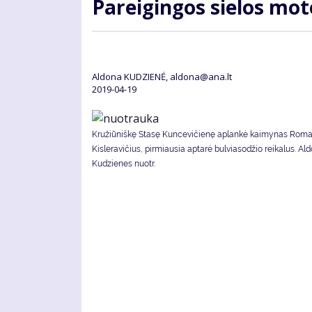
Pa­rei­gin­gos sie­los mo­
Aldona KUDZIENĖ, aldona@ana.lt
2019-04-19
Kružiūniškę Stasę Kuncevičienę aplankė kaimynas Rom
Kisleravičius, pirmiausia aptarė bulviasodžio reikalus. Al
Kudzienes nuotr.