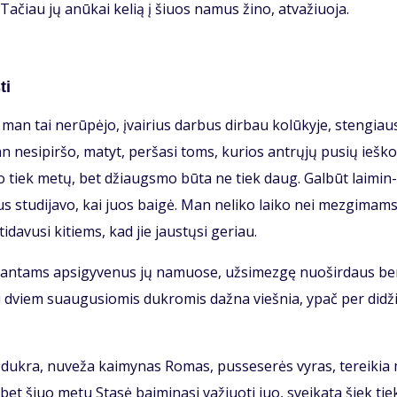
i. Ta­čiau jų anū­kai ke­lią į šiuos na­mus ži­no, at­va­žiuo­ja.
ti
man tai ne­rū­pė­jo, įvai­rius dar­bus dir­bau ko­lū­ky­je, sten­giau­
 ne­si­pir­šo, ma­tyt, per­ša­si toms, ku­rios ant­rų­jų pu­sių ieš­ko
­go tiek me­tų, bet džiaugs­mo bū­ta ne tiek daug. Gal­būt lai­min­
us stu­di­ja­vo, kai juos bai­gė. Man ne­li­ko lai­ko nei mez­gi­mams
i­da­vu­si ki­tiems, kad jie jaus­tų­si ge­riau.
i­ran­tams ap­si­gy­ve­nus jų na­muo­se, už­si­mez­gę nuo­šir­daus b
su dviem su­au­gu­sio­mis duk­ro­mis daž­na vieš­nia, ypač per di­dži
i duk­ra, nu­ve­ža kai­my­nas Ro­mas, pus­se­se­rės vy­ras, te­rei­ki
s, bet šiuo me­tu Sta­sė bai­mi­na­si va­žiuo­ti juo, svei­ka­ta šiek tie