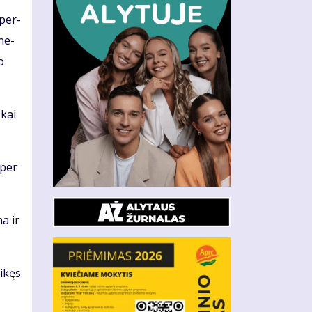
 per­
­ne­
o
 kai
 per
na ir
i­kęs