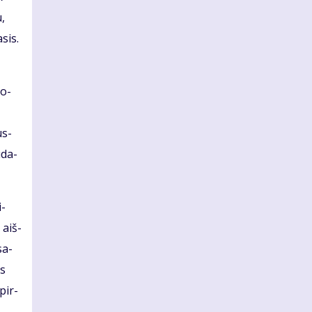
u,
­sis.
so­
us­
ū­da­
i­
 aiš­
sa­
es
 pir­