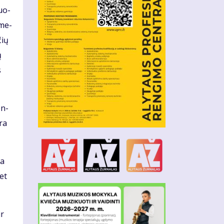
duo­
 me­
čių
ų
s
en­
yra
da
met
ir