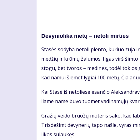
De­vy­nio­li­ka me­tų – ne­to­li mir­ties
Sta­sės so­dy­ba ne­to­li plen­to, ku­riuo zu­ja ir
me­džių ir krū­mų ža­lu­mos. Il­gas virš šim­to k
sto­gu, bet tvo­ros – me­di­nės, to­dėl to­kios
kad na­mui šie­met ly­giai 100 me­tų. Čia anu
Kai Sta­sė iš ne­to­lie­se esan­čio Alek­san­dra­v
lia­me na­me bu­vo tuo­met va­di­na­mų­jų kvar­t
Gra­žių vei­do bruo­žų mo­te­ris sa­ko, kad la­bai
Tris­de­šimt de­vy­ne­rių ta­po naš­le, vy­ras mi
li­kos su­lau­kęs.