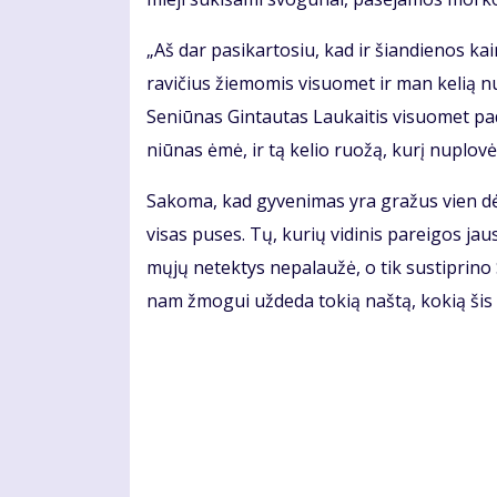
„Aš dar pa­si­kar­to­siu, kad ir šian­die­nos 
ra­vi­čius žie­mo­mis vi­suo­met ir man ke­lią nu
Se­niū­nas Gin­tau­tas Lau­kai­tis vi­suo­met pa
niū­nas ėmė, ir tą ke­lio ruo­žą, ku­rį nu­plo­vė,
Sa­ko­ma, kad gy­ve­ni­mas yra gra­žus vien dė
vi­sas pu­ses. Tų, ku­rių vi­di­nis pa­rei­gos jau
mų­jų ne­tek­tys ne­pa­lau­žė, o tik su­stip­ri­no
nam žmo­gui už­de­da to­kią naš­tą, ko­kią šis 