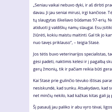
„Se­niau vai­kai ne­bu­vo dy­ki, ir aš dirb­ti pr
da­vau. Ji jau se­niai mi­ru­si, ir­gi kan­čio­se.
tų slau­gy­tas iš­ke­lia­vo bū­da­mas 97-erių. N
ati­duo­ti jį val­diš­kų na­mų slau­gai. Esu įsi­ti
žiū­rė­ti, ko­kiu mais­tu mai­tin­ti. Gal tik jo ka
nuo ta­vęs pri­klau­so“, – tei­gia Sta­sė.
Jos tė­tis bu­vo ve­te­ri­na­ri­jos spe­cia­lis­ta
gė­si pa­dė­ti, nak­ti­mis kė­lė­si ir į pa­gal­bą 
ge­rų žmo­nių, tik ir pa­čiam rei­kia bū­ti ge­ram
Kai Sta­sė prie gu­lin­čio tė­vu­ko iš­ti­sas pa
ne­si­skun­dė, kad sun­ku. At­sa­ky­da­vo, kad su
net min­čių ne­ki­lo, kad kaž­kas ki­tas ga­li ją p
Šį pa­sau­lį jau pa­li­ko ir abu vy­ro tė­vai, li­gos