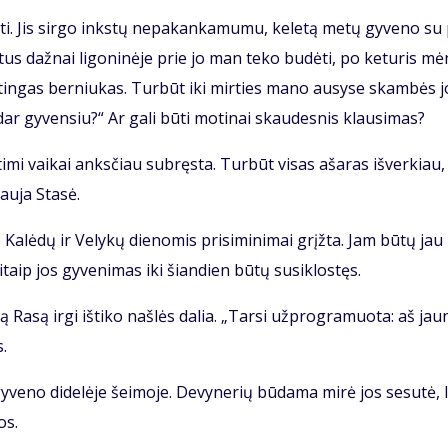
ti. Jis sir­go inks­tų ne­pa­kan­ka­mu­mu, ke­le­tą me­tų gy­ve­no su
­tus daž­nai li­go­ni­nė­je prie jo man te­ko bu­dė­ti, po ke­tu­ris mė
tin­gas ber­niu­kas. Tur­būt iki mir­ties ma­no au­sy­se skam­bės j
ar gy­ven­siu?“ Ar ga­li bū­ti mo­ti­nai skau­des­nis klau­si­mas?
ti­mi vai­kai anks­čiau su­bręs­ta. Tur­būt vi­sas aša­ras iš­ver­kiau,
au­ja Sta­sė.
 Ka­lė­dų ir Ve­ly­kų die­no­mis pri­si­mi­ni­mai grįž­ta. Jam bū­tų jau
taip jos gy­ve­ni­mas iki šian­dien bū­tų su­si­klos­tęs.
 Ra­są ir­gi iš­ti­ko naš­lės da­lia. „Tar­si už­prog­ra­muo­ta: aš jau­
s.
y­ve­no di­de­lė­je šei­mo­je. De­vy­ne­rių bū­da­ma mi­rė jos se­su­tė, l
os.