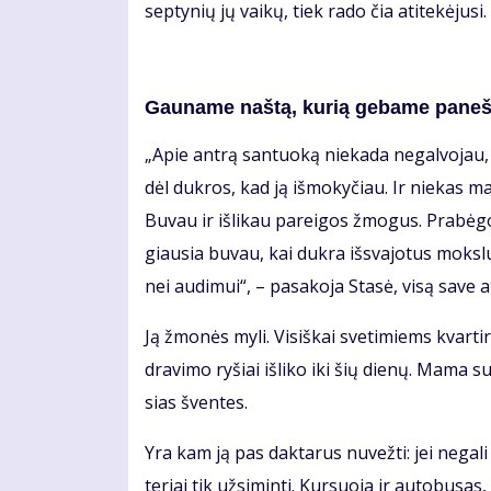
sep­ty­nių jų vai­kų, tiek ra­do čia ati­te­kė­ju­s
Gau­na­me naš­tą, ku­rią ge­ba­me pa­neš­
„Apie an­trą san­tuo­ką nie­ka­da ne­gal­vo­jau, 
dėl duk­ros, kad ją iš­mo­ky­čiau. Ir nie­kas man
Bu­vau ir iš­li­kau pa­rei­gos žmo­gus. Pra­bė
giau­sia bu­vau, kai duk­ra iš­sva­jo­tus moks­l
nei au­di­mui“, – pa­sa­ko­ja Sta­sė, vi­są sa­ve at
Ją žmo­nės my­li. Vi­siš­kai sve­ti­miems kvar­t
dra­vi­mo ry­šiai iš­li­ko iki šių die­nų. Ma­ma 
sias šven­tes.
Yra kam ją pas dak­ta­rus nu­vež­ti: jei ne­ga­l
te­riai tik už­si­min­ti. Kur­suo­ja ir au­to­bu­sa