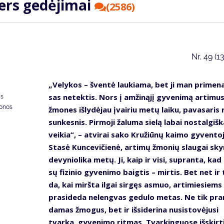
ters ge­dė­ji­mai
(2586)
Nr.
49 (1
„Ve­ly­kos – šven­tė lau­kia­ma, bet ji man pri­me­na
sas ne­tek­tis. Nors į am­ži­ną­jį gy­ve­ni­mą ar­ti­mu
as
donos
žmo­nes iš­ly­dė­jau įvai­riu me­tų lai­ku, pa­va­sa­ri
sun­kes­nis. Pir­mo­ji ža­lu­ma sie­lą la­bai nos­tal­giš­k
vei­kia“, – at­vi­rai sa­ko Kru­žiū­nų kai­mo gy­ven­to­
Sta­sė Kun­ce­vi­čie­nė, ar­ti­mų žmo­nių slau­gai sky­
de­vy­nio­li­ka me­tų. Ji, kaip ir vi­si, su­pran­ta, ka
sų fi­zi­nio gy­ve­ni­mo baig­tis – mir­tis. Bet net ir 
da, kai mirš­ta il­gai sir­gęs as­muo, ar­ti­mie­siems
pra­si­de­da ne­leng­vas ge­du­lo me­tas. Ne tik pra
da­mas žmo­gus, bet ir iš­si­de­ri­na nu­si­sto­vė­ju­si
tvar­ka, gy­ve­ni­mo rit­mas. Tvar­kin­guo­se iš­skir­t