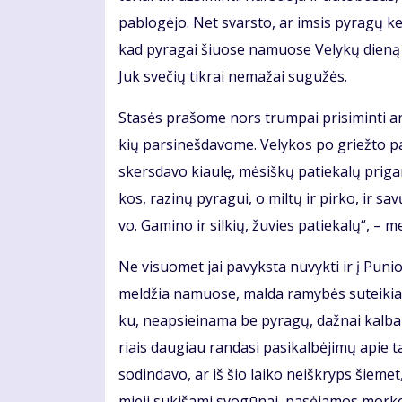
pa­blo­gė­jo. Net svars­to, ar im­sis py­ra­gų ke­
kad py­ra­gai šiuo­se na­muo­se Ve­ly­kų die­ną
Juk sve­čių tik­rai ne­ma­žai su­gu­žės.
Sta­sės pra­šo­me nors trum­pai pri­si­min­ti an
kių par­si­neš­da­vo­me. Ve­ly­kos po griež­to p
skers­da­vo kiau­lę, mė­siš­kų pa­tie­ka­lų pri­ga­
kos, ra­zi­nų py­ra­gui, o mil­tų ir pir­ko, ir sa
vo. Ga­mi­no ir sil­kių, žu­vies pa­tie­ka­lų“, – m
Ne vi­suo­met jai pa­vyks­ta nu­vyk­ti ir į Pu­n
mel­džia na­muo­se, mal­da ra­my­bės su­tei­kia. D
ku, neap­si­ei­na­ma be py­ra­gų, daž­nai kal­b
riais dau­giau ran­da­si pa­si­kal­bė­ji­mų apie ta
so­din­da­vo, ar iš šio lai­ko ne­iš­kryps šie­m
mie­ji su­ki­ša­mi svo­gū­nai, pa­sė­ja­mos mor­ko