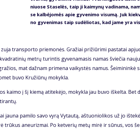
niuo­se Sta­se­lės, taip ji kai­my­nų va­di­na­ma, na
se kal­bė­jo­mės apie gy­ve­ni­mo vi­su­mą. Juk kiek­
no gy­ve­ni­mas taip su­dė­lio­tas, kad ja­me yra vis
 zu­ja trans­por­to prie­mo­nės. Gra­žiai pri­žiū­ri­mi pa­sta­tai ap­juo
vad­ra­ti­nių met­rų tu­rin­tis gy­ve­na­ma­sis na­mas švie­čia nau­ju
 gra­žios, mat daž­nam pri­me­na vai­kys­tės na­mus. Šei­mi­nin­kė s
o­met bu­vo Kru­žiū­nų mo­kyk­la.
os kai­mo į šį kie­mą ati­te­kė­jo, mo­kyk­la jau bu­vo iš­kel­ta. Bet d
i­ran­tų.
 jau­na pa­mi­lo sa­vo vy­rą Vy­tau­tą, aš­tuo­nio­li­kos už jo iš­te­kė
­rė trū­kus aneu­riz­mai. Po ket­ve­rių me­tų mi­rė ir sū­nus, vos še