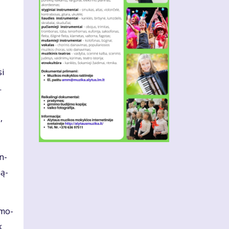
si
.
,
en­
­ą­
a mo­
k