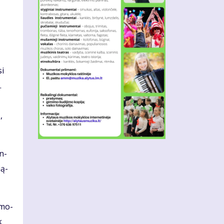
si
.
,
en­
­ą­
a mo­
k