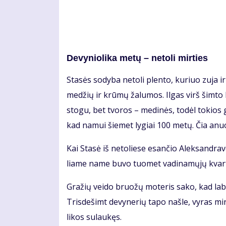
De­vy­nio­li­ka me­tų – ne­to­li mir­ties
Sta­sės so­dy­ba ne­to­li plen­to, ku­riuo zu­ja ir
me­džių ir krū­mų ža­lu­mos. Il­gas virš šim­to k
sto­gu, bet tvo­ros – me­di­nės, to­dėl to­kios
kad na­mui šie­met ly­giai 100 me­tų. Čia anu
Kai Sta­sė iš ne­to­lie­se esan­čio Alek­san­dra­v
lia­me na­me bu­vo tuo­met va­di­na­mų­jų kvar­t
Gra­žių vei­do bruo­žų mo­te­ris sa­ko, kad la­bai
Tris­de­šimt de­vy­ne­rių ta­po naš­le, vy­ras mi
li­kos su­lau­kęs.