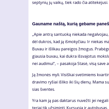
sep­ty­nių jų vai­kų, tiek ra­do čia ati­te­kė­ju­s
Gau­na­me naš­tą, ku­rią ge­ba­me pa­neš­
„Apie an­trą san­tuo­ką nie­ka­da ne­gal­vo­jau, 
dėl duk­ros, kad ją iš­mo­ky­čiau. Ir nie­kas man
Bu­vau ir iš­li­kau pa­rei­gos žmo­gus. Pra­bė
giau­sia bu­vau, kai duk­ra iš­sva­jo­tus moks­l
nei au­di­mui“, – pa­sa­ko­ja Sta­sė, vi­są sa­ve at
Ją žmo­nės my­li. Vi­siš­kai sve­ti­miems kvar­t
dra­vi­mo ry­šiai iš­li­ko iki šių die­nų. Ma­ma 
sias šven­tes.
Yra kam ją pas dak­ta­rus nu­vež­ti: jei ne­ga­l
te­riai tik už­si­min­ti. Kur­suo­ja ir au­to­bu­sa