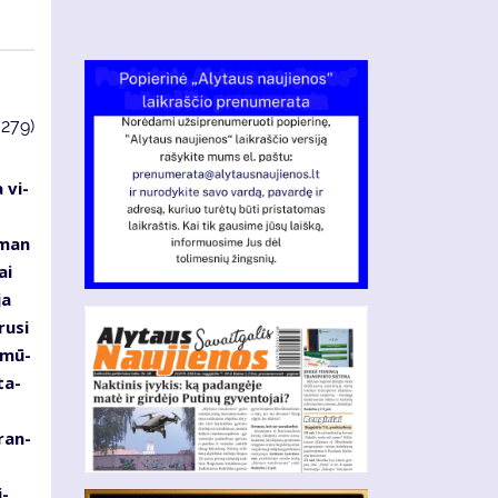
3279)
 vi­
s
s man
ai
ja
ru­si
d mū­
ta­
­ran­
i­