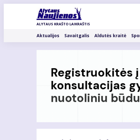
Pereiti
į
pagrindinį
ALYTAUS KRAŠTO LAIKRAŠTIS
turinį
Rubrikos
Aktualijos
Savaitgalis
Aldutės kraitė
Spo