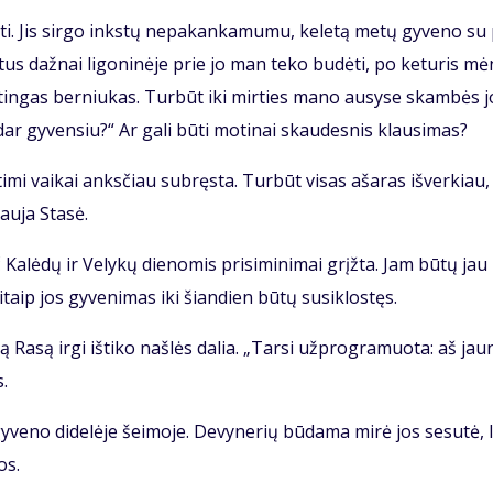
ti. Jis sir­go inks­tų ne­pa­kan­ka­mu­mu, ke­le­tą me­tų gy­ve­no su
­tus daž­nai li­go­ni­nė­je prie jo man te­ko bu­dė­ti, po ke­tu­ris mė
tin­gas ber­niu­kas. Tur­būt iki mir­ties ma­no au­sy­se skam­bės j
ar gy­ven­siu?“ Ar ga­li bū­ti mo­ti­nai skau­des­nis klau­si­mas?
ti­mi vai­kai anks­čiau su­bręs­ta. Tur­būt vi­sas aša­ras iš­ver­kiau,
au­ja Sta­sė.
 Ka­lė­dų ir Ve­ly­kų die­no­mis pri­si­mi­ni­mai grįž­ta. Jam bū­tų jau
taip jos gy­ve­ni­mas iki šian­dien bū­tų su­si­klos­tęs.
 Ra­są ir­gi iš­ti­ko naš­lės da­lia. „Tar­si už­prog­ra­muo­ta: aš jau­
s.
y­ve­no di­de­lė­je šei­mo­je. De­vy­ne­rių bū­da­ma mi­rė jos se­su­tė, l
os.