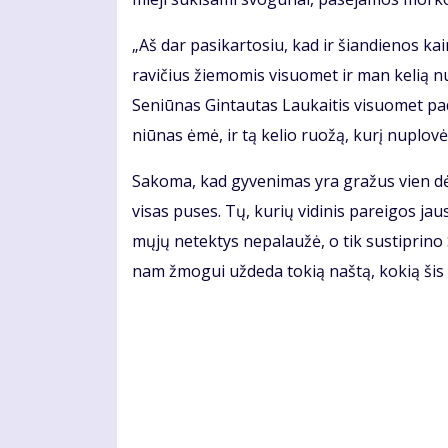
„Aš dar pa­si­kar­to­siu, kad ir šian­die­nos 
ra­vi­čius žie­mo­mis vi­suo­met ir man ke­lią nu
Se­niū­nas Gin­tau­tas Lau­kai­tis vi­suo­met pa
niū­nas ėmė, ir tą ke­lio ruo­žą, ku­rį nu­plo­vė,
Sa­ko­ma, kad gy­ve­ni­mas yra gra­žus vien dė
vi­sas pu­ses. Tų, ku­rių vi­di­nis pa­rei­gos jau
mų­jų ne­tek­tys ne­pa­lau­žė, o tik su­stip­ri­no
nam žmo­gui už­de­da to­kią naš­tą, ko­kią šis 