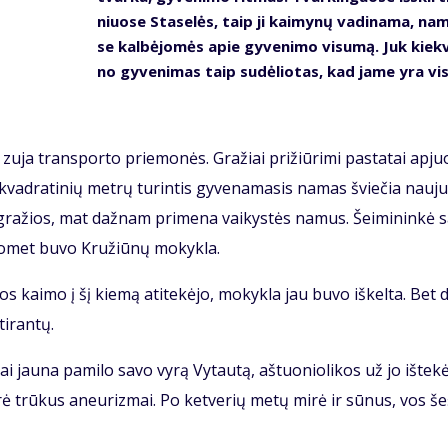
niuo­se Sta­se­lės, taip ji kai­my­nų va­di­na­ma, na
se kal­bė­jo­mės apie gy­ve­ni­mo vi­su­mą. Juk kiek­
no gy­ve­ni­mas taip su­dė­lio­tas, kad ja­me yra vis
 zu­ja trans­por­to prie­mo­nės. Gra­žiai pri­žiū­ri­mi pa­sta­tai ap­juo
vad­ra­ti­nių met­rų tu­rin­tis gy­ve­na­ma­sis na­mas švie­čia nau­ju
 gra­žios, mat daž­nam pri­me­na vai­kys­tės na­mus. Šei­mi­nin­kė s
o­met bu­vo Kru­žiū­nų mo­kyk­la.
os kai­mo į šį kie­mą ati­te­kė­jo, mo­kyk­la jau bu­vo iš­kel­ta. Bet d
i­ran­tų.
 jau­na pa­mi­lo sa­vo vy­rą Vy­tau­tą, aš­tuo­nio­li­kos už jo iš­te­kė
­rė trū­kus aneu­riz­mai. Po ket­ve­rių me­tų mi­rė ir sū­nus, vos še