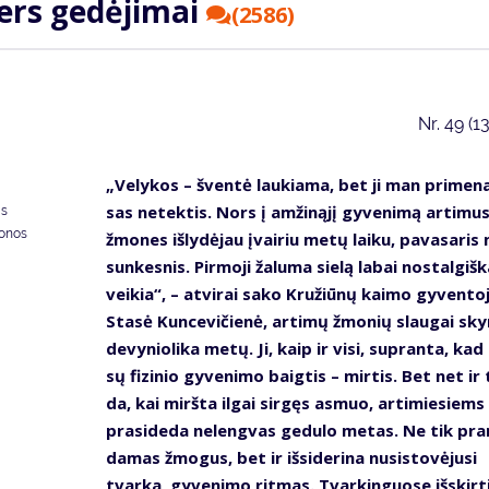
ters ge­dė­ji­mai
(2586)
Nr.
49 (1
„Ve­ly­kos – šven­tė lau­kia­ma, bet ji man pri­me­na
sas ne­tek­tis. Nors į am­ži­ną­jį gy­ve­ni­mą ar­ti­mu
as
donos
žmo­nes iš­ly­dė­jau įvai­riu me­tų lai­ku, pa­va­sa­ri
sun­kes­nis. Pir­mo­ji ža­lu­ma sie­lą la­bai nos­tal­giš­k
vei­kia“, – at­vi­rai sa­ko Kru­žiū­nų kai­mo gy­ven­to­
Sta­sė Kun­ce­vi­čie­nė, ar­ti­mų žmo­nių slau­gai sky­
de­vy­nio­li­ka me­tų. Ji, kaip ir vi­si, su­pran­ta, ka
sų fi­zi­nio gy­ve­ni­mo baig­tis – mir­tis. Bet net ir 
da, kai mirš­ta il­gai sir­gęs as­muo, ar­ti­mie­siems
pra­si­de­da ne­leng­vas ge­du­lo me­tas. Ne tik pra
da­mas žmo­gus, bet ir iš­si­de­ri­na nu­si­sto­vė­ju­si
tvar­ka, gy­ve­ni­mo rit­mas. Tvar­kin­guo­se iš­skir­t