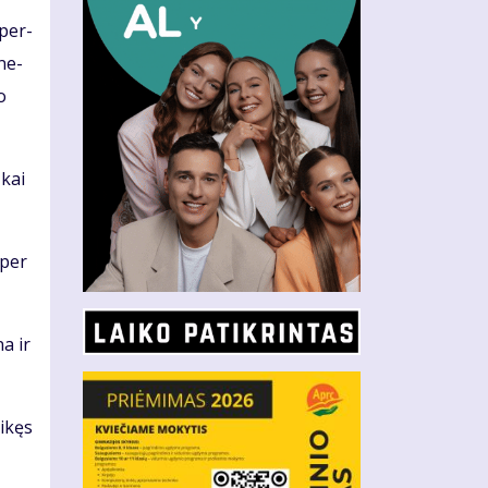
 per­
­ne­
o
 kai
 per
na ir
i­kęs