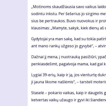
„Mo­ti­noms skau­džiau­sia sa­vo vai­kus lai­do­
so­din­tu inks­tu. Per še­še­rius jo sir­gi­mo me
sius be per­trau­kos. Bu­vo nuo­vo­kus ir pro­
klau­si­mas: „Ma­my­te, sa­kyk, kiek die­nų aš d
Gy­dy­to­jai yra man sa­kę, kad su to­kia pa­tir­
ant ma­no ran­kų už­ge­so jo gy­vy­bė“, – at­vi­r
Daž­nai jį me­na, į nuo­trau­ką pa­si­žiū­ri, ypač
pen­kias­de­šimt, pa­gal­vo­ja ma­ma, kad gal ki­
Ly­giai 39-erių, kaip ir ją, jos vien­tur­tę duk­rą
ji jau­na li­ko­me naš­lė­mis“, – tars­te­li mo­te­ri
Sta­se­lė – po­ka­rio vai­kas, kaip ir dau­ge­lis g
ket­ver­tas vai­kų už­au­go ir gy­vi iki šian­die­n