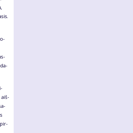
u,
­sis.
so­
us­
ū­da­
i­
 aiš­
sa­
es
 pir­