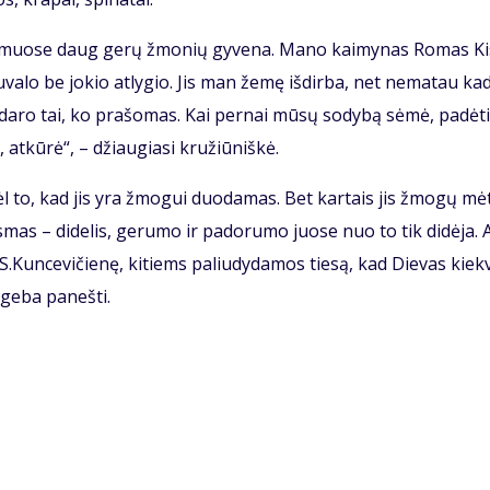
kai­muo­se daug ge­rų žmo­nių gy­ve­na. Ma­no kai­my­nas Ro­mas Kis
­va­lo be jo­kio at­ly­gio. Jis man že­mę iš­dir­ba, net ne­ma­tau ka­
­da­ro tai, ko pra­šo­mas. Kai per­nai mū­sų so­dy­bą sė­mė, pa­dė­t
 at­kū­rė“, – džiau­gia­si kru­žiū­niš­kė.
l to, kad jis yra žmo­gui duo­da­mas. Bet kar­tais jis žmo­gų mė­
s­mas – di­de­lis, ge­ru­mo ir pa­do­ru­mo juo­se nuo to tik di­dė­ja. A
 S.Kun­ce­vi­čie­nę, ki­tiems pa­liu­dy­da­mos tie­są, kad Die­vas kiek­
ge­ba pa­neš­ti.