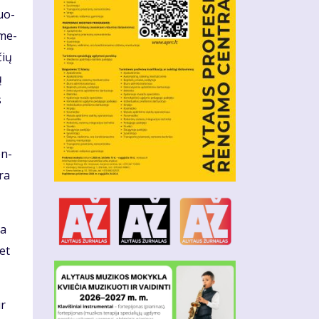
duo­
 me­
čių
ų
s
en­
yra
da
met
ir