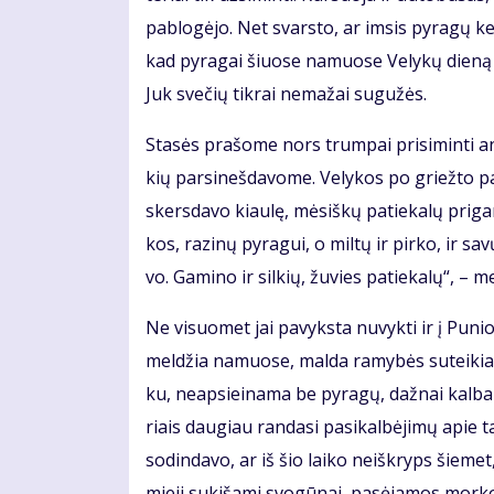
pa­blo­gė­jo. Net svars­to, ar im­sis py­ra­gų ke­
kad py­ra­gai šiuo­se na­muo­se Ve­ly­kų die­ną
Juk sve­čių tik­rai ne­ma­žai su­gu­žės.
Sta­sės pra­šo­me nors trum­pai pri­si­min­ti an
kių par­si­neš­da­vo­me. Ve­ly­kos po griež­to p
skers­da­vo kiau­lę, mė­siš­kų pa­tie­ka­lų pri­ga­
kos, ra­zi­nų py­ra­gui, o mil­tų ir pir­ko, ir sa
vo. Ga­mi­no ir sil­kių, žu­vies pa­tie­ka­lų“, – m
Ne vi­suo­met jai pa­vyks­ta nu­vyk­ti ir į Pu­n
mel­džia na­muo­se, mal­da ra­my­bės su­tei­kia. D
ku, neap­si­ei­na­ma be py­ra­gų, daž­nai kal­b
riais dau­giau ran­da­si pa­si­kal­bė­ji­mų apie ta
so­din­da­vo, ar iš šio lai­ko ne­iš­kryps šie­m
mie­ji su­ki­ša­mi svo­gū­nai, pa­sė­ja­mos mor­ko