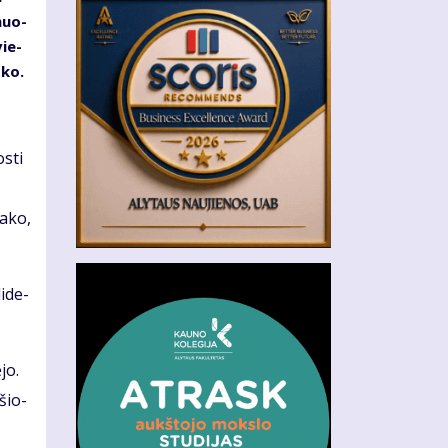
­muo­
vie­
­ko.
s­ti
a­ko,
i­de­
­jo.
­šio­