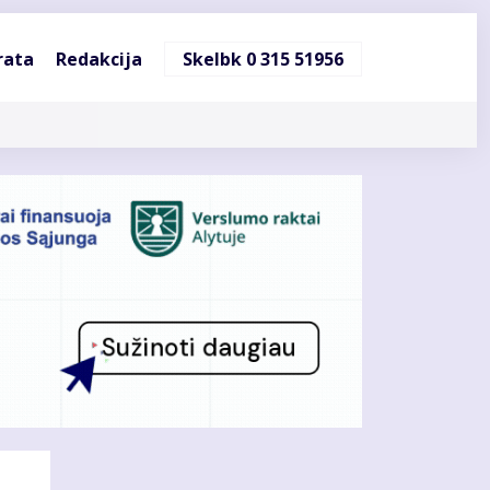
ndinė
rata
Redakcija
Skelbk 0 315 51956
cija