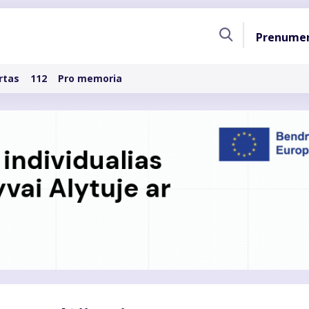
Pagri
Prenume
naviga
rtas
112
Pro memoria