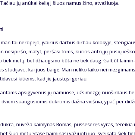
i. Ta­čiau jų anū­kai ke­lią į šiuos na­mus ži­no, at­va­žiuo­ja.
ti
man tai ne­rū­pė­jo, įvai­rius dar­bus dir­bau ko­lū­ky­je, sten­giau­
 ne­si­pir­šo, ma­tyt, per­ša­si toms, ku­rios ant­rų­jų pu­sių ieš­ko
­go tiek me­tų, bet džiaugs­mo bū­ta ne tiek daug. Gal­būt lai­min­
us stu­di­ja­vo, kai juos bai­gė. Man ne­li­ko lai­ko nei mez­gi­mams
i­da­vu­si ki­tiems, kad jie jaus­tų­si ge­riau.
i­ran­tams ap­si­gy­ve­nus jų na­muo­se, už­si­mez­gę nuo­šir­daus b
su dviem su­au­gu­sio­mis duk­ro­mis daž­na vieš­nia, ypač per di­dži
i duk­ra, nu­ve­ža kai­my­nas Ro­mas, pus­se­se­rės vy­ras, te­rei­ki
s, bet šiuo me­tu Sta­sė bai­mi­na­si va­žiuo­ti juo, svei­ka­ta šiek tie