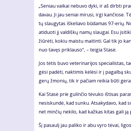
„Se­niau vai­kai ne­bu­vo dy­ki, ir aš dirb­ti pr
da­vau. Ji jau se­niai mi­ru­si, ir­gi kan­čio­se.
tų slau­gy­tas iš­ke­lia­vo bū­da­mas 97-erių. N
ati­duo­ti jį val­diš­kų na­mų slau­gai. Esu įsi­ti
žiū­rė­ti, ko­kiu mais­tu mai­tin­ti. Gal tik jo ka
nuo ta­vęs pri­klau­so“, – tei­gia Sta­sė.
Jos tė­tis bu­vo ve­te­ri­na­ri­jos spe­cia­lis­ta
gė­si pa­dė­ti, nak­ti­mis kė­lė­si ir į pa­gal­bą 
ge­rų žmo­nių, tik ir pa­čiam rei­kia bū­ti ge­ram
Kai Sta­sė prie gu­lin­čio tė­vu­ko iš­ti­sas pa
ne­si­skun­dė, kad sun­ku. At­sa­ky­da­vo, kad su
net min­čių ne­ki­lo, kad kaž­kas ki­tas ga­li ją p
Šį pa­sau­lį jau pa­li­ko ir abu vy­ro tė­vai, li­gos