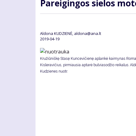
Pa­rei­gin­gos sie­los mo­
Aldona KUDZIENĖ, aldona@ana.lt
2019-04-19
Kružiūniškę Stasę Kuncevičienę aplankė kaimynas Rom
Kisleravičius, pirmiausia aptarė bulviasodžio reikalus. Al
Kudzienes nuotr.