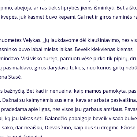
pi­mo, abe­jo­ja, ar ras tiek stip­ry­bės jiems iš­min­ky­ti. Bet aiš­k
 kve­pės, juk kas­met bu­vo ke­pa­mi. Gal net ir gi­ros na­mi­nės ra
uo­me­tes Ve­ly­kas. „Jų lauk­da­vo­me dėl kiau­ši­nia­vi­mo, nes vi­
as­nin­ko bu­vo la­bai mie­las lai­kas. Be­veik kiek­vie­nas kie­mas
min­da­vo. Vi­si vis­ko tu­rė­jo, par­duo­tu­vė­se pir­ko tik pi­pi­rų, dr
­vų pa­si­mal­da­vo, gi­ros da­ry­da­vo to­kios, nuo ku­rios gir­tų ne­b
e­na Sta­sė.
ios baž­ny­čią. Bet kad ir ne­nu­ei­na, kaip ma­mos pa­mo­ky­ta, pa­s
až­nai su kai­my­nė­mis su­si­ei­na, ka­va ar ar­ba­ta pa­si­vai­ši­na,
a pra­de­da­ma apie li­gas, nes vi­sos jau gar­baus am­žiaus. Pa­va­
i, ką jau lai­kas sė­ti. Ba­lan­džio pa­bai­go­je be­veik vi­sa­da bul­v
et, sa­ko, dar ne­aiš­ku, Die­vas ži­no, kaip bus su drėg­me. Ežio­se
s, kra­pai, špi­na­tai.