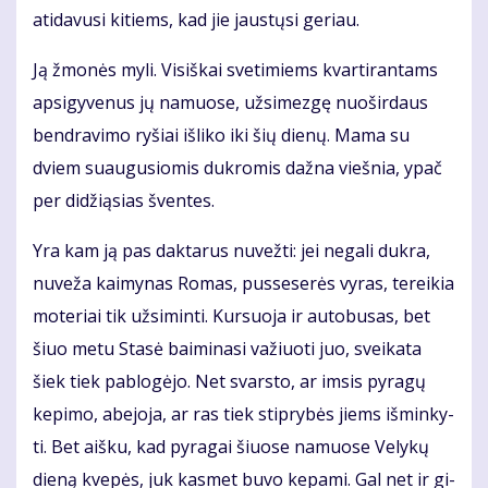
ati­da­vu­si ki­tiems, kad jie jaus­tų­si ge­riau.
Ją žmo­nės my­li. Vi­siš­kai sve­ti­miems kvar­ti­ran­tams
ap­si­gy­ve­nus jų na­muo­se, už­si­mez­gę nuo­šir­daus
ben­dra­vi­mo ry­šiai iš­li­ko iki šių die­nų. Ma­ma su
dviem su­au­gu­sio­mis duk­ro­mis daž­na vieš­nia, ypač
per di­dži­ą­sias šven­tes.
Yra kam ją pas dak­ta­rus nu­vež­ti: jei ne­ga­li duk­ra,
nu­ve­ža kai­my­nas Ro­mas, pus­se­se­rės vy­ras, te­rei­kia
mo­te­riai tik už­si­min­ti. Kur­suo­ja ir au­to­bu­sas, bet
šiuo me­tu Sta­sė bai­mi­na­si va­žiuo­ti juo, svei­ka­ta
šiek tiek pa­blo­gė­jo. Net svars­to, ar im­sis py­ra­gų
ke­pi­mo, abe­jo­ja, ar ras tiek stip­ry­bės jiems iš­min­ky­
ti. Bet aiš­ku, kad py­ra­gai šiuo­se na­muo­se Ve­ly­kų
die­ną kve­pės, juk kas­met bu­vo ke­pa­mi. Gal net ir gi­