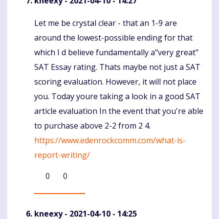
kneexy
- 2021-04-10 - 14:27
Let me be crystal clear - that an 1-9 are
Komentaras
around the lowest-possible ending for that
which I d believe fundamentally a"very great"
SAT Essay rating. Thats maybe not just a SAT
scoring evaluation. However, it will not place
you. Today youre taking a look in a good SAT
article evaluation In the event that you're able
to purchase above 2-2 from 2 4.
https://www.edenrockcomm.com/what-is-
report-writing/
0
0
kneexy
- 2021-04-10 - 14:25