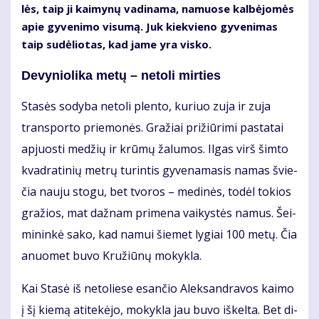
lės, taip ji kai­my­nų va­di­na­ma, na­muo­se kal­bė­jo­mės
apie gy­ve­ni­mo vi­su­mą. Juk kiek­vie­no gy­ve­ni­mas
taip su­dė­lio­tas, kad ja­me yra vis­ko.
De­vy­nio­li­ka me­tų – ne­to­li mir­ties
Sta­sės so­dy­ba ne­to­li plen­to, ku­riuo zu­ja ir zu­ja
trans­por­to prie­mo­nės. Gra­žiai pri­žiū­ri­mi pa­sta­tai
ap­juos­ti me­džių ir krū­mų ža­lu­mos. Il­gas virš šim­to
kvad­ra­ti­nių met­rų tu­rin­tis gy­ve­na­ma­sis na­mas švie­
čia nau­ju sto­gu, bet tvo­ros – me­di­nės, to­dėl to­kios
gra­žios, mat daž­nam pri­me­na vai­kys­tės na­mus. Šei­
mi­nin­kė sa­ko, kad na­mui šie­met ly­giai 100 me­tų. Čia
anuo­met bu­vo Kru­žiū­nų mo­kyk­la.
Kai Sta­sė iš ne­to­lie­se esan­čio Alek­san­dra­vos kai­mo
į šį kie­mą ati­te­kė­jo, mo­kyk­la jau bu­vo iš­kel­ta. Bet di­