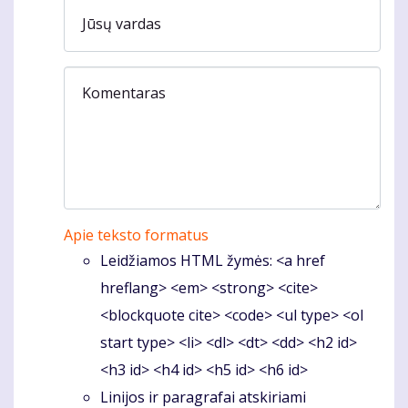
Jūsų vardas
Komentaras
Apie teksto formatus
Leidžiamos HTML žymės: <a href
hreflang> <em> <strong> <cite>
<blockquote cite> <code> <ul type> <ol
start type> <li> <dl> <dt> <dd> <h2 id>
<h3 id> <h4 id> <h5 id> <h6 id>
Linijos ir paragrafai atskiriami