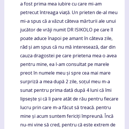
a fost prima mea iubire cu care mi-am
petrecut întreaga viață. Un prieten de-al meu
mi-a spus că a văzut câteva mărturii ale unui
jucător de vrăji numit DR ISIKOLO pe care îl
poate aduce înapoi pe amant în câteva zile,
râd și am spus că nu mă interesează, dar din
cauza dragostei pe care prietena mea o avea
pentru mine, ea l-am consultat pe marele
preot în numele meu și spre cea mai mare
surpriză a mea după 2 zile, soțul meu m-a
sunat pentru prima dată după 4 luni că îmi
lipsește și că îi pare atât de rău pentru fiecare
lucru prin care m-a făcut să treacă. pentru
mine și acum suntem fericiți împreună. Încă
nu-mi vine să cred, pentru că este extrem de