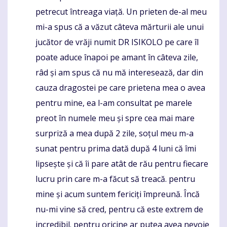
petrecut întreaga viață. Un prieten de-al meu
mi-a spus că a văzut câteva mărturii ale unui
jucător de vrăji numit DR ISIKOLO pe care îl
poate aduce înapoi pe amant în câteva zile,
râd și am spus că nu mă interesează, dar din
cauza dragostei pe care prietena mea o avea
pentru mine, ea l-am consultat pe marele
preot în numele meu și spre cea mai mare
surpriză a mea după 2 zile, soțul meu m-a
sunat pentru prima dată după 4 luni că îmi
lipsește și că îi pare atât de rău pentru fiecare
lucru prin care m-a făcut să treacă. pentru
mine și acum suntem fericiți împreună. Încă
nu-mi vine să cred, pentru că este extrem de
incredibil. pentru oricine ar putea avea nevoie