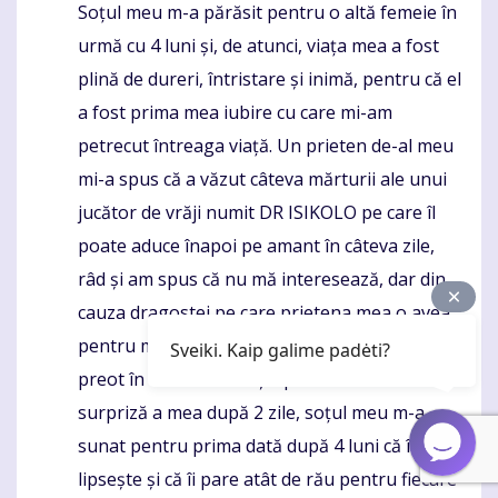
Soțul meu m-a părăsit pentru o altă femeie în
urmă cu 4 luni și, de atunci, viața mea a fost
plină de dureri, întristare și inimă, pentru că el
a fost prima mea iubire cu care mi-am
petrecut întreaga viață. Un prieten de-al meu
mi-a spus că a văzut câteva mărturii ale unui
jucător de vrăji numit DR ISIKOLO pe care îl
poate aduce înapoi pe amant în câteva zile,
râd și am spus că nu mă interesează, dar din
cauza dragostei pe care prietena mea o avea
pentru mine, ea l-am consultat pe marele
Sveiki. Kaip galime padėti?
preot în numele meu și spre cea mai mare
surpriză a mea după 2 zile, soțul meu m-a
sunat pentru prima dată după 4 luni că îmi
lipsește și că îi pare atât de rău pentru fiecare