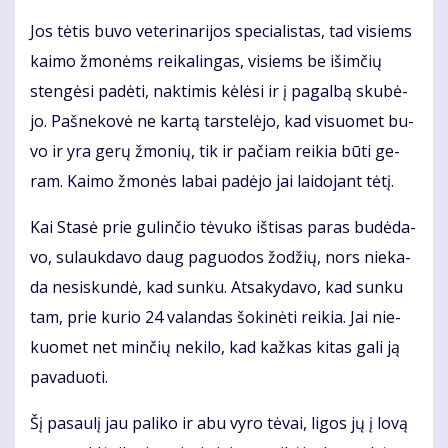
Jos tė­tis bu­vo ve­te­ri­na­ri­jos spe­cia­lis­tas, tad vi­siems
kai­mo žmo­nėms rei­ka­lin­gas, vi­siems be iš­im­čių
sten­gė­si pa­dė­ti, nak­ti­mis kė­lė­si ir į pa­gal­bą sku­bė­
jo. Pa­šne­ko­vė ne kar­tą tars­te­lė­jo, kad vi­suo­met bu­
vo ir yra ge­rų žmo­nių, tik ir pa­čiam rei­kia bū­ti ge­
ram. Kai­mo žmo­nės la­bai pa­dė­jo jai lai­do­jant tė­tį.
Kai Sta­sė prie gu­lin­čio tė­vu­ko iš­ti­sas pa­ras bu­dė­da­
vo, su­lauk­da­vo daug pa­guo­dos žo­džių, nors nie­ka­
da ne­si­skun­dė, kad sun­ku. At­sa­ky­da­vo, kad sun­ku
tam, prie ku­rio 24 va­lan­das šo­ki­nė­ti rei­kia. Jai nie­
kuo­met net min­čių ne­ki­lo, kad kaž­kas ki­tas ga­li ją
pa­va­duo­ti.
Šį pa­sau­lį jau pa­li­ko ir abu vy­ro tė­vai, li­gos jų į lo­vą