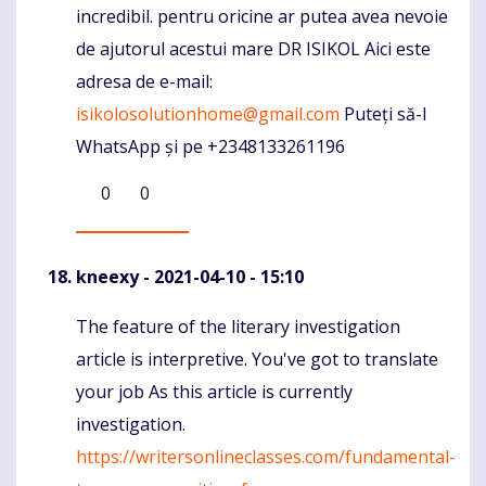
incredibil. pentru oricine ar putea avea nevoie
de ajutorul acestui mare DR ISIKOL Aici este
adresa de e-mail:
isikolosolutionhome@gmail.com
Puteți să-l
WhatsApp și pe +2348133261196
0
0
kneexy
- 2021-04-10 - 15:10
The feature of the literary investigation
Komentaras
article is interpretive. You've got to translate
your job As this article is currently
investigation.
https://writersonlineclasses.com/fundamental-