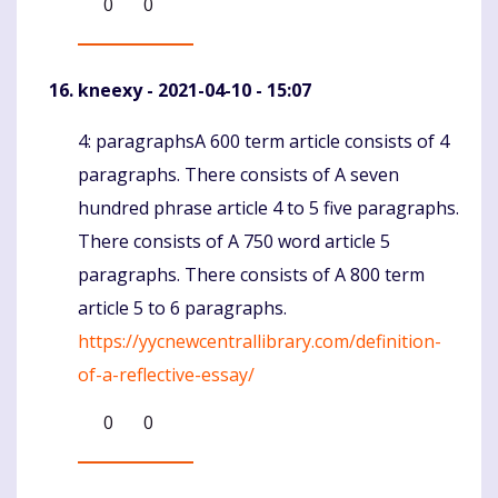
0
0
kneexy
- 2021-04-10 - 15:07
4: paragraphsA 600 term article consists of 4
Komentaras
paragraphs. There consists of A seven
hundred phrase article 4 to 5 five paragraphs.
There consists of A 750 word article 5
paragraphs. There consists of A 800 term
article 5 to 6 paragraphs.
https://yycnewcentrallibrary.com/definition-
of-a-reflective-essay/
0
0