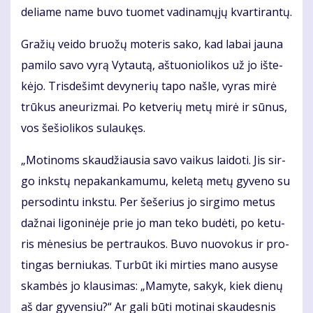
de­lia­me na­me bu­vo tuo­met va­di­na­mų­jų kvar­ti­ran­tų.
Gra­žių vei­do bruo­žų mo­te­ris sa­ko, kad la­bai jau­na
pa­mi­lo sa­vo vy­rą Vy­tau­tą, aš­tuo­nio­li­kos už jo iš­te­
kė­jo. Tris­de­šimt de­vy­ne­rių ta­po naš­le, vy­ras mi­rė
trū­kus aneu­riz­mai. Po ket­ve­rių me­tų mi­rė ir sū­nus,
vos še­šio­li­kos su­lau­kęs.
„Mo­ti­noms skau­džiau­sia sa­vo vai­kus lai­do­ti. Jis sir­
go inks­tų ne­pa­kan­ka­mu­mu, ke­le­tą me­tų gy­ve­no su
per­so­din­tu inks­tu. Per še­še­rius jo sir­gi­mo me­tus
daž­nai li­go­ni­nė­je prie jo man te­ko bu­dė­ti, po ke­tu­
ris mė­ne­sius be per­trau­kos. Bu­vo nuo­vo­kus ir pro­
tin­gas ber­niu­kas. Tur­būt iki mir­ties ma­no au­sy­se
skam­bės jo klau­si­mas: „Ma­my­te, sa­kyk, kiek die­nų
aš dar gy­ven­siu?“ Ar ga­li bū­ti mo­ti­nai skau­des­nis