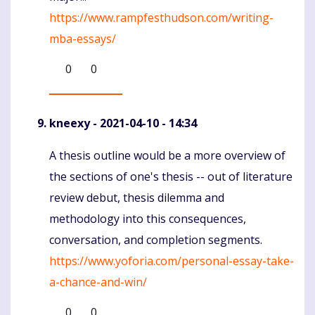
https://www.rampfesthudson.com/writing-
mba-essays/
0
0
kneexy
- 2021-04-10 - 14:34
A thesis outline would be a more overview of
Komentaras
the sections of one's thesis -- out of literature
review debut, thesis dilemma and
methodology into this consequences,
conversation, and completion segments.
https://www.yoforia.com/personal-essay-take-
a-chance-and-win/
0
0