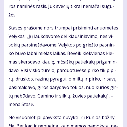
ros na­mi­nės ra­sis. Juk sve­čių tik­rai ne­ma­žai su­gu­
žės.
Sta­sės pra­šo­me nors trum­pai pri­si­min­ti anuo­me­tes
Ve­ly­kas. „Jų lauk­da­vo­me dėl kiau­ši­nia­vi­mo, nes vi­
so­kių par­si­neš­da­vo­me. Ve­ly­kos po griež­to pas­nin­
ko bu­vo la­bai mie­las lai­kas. Be­veik kiek­vie­nas kie­
mas skers­da­vo kiau­lę, mė­siš­kų pa­tie­ka­lų pri­ga­min­
da­vo. Vi­si vis­ko tu­rė­jo, par­duo­tu­vė­se pir­ko tik pi­pi­
rų, drus­kos, ra­zi­nų py­ra­gui, o mil­tų ir pir­ko, ir sa­vų
pa­si­mal­da­vo, gi­ros da­ry­da­vo to­kios, nuo ku­rios gir­
tų ne­bū­da­vo. Ga­mi­no ir sil­kių, žu­vies pa­tie­ka­lų“, –
me­na Sta­sė.
Ne vi­suo­met jai pa­vyks­ta nu­vyk­ti ir į Pu­nios baž­ny­
čią. Bet kad ir ne­nu­ei­na, kaip ma­mos pa­mo­ky­ta, pa­