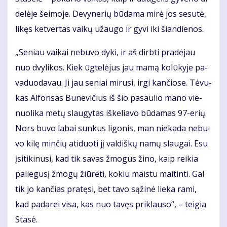
de­lė­je šei­mo­je. De­vy­ne­rių bū­da­ma mi­rė jos se­su­tė,
li­kęs ket­ver­tas vai­kų už­au­go ir gy­vi iki šian­die­nos.
„Se­niau vai­kai ne­bu­vo dy­ki, ir aš dirb­ti pra­dė­jau
nuo dvy­li­kos. Kiek ūg­te­lė­jus jau ma­mą ko­lū­ky­je pa­
va­duo­da­vau. Ji jau se­niai mi­ru­si, ir­gi kan­čio­se. Tė­vu­
kas Al­fon­sas Bu­ne­vi­čius iš šio pa­sau­lio ma­no vie­
nuo­li­ka me­tų slau­gy­tas iš­ke­lia­vo bū­da­mas 97-erių.
Nors bu­vo la­bai sun­kus li­go­nis, man nie­ka­da ne­bu­
vo ki­lę min­čių ati­duo­ti jį val­diš­kų na­mų slau­gai. Esu
įsi­ti­ki­nu­si, kad tik sa­vas žmo­gus ži­no, kaip rei­kia
pa­lie­gu­sį žmo­gų žiū­rė­ti, ko­kiu mais­tu mai­tin­ti. Gal
tik jo kan­čias pra­tę­si, bet ta­vo są­ži­nė lie­ka ra­mi,
kad pa­da­rei vi­sa, kas nuo ta­vęs pri­klau­so“, – tei­gia
Sta­sė.