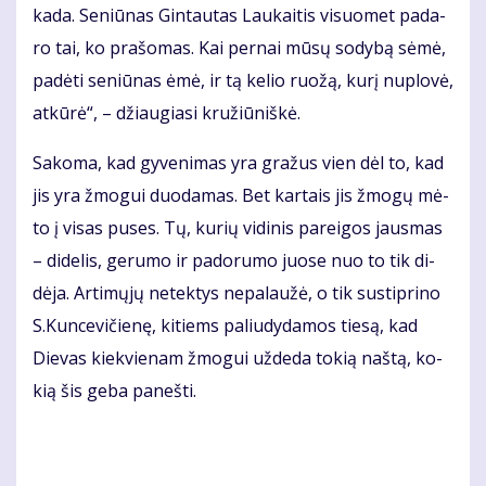
ka­da. Se­niū­nas Gin­tau­tas Lau­kai­tis vi­suo­met pa­da­
ro tai, ko pra­šo­mas. Kai per­nai mū­sų so­dy­bą sė­mė,
pa­dė­ti se­niū­nas ėmė, ir tą ke­lio ruo­žą, ku­rį nu­plo­vė,
at­kū­rė“, – džiau­gia­si kru­žiū­niš­kė.
Sa­ko­ma, kad gy­ve­ni­mas yra gra­žus vien dėl to, kad
jis yra žmo­gui duo­da­mas. Bet kar­tais jis žmo­gų mė­
to į vi­sas pu­ses. Tų, ku­rių vi­di­nis pa­rei­gos jaus­mas
– di­de­lis, ge­ru­mo ir pa­do­ru­mo juo­se nuo to tik di­
dė­ja. Ar­ti­mų­jų ne­tek­tys ne­pa­lau­žė, o tik su­stip­ri­no
S.Kun­ce­vi­čie­nę, ki­tiems pa­liu­dy­da­mos tie­są, kad
Die­vas kiek­vie­nam žmo­gui už­de­da to­kią naš­tą, ko­
kią šis ge­ba pa­neš­ti.