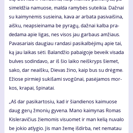
si­mel­džia na­muo­se, mal­da ra­my­bės su­tei­kia. Daž­nai
su kai­my­nė­mis su­si­ei­na, ka­va ar ar­ba­ta pa­si­vai­ši­na,
aiš­ku, neap­si­ei­na­ma be py­ra­gų, daž­nai kal­ba pra­
de­da­ma apie li­gas, nes vi­sos jau gar­baus am­žiaus.
Pa­va­sa­riais dau­giau ran­da­si pa­si­kal­bė­ji­mų apie tai,
ką jau lai­kas sė­ti. Ba­lan­džio pa­bai­go­je be­veik vi­sa­da
bul­ves so­din­da­vo, ar iš šio lai­ko ne­iš­kryps šie­met,
sa­ko, dar ne­aiš­ku, Die­vas ži­no, kaip bus su drėg­me.
Ežio­se pir­mie­ji su­ki­ša­mi svo­gū­nai, pa­sė­ja­mos mor­
kos, kra­pai, špi­na­tai.
„Aš dar pa­si­kar­to­siu, kad ir šian­die­nos kai­muo­se
daug ge­rų žmo­nių gy­ve­na. Ma­no kai­my­nas Ro­mas
Kis­le­ra­vi­čius žie­mo­mis vi­suo­met ir man ke­lią nu­va­lo
be jo­kio at­ly­gio. Jis man že­mę iš­dir­ba, net ne­ma­tau