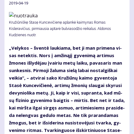
2019-04-19
Kružiūniškę Stasę Kuncevičienę aplankė kaimynas Romas
Kisleravičius, pirmiausia aptarė bulviasodžio reikalus. Aldonos
Kudzienes nuotr.
„Ve­ly­kos – šven­tė lau­kia­ma, bet ji man pri­me­na vi­
sas ne­tek­tis. Nors į am­ži­ną­jį gy­ve­ni­mą ar­ti­mus
žmo­nes iš­ly­dė­jau įvai­riu me­tų lai­ku, pa­va­sa­ris man
sun­kes­nis. Pir­mo­ji ža­lu­ma sie­lą la­bai nos­tal­giš­kai
vei­kia“, – at­vi­rai sa­ko Kru­žiū­nų kai­mo gy­ven­to­ja
Sta­sė Kun­ce­vi­čie­nė, ar­ti­mų žmo­nių slau­gai sky­ru­si
de­vy­nio­li­ka me­tų. Ji, kaip ir vi­si, su­pran­ta, kad mū­
sų fi­zi­nio gy­ve­ni­mo baig­tis – mir­tis. Bet net ir ta­da,
kai mirš­ta il­gai sir­gęs as­muo, ar­ti­mie­siems pra­si­de­
da ne­leng­vas ge­du­lo me­tas. Ne tik pra­ran­da­mas
žmo­gus, bet ir iš­si­de­ri­na nu­si­sto­vė­ju­si tvar­ka, gy­
ve­ni­mo rit­mas. Tvar­kin­guo­se iš­skir­ti­niuo­se Sta­se­