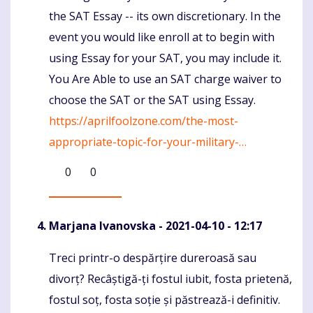
the SAT Essay -- its own discretionary. In the
event you would like enroll at to begin with
using Essay for your SAT, you may include it.
You Are Able to use an SAT charge waiver to
choose the SAT or the SAT using Essay.
https://aprilfoolzone.com/the-most-
appropriate-topic-for-your-military-…
0
0
Marjana Ivanovska
- 2021-04-10 - 12:17
Treci printr-o despărțire dureroasă sau
Komentaras
divorț? Recâștigă-ți fostul iubit, fosta prietenă,
fostul soț, fosta soție și păstrează-i definitiv.