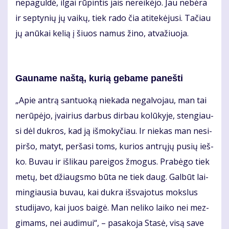
ne­pa­gul­dė, il­gai rū­pin­tis jais ne­rei­kė­jo. Jau ne­bė­ra
ir sep­ty­nių jų vai­kų, tiek ra­do čia ati­te­kė­ju­si. Ta­čiau
jų anū­kai ke­lią į šiuos na­mus ži­no, at­va­žiuo­ja.
Gau­na­me naš­tą, ku­rią ge­ba­me pa­neš­ti
„Apie an­trą san­tuo­ką nie­ka­da ne­gal­vo­jau, man tai
ne­rū­pė­jo, įvai­rius dar­bus dir­bau ko­lū­ky­je, sten­giau­
si dėl duk­ros, kad ją iš­mo­ky­čiau. Ir nie­kas man ne­si­
pir­šo, ma­tyt, per­ša­si toms, ku­rios ant­rų­jų pu­sių ieš­
ko. Bu­vau ir iš­li­kau pa­rei­gos žmo­gus. Pra­bė­go tiek
me­tų, bet džiaugs­mo bū­ta ne tiek daug. Gal­būt lai­
min­giau­sia bu­vau, kai duk­ra iš­sva­jo­tus moks­lus
stu­di­ja­vo, kai juos bai­gė. Man ne­li­ko lai­ko nei mez­
gi­mams, nei au­di­mui“, – pa­sa­ko­ja Sta­sė, vi­są sa­ve