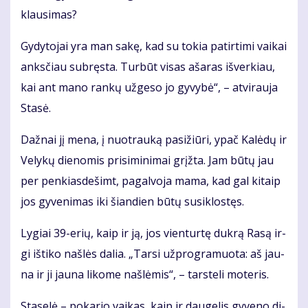
klau­si­mas?
Gy­dy­to­jai yra man sa­kę, kad su to­kia pa­tir­ti­mi vai­kai
anks­čiau su­bręs­ta. Tur­būt vi­sas aša­ras iš­ver­kiau,
kai ant ma­no ran­kų už­ge­so jo gy­vy­bė“, – at­vi­rau­ja
Sta­sė.
Daž­nai jį me­na, į nuo­trau­ką pa­si­žiū­ri, ypač Ka­lė­dų ir
Ve­ly­kų die­no­mis pri­si­mi­ni­mai grįž­ta. Jam bū­tų jau
per pen­kias­de­šimt, pa­gal­vo­ja ma­ma, kad gal ki­taip
jos gy­ve­ni­mas iki šian­dien bū­tų su­si­klos­tęs.
Ly­giai 39-erių, kaip ir ją, jos vien­tur­tę duk­rą Ra­są ir­
gi iš­ti­ko naš­lės da­lia. „Tar­si už­prog­ra­muo­ta: aš jau­
na ir ji jau­na li­ko­me naš­lė­mis“, – tars­te­li mo­te­ris.
Sta­se­lė – po­ka­rio vai­kas, kaip ir dau­ge­lis gy­ve­no di­