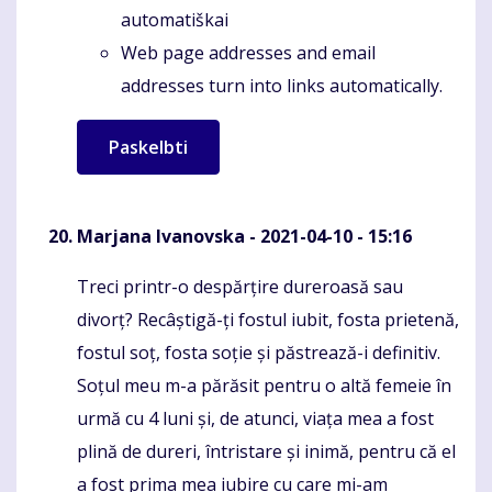
automatiškai
Web page addresses and email
addresses turn into links automatically.
Marjana Ivanovska
- 2021-04-10 - 15:16
Treci printr-o despărțire dureroasă sau
Komentaras
divorț? Recâștigă-ți fostul iubit, fosta prietenă,
fostul soț, fosta soție și păstrează-i definitiv.
Soțul meu m-a părăsit pentru o altă femeie în
urmă cu 4 luni și, de atunci, viața mea a fost
plină de dureri, întristare și inimă, pentru că el
a fost prima mea iubire cu care mi-am