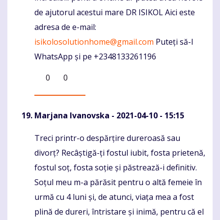
de ajutorul acestui mare DR ISIKOL Aici este
adresa de e-mail:
isikolosolutionhome@gmail.com
Puteți să-l
WhatsApp și pe +2348133261196
0
0
Marjana Ivanovska
- 2021-04-10 - 15:15
Treci printr-o despărțire dureroasă sau
Komentaras
divorț? Recâștigă-ți fostul iubit, fosta prietenă,
fostul soț, fosta soție și păstrează-i definitiv.
Soțul meu m-a părăsit pentru o altă femeie în
urmă cu 4 luni și, de atunci, viața mea a fost
plină de dureri, întristare și inimă, pentru că el