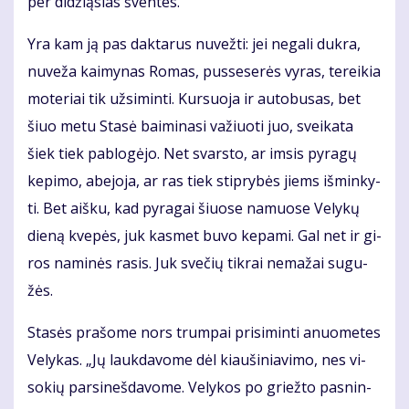
per di­dži­ą­sias šven­tes.
Yra kam ją pas dak­ta­rus nu­vež­ti: jei ne­ga­li duk­ra,
nu­ve­ža kai­my­nas Ro­mas, pus­se­se­rės vy­ras, te­rei­kia
mo­te­riai tik už­si­min­ti. Kur­suo­ja ir au­to­bu­sas, bet
šiuo me­tu Sta­sė bai­mi­na­si va­žiuo­ti juo, svei­ka­ta
šiek tiek pa­blo­gė­jo. Net svars­to, ar im­sis py­ra­gų
ke­pi­mo, abe­jo­ja, ar ras tiek stip­ry­bės jiems iš­min­ky­
ti. Bet aiš­ku, kad py­ra­gai šiuo­se na­muo­se Ve­ly­kų
die­ną kve­pės, juk kas­met bu­vo ke­pa­mi. Gal net ir gi­
ros na­mi­nės ra­sis. Juk sve­čių tik­rai ne­ma­žai su­gu­
žės.
Sta­sės pra­šo­me nors trum­pai pri­si­min­ti anuo­me­tes
Ve­ly­kas. „Jų lauk­da­vo­me dėl kiau­ši­nia­vi­mo, nes vi­
so­kių par­si­neš­da­vo­me. Ve­ly­kos po griež­to pas­nin­