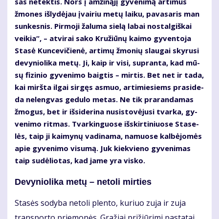
sas ne­tek­tis. Nors į am­ži­ną­jį gy­ve­ni­mą ar­ti­mus
žmo­nes iš­ly­dė­jau įvai­riu me­tų lai­ku, pa­va­sa­ris man
sun­kes­nis. Pir­mo­ji ža­lu­ma sie­lą la­bai nos­tal­giš­kai
vei­kia“, – at­vi­rai sa­ko Kru­žiū­nų kai­mo gy­ven­to­ja
Sta­sė Kun­ce­vi­čie­nė, ar­ti­mų žmo­nių slau­gai sky­ru­si
de­vy­nio­li­ka me­tų. Ji, kaip ir vi­si, su­pran­ta, kad mū­
sų fi­zi­nio gy­ve­ni­mo baig­tis – mir­tis. Bet net ir ta­da,
kai mirš­ta il­gai sir­gęs as­muo, ar­ti­mie­siems pra­si­de­
da ne­leng­vas ge­du­lo me­tas. Ne tik pra­ran­da­mas
žmo­gus, bet ir iš­si­de­ri­na nu­si­sto­vė­ju­si tvar­ka, gy­
ve­ni­mo rit­mas. Tvar­kin­guo­se iš­skir­ti­niuo­se Sta­se­
lės, taip ji kai­my­nų va­di­na­ma, na­muo­se kal­bė­jo­mės
apie gy­ve­ni­mo vi­su­mą. Juk kiek­vie­no gy­ve­ni­mas
taip su­dė­lio­tas, kad ja­me yra vis­ko.
De­vy­nio­li­ka me­tų – ne­to­li mir­ties
Sta­sės so­dy­ba ne­to­li plen­to, ku­riuo zu­ja ir zu­ja
trans­por­to prie­mo­nės. Gra­žiai pri­žiū­ri­mi pa­sta­tai