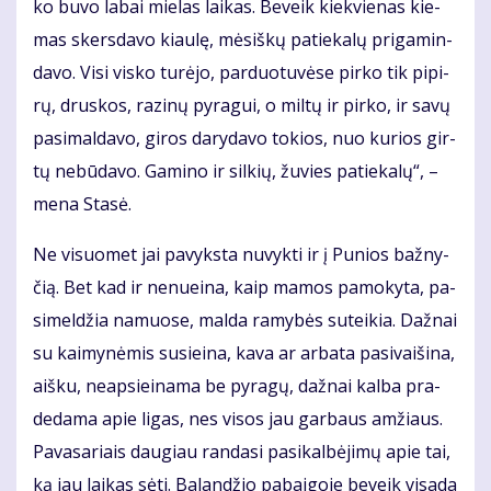
ko bu­vo la­bai mie­las lai­kas. Be­veik kiek­vie­nas kie­
mas skers­da­vo kiau­lę, mė­siš­kų pa­tie­ka­lų pri­ga­min­
da­vo. Vi­si vis­ko tu­rė­jo, par­duo­tu­vė­se pir­ko tik pi­pi­
rų, drus­kos, ra­zi­nų py­ra­gui, o mil­tų ir pir­ko, ir sa­vų
pa­si­mal­da­vo, gi­ros da­ry­da­vo to­kios, nuo ku­rios gir­
tų ne­bū­da­vo. Ga­mi­no ir sil­kių, žu­vies pa­tie­ka­lų“, –
me­na Sta­sė.
Ne vi­suo­met jai pa­vyks­ta nu­vyk­ti ir į Pu­nios baž­ny­
čią. Bet kad ir ne­nu­ei­na, kaip ma­mos pa­mo­ky­ta, pa­
si­mel­džia na­muo­se, mal­da ra­my­bės su­tei­kia. Daž­nai
su kai­my­nė­mis su­si­ei­na, ka­va ar ar­ba­ta pa­si­vai­ši­na,
aiš­ku, neap­si­ei­na­ma be py­ra­gų, daž­nai kal­ba pra­
de­da­ma apie li­gas, nes vi­sos jau gar­baus am­žiaus.
Pa­va­sa­riais dau­giau ran­da­si pa­si­kal­bė­ji­mų apie tai,
ką jau lai­kas sė­ti. Ba­lan­džio pa­bai­go­je be­veik vi­sa­da