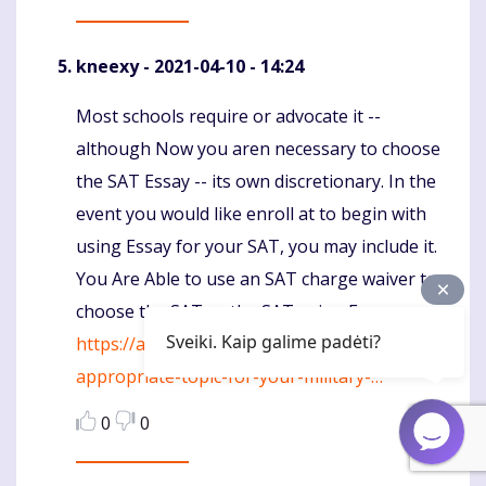
kneexy
- 2021-04-10 - 14:24
Most schools require or advocate it --
Komentaras
although Now you aren necessary to choose
the SAT Essay -- its own discretionary. In the
event you would like enroll at to begin with
using Essay for your SAT, you may include it.
You Are Able to use an SAT charge waiver to
choose the SAT or the SAT using Essay.
Sveiki. Kaip galime padėti?
https://aprilfoolzone.com/the-most-
appropriate-topic-for-your-military-…
0
0