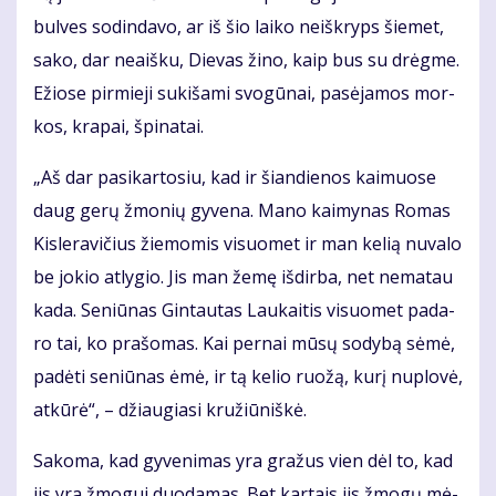
bul­ves so­din­da­vo, ar iš šio lai­ko ne­iš­kryps šie­met,
sa­ko, dar ne­aiš­ku, Die­vas ži­no, kaip bus su drėg­me.
Ežio­se pir­mie­ji su­ki­ša­mi svo­gū­nai, pa­sė­ja­mos mor­
kos, kra­pai, špi­na­tai.
„Aš dar pa­si­kar­to­siu, kad ir šian­die­nos kai­muo­se
daug ge­rų žmo­nių gy­ve­na. Ma­no kai­my­nas Ro­mas
Kis­le­ra­vi­čius žie­mo­mis vi­suo­met ir man ke­lią nu­va­lo
be jo­kio at­ly­gio. Jis man že­mę iš­dir­ba, net ne­ma­tau
ka­da. Se­niū­nas Gin­tau­tas Lau­kai­tis vi­suo­met pa­da­
ro tai, ko pra­šo­mas. Kai per­nai mū­sų so­dy­bą sė­mė,
pa­dė­ti se­niū­nas ėmė, ir tą ke­lio ruo­žą, ku­rį nu­plo­vė,
at­kū­rė“, – džiau­gia­si kru­žiū­niš­kė.
Sa­ko­ma, kad gy­ve­ni­mas yra gra­žus vien dėl to, kad
jis yra žmo­gui duo­da­mas. Bet kar­tais jis žmo­gų mė­