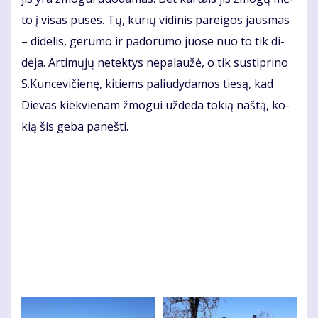
to į vi­sas pu­ses. Tų, ku­rių vi­di­nis pa­rei­gos jaus­mas
– di­de­lis, ge­ru­mo ir pa­do­ru­mo juo­se nuo to tik di­
dė­ja. Ar­ti­mų­jų ne­tek­tys ne­pa­lau­žė, o tik su­stip­ri­no
S.Kun­ce­vi­čie­nę, ki­tiems pa­liu­dy­da­mos tie­są, kad
Die­vas kiek­vie­nam žmo­gui už­de­da to­kią naš­tą, ko­
kią šis ge­ba pa­neš­ti.