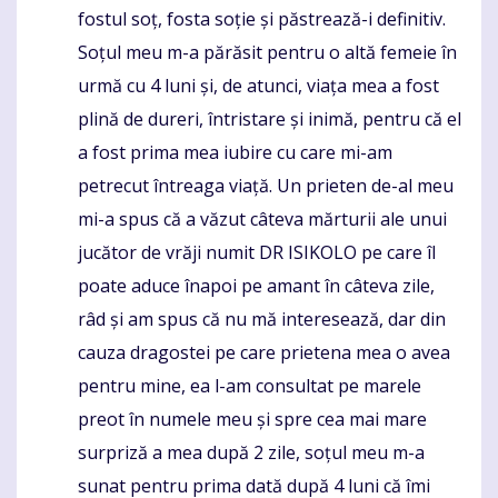
fostul soț, fosta soție și păstrează-i definitiv.
Soțul meu m-a părăsit pentru o altă femeie în
urmă cu 4 luni și, de atunci, viața mea a fost
plină de dureri, întristare și inimă, pentru că el
a fost prima mea iubire cu care mi-am
petrecut întreaga viață. Un prieten de-al meu
mi-a spus că a văzut câteva mărturii ale unui
jucător de vrăji numit DR ISIKOLO pe care îl
poate aduce înapoi pe amant în câteva zile,
râd și am spus că nu mă interesează, dar din
cauza dragostei pe care prietena mea o avea
pentru mine, ea l-am consultat pe marele
preot în numele meu și spre cea mai mare
surpriză a mea după 2 zile, soțul meu m-a
sunat pentru prima dată după 4 luni că îmi