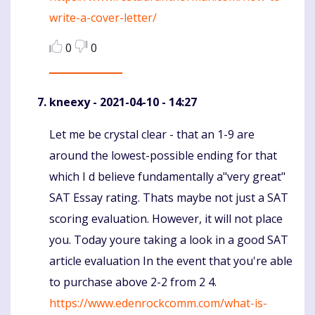
write-a-cover-letter/
0
0
kneexy
- 2021-04-10 - 14:27
Let me be crystal clear - that an 1-9 are
Komentaras
around the lowest-possible ending for that
which I d believe fundamentally a"very great"
SAT Essay rating. Thats maybe not just a SAT
scoring evaluation. However, it will not place
you. Today youre taking a look in a good SAT
article evaluation In the event that you're able
to purchase above 2-2 from 2 4.
https://www.edenrockcomm.com/what-is-