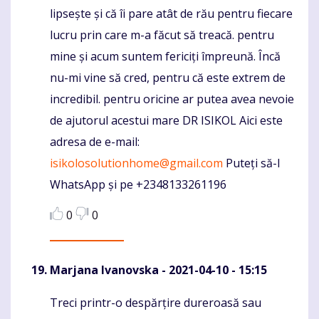
lipsește și că îi pare atât de rău pentru fiecare
lucru prin care m-a făcut să treacă. pentru
mine și acum suntem fericiți împreună. Încă
nu-mi vine să cred, pentru că este extrem de
incredibil. pentru oricine ar putea avea nevoie
de ajutorul acestui mare DR ISIKOL Aici este
adresa de e-mail:
isikolosolutionhome@gmail.com
Puteți să-l
WhatsApp și pe +2348133261196
0
0
Marjana Ivanovska
- 2021-04-10 - 15:15
Treci printr-o despărțire dureroasă sau
Komentaras