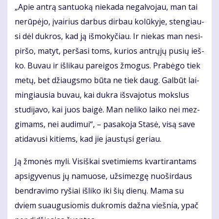
„Apie an­trą san­tuo­ką nie­ka­da ne­gal­vo­jau, man tai
ne­rū­pė­jo, įvai­rius dar­bus dir­bau ko­lū­ky­je, sten­giau­
si dėl duk­ros, kad ją iš­mo­ky­čiau. Ir nie­kas man ne­si­
pir­šo, ma­tyt, per­ša­si toms, ku­rios ant­rų­jų pu­sių ieš­
ko. Bu­vau ir iš­li­kau pa­rei­gos žmo­gus. Pra­bė­go tiek
me­tų, bet džiaugs­mo bū­ta ne tiek daug. Gal­būt lai­
min­giau­sia bu­vau, kai duk­ra iš­sva­jo­tus moks­lus
stu­di­ja­vo, kai juos bai­gė. Man ne­li­ko lai­ko nei mez­
gi­mams, nei au­di­mui“, – pa­sa­ko­ja Sta­sė, vi­są sa­ve
ati­da­vu­si ki­tiems, kad jie jaus­tų­si ge­riau.
Ją žmo­nės my­li. Vi­siš­kai sve­ti­miems kvar­ti­ran­tams
ap­si­gy­ve­nus jų na­muo­se, už­si­mez­gę nuo­šir­daus
ben­dra­vi­mo ry­šiai iš­li­ko iki šių die­nų. Ma­ma su
dviem su­au­gu­sio­mis duk­ro­mis daž­na vieš­nia, ypač