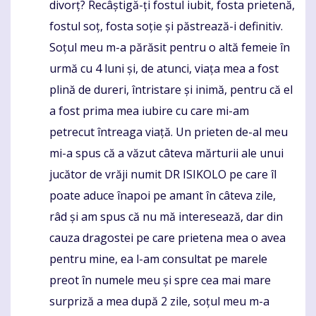
divorț? Recâștigă-ți fostul iubit, fosta prietenă,
fostul soț, fosta soție și păstrează-i definitiv.
Soțul meu m-a părăsit pentru o altă femeie în
urmă cu 4 luni și, de atunci, viața mea a fost
plină de dureri, întristare și inimă, pentru că el
a fost prima mea iubire cu care mi-am
petrecut întreaga viață. Un prieten de-al meu
mi-a spus că a văzut câteva mărturii ale unui
jucător de vrăji numit DR ISIKOLO pe care îl
poate aduce înapoi pe amant în câteva zile,
râd și am spus că nu mă interesează, dar din
cauza dragostei pe care prietena mea o avea
pentru mine, ea l-am consultat pe marele
preot în numele meu și spre cea mai mare
surpriză a mea după 2 zile, soțul meu m-a