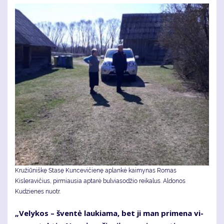
Kružiūniškę Stasę Kuncevičienę aplankė kaimynas Romas
Kisleravičius, pirmiausia aptarė bulviasodžio reikalus. Aldonos
Kudzienes nuotr.
„Ve­ly­kos – šven­tė lau­kia­ma, bet ji man pri­me­na vi­