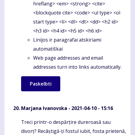
hreflang> <em> <strong> <cite>
<blockquote cite> <code> <ul type> <ol
start type> <li> <dl> <dt> <dd> <h2 id>
<h3 id> <h4 id> <h5 id> <h6 id>
Linijos ir paragrafai atskiriami
automatiškai
Web page addresses and email
addresses turn into links automatically.
Marjana Ivanovska
- 2021-04-10 - 15:16
Treci printr-o despărțire dureroasă sau
Komentaras
divorț? Recâștigă-ți fostul iubit, fosta prietenă,