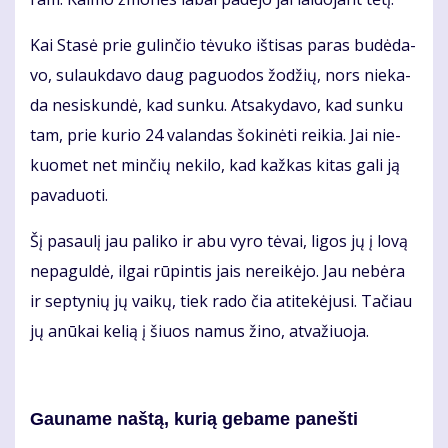
Kai Sta­sė prie gu­lin­čio tė­vu­ko iš­ti­sas pa­ras bu­dė­da­
vo, su­lauk­da­vo daug pa­guo­dos žo­džių, nors nie­ka­
da ne­si­skun­dė, kad sun­ku. At­sa­ky­da­vo, kad sun­ku
tam, prie ku­rio 24 va­lan­das šo­ki­nė­ti rei­kia. Jai nie­
kuo­met net min­čių ne­ki­lo, kad kaž­kas ki­tas ga­li ją
pa­va­duo­ti.
Šį pa­sau­lį jau pa­li­ko ir abu vy­ro tė­vai, li­gos jų į lo­vą
ne­pa­gul­dė, il­gai rū­pin­tis jais ne­rei­kė­jo. Jau ne­bė­ra
ir sep­ty­nių jų vai­kų, tiek ra­do čia ati­te­kė­ju­si. Ta­čiau
jų anū­kai ke­lią į šiuos na­mus ži­no, at­va­žiuo­ja.
Gau­na­me naš­tą, ku­rią ge­ba­me pa­neš­ti