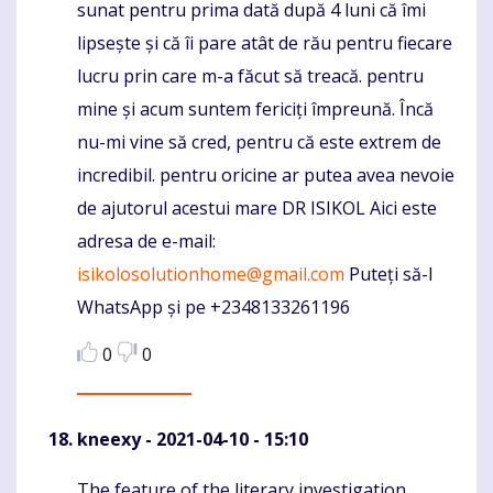
sunat pentru prima dată după 4 luni că îmi
lipsește și că îi pare atât de rău pentru fiecare
lucru prin care m-a făcut să treacă. pentru
mine și acum suntem fericiți împreună. Încă
nu-mi vine să cred, pentru că este extrem de
incredibil. pentru oricine ar putea avea nevoie
de ajutorul acestui mare DR ISIKOL Aici este
adresa de e-mail:
isikolosolutionhome@gmail.com
Puteți să-l
WhatsApp și pe +2348133261196
0
0
kneexy
- 2021-04-10 - 15:10
The feature of the literary investigation
Komentaras