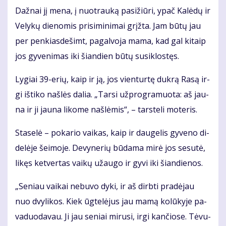
Daž­nai jį me­na, į nuo­trau­ką pa­si­žiū­ri, ypač Ka­lė­dų ir
Ve­ly­kų die­no­mis pri­si­mi­ni­mai grįž­ta. Jam bū­tų jau
per pen­kias­de­šimt, pa­gal­vo­ja ma­ma, kad gal ki­taip
jos gy­ve­ni­mas iki šian­dien bū­tų su­si­klos­tęs.
Ly­giai 39-erių, kaip ir ją, jos vien­tur­tę duk­rą Ra­są ir­
gi iš­ti­ko naš­lės da­lia. „Tar­si už­prog­ra­muo­ta: aš jau­
na ir ji jau­na li­ko­me naš­lė­mis“, – tars­te­li mo­te­ris.
Sta­se­lė – po­ka­rio vai­kas, kaip ir dau­ge­lis gy­ve­no di­
de­lė­je šei­mo­je. De­vy­ne­rių bū­da­ma mi­rė jos se­su­tė,
li­kęs ket­ver­tas vai­kų už­au­go ir gy­vi iki šian­die­nos.
„Se­niau vai­kai ne­bu­vo dy­ki, ir aš dirb­ti pra­dė­jau
nuo dvy­li­kos. Kiek ūg­te­lė­jus jau ma­mą ko­lū­ky­je pa­
va­duo­da­vau. Ji jau se­niai mi­ru­si, ir­gi kan­čio­se. Tė­vu­