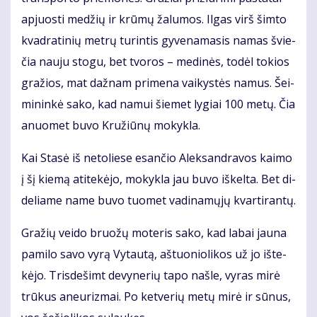
ap­juos­ti me­džių ir krū­mų ža­lu­mos. Il­gas virš šim­to
kvad­ra­ti­nių met­rų tu­rin­tis gy­ve­na­ma­sis na­mas švie­
čia nau­ju sto­gu, bet tvo­ros – me­di­nės, to­dėl to­kios
gra­žios, mat daž­nam pri­me­na vai­kys­tės na­mus. Šei­
mi­nin­kė sa­ko, kad na­mui šie­met ly­giai 100 me­tų. Čia
anuo­met bu­vo Kru­žiū­nų mo­kyk­la.
Kai Sta­sė iš ne­to­lie­se esan­čio Alek­san­dra­vos kai­mo
į šį kie­mą ati­te­kė­jo, mo­kyk­la jau bu­vo iš­kel­ta. Bet di­
de­lia­me na­me bu­vo tuo­met va­di­na­mų­jų kvar­ti­ran­tų.
Gra­žių vei­do bruo­žų mo­te­ris sa­ko, kad la­bai jau­na
pa­mi­lo sa­vo vy­rą Vy­tau­tą, aš­tuo­nio­li­kos už jo iš­te­
kė­jo. Tris­de­šimt de­vy­ne­rių ta­po naš­le, vy­ras mi­rė
trū­kus aneu­riz­mai. Po ket­ve­rių me­tų mi­rė ir sū­nus,