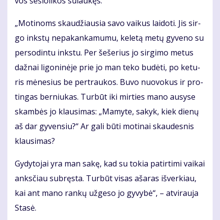
vos še­šio­li­kos su­lau­kęs.
„Mo­ti­noms skau­džiau­sia sa­vo vai­kus lai­do­ti. Jis sir­
go inks­tų ne­pa­kan­ka­mu­mu, ke­le­tą me­tų gy­ve­no su
per­so­din­tu inks­tu. Per še­še­rius jo sir­gi­mo me­tus
daž­nai li­go­ni­nė­je prie jo man te­ko bu­dė­ti, po ke­tu­
ris mė­ne­sius be per­trau­kos. Bu­vo nuo­vo­kus ir pro­
tin­gas ber­niu­kas. Tur­būt iki mir­ties ma­no au­sy­se
skam­bės jo klau­si­mas: „Ma­my­te, sa­kyk, kiek die­nų
aš dar gy­ven­siu?“ Ar ga­li bū­ti mo­ti­nai skau­des­nis
klau­si­mas?
Gy­dy­to­jai yra man sa­kę, kad su to­kia pa­tir­ti­mi vai­kai
anks­čiau su­bręs­ta. Tur­būt vi­sas aša­ras iš­ver­kiau,
kai ant ma­no ran­kų už­ge­so jo gy­vy­bė“, – at­vi­rau­ja
Sta­sė.