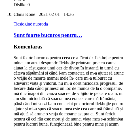
Dislike
0
Claris Kone
- 2021-02-01 - 14:36
Tiesioginė nuoroda
Sunt foarte bucuros pentru…
Komentaras
Sunt foarte bucuros pentru ceea ce a făcut dr. Ilekhojie pentru
mine, am auzit despre dr. Ilekhojie printr-un prieten care a
ajutat la câștigarea unui caz de divorț în instanță în urmă cu
câteva săptămâni și când l-am contactat, el m-a ajutat să arunc
o vrăjie de moarte mamei mele în- care mi-a tulburat cu
adevărat viața și viitorul, nu mi-a dorit niciodată progresul, de
fiecare dată când primesc un loc de muncă de la o companie,
mă duc înapoi din cauza soacrei de vrăjitorie pe care o am, nu
am știut niciodată că soacra mea era cel care mă frământa,
până când într-o zi l-am contactat pe doctorul Ilekhojie pentru
ajutor și mi-a spus că soacra mea este cea care mă frământă și
mă ajută să arunc o vraja de moarte asupra ei. Sunt fericit
pentru că cel rău este mort și de atunci viața mea s-a schimbat
pentru lucruri bune, funcționează bine pentru mine și acum