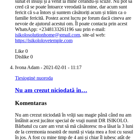
sunat el însuși și a venit la mine cerându-și scuze. Nu pot să
cred că se poate întoarce vreodată la mine, dar acum sunt
fericit că s-a întors și suntem căsătoriți acum și trăim ca o
familie fericită. Postez acest lucru pe forum dacă cineva are
nevoie de ajutorul acestui om. Îl poate contacta prin acest
WhatsApp: +2348133261196 sau prin e-mail:
isikolosolutionhome@gmail.com
, site-ul web:
https://isikololovetemple.com
Like
0
Dislike
0
Ivona Adam
- 2021-02-01 - 11:17
Tiesioginė nuoroda
Nu am crezut niciodată în…
Komentaras
Nu am crezut niciodată în vrăji sau magie până când nu am
întâlnit acest jucător special de vraji numit DR ISIKOLO.
Bărbatul cu care am vrut să mă căsătoresc m-a lăsat la 3 luni
de la ceremonia noastră de nuntă și viața mea a fost cu susul
în jos. A fost cu mine timp de 4 ani și chiar îl iubesc atât de