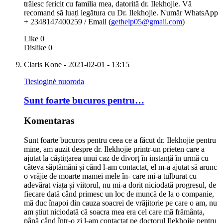
trăiesc fericit cu familia mea, datorită dr. Ilekhojie. Vă
recomand să luați legătura cu Dr. Ilekhojie. Număr WhatsApp
+ 2348147400259 / Email (
gethelp05@gmail.com
)
Like
0
Dislike
0
Claris Kone
- 2021-02-01 - 13:15
Tiesioginė nuoroda
Sunt foarte bucuros pentru…
Komentaras
Sunt foarte bucuros pentru ceea ce a făcut dr. Ilekhojie pentru
mine, am auzit despre dr. Ilekhojie printr-un prieten care a
ajutat la câștigarea unui caz de divorț în instanță în urmă cu
câteva săptămâni și când l-am contactat, el m-a ajutat să arunc
o vrăjie de moarte mamei mele în- care mi-a tulburat cu
adevărat viața și viitorul, nu mi-a dorit niciodată progresul, de
fiecare dată când primesc un loc de muncă de la o companie,
mă duc înapoi din cauza soacrei de vrăjitorie pe care o am, nu
am știut niciodată că soacra mea era cel care mă frământa,
până când într-o zi l-am contactat pe doctorul Ilekhojie pentru