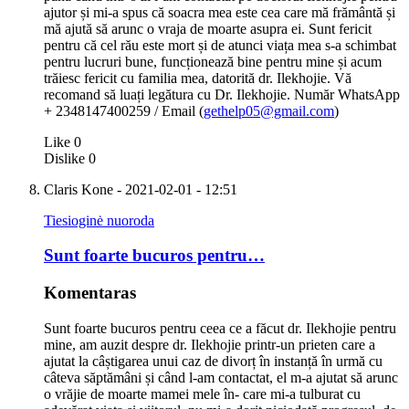
ajutor și mi-a spus că soacra mea este cea care mă frământă și
mă ajută să arunc o vraja de moarte asupra ei. Sunt fericit
pentru că cel rău este mort și de atunci viața mea s-a schimbat
pentru lucruri bune, funcționează bine pentru mine și acum
trăiesc fericit cu familia mea, datorită dr. Ilekhojie. Vă
recomand să luați legătura cu Dr. Ilekhojie. Număr WhatsApp
+ 2348147400259 / Email (
gethelp05@gmail.com
)
Like
0
Dislike
0
Claris Kone
- 2021-02-01 - 12:51
Tiesioginė nuoroda
Sunt foarte bucuros pentru…
Komentaras
Sunt foarte bucuros pentru ceea ce a făcut dr. Ilekhojie pentru
mine, am auzit despre dr. Ilekhojie printr-un prieten care a
ajutat la câștigarea unui caz de divorț în instanță în urmă cu
câteva săptămâni și când l-am contactat, el m-a ajutat să arunc
o vrăjie de moarte mamei mele în- care mi-a tulburat cu