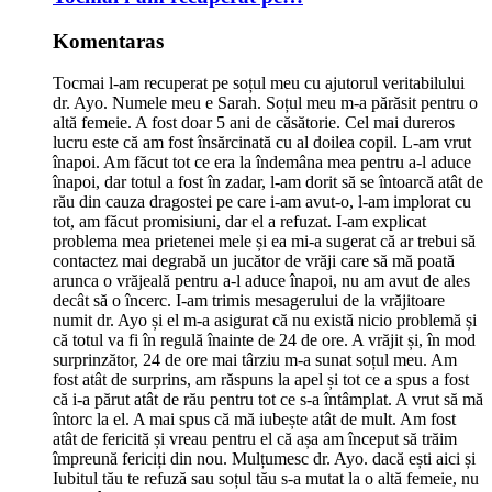
Komentaras
Tocmai l-am recuperat pe soțul meu cu ajutorul veritabilului
dr. Ayo. Numele meu e Sarah. Soțul meu m-a părăsit pentru o
altă femeie. A fost doar 5 ani de căsătorie. Cel mai dureros
lucru este că am fost însărcinată cu al doilea copil. L-am vrut
înapoi. Am făcut tot ce era la îndemâna mea pentru a-l aduce
înapoi, dar totul a fost în zadar, l-am dorit să se întoarcă atât de
rău din cauza dragostei pe care i-am avut-o, l-am implorat cu
tot, am făcut promisiuni, dar el a refuzat. I-am explicat
problema mea prietenei mele și ea mi-a sugerat că ar trebui să
contactez mai degrabă un jucător de vrăji care să mă poată
arunca o vrăjeală pentru a-l aduce înapoi, nu am avut de ales
decât să o încerc. I-am trimis mesagerului de la vrăjitoare
numit dr. Ayo și el m-a asigurat că nu există nicio problemă și
că totul va fi în regulă înainte de 24 de ore. A vrăjit și, în mod
surprinzător, 24 de ore mai târziu m-a sunat soțul meu. Am
fost atât de surprins, am răspuns la apel și tot ce a spus a fost
că i-a părut atât de rău pentru tot ce s-a întâmplat. A vrut să mă
întorc la el. A mai spus că mă iubește atât de mult. Am fost
atât de fericită și vreau pentru el că așa am început să trăim
împreună fericiți din nou. Mulțumesc dr. Ayo. dacă ești aici și
Iubitul tău te refuză sau soțul tău s-a mutat la o altă femeie, nu