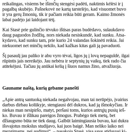
rei­ka­lin­gas, vi­siems be iš­im­čių sten­gė­si pa­dė­ti, nak­ti­mis kė­lė­si ir į
pa­gal­bą sku­bė­jo. Pa­šne­ko­vė ne kar­tą tars­te­lė­jo, kad vi­suo­met bu­vo
ir yra ge­rų žmo­nių, tik ir pa­čiam rei­kia bū­ti ge­ram. Kai­mo žmo­nės
la­bai pa­dė­jo jai lai­do­jant tė­tį.
Kai Sta­sė prie gu­lin­čio tė­vu­ko iš­ti­sas pa­ras bu­dė­da­vo, su­lauk­da­vo
daug pa­guo­dos žo­džių, nors nie­ka­da ne­si­skun­dė, kad sun­ku. At­sa­
ky­da­vo, kad sun­ku tam, prie ku­rio 24 va­lan­das šo­ki­nė­ti rei­kia. Jai
nie­kuo­met net min­čių ne­ki­lo, kad kaž­kas ki­tas ga­li ją pa­va­duo­ti.
Šį pa­sau­lį jau pa­li­ko ir abu vy­ro tė­vai, li­gos jų į lo­vą ne­pa­gul­dė, il­gai
rū­pin­tis jais ne­rei­kė­jo. Jau ne­bė­ra ir sep­ty­nių jų vai­kų, tiek ra­do čia
ati­te­kė­ju­si. Ta­čiau jų anū­kai ke­lią į šiuos na­mus ži­no, at­va­žiuo­ja.
Gau­na­me naš­tą, ku­rią ge­ba­me pa­neš­ti
„Apie an­trą san­tuo­ką nie­ka­da ne­gal­vo­jau, man tai ne­rū­pė­jo, įvai­rius
dar­bus dir­bau ko­lū­ky­je, sten­giau­si dėl duk­ros, kad ją iš­mo­ky­čiau. Ir
nie­kas man ne­si­pir­šo, ma­tyt, per­ša­si toms, ku­rios ant­rų­jų pu­sių ieš­
ko. Bu­vau ir iš­li­kau pa­rei­gos žmo­gus. Pra­bė­go tiek me­tų, bet
džiaugs­mo bū­ta ne tiek daug. Gal­būt lai­min­giau­sia bu­vau, kai duk­ra
iš­sva­jo­tus moks­lus stu­di­ja­vo, kai juos bai­gė. Man ne­li­ko lai­ko nei
mez­gi­mams, nei au­di­mui“, – pa­sa­ko­ja Sta­sė, vi­są sa­ve ati­da­vu­si ki­