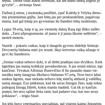
bręs­ta. Tur­būt vi­sas aša­ras iš­ver­kiau, kai ant ma­no ran­kų už­ge­so jo
gy­vy­bė“, – at­vi­rau­ja Sta­sė.
Daž­nai jį me­na, į nuo­trau­ką pa­si­žiū­ri, ypač Ka­lė­dų ir Ve­ly­kų die­no­
mis pri­si­mi­ni­mai grįž­ta. Jam bū­tų jau per pen­kias­de­šimt, pa­gal­vo­ja
ma­ma, kad gal ki­taip jos gy­ve­ni­mas iki šian­dien bū­tų su­si­klos­tęs.
Ly­giai 39-erių, kaip ir ją, jos vien­tur­tę duk­rą Ra­są ir­gi iš­ti­ko naš­lės
da­lia. „Tar­si už­prog­ra­muo­ta: aš jau­na ir ji jau­na li­ko­me naš­lė­mis“, –
tars­te­li mo­te­ris.
Sta­se­lė – po­ka­rio vai­kas, kaip ir dau­ge­lis gy­ve­no di­de­lė­je šei­mo­je.
De­vy­ne­rių bū­da­ma mi­rė jos se­su­tė, li­kęs ket­ver­tas vai­kų už­au­go ir
gy­vi iki šian­die­nos.
„Se­niau vai­kai ne­bu­vo dy­ki, ir aš dirb­ti pra­dė­jau nuo dvy­li­kos. Kiek
ūg­te­lė­jus jau ma­mą ko­lū­ky­je pa­va­duo­da­vau. Ji jau se­niai mi­ru­si, ir­gi
kan­čio­se. Tė­vu­kas Al­fon­sas Bu­ne­vi­čius iš šio pa­sau­lio ma­no vie­
nuo­li­ka me­tų slau­gy­tas iš­ke­lia­vo bū­da­mas 97-erių. Nors bu­vo la­bai
sun­kus li­go­nis, man nie­ka­da ne­bu­vo ki­lę min­čių ati­duo­ti jį val­diš­kų
na­mų slau­gai. Esu įsi­ti­ki­nu­si, kad tik sa­vas žmo­gus ži­no, kaip rei­kia
pa­lie­gu­sį žmo­gų žiū­rė­ti, ko­kiu mais­tu mai­tin­ti. Gal tik jo kan­čias
pra­tę­si, bet ta­vo są­ži­nė lie­ka ra­mi, kad pa­da­rei vi­sa, kas nuo ta­vęs
pri­klau­so“, – tei­gia Sta­sė.
Jos tė­tis bu­vo ve­te­ri­na­ri­jos spe­cia­lis­tas, tad vi­siems kai­mo žmo­nėms