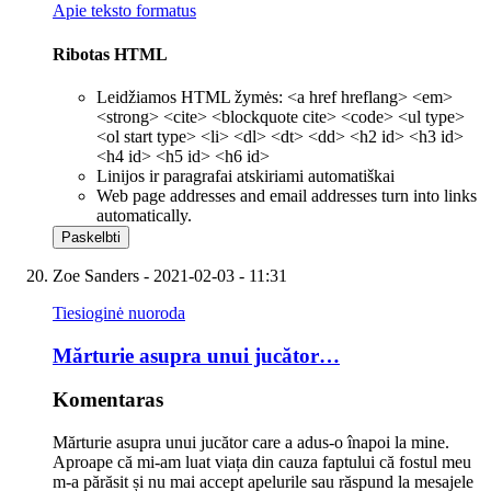
Apie teksto formatus
Ribotas HTML
Leidžiamos HTML žymės: <a href hreflang> <em>
<strong> <cite> <blockquote cite> <code> <ul type>
<ol start type> <li> <dl> <dt> <dd> <h2 id> <h3 id>
<h4 id> <h5 id> <h6 id>
Linijos ir paragrafai atskiriami automatiškai
Web page addresses and email addresses turn into links
automatically.
Zoe Sanders
- 2021-02-03 - 11:31
Tiesioginė nuoroda
Mărturie asupra unui jucător…
Komentaras
Mărturie asupra unui jucător care a adus-o înapoi la mine.
Aproape că mi-am luat viața din cauza faptului că fostul meu
m-a părăsit și nu mai accept apelurile sau răspund la mesajele