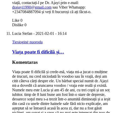
viață, contactați-l pe Dr. Ajayi prin e-mail:
drajayi1990@gmail.com
sau Viber Whatsapp:
+2347084887094 și veți fi bucuroși că ați făcut-o.
Like
0
Dislike
0
Lucia Stefan
- 2021-02-01 - 16:14
Tiesioginė nuoroda
Viața poate fi dificilă și…
Komentaras
Viața poate fi dificilă și crede-mă, viața mi-a jucat o mulțime
de trucuri, nu cred niciodată în voodoo sau în vrajă, deși am
citit câteva cărți despre ele. Un bărbat special numit dr. Ajayi
mi-a dovedit că aruncarea voodoo / vraja este reală și există.
Numele meu este Lucia și am 45 de ani, cu trei copii și un soț
iubitor. timp de 8 luni bune am fost într-o stare de depresie,
deoarece soțul meu s-a trezit într-o anumită dimineață și a ieșit
din casă cu unele dintre hainele sale fără nicio explicație, am
așteptat să se întoarcă acasă în acea zi, dar nu a fost găsit
nicăieri, am sunat și a spus că nu mai este interesat din nou de