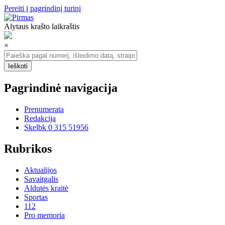
Pereiti į pagrindinį turinį
Alytaus krašto laikraštis
×
Pagrindinė navigacija
Prenumerata
Redakcija
Skelbk 0 315 51956
Rubrikos
Aktualijos
Savaitgalis
Aldutės kraitė
Sportas
112
Pro memoria