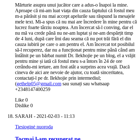
Mărturie asupra unui jucător care a adus-o înapoi la mine.
Aproape că mi-am luat viața din cauza faptului că fostul meu
m-a părăsit și nu mai accept apelurile sau răspund la mesajele
mele text. Mi-a spus că nu mai are încredere în mine pentru că
lucrez foarte târziu noaptea. Am încercat să-l conving, dar el
nu mă va crede până nu ne-am luptat și ne-am despărțit timp
de 4 luni, după care îmi dau seama că nu pot trăi fără el din
cauza iubirii pe care o am pentru el. Am încercat tot posibilul
să-l recuperez, dar nu a funcționat pentru mine până când am
întâlnit pe un bărbat numit Dr. Ilekhojie pe un blog, el a vrăjit
pentru mine și iată că fostul meu s-a întors în 24 de ore
cerându-mi iertare, am fost atât a surprins acea vrajă. Dacă
cineva de aici are nevoie de ajutor, cu toată sinceritatea,
contactați-l pe dr. Ilekhojie prin intermediul;
(
gethelp05@gmail.com
sau sunați sau whatsaap
+2348147400259
Like
0
Dislike
0
SARAH
- 2021-02-03 - 11:13
Tiesioginė nuoroda
Tocmai l-am recuperat pe…