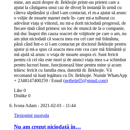
mine, am auzit despre dr. Ilekhojie printr-un prieten care a
ajutat la câștigarea unui caz de divorț în instanță în urmă cu
câteva săptămâni și când l-am contactat, el m-a ajutat să arunc
o vrăjie de moarte mamei mele în- care mi-a tulburat cu
adevărat viața și viitorul, nu mi-a dorit niciodată progresul, de
fiecare dată când primesc un loc de muncă de la o companie,
mă duc înapoi din cauza soacrei de vrăjitorie pe care o am, nu
am știut niciodată că soacra mea era cel care mă frământa,
până când într-o zi l-am contactat pe doctorul Ilekhojie pentru
ajutor și mi-a spus că soacra mea este cea care mă frământă și
mă ajută să arunc o vraja de moarte asupra ei. Sunt fericit
pentru că cel rău este mort și de atunci viața mea s-a schimbat
pentru lucruri bune, funcționează bine pentru mine și acum
trăiesc fericit cu familia mea, datorită dr. Ilekhojie. Vă
recomand să luați legătura cu Dr. Ilekhojie. Număr WhatsApp
+ 2348147400259 / Email (
gethelp05@gmail.com
)
Like
0
Dislike
0
Ivona Adam
- 2021-02-01 - 11:44
Tiesioginė nuoroda
Nu am crezut niciodată în…