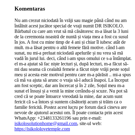
Komentaras
Nu am crezut niciodată în vrăji sau magie până când nu am
întâlnit acest jucător special de vraji numit DR ISIKOLO.
Bărbatul cu care am vrut să mă căsătoresc m-a lăsat la 3 luni
de la ceremonia noastră de nuntă și viața mea a fost cu susul
în jos. A fost cu mine timp de 4 ani și chiar îl iubesc atât de
mult. m-a lăsat pentru o altă femeie fără motive. când l-am
sunat, nu mi-a preluat niciodată apelurile și nu vrea să mă
vadă în jurul lui. deci, când i-am spus omului ce s-a întâmplat.
el m-a ajutat să fac niște lecturi și, după lecturi, m-a făcut să-
mi dau seama că cealaltă femeie a făcut niște vrăji peste soțul
meu și acesta este motivul pentru care m-a părăsit .. mi-a spus
că mă va ajuta să arunc o vraja să-l aducă înapoi. La început
am fost sceptic, dar am încercat și în 2 zile, Soțul meu m-a
sunat el însuși și a venit la mine cerându-și scuze. Nu pot să
cred că se poate întoarce vreodată la mine, dar acum sunt
fericit că s-a întors și suntem căsătoriți acum și trăim ca o
familie fericită. Postez acest lucru pe forum dacă cineva are
nevoie de ajutorul acestui om. Îl poate contacta prin acest
WhatsApp: +2348133261196 sau prin e-mail:
isikolosolutionhome@gmail.com
, site-ul web:
https://isikololovetemple.com