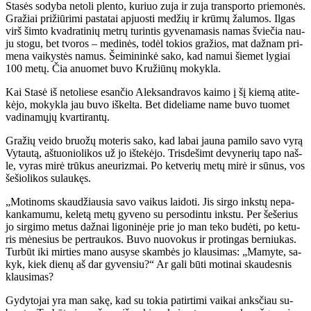
Sta­sės so­dy­ba ne­to­li plen­to, ku­riuo zu­ja ir zu­ja trans­por­to prie­mo­nės.
Gra­žiai pri­žiū­ri­mi pa­sta­tai ap­juos­ti me­džių ir krū­mų ža­lu­mos. Il­gas
virš šim­to kvad­ra­ti­nių met­rų tu­rin­tis gy­ve­na­ma­sis na­mas švie­čia nau­
ju sto­gu, bet tvo­ros – me­di­nės, to­dėl to­kios gra­žios, mat daž­nam pri­
me­na vai­kys­tės na­mus. Šei­mi­nin­kė sa­ko, kad na­mui šie­met ly­giai
100 me­tų. Čia anuo­met bu­vo Kru­žiū­nų mo­kyk­la.
Kai Sta­sė iš ne­to­lie­se esan­čio Alek­san­dra­vos kai­mo į šį kie­mą ati­te­
kė­jo, mo­kyk­la jau bu­vo iš­kel­ta. Bet di­de­lia­me na­me bu­vo tuo­met
va­di­na­mų­jų kvar­ti­ran­tų.
Gra­žių vei­do bruo­žų mo­te­ris sa­ko, kad la­bai jau­na pa­mi­lo sa­vo vy­rą
Vy­tau­tą, aš­tuo­nio­li­kos už jo iš­te­kė­jo. Tris­de­šimt de­vy­ne­rių ta­po naš­
le, vy­ras mi­rė trū­kus aneu­riz­mai. Po ket­ve­rių me­tų mi­rė ir sū­nus, vos
še­šio­li­kos su­lau­kęs.
„Mo­ti­noms skau­džiau­sia sa­vo vai­kus lai­do­ti. Jis sir­go inks­tų ne­pa­
kan­ka­mu­mu, ke­le­tą me­tų gy­ve­no su per­so­din­tu inks­tu. Per še­še­rius
jo sir­gi­mo me­tus daž­nai li­go­ni­nė­je prie jo man te­ko bu­dė­ti, po ke­tu­
ris mė­ne­sius be per­trau­kos. Bu­vo nuo­vo­kus ir pro­tin­gas ber­niu­kas.
Tur­būt iki mir­ties ma­no au­sy­se skam­bės jo klau­si­mas: „Ma­my­te, sa­
kyk, kiek die­nų aš dar gy­ven­siu?“ Ar ga­li bū­ti mo­ti­nai skau­des­nis
klau­si­mas?
Gy­dy­to­jai yra man sa­kę, kad su to­kia pa­tir­ti­mi vai­kai anks­čiau su­