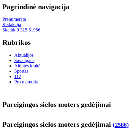
Pagrindinė navigacija
Prenumerata
Redakcija
Skelbk 0 315 51956
Rubrikos
Aktualijos
Savaitgalis
Aldutės kraitė
Sportas
112
Pro memoria
Pa­rei­gin­gos sie­los mo­ters ge­dė­ji­mai
Pa­rei­gin­gos sie­los mo­ters ge­dė­ji­mai
(2586)