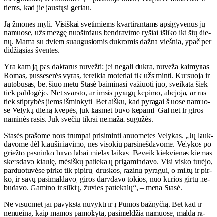
tiems, kad jie jaus­tų­si ge­riau.
Ją žmo­nės my­li. Vi­siš­kai sve­ti­miems kvar­ti­ran­tams ap­si­gy­ve­nus jų
na­muo­se, už­si­mez­gę nuo­šir­daus ben­dra­vi­mo ry­šiai iš­li­ko iki šių die­
nų. Ma­ma su dviem su­au­gu­sio­mis duk­ro­mis daž­na vieš­nia, ypač per
di­dži­ą­sias šven­tes.
Yra kam ją pas dak­ta­rus nu­vež­ti: jei ne­ga­li duk­ra, nu­ve­ža kai­my­nas
Ro­mas, pus­se­se­rės vy­ras, te­rei­kia mo­te­riai tik už­si­min­ti. Kur­suo­ja ir
au­to­bu­sas, bet šiuo me­tu Sta­sė bai­mi­na­si va­žiuo­ti juo, svei­ka­ta šiek
tiek pa­blo­gė­jo. Net svars­to, ar im­sis py­ra­gų ke­pi­mo, abe­jo­ja, ar ras
tiek stip­ry­bės jiems iš­min­ky­ti. Bet aiš­ku, kad py­ra­gai šiuo­se na­muo­
se Ve­ly­kų die­ną kve­pės, juk kas­met bu­vo ke­pa­mi. Gal net ir gi­ros
na­mi­nės ra­sis. Juk sve­čių tik­rai ne­ma­žai su­gu­žės.
Sta­sės pra­šo­me nors trum­pai pri­si­min­ti anuo­me­tes Ve­ly­kas. „Jų lauk­
da­vo­me dėl kiau­ši­nia­vi­mo, nes vi­so­kių par­si­neš­da­vo­me. Ve­ly­kos po
griež­to pas­nin­ko bu­vo la­bai mie­las lai­kas. Be­veik kiek­vie­nas kie­mas
skers­da­vo kiau­lę, mė­siš­kų pa­tie­ka­lų pri­ga­min­da­vo. Vi­si vis­ko tu­rė­jo,
par­duo­tu­vė­se pir­ko tik pi­pi­rų, drus­kos, ra­zi­nų py­ra­gui, o mil­tų ir pir­
ko, ir sa­vų pa­si­mal­da­vo, gi­ros da­ry­da­vo to­kios, nuo ku­rios gir­tų ne­
bū­da­vo. Ga­mi­no ir sil­kių, žu­vies pa­tie­ka­lų“, – me­na Sta­sė.
Ne vi­suo­met jai pa­vyks­ta nu­vyk­ti ir į Pu­nios baž­ny­čią. Bet kad ir
ne­nu­ei­na, kaip ma­mos pa­mo­ky­ta, pa­si­mel­džia na­muo­se, mal­da ra­