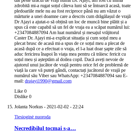
dat peste dracul de vrăji numit Dr. Ajayi, am fost cu inima
zdrobită mi-a rugat soțul câteva luni să se întoarcă acasă, toate
pledoariile mele nu au fost reciproce până nu am văzut o
mărturie a unei doamne care a descris cum drăgălașul de vrajă
Dr Ajayi a ajutat-o ​​să obțină un loc de muncă bine plătit și a
spus că este capabil să un fel de vraja ea a scăpat numărul lui:
+2347084887094 Am luat numărul și mesajul vrăjitorul
Caster Dr. Ajayi mi-a explicat situația și cum soțul meu a
plecat brusc de acasă mi-a spus de ce soțul meu a plecat de
acasă după ce a efectuat o vraja, el l-a luat doar șapte zile să
aduc fericirea înapoi în viața mea pentru că trăiesc fericit cu
soțul meu și așteptăm al doilea copil. Dacă aveți nevoie de
ajutorul unui jucător de vrajă pentru orice fel de problemă de
viață la care vă puteți gândi, contactați jucătorul de vrajă pe
numărul său Viber sau WhatsApp: +2347084887094 sau E-
mail:
drajayi1990@gmail.com
Like
0
Dislike
0
Jolanta Norkus
- 2021-02-02 - 22:24
Tiesioginė nuoroda
Necredibilul tocmai s-a…