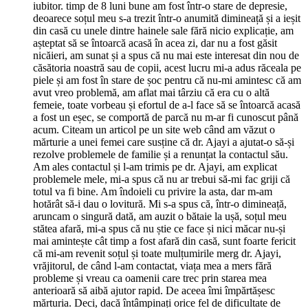
iubitor. timp de 8 luni bune am fost într-o stare de depresie,
deoarece soțul meu s-a trezit într-o anumită dimineață și a ieșit
din casă cu unele dintre hainele sale fără nicio explicație, am
așteptat să se întoarcă acasă în acea zi, dar nu a fost găsit
nicăieri, am sunat și a spus că nu mai este interesat din nou de
căsătoria noastră sau de copii, acest lucru mi-a adus răceala pe
piele și am fost în stare de șoc pentru că nu-mi amintesc că am
avut vreo problemă, am aflat mai târziu că era cu o altă
femeie, toate vorbeau și efortul de a-l face să se întoarcă acasă
a fost un eșec, se comportă de parcă nu m-ar fi cunoscut până
acum. Citeam un articol pe un site web când am văzut o
mărturie a unei femei care susține că dr. Ajayi a ajutat-o ​​să-și
rezolve problemele de familie și a renunțat la contactul său.
Am ales contactul și l-am trimis pe dr. Ajayi, am explicat
problemele mele, mi-a spus că nu ar trebui să-mi fac griji că
totul va fi bine. Am îndoieli cu privire la asta, dar m-am
hotărât să-i dau o lovitură. Mi s-a spus că, într-o dimineață,
aruncam o singură dată, am auzit o bătaie la ușă, soțul meu
stătea afară, mi-a spus că nu știe ce face și nici măcar nu-și
mai amintește cât timp a fost afară din casă, sunt foarte fericit
că mi-am revenit soțul și toate mulțumirile merg dr. Ajayi,
vrăjitorul, de când l-am contactat, viața mea a mers fără
probleme și vreau ca oamenii care trec prin starea mea
anterioară să aibă ajutor rapid. De aceea îmi împărtășesc
mărturia. Deci, dacă întâmpinați orice fel de dificultate de