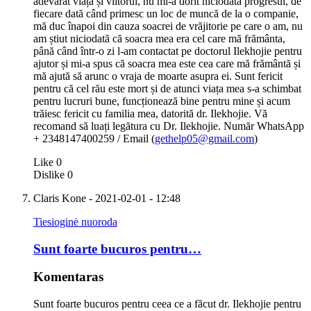
adevărat viața și viitorul, nu mi-a dorit niciodată progresul, de
fiecare dată când primesc un loc de muncă de la o companie,
mă duc înapoi din cauza soacrei de vrăjitorie pe care o am, nu
am știut niciodată că soacra mea era cel care mă frământa,
până când într-o zi l-am contactat pe doctorul Ilekhojie pentru
ajutor și mi-a spus că soacra mea este cea care mă frământă și
mă ajută să arunc o vraja de moarte asupra ei. Sunt fericit
pentru că cel rău este mort și de atunci viața mea s-a schimbat
pentru lucruri bune, funcționează bine pentru mine și acum
trăiesc fericit cu familia mea, datorită dr. Ilekhojie. Vă
recomand să luați legătura cu Dr. Ilekhojie. Număr WhatsApp
+ 2348147400259 / Email (
gethelp05@gmail.com
)
Like
0
Dislike
0
Claris Kone
- 2021-02-01 - 12:48
Tiesioginė nuoroda
Sunt foarte bucuros pentru…
Komentaras
Sunt foarte bucuros pentru ceea ce a făcut dr. Ilekhojie pentru