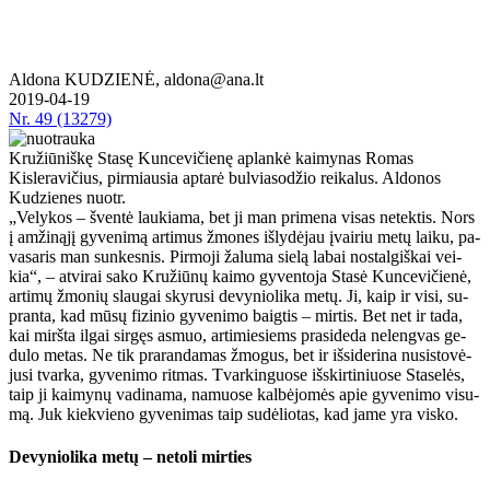
Aldona KUDZIENĖ, aldona@ana.lt
2019-04-19
Nr.
49 (13279)
Kružiūniškę Stasę Kuncevičienę aplankė kaimynas Romas
Kisleravičius, pirmiausia aptarė bulviasodžio reikalus. Aldonos
Kudzienes nuotr.
„Ve­ly­kos – šven­tė lau­kia­ma, bet ji man pri­me­na vi­sas ne­tek­tis. Nors
į am­ži­ną­jį gy­ve­ni­mą ar­ti­mus žmo­nes iš­ly­dė­jau įvai­riu me­tų lai­ku, pa­
va­sa­ris man sun­kes­nis. Pir­mo­ji ža­lu­ma sie­lą la­bai nos­tal­giš­kai vei­
kia“, – at­vi­rai sa­ko Kru­žiū­nų kai­mo gy­ven­to­ja Sta­sė Kun­ce­vi­čie­nė,
ar­ti­mų žmo­nių slau­gai sky­ru­si de­vy­nio­li­ka me­tų. Ji, kaip ir vi­si, su­
pran­ta, kad mū­sų fi­zi­nio gy­ve­ni­mo baig­tis – mir­tis. Bet net ir ta­da,
kai mirš­ta il­gai sir­gęs as­muo, ar­ti­mie­siems pra­si­de­da ne­leng­vas ge­
du­lo me­tas. Ne tik pra­ran­da­mas žmo­gus, bet ir iš­si­de­ri­na nu­si­sto­vė­
ju­si tvar­ka, gy­ve­ni­mo rit­mas. Tvar­kin­guo­se iš­skir­ti­niuo­se Sta­se­lės,
taip ji kai­my­nų va­di­na­ma, na­muo­se kal­bė­jo­mės apie gy­ve­ni­mo vi­su­
mą. Juk kiek­vie­no gy­ve­ni­mas taip su­dė­lio­tas, kad ja­me yra vis­ko.
De­vy­nio­li­ka me­tų – ne­to­li mir­ties