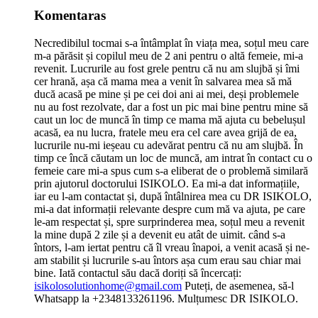
Komentaras
Necredibilul tocmai s-a întâmplat în viața mea, soțul meu care
m-a părăsit și copilul meu de 2 ani pentru o altă femeie, mi-a
revenit. Lucrurile au fost grele pentru că nu am slujbă și îmi
cer hrană, așa că mama mea a venit în salvarea mea să mă
ducă acasă pe mine și pe cei doi ani ai mei, deși problemele
nu au fost rezolvate, dar a fost un pic mai bine pentru mine să
caut un loc de muncă în timp ce mama mă ajuta cu bebelușul
acasă, ea nu lucra, fratele meu era cel care avea grijă de ea,
lucrurile nu-mi ieșeau cu adevărat pentru că nu am slujbă. În
timp ce încă căutam un loc de muncă, am intrat în contact cu o
femeie care mi-a spus cum s-a eliberat de o problemă similară
prin ajutorul doctorului ISIKOLO. Ea mi-a dat informațiile,
iar eu l-am contactat și, după întâlnirea mea cu DR ISIKOLO,
mi-a dat informații relevante despre cum mă va ajuta, pe care
le-am respectat și, spre surprinderea mea, soțul meu a revenit
la mine după 2 zile și a devenit eu atât de uimit. când s-a
întors, l-am iertat pentru că îl vreau înapoi, a venit acasă și ne-
am stabilit și lucrurile s-au întors așa cum erau sau chiar mai
bine. Iată contactul său dacă doriți să încercați:
isikolosolutionhome@gmail.com
Puteți, de asemenea, să-l
Whatsapp la +2348133261196. Mulțumesc DR ISIKOLO.