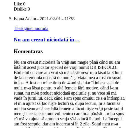
Like
0
Dislike
0
Ivona Adam
- 2021-02-01 - 11:38
Tiesioginė nuoroda
Nu am crezut niciodată în…
Komentaras
Nu am crezut niciodată în vrăji sau magie până când nu am
întâlnit acest jucător special de vraji numit DR ISIKOLO.
Bărbatul cu care am vrut să mă căsătoresc m-a lăsat la 3 luni
de la ceremonia noastră de nuntă și viața mea a fost cu susul
în jos. A fost cu mine timp de 4 ani și chiar îl iubesc atât de
mult. m-a lăsat pentru o altă femeie fără motive. când l-am
sunat, nu mi-a preluat niciodată apelurile și nu vrea să mă
vadă în jurul lui. deci, când i-am spus omului ce s-a întâmplat.
el m-a ajutat să fac niște lecturi și, după lecturi, m-a făcut să-
mi dau seama că cealaltă femeie a făcut niște vrăji peste soțul
meu și acesta este motivul pentru care m-a părăsit .. mi-a spus
că mă va ajuta să arunc o vraja să-l aducă înapoi. La început
am fost sceptic, dar am încercat și în 2 zile, Soțul meu m-a