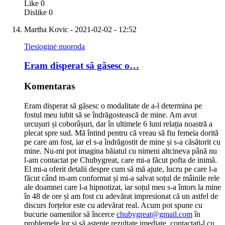
Like
0
Dislike
0
Martha Kovic
- 2021-02-02 - 12:52
Tiesioginė nuoroda
Eram disperat să găsesc o…
Komentaras
Eram disperat să găsesc o modalitate de a-l determina pe
fostul meu iubit să se îndrăgostească de mine. Am avut
urcușuri și coborâșuri, dar în ultimele 6 luni relația noastră a
plecat spre sud. Mă întind pentru că vreau să fiu femeia dorită
pe care am fost, iar el s-a îndrăgostit de mine și s-a căsătorit cu
mine. Nu-mi pot imagina băiatul cu nimeni altcineva până nu
l-am contactat pe Chubygreat, care mi-a făcut pofta de inimă.
El mi-a oferit detalii despre cum să mă ajute, lucru pe care l-a
făcut când m-am conformat și mi-a salvat soțul de mâinile rele
ale doamnei care l-a hipnotizat, iar soțul meu s-a întors la mine
în 48 de ore și am fost cu adevărat impresionat că un astfel de
discurs forțelor este cu adevărat real. Acum pot spune cu
bucurie oamenilor să încerce
chubygreat@gmail.com
în
problemele lor și să aștepte rezultate imediate. contactați-l cu