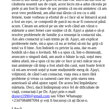
căsătoria noastră sau de copii, acest lucru mi-a adus răceala pe
piele și am fost în stare de șoc pentru că nu-mi amintesc că am
avut vreo problemă, am aflat mai târziu că era cu o altă
femeie, toate vorbeau și efortul de a-l face să se întoarcă acasă
a fost un eșec, se comportă de parcă nu m-ar fi cunoscut până
acum. Citeam un articol pe un site web când am văzut o
mărturie a unei femei care susține că dr. Ajayi a ajutat-o ​​să-și
rezolve problemele de familie și a renunțat la contactul său.
Am ales contactul și l-am trimis pe dr. Ajayi, am explicat
problemele mele, mi-a spus că nu ar trebui să-mi fac griji că
totul va fi bine. Am îndoieli cu privire la asta, dar m-am
hotărât să-i dau o lovitură. Mi s-a spus că, într-o dimineață,
aruncam o singură dată, am auzit o bătaie la ușă, soțul meu
stătea afară, mi-a spus că nu știe ce face și nici măcar nu-și
mai amintește cât timp a fost afară din casă, sunt foarte fericit
că mi-am revenit soțul și toate mulțumirile merg dr. Ajayi,
vrăjitorul, de când l-am contactat, viața mea a mers fără
probleme și vreau ca oamenii care trec prin starea mea
anterioară să aibă ajutor rapid. De aceea îmi împărtășesc
mărturia. Deci, dacă întâmpinați orice fel de dificultate de
viață, contactați-l pe Dr. Ajayi prin e-mail:
drajayi1990@gmail.com
sau Viber Whatsapp:
+2347084887094 și veți fi bucuroși că ați făcut-o.
Like
0