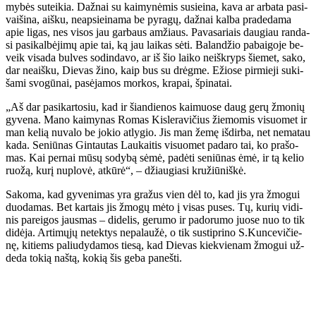
my­bės su­tei­kia. Daž­nai su kai­my­nė­mis su­si­ei­na, ka­va ar ar­ba­ta pa­si­
vai­ši­na, aiš­ku, neap­si­ei­na­ma be py­ra­gų, daž­nai kal­ba pra­de­da­ma
apie li­gas, nes vi­sos jau gar­baus am­žiaus. Pa­va­sa­riais dau­giau ran­da­
si pa­si­kal­bė­ji­mų apie tai, ką jau lai­kas sė­ti. Ba­lan­džio pa­bai­go­je be­
veik vi­sa­da bul­ves so­din­da­vo, ar iš šio lai­ko ne­iš­kryps šie­met, sa­ko,
dar ne­aiš­ku, Die­vas ži­no, kaip bus su drėg­me. Ežio­se pir­mie­ji su­ki­
ša­mi svo­gū­nai, pa­sė­ja­mos mor­kos, kra­pai, špi­na­tai.
„Aš dar pa­si­kar­to­siu, kad ir šian­die­nos kai­muo­se daug ge­rų žmo­nių
gy­ve­na. Ma­no kai­my­nas Ro­mas Kis­le­ra­vi­čius žie­mo­mis vi­suo­met ir
man ke­lią nu­va­lo be jo­kio at­ly­gio. Jis man že­mę iš­dir­ba, net ne­ma­tau
ka­da. Se­niū­nas Gin­tau­tas Lau­kai­tis vi­suo­met pa­da­ro tai, ko pra­šo­
mas. Kai per­nai mū­sų so­dy­bą sė­mė, pa­dė­ti se­niū­nas ėmė, ir tą ke­lio
ruo­žą, ku­rį nu­plo­vė, at­kū­rė“, – džiau­gia­si kru­žiū­niš­kė.
Sa­ko­ma, kad gy­ve­ni­mas yra gra­žus vien dėl to, kad jis yra žmo­gui
duo­da­mas. Bet kar­tais jis žmo­gų mė­to į vi­sas pu­ses. Tų, ku­rių vi­di­
nis pa­rei­gos jaus­mas – di­de­lis, ge­ru­mo ir pa­do­ru­mo juo­se nuo to tik
di­dė­ja. Ar­ti­mų­jų ne­tek­tys ne­pa­lau­žė, o tik su­stip­ri­no S.Kun­ce­vi­čie­
nę, ki­tiems pa­liu­dy­da­mos tie­są, kad Die­vas kiek­vie­nam žmo­gui už­
de­da to­kią naš­tą, ko­kią šis ge­ba pa­neš­ti.