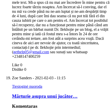
mele text. Mi-a spus că nu mai are încredere în mine pentru că
lucrez foarte târziu noaptea. Am încercat să-l conving, dar el
nu mă va crede până nu ne-am luptat și ne-am despărțit timp
de 4 luni, după care îmi dau seama că nu pot trăi fără el din
cauza iubirii pe care o am pentru el. Am încercat tot posibilul
să-l recuperez, dar nu a funcționat pentru mine până când am
întâlnit pe un bărbat numit Dr. Ilekhojie pe un blog, el a vrăjit
pentru mine și iată că fostul meu s-a întors în 24 de ore
cerându-mi iertare, am fost atât a surprins acea vrajă. Dacă
cineva de aici are nevoie de ajutor, cu toată sinceritatea,
contactați-l pe dr. Ilekhojie prin intermediul;
(
gethelp05@gmail.com
sau sunați sau whatsaap
+2348147400259
Like
0
Dislike
0
Zoe Sanders
- 2021-02-03 - 11:15
Tiesioginė nuoroda
Mărturie asupra unui jucător…
Komentaras