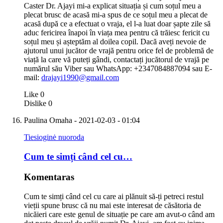
Caster Dr. Ajayi mi-a explicat situația și cum soțul meu a
plecat brusc de acasă mi-a spus de ce soțul meu a plecat de
acasă după ce a efectuat o vraja, el l-a luat doar șapte zile să
aduc fericirea înapoi în viața mea pentru că trăiesc fericit cu
soțul meu și așteptăm al doilea copil. Dacă aveți nevoie de
ajutorul unui jucător de vrajă pentru orice fel de problemă de
viață la care vă puteți gândi, contactați jucătorul de vrajă pe
numărul său Viber sau WhatsApp: +2347084887094 sau E-
mail:
drajayi1990@gmail.com
Like
0
Dislike
0
Paulina Omaha
- 2021-02-03 - 01:04
Tiesioginė nuoroda
Cum te simți când cel cu…
Komentaras
Cum te simți când cel cu care ai plănuit să-ți petreci restul
vieții spune brusc că nu mai este interesat de căsătoria de
nicăieri care este genul de situație pe care am avut-o când am