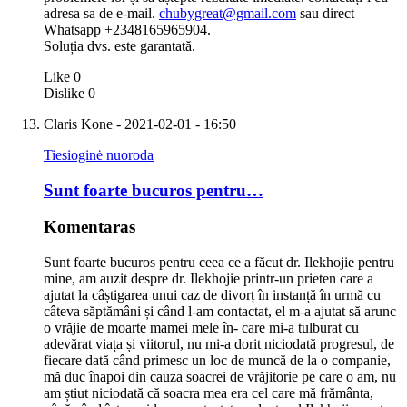
adresa sa de e-mail.
chubygreat@gmail.com
sau direct
Whatsapp +2348165965904.
Soluția dvs. este garantată.
Like
0
Dislike
0
Claris Kone
- 2021-02-01 - 16:50
Tiesioginė nuoroda
Sunt foarte bucuros pentru…
Komentaras
Sunt foarte bucuros pentru ceea ce a făcut dr. Ilekhojie pentru
mine, am auzit despre dr. Ilekhojie printr-un prieten care a
ajutat la câștigarea unui caz de divorț în instanță în urmă cu
câteva săptămâni și când l-am contactat, el m-a ajutat să arunc
o vrăjie de moarte mamei mele în- care mi-a tulburat cu
adevărat viața și viitorul, nu mi-a dorit niciodată progresul, de
fiecare dată când primesc un loc de muncă de la o companie,
mă duc înapoi din cauza soacrei de vrăjitorie pe care o am, nu
am știut niciodată că soacra mea era cel care mă frământa,