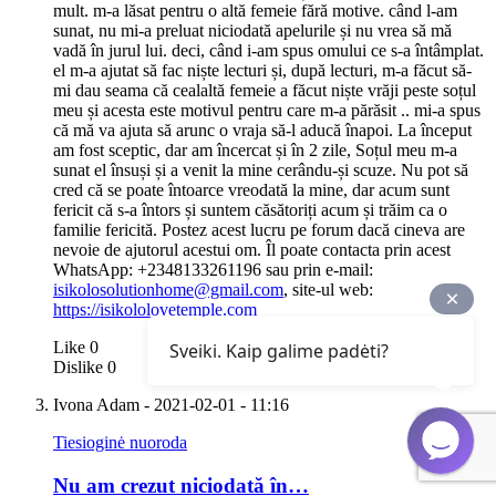
mult. m-a lăsat pentru o altă femeie fără motive. când l-am
sunat, nu mi-a preluat niciodată apelurile și nu vrea să mă
vadă în jurul lui. deci, când i-am spus omului ce s-a întâmplat.
el m-a ajutat să fac niște lecturi și, după lecturi, m-a făcut să-
mi dau seama că cealaltă femeie a făcut niște vrăji peste soțul
meu și acesta este motivul pentru care m-a părăsit .. mi-a spus
că mă va ajuta să arunc o vraja să-l aducă înapoi. La început
am fost sceptic, dar am încercat și în 2 zile, Soțul meu m-a
sunat el însuși și a venit la mine cerându-și scuze. Nu pot să
cred că se poate întoarce vreodată la mine, dar acum sunt
fericit că s-a întors și suntem căsătoriți acum și trăim ca o
familie fericită. Postez acest lucru pe forum dacă cineva are
nevoie de ajutorul acestui om. Îl poate contacta prin acest
WhatsApp: +2348133261196 sau prin e-mail:
isikolosolutionhome@gmail.com
, site-ul web:
https://isikololovetemple.com
Like
0
Sveiki. Kaip galime padėti?
Dislike
0
Ivona Adam
- 2021-02-01 - 11:16
Tiesioginė nuoroda
Nu am crezut niciodată în…