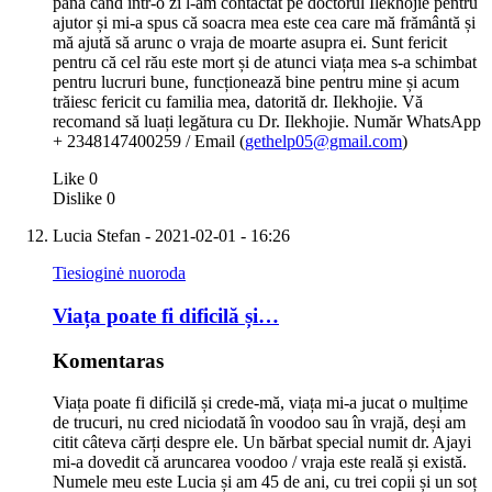
până când într-o zi l-am contactat pe doctorul Ilekhojie pentru
ajutor și mi-a spus că soacra mea este cea care mă frământă și
mă ajută să arunc o vraja de moarte asupra ei. Sunt fericit
pentru că cel rău este mort și de atunci viața mea s-a schimbat
pentru lucruri bune, funcționează bine pentru mine și acum
trăiesc fericit cu familia mea, datorită dr. Ilekhojie. Vă
recomand să luați legătura cu Dr. Ilekhojie. Număr WhatsApp
+ 2348147400259 / Email (
gethelp05@gmail.com
)
Like
0
Dislike
0
Lucia Stefan
- 2021-02-01 - 16:26
Tiesioginė nuoroda
Viața poate fi dificilă și…
Komentaras
Viața poate fi dificilă și crede-mă, viața mi-a jucat o mulțime
de trucuri, nu cred niciodată în voodoo sau în vrajă, deși am
citit câteva cărți despre ele. Un bărbat special numit dr. Ajayi
mi-a dovedit că aruncarea voodoo / vraja este reală și există.
Numele meu este Lucia și am 45 de ani, cu trei copii și un soț