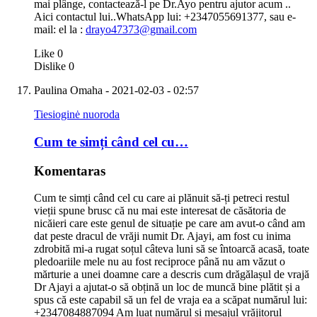
mai plânge, contactează-l pe Dr.Ayo pentru ajutor acum ..
Aici contactul lui..WhatsApp lui: +2347055691377, sau e-
mail: el la :
drayo47373@gmail.com
Like
0
Dislike
0
Paulina Omaha
- 2021-02-03 - 02:57
Tiesioginė nuoroda
Cum te simți când cel cu…
Komentaras
Cum te simți când cel cu care ai plănuit să-ți petreci restul
vieții spune brusc că nu mai este interesat de căsătoria de
nicăieri care este genul de situație pe care am avut-o când am
dat peste dracul de vrăji numit Dr. Ajayi, am fost cu inima
zdrobită mi-a rugat soțul câteva luni să se întoarcă acasă, toate
pledoariile mele nu au fost reciproce până nu am văzut o
mărturie a unei doamne care a descris cum drăgălașul de vrajă
Dr Ajayi a ajutat-o ​​să obțină un loc de muncă bine plătit și a
spus că este capabil să un fel de vraja ea a scăpat numărul lui:
+2347084887094 Am luat numărul și mesajul vrăjitorul