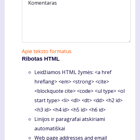
Komentaras
Apie teksto formatus
Ribotas HTML
Leidžiamos HTML žymės: <a href
hreflang> <em> <strong> <cite>
<blockquote cite> <code> <ul type> <ol
start type> <li> <dl> <dt> <dd> <h2 id>
<h3 id> <h4 id> <h5 id> <h6 id>
Linijos ir paragrafai atskiriami
automatiškai
Web page addresses and email