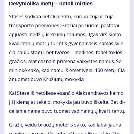
De­vy­nio­li­ka me­tų – ne­to­li mir­ties
Sta­sės so­dy­ba ne­to­li plen­to, ku­riuo zu­ja ir zu­ja
trans­por­to prie­mo­nės. Gra­žiai pri­žiū­ri­mi pa­sta­tai
ap­juos­ti me­džių ir krū­mų ža­lu­mos. Il­gas virš šim­to
kvad­ra­ti­nių met­rų tu­rin­tis gy­ve­na­ma­sis na­mas švie­
čia nau­ju sto­gu, bet tvo­ros – me­di­nės, to­dėl to­kios
gra­žios, mat daž­nam pri­me­na vai­kys­tės na­mus. Šei­
mi­nin­kė sa­ko, kad na­mui šie­met ly­giai 100 me­tų. Čia
anuo­met bu­vo Kru­žiū­nų mo­kyk­la.
Kai Sta­sė iš ne­to­lie­se esan­čio Alek­san­dra­vos kai­mo
į šį kie­mą ati­te­kė­jo, mo­kyk­la jau bu­vo iš­kel­ta. Bet di­
de­lia­me na­me bu­vo tuo­met va­di­na­mų­jų kvar­ti­ran­tų.
Gra­žių vei­do bruo­žų mo­te­ris sa­ko, kad la­bai jau­na
pa­mi­lo sa­vo vy­rą Vy­tau­tą, aš­tuo­nio­li­kos už jo iš­te­