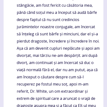
stângăcie, am fost fericit cu căsătoria mea,
până când soțul meu a început să audă bârfe
despre faptul că nu sunt credincios
jurămintelor noastre conjugale, am încercat
să înțeleg că sunt bârfe și minciuni, dar el și-a
pierdut dragoste, încredere și încredere în noi.
Așa că am devenit cupluri neplăcute și apoi am
divorțat, mai târziu ne-am despărțit. ani după
divorț, am continuat și am încercat să duc o
viață normală fără el, dar nu am putut, așa că
am început o căutare despre cum să-l
recuperez pe fostul meu soț, apoi m-am
referit, Dr. White, un om extraordinar și
extrem de spiritual care a aruncat o vrajă de
dragoste asupra mea și a făcut ca EX-ul meu