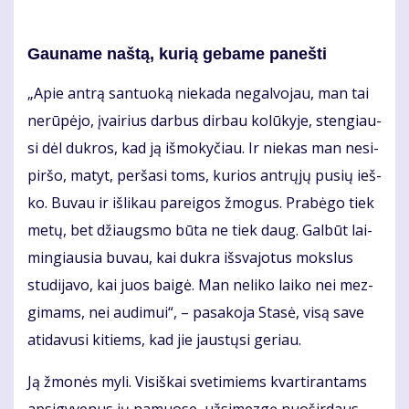
Gau­na­me naš­tą, ku­rią ge­ba­me pa­neš­ti
„Apie an­trą san­tuo­ką nie­ka­da ne­gal­vo­jau, man tai
ne­rū­pė­jo, įvai­rius dar­bus dir­bau ko­lū­ky­je, sten­giau­
si dėl duk­ros, kad ją iš­mo­ky­čiau. Ir nie­kas man ne­si­
pir­šo, ma­tyt, per­ša­si toms, ku­rios ant­rų­jų pu­sių ieš­
ko. Bu­vau ir iš­li­kau pa­rei­gos žmo­gus. Pra­bė­go tiek
me­tų, bet džiaugs­mo bū­ta ne tiek daug. Gal­būt lai­
min­giau­sia bu­vau, kai duk­ra iš­sva­jo­tus moks­lus
stu­di­ja­vo, kai juos bai­gė. Man ne­li­ko lai­ko nei mez­
gi­mams, nei au­di­mui“, – pa­sa­ko­ja Sta­sė, vi­są sa­ve
ati­da­vu­si ki­tiems, kad jie jaus­tų­si ge­riau.
Ją žmo­nės my­li. Vi­siš­kai sve­ti­miems kvar­ti­ran­tams