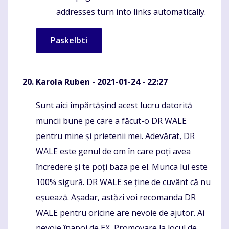
addresses turn into links automatically.
Karola Ruben
- 2021-01-24 - 22:27
Sunt aici împărtășind acest lucru datorită
Komentaras
muncii bune pe care a făcut-o DR WALE
pentru mine și prietenii mei. Adevărat, DR
WALE este genul de om în care poți avea
încredere și te poți baza pe el. Munca lui este
100% sigură. DR WALE se ține de cuvânt că nu
eșuează. Așadar, astăzi voi recomanda DR
WALE pentru oricine are nevoie de ajutor. Ai
nevoie înapoi de EX, Promovare la locul de