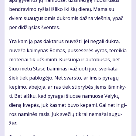
ap­si­gy­ve­nus jų na­muo­se, už­si­mez­gę nuo­šir­daus
ben­dra­vi­mo ry­šiai iš­li­ko iki šių die­nų. Ma­ma su
dviem su­au­gu­sio­mis duk­ro­mis daž­na vieš­nia, ypač
per di­dži­ą­sias šven­tes.
Yra kam ją pas dak­ta­rus nu­vež­ti: jei ne­ga­li duk­ra,
nu­ve­ža kai­my­nas Ro­mas, pus­se­se­rės vy­ras, te­rei­kia
mo­te­riai tik už­si­min­ti. Kur­suo­ja ir au­to­bu­sas, bet
šiuo me­tu Sta­sė bai­mi­na­si va­žiuo­ti juo, svei­ka­ta
šiek tiek pa­blo­gė­jo. Net svars­to, ar im­sis py­ra­gų
ke­pi­mo, abe­jo­ja, ar ras tiek stip­ry­bės jiems iš­min­ky­
ti. Bet aiš­ku, kad py­ra­gai šiuo­se na­muo­se Ve­ly­kų
die­ną kve­pės, juk kas­met bu­vo ke­pa­mi. Gal net ir gi­
ros na­mi­nės ra­sis. Juk sve­čių tik­rai ne­ma­žai su­gu­
žės.