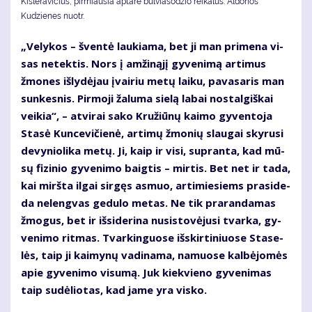
Kisleravičius, pirmiausia aptarė bulviasodžio reikalus. Aldonos
Kudzienes nuotr.
„Ve­ly­kos – šven­tė lau­kia­ma, bet ji man pri­me­na vi­
sas ne­tek­tis. Nors į am­ži­ną­jį gy­ve­ni­mą ar­ti­mus
žmo­nes iš­ly­dė­jau įvai­riu me­tų lai­ku, pa­va­sa­ris man
sun­kes­nis. Pir­mo­ji ža­lu­ma sie­lą la­bai nos­tal­giš­kai
vei­kia“, – at­vi­rai sa­ko Kru­žiū­nų kai­mo gy­ven­to­ja
Sta­sė Kun­ce­vi­čie­nė, ar­ti­mų žmo­nių slau­gai sky­ru­si
de­vy­nio­li­ka me­tų. Ji, kaip ir vi­si, su­pran­ta, kad mū­
sų fi­zi­nio gy­ve­ni­mo baig­tis – mir­tis. Bet net ir ta­da,
kai mirš­ta il­gai sir­gęs as­muo, ar­ti­mie­siems pra­si­de­
da ne­leng­vas ge­du­lo me­tas. Ne tik pra­ran­da­mas
žmo­gus, bet ir iš­si­de­ri­na nu­si­sto­vė­ju­si tvar­ka, gy­
ve­ni­mo rit­mas. Tvar­kin­guo­se iš­skir­ti­niuo­se Sta­se­
lės, taip ji kai­my­nų va­di­na­ma, na­muo­se kal­bė­jo­mės
apie gy­ve­ni­mo vi­su­mą. Juk kiek­vie­no gy­ve­ni­mas
taip su­dė­lio­tas, kad ja­me yra vis­ko.