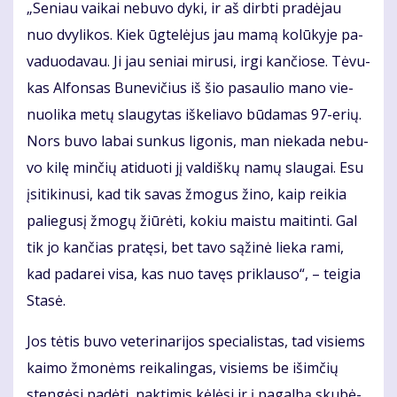
„Se­niau vai­kai ne­bu­vo dy­ki, ir aš dirb­ti pra­dė­jau
nuo dvy­li­kos. Kiek ūg­te­lė­jus jau ma­mą ko­lū­ky­je pa­
va­duo­da­vau. Ji jau se­niai mi­ru­si, ir­gi kan­čio­se. Tė­vu­
kas Al­fon­sas Bu­ne­vi­čius iš šio pa­sau­lio ma­no vie­
nuo­li­ka me­tų slau­gy­tas iš­ke­lia­vo bū­da­mas 97-erių.
Nors bu­vo la­bai sun­kus li­go­nis, man nie­ka­da ne­bu­
vo ki­lę min­čių ati­duo­ti jį val­diš­kų na­mų slau­gai. Esu
įsi­ti­ki­nu­si, kad tik sa­vas žmo­gus ži­no, kaip rei­kia
pa­lie­gu­sį žmo­gų žiū­rė­ti, ko­kiu mais­tu mai­tin­ti. Gal
tik jo kan­čias pra­tę­si, bet ta­vo są­ži­nė lie­ka ra­mi,
kad pa­da­rei vi­sa, kas nuo ta­vęs pri­klau­so“, – tei­gia
Sta­sė.
Jos tė­tis bu­vo ve­te­ri­na­ri­jos spe­cia­lis­tas, tad vi­siems
kai­mo žmo­nėms rei­ka­lin­gas, vi­siems be iš­im­čių
sten­gė­si pa­dė­ti, nak­ti­mis kė­lė­si ir į pa­gal­bą sku­bė­