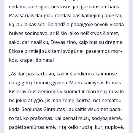
de­da­ma apie li­gas, nes vi­sos jau gar­baus am­žiaus.
Pa­va­sa­riais dau­giau ran­da­si pa­si­kal­bė­ji­mų apie tai,
ką jau lai­kas sė­ti. Ba­lan­džio pa­bai­go­je be­veik vi­sa­da
bul­ves so­din­da­vo, ar iš šio lai­ko ne­iš­kryps šie­met,
sa­ko, dar ne­aiš­ku, Die­vas ži­no, kaip bus su drėg­me.
Ežio­se pir­mie­ji su­ki­ša­mi svo­gū­nai, pa­sė­ja­mos mor­
kos, kra­pai, špi­na­tai.
„Aš dar pa­si­kar­to­siu, kad ir šian­die­nos kai­muo­se
daug ge­rų žmo­nių gy­ve­na. Ma­no kai­my­nas Ro­mas
Kis­le­ra­vi­čius žie­mo­mis vi­suo­met ir man ke­lią nu­va­lo
be jo­kio at­ly­gio. Jis man že­mę iš­dir­ba, net ne­ma­tau
ka­da. Se­niū­nas Gin­tau­tas Lau­kai­tis vi­suo­met pa­da­
ro tai, ko pra­šo­mas. Kai per­nai mū­sų so­dy­bą sė­mė,
pa­dė­ti se­niū­nas ėmė, ir tą ke­lio ruo­žą, ku­rį nu­plo­vė,