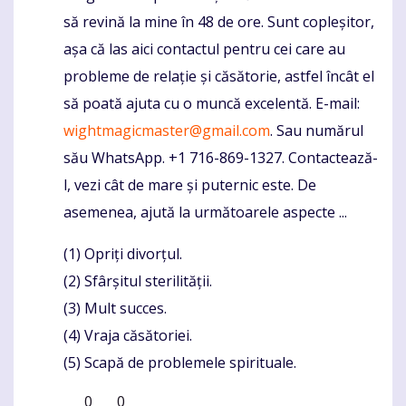
să revină la mine în 48 de ore. Sunt copleșitor,
așa că las aici contactul pentru cei care au
probleme de relație și căsătorie, astfel încât el
să poată ajuta cu o muncă excelentă. E-mail:
wightmagicmaster@gmail.com
. Sau numărul
său WhatsApp. +1 716-869-1327. Contactează-
l, vezi cât de mare și puternic este. De
asemenea, ajută la următoarele aspecte ...
(1) Opriți divorțul.
(2) Sfârșitul sterilității.
(3) Mult succes.
(4) Vraja căsătoriei.
(5) Scapă de problemele spirituale.
0
0