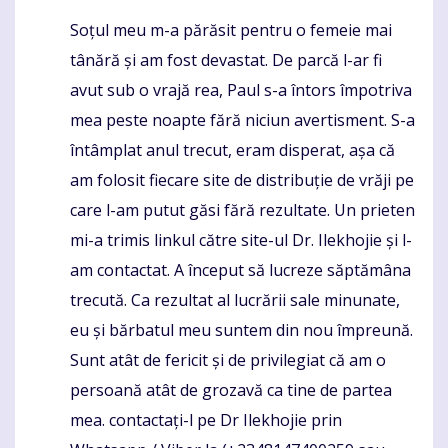
Soțul meu m-a părăsit pentru o femeie mai
Komentaras
tânără și am fost devastat. De parcă l-ar fi
avut sub o vrajă rea, Paul s-a întors împotriva
mea peste noapte fără niciun avertisment. S-a
întâmplat anul trecut, eram disperat, așa că
am folosit fiecare site de distribuție de vrăji pe
care l-am putut găsi fără rezultate. Un prieten
mi-a trimis linkul către site-ul Dr. Ilekhojie și l-
am contactat. A început să lucreze săptămâna
trecută. Ca rezultat al lucrării sale minunate,
eu și bărbatul meu suntem din nou împreună.
Sunt atât de fericit și de privilegiat că am o
persoană atât de grozavă ca tine de partea
mea. contactați-l pe Dr Ilekhojie prin