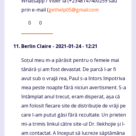
Whatsapp / Viber la (+2348147400259 sau
prin e-mail (
gethelp05@gmail.com
0
0
Berlin Claire
- 2021-01-24 - 12:21
Soțul meu m-a părăsit pentru o femeie mai
Komentaras
tânără și am fost devastat. De parcă l-ar fi
avut sub o vrajă rea, Paul s-a întors împotriva
mea peste noapte fără niciun avertisment. S-a
întâmplat anul trecut, eram disperat, așa că
am folosit fiecare site de distribuție de vrăji pe
care l-am putut găsi fără rezultate. Un prieten
mi-a trimis linkul către site-ul Dr. Ilekhojie și l-
am contactat. A început să lucreze săptămâna