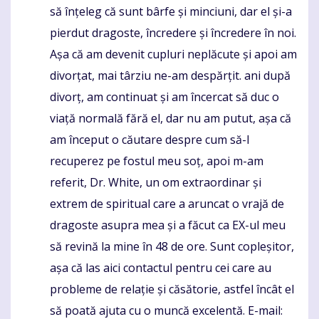
să înțeleg că sunt bârfe și minciuni, dar el și-a
pierdut dragoste, încredere și încredere în noi.
Așa că am devenit cupluri neplăcute și apoi am
divorțat, mai târziu ne-am despărțit. ani după
divorț, am continuat și am încercat să duc o
viață normală fără el, dar nu am putut, așa că
am început o căutare despre cum să-l
recuperez pe fostul meu soț, apoi m-am
referit, Dr. White, un om extraordinar și
extrem de spiritual care a aruncat o vrajă de
dragoste asupra mea și a făcut ca EX-ul meu
să revină la mine în 48 de ore. Sunt copleșitor,
așa că las aici contactul pentru cei care au
probleme de relație și căsătorie, astfel încât el
să poată ajuta cu o muncă excelentă. E-mail: