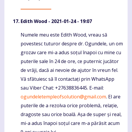
Edith Wood
- 2021-01-24 - 19:07
Numele meu este Edith Wood, vreau să
Komentaras
povestesc tuturor despre dr. Ogundele, un om
grozav care mi-a adus soțul înapoi cu mine cu
puterile sale în 24 de ore, ce puternic jucător
de vrăji, dacă ai nevoie de ajutor în vreun fel.
Vă sfătuiesc să îl contactați prin WhatsApp
sau Viber Chat: +27638836445. E-mail:
ogundeletempleofsolution@gmail.com
. El are
puterile de a rezolva orice problemă, relație,
dragoste sau orice boală. Așa de super și real,
mi-a adus înapoi soțul care m-a părăsit acum
9 ani cu vraja lui.