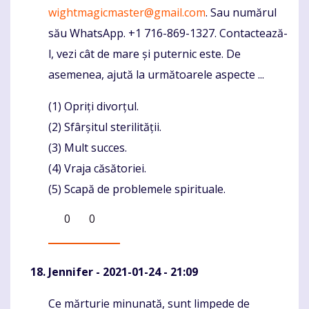
wightmagicmaster@gmail.com
. Sau numărul
său WhatsApp. +1 716-869-1327. Contactează-
l, vezi cât de mare și puternic este. De
asemenea, ajută la următoarele aspecte ...
(1) Opriți divorțul.
(2) Sfârșitul sterilității.
(3) Mult succes.
(4) Vraja căsătoriei.
(5) Scapă de problemele spirituale.
0
0
Jennifer
- 2021-01-24 - 21:09
Ce mărturie minunată, sunt limpede de
Komentaras