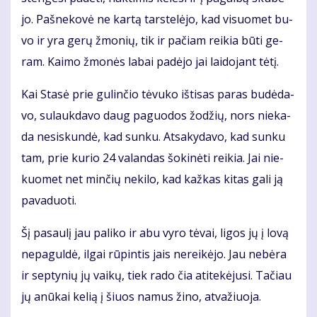
jo. Pa­šne­ko­vė ne kar­tą tars­te­lė­jo, kad vi­suo­met bu­
vo ir yra ge­rų žmo­nių, tik ir pa­čiam rei­kia bū­ti ge­
ram. Kai­mo žmo­nės la­bai pa­dė­jo jai lai­do­jant tė­tį.
Kai Sta­sė prie gu­lin­čio tė­vu­ko iš­ti­sas pa­ras bu­dė­da­
vo, su­lauk­da­vo daug pa­guo­dos žo­džių, nors nie­ka­
da ne­si­skun­dė, kad sun­ku. At­sa­ky­da­vo, kad sun­ku
tam, prie ku­rio 24 va­lan­das šo­ki­nė­ti rei­kia. Jai nie­
kuo­met net min­čių ne­ki­lo, kad kaž­kas ki­tas ga­li ją
pa­va­duo­ti.
Šį pa­sau­lį jau pa­li­ko ir abu vy­ro tė­vai, li­gos jų į lo­vą
ne­pa­gul­dė, il­gai rū­pin­tis jais ne­rei­kė­jo. Jau ne­bė­ra
ir sep­ty­nių jų vai­kų, tiek ra­do čia ati­te­kė­ju­si. Ta­čiau
jų anū­kai ke­lią į šiuos na­mus ži­no, at­va­žiuo­ja.