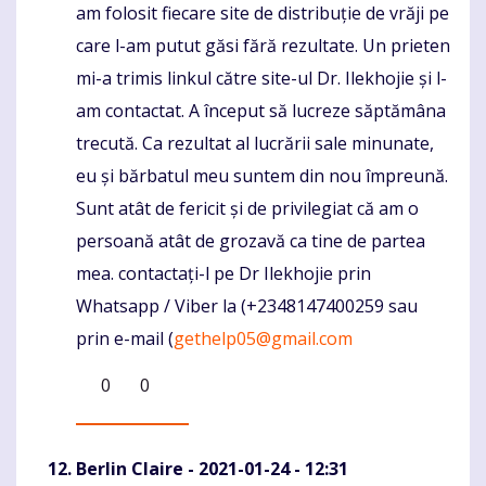
am folosit fiecare site de distribuție de vrăji pe
care l-am putut găsi fără rezultate. Un prieten
mi-a trimis linkul către site-ul Dr. Ilekhojie și l-
am contactat. A început să lucreze săptămâna
trecută. Ca rezultat al lucrării sale minunate,
eu și bărbatul meu suntem din nou împreună.
Sunt atât de fericit și de privilegiat că am o
persoană atât de grozavă ca tine de partea
mea. contactați-l pe Dr Ilekhojie prin
Whatsapp / Viber la (+2348147400259 sau
prin e-mail (
gethelp05@gmail.com
0
0
Berlin Claire
- 2021-01-24 - 12:31