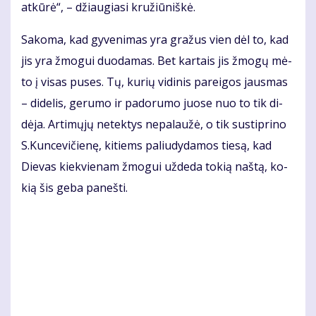
at­kū­rė“, – džiau­gia­si kru­žiū­niš­kė.
Sa­ko­ma, kad gy­ve­ni­mas yra gra­žus vien dėl to, kad
jis yra žmo­gui duo­da­mas. Bet kar­tais jis žmo­gų mė­
to į vi­sas pu­ses. Tų, ku­rių vi­di­nis pa­rei­gos jaus­mas
– di­de­lis, ge­ru­mo ir pa­do­ru­mo juo­se nuo to tik di­
dė­ja. Ar­ti­mų­jų ne­tek­tys ne­pa­lau­žė, o tik su­stip­ri­no
S.Kun­ce­vi­čie­nę, ki­tiems pa­liu­dy­da­mos tie­są, kad
Die­vas kiek­vie­nam žmo­gui už­de­da to­kią naš­tą, ko­
kią šis ge­ba pa­neš­ti.