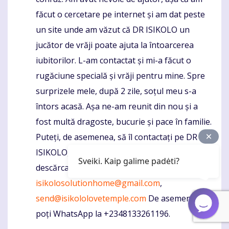
făcut o cercetare pe internet și am dat peste
un site unde am văzut că DR ISIKOLO un
jucător de vrăji poate ajuta la întoarcerea
iubitorilor. L-am contactat și mi-a făcut o
rugăciune specială și vrăji pentru mine. Spre
surprizele mele, după 2 zile, soțul meu s-a
întors acasă. Așa ne-am reunit din nou și a
fost multă dragoste, bucurie și pace în familie.
Puteți, de asemenea, să îl contactați pe DR
ISIKOLO, un puternic instrument de
Sveiki. Kaip galime padėti?
descărcare pentru soluții la contactul său:
isikolosolutionhome@gmail.com
,
send@isikololovetemple.com
De asemenea, îl
poți WhatsApp la +2348133261196.