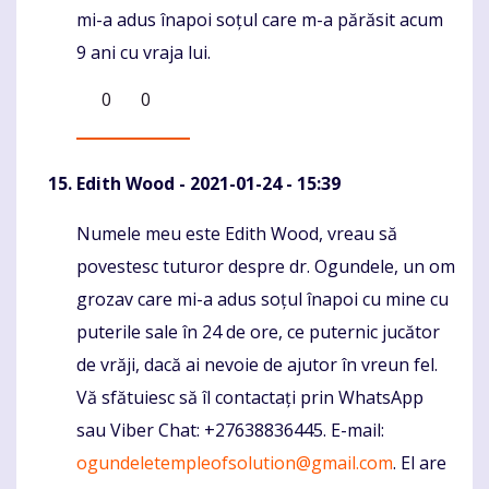
mi-a adus înapoi soțul care m-a părăsit acum
9 ani cu vraja lui.
0
0
Edith Wood
- 2021-01-24 - 15:39
Numele meu este Edith Wood, vreau să
Komentaras
povestesc tuturor despre dr. Ogundele, un om
grozav care mi-a adus soțul înapoi cu mine cu
puterile sale în 24 de ore, ce puternic jucător
de vrăji, dacă ai nevoie de ajutor în vreun fel.
Vă sfătuiesc să îl contactați prin WhatsApp
sau Viber Chat: +27638836445. E-mail:
ogundeletempleofsolution@gmail.com
. El are