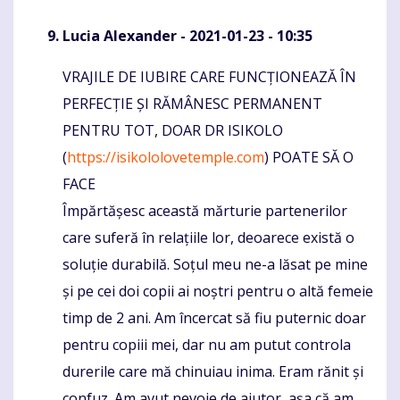
Lucia Alexander
- 2021-01-23 - 10:35
VRAJILE DE IUBIRE CARE FUNCȚIONEAZĂ ÎN
Komentaras
PERFECȚIE ȘI RĂMÂNESC PERMANENT
PENTRU TOT, DOAR DR ISIKOLO
(
https://isikololovetemple.com
) POATE SĂ O
FACE
Împărtășesc această mărturie partenerilor
care suferă în relațiile lor, deoarece există o
soluție durabilă. Soțul meu ne-a lăsat pe mine
și pe cei doi copii ai noștri pentru o altă femeie
timp de 2 ani. Am încercat să fiu puternic doar
pentru copiii mei, dar nu am putut controla
durerile care mă chinuiau inima. Eram rănit și
confuz. Am avut nevoie de ajutor, așa că am