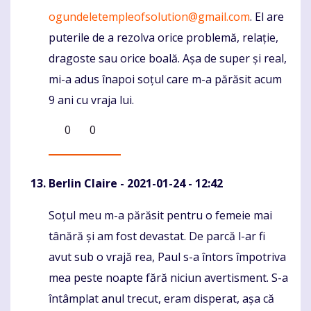
ogundeletempleofsolution@gmail.com
. El are
puterile de a rezolva orice problemă, relație,
dragoste sau orice boală. Așa de super și real,
mi-a adus înapoi soțul care m-a părăsit acum
9 ani cu vraja lui.
0
0
Berlin Claire
- 2021-01-24 - 12:42
Soțul meu m-a părăsit pentru o femeie mai
Komentaras
tânără și am fost devastat. De parcă l-ar fi
avut sub o vrajă rea, Paul s-a întors împotriva
mea peste noapte fără niciun avertisment. S-a
întâmplat anul trecut, eram disperat, așa că