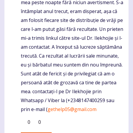
mea peste noapte fără niciun avertisment. S-a
întâmplat anul trecut, eram disperat, așa că
am folosit fiecare site de distribuție de vrăji pe
care l-am putut găsi fără rezultate. Un prieten
mi-a trimis linkul către site-ul Dr. Ilekhojie și l-
am contactat. A început să lucreze săptămâna
trecută. Ca rezultat al lucrării sale minunate,
eu și bărbatul meu suntem din nou împreună.
Sunt atât de fericit și de privilegiat că am o
persoană atât de grozavă ca tine de partea
mea. contactați-l pe Dr Ilekhojie prin
Whatsapp / Viber la (+2348147400259 sau
prin e-mail (
gethelp05@gmail.com
0
0