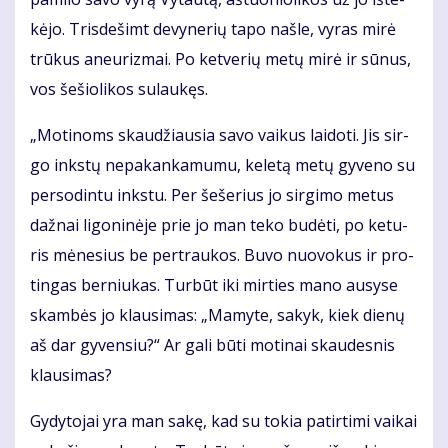
kė­jo. Tris­de­šimt de­vy­ne­rių ta­po naš­le, vy­ras mi­rė
trū­kus aneu­riz­mai. Po ket­ve­rių me­tų mi­rė ir sū­nus,
vos še­šio­li­kos su­lau­kęs.
„Mo­ti­noms skau­džiau­sia sa­vo vai­kus lai­do­ti. Jis sir­
go inks­tų ne­pa­kan­ka­mu­mu, ke­le­tą me­tų gy­ve­no su
per­so­din­tu inks­tu. Per še­še­rius jo sir­gi­mo me­tus
daž­nai li­go­ni­nė­je prie jo man te­ko bu­dė­ti, po ke­tu­
ris mė­ne­sius be per­trau­kos. Bu­vo nuo­vo­kus ir pro­
tin­gas ber­niu­kas. Tur­būt iki mir­ties ma­no au­sy­se
skam­bės jo klau­si­mas: „Ma­my­te, sa­kyk, kiek die­nų
aš dar gy­ven­siu?“ Ar ga­li bū­ti mo­ti­nai skau­des­nis
klau­si­mas?
Gy­dy­to­jai yra man sa­kę, kad su to­kia pa­tir­ti­mi vai­kai