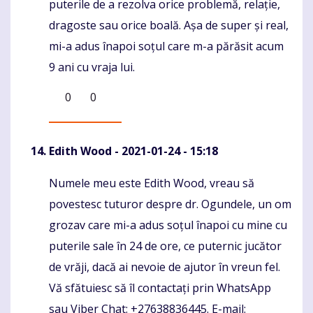
puterile de a rezolva orice problemă, relație,
dragoste sau orice boală. Așa de super și real,
mi-a adus înapoi soțul care m-a părăsit acum
9 ani cu vraja lui.
0
0
Edith Wood
- 2021-01-24 - 15:18
Numele meu este Edith Wood, vreau să
Komentaras
povestesc tuturor despre dr. Ogundele, un om
grozav care mi-a adus soțul înapoi cu mine cu
puterile sale în 24 de ore, ce puternic jucător
de vrăji, dacă ai nevoie de ajutor în vreun fel.
Vă sfătuiesc să îl contactați prin WhatsApp
sau Viber Chat: +27638836445. E-mail: