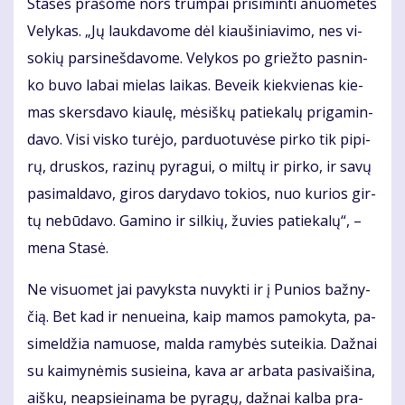
Sta­sės pra­šo­me nors trum­pai pri­si­min­ti anuo­me­tes
Ve­ly­kas. „Jų lauk­da­vo­me dėl kiau­ši­nia­vi­mo, nes vi­
so­kių par­si­neš­da­vo­me. Ve­ly­kos po griež­to pas­nin­
ko bu­vo la­bai mie­las lai­kas. Be­veik kiek­vie­nas kie­
mas skers­da­vo kiau­lę, mė­siš­kų pa­tie­ka­lų pri­ga­min­
da­vo. Vi­si vis­ko tu­rė­jo, par­duo­tu­vė­se pir­ko tik pi­pi­
rų, drus­kos, ra­zi­nų py­ra­gui, o mil­tų ir pir­ko, ir sa­vų
pa­si­mal­da­vo, gi­ros da­ry­da­vo to­kios, nuo ku­rios gir­
tų ne­bū­da­vo. Ga­mi­no ir sil­kių, žu­vies pa­tie­ka­lų“, –
me­na Sta­sė.
Ne vi­suo­met jai pa­vyks­ta nu­vyk­ti ir į Pu­nios baž­ny­
čią. Bet kad ir ne­nu­ei­na, kaip ma­mos pa­mo­ky­ta, pa­
si­mel­džia na­muo­se, mal­da ra­my­bės su­tei­kia. Daž­nai
su kai­my­nė­mis su­si­ei­na, ka­va ar ar­ba­ta pa­si­vai­ši­na,
aiš­ku, neap­si­ei­na­ma be py­ra­gų, daž­nai kal­ba pra­