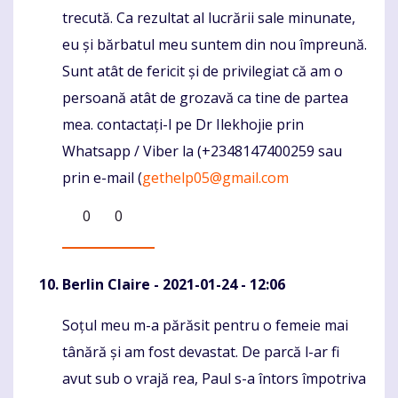
trecută. Ca rezultat al lucrării sale minunate,
eu și bărbatul meu suntem din nou împreună.
Sunt atât de fericit și de privilegiat că am o
persoană atât de grozavă ca tine de partea
mea. contactați-l pe Dr Ilekhojie prin
Whatsapp / Viber la (+2348147400259 sau
prin e-mail (
gethelp05@gmail.com
0
0
Berlin Claire
- 2021-01-24 - 12:06
Soțul meu m-a părăsit pentru o femeie mai
Komentaras
tânără și am fost devastat. De parcă l-ar fi
avut sub o vrajă rea, Paul s-a întors împotriva