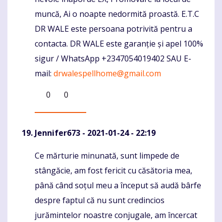
muncă, Ai o noapte nedormită proastă. E.T.C
DR WALE este persoana potrivită pentru a
contacta. DR WALE este garanție și apel 100%
sigur / WhatsApp +2347054019402 SAU E-
mail:
drwalespellhome@gmail.com
0
0
Jennifer673
- 2021-01-24 - 22:19
Ce mărturie minunată, sunt limpede de
Komentaras
stângăcie, am fost fericit cu căsătoria mea,
până când soțul meu a început să audă bârfe
despre faptul că nu sunt credincios
jurămintelor noastre conjugale, am încercat