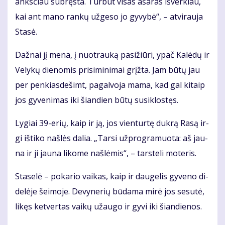
anks­čiau su­bręs­ta. Tur­būt vi­sas aša­ras iš­ver­kiau,
kai ant ma­no ran­kų už­ge­so jo gy­vy­bė“, – at­vi­rau­ja
Sta­sė.
Daž­nai jį me­na, į nuo­trau­ką pa­si­žiū­ri, ypač Ka­lė­dų ir
Ve­ly­kų die­no­mis pri­si­mi­ni­mai grįž­ta. Jam bū­tų jau
per pen­kias­de­šimt, pa­gal­vo­ja ma­ma, kad gal ki­taip
jos gy­ve­ni­mas iki šian­dien bū­tų su­si­klos­tęs.
Ly­giai 39-erių, kaip ir ją, jos vien­tur­tę duk­rą Ra­są ir­
gi iš­ti­ko naš­lės da­lia. „Tar­si už­prog­ra­muo­ta: aš jau­
na ir ji jau­na li­ko­me naš­lė­mis“, – tars­te­li mo­te­ris.
Sta­se­lė – po­ka­rio vai­kas, kaip ir dau­ge­lis gy­ve­no di­
de­lė­je šei­mo­je. De­vy­ne­rių bū­da­ma mi­rė jos se­su­tė,
li­kęs ket­ver­tas vai­kų už­au­go ir gy­vi iki šian­die­nos.