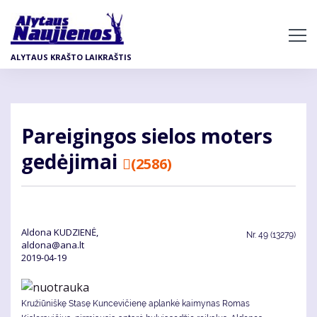
Pereiti
į
pagrindinį
ALYTAUS KRAŠTO LAIKRAŠTIS
turinį
Pa­rei­gin­gos sie­los mo­ters
ge­dė­ji­mai
(2586)
Aldona KUDZIENĖ,
Nr.
49 (13279)
aldona@ana.lt
2019-04-19
Kružiūniškę Stasę Kuncevičienę aplankė kaimynas Romas