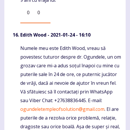
0
0
Edith Wood
- 2021-01-24 - 16:10
Numele meu este Edith Wood, vreau să
Komentaras
povestesc tuturor despre dr. Ogundele, un om
grozav care mi-a adus soțul înapoi cu mine cu
puterile sale în 24 de ore, ce puternic jucător
de vrăji, dacă ai nevoie de ajutor în vreun fel.
Vă sfătuiesc să îl contactați prin WhatsApp
sau Viber Chat: +27638836445. E-mail:
ogundeletempleofsolution@gmail.com
. El are
puterile de a rezolva orice problemă, relație,
dragoste sau orice boală. Așa de super și real,