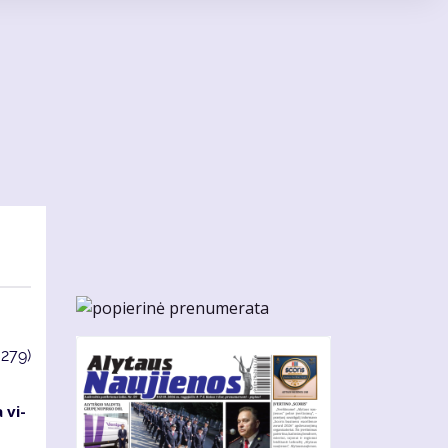
3279)
 vi­
s