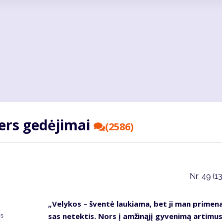
ters ge­dė­ji­mai
(2586)
Nr.
49 (1
„Ve­ly­kos – šven­tė lau­kia­ma, bet ji man pri­me­na
sas ne­tek­tis. Nors į am­ži­ną­jį gy­ve­ni­mą ar­ti­mu
as