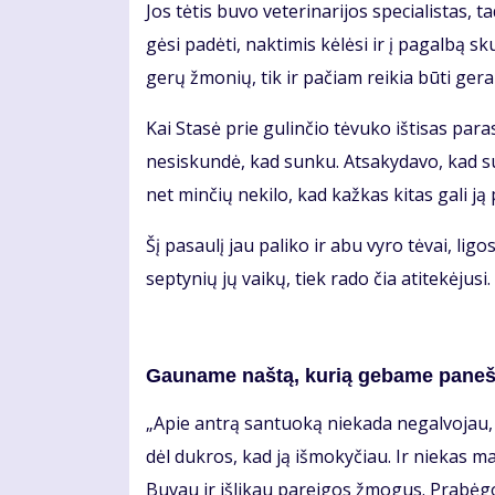
Jos tė­tis bu­vo ve­te­ri­na­ri­jos spe­cia­lis­ta
gė­si pa­dė­ti, nak­ti­mis kė­lė­si ir į pa­gal­bą 
ge­rų žmo­nių, tik ir pa­čiam rei­kia bū­ti ge­ram
Kai Sta­sė prie gu­lin­čio tė­vu­ko iš­ti­sas pa
ne­si­skun­dė, kad sun­ku. At­sa­ky­da­vo, kad su
net min­čių ne­ki­lo, kad kaž­kas ki­tas ga­li ją p
Šį pa­sau­lį jau pa­li­ko ir abu vy­ro tė­vai, li­gos
sep­ty­nių jų vai­kų, tiek ra­do čia ati­te­kė­ju­s
Gau­na­me naš­tą, ku­rią ge­ba­me pa­neš­
„Apie an­trą san­tuo­ką nie­ka­da ne­gal­vo­jau, 
dėl duk­ros, kad ją iš­mo­ky­čiau. Ir nie­kas man
Bu­vau ir iš­li­kau pa­rei­gos žmo­gus. Pra­bė