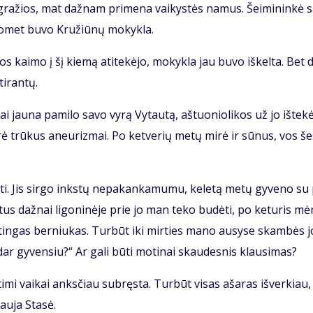
 gra­žios, mat daž­nam pri­me­na vai­kys­tės na­mus. Šei­mi­nin­kė s
o­met bu­vo Kru­žiū­nų mo­kyk­la.
os kai­mo į šį kie­mą ati­te­kė­jo, mo­kyk­la jau bu­vo iš­kel­ta. Bet d
i­ran­tų.
 jau­na pa­mi­lo sa­vo vy­rą Vy­tau­tą, aš­tuo­nio­li­kos už jo iš­te­kė
­rė trū­kus aneu­riz­mai. Po ket­ve­rių me­tų mi­rė ir sū­nus, vos še
ti. Jis sir­go inks­tų ne­pa­kan­ka­mu­mu, ke­le­tą me­tų gy­ve­no su
­tus daž­nai li­go­ni­nė­je prie jo man te­ko bu­dė­ti, po ke­tu­ris mė
tin­gas ber­niu­kas. Tur­būt iki mir­ties ma­no au­sy­se skam­bės j
ar gy­ven­siu?“ Ar ga­li bū­ti mo­ti­nai skau­des­nis klau­si­mas?
ti­mi vai­kai anks­čiau su­bręs­ta. Tur­būt vi­sas aša­ras iš­ver­kiau,
au­ja Sta­sė.