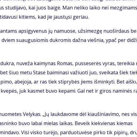
us stu­di­ja­vo, kai juos bai­gė. Man ne­li­ko lai­ko nei mez­gi­mams
i­da­vu­si ki­tiems, kad jie jaus­tų­si ge­riau.
i­ran­tams ap­si­gy­ve­nus jų na­muo­se, už­si­mez­gę nuo­šir­daus b
su dviem su­au­gu­sio­mis duk­ro­mis daž­na vieš­nia, ypač per di­dži
i duk­ra, nu­ve­ža kai­my­nas Ro­mas, pus­se­se­rės vy­ras, te­rei­ki
s, bet šiuo me­tu Sta­sė bai­mi­na­si va­žiuo­ti juo, svei­ka­ta šiek tie
pi­mo, abe­jo­ja, ar ras tiek stip­ry­bės jiems iš­min­ky­ti. Bet aiš­k
 kve­pės, juk kas­met bu­vo ke­pa­mi. Gal net ir gi­ros na­mi­nės ra
uo­me­tes Ve­ly­kas. „Jų lauk­da­vo­me dėl kiau­ši­nia­vi­mo, nes vi­
as­nin­ko bu­vo la­bai mie­las lai­kas. Be­veik kiek­vie­nas kie­mas
min­da­vo. Vi­si vis­ko tu­rė­jo, par­duo­tu­vė­se pir­ko tik pi­pi­rų, dr