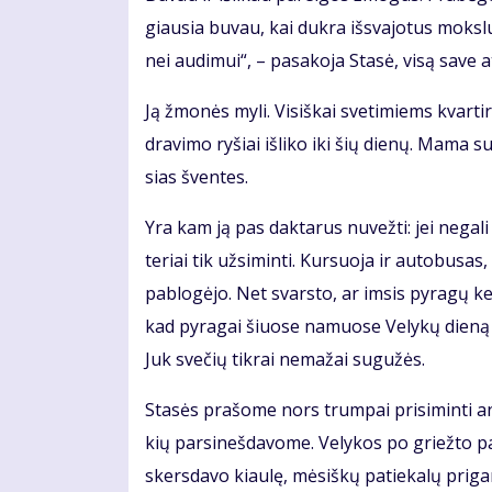
giau­sia bu­vau, kai duk­ra iš­sva­jo­tus moks­l
nei au­di­mui“, – pa­sa­ko­ja Sta­sė, vi­są sa­ve at
Ją žmo­nės my­li. Vi­siš­kai sve­ti­miems kvar­t
dra­vi­mo ry­šiai iš­li­ko iki šių die­nų. Ma­ma 
sias šven­tes.
Yra kam ją pas dak­ta­rus nu­vež­ti: jei ne­ga­l
te­riai tik už­si­min­ti. Kur­suo­ja ir au­to­bu­sa
pa­blo­gė­jo. Net svars­to, ar im­sis py­ra­gų ke­
kad py­ra­gai šiuo­se na­muo­se Ve­ly­kų die­ną
Juk sve­čių tik­rai ne­ma­žai su­gu­žės.
Sta­sės pra­šo­me nors trum­pai pri­si­min­ti an
kių par­si­neš­da­vo­me. Ve­ly­kos po griež­to p
skers­da­vo kiau­lę, mė­siš­kų pa­tie­ka­lų pri­ga­