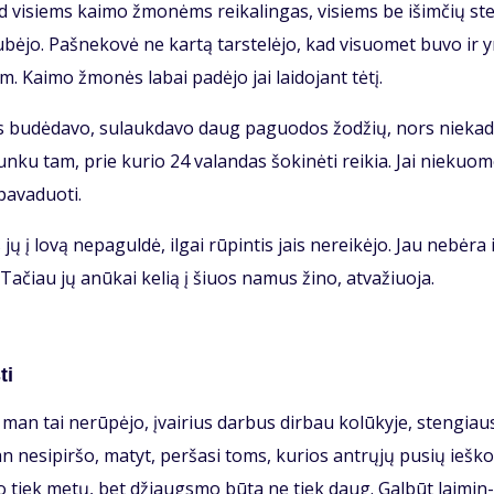
s, tad vi­siems kai­mo žmo­nėms rei­ka­lin­gas, vi­siems be iš­im­čių st
sku­bė­jo. Pa­šne­ko­vė ne kar­tą tars­te­lė­jo, kad vi­suo­met bu­vo ir 
. Kai­mo žmo­nės la­bai pa­dė­jo jai lai­do­jant tė­tį.
­ras bu­dė­da­vo, su­lauk­da­vo daug pa­guo­dos žo­džių, nors nie­ka­
n­ku tam, prie ku­rio 24 va­lan­das šo­ki­nė­ti rei­kia. Jai nie­kuo­
a­va­duo­ti.
 jų į lo­vą ne­pa­gul­dė, il­gai rū­pin­tis jais ne­rei­kė­jo. Jau ne­bė­ra 
i. Ta­čiau jų anū­kai ke­lią į šiuos na­mus ži­no, at­va­žiuo­ja.
ti
man tai ne­rū­pė­jo, įvai­rius dar­bus dir­bau ko­lū­ky­je, sten­giau­
 ne­si­pir­šo, ma­tyt, per­ša­si toms, ku­rios ant­rų­jų pu­sių ieš­ko
­go tiek me­tų, bet džiaugs­mo bū­ta ne tiek daug. Gal­būt lai­min­