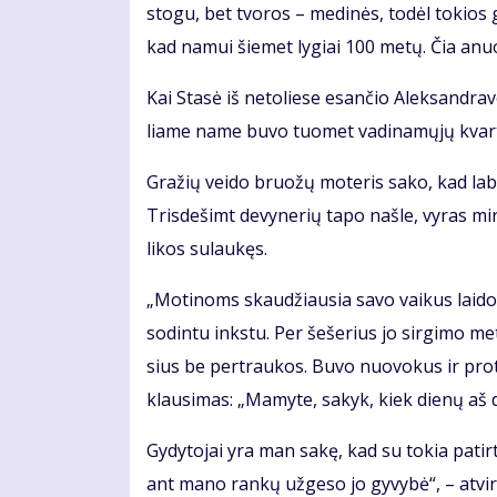
sto­gu, bet tvo­ros – me­di­nės, to­dėl to­kios
kad na­mui šie­met ly­giai 100 me­tų. Čia anu
Kai Sta­sė iš ne­to­lie­se esan­čio Alek­san­dra­v
lia­me na­me bu­vo tuo­met va­di­na­mų­jų kvar­t
Gra­žių vei­do bruo­žų mo­te­ris sa­ko, kad la­bai
Tris­de­šimt de­vy­ne­rių ta­po naš­le, vy­ras mi
li­kos su­lau­kęs.
„Mo­ti­noms skau­džiau­sia sa­vo vai­kus lai­do­
so­din­tu inks­tu. Per še­še­rius jo sir­gi­mo me
sius be per­trau­kos. Bu­vo nuo­vo­kus ir pro­
klau­si­mas: „Ma­my­te, sa­kyk, kiek die­nų aš d
Gy­dy­to­jai yra man sa­kę, kad su to­kia pa­tir­
ant ma­no ran­kų už­ge­so jo gy­vy­bė“, – at­vi­r