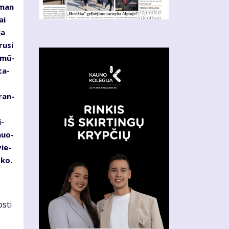
s man
ai
ja
ru­si
d mū­
ta­
­ran­
i­
­muo­
vie­
­ko.
s­ti