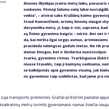
donos
žmo­nes iš­ly­dė­jau įvai­riu me­tų lai­ku, pa­va­sa­ri
sun­kes­nis. Pir­mo­ji ža­lu­ma sie­lą la­bai nos­tal­giš­k
vei­kia“, – at­vi­rai sa­ko Kru­žiū­nų kai­mo gy­ven­to­
Sta­sė Kun­ce­vi­čie­nė, ar­ti­mų žmo­nių slau­gai sky­
de­vy­nio­li­ka me­tų. Ji, kaip ir vi­si, su­pran­ta, ka
sų fi­zi­nio gy­ve­ni­mo baig­tis – mir­tis. Bet net ir 
da, kai mirš­ta il­gai sir­gęs as­muo, ar­ti­mie­siems
pra­si­de­da ne­leng­vas ge­du­lo me­tas. Ne tik pra
da­mas žmo­gus, bet ir iš­si­de­ri­na nu­si­sto­vė­ju­si
tvar­ka, gy­ve­ni­mo rit­mas. Tvar­kin­guo­se iš­skir­t
niuo­se Sta­se­lės, taip ji kai­my­nų va­di­na­ma, na
se kal­bė­jo­mės apie gy­ve­ni­mo vi­su­mą. Juk kiek­
no gy­ve­ni­mas taip su­dė­lio­tas, kad ja­me yra vis
 zu­ja trans­por­to prie­mo­nės. Gra­žiai pri­žiū­ri­mi pa­sta­tai ap­juo
vad­ra­ti­nių met­rų tu­rin­tis gy­ve­na­ma­sis na­mas švie­čia nau­ju