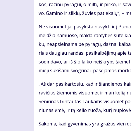
kos, ra­zi­nų py­ra­gui, o mil­tų ir pir­ko, ir sa
vo. Ga­mi­no ir sil­kių, žu­vies pa­tie­ka­lų“, – m
Ne vi­suo­met jai pa­vyks­ta nu­vyk­ti ir į Pu­n
mel­džia na­muo­se, mal­da ra­my­bės su­tei­kia. D
ku, neap­si­ei­na­ma be py­ra­gų, daž­nai kal­b
riais dau­giau ran­da­si pa­si­kal­bė­ji­mų apie ta
so­din­da­vo, ar iš šio lai­ko ne­iš­kryps šie­m
mie­ji su­ki­ša­mi svo­gū­nai, pa­sė­ja­mos mor­ko
„Aš dar pa­si­kar­to­siu, kad ir šian­die­nos 
ra­vi­čius žie­mo­mis vi­suo­met ir man ke­lią nu
Se­niū­nas Gin­tau­tas Lau­kai­tis vi­suo­met pa
niū­nas ėmė, ir tą ke­lio ruo­žą, ku­rį nu­plo­vė,
Sa­ko­ma, kad gy­ve­ni­mas yra gra­žus vien dė