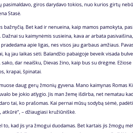
­vų pa­si­mal­da­vo, gi­ros da­ry­da­vo to­kios, nuo ku­rios gir­tų ne­b
e­na Sta­sė.
ios baž­ny­čią. Bet kad ir ne­nu­ei­na, kaip ma­mos pa­mo­ky­ta, pa­s
až­nai su kai­my­nė­mis su­si­ei­na, ka­va ar ar­ba­ta pa­si­vai­ši­na,
a pra­de­da­ma apie li­gas, nes vi­sos jau gar­baus am­žiaus. Pa­va­
i, ką jau lai­kas sė­ti. Ba­lan­džio pa­bai­go­je be­veik vi­sa­da bul­v
et, sa­ko, dar ne­aiš­ku, Die­vas ži­no, kaip bus su drėg­me. Ežio­se
s, kra­pai, špi­na­tai.
kai­muo­se daug ge­rų žmo­nių gy­ve­na. Ma­no kai­my­nas Ro­mas Kis
­va­lo be jo­kio at­ly­gio. Jis man že­mę iš­dir­ba, net ne­ma­tau ka­
­da­ro tai, ko pra­šo­mas. Kai per­nai mū­sų so­dy­bą sė­mė, pa­dė­t
 at­kū­rė“, – džiau­gia­si kru­žiū­niš­kė.
l to, kad jis yra žmo­gui duo­da­mas. Bet kar­tais jis žmo­gų mė­