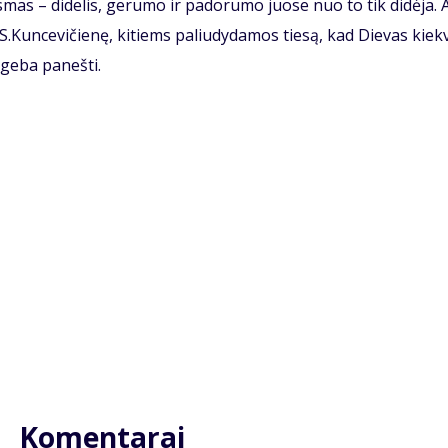
s­mas – di­de­lis, ge­ru­mo ir pa­do­ru­mo juo­se nuo to tik di­dė­ja. A
 S.Kun­ce­vi­čie­nę, ki­tiems pa­liu­dy­da­mos tie­są, kad Die­vas kiek­
ge­ba pa­neš­ti.
Komentarai