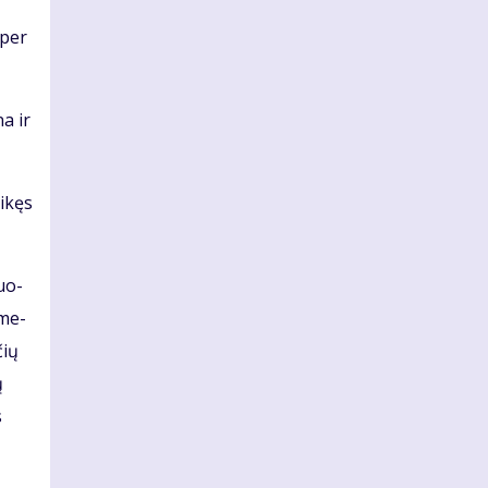
 per
na ir
i­kęs
duo­
 me­
čių
ų
s