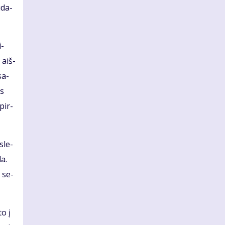
ū­da­
i­
 aiš­
sa­
es
 pir­
­le­
da.
i se­
to į