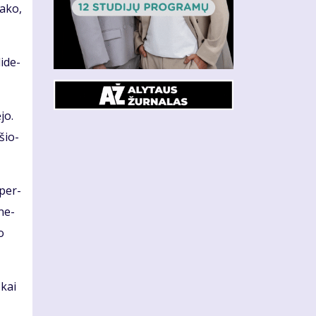
a­ko,
i­de­
­jo.
­šio­
 per­
­ne­
o
 kai