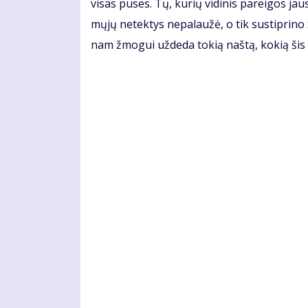
vi­sas pu­ses. Tų, ku­rių vi­di­nis pa­rei­gos jau
mų­jų ne­tek­tys ne­pa­lau­žė, o tik su­stip­ri­no
nam žmo­gui už­de­da to­kią naš­tą, ko­kią šis 