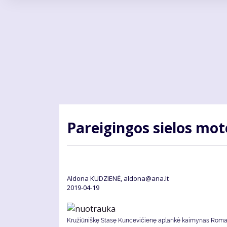
Pereiti
į
pagrindinį
turinį
Pa­rei­gin­gos sie­los mo­
Aldona KUDZIENĖ, aldona@ana.lt
2019-04-19
Kružiūniškę Stasę Kuncevičienę aplankė kaimynas Rom