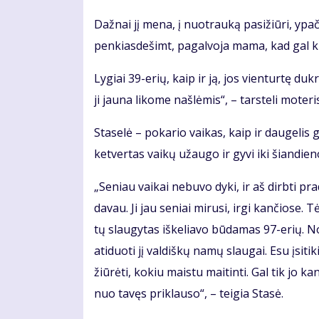
Daž­nai jį me­na, į nuo­trau­ką pa­si­žiū­ri, ypač
pen­kias­de­šimt, pa­gal­vo­ja ma­ma, kad gal ki­
Ly­giai 39-erių, kaip ir ją, jos vien­tur­tę duk­rą
ji jau­na li­ko­me naš­lė­mis“, – tars­te­li mo­te­ri
Sta­se­lė – po­ka­rio vai­kas, kaip ir dau­ge­lis g
ket­ver­tas vai­kų už­au­go ir gy­vi iki šian­die­n
„Se­niau vai­kai ne­bu­vo dy­ki, ir aš dirb­ti pr
da­vau. Ji jau se­niai mi­ru­si, ir­gi kan­čio­se.
tų slau­gy­tas iš­ke­lia­vo bū­da­mas 97-erių. N
ati­duo­ti jį val­diš­kų na­mų slau­gai. Esu įsi­ti
žiū­rė­ti, ko­kiu mais­tu mai­tin­ti. Gal tik jo ka
nuo ta­vęs pri­klau­so“, – tei­gia Sta­sė.