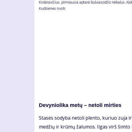
Kisleravičius, pirmiausia aptarė bulviasodžio reikalus. Al
Kudzienes nuotr.
De­vy­nio­li­ka me­tų – ne­to­li mir­ties
Sta­sės so­dy­ba ne­to­li plen­to, ku­riuo zu­ja ir
me­džių ir krū­mų ža­lu­mos. Il­gas virš šim­to k