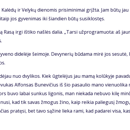
 Ka­lė­dų ir Ve­ly­kų die­no­mis pri­si­mi­ni­mai grįž­ta. Jam bū­tų jau
taip jos gy­ve­ni­mas iki šian­dien bū­tų su­si­klos­tęs.
 Ra­są ir­gi iš­ti­ko naš­lės da­lia. „Tar­si už­prog­ra­muo­ta: aš jau­
s.
y­ve­no di­de­lė­je šei­mo­je. De­vy­ne­rių bū­da­ma mi­rė jos se­su­tė, l
os.
a­dė­jau nuo dvy­li­kos. Kiek ūg­te­lė­jus jau ma­mą ko­lū­ky­je pa­va­
 Tė­vu­kas Al­fon­sas Bu­ne­vi­čius iš šio pa­sau­lio ma­no vie­nuo­li­ka
ors bu­vo la­bai sun­kus li­go­nis, man nie­ka­da ne­bu­vo ki­lę min­
­ki­nu­si, kad tik sa­vas žmo­gus ži­no, kaip rei­kia pa­lie­gu­sį žmo­g
n­čias pra­tę­si, bet ta­vo są­ži­nė lie­ka ra­mi, kad pa­da­rei vi­sa, ka