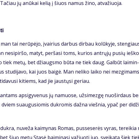
i. Ta­čiau jų anū­kai ke­lią į šiuos na­mus ži­no, at­va­žiuo­ja.
ti
man tai ne­rū­pė­jo, įvai­rius dar­bus dir­bau ko­lū­ky­je, sten­giau­
 ne­si­pir­šo, ma­tyt, per­ša­si toms, ku­rios ant­rų­jų pu­sių ieš­ko
­go tiek me­tų, bet džiaugs­mo bū­ta ne tiek daug. Gal­būt lai­min­
us stu­di­ja­vo, kai juos bai­gė. Man ne­li­ko lai­ko nei mez­gi­mams
i­da­vu­si ki­tiems, kad jie jaus­tų­si ge­riau.
i­ran­tams ap­si­gy­ve­nus jų na­muo­se, už­si­mez­gę nuo­šir­daus b
su dviem su­au­gu­sio­mis duk­ro­mis daž­na vieš­nia, ypač per di­dži
i duk­ra, nu­ve­ža kai­my­nas Ro­mas, pus­se­se­rės vy­ras, te­rei­ki
s, bet šiuo me­tu Sta­sė bai­mi­na­si va­žiuo­ti juo, svei­ka­ta šiek tie