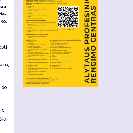
­muo­
vie­
­ko.
s­ti
a­ko,
i­de­
­jo.
­šio­