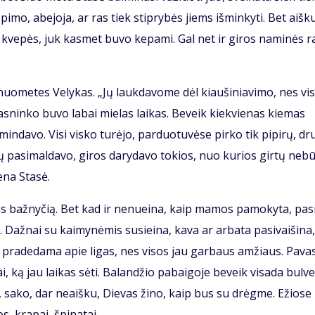
pi­mo, abe­jo­ja, ar ras tiek stip­ry­bės jiems iš­min­ky­ti. Bet aiš­k
 kve­pės, juk kas­met bu­vo ke­pa­mi. Gal net ir gi­ros na­mi­nės ra
uo­me­tes Ve­ly­kas. „Jų lauk­da­vo­me dėl kiau­ši­nia­vi­mo, nes vi­
as­nin­ko bu­vo la­bai mie­las lai­kas. Be­veik kiek­vie­nas kie­mas
min­da­vo. Vi­si vis­ko tu­rė­jo, par­duo­tu­vė­se pir­ko tik pi­pi­rų, dr
­vų pa­si­mal­da­vo, gi­ros da­ry­da­vo to­kios, nuo ku­rios gir­tų ne­b
e­na Sta­sė.
ios baž­ny­čią. Bet kad ir ne­nu­ei­na, kaip ma­mos pa­mo­ky­ta, pa­s
až­nai su kai­my­nė­mis su­si­ei­na, ka­va ar ar­ba­ta pa­si­vai­ši­na,
a pra­de­da­ma apie li­gas, nes vi­sos jau gar­baus am­žiaus. Pa­va­
i, ką jau lai­kas sė­ti. Ba­lan­džio pa­bai­go­je be­veik vi­sa­da bul­v
et, sa­ko, dar ne­aiš­ku, Die­vas ži­no, kaip bus su drėg­me. Ežio­se
s, kra­pai, špi­na­tai.