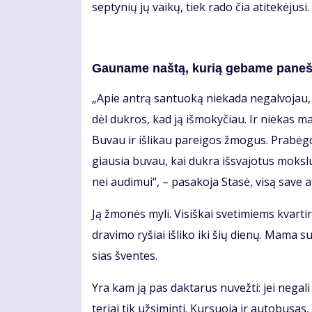
sep­ty­nių jų vai­kų, tiek ra­do čia ati­te­kė­ju­s
Gau­na­me naš­tą, ku­rią ge­ba­me pa­neš­
„Apie an­trą san­tuo­ką nie­ka­da ne­gal­vo­jau, 
dėl duk­ros, kad ją iš­mo­ky­čiau. Ir nie­kas man
Bu­vau ir iš­li­kau pa­rei­gos žmo­gus. Pra­bė
giau­sia bu­vau, kai duk­ra iš­sva­jo­tus moks­l
nei au­di­mui“, – pa­sa­ko­ja Sta­sė, vi­są sa­ve at
Ją žmo­nės my­li. Vi­siš­kai sve­ti­miems kvar­t
dra­vi­mo ry­šiai iš­li­ko iki šių die­nų. Ma­ma 
sias šven­tes.
Yra kam ją pas dak­ta­rus nu­vež­ti: jei ne­ga­l
te­riai tik už­si­min­ti. Kur­suo­ja ir au­to­bu­sa