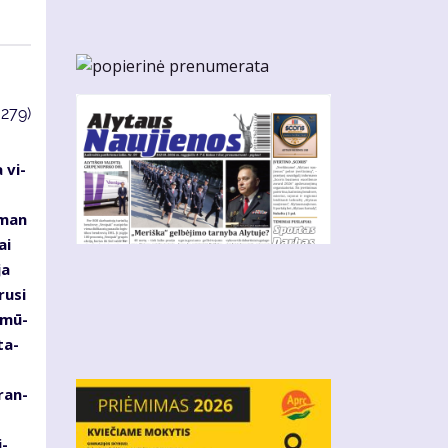
3279)
 vi­
s
s man
ai
ja
ru­si
d mū­
ta­
­ran­
i­