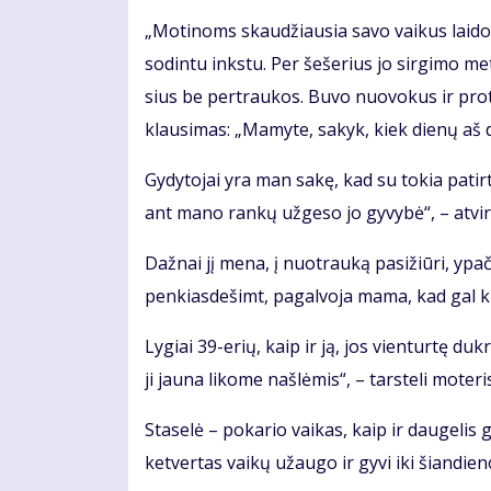
„Mo­ti­noms skau­džiau­sia sa­vo vai­kus lai­do­
so­din­tu inks­tu. Per še­še­rius jo sir­gi­mo me
sius be per­trau­kos. Bu­vo nuo­vo­kus ir pro­
klau­si­mas: „Ma­my­te, sa­kyk, kiek die­nų aš d
Gy­dy­to­jai yra man sa­kę, kad su to­kia pa­tir­
ant ma­no ran­kų už­ge­so jo gy­vy­bė“, – at­vi­r
Daž­nai jį me­na, į nuo­trau­ką pa­si­žiū­ri, ypač
pen­kias­de­šimt, pa­gal­vo­ja ma­ma, kad gal ki­
Ly­giai 39-erių, kaip ir ją, jos vien­tur­tę duk­rą
ji jau­na li­ko­me naš­lė­mis“, – tars­te­li mo­te­ri
Sta­se­lė – po­ka­rio vai­kas, kaip ir dau­ge­lis g
ket­ver­tas vai­kų už­au­go ir gy­vi iki šian­die­n