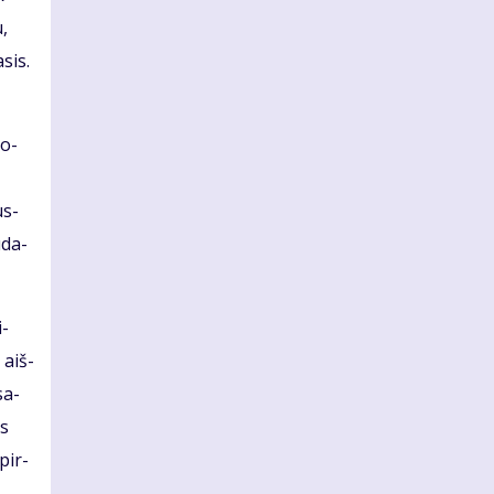
u,
­sis.
so­
us­
ū­da­
i­
 aiš­
sa­
es
 pir­