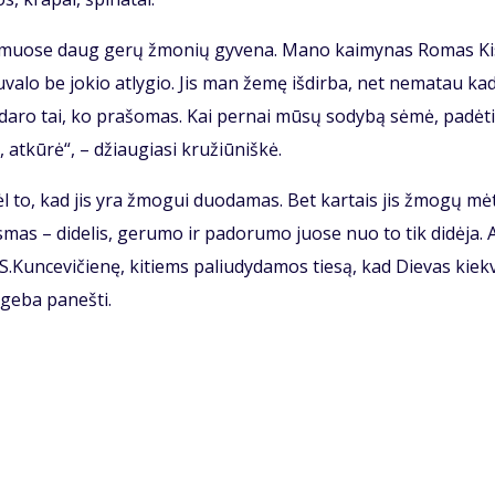
kai­muo­se daug ge­rų žmo­nių gy­ve­na. Ma­no kai­my­nas Ro­mas Kis
­va­lo be jo­kio at­ly­gio. Jis man že­mę iš­dir­ba, net ne­ma­tau ka­
­da­ro tai, ko pra­šo­mas. Kai per­nai mū­sų so­dy­bą sė­mė, pa­dė­t
 at­kū­rė“, – džiau­gia­si kru­žiū­niš­kė.
l to, kad jis yra žmo­gui duo­da­mas. Bet kar­tais jis žmo­gų mė­
s­mas – di­de­lis, ge­ru­mo ir pa­do­ru­mo juo­se nuo to tik di­dė­ja. A
 S.Kun­ce­vi­čie­nę, ki­tiems pa­liu­dy­da­mos tie­są, kad Die­vas kiek­
ge­ba pa­neš­ti.