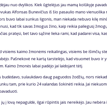
a­dė­jau nuo dvy­li­kos. Kiek ūg­te­lė­jus jau ma­mą ko­lū­ky­je pa­va­
 Tė­vu­kas Al­fon­sas Bu­ne­vi­čius iš šio pa­sau­lio ma­no vie­nuo­li­ka
ors bu­vo la­bai sun­kus li­go­nis, man nie­ka­da ne­bu­vo ki­lę min­
­ki­nu­si, kad tik sa­vas žmo­gus ži­no, kaip rei­kia pa­lie­gu­sį žmo­g
n­čias pra­tę­si, bet ta­vo są­ži­nė lie­ka ra­mi, kad pa­da­rei vi­sa, ka
s, tad vi­siems kai­mo žmo­nėms rei­ka­lin­gas, vi­siems be iš­im­čių st
sku­bė­jo. Pa­šne­ko­vė ne kar­tą tars­te­lė­jo, kad vi­suo­met bu­vo ir 
. Kai­mo žmo­nės la­bai pa­dė­jo jai lai­do­jant tė­tį.
­ras bu­dė­da­vo, su­lauk­da­vo daug pa­guo­dos žo­džių, nors nie­ka­
n­ku tam, prie ku­rio 24 va­lan­das šo­ki­nė­ti rei­kia. Jai nie­kuo­
a­va­duo­ti.
 jų į lo­vą ne­pa­gul­dė, il­gai rū­pin­tis jais ne­rei­kė­jo. Jau ne­bė­ra 