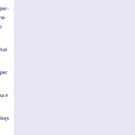
 per­
­ne­
o
 kai
 per
na ir
i­kęs