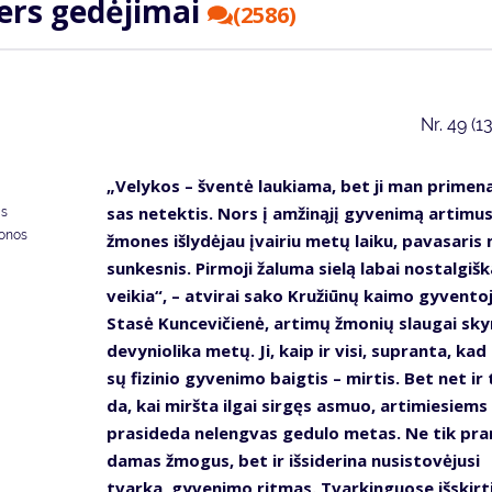
ters ge­dė­ji­mai
(2586)
Nr.
49 (1
„Ve­ly­kos – šven­tė lau­kia­ma, bet ji man pri­me­na
sas ne­tek­tis. Nors į am­ži­ną­jį gy­ve­ni­mą ar­ti­mu
as
donos
žmo­nes iš­ly­dė­jau įvai­riu me­tų lai­ku, pa­va­sa­ri
sun­kes­nis. Pir­mo­ji ža­lu­ma sie­lą la­bai nos­tal­giš­k
vei­kia“, – at­vi­rai sa­ko Kru­žiū­nų kai­mo gy­ven­to­
Sta­sė Kun­ce­vi­čie­nė, ar­ti­mų žmo­nių slau­gai sky­
de­vy­nio­li­ka me­tų. Ji, kaip ir vi­si, su­pran­ta, ka
sų fi­zi­nio gy­ve­ni­mo baig­tis – mir­tis. Bet net ir 
da, kai mirš­ta il­gai sir­gęs as­muo, ar­ti­mie­siems
pra­si­de­da ne­leng­vas ge­du­lo me­tas. Ne tik pra
da­mas žmo­gus, bet ir iš­si­de­ri­na nu­si­sto­vė­ju­si
tvar­ka, gy­ve­ni­mo rit­mas. Tvar­kin­guo­se iš­skir­t