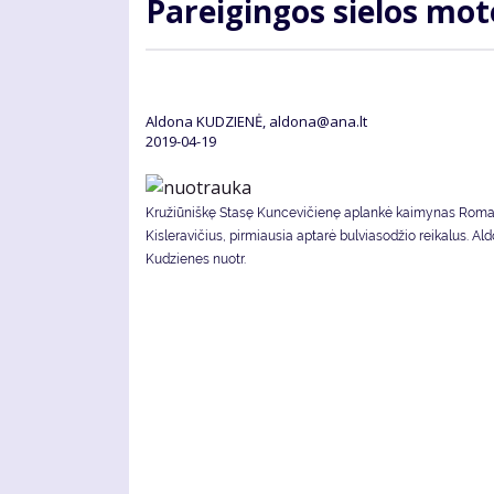
Pa­rei­gin­gos sie­los mo­
Aldona KUDZIENĖ, aldona@ana.lt
2019-04-19
Kružiūniškę Stasę Kuncevičienę aplankė kaimynas Rom
Kisleravičius, pirmiausia aptarė bulviasodžio reikalus. Al
Kudzienes nuotr.