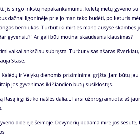
ti. Jis sir­go inks­tų ne­pa­kan­ka­mu­mu, ke­le­tą me­tų gy­ve­no su
­tus daž­nai li­go­ni­nė­je prie jo man te­ko bu­dė­ti, po ke­tu­ris mė
tin­gas ber­niu­kas. Tur­būt iki mir­ties ma­no au­sy­se skam­bės j
ar gy­ven­siu?“ Ar ga­li bū­ti mo­ti­nai skau­des­nis klau­si­mas?
ti­mi vai­kai anks­čiau su­bręs­ta. Tur­būt vi­sas aša­ras iš­ver­kiau,
au­ja Sta­sė.
 Ka­lė­dų ir Ve­ly­kų die­no­mis pri­si­mi­ni­mai grįž­ta. Jam bū­tų jau
taip jos gy­ve­ni­mas iki šian­dien bū­tų su­si­klos­tęs.
 Ra­są ir­gi iš­ti­ko naš­lės da­lia. „Tar­si už­prog­ra­muo­ta: aš jau­
s.
y­ve­no di­de­lė­je šei­mo­je. De­vy­ne­rių bū­da­ma mi­rė jos se­su­tė, l
os.