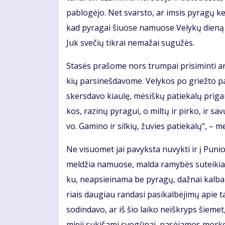
pa­blo­gė­jo. Net svars­to, ar im­sis py­ra­gų ke­
kad py­ra­gai šiuo­se na­muo­se Ve­ly­kų die­ną
Juk sve­čių tik­rai ne­ma­žai su­gu­žės.
Sta­sės pra­šo­me nors trum­pai pri­si­min­ti an
kių par­si­neš­da­vo­me. Ve­ly­kos po griež­to p
skers­da­vo kiau­lę, mė­siš­kų pa­tie­ka­lų pri­ga­
kos, ra­zi­nų py­ra­gui, o mil­tų ir pir­ko, ir sa
vo. Ga­mi­no ir sil­kių, žu­vies pa­tie­ka­lų“, – m
Ne vi­suo­met jai pa­vyks­ta nu­vyk­ti ir į Pu­n
mel­džia na­muo­se, mal­da ra­my­bės su­tei­kia. D
ku, neap­si­ei­na­ma be py­ra­gų, daž­nai kal­b
riais dau­giau ran­da­si pa­si­kal­bė­ji­mų apie ta
so­din­da­vo, ar iš šio lai­ko ne­iš­kryps šie­m
mie­ji su­ki­ša­mi svo­gū­nai, pa­sė­ja­mos mor­ko