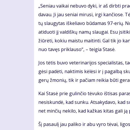
„Se­niau vai­kai ne­bu­vo dy­ki, ir aš dirb­ti pr
da­vau. Ji jau se­niai mi­ru­si, ir­gi kan­čio­se.
tų slau­gy­tas iš­ke­lia­vo bū­da­mas 97-erių. N
ati­duo­ti jį val­diš­kų na­mų slau­gai. Esu įsi­ti
žiū­rė­ti, ko­kiu mais­tu mai­tin­ti. Gal tik jo ka
nuo ta­vęs pri­klau­so“, – tei­gia Sta­sė.
Jos tė­tis bu­vo ve­te­ri­na­ri­jos spe­cia­lis­ta
gė­si pa­dė­ti, nak­ti­mis kė­lė­si ir į pa­gal­bą 
ge­rų žmo­nių, tik ir pa­čiam rei­kia bū­ti ge­ram
Kai Sta­sė prie gu­lin­čio tė­vu­ko iš­ti­sas pa
ne­si­skun­dė, kad sun­ku. At­sa­ky­da­vo, kad su
net min­čių ne­ki­lo, kad kaž­kas ki­tas ga­li ją p
Šį pa­sau­lį jau pa­li­ko ir abu vy­ro tė­vai, li­gos