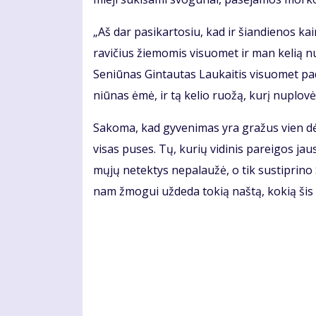
„Aš dar pa­si­kar­to­siu, kad ir šian­die­nos 
ra­vi­čius žie­mo­mis vi­suo­met ir man ke­lią nu
Se­niū­nas Gin­tau­tas Lau­kai­tis vi­suo­met pa
niū­nas ėmė, ir tą ke­lio ruo­žą, ku­rį nu­plo­vė,
Sa­ko­ma, kad gy­ve­ni­mas yra gra­žus vien dė
vi­sas pu­ses. Tų, ku­rių vi­di­nis pa­rei­gos jau
mų­jų ne­tek­tys ne­pa­lau­žė, o tik su­stip­ri­no
nam žmo­gui už­de­da to­kią naš­tą, ko­kią šis 