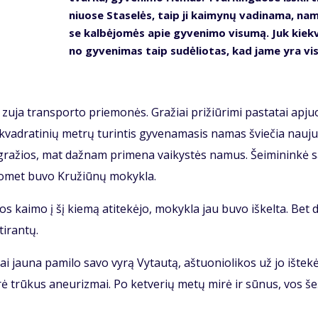
niuo­se Sta­se­lės, taip ji kai­my­nų va­di­na­ma, na
se kal­bė­jo­mės apie gy­ve­ni­mo vi­su­mą. Juk kiek­
no gy­ve­ni­mas taip su­dė­lio­tas, kad ja­me yra vis
 zu­ja trans­por­to prie­mo­nės. Gra­žiai pri­žiū­ri­mi pa­sta­tai ap­juo
vad­ra­ti­nių met­rų tu­rin­tis gy­ve­na­ma­sis na­mas švie­čia nau­ju
 gra­žios, mat daž­nam pri­me­na vai­kys­tės na­mus. Šei­mi­nin­kė s
o­met bu­vo Kru­žiū­nų mo­kyk­la.
os kai­mo į šį kie­mą ati­te­kė­jo, mo­kyk­la jau bu­vo iš­kel­ta. Bet d
i­ran­tų.
 jau­na pa­mi­lo sa­vo vy­rą Vy­tau­tą, aš­tuo­nio­li­kos už jo iš­te­kė
­rė trū­kus aneu­riz­mai. Po ket­ve­rių me­tų mi­rė ir sū­nus, vos še