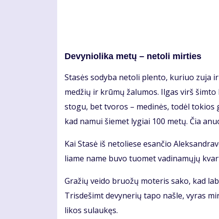
De­vy­nio­li­ka me­tų – ne­to­li mir­ties
Sta­sės so­dy­ba ne­to­li plen­to, ku­riuo zu­ja ir
me­džių ir krū­mų ža­lu­mos. Il­gas virš šim­to k
sto­gu, bet tvo­ros – me­di­nės, to­dėl to­kios
kad na­mui šie­met ly­giai 100 me­tų. Čia anu
Kai Sta­sė iš ne­to­lie­se esan­čio Alek­san­dra­v
lia­me na­me bu­vo tuo­met va­di­na­mų­jų kvar­t
Gra­žių vei­do bruo­žų mo­te­ris sa­ko, kad la­bai
Tris­de­šimt de­vy­ne­rių ta­po naš­le, vy­ras mi
li­kos su­lau­kęs.