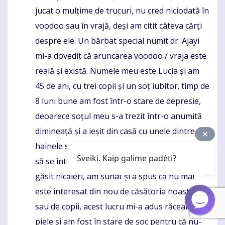
jucat o mulțime de trucuri, nu cred niciodată în
voodoo sau în vrajă, deși am citit câteva cărți
despre ele. Un bărbat special numit dr. Ajayi
mi-a dovedit că aruncarea voodoo / vraja este
reală și există. Numele meu este Lucia și am
45 de ani, cu trei copii și un soț iubitor. timp de
8 luni bune am fost într-o stare de depresie,
deoarece soțul meu s-a trezit într-o anumită
dimineață și a ieșit din casă cu unele dintre
hainele sale fără nicio explicație, am așteptat
Sveiki. Kaip galime padėti?
să se întoarcă acasă în acea zi, dar nu a fost
găsit nicăieri, am sunat și a spus că nu mai
este interesat din nou de căsătoria noastră
sau de copii, acest lucru mi-a adus răceala pe
piele și am fost în stare de șoc pentru că nu-