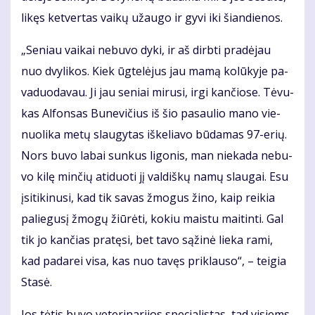
li­kęs ket­ver­tas vai­kų už­au­go ir gy­vi iki šian­die­nos.
„Se­niau vai­kai ne­bu­vo dy­ki, ir aš dirb­ti pra­dė­jau
nuo dvy­li­kos. Kiek ūg­te­lė­jus jau ma­mą ko­lū­ky­je pa­
va­duo­da­vau. Ji jau se­niai mi­ru­si, ir­gi kan­čio­se. Tė­vu­
kas Al­fon­sas Bu­ne­vi­čius iš šio pa­sau­lio ma­no vie­
nuo­li­ka me­tų slau­gy­tas iš­ke­lia­vo bū­da­mas 97-erių.
Nors bu­vo la­bai sun­kus li­go­nis, man nie­ka­da ne­bu­
vo ki­lę min­čių ati­duo­ti jį val­diš­kų na­mų slau­gai. Esu
įsi­ti­ki­nu­si, kad tik sa­vas žmo­gus ži­no, kaip rei­kia
pa­lie­gu­sį žmo­gų žiū­rė­ti, ko­kiu mais­tu mai­tin­ti. Gal
tik jo kan­čias pra­tę­si, bet ta­vo są­ži­nė lie­ka ra­mi,
kad pa­da­rei vi­sa, kas nuo ta­vęs pri­klau­so“, – tei­gia
Sta­sė.
Jos tė­tis bu­vo ve­te­ri­na­ri­jos spe­cia­lis­tas, tad vi­siems