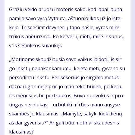
Gra­žių vei­do bruo­žų mo­te­ris sa­ko, kad la­bai jau­na
pa­mi­lo sa­vo vy­rą Vy­tau­tą, aš­tuo­nio­li­kos už jo iš­te­
kė­jo. Tris­de­šimt de­vy­ne­rių ta­po naš­le, vy­ras mi­rė
trū­kus aneu­riz­mai. Po ket­ve­rių me­tų mi­rė ir sū­nus,
vos še­šio­li­kos su­lau­kęs.
„Mo­ti­noms skau­džiau­sia sa­vo vai­kus lai­do­ti. Jis sir­
go inks­tų ne­pa­kan­ka­mu­mu, ke­le­tą me­tų gy­ve­no su
per­so­din­tu inks­tu. Per še­še­rius jo sir­gi­mo me­tus
daž­nai li­go­ni­nė­je prie jo man te­ko bu­dė­ti, po ke­tu­
ris mė­ne­sius be per­trau­kos. Bu­vo nuo­vo­kus ir pro­
tin­gas ber­niu­kas. Tur­būt iki mir­ties ma­no au­sy­se
skam­bės jo klau­si­mas: „Ma­my­te, sa­kyk, kiek die­nų
aš dar gy­ven­siu?“ Ar ga­li bū­ti mo­ti­nai skau­des­nis
klau­si­mas?