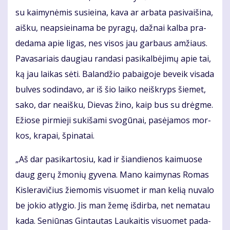
su kai­my­nė­mis su­si­ei­na, ka­va ar ar­ba­ta pa­si­vai­ši­na,
aiš­ku, neap­si­ei­na­ma be py­ra­gų, daž­nai kal­ba pra­
de­da­ma apie li­gas, nes vi­sos jau gar­baus am­žiaus.
Pa­va­sa­riais dau­giau ran­da­si pa­si­kal­bė­ji­mų apie tai,
ką jau lai­kas sė­ti. Ba­lan­džio pa­bai­go­je be­veik vi­sa­da
bul­ves so­din­da­vo, ar iš šio lai­ko ne­iš­kryps šie­met,
sa­ko, dar ne­aiš­ku, Die­vas ži­no, kaip bus su drėg­me.
Ežio­se pir­mie­ji su­ki­ša­mi svo­gū­nai, pa­sė­ja­mos mor­
kos, kra­pai, špi­na­tai.
„Aš dar pa­si­kar­to­siu, kad ir šian­die­nos kai­muo­se
daug ge­rų žmo­nių gy­ve­na. Ma­no kai­my­nas Ro­mas
Kis­le­ra­vi­čius žie­mo­mis vi­suo­met ir man ke­lią nu­va­lo
be jo­kio at­ly­gio. Jis man že­mę iš­dir­ba, net ne­ma­tau
ka­da. Se­niū­nas Gin­tau­tas Lau­kai­tis vi­suo­met pa­da­