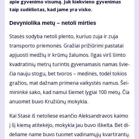
apie gy­ve­ni­mo vi­su­mą. Juk kiek­vie­no gy­ve­ni­mas
taip su­dė­lio­tas, kad ja­me yra vis­ko.
De­vy­nio­li­ka me­tų – ne­to­li mir­ties
Sta­sės so­dy­ba ne­to­li plen­to, ku­riuo zu­ja ir zu­ja
trans­por­to prie­mo­nės. Gra­žiai pri­žiū­ri­mi pa­sta­tai
ap­juos­ti me­džių ir krū­mų ža­lu­mos. Il­gas virš šim­to
kvad­ra­ti­nių met­rų tu­rin­tis gy­ve­na­ma­sis na­mas švie­
čia nau­ju sto­gu, bet tvo­ros – me­di­nės, to­dėl to­kios
gra­žios, mat daž­nam pri­me­na vai­kys­tės na­mus. Šei­
mi­nin­kė sa­ko, kad na­mui šie­met ly­giai 100 me­tų. Čia
anuo­met bu­vo Kru­žiū­nų mo­kyk­la.
Kai Sta­sė iš ne­to­lie­se esan­čio Alek­san­dra­vos kai­mo
į šį kie­mą ati­te­kė­jo, mo­kyk­la jau bu­vo iš­kel­ta. Bet di­
de­lia­me na­me bu­vo tuo­met va­di­na­mų­jų kvar­ti­ran­tų.