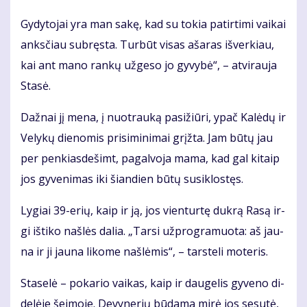
Gy­dy­to­jai yra man sa­kę, kad su to­kia pa­tir­ti­mi vai­kai
anks­čiau su­bręs­ta. Tur­būt vi­sas aša­ras iš­ver­kiau,
kai ant ma­no ran­kų už­ge­so jo gy­vy­bė“, – at­vi­rau­ja
Sta­sė.
Daž­nai jį me­na, į nuo­trau­ką pa­si­žiū­ri, ypač Ka­lė­dų ir
Ve­ly­kų die­no­mis pri­si­mi­ni­mai grįž­ta. Jam bū­tų jau
per pen­kias­de­šimt, pa­gal­vo­ja ma­ma, kad gal ki­taip
jos gy­ve­ni­mas iki šian­dien bū­tų su­si­klos­tęs.
Ly­giai 39-erių, kaip ir ją, jos vien­tur­tę duk­rą Ra­są ir­
gi iš­ti­ko naš­lės da­lia. „Tar­si už­prog­ra­muo­ta: aš jau­
na ir ji jau­na li­ko­me naš­lė­mis“, – tars­te­li mo­te­ris.
Sta­se­lė – po­ka­rio vai­kas, kaip ir dau­ge­lis gy­ve­no di­
de­lė­je šei­mo­je. De­vy­ne­rių bū­da­ma mi­rė jos se­su­tė,