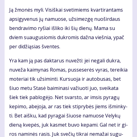
Ją žmo­nės my­li. Vi­siš­kai sve­ti­miems kvar­ti­ran­tams
ap­si­gy­ve­nus jų na­muo­se, už­si­mez­gę nuo­šir­daus
ben­dra­vi­mo ry­šiai iš­li­ko iki šių die­nų. Ma­ma su
dviem su­au­gu­sio­mis duk­ro­mis daž­na vieš­nia, ypač
per di­dži­ą­sias šven­tes.
Yra kam ją pas dak­ta­rus nu­vež­ti: jei ne­ga­li duk­ra,
nu­ve­ža kai­my­nas Ro­mas, pus­se­se­rės vy­ras, te­rei­kia
mo­te­riai tik už­si­min­ti. Kur­suo­ja ir au­to­bu­sas, bet
šiuo me­tu Sta­sė bai­mi­na­si va­žiuo­ti juo, svei­ka­ta
šiek tiek pa­blo­gė­jo. Net svars­to, ar im­sis py­ra­gų
ke­pi­mo, abe­jo­ja, ar ras tiek stip­ry­bės jiems iš­min­ky­
ti. Bet aiš­ku, kad py­ra­gai šiuo­se na­muo­se Ve­ly­kų
die­ną kve­pės, juk kas­met bu­vo ke­pa­mi. Gal net ir gi­
ros na­mi­nės ra­sis. Juk sve­čių tik­rai ne­ma­žai su­gu­