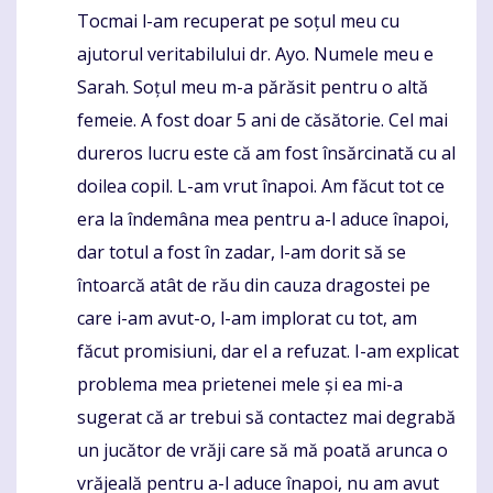
Tocmai l-am recuperat pe soțul meu cu
Komentaras
ajutorul veritabilului dr. Ayo. Numele meu e
Sarah. Soțul meu m-a părăsit pentru o altă
femeie. A fost doar 5 ani de căsătorie. Cel mai
dureros lucru este că am fost însărcinată cu al
doilea copil. L-am vrut înapoi. Am făcut tot ce
era la îndemâna mea pentru a-l aduce înapoi,
dar totul a fost în zadar, l-am dorit să se
întoarcă atât de rău din cauza dragostei pe
care i-am avut-o, l-am implorat cu tot, am
făcut promisiuni, dar el a refuzat. I-am explicat
problema mea prietenei mele și ea mi-a
sugerat că ar trebui să contactez mai degrabă
un jucător de vrăji care să mă poată arunca o
vrăjeală pentru a-l aduce înapoi, nu am avut