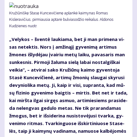
Kružiūniškę Stasę Kuncevičienę aplankė kaimynas Romas
Kisleravičius, pirmiausia aptarė bulviasodžio reikalus. Aldonos
Kudzienes nuotr.
„Ve­ly­kos – šven­tė lau­kia­ma, bet ji man pri­me­na vi­
sas ne­tek­tis. Nors į am­ži­ną­jį gy­ve­ni­mą ar­ti­mus
žmo­nes iš­ly­dė­jau įvai­riu me­tų lai­ku, pa­va­sa­ris man
sun­kes­nis. Pir­mo­ji ža­lu­ma sie­lą la­bai nos­tal­giš­kai
vei­kia“, – at­vi­rai sa­ko Kru­žiū­nų kai­mo gy­ven­to­ja
Sta­sė Kun­ce­vi­čie­nė, ar­ti­mų žmo­nių slau­gai sky­ru­si
de­vy­nio­li­ka me­tų. Ji, kaip ir vi­si, su­pran­ta, kad mū­
sų fi­zi­nio gy­ve­ni­mo baig­tis – mir­tis. Bet net ir ta­da,
kai mirš­ta il­gai sir­gęs as­muo, ar­ti­mie­siems pra­si­de­
da ne­leng­vas ge­du­lo me­tas. Ne tik pra­ran­da­mas
žmo­gus, bet ir iš­si­de­ri­na nu­si­sto­vė­ju­si tvar­ka, gy­
ve­ni­mo rit­mas. Tvar­kin­guo­se iš­skir­ti­niuo­se Sta­se­
lės, taip ji kai­my­nų va­di­na­ma, na­muo­se kal­bė­jo­mės