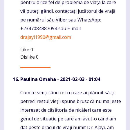
pentru orice fel de problemă de viață la care
vă puteți gândi, contactați jucătorul de vrajă
pe numărul său Viber sau WhatsApp:
+2347084887094 sau E-mail:
drajayi1990@gmail.com
Like
0
Dislike
0
Paulina Omaha
- 2021-02-03 - 01:04
Cum te simți când cel cu care ai plănuit să-ți
Komentaras
petreci restul vieții spune brusc că nu mai este
interesat de căsătoria de nicăieri care este
genul de situație pe care am avut-o când am
dat peste dracul de vrăji numit Dr. Ajayi, am