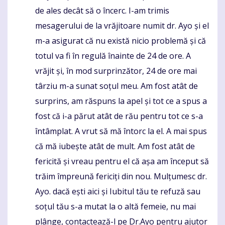
de ales decât să o încerc. I-am trimis
mesagerului de la vrăjitoare numit dr. Ayo și el
m-a asigurat că nu există nicio problemă și că
totul va fi în regulă înainte de 24 de ore. A
vrăjit și, în mod surprinzător, 24 de ore mai
târziu m-a sunat soțul meu. Am fost atât de
surprins, am răspuns la apel și tot ce a spus a
fost că i-a părut atât de rău pentru tot ce s-a
întâmplat. A vrut să mă întorc la el. A mai spus
că mă iubește atât de mult. Am fost atât de
fericită și vreau pentru el că așa am început să
trăim împreună fericiți din nou. Mulțumesc dr.
Ayo. dacă ești aici și Iubitul tău te refuză sau
soțul tău s-a mutat la o altă femeie, nu mai
plânge, contactează-l pe Dr.Ayo pentru ajutor