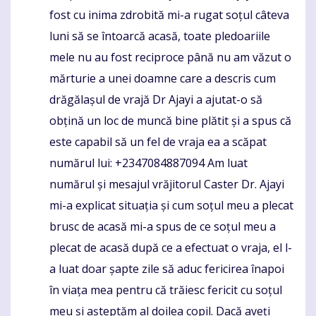
fost cu inima zdrobită mi-a rugat soțul câteva
luni să se întoarcă acasă, toate pledoariile
mele nu au fost reciproce până nu am văzut o
mărturie a unei doamne care a descris cum
drăgălașul de vrajă Dr Ajayi a ajutat-o ​​să
obțină un loc de muncă bine plătit și a spus că
este capabil să un fel de vraja ea a scăpat
numărul lui: +2347084887094 Am luat
numărul și mesajul vrăjitorul Caster Dr. Ajayi
mi-a explicat situația și cum soțul meu a plecat
brusc de acasă mi-a spus de ce soțul meu a
plecat de acasă după ce a efectuat o vraja, el l-
a luat doar șapte zile să aduc fericirea înapoi
în viața mea pentru că trăiesc fericit cu soțul
meu și așteptăm al doilea copil. Dacă aveți