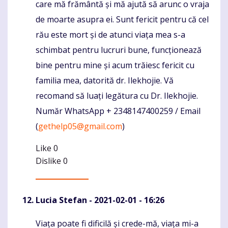
care mă frământă și mă ajută să arunc o vraja
de moarte asupra ei. Sunt fericit pentru că cel
rău este mort și de atunci viața mea s-a
schimbat pentru lucruri bune, funcționează
bine pentru mine și acum trăiesc fericit cu
familia mea, datorită dr. Ilekhojie. Vă
recomand să luați legătura cu Dr. Ilekhojie.
Număr WhatsApp + 2348147400259 / Email
(
gethelp05@gmail.com
)
Like
0
Dislike
0
Lucia Stefan
- 2021-02-01 - 16:26
Viața poate fi dificilă și crede-mă, viața mi-a
Komentaras