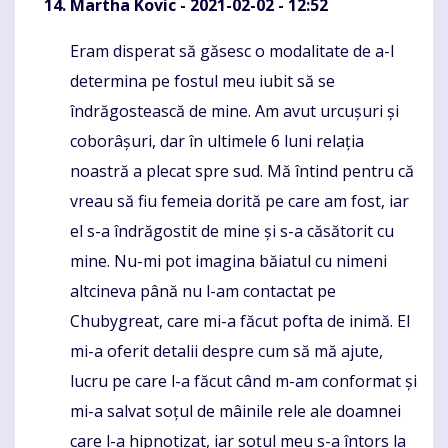
Martha Kovic
- 2021-02-02 - 12:52
Eram disperat să găsesc o modalitate de a-l
Komentaras
determina pe fostul meu iubit să se
îndrăgostească de mine. Am avut urcușuri și
coborâșuri, dar în ultimele 6 luni relația
noastră a plecat spre sud. Mă întind pentru că
vreau să fiu femeia dorită pe care am fost, iar
el s-a îndrăgostit de mine și s-a căsătorit cu
mine. Nu-mi pot imagina băiatul cu nimeni
altcineva până nu l-am contactat pe
Chubygreat, care mi-a făcut pofta de inimă. El
mi-a oferit detalii despre cum să mă ajute,
lucru pe care l-a făcut când m-am conformat și
mi-a salvat soțul de mâinile rele ale doamnei
care l-a hipnotizat, iar soțul meu s-a întors la