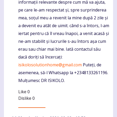
informații relevante despre cum mă va ajuta,
pe care le-am respectat și, spre surprinderea
mea, soțul meu a revenit la mine după 2 zile și
a devenit eu atât de uimit. când s-a întors, l-am
iertat pentru că îl vreau înapoi, a venit acasă și
ne-am stabilit și lucrurile s-au întors așa cum
erau sau chiar mai bine. Iată contactul său
dacă doriți să încercați:
isikolosolutionhome@gmail.com
Puteți, de
asemenea, să-l Whatsapp la +2348133261196.
Mulțumesc DR ISIKOLO.
Like
0
Dislike
0