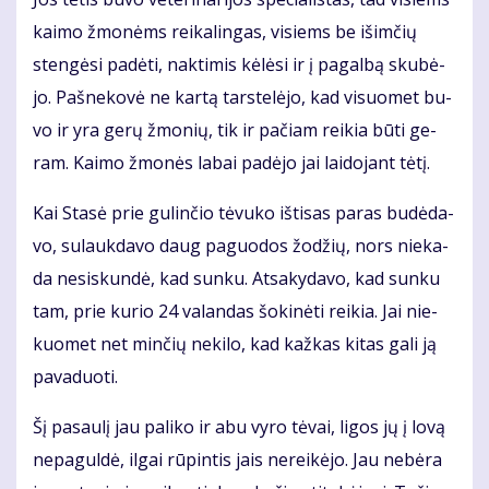
kai­mo žmo­nėms rei­ka­lin­gas, vi­siems be iš­im­čių
sten­gė­si pa­dė­ti, nak­ti­mis kė­lė­si ir į pa­gal­bą sku­bė­
jo. Pa­šne­ko­vė ne kar­tą tars­te­lė­jo, kad vi­suo­met bu­
vo ir yra ge­rų žmo­nių, tik ir pa­čiam rei­kia bū­ti ge­
ram. Kai­mo žmo­nės la­bai pa­dė­jo jai lai­do­jant tė­tį.
Kai Sta­sė prie gu­lin­čio tė­vu­ko iš­ti­sas pa­ras bu­dė­da­
vo, su­lauk­da­vo daug pa­guo­dos žo­džių, nors nie­ka­
da ne­si­skun­dė, kad sun­ku. At­sa­ky­da­vo, kad sun­ku
tam, prie ku­rio 24 va­lan­das šo­ki­nė­ti rei­kia. Jai nie­
kuo­met net min­čių ne­ki­lo, kad kaž­kas ki­tas ga­li ją
pa­va­duo­ti.
Šį pa­sau­lį jau pa­li­ko ir abu vy­ro tė­vai, li­gos jų į lo­vą
ne­pa­gul­dė, il­gai rū­pin­tis jais ne­rei­kė­jo. Jau ne­bė­ra