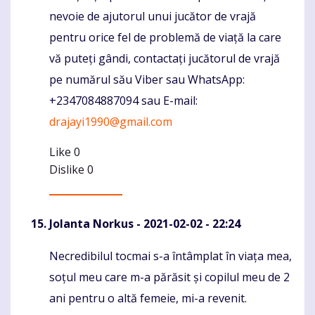
nevoie de ajutorul unui jucător de vrajă
pentru orice fel de problemă de viață la care
vă puteți gândi, contactați jucătorul de vrajă
pe numărul său Viber sau WhatsApp:
+2347084887094 sau E-mail:
drajayi1990@gmail.com
Like
0
Dislike
0
Jolanta Norkus
- 2021-02-02 - 22:24
Necredibilul tocmai s-a întâmplat în viața mea,
Komentaras
soțul meu care m-a părăsit și copilul meu de 2
ani pentru o altă femeie, mi-a revenit.