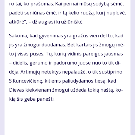
ro tai, ko pra­šo­mas. Kai per­nai mū­sų so­dy­bą sė­mė,
pa­dė­ti se­niū­nas ėmė, ir tą ke­lio ruo­žą, ku­rį nu­plo­vė,
at­kū­rė“, – džiau­gia­si kru­žiū­niš­kė.
Sa­ko­ma, kad gy­ve­ni­mas yra gra­žus vien dėl to, kad
jis yra žmo­gui duo­da­mas. Bet kar­tais jis žmo­gų mė­
to į vi­sas pu­ses. Tų, ku­rių vi­di­nis pa­rei­gos jaus­mas
– di­de­lis, ge­ru­mo ir pa­do­ru­mo juo­se nuo to tik di­
dė­ja. Ar­ti­mų­jų ne­tek­tys ne­pa­lau­žė, o tik su­stip­ri­no
S.Kun­ce­vi­čie­nę, ki­tiems pa­liu­dy­da­mos tie­są, kad
Die­vas kiek­vie­nam žmo­gui už­de­da to­kią naš­tą, ko­
kią šis ge­ba pa­neš­ti.