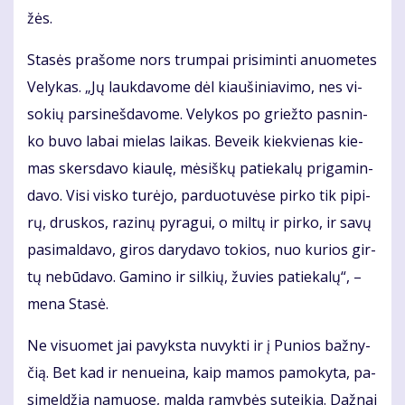
žės.
Sta­sės pra­šo­me nors trum­pai pri­si­min­ti anuo­me­tes
Ve­ly­kas. „Jų lauk­da­vo­me dėl kiau­ši­nia­vi­mo, nes vi­
so­kių par­si­neš­da­vo­me. Ve­ly­kos po griež­to pas­nin­
ko bu­vo la­bai mie­las lai­kas. Be­veik kiek­vie­nas kie­
mas skers­da­vo kiau­lę, mė­siš­kų pa­tie­ka­lų pri­ga­min­
da­vo. Vi­si vis­ko tu­rė­jo, par­duo­tu­vė­se pir­ko tik pi­pi­
rų, drus­kos, ra­zi­nų py­ra­gui, o mil­tų ir pir­ko, ir sa­vų
pa­si­mal­da­vo, gi­ros da­ry­da­vo to­kios, nuo ku­rios gir­
tų ne­bū­da­vo. Ga­mi­no ir sil­kių, žu­vies pa­tie­ka­lų“, –
me­na Sta­sė.
Ne vi­suo­met jai pa­vyks­ta nu­vyk­ti ir į Pu­nios baž­ny­
čią. Bet kad ir ne­nu­ei­na, kaip ma­mos pa­mo­ky­ta, pa­
si­mel­džia na­muo­se, mal­da ra­my­bės su­tei­kia. Daž­nai