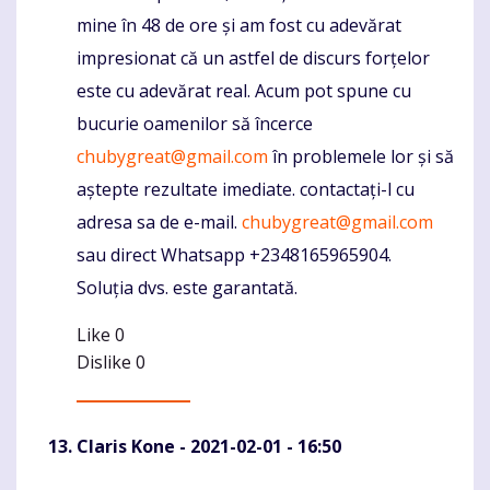
mine în 48 de ore și am fost cu adevărat
impresionat că un astfel de discurs forțelor
este cu adevărat real. Acum pot spune cu
bucurie oamenilor să încerce
chubygreat@gmail.com
în problemele lor și să
aștepte rezultate imediate. contactați-l cu
adresa sa de e-mail.
chubygreat@gmail.com
sau direct Whatsapp +2348165965904.
Soluția dvs. este garantată.
Like
0
Dislike
0
Claris Kone
- 2021-02-01 - 16:50