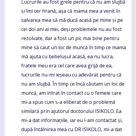
Lucrurile au fost grele pentru că nu am slujbă
și îmi cer hrană, așa că mama mea a venit în
salvarea mea să mă ducă acasă pe mine și pe
cei doi ani ai mei, deși problemele nu au fost
rezolvate, dar a fost un pic mai bine pentru
mine să caut un loc de muncă în timp ce mama
mă ajuta cu bebelușul acasă, ea nu lucra,
fratele meu era cel care avea grijă de ea,
lucrurile nu-mi ieșeau cu adevărat pentru că
nu am slujbă. În timp ce încă căutam un loc de
muncă, am intrat în contact cu o femeie care
mi-a spus cum s-a eliberat de o problemă
similară prin ajutorul doctorului ISIKOLO. Ea
mi-a dat informațiile, iar eu l-am contactat și,
după întâlnirea mea cu DR ISIKOLO, mi-a dat