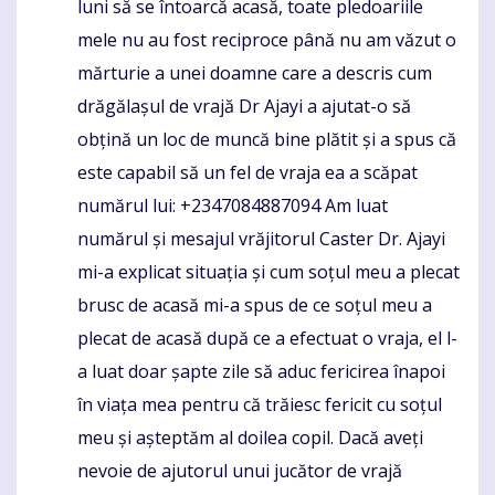
luni să se întoarcă acasă, toate pledoariile
mele nu au fost reciproce până nu am văzut o
mărturie a unei doamne care a descris cum
drăgălașul de vrajă Dr Ajayi a ajutat-o ​​să
obțină un loc de muncă bine plătit și a spus că
este capabil să un fel de vraja ea a scăpat
numărul lui: +2347084887094 Am luat
numărul și mesajul vrăjitorul Caster Dr. Ajayi
mi-a explicat situația și cum soțul meu a plecat
brusc de acasă mi-a spus de ce soțul meu a
plecat de acasă după ce a efectuat o vraja, el l-
a luat doar șapte zile să aduc fericirea înapoi
în viața mea pentru că trăiesc fericit cu soțul
meu și așteptăm al doilea copil. Dacă aveți
nevoie de ajutorul unui jucător de vrajă