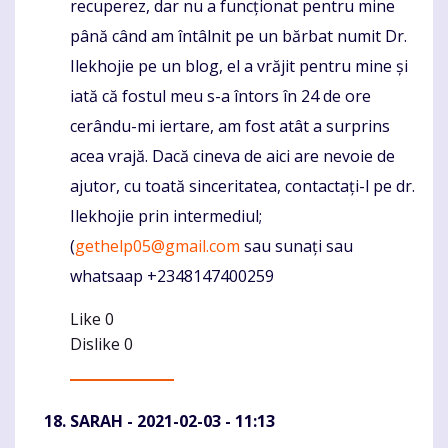
recuperez, dar nu a funcționat pentru mine
până când am întâlnit pe un bărbat numit Dr.
Ilekhojie pe un blog, el a vrăjit pentru mine și
iată că fostul meu s-a întors în 24 de ore
cerându-mi iertare, am fost atât a surprins
acea vrajă. Dacă cineva de aici are nevoie de
ajutor, cu toată sinceritatea, contactați-l pe dr.
Ilekhojie prin intermediul;
(
gethelp05@gmail.com
sau sunați sau
whatsaap +2348147400259
Like
0
Dislike
0
SARAH
- 2021-02-03 - 11:13