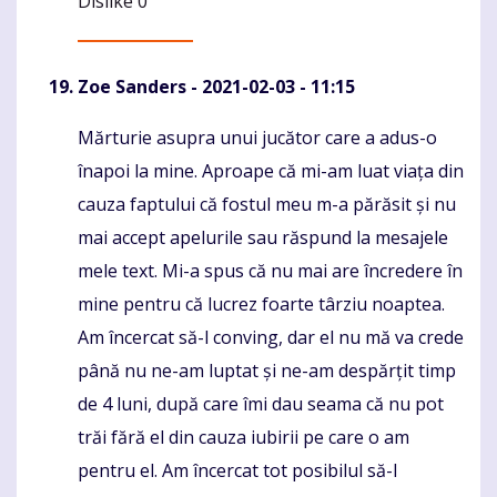
Dislike
0
Zoe Sanders
- 2021-02-03 - 11:15
Mărturie asupra unui jucător care a adus-o
Komentaras
înapoi la mine. Aproape că mi-am luat viața din
cauza faptului că fostul meu m-a părăsit și nu
mai accept apelurile sau răspund la mesajele
mele text. Mi-a spus că nu mai are încredere în
mine pentru că lucrez foarte târziu noaptea.
Am încercat să-l conving, dar el nu mă va crede
până nu ne-am luptat și ne-am despărțit timp
de 4 luni, după care îmi dau seama că nu pot
trăi fără el din cauza iubirii pe care o am
pentru el. Am încercat tot posibilul să-l