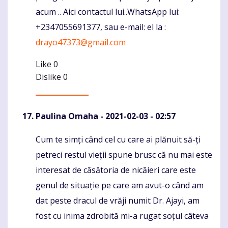
acum .. Aici contactul lui..WhatsApp lui:
+2347055691377, sau e-mail: el la :
drayo47373@gmail.com
Like
0
Dislike
0
Paulina Omaha
- 2021-02-03 - 02:57
Cum te simți când cel cu care ai plănuit să-ți
Komentaras
petreci restul vieții spune brusc că nu mai este
interesat de căsătoria de nicăieri care este
genul de situație pe care am avut-o când am
dat peste dracul de vrăji numit Dr. Ajayi, am
fost cu inima zdrobită mi-a rugat soțul câteva