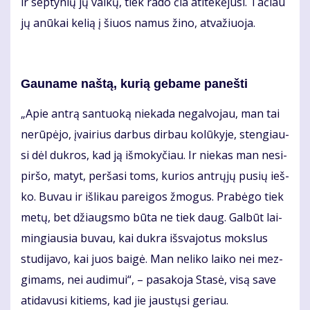
ir sep­ty­nių jų vai­kų, tiek ra­do čia ati­te­kė­ju­si. Ta­čiau
jų anū­kai ke­lią į šiuos na­mus ži­no, at­va­žiuo­ja.
Gau­na­me naš­tą, ku­rią ge­ba­me pa­neš­ti
„Apie an­trą san­tuo­ką nie­ka­da ne­gal­vo­jau, man tai
ne­rū­pė­jo, įvai­rius dar­bus dir­bau ko­lū­ky­je, sten­giau­
si dėl duk­ros, kad ją iš­mo­ky­čiau. Ir nie­kas man ne­si­
pir­šo, ma­tyt, per­ša­si toms, ku­rios ant­rų­jų pu­sių ieš­
ko. Bu­vau ir iš­li­kau pa­rei­gos žmo­gus. Pra­bė­go tiek
me­tų, bet džiaugs­mo bū­ta ne tiek daug. Gal­būt lai­
min­giau­sia bu­vau, kai duk­ra iš­sva­jo­tus moks­lus
stu­di­ja­vo, kai juos bai­gė. Man ne­li­ko lai­ko nei mez­
gi­mams, nei au­di­mui“, – pa­sa­ko­ja Sta­sė, vi­są sa­ve
ati­da­vu­si ki­tiems, kad jie jaus­tų­si ge­riau.