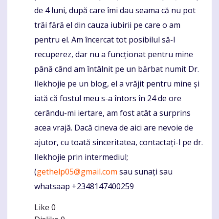
de 4 luni, după care îmi dau seama că nu pot
trăi fără el din cauza iubirii pe care o am
pentru el. Am încercat tot posibilul să-l
recuperez, dar nu a funcționat pentru mine
până când am întâlnit pe un bărbat numit Dr.
Ilekhojie pe un blog, el a vrăjit pentru mine și
iată că fostul meu s-a întors în 24 de ore
cerându-mi iertare, am fost atât a surprins
acea vrajă. Dacă cineva de aici are nevoie de
ajutor, cu toată sinceritatea, contactați-l pe dr.
Ilekhojie prin intermediul;
(
gethelp05@gmail.com
sau sunați sau
whatsaap +2348147400259
Like
0