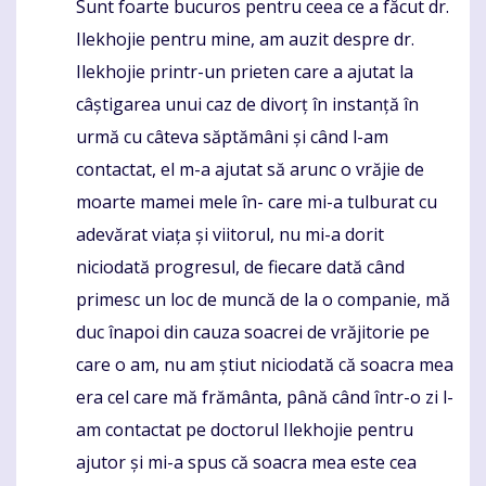
Sunt foarte bucuros pentru ceea ce a făcut dr.
Komentaras
Ilekhojie pentru mine, am auzit despre dr.
Ilekhojie printr-un prieten care a ajutat la
câștigarea unui caz de divorț în instanță în
urmă cu câteva săptămâni și când l-am
contactat, el m-a ajutat să arunc o vrăjie de
moarte mamei mele în- care mi-a tulburat cu
adevărat viața și viitorul, nu mi-a dorit
niciodată progresul, de fiecare dată când
primesc un loc de muncă de la o companie, mă
duc înapoi din cauza soacrei de vrăjitorie pe
care o am, nu am știut niciodată că soacra mea
era cel care mă frământa, până când într-o zi l-
am contactat pe doctorul Ilekhojie pentru
ajutor și mi-a spus că soacra mea este cea