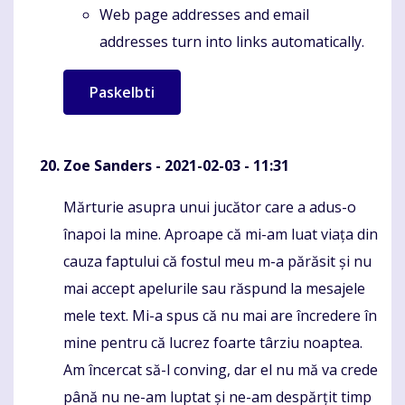
Web page addresses and email
addresses turn into links automatically.
Zoe Sanders
- 2021-02-03 - 11:31
Mărturie asupra unui jucător care a adus-o
Komentaras
înapoi la mine. Aproape că mi-am luat viața din
cauza faptului că fostul meu m-a părăsit și nu
mai accept apelurile sau răspund la mesajele
mele text. Mi-a spus că nu mai are încredere în
mine pentru că lucrez foarte târziu noaptea.
Am încercat să-l conving, dar el nu mă va crede
până nu ne-am luptat și ne-am despărțit timp