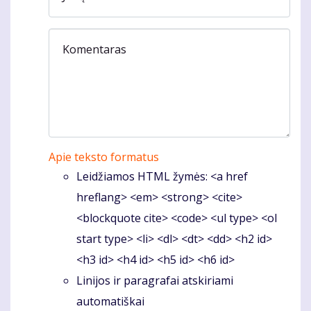
Komentaras
Apie teksto formatus
Leidžiamos HTML žymės: <a href
hreflang> <em> <strong> <cite>
<blockquote cite> <code> <ul type> <ol
start type> <li> <dl> <dt> <dd> <h2 id>
<h3 id> <h4 id> <h5 id> <h6 id>
Linijos ir paragrafai atskiriami
automatiškai