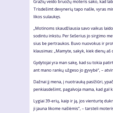
Gra­žių vei­do bruo­žų mo­te­ris sa­ko, kad la­bai
Tris­de­šimt de­vy­ne­rių ta­po naš­le, vy­ras mi
li­kos su­lau­kęs.
„Mo­ti­noms skau­džiau­sia sa­vo vai­kus lai­do­
so­din­tu inks­tu. Per še­še­rius jo sir­gi­mo me
sius be per­trau­kos. Bu­vo nuo­vo­kus ir pro­
klau­si­mas: „Ma­my­te, sa­kyk, kiek die­nų aš d
Gy­dy­to­jai yra man sa­kę, kad su to­kia pa­tir­
ant ma­no ran­kų už­ge­so jo gy­vy­bė“, – at­vi­r
Daž­nai jį me­na, į nuo­trau­ką pa­si­žiū­ri, ypač
pen­kias­de­šimt, pa­gal­vo­ja ma­ma, kad gal ki­
Ly­giai 39-erių, kaip ir ją, jos vien­tur­tę duk­rą
ji jau­na li­ko­me naš­lė­mis“, – tars­te­li mo­te­ri