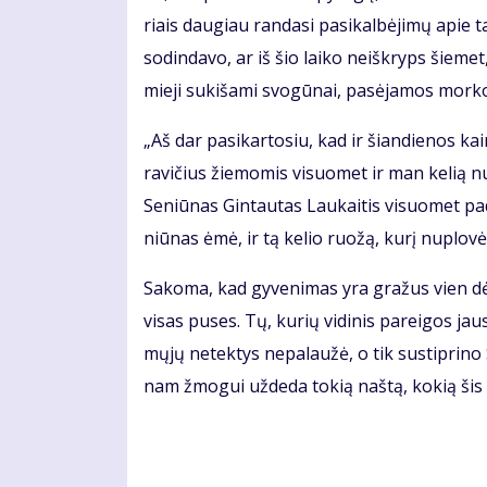
riais dau­giau ran­da­si pa­si­kal­bė­ji­mų apie ta
so­din­da­vo, ar iš šio lai­ko ne­iš­kryps šie­m
mie­ji su­ki­ša­mi svo­gū­nai, pa­sė­ja­mos mor­ko
„Aš dar pa­si­kar­to­siu, kad ir šian­die­nos 
ra­vi­čius žie­mo­mis vi­suo­met ir man ke­lią nu
Se­niū­nas Gin­tau­tas Lau­kai­tis vi­suo­met pa
niū­nas ėmė, ir tą ke­lio ruo­žą, ku­rį nu­plo­vė,
Sa­ko­ma, kad gy­ve­ni­mas yra gra­žus vien dė
vi­sas pu­ses. Tų, ku­rių vi­di­nis pa­rei­gos jau
mų­jų ne­tek­tys ne­pa­lau­žė, o tik su­stip­ri­no
nam žmo­gui už­de­da to­kią naš­tą, ko­kią šis 