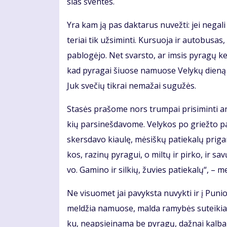
sias šven­tes.
Yra kam ją pas dak­ta­rus nu­vež­ti: jei ne­ga­l
te­riai tik už­si­min­ti. Kur­suo­ja ir au­to­bu­sa
pa­blo­gė­jo. Net svars­to, ar im­sis py­ra­gų ke­
kad py­ra­gai šiuo­se na­muo­se Ve­ly­kų die­ną
Juk sve­čių tik­rai ne­ma­žai su­gu­žės.
Sta­sės pra­šo­me nors trum­pai pri­si­min­ti an
kių par­si­neš­da­vo­me. Ve­ly­kos po griež­to p
skers­da­vo kiau­lę, mė­siš­kų pa­tie­ka­lų pri­ga­
kos, ra­zi­nų py­ra­gui, o mil­tų ir pir­ko, ir sa
vo. Ga­mi­no ir sil­kių, žu­vies pa­tie­ka­lų“, – m
Ne vi­suo­met jai pa­vyks­ta nu­vyk­ti ir į Pu­n
mel­džia na­muo­se, mal­da ra­my­bės su­tei­kia. D
ku, neap­si­ei­na­ma be py­ra­gų, daž­nai kal­b