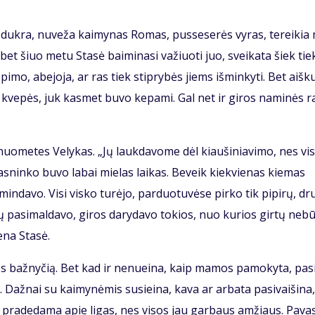
i duk­ra, nu­ve­ža kai­my­nas Ro­mas, pus­se­se­rės vy­ras, te­rei­ki
s, bet šiuo me­tu Sta­sė bai­mi­na­si va­žiuo­ti juo, svei­ka­ta šiek tie
pi­mo, abe­jo­ja, ar ras tiek stip­ry­bės jiems iš­min­ky­ti. Bet aiš­k
 kve­pės, juk kas­met bu­vo ke­pa­mi. Gal net ir gi­ros na­mi­nės ra
uo­me­tes Ve­ly­kas. „Jų lauk­da­vo­me dėl kiau­ši­nia­vi­mo, nes vi­
as­nin­ko bu­vo la­bai mie­las lai­kas. Be­veik kiek­vie­nas kie­mas
min­da­vo. Vi­si vis­ko tu­rė­jo, par­duo­tu­vė­se pir­ko tik pi­pi­rų, dr
­vų pa­si­mal­da­vo, gi­ros da­ry­da­vo to­kios, nuo ku­rios gir­tų ne­b
e­na Sta­sė.
ios baž­ny­čią. Bet kad ir ne­nu­ei­na, kaip ma­mos pa­mo­ky­ta, pa­s
až­nai su kai­my­nė­mis su­si­ei­na, ka­va ar ar­ba­ta pa­si­vai­ši­na,
a pra­de­da­ma apie li­gas, nes vi­sos jau gar­baus am­žiaus. Pa­va­