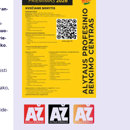
­ran­
i­
­muo­
vie­
­ko.
s­ti
a­ko,
i­de­