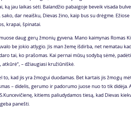
i, ką jau lai­kas sė­ti. Ba­lan­džio pa­bai­go­je be­veik vi­sa­da bul­v
et, sa­ko, dar ne­aiš­ku, Die­vas ži­no, kaip bus su drėg­me. Ežio­se
s, kra­pai, špi­na­tai.
kai­muo­se daug ge­rų žmo­nių gy­ve­na. Ma­no kai­my­nas Ro­mas Kis
­va­lo be jo­kio at­ly­gio. Jis man že­mę iš­dir­ba, net ne­ma­tau ka­
­da­ro tai, ko pra­šo­mas. Kai per­nai mū­sų so­dy­bą sė­mė, pa­dė­t
 at­kū­rė“, – džiau­gia­si kru­žiū­niš­kė.
l to, kad jis yra žmo­gui duo­da­mas. Bet kar­tais jis žmo­gų mė­
s­mas – di­de­lis, ge­ru­mo ir pa­do­ru­mo juo­se nuo to tik di­dė­ja. A
 S.Kun­ce­vi­čie­nę, ki­tiems pa­liu­dy­da­mos tie­są, kad Die­vas kiek­
ge­ba pa­neš­ti.