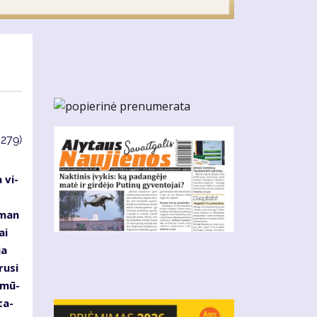
3279)
 vi­
s
s man
ai
ja
ru­si
d mū­
ta­