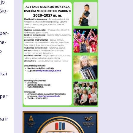
­jo.
­šio­
 per­
­ne­
o
 kai
 per
na ir