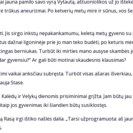
 jau­na pa­mi­lo sa­vo vy­rą Vy­tau­tą, aš­tuo­nio­li­kos už jo iš­te­kė
­rė trū­kus aneu­riz­mai. Po ket­ve­rių me­tų mi­rė ir sū­nus, vos še
ti. Jis sir­go inks­tų ne­pa­kan­ka­mu­mu, ke­le­tą me­tų gy­ve­no su
­tus daž­nai li­go­ni­nė­je prie jo man te­ko bu­dė­ti, po ke­tu­ris mė
tin­gas ber­niu­kas. Tur­būt iki mir­ties ma­no au­sy­se skam­bės j
ar gy­ven­siu?“ Ar ga­li bū­ti mo­ti­nai skau­des­nis klau­si­mas?
ti­mi vai­kai anks­čiau su­bręs­ta. Tur­būt vi­sas aša­ras iš­ver­kiau,
au­ja Sta­sė.
 Ka­lė­dų ir Ve­ly­kų die­no­mis pri­si­mi­ni­mai grįž­ta. Jam bū­tų jau
taip jos gy­ve­ni­mas iki šian­dien bū­tų su­si­klos­tęs.
 Ra­są ir­gi iš­ti­ko naš­lės da­lia. „Tar­si už­prog­ra­muo­ta: aš jau­
s.