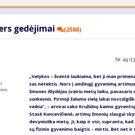
ters ge­dė­ji­mai
(2586)
Nr.
49 (1
„Ve­ly­kos – šven­tė lau­kia­ma, bet ji man pri­me­na
sas ne­tek­tis. Nors į am­ži­ną­jį gy­ve­ni­mą ar­ti­mu
as
donos
žmo­nes iš­ly­dė­jau įvai­riu me­tų lai­ku, pa­va­sa­ri
sun­kes­nis. Pir­mo­ji ža­lu­ma sie­lą la­bai nos­tal­giš­k
vei­kia“, – at­vi­rai sa­ko Kru­žiū­nų kai­mo gy­ven­to­
Sta­sė Kun­ce­vi­čie­nė, ar­ti­mų žmo­nių slau­gai sky­
de­vy­nio­li­ka me­tų. Ji, kaip ir vi­si, su­pran­ta, ka
sų fi­zi­nio gy­ve­ni­mo baig­tis – mir­tis. Bet net ir 