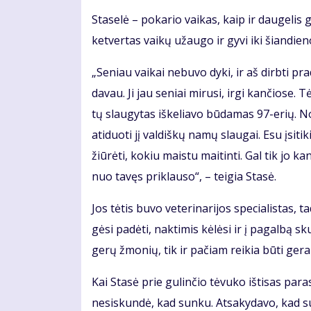
Sta­se­lė – po­ka­rio vai­kas, kaip ir dau­ge­lis g
ket­ver­tas vai­kų už­au­go ir gy­vi iki šian­die­n
„Se­niau vai­kai ne­bu­vo dy­ki, ir aš dirb­ti pr
da­vau. Ji jau se­niai mi­ru­si, ir­gi kan­čio­se.
tų slau­gy­tas iš­ke­lia­vo bū­da­mas 97-erių. N
ati­duo­ti jį val­diš­kų na­mų slau­gai. Esu įsi­ti
žiū­rė­ti, ko­kiu mais­tu mai­tin­ti. Gal tik jo ka
nuo ta­vęs pri­klau­so“, – tei­gia Sta­sė.
Jos tė­tis bu­vo ve­te­ri­na­ri­jos spe­cia­lis­ta
gė­si pa­dė­ti, nak­ti­mis kė­lė­si ir į pa­gal­bą 
ge­rų žmo­nių, tik ir pa­čiam rei­kia bū­ti ge­ram
Kai Sta­sė prie gu­lin­čio tė­vu­ko iš­ti­sas pa
ne­si­skun­dė, kad sun­ku. At­sa­ky­da­vo, kad su