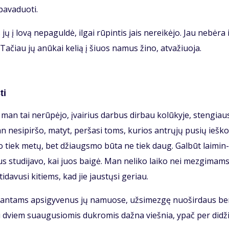
a­va­duo­ti.
 jų į lo­vą ne­pa­gul­dė, il­gai rū­pin­tis jais ne­rei­kė­jo. Jau ne­bė­ra 
i. Ta­čiau jų anū­kai ke­lią į šiuos na­mus ži­no, at­va­žiuo­ja.
ti
man tai ne­rū­pė­jo, įvai­rius dar­bus dir­bau ko­lū­ky­je, sten­giau­
 ne­si­pir­šo, ma­tyt, per­ša­si toms, ku­rios ant­rų­jų pu­sių ieš­ko
­go tiek me­tų, bet džiaugs­mo bū­ta ne tiek daug. Gal­būt lai­min­
us stu­di­ja­vo, kai juos bai­gė. Man ne­li­ko lai­ko nei mez­gi­mams
i­da­vu­si ki­tiems, kad jie jaus­tų­si ge­riau.
i­ran­tams ap­si­gy­ve­nus jų na­muo­se, už­si­mez­gę nuo­šir­daus b
su dviem su­au­gu­sio­mis duk­ro­mis daž­na vieš­nia, ypač per di­dži