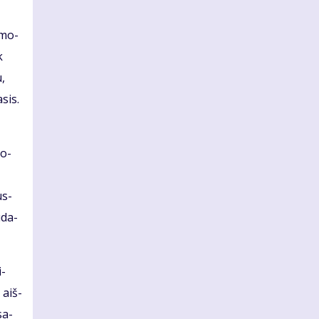
a mo­
k
u,
­sis.
so­
us­
ū­da­
i­
 aiš­
sa­