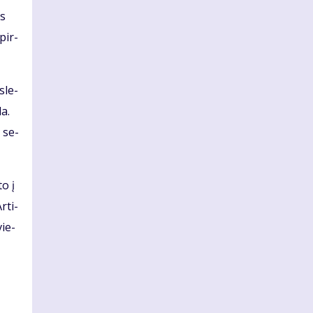
es
 pir­
­le­
da.
i se­
to į
r­ti­
vie­