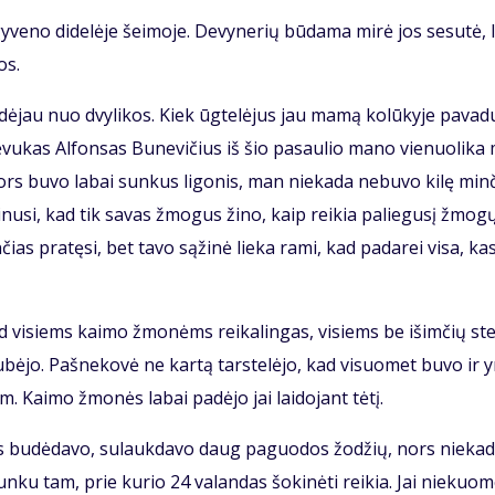
y­ve­no di­de­lė­je šei­mo­je. De­vy­ne­rių bū­da­ma mi­rė jos se­su­tė, l
os.
a­dė­jau nuo dvy­li­kos. Kiek ūg­te­lė­jus jau ma­mą ko­lū­ky­je pa­va­
 Tė­vu­kas Al­fon­sas Bu­ne­vi­čius iš šio pa­sau­lio ma­no vie­nuo­li­ka
ors bu­vo la­bai sun­kus li­go­nis, man nie­ka­da ne­bu­vo ki­lę min­
­ki­nu­si, kad tik sa­vas žmo­gus ži­no, kaip rei­kia pa­lie­gu­sį žmo­g
n­čias pra­tę­si, bet ta­vo są­ži­nė lie­ka ra­mi, kad pa­da­rei vi­sa, ka
s, tad vi­siems kai­mo žmo­nėms rei­ka­lin­gas, vi­siems be iš­im­čių st
sku­bė­jo. Pa­šne­ko­vė ne kar­tą tars­te­lė­jo, kad vi­suo­met bu­vo ir 
. Kai­mo žmo­nės la­bai pa­dė­jo jai lai­do­jant tė­tį.
­ras bu­dė­da­vo, su­lauk­da­vo daug pa­guo­dos žo­džių, nors nie­ka­
n­ku tam, prie ku­rio 24 va­lan­das šo­ki­nė­ti rei­kia. Jai nie­kuo­