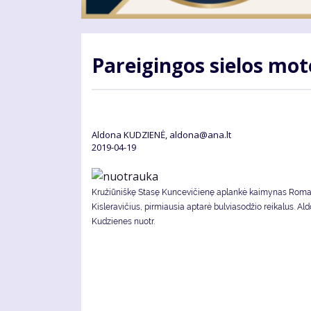
Pa­rei­gin­gos sie­los mo­
Aldona KUDZIENĖ, aldona@ana.lt
2019-04-19
Kružiūniškę Stasę Kuncevičienę aplankė kaimynas Rom
Kisleravičius, pirmiausia aptarė bulviasodžio reikalus. Al
Kudzienes nuotr.