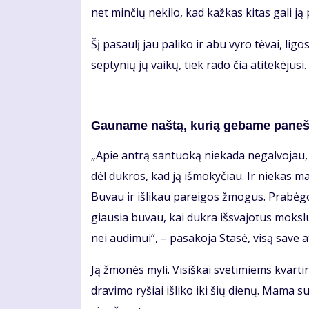
net min­čių ne­ki­lo, kad kaž­kas ki­tas ga­li ją p
Šį pa­sau­lį jau pa­li­ko ir abu vy­ro tė­vai, li­gos
sep­ty­nių jų vai­kų, tiek ra­do čia ati­te­kė­ju­s
Gau­na­me naš­tą, ku­rią ge­ba­me pa­neš­
„Apie an­trą san­tuo­ką nie­ka­da ne­gal­vo­jau, 
dėl duk­ros, kad ją iš­mo­ky­čiau. Ir nie­kas man
Bu­vau ir iš­li­kau pa­rei­gos žmo­gus. Pra­bė
giau­sia bu­vau, kai duk­ra iš­sva­jo­tus moks­l
nei au­di­mui“, – pa­sa­ko­ja Sta­sė, vi­są sa­ve at
Ją žmo­nės my­li. Vi­siš­kai sve­ti­miems kvar­t
dra­vi­mo ry­šiai iš­li­ko iki šių die­nų. Ma­ma 