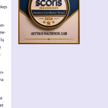
i­kęs
duo­
 me­
čių
ų
s
en­
yra
da
met