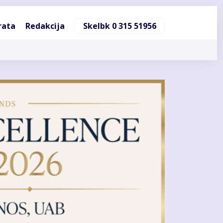
ndinė
rata
Redakcija
Skelbk 0 315 51956
cija