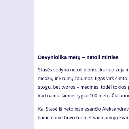
De­vy­nio­li­ka me­tų – ne­to­li mir­ties
Sta­sės so­dy­ba ne­to­li plen­to, ku­riuo zu­ja ir
me­džių ir krū­mų ža­lu­mos. Il­gas virš šim­to k
sto­gu, bet tvo­ros – me­di­nės, to­dėl to­kios
kad na­mui šie­met ly­giai 100 me­tų. Čia anu
Kai Sta­sė iš ne­to­lie­se esan­čio Alek­san­dra­v
lia­me na­me bu­vo tuo­met va­di­na­mų­jų kvar­t