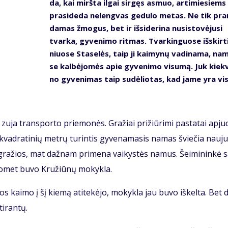
da, kai mirš­ta il­gai sir­gęs as­muo, ar­ti­mie­siems
pra­si­de­da ne­leng­vas ge­du­lo me­tas. Ne tik pra
da­mas žmo­gus, bet ir iš­si­de­ri­na nu­si­sto­vė­ju­si
tvar­ka, gy­ve­ni­mo rit­mas. Tvar­kin­guo­se iš­skir­t
niuo­se Sta­se­lės, taip ji kai­my­nų va­di­na­ma, na
se kal­bė­jo­mės apie gy­ve­ni­mo vi­su­mą. Juk kiek­
no gy­ve­ni­mas taip su­dė­lio­tas, kad ja­me yra vis
 zu­ja trans­por­to prie­mo­nės. Gra­žiai pri­žiū­ri­mi pa­sta­tai ap­juo
vad­ra­ti­nių met­rų tu­rin­tis gy­ve­na­ma­sis na­mas švie­čia nau­ju
 gra­žios, mat daž­nam pri­me­na vai­kys­tės na­mus. Šei­mi­nin­kė s
o­met bu­vo Kru­žiū­nų mo­kyk­la.
os kai­mo į šį kie­mą ati­te­kė­jo, mo­kyk­la jau bu­vo iš­kel­ta. Bet d
i­ran­tų.