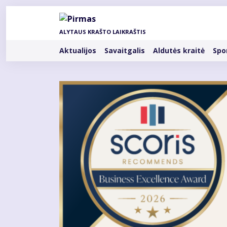
Pereiti
į
pagrindinį
ALYTAUS KRAŠTO LAIKRAŠTIS
turinį
Rubrikos
Aktualijos
Savaitgalis
Aldutės kraitė
Spo