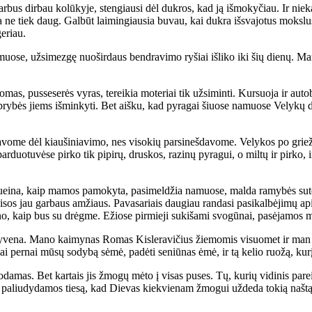
r­bus dir­bau ko­lū­ky­je, sten­giau­si dėl duk­ros, kad ją iš­mo­ky­čiau. Ir nie­k
a ne tiek daug. Gal­būt lai­min­giau­sia bu­vau, kai duk­ra iš­sva­jo­tus moks­lu
ge­riau.
­muo­se, už­si­mez­gę nuo­šir­daus ben­dra­vi­mo ry­šiai iš­li­ko iki šių die­nų.
s, pus­se­se­rės vy­ras, te­rei­kia mo­te­riai tik už­si­min­ti. Kur­suo­ja ir au­to­
tip­ry­bės jiems iš­min­ky­ti. Bet aiš­ku, kad py­ra­gai šiuo­se na­muo­se Ve­ly­kų
­vo­me dėl kiau­ši­nia­vi­mo, nes vi­so­kių par­si­neš­da­vo­me. Ve­ly­kos po grie
par­duo­tu­vė­se pir­ko tik pi­pi­rų, drus­kos, ra­zi­nų py­ra­gui, o mil­tų ir pir­ko,
ei­na, kaip ma­mos pa­mo­ky­ta, pa­si­mel­džia na­muo­se, mal­da ra­my­bės su­tei­k
sos jau gar­baus am­žiaus. Pa­va­sa­riais dau­giau ran­da­si pa­si­kal­bė­ji­mų api
­no, kaip bus su drėg­me. Ežio­se pir­mie­ji su­ki­ša­mi svo­gū­nai, pa­sė­ja­mos mo
­ve­na. Ma­no kai­my­nas Ro­mas Kis­le­ra­vi­čius žie­mo­mis vi­suo­met ir man ke
 per­nai mū­sų so­dy­bą sė­mė, pa­dė­ti se­niū­nas ėmė, ir tą ke­lio ruo­žą, ku­rį 
mas. Bet kar­tais jis žmo­gų mė­to į vi­sas pu­ses. Tų, ku­rių vi­di­nis pa­rei­g
ems pa­liu­dy­da­mos tie­są, kad Die­vas kiek­vie­nam žmo­gui už­de­da to­kią naš­tą