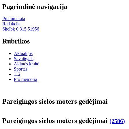
Pagrindinė navigacija
Prenumerata
Redakcija
Skelbk 0 315 51956
Rubrikos
Aktualijos
Savaitgalis
Aldutės kraitė
Sportas
112
Pro memoria
Pa­rei­gin­gos sie­los mo­ters ge­dė­ji­mai
Pa­rei­gin­gos sie­los mo­ters ge­dė­ji­mai
(2586)