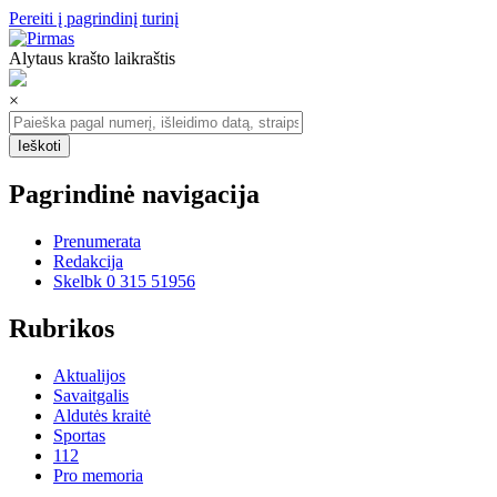
Pereiti į pagrindinį turinį
Alytaus krašto laikraštis
×
Pagrindinė navigacija
Prenumerata
Redakcija
Skelbk 0 315 51956
Rubrikos
Aktualijos
Savaitgalis
Aldutės kraitė
Sportas
112
Pro memoria