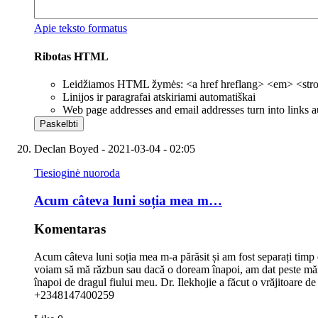
Apie teksto formatus
Ribotas HTML
Leidžiamos HTML žymės: <a href hreflang> <em> <strong
Linijos ir paragrafai atskiriami automatiškai
Web page addresses and email addresses turn into links a
Declan Boyed
- 2021-03-04 - 02:05
Tiesioginė nuoroda
Acum câteva luni soția mea m…
Komentaras
Acum câteva luni soția mea m-a părăsit și am fost separați timp 
voiam să mă răzbun sau dacă o doream înapoi, am dat peste mărtur
înapoi de dragul fiului meu. Dr. Ilekhojie a făcut o vrăjitoare de
+2348147400259