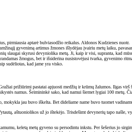
, pirmiausia aptarė bulviasodžio reikalus. Aldonos Kudzienes nuotr.
ži­ną­jį gy­ve­ni­mą ar­ti­mus žmo­nes iš­ly­dė­jau įvai­riu me­tų lai­ku, pa­va­sa­r
ų slau­gai sky­ru­si de­vy­nio­li­ka me­tų. Ji, kaip ir vi­si, su­pran­ta, kad mū­sų 
n­da­mas žmo­gus, bet ir iš­si­de­ri­na nu­si­sto­vė­ju­si tvar­ka, gy­ve­ni­mo rit­ma
ip su­dė­lio­tas, kad ja­me yra vis­ko.
Gra­žiai pri­žiū­ri­mi pa­sta­tai ap­juos­ti me­džių ir krū­mų ža­lu­mos. Il­gas virš
ai­kys­tės na­mus. Šei­mi­nin­kė sa­ko, kad na­mui šie­met ly­giai 100 me­tų. 
jo, mo­kyk­la jau bu­vo iš­kel­ta. Bet di­de­lia­me na­me bu­vo tuo­met va­di­na­mų­
au­tą, aš­tuo­nio­li­kos už jo iš­te­kė­jo. Tris­de­šimt de­vy­ne­rių ta­po naš­le, 
a­mu­mu, ke­le­tą me­tų gy­ve­no su per­so­din­tu inks­tu. Per še­še­rius jo sir­gi­