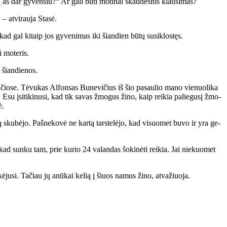
aš dar gy­ven­siu?“ Ar ga­li bū­ti mo­ti­nai skau­des­nis klau­si­mas?
 at­vi­rau­ja Sta­sė.
kad gal ki­taip jos gy­ve­ni­mas iki šian­dien bū­tų su­si­klos­tęs.
i mo­te­ris.
i šian­die­nos.
­čio­se. Tė­vu­kas Al­fon­sas Bu­ne­vi­čius iš šio pa­sau­lio ma­no vie­nuo­li­ka
 Esu įsi­ti­ki­nu­si, kad tik sa­vas žmo­gus ži­no, kaip rei­kia pa­lie­gu­sį žmo­
ė.
l­bą sku­bė­jo. Pa­šne­ko­vė ne kar­tą tars­te­lė­jo, kad vi­suo­met bu­vo ir yra ge­
 kad sun­ku tam, prie ku­rio 24 va­lan­das šo­ki­nė­ti rei­kia. Jai nie­kuo­met
e­kė­ju­si. Ta­čiau jų anū­kai ke­lią į šiuos na­mus ži­no, at­va­žiuo­ja.