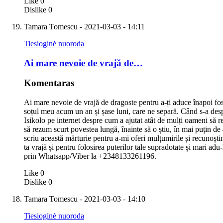
Like
0
Dislike
0
Tamara Tomescu
- 2021-03-03 - 14:11
Tiesioginė nuoroda
Ai mare nevoie de vrajă de…
Komentaras
Ai mare nevoie de vrajă de dragoste pentru a-ți aduce înapoi fos
soțul meu acum un an și șase luni, care ne separă. Când s-a desp
Isikolo pe internet despre cum a ajutat atât de mulți oameni să 
să rezum scurt povestea lungă, înainte să o știu, în mai puțin de
scriu această mărturie pentru a-mi oferi mulțumirile și recunoști
ta vrajă și pentru folosirea puterilor tale supradotate și mari adu-
prin Whatsapp/Viber la +2348133261196.
Like
0
Dislike
0
Tamara Tomescu
- 2021-03-03 - 14:10
Tiesioginė nuoroda