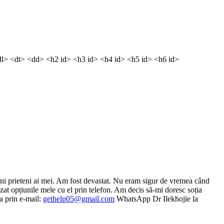
dl> <dt> <dd> <h2 id> <h3 id> <h4 id> <h5 id> <h6 id>
buni prieteni ai mei. Am fost devastat. Nu eram sigur de vremea când
at opțiunile mele cu el prin telefon. Am decis să-mi doresc soția
ta prin e-mail:
gethelp05@gmail.com
WhatsApp Dr Ilekhojie la