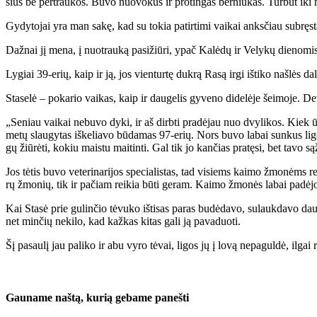
sius be per­trau­kos. Bu­vo nuo­vo­kus ir pro­tin­gas ber­niu­kas. Tur­būt iki
Gy­dy­to­jai yra man sa­kę, kad su to­kia pa­tir­ti­mi vai­kai anks­čiau su­bręs­t
Daž­nai jį me­na, į nuo­trau­ką pa­si­žiū­ri, ypač Ka­lė­dų ir Ve­ly­kų die­no­mis
Ly­giai 39-erių, kaip ir ją, jos vien­tur­tę duk­rą Ra­są ir­gi iš­ti­ko naš­lės da­l
Sta­se­lė – po­ka­rio vai­kas, kaip ir dau­ge­lis gy­ve­no di­de­lė­je šei­mo­je. De
„Se­niau vai­kai ne­bu­vo dy­ki, ir aš dirb­ti pra­dė­jau nuo dvy­li­kos. Kiek ūg­
me­tų slau­gy­tas iš­ke­lia­vo bū­da­mas 97-erių. Nors bu­vo la­bai sun­kus li­go
gų žiū­rė­ti, ko­kiu mais­tu mai­tin­ti. Gal tik jo kan­čias pra­tę­si, bet ta­vo są
Jos tė­tis bu­vo ve­te­ri­na­ri­jos spe­cia­lis­tas, tad vi­siems kai­mo žmo­nėms rei
rų žmo­nių, tik ir pa­čiam rei­kia bū­ti ge­ram. Kai­mo žmo­nės la­bai pa­dė­jo ja
Kai Sta­sė prie gu­lin­čio tė­vu­ko iš­ti­sas pa­ras bu­dė­da­vo, su­lauk­da­vo 
net min­čių ne­ki­lo, kad kaž­kas ki­tas ga­li ją pa­va­duo­ti.
Šį pa­sau­lį jau pa­li­ko ir abu vy­ro tė­vai, li­gos jų į lo­vą ne­pa­gul­dė, il­gai 
Gau­na­me naš­tą, ku­rią ge­ba­me pa­neš­ti