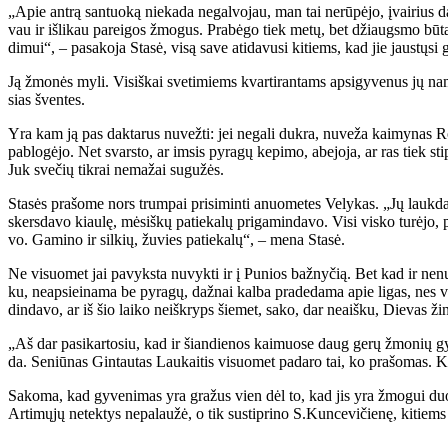
„Apie an­trą san­tuo­ką nie­ka­da ne­gal­vo­jau, man tai ne­rū­pė­jo, įvai­rius da
vau ir iš­li­kau pa­rei­gos žmo­gus. Pra­bė­go tiek me­tų, bet džiaugs­mo bū­t
di­mui“, – pa­sa­ko­ja Sta­sė, vi­są sa­ve ati­da­vu­si ki­tiems, kad jie jaus­tų­si 
Ją žmo­nės my­li. Vi­siš­kai sve­ti­miems kvar­ti­ran­tams ap­si­gy­ve­nus jų na
sias šven­tes.
Yra kam ją pas dak­ta­rus nu­vež­ti: jei ne­ga­li duk­ra, nu­ve­ža kai­my­nas Ro­ma
pa­blo­gė­jo. Net svars­to, ar im­sis py­ra­gų ke­pi­mo, abe­jo­ja, ar ras tiek s
Juk sve­čių tik­rai ne­ma­žai su­gu­žės.
Sta­sės pra­šo­me nors trum­pai pri­si­min­ti anuo­me­tes Ve­ly­kas. „Jų lauk­da
skers­da­vo kiau­lę, mė­siš­kų pa­tie­ka­lų pri­ga­min­da­vo. Vi­si vis­ko tu­rė­jo, 
vo. Ga­mi­no ir sil­kių, žu­vies pa­tie­ka­lų“, – me­na Sta­sė.
Ne vi­suo­met jai pa­vyks­ta nu­vyk­ti ir į Pu­nios baž­ny­čią. Bet kad ir ne­nu­
ku, neap­si­ei­na­ma be py­ra­gų, daž­nai kal­ba pra­de­da­ma apie li­gas, nes vi­
din­da­vo, ar iš šio lai­ko ne­iš­kryps šie­met, sa­ko, dar ne­aiš­ku, Die­vas ži
„Aš dar pa­si­kar­to­siu, kad ir šian­die­nos kai­muo­se daug ge­rų žmo­nių gy
da. Se­niū­nas Gin­tau­tas Lau­kai­tis vi­suo­met pa­da­ro tai, ko pra­šo­mas. Kai
Sa­ko­ma, kad gy­ve­ni­mas yra gra­žus vien dėl to, kad jis yra žmo­gui duo­da­
Ar­ti­mų­jų ne­tek­tys ne­pa­lau­žė, o tik su­stip­ri­no S.Kun­ce­vi­čie­nę, ki­ti