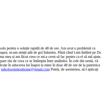
sikolo pentru o soluție rapidă de 48 de ore. Am avut o problemă cu
napoi, m-am simțit atât de gol înăuntru. Până când l-am întâlnit pe Dr.
ma mea și am făcut ceea ce mi-a cerut să fac pentru ca el să mă ajute,
i pare rău de ceea ce se întâmpla între amândoi. În cele din urmă, vă
făcute în aducerea lui înapoi la mine în doar 48 de ore de la puternica
:
isikolosolutionhome@gmail.com
Puteți, de asemenea, să-l aplicați