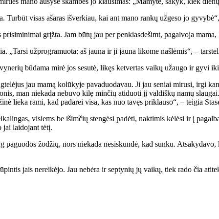
 mir­ties ma­no au­sy­se skam­bės jo klau­si­mas: „Ma­my­te, sa­kyk, kiek die­nų 
a. Tur­būt vi­sas aša­ras iš­ver­kiau, kai ant ma­no ran­kų už­ge­so jo gy­vy­bė“, –
 pri­si­mi­ni­mai grįž­ta. Jam bū­tų jau per pen­kias­de­šimt, pa­gal­vo­ja ma­ma, 
ia. „Tar­si už­prog­ra­muo­ta: aš jau­na ir ji jau­na li­ko­me naš­lė­mis“, – tars­te­l
­vy­ne­rių bū­da­ma mi­rė jos se­su­tė, li­kęs ket­ver­tas vai­kų už­au­go ir gy­vi ik
te­lė­jus jau ma­mą ko­lū­ky­je pa­va­duo­da­vau. Ji jau se­niai mi­ru­si, ir­gi kan
­nis, man nie­ka­da ne­bu­vo ki­lę min­čių ati­duo­ti jį val­diš­kų na­mų slau­gai.
­ži­nė lie­ka ra­mi, kad pa­da­rei vi­sa, kas nuo ta­vęs pri­klau­so“, – tei­gia Sta­s
­ka­lin­gas, vi­siems be iš­im­čių sten­gė­si pa­dė­ti, nak­ti­mis kė­lė­si ir į pa­ga
i lai­do­jant tė­tį.
daug pa­guo­dos žo­džių, nors nie­ka­da ne­si­skun­dė, kad sun­ku. At­sa­ky­da­vo,
rū­pin­tis jais ne­rei­kė­jo. Jau ne­bė­ra ir sep­ty­nių jų vai­kų, tiek ra­do čia ati­t