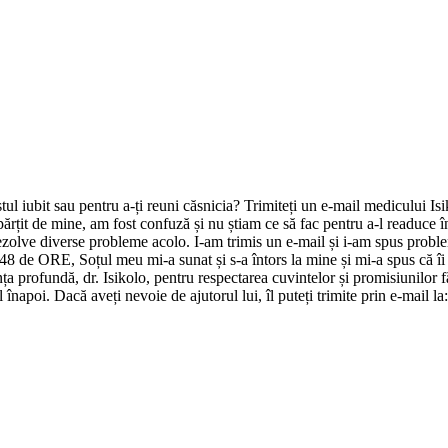
tul iubit sau pentru a-ți reuni căsnicia? Trimiteți un e-mail medicului I
ărțit de mine, am fost confuză și nu știam ce să fac pentru a-l readuce î
rezolve diverse probleme acolo. I-am trimis un e-mail și i-am spus proble
 48 de ORE, Soțul meu mi-a sunat și s-a întors la mine și mi-a spus că î
nța profundă, dr. Isikolo, pentru respectarea cuvintelor și promisiunilor 
l înapoi. Dacă aveți nevoie de ajutorul lui, îl puteți trimite prin e-mail la