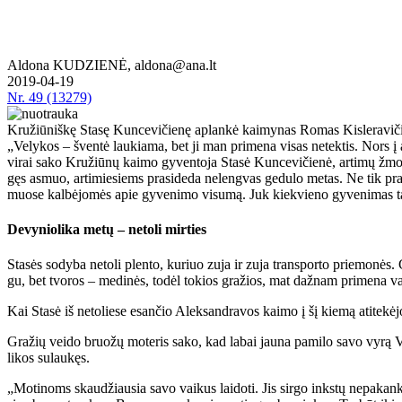
Aldona KUDZIENĖ, aldona@ana.lt
2019-04-19
Nr.
49 (13279)
Kružiūniškę Stasę Kuncevičienę aplankė kaimynas Romas Kisleravičius
„Ve­ly­kos – šven­tė lau­kia­ma, bet ji man pri­me­na vi­sas ne­tek­tis. Nors į am­
vi­rai sa­ko Kru­žiū­nų kai­mo gy­ven­to­ja Sta­sė Kun­ce­vi­čie­nė, ar­ti­mų žmo­ni
gęs as­muo, ar­ti­mie­siems pra­si­de­da ne­leng­vas ge­du­lo me­tas. Ne tik pra­ra
muo­se kal­bė­jo­mės apie gy­ve­ni­mo vi­su­mą. Juk kiek­vie­no gy­ve­ni­mas ta
De­vy­nio­li­ka me­tų – ne­to­li mir­ties
Sta­sės so­dy­ba ne­to­li plen­to, ku­riuo zu­ja ir zu­ja trans­por­to prie­mo­nės. 
gu, bet tvo­ros – me­di­nės, to­dėl to­kios gra­žios, mat daž­nam pri­me­na v
Kai Sta­sė iš ne­to­lie­se esan­čio Alek­san­dra­vos kai­mo į šį kie­mą ati­te­kė­
Gra­žių vei­do bruo­žų mo­te­ris sa­ko, kad la­bai jau­na pa­mi­lo sa­vo vy­rą Vy­t
li­kos su­lau­kęs.
„Mo­ti­noms skau­džiau­sia sa­vo vai­kus lai­do­ti. Jis sir­go inks­tų ne­pa­kan­k