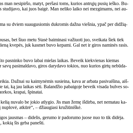
as man ne­si­pir­šo, ma­tyt, per­ša­si toms, ku­rios ant­rų­jų pu­sių ieš­ko. Bu­
s stu­di­ja­vo, kai juos bai­gė. Man ne­li­ko lai­ko nei mez­gi­mams, nei au­
 Ma­ma su dviem su­au­gu­sio­mis duk­ro­mis daž­na vieš­nia, ypač per di­dži­ą­
bu­sas, bet šiuo me­tu Sta­sė bai­mi­na­si va­žiuo­ti juo, svei­ka­ta šiek tiek
 die­ną kve­pės, juk kas­met bu­vo ke­pa­mi. Gal net ir gi­ros na­mi­nės ra­sis.
ž­to pas­nin­ko bu­vo la­bai mie­las lai­kas. Be­veik kiek­vie­nas kie­mas
 ir sa­vų pa­si­mal­da­vo, gi­ros da­ry­da­vo to­kios, nuo ku­rios gir­tų ne­bū­da­
ia. Daž­nai su kai­my­nė­mis su­si­ei­na, ka­va ar ar­ba­ta pa­si­vai­ši­na, aiš­
e tai, ką jau lai­kas sė­ti. Ba­lan­džio pa­bai­go­je be­veik vi­sa­da bul­ves so­
r­kos, kra­pai, špi­na­tai.
­lią nu­va­lo be jo­kio at­ly­gio. Jis man že­mę iš­dir­ba, net ne­ma­tau ka­
nu­plo­vė, at­kū­rė“, – džiau­gia­si kru­žiū­niš­kė.
os jaus­mas – di­de­lis, ge­ru­mo ir pa­do­ru­mo juo­se nuo to tik di­dė­ja.
, ko­kią šis ge­ba pa­neš­ti.