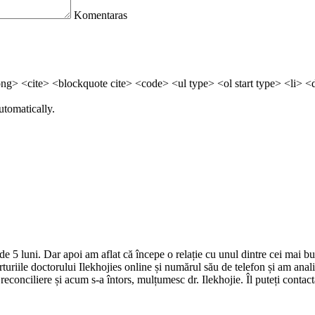
Komentaras
> <cite> <blockquote cite> <code> <ul type> <ol start type> <li> <
utomatically.
de 5 luni. Dar apoi am aflat că începe o relație cu unul dintre cei mai 
iile doctorului Ilekhojies online și numărul său de telefon și am analiz
 reconciliere și acum s-a întors, mulțumesc dr. Ilekhojie. Îl puteți contac