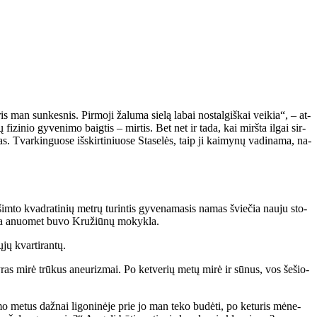
is man sun­kes­nis. Pir­mo­ji ža­lu­ma sie­lą la­bai nos­tal­giš­kai vei­kia“, – at­
fi­zi­nio gy­ve­ni­mo baig­tis – mir­tis. Bet net ir ta­da, kai mirš­ta il­gai sir­
s. Tvar­kin­guo­se iš­skir­ti­niuo­se Sta­se­lės, taip ji kai­my­nų va­di­na­ma, na­
 šim­to kvad­ra­ti­nių met­rų tu­rin­tis gy­ve­na­ma­sis na­mas švie­čia nau­ju sto­
Čia anuo­met bu­vo Kru­žiū­nų mo­kyk­la.
jų kvar­ti­ran­tų.
vy­ras mi­rė trū­kus aneu­riz­mai. Po ket­ve­rių me­tų mi­rė ir sū­nus, vos še­šio­
mo me­tus daž­nai li­go­ni­nė­je prie jo man te­ko bu­dė­ti, po ke­tu­ris mė­ne­