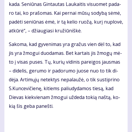
ka­da. Se­niū­nas Gin­tau­tas Lau­kai­tis vi­suo­met pa­da­
ro tai, ko pra­šo­mas. Kai per­nai mū­sų so­dy­bą sė­mė,
pa­dė­ti se­niū­nas ėmė, ir tą ke­lio ruo­žą, ku­rį nu­plo­vė,
at­kū­rė“, – džiau­gia­si kru­žiū­niš­kė.
Sa­ko­ma, kad gy­ve­ni­mas yra gra­žus vien dėl to, kad
jis yra žmo­gui duo­da­mas. Bet kar­tais jis žmo­gų mė­
to į vi­sas pu­ses. Tų, ku­rių vi­di­nis pa­rei­gos jaus­mas
– di­de­lis, ge­ru­mo ir pa­do­ru­mo juo­se nuo to tik di­
dė­ja. Ar­ti­mų­jų ne­tek­tys ne­pa­lau­žė, o tik su­stip­ri­no
S.Kun­ce­vi­čie­nę, ki­tiems pa­liu­dy­da­mos tie­są, kad
Die­vas kiek­vie­nam žmo­gui už­de­da to­kią naš­tą, ko­
kią šis ge­ba pa­neš­ti.