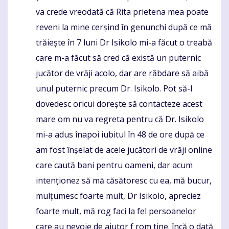
va crede vreodată că Rita prietena mea poate
reveni la mine cerșind în genunchi după ce mă
trăiește în 7 luni Dr Isikolo mi-a făcut o treabă
care m-a făcut să cred că există un puternic
jucător de vrăji acolo, dar are răbdare să aibă
unul puternic precum Dr. Isikolo. Pot să-l
dovedesc oricui dorește să contacteze acest
mare om nu va regreta pentru că Dr. Isikolo
mi-a adus înapoi iubitul în 48 de ore după ce
am fost înșelat de acele jucători de vrăji online
care caută bani pentru oameni, dar acum
intenționez să mă căsătoresc cu ea, mă bucur,
mulțumesc foarte mult, Dr Isikolo, apreciez
foarte mult, mă rog faci la fel persoanelor
care au nevoie de ajutor f rom tine. încă o dată