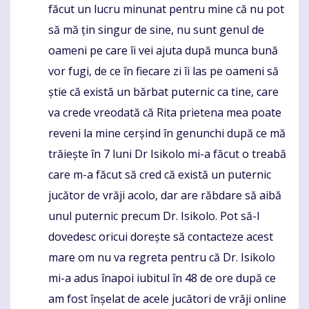
făcut un lucru minunat pentru mine că nu pot
să mă țin singur de sine, nu sunt genul de
oameni pe care îi vei ajuta după munca bună
vor fugi, de ce în fiecare zi îi las pe oameni să
știe că există un bărbat puternic ca tine, care
va crede vreodată că Rita prietena mea poate
reveni la mine cerșind în genunchi după ce mă
trăiește în 7 luni Dr Isikolo mi-a făcut o treabă
care m-a făcut să cred că există un puternic
jucător de vrăji acolo, dar are răbdare să aibă
unul puternic precum Dr. Isikolo. Pot să-l
dovedesc oricui dorește să contacteze acest
mare om nu va regreta pentru că Dr. Isikolo
mi-a adus înapoi iubitul în 48 de ore după ce
am fost înșelat de acele jucători de vrăji online