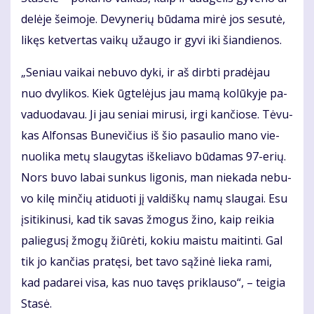
de­lė­je šei­mo­je. De­vy­ne­rių bū­da­ma mi­rė jos se­su­tė,
li­kęs ket­ver­tas vai­kų už­au­go ir gy­vi iki šian­die­nos.
„Se­niau vai­kai ne­bu­vo dy­ki, ir aš dirb­ti pra­dė­jau
nuo dvy­li­kos. Kiek ūg­te­lė­jus jau ma­mą ko­lū­ky­je pa­
va­duo­da­vau. Ji jau se­niai mi­ru­si, ir­gi kan­čio­se. Tė­vu­
kas Al­fon­sas Bu­ne­vi­čius iš šio pa­sau­lio ma­no vie­
nuo­li­ka me­tų slau­gy­tas iš­ke­lia­vo bū­da­mas 97-erių.
Nors bu­vo la­bai sun­kus li­go­nis, man nie­ka­da ne­bu­
vo ki­lę min­čių ati­duo­ti jį val­diš­kų na­mų slau­gai. Esu
įsi­ti­ki­nu­si, kad tik sa­vas žmo­gus ži­no, kaip rei­kia
pa­lie­gu­sį žmo­gų žiū­rė­ti, ko­kiu mais­tu mai­tin­ti. Gal
tik jo kan­čias pra­tę­si, bet ta­vo są­ži­nė lie­ka ra­mi,
kad pa­da­rei vi­sa, kas nuo ta­vęs pri­klau­so“, – tei­gia
Sta­sė.