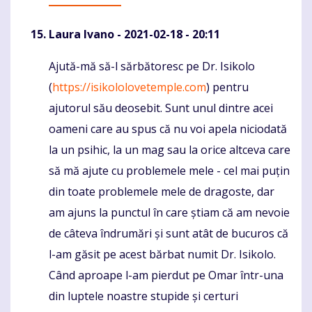
Laura Ivano
- 2021-02-18 - 20:11
Ajută-mă să-l sărbătoresc pe Dr. Isikolo
Komentaras
(
https://isikololovetemple.com
) pentru
ajutorul său deosebit. Sunt unul dintre acei
oameni care au spus că nu voi apela niciodată
la un psihic, la un mag sau la orice altceva care
să mă ajute cu problemele mele - cel mai puțin
din toate problemele mele de dragoste, dar
am ajuns la punctul în care știam că am nevoie
de câteva îndrumări și sunt atât de bucuros că
l-am găsit pe acest bărbat numit Dr. Isikolo.
Când aproape l-am pierdut pe Omar într-una
din luptele noastre stupide și certuri