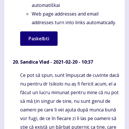
automatiškai
Web page addresses and email
addresses turn into links automatically.
Sandica Vlad
- 2021-02-20 - 10:37
Ce pot să spun, sunt împușcat de cuvinte dacă
Komentaras
nu pentru dr Isikolo nu aș fi fericit acum, el a
făcut un lucru minunat pentru mine că nu pot
să mă țin singur de sine, nu sunt genul de
oameni pe care îi vei ajuta după munca bună
vor fugi, de ce în fiecare zi îi las pe oameni să
știe că există un bărbat puternic ca tine, care