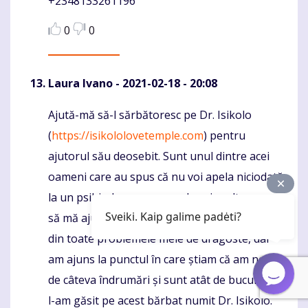
+2348133261196
0
0
Laura Ivano
- 2021-02-18 - 20:08
Ajută-mă să-l sărbătoresc pe Dr. Isikolo
Komentaras
(
https://isikololovetemple.com
) pentru
ajutorul său deosebit. Sunt unul dintre acei
oameni care au spus că nu voi apela niciodată
la un psihic, la un mag sau la orice altceva care
Sveiki. Kaip galime padėti?
să mă ajute cu problemele mele - cel mai puțin
din toate problemele mele de dragoste, dar
am ajuns la punctul în care știam că am nevoie
de câteva îndrumări și sunt atât de bucuros că
l-am găsit pe acest bărbat numit Dr. Isikolo.