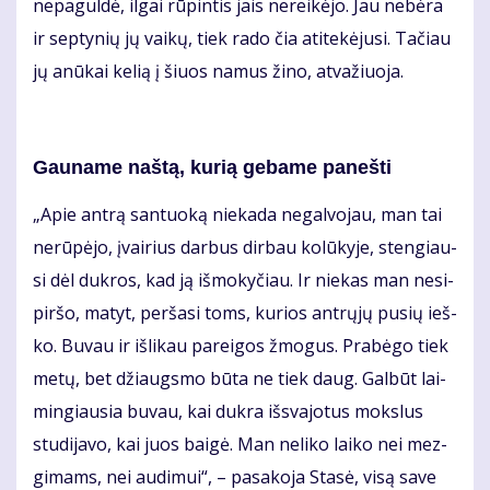
ne­pa­gul­dė, il­gai rū­pin­tis jais ne­rei­kė­jo. Jau ne­bė­ra
ir sep­ty­nių jų vai­kų, tiek ra­do čia ati­te­kė­ju­si. Ta­čiau
jų anū­kai ke­lią į šiuos na­mus ži­no, at­va­žiuo­ja.
Gau­na­me naš­tą, ku­rią ge­ba­me pa­neš­ti
„Apie an­trą san­tuo­ką nie­ka­da ne­gal­vo­jau, man tai
ne­rū­pė­jo, įvai­rius dar­bus dir­bau ko­lū­ky­je, sten­giau­
si dėl duk­ros, kad ją iš­mo­ky­čiau. Ir nie­kas man ne­si­
pir­šo, ma­tyt, per­ša­si toms, ku­rios ant­rų­jų pu­sių ieš­
ko. Bu­vau ir iš­li­kau pa­rei­gos žmo­gus. Pra­bė­go tiek
me­tų, bet džiaugs­mo bū­ta ne tiek daug. Gal­būt lai­
min­giau­sia bu­vau, kai duk­ra iš­sva­jo­tus moks­lus
stu­di­ja­vo, kai juos bai­gė. Man ne­li­ko lai­ko nei mez­
gi­mams, nei au­di­mui“, – pa­sa­ko­ja Sta­sė, vi­są sa­ve