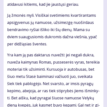
ati­da­vu­si ki­tiems, kad jie jaus­tų­si ge­riau.
Ją žmo­nės my­li. Vi­siš­kai sve­ti­miems kvar­ti­ran­tams
ap­si­gy­ve­nus jų na­muo­se, už­si­mez­gę nuo­šir­daus
ben­dra­vi­mo ry­šiai iš­li­ko iki šių die­nų. Ma­ma su
dviem su­au­gu­sio­mis duk­ro­mis daž­na vieš­nia, ypač
per di­dži­ą­sias šven­tes.
Yra kam ją pas dak­ta­rus nu­vež­ti: jei ne­ga­li duk­ra,
nu­ve­ža kai­my­nas Ro­mas, pus­se­se­rės vy­ras, te­rei­kia
mo­te­riai tik už­si­min­ti. Kur­suo­ja ir au­to­bu­sas, bet
šiuo me­tu Sta­sė bai­mi­na­si va­žiuo­ti juo, svei­ka­ta
šiek tiek pa­blo­gė­jo. Net svars­to, ar im­sis py­ra­gų
ke­pi­mo, abe­jo­ja, ar ras tiek stip­ry­bės jiems iš­min­ky­
ti. Bet aiš­ku, kad py­ra­gai šiuo­se na­muo­se Ve­ly­kų
die­ną kve­pės, juk kas­met bu­vo ke­pa­mi. Gal net ir gi­