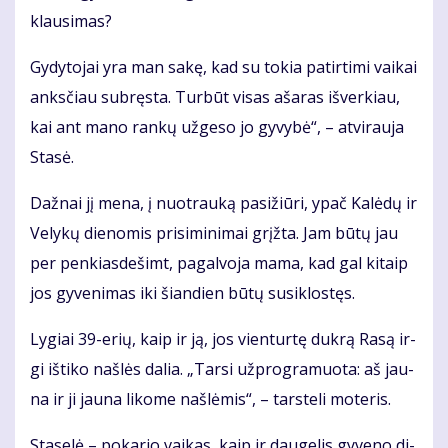
klau­si­mas?
Gy­dy­to­jai yra man sa­kę, kad su to­kia pa­tir­ti­mi vai­kai
anks­čiau su­bręs­ta. Tur­būt vi­sas aša­ras iš­ver­kiau,
kai ant ma­no ran­kų už­ge­so jo gy­vy­bė“, – at­vi­rau­ja
Sta­sė.
Daž­nai jį me­na, į nuo­trau­ką pa­si­žiū­ri, ypač Ka­lė­dų ir
Ve­ly­kų die­no­mis pri­si­mi­ni­mai grįž­ta. Jam bū­tų jau
per pen­kias­de­šimt, pa­gal­vo­ja ma­ma, kad gal ki­taip
jos gy­ve­ni­mas iki šian­dien bū­tų su­si­klos­tęs.
Ly­giai 39-erių, kaip ir ją, jos vien­tur­tę duk­rą Ra­są ir­
gi iš­ti­ko naš­lės da­lia. „Tar­si už­prog­ra­muo­ta: aš jau­
na ir ji jau­na li­ko­me naš­lė­mis“, – tars­te­li mo­te­ris.
Sta­se­lė – po­ka­rio vai­kas, kaip ir dau­ge­lis gy­ve­no di­