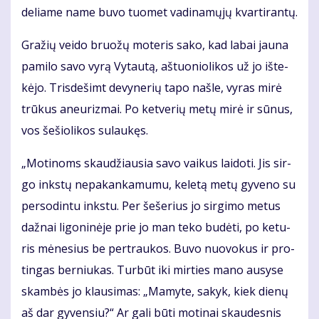
de­lia­me na­me bu­vo tuo­met va­di­na­mų­jų kvar­ti­ran­tų.
Gra­žių vei­do bruo­žų mo­te­ris sa­ko, kad la­bai jau­na
pa­mi­lo sa­vo vy­rą Vy­tau­tą, aš­tuo­nio­li­kos už jo iš­te­
kė­jo. Tris­de­šimt de­vy­ne­rių ta­po naš­le, vy­ras mi­rė
trū­kus aneu­riz­mai. Po ket­ve­rių me­tų mi­rė ir sū­nus,
vos še­šio­li­kos su­lau­kęs.
„Mo­ti­noms skau­džiau­sia sa­vo vai­kus lai­do­ti. Jis sir­
go inks­tų ne­pa­kan­ka­mu­mu, ke­le­tą me­tų gy­ve­no su
per­so­din­tu inks­tu. Per še­še­rius jo sir­gi­mo me­tus
daž­nai li­go­ni­nė­je prie jo man te­ko bu­dė­ti, po ke­tu­
ris mė­ne­sius be per­trau­kos. Bu­vo nuo­vo­kus ir pro­
tin­gas ber­niu­kas. Tur­būt iki mir­ties ma­no au­sy­se
skam­bės jo klau­si­mas: „Ma­my­te, sa­kyk, kiek die­nų
aš dar gy­ven­siu?“ Ar ga­li bū­ti mo­ti­nai skau­des­nis