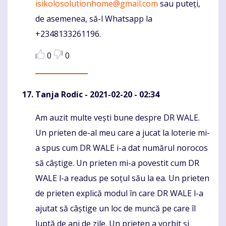
isikolosolutionhome@gmail.com
sau puteți,
de asemenea, să-l Whatsapp la
+2348133261196.
0
0
Tanja Rodic
- 2021-02-20 - 02:34
Am auzit multe vești bune despre DR WALE.
Komentaras
Un prieten de-al meu care a jucat la loterie mi-
a spus cum DR WALE i-a dat numărul norocos
să câștige. Un prieten mi-a povestit cum DR
WALE l-a readus pe soțul său la ea. Un prieten
de prieten explică modul în care DR WALE l-a
ajutat să câștige un loc de muncă pe care îl
luptă de ani de zile. Un prieten a vorbit și