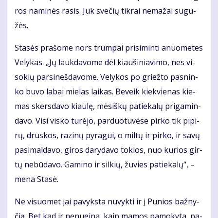
ros na­mi­nės ra­sis. Juk sve­čių tik­rai ne­ma­žai su­gu­
žės.
Sta­sės pra­šo­me nors trum­pai pri­si­min­ti anuo­me­tes
Ve­ly­kas. „Jų lauk­da­vo­me dėl kiau­ši­nia­vi­mo, nes vi­
so­kių par­si­neš­da­vo­me. Ve­ly­kos po griež­to pas­nin­
ko bu­vo la­bai mie­las lai­kas. Be­veik kiek­vie­nas kie­
mas skers­da­vo kiau­lę, mė­siš­kų pa­tie­ka­lų pri­ga­min­
da­vo. Vi­si vis­ko tu­rė­jo, par­duo­tu­vė­se pir­ko tik pi­pi­
rų, drus­kos, ra­zi­nų py­ra­gui, o mil­tų ir pir­ko, ir sa­vų
pa­si­mal­da­vo, gi­ros da­ry­da­vo to­kios, nuo ku­rios gir­
tų ne­bū­da­vo. Ga­mi­no ir sil­kių, žu­vies pa­tie­ka­lų“, –
me­na Sta­sė.
Ne vi­suo­met jai pa­vyks­ta nu­vyk­ti ir į Pu­nios baž­ny­
čią. Bet kad ir ne­nu­ei­na, kaip ma­mos pa­mo­ky­ta, pa­