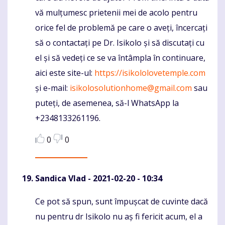
vă mulțumesc prietenii mei de acolo pentru
orice fel de problemă pe care o aveți, încercați
să o contactați pe Dr. Isikolo și să discutați cu
el și să vedeți ce se va întâmpla în continuare,
aici este site-ul:
https://isikololovetemple.com
și e-mail:
isikolosolutionhome@gmail.com
sau
puteți, de asemenea, să-l WhatsApp la
+2348133261196.
0
0
Sandica Vlad
- 2021-02-20 - 10:34
Ce pot să spun, sunt împușcat de cuvinte dacă
Komentaras
nu pentru dr Isikolo nu aș fi fericit acum, el a