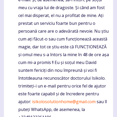
meu cu vraja lui de dragoste. Și când am fost
cel mai disperat, el nu a profitat de mine. Ați
prestat un serviciu foarte bun pentru o
persoană care are o adevărată nevoie. Nu știu
cum ați făcut-o sau cum funcționează această
magie, dar tot ce știu este că FUNCȚIONEAZĂ
și omul meu s-a întors la mine în 48 de ore așa
cum mi-a promis !! Eu și soțul meu David
suntem fericiți din nou împreună și voi fi
întotdeauna recunoscător doctorului Isikolo.
trimiteți-i un e-mail pentru orice fel de ajutor
este foarte capabil și de încredere pentru
ajutor:
isikolosolutionhome@gmail.com
sau îl
puteți WhatsApp, de asemenea, la