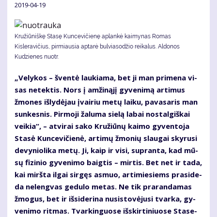
2019-04-19
Kružiūniškę Stasę Kuncevičienę aplankė kaimynas Romas
Kisleravičius, pirmiausia aptarė bulviasodžio reikalus. Aldonos
Kudzienes nuotr.
„Ve­ly­kos – šven­tė lau­kia­ma, bet ji man pri­me­na vi­
sas ne­tek­tis. Nors į am­ži­ną­jį gy­ve­ni­mą ar­ti­mus
žmo­nes iš­ly­dė­jau įvai­riu me­tų lai­ku, pa­va­sa­ris man
sun­kes­nis. Pir­mo­ji ža­lu­ma sie­lą la­bai nos­tal­giš­kai
vei­kia“, – at­vi­rai sa­ko Kru­žiū­nų kai­mo gy­ven­to­ja
Sta­sė Kun­ce­vi­čie­nė, ar­ti­mų žmo­nių slau­gai sky­ru­si
de­vy­nio­li­ka me­tų. Ji, kaip ir vi­si, su­pran­ta, kad mū­
sų fi­zi­nio gy­ve­ni­mo baig­tis – mir­tis. Bet net ir ta­da,
kai mirš­ta il­gai sir­gęs as­muo, ar­ti­mie­siems pra­si­de­
da ne­leng­vas ge­du­lo me­tas. Ne tik pra­ran­da­mas
žmo­gus, bet ir iš­si­de­ri­na nu­si­sto­vė­ju­si tvar­ka, gy­
ve­ni­mo rit­mas. Tvar­kin­guo­se iš­skir­ti­niuo­se Sta­se­