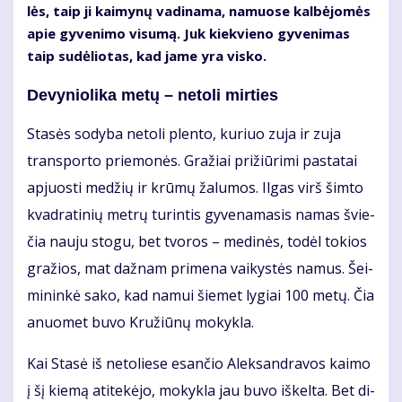
lės, taip ji kai­my­nų va­di­na­ma, na­muo­se kal­bė­jo­mės
apie gy­ve­ni­mo vi­su­mą. Juk kiek­vie­no gy­ve­ni­mas
taip su­dė­lio­tas, kad ja­me yra vis­ko.
De­vy­nio­li­ka me­tų – ne­to­li mir­ties
Sta­sės so­dy­ba ne­to­li plen­to, ku­riuo zu­ja ir zu­ja
trans­por­to prie­mo­nės. Gra­žiai pri­žiū­ri­mi pa­sta­tai
ap­juos­ti me­džių ir krū­mų ža­lu­mos. Il­gas virš šim­to
kvad­ra­ti­nių met­rų tu­rin­tis gy­ve­na­ma­sis na­mas švie­
čia nau­ju sto­gu, bet tvo­ros – me­di­nės, to­dėl to­kios
gra­žios, mat daž­nam pri­me­na vai­kys­tės na­mus. Šei­
mi­nin­kė sa­ko, kad na­mui šie­met ly­giai 100 me­tų. Čia
anuo­met bu­vo Kru­žiū­nų mo­kyk­la.
Kai Sta­sė iš ne­to­lie­se esan­čio Alek­san­dra­vos kai­mo
į šį kie­mą ati­te­kė­jo, mo­kyk­la jau bu­vo iš­kel­ta. Bet di­