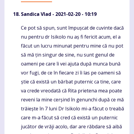
Sandica Vlad
- 2021-02-20 - 10:19
Ce pot să spun, sunt împușcat de cuvinte dacă
Komentaras
nu pentru dr Isikolo nu aș fi fericit acum, el a
făcut un lucru minunat pentru mine că nu pot
să mă țin singur de sine, nu sunt genul de
oameni pe care îi vei ajuta după munca bună
vor fugi, de ce în fiecare zi îi las pe oameni să
știe că există un bărbat puternic ca tine, care
va crede vreodată că Rita prietena mea poate
reveni la mine cerșind în genunchi după ce mă
trăiește în 7 luni Dr Isikolo mi-a făcut o treabă
care m-a făcut să cred că există un puternic
jucător de vrăji acolo, dar are răbdare să aibă