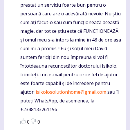
prestat un serviciu foarte bun pentru o
persoană care are o adevărată nevoie. Nu știu
cum ați făcut-o sau cum funcționează această
magie, dar tot ce știu este că FUNCȚIONEAZĂ
și omul meu s-a întors la mine în 48 de ore așa
cum mi-a promis !! Eu și soțul meu David
suntem fericiți din nou împreună și voi fi
întotdeauna recunoscător doctorului Isikolo.
trimiteți-i un e-mail pentru orice fel de ajutor
este foarte capabil și de încredere pentru
ajutor:
isikolosolutionhome@gmail.com
sau îl
puteți WhatsApp, de asemenea, la
+2348133261196
0
0