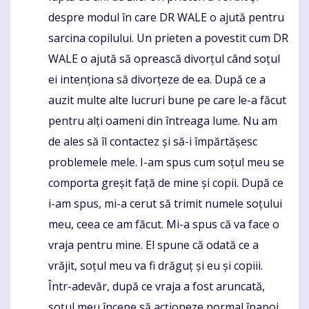
despre modul în care DR WALE o ajută pentru
sarcina copilului. Un prieten a povestit cum DR
WALE o ajută să oprească divorțul când soțul
ei intenționa să divorțeze de ea. După ce a
auzit multe alte lucruri bune pe care le-a făcut
pentru alți oameni din întreaga lume. Nu am
de ales să îl contactez și să-i împărtășesc
problemele mele. I-am spus cum soțul meu se
comporta greșit față de mine și copii. După ce
i-am spus, mi-a cerut să trimit numele soțului
meu, ceea ce am făcut. Mi-a spus că va face o
vraja pentru mine. El spune că odată ce a
vrăjit, soțul meu va fi drăguț și eu și copiii.
Într-adevăr, după ce vraja a fost aruncată,
soțul meu începe să acționeze normal înapoi