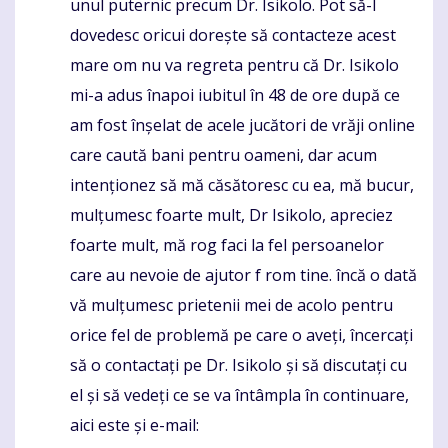
unul puternic precum Dr. Isikolo. Pot să-l
dovedesc oricui dorește să contacteze acest
mare om nu va regreta pentru că Dr. Isikolo
mi-a adus înapoi iubitul în 48 de ore după ce
am fost înșelat de acele jucători de vrăji online
care caută bani pentru oameni, dar acum
intenționez să mă căsătoresc cu ea, mă bucur,
mulțumesc foarte mult, Dr Isikolo, apreciez
foarte mult, mă rog faci la fel persoanelor
care au nevoie de ajutor f rom tine. încă o dată
vă mulțumesc prietenii mei de acolo pentru
orice fel de problemă pe care o aveți, încercați
să o contactați pe Dr. Isikolo și să discutați cu
el și să vedeți ce se va întâmpla în continuare,
aici este și e-mail: