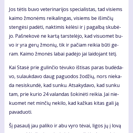
Jos tė­tis bu­vo ve­te­ri­na­ri­jos spe­cia­lis­tas, tad vi­siems
kai­mo žmo­nėms rei­ka­lin­gas, vi­siems be iš­im­čių
sten­gė­si pa­dė­ti, nak­ti­mis kė­lė­si ir į pa­gal­bą sku­bė­
jo. Pa­šne­ko­vė ne kar­tą tars­te­lė­jo, kad vi­suo­met bu­
vo ir yra ge­rų žmo­nių, tik ir pa­čiam rei­kia bū­ti ge­
ram. Kai­mo žmo­nės la­bai pa­dė­jo jai lai­do­jant tė­tį.
Kai Sta­sė prie gu­lin­čio tė­vu­ko iš­ti­sas pa­ras bu­dė­da­
vo, su­lauk­da­vo daug pa­guo­dos žo­džių, nors nie­ka­
da ne­si­skun­dė, kad sun­ku. At­sa­ky­da­vo, kad sun­ku
tam, prie ku­rio 24 va­lan­das šo­ki­nė­ti rei­kia. Jai nie­
kuo­met net min­čių ne­ki­lo, kad kaž­kas ki­tas ga­li ją
pa­va­duo­ti.
Šį pa­sau­lį jau pa­li­ko ir abu vy­ro tė­vai, li­gos jų į lo­vą