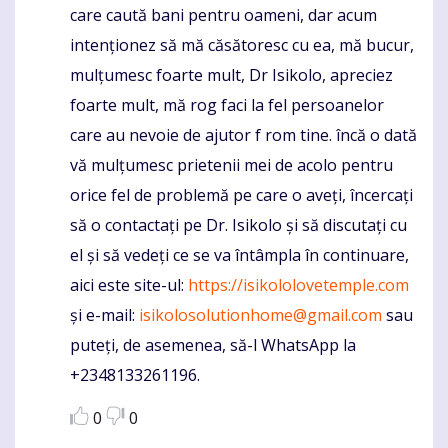
care caută bani pentru oameni, dar acum
intenționez să mă căsătoresc cu ea, mă bucur,
mulțumesc foarte mult, Dr Isikolo, apreciez
foarte mult, mă rog faci la fel persoanelor
care au nevoie de ajutor f rom tine. încă o dată
vă mulțumesc prietenii mei de acolo pentru
orice fel de problemă pe care o aveți, încercați
să o contactați pe Dr. Isikolo și să discutați cu
el și să vedeți ce se va întâmpla în continuare,
aici este site-ul:
https://isikololovetemple.com
și e-mail:
isikolosolutionhome@gmail.com
sau
puteți, de asemenea, să-l WhatsApp la
+2348133261196.
0
0