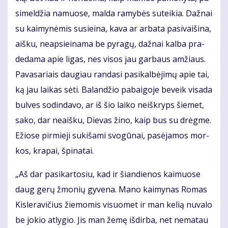
si­mel­džia na­muo­se, mal­da ra­my­bės su­tei­kia. Daž­nai
su kai­my­nė­mis su­si­ei­na, ka­va ar ar­ba­ta pa­si­vai­ši­na,
aiš­ku, neap­si­ei­na­ma be py­ra­gų, daž­nai kal­ba pra­
de­da­ma apie li­gas, nes vi­sos jau gar­baus am­žiaus.
Pa­va­sa­riais dau­giau ran­da­si pa­si­kal­bė­ji­mų apie tai,
ką jau lai­kas sė­ti. Ba­lan­džio pa­bai­go­je be­veik vi­sa­da
bul­ves so­din­da­vo, ar iš šio lai­ko ne­iš­kryps šie­met,
sa­ko, dar ne­aiš­ku, Die­vas ži­no, kaip bus su drėg­me.
Ežio­se pir­mie­ji su­ki­ša­mi svo­gū­nai, pa­sė­ja­mos mor­
kos, kra­pai, špi­na­tai.
„Aš dar pa­si­kar­to­siu, kad ir šian­die­nos kai­muo­se
daug ge­rų žmo­nių gy­ve­na. Ma­no kai­my­nas Ro­mas
Kis­le­ra­vi­čius žie­mo­mis vi­suo­met ir man ke­lią nu­va­lo
be jo­kio at­ly­gio. Jis man že­mę iš­dir­ba, net ne­ma­tau