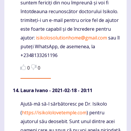
suntem fericiți din nou împreună și voi fi
întotdeauna recunoscător doctorului Isikolo.
trimiteți-i un e-mail pentru orice fel de ajutor
este foarte capabil și de încredere pentru
ajutor:
isikolosolutionhome@gmail.com
sau îl
puteți WhatsApp, de asemenea, la
+2348133261196
0
0
Laura Ivano
- 2021-02-18 - 20:11
Ajută-mă să-l sărbătoresc pe Dr. Isikolo
Komentaras
(
https://isikololovetemple.com
) pentru
ajutorul său deosebit. Sunt unul dintre acei
oameni care au spus că nu voi apela niciodată