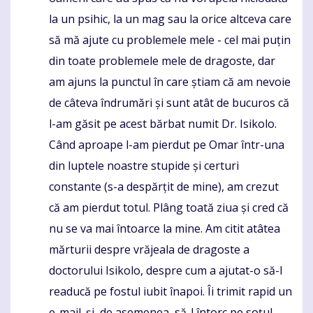
la un psihic, la un mag sau la orice altceva care
să mă ajute cu problemele mele - cel mai puțin
din toate problemele mele de dragoste, dar
am ajuns la punctul în care știam că am nevoie
de câteva îndrumări și sunt atât de bucuros că
l-am găsit pe acest bărbat numit Dr. Isikolo.
Când aproape l-am pierdut pe Omar într-una
din luptele noastre stupide și certuri
constante (s-a despărțit de mine), am crezut
că am pierdut totul. Plâng toată ziua și cred că
nu se va mai întoarce la mine. Am citit atâtea
mărturii despre vrăjeala de dragoste a
doctorului Isikolo, despre cum a ajutat-o ​​să-l
readucă pe fostul iubit înapoi. Îi trimit rapid un
e-mail. și, de asemenea, să-l întorc pe soțul