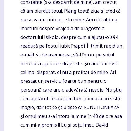
constante (s-a despărțit de mine), am crezut
că am pierdut totul. Plâng toată ziua și cred că
nu se va mai întoarce la mine. Am citit atâtea
mărturii despre vrăjeala de dragoste a
doctorului Isikolo, despre cum a ajutat-o ​​să-l
readucă pe fostul iubit înapoi. Îi trimit rapid un
e-mail. și, de asemenea, să-l întorc pe soțul
meu cu vraja lui de dragoste. Și când am fost
cel mai disperat, el nu a profitat de mine. Ați
prestat un serviciu foarte bun pentru o
persoană care are o adevărată nevoie. Nu știu
cum ați făcut-o sau cum funcționează această
magie, dar tot ce știu este că FUNCȚIONEAZĂ
și omul meu s-a întors la mine în 48 de ore așa
cum mi-a promis !! Eu și soțul meu David