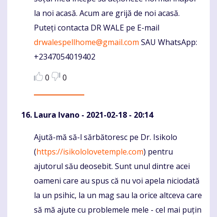
la noi acasă. Acum are grijă de noi acasă.
Puteți contacta DR WALE pe E-mail
drwalespellhome@gmail.com
SAU WhatsApp:
+2347054019402
0
0
Laura Ivano
- 2021-02-18 - 20:14
Ajută-mă să-l sărbătoresc pe Dr. Isikolo
Komentaras
(
https://isikololovetemple.com
) pentru
ajutorul său deosebit. Sunt unul dintre acei
oameni care au spus că nu voi apela niciodată
la un psihic, la un mag sau la orice altceva care
să mă ajute cu problemele mele - cel mai puțin