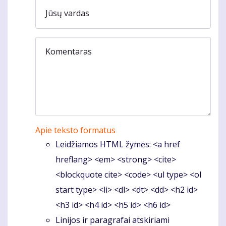
Jūsų vardas
Komentaras
Apie teksto formatus
Leidžiamos HTML žymės: <a href
hreflang> <em> <strong> <cite>
<blockquote cite> <code> <ul type> <ol
start type> <li> <dl> <dt> <dd> <h2 id>
<h3 id> <h4 id> <h5 id> <h6 id>
Linijos ir paragrafai atskiriami