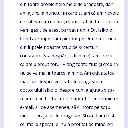
din toate problemele mele de dragoste, dar
am ajuns la punctul în care știam că am nevoie
de câteva îndrumări și sunt atât de bucuros că
l-am găsit pe acest bărbat numit Dr. Isikolo.
Când aproape l-am pierdut pe Omar într-una
din luptele noastre stupide și certuri
constante (s-a despărțit de mine), am crezut
că am pierdut totul. Plâng toată ziua și cred că
nu se va mai întoarce la mine. Am citit atâtea
mărturii despre vrăjeala de dragoste a
doctorului Isikolo, despre cum a ajutat-o ​​să-l
readucă pe fostul iubit înapoi. Îi trimit rapid un
e-mail. și, de asemenea, să-l întorc pe soțul
meu cu vraja lui de dragoste. Și când am fost
cel mai disperat, el nu a profitat de mine. Ați