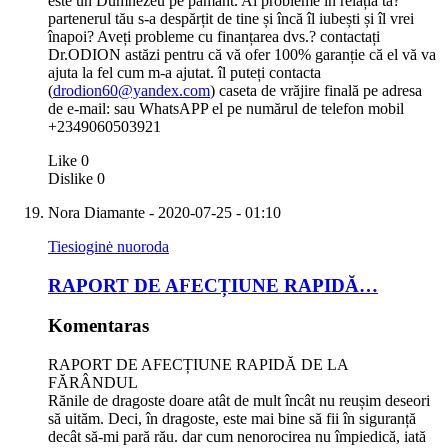
este un Dumnezeu pe pământ. Ai probleme în relația ta?
partenerul tău s-a despărțit de tine și încă îl iubești și îl vrei
înapoi? Aveți probleme cu finanțarea dvs.? contactați
Dr.ODION astăzi pentru că vă ofer 100% garanție că el vă va
ajuta la fel cum m-a ajutat. îl puteți contacta
(
drodion60@yandex.com
) caseta de vrăjire finală pe adresa
de e-mail: sau WhatsAPP el pe numărul de telefon mobil
+2349060503921
Like
0
Dislike
0
Nora Diamante
- 2020-07-25 - 01:10
Tiesioginė nuoroda
RAPORT DE AFECȚIUNE RAPIDĂ…
Komentaras
RAPORT DE AFECȚIUNE RAPIDĂ DE LA
FĂRÂNDUL
Rănile de dragoste doare atât de mult încât nu reușim deseori
să uităm. Deci, în dragoste, este mai bine să fii în siguranță
decât să-mi pară rău. dar cum nenorocirea nu împiedică, iată