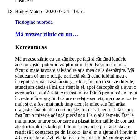
Dislike
0
Hailey Mateo
- 2020-07-24 - 14:51
Tiesioginė nuoroda
Mă trezesc zilnic cu un…
Komentaras
Mă trezesc zilnic cu un zâmbet pe față și cântând laudele
acestui caster puternic vrăjitor numit Dr. Isikolo care mi-a
făcut o mare favoare salvând relația mea de la despărțire. Mă
gândeam că am o relație perfectă până când iubitul meu a
început să vină acasă târziu și, zilnic, îmi oferă scuze diferite,
atunci am decis să mă uit atent la el, apoi descopăr că a avut o
aventură cu o altă fată. Am fost inima frântă pentru că am avut
încredere în el și știind că are o relație secretă, mă doare foarte
mult și el a fost mai mult timp atent la mine sau îmi arăta
dragoste. Înainte de a o cunoaște, m-a lăsat pentru fată și am
fost într-o mizerie adâncă pierzându-l la o altă femeie. Dar le
mulțumesc tuturor celor care au plasat informațiile de contact
ale doctorului Isikolo pe Internet, deoarece prin aceasta am
reușit să-l contactez pe dr. Isikolo, iar el m-a ajutat să-l revin în
48 de ore, iar astăzi relația mea a fost restabilită cu dragoste și