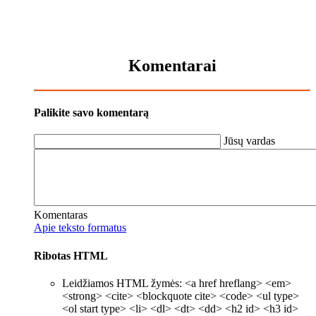
Komentarai
Palikite savo komentarą
Jūsų vardas
Komentaras
Apie teksto formatus
Ribotas HTML
Leidžiamos HTML žymės: <a href hreflang> <em>
<strong> <cite> <blockquote cite> <code> <ul type>
<ol start type> <li> <dl> <dt> <dd> <h2 id> <h3 id>