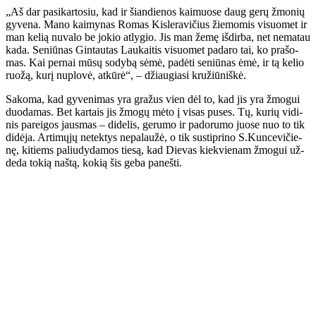
„Aš dar pa­si­kar­to­siu, kad ir šian­die­nos kai­muo­se daug ge­rų žmo­nių
gy­ve­na. Ma­no kai­my­nas Ro­mas Kis­le­ra­vi­čius žie­mo­mis vi­suo­met ir
man ke­lią nu­va­lo be jo­kio at­ly­gio. Jis man že­mę iš­dir­ba, net ne­ma­tau
ka­da. Se­niū­nas Gin­tau­tas Lau­kai­tis vi­suo­met pa­da­ro tai, ko pra­šo­
mas. Kai per­nai mū­sų so­dy­bą sė­mė, pa­dė­ti se­niū­nas ėmė, ir tą ke­lio
ruo­žą, ku­rį nu­plo­vė, at­kū­rė“, – džiau­gia­si kru­žiū­niš­kė.
Sa­ko­ma, kad gy­ve­ni­mas yra gra­žus vien dėl to, kad jis yra žmo­gui
duo­da­mas. Bet kar­tais jis žmo­gų mė­to į vi­sas pu­ses. Tų, ku­rių vi­di­
nis pa­rei­gos jaus­mas – di­de­lis, ge­ru­mo ir pa­do­ru­mo juo­se nuo to tik
di­dė­ja. Ar­ti­mų­jų ne­tek­tys ne­pa­lau­žė, o tik su­stip­ri­no S.Kun­ce­vi­čie­
nę, ki­tiems pa­liu­dy­da­mos tie­są, kad Die­vas kiek­vie­nam žmo­gui už­
de­da to­kią naš­tą, ko­kią šis ge­ba pa­neš­ti.