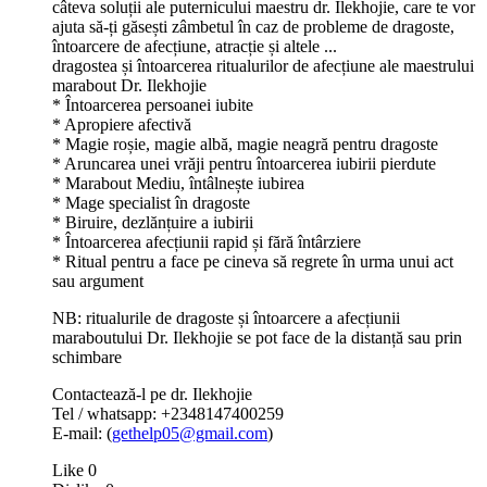
câteva soluții ale puternicului maestru dr. Ilekhojie, care te vor
ajuta să-ți găsești zâmbetul în caz de probleme de dragoste,
întoarcere de afecțiune, atracție și altele ...
dragostea și întoarcerea ritualurilor de afecțiune ale maestrului
marabout Dr. Ilekhojie
* Întoarcerea persoanei iubite
* Apropiere afectivă
* Magie roșie, magie albă, magie neagră pentru dragoste
* Aruncarea unei vrăji pentru întoarcerea iubirii pierdute
* Marabout Mediu, întâlnește iubirea
* Mage specialist în dragoste
* Biruire, dezlănțuire a iubirii
* Întoarcerea afecțiunii rapid și fără întârziere
* Ritual pentru a face pe cineva să regrete în urma unui act
sau argument
NB: ritualurile de dragoste și întoarcere a afecțiunii
maraboutului Dr. Ilekhojie se pot face de la distanță sau prin
schimbare
Contactează-l pe dr. Ilekhojie
Tel / whatsapp: +2348147400259
E-mail: (
gethelp05@gmail.com
)
Like
0