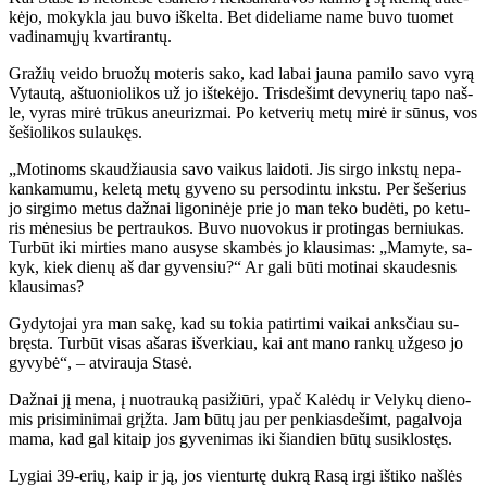
kė­jo, mo­kyk­la jau bu­vo iš­kel­ta. Bet di­de­lia­me na­me bu­vo tuo­met
va­di­na­mų­jų kvar­ti­ran­tų.
Gra­žių vei­do bruo­žų mo­te­ris sa­ko, kad la­bai jau­na pa­mi­lo sa­vo vy­rą
Vy­tau­tą, aš­tuo­nio­li­kos už jo iš­te­kė­jo. Tris­de­šimt de­vy­ne­rių ta­po naš­
le, vy­ras mi­rė trū­kus aneu­riz­mai. Po ket­ve­rių me­tų mi­rė ir sū­nus, vos
še­šio­li­kos su­lau­kęs.
„Mo­ti­noms skau­džiau­sia sa­vo vai­kus lai­do­ti. Jis sir­go inks­tų ne­pa­
kan­ka­mu­mu, ke­le­tą me­tų gy­ve­no su per­so­din­tu inks­tu. Per še­še­rius
jo sir­gi­mo me­tus daž­nai li­go­ni­nė­je prie jo man te­ko bu­dė­ti, po ke­tu­
ris mė­ne­sius be per­trau­kos. Bu­vo nuo­vo­kus ir pro­tin­gas ber­niu­kas.
Tur­būt iki mir­ties ma­no au­sy­se skam­bės jo klau­si­mas: „Ma­my­te, sa­
kyk, kiek die­nų aš dar gy­ven­siu?“ Ar ga­li bū­ti mo­ti­nai skau­des­nis
klau­si­mas?
Gy­dy­to­jai yra man sa­kę, kad su to­kia pa­tir­ti­mi vai­kai anks­čiau su­
bręs­ta. Tur­būt vi­sas aša­ras iš­ver­kiau, kai ant ma­no ran­kų už­ge­so jo
gy­vy­bė“, – at­vi­rau­ja Sta­sė.
Daž­nai jį me­na, į nuo­trau­ką pa­si­žiū­ri, ypač Ka­lė­dų ir Ve­ly­kų die­no­
mis pri­si­mi­ni­mai grįž­ta. Jam bū­tų jau per pen­kias­de­šimt, pa­gal­vo­ja
ma­ma, kad gal ki­taip jos gy­ve­ni­mas iki šian­dien bū­tų su­si­klos­tęs.
Ly­giai 39-erių, kaip ir ją, jos vien­tur­tę duk­rą Ra­są ir­gi iš­ti­ko naš­lės