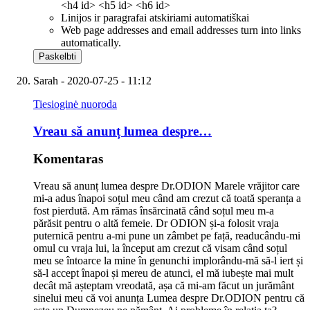
<h4 id> <h5 id> <h6 id>
Linijos ir paragrafai atskiriami automatiškai
Web page addresses and email addresses turn into links
automatically.
Sarah
- 2020-07-25 - 11:12
Tiesioginė nuoroda
Vreau să anunț lumea despre…
Komentaras
Vreau să anunț lumea despre Dr.ODION Marele vrăjitor care
mi-a adus înapoi soțul meu când am crezut că toată speranța a
fost pierdută. Am rămas însărcinată când soțul meu m-a
părăsit pentru o altă femeie. Dr ODION și-a folosit vraja
puternică pentru a-mi pune un zâmbet pe față, readucându-mi
omul cu vraja lui, la început am crezut că visam când soțul
meu se întoarce la mine în genunchi implorându-mă să-l iert și
să-l accept înapoi și mereu de atunci, el mă iubește mai mult
decât mă așteptam vreodată, așa că mi-am făcut un jurământ
sinelui meu că voi anunța Lumea despre Dr.ODION pentru că