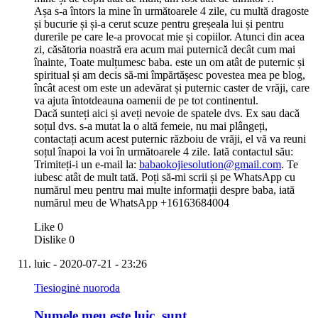
Așa s-a întors la mine în următoarele 4 zile, cu multă dragoste
și bucurie și și-a cerut scuze pentru greșeala lui și pentru
durerile pe care le-a provocat mie și copiilor. Atunci din acea
zi, căsătoria noastră era acum mai puternică decât cum mai
înainte, Toate mulțumesc baba. este un om atât de puternic și
spiritual și am decis să-mi împărtășesc povestea mea pe blog,
încât acest om este un adevărat și puternic caster de vrăji, care
va ajuta întotdeauna oamenii de pe tot continentul.
Dacă sunteți aici și aveți nevoie de spatele dvs. Ex sau dacă
soțul dvs. s-a mutat la o altă femeie, nu mai plângeți,
contactați acum acest puternic războiu de vrăji, el vă va reuni
soțul înapoi la voi în următoarele 4 zile. Iată contactul său:
Trimiteți-i un e-mail la:
babaokojiesolution@gmail.com
. Te
iubesc atât de mult tată. Poți să-mi scrii și pe WhatsApp cu
numărul meu pentru mai multe informații despre baba, iată
numărul meu de WhatsApp +16163684004
Like
0
Dislike
0
luic
- 2020-07-21 - 23:26
Tiesioginė nuoroda
Numele meu este luic, sunt…