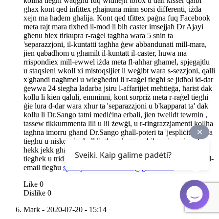
kollha tiegħi waqgħu fuq widnejn torox u dan kisser qalbi
għax kont qed infittex għajnuna minn sorsi differenti, iżda
xejn ma ħadem għalija. Kont qed tfittex paġna fuq Facebook
meta rajt mara tixhed il-mod li bih caster imsejjaħ Dr Ajayi
għenu biex tirkupra r-raġel tagħha wara 5 snin ta
'separazzjoni, il-kuntatti tagħha ġew abbandunati mill-mara,
jien qabadhom u għamilt il-kuntatt il-caster, huwa ma
rrispondiex mill-ewwel iżda meta fl-aħħar għamel, spjegajtlu
u staqsieni wkoll xi mistoqsijiet li weġibt wara s-sezzjoni, qalli
x'għandi nagħmel u wiegħedni li r-raġel tiegħi se jidħol id-dar
ġewwa 24 siegħa ladarba jsiru l-affarijiet meħtieġa, ħarist dak
kollu li kien qaluli, emminni, kont sorpriż meta r-raġel tiegħi
ġie lura d-dar wara xhur ta 'separazzjoni u b'kapparat ta' dak
kollu li Dr.Sango tatni mediċina erbali, jien twelidt tewmin ,
tassew tikkummenta lili u lil żewġi, u r-ringrazzjamenti kollha
tagħna imorru għand Dr.Sango għall-poteri ta 'jespliċita' kbira
tiegħu u niskopri wkoll li għen daqqa sabiħa minn nies oħra,
hekk jekk għaddejjin minn żminijiet diffiċli fir-relazzjoni
Sveiki. Kaip galime padėti?
tiegħek u trid ħajja sostenibbli t bis-soluzzjoni Dr.Sango fuq l-
email tiegħu
spellspecialistcaster937@gmail.com
Like
0
Dislike
0
Mark
- 2020-07-20 - 15:14