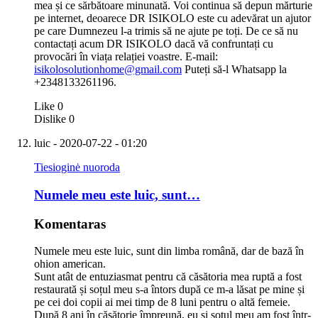
mea și ce sărbătoare minunată. Voi continua să depun mărturie
pe internet, deoarece DR ISIKOLO este cu adevărat un ajutor
pe care Dumnezeu l-a trimis să ne ajute pe toți. De ce să nu
contactați acum DR ISIKOLO dacă vă confruntați cu
provocări în viața relației voastre. E-mail:
isikolosolutionhome@gmail.com
Puteți să-l Whatsapp la
+2348133261196.
Like
0
Dislike
0
luic
- 2020-07-22 - 01:20
Tiesioginė nuoroda
Numele meu este luic, sunt…
Komentaras
Numele meu este luic, sunt din limba română, dar de bază în
ohion american.
Sunt atât de entuziasmat pentru că căsătoria mea ruptă a fost
restaurată și soțul meu s-a întors după ce m-a lăsat pe mine și
pe cei doi copii ai mei timp de 8 luni pentru o altă femeie.
După 8 ani în căsătorie împreună, eu și soțul meu am fost într-