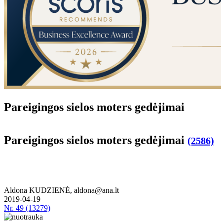
Pa­rei­gin­gos sie­los mo­ters ge­dė­ji­mai
Pa­rei­gin­gos sie­los mo­ters ge­dė­ji­mai
(2586)
Aldona KUDZIENĖ, aldona@ana.lt
2019-04-19
Nr.
49 (13279)