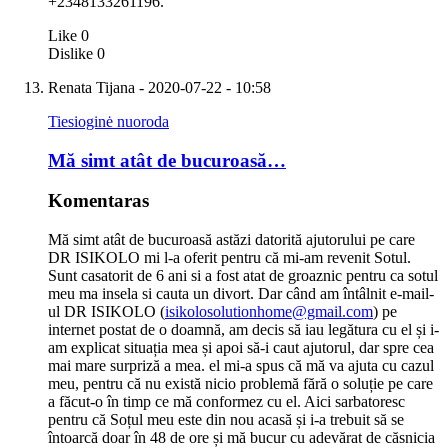
+2348133261196.
Like
0
Dislike
0
Renata Tijana
- 2020-07-22 - 10:58
Tiesioginė nuoroda
Mă simt atât de bucuroasă…
Komentaras
Mă simt atât de bucuroasă astăzi datorită ajutorului pe care
DR ISIKOLO mi l-a oferit pentru că mi-am revenit Sotul.
Sunt casatorit de 6 ani si a fost atat de groaznic pentru ca sotul
meu ma insela si cauta un divort. Dar când am întâlnit e-mail-
ul DR ISIKOLO (
isikolosolutionhome@gmail.com
) pe
internet postat de o doamnă, am decis să iau legătura cu el și i-
am explicat situația mea și apoi să-i caut ajutorul, dar spre cea
mai mare surpriză a mea. el mi-a spus că mă va ajuta cu cazul
meu, pentru că nu există nicio problemă fără o soluție pe care
a făcut-o în timp ce mă conformez cu el. Aici sarbatoresc
pentru că Soțul meu este din nou acasă și i-a trebuit să se
întoarcă doar în 48 de ore și mă bucur cu adevărat de căsnicia