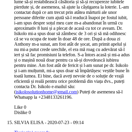
lume să-și restabilească căsătoria și să-și recupereze iubitele
pierdute și, de asemenea, să ajute la câștigarea la loterie. L-am
contactat după ce am trecut prin atâtea mărturii ale unor
persoane diferite cum ajută să-l readucă înapoi pe fostul iubit,
i-am spus despre soțul meu care m-a abandonat în urmă cu
aproximativ 8 luni și a plecat de acasă cu tot ce aveam. Dr.
Isikolo mi-a spus doar să zâmbesc de 3 ori și să mă odihnesc
că se va ocupa de toate în doar 48 de ore. După a doua zi
Anthony m-a sunat, am fost atât de șocat, am primit apelul și
nu mi-a putut crede urechile, el era mă roag cu adevărat să-l
iert și să fac promisiuni la telefon. S-a întors acasă și mi-a adus
și o mașină nouă doar pentru ca să-și dovedească iubirea
pentru mine. Am fost atât de fericit și l-am sunat pe dr. Isikolo
și i-am mulțumit, mi-a spus doar să împărtășesc veștile bune în
toată lumea. Ei bine, dacă aveți nevoie de o soluție de vrajă
eficientă și reală pentru orice problemă din viața dvs., puteți
contacta Dr. Isikolo e-mailul său:
(
isikolosolutionhome@gmail.com
) Puteți de asemenea să-l
Whatsapp la +2348133261196.
Like
0
Dislike
0
SILVIA ELISA
- 2020-07-23 - 09:14