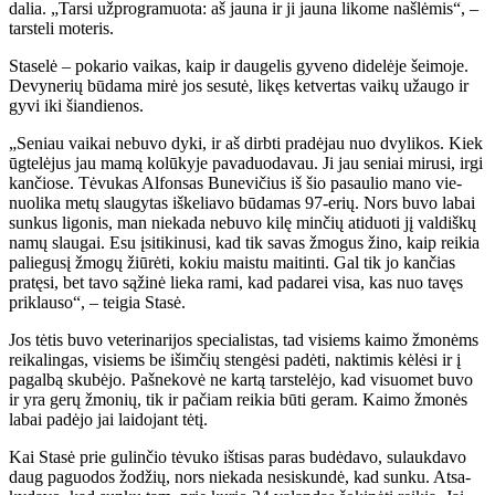
da­lia. „Tar­si už­prog­ra­muo­ta: aš jau­na ir ji jau­na li­ko­me naš­lė­mis“, –
tars­te­li mo­te­ris.
Sta­se­lė – po­ka­rio vai­kas, kaip ir dau­ge­lis gy­ve­no di­de­lė­je šei­mo­je.
De­vy­ne­rių bū­da­ma mi­rė jos se­su­tė, li­kęs ket­ver­tas vai­kų už­au­go ir
gy­vi iki šian­die­nos.
„Se­niau vai­kai ne­bu­vo dy­ki, ir aš dirb­ti pra­dė­jau nuo dvy­li­kos. Kiek
ūg­te­lė­jus jau ma­mą ko­lū­ky­je pa­va­duo­da­vau. Ji jau se­niai mi­ru­si, ir­gi
kan­čio­se. Tė­vu­kas Al­fon­sas Bu­ne­vi­čius iš šio pa­sau­lio ma­no vie­
nuo­li­ka me­tų slau­gy­tas iš­ke­lia­vo bū­da­mas 97-erių. Nors bu­vo la­bai
sun­kus li­go­nis, man nie­ka­da ne­bu­vo ki­lę min­čių ati­duo­ti jį val­diš­kų
na­mų slau­gai. Esu įsi­ti­ki­nu­si, kad tik sa­vas žmo­gus ži­no, kaip rei­kia
pa­lie­gu­sį žmo­gų žiū­rė­ti, ko­kiu mais­tu mai­tin­ti. Gal tik jo kan­čias
pra­tę­si, bet ta­vo są­ži­nė lie­ka ra­mi, kad pa­da­rei vi­sa, kas nuo ta­vęs
pri­klau­so“, – tei­gia Sta­sė.
Jos tė­tis bu­vo ve­te­ri­na­ri­jos spe­cia­lis­tas, tad vi­siems kai­mo žmo­nėms
rei­ka­lin­gas, vi­siems be iš­im­čių sten­gė­si pa­dė­ti, nak­ti­mis kė­lė­si ir į
pa­gal­bą sku­bė­jo. Pa­šne­ko­vė ne kar­tą tars­te­lė­jo, kad vi­suo­met bu­vo
ir yra ge­rų žmo­nių, tik ir pa­čiam rei­kia bū­ti ge­ram. Kai­mo žmo­nės
la­bai pa­dė­jo jai lai­do­jant tė­tį.
Kai Sta­sė prie gu­lin­čio tė­vu­ko iš­ti­sas pa­ras bu­dė­da­vo, su­lauk­da­vo
daug pa­guo­dos žo­džių, nors nie­ka­da ne­si­skun­dė, kad sun­ku. At­sa­