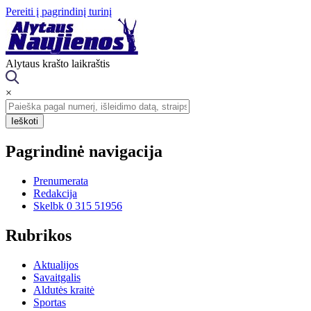
Pereiti į pagrindinį turinį
Alytaus krašto laikraštis
×
Pagrindinė navigacija
Prenumerata
Redakcija
Skelbk 0 315 51956
Rubrikos
Aktualijos
Savaitgalis
Aldutės kraitė
Sportas