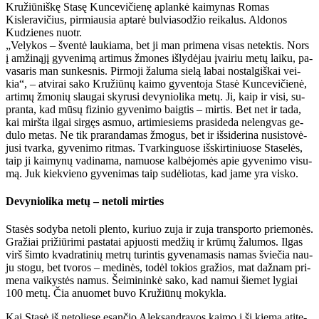
Kružiūniškę Stasę Kuncevičienę aplankė kaimynas Romas
Kisleravičius, pirmiausia aptarė bulviasodžio reikalus. Aldonos
Kudzienes nuotr.
„Ve­ly­kos – šven­tė lau­kia­ma, bet ji man pri­me­na vi­sas ne­tek­tis. Nors
į am­ži­ną­jį gy­ve­ni­mą ar­ti­mus žmo­nes iš­ly­dė­jau įvai­riu me­tų lai­ku, pa­
va­sa­ris man sun­kes­nis. Pir­mo­ji ža­lu­ma sie­lą la­bai nos­tal­giš­kai vei­
kia“, – at­vi­rai sa­ko Kru­žiū­nų kai­mo gy­ven­to­ja Sta­sė Kun­ce­vi­čie­nė,
ar­ti­mų žmo­nių slau­gai sky­ru­si de­vy­nio­li­ka me­tų. Ji, kaip ir vi­si, su­
pran­ta, kad mū­sų fi­zi­nio gy­ve­ni­mo baig­tis – mir­tis. Bet net ir ta­da,
kai mirš­ta il­gai sir­gęs as­muo, ar­ti­mie­siems pra­si­de­da ne­leng­vas ge­
du­lo me­tas. Ne tik pra­ran­da­mas žmo­gus, bet ir iš­si­de­ri­na nu­si­sto­vė­
ju­si tvar­ka, gy­ve­ni­mo rit­mas. Tvar­kin­guo­se iš­skir­ti­niuo­se Sta­se­lės,
taip ji kai­my­nų va­di­na­ma, na­muo­se kal­bė­jo­mės apie gy­ve­ni­mo vi­su­
mą. Juk kiek­vie­no gy­ve­ni­mas taip su­dė­lio­tas, kad ja­me yra vis­ko.
De­vy­nio­li­ka me­tų – ne­to­li mir­ties
Sta­sės so­dy­ba ne­to­li plen­to, ku­riuo zu­ja ir zu­ja trans­por­to prie­mo­nės.
Gra­žiai pri­žiū­ri­mi pa­sta­tai ap­juos­ti me­džių ir krū­mų ža­lu­mos. Il­gas
virš šim­to kvad­ra­ti­nių met­rų tu­rin­tis gy­ve­na­ma­sis na­mas švie­čia nau­
ju sto­gu, bet tvo­ros – me­di­nės, to­dėl to­kios gra­žios, mat daž­nam pri­
me­na vai­kys­tės na­mus. Šei­mi­nin­kė sa­ko, kad na­mui šie­met ly­giai
100 me­tų. Čia anuo­met bu­vo Kru­žiū­nų mo­kyk­la.
Kai Sta­sė iš ne­to­lie­se esan­čio Alek­san­dra­vos kai­mo į šį kie­mą ati­te­