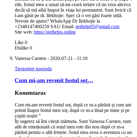
zile, fostul meu a sunat să-mi ceară iertare că nu vrea altceva
decât să mă aibă înapoi în viața lui permanent. Sunt fericit că
l-am găsit pe dr. Ilekhojie. Sper că o vei găsi foarte utilă.
Nevoie de ajutor? WhatsApp Dr Ilekhojie la
+2348147400259 SAU Email:
gethelp05@gmail.com
Site web:
https://gethelps.online
Like
0
Dislike
0
Vanessa Carsten
- 2020-07-21 - 11:10
Tiesioginė nuoroda
Cum mi-am revenit fostul soț…
Komentaras
Cum mi-am revenit fostul soț, după ce m-a părăsit și cum am
primit înapoi fostul meu soț, după ce m-a lăsat pe mine și pe
copiii noștri ”
Îți sugerez să îmi citești mărturia. Sunt Vanessa Carsten, sunt
atât de emoționată că soțul meu este din nou după ce m-a
părăsit pentru o altă femeie. Sotul meu avea o aventura cu un