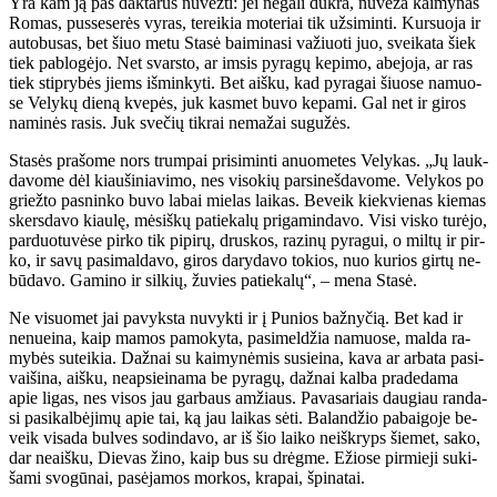
Yra kam ją pas dak­ta­rus nu­vež­ti: jei ne­ga­li duk­ra, nu­ve­ža kai­my­nas
Ro­mas, pus­se­se­rės vy­ras, te­rei­kia mo­te­riai tik už­si­min­ti. Kur­suo­ja ir
au­to­bu­sas, bet šiuo me­tu Sta­sė bai­mi­na­si va­žiuo­ti juo, svei­ka­ta šiek
tiek pa­blo­gė­jo. Net svars­to, ar im­sis py­ra­gų ke­pi­mo, abe­jo­ja, ar ras
tiek stip­ry­bės jiems iš­min­ky­ti. Bet aiš­ku, kad py­ra­gai šiuo­se na­muo­
se Ve­ly­kų die­ną kve­pės, juk kas­met bu­vo ke­pa­mi. Gal net ir gi­ros
na­mi­nės ra­sis. Juk sve­čių tik­rai ne­ma­žai su­gu­žės.
Sta­sės pra­šo­me nors trum­pai pri­si­min­ti anuo­me­tes Ve­ly­kas. „Jų lauk­
da­vo­me dėl kiau­ši­nia­vi­mo, nes vi­so­kių par­si­neš­da­vo­me. Ve­ly­kos po
griež­to pas­nin­ko bu­vo la­bai mie­las lai­kas. Be­veik kiek­vie­nas kie­mas
skers­da­vo kiau­lę, mė­siš­kų pa­tie­ka­lų pri­ga­min­da­vo. Vi­si vis­ko tu­rė­jo,
par­duo­tu­vė­se pir­ko tik pi­pi­rų, drus­kos, ra­zi­nų py­ra­gui, o mil­tų ir pir­
ko, ir sa­vų pa­si­mal­da­vo, gi­ros da­ry­da­vo to­kios, nuo ku­rios gir­tų ne­
bū­da­vo. Ga­mi­no ir sil­kių, žu­vies pa­tie­ka­lų“, – me­na Sta­sė.
Ne vi­suo­met jai pa­vyks­ta nu­vyk­ti ir į Pu­nios baž­ny­čią. Bet kad ir
ne­nu­ei­na, kaip ma­mos pa­mo­ky­ta, pa­si­mel­džia na­muo­se, mal­da ra­
my­bės su­tei­kia. Daž­nai su kai­my­nė­mis su­si­ei­na, ka­va ar ar­ba­ta pa­si­
vai­ši­na, aiš­ku, neap­si­ei­na­ma be py­ra­gų, daž­nai kal­ba pra­de­da­ma
apie li­gas, nes vi­sos jau gar­baus am­žiaus. Pa­va­sa­riais dau­giau ran­da­
si pa­si­kal­bė­ji­mų apie tai, ką jau lai­kas sė­ti. Ba­lan­džio pa­bai­go­je be­
veik vi­sa­da bul­ves so­din­da­vo, ar iš šio lai­ko ne­iš­kryps šie­met, sa­ko,
dar ne­aiš­ku, Die­vas ži­no, kaip bus su drėg­me. Ežio­se pir­mie­ji su­ki­
ša­mi svo­gū­nai, pa­sė­ja­mos mor­kos, kra­pai, špi­na­tai.