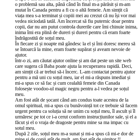
o problemă sau alta, până când în final m-a părăsit și m-am
mutat în Canada pentru a fi cu o altă femeie. Am simțit că
viața mea s-a terminat și copiii mei au crezut că nu își vor mai
vedea niciodată tatăl. Am încercat să fiu puternic doar pentru
copii, dar nu am putut controla durerile care îmi chinuie inima,
inima îmi era plină de dureri și dureri pentru că eram foarte
îndrăgostită de soțul meu.
În fiecare zi și noapte mă gândesc la el și îmi doresc mereu să
se întoarcă la mine, eram foarte supărat și aveam nevoie de
ajutor.
într-o zi, am căutat ajutor online și am dat peste un site web
care sugera că Baba poate ajuta la recuperarea rapidă. Deci,
am simțit că ar trebui să-i încerc. L-am contactat pentru ajutor
pentru a mă uni cu soțul meu, iar el mi-a răspuns imediat și
mi-a spus ce să fac și cum cealaltă femeie din Canada
folosește voodoo-ul magic negru pentru a-l vedea pe soțul
meu.
Am fost atât de șocant când am condus toate acestea de la
omul spiritual, mi-a spus cu bunăvoință tot ce trebuie să facem
urgent pentru ca soluția să ne unim cu soțul meu, îl ascult și îl
urmăresc pe tot ce i-a cerut conform instrucțiunilor sale, și el a
făcut și el o vraja de dragoste pentru mine sa ma impac cu
sotul meu.
După 2 zile, soțul meu m-a sunat și mi-a spus că mi-e dor de
mine și de copii atât de mult, am fost atât de uimitor !!