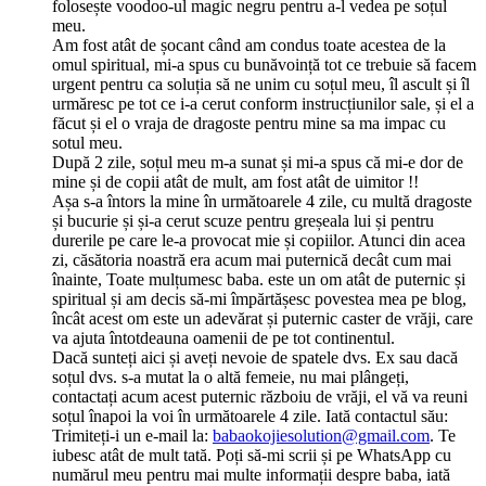
folosește voodoo-ul magic negru pentru a-l vedea pe soțul
meu.
Am fost atât de șocant când am condus toate acestea de la
omul spiritual, mi-a spus cu bunăvoință tot ce trebuie să facem
urgent pentru ca soluția să ne unim cu soțul meu, îl ascult și îl
urmăresc pe tot ce i-a cerut conform instrucțiunilor sale, și el a
făcut și el o vraja de dragoste pentru mine sa ma impac cu
sotul meu.
După 2 zile, soțul meu m-a sunat și mi-a spus că mi-e dor de
mine și de copii atât de mult, am fost atât de uimitor !!
Așa s-a întors la mine în următoarele 4 zile, cu multă dragoste
și bucurie și și-a cerut scuze pentru greșeala lui și pentru
durerile pe care le-a provocat mie și copiilor. Atunci din acea
zi, căsătoria noastră era acum mai puternică decât cum mai
înainte, Toate mulțumesc baba. este un om atât de puternic și
spiritual și am decis să-mi împărtășesc povestea mea pe blog,
încât acest om este un adevărat și puternic caster de vrăji, care
va ajuta întotdeauna oamenii de pe tot continentul.
Dacă sunteți aici și aveți nevoie de spatele dvs. Ex sau dacă
soțul dvs. s-a mutat la o altă femeie, nu mai plângeți,
contactați acum acest puternic războiu de vrăji, el vă va reuni
soțul înapoi la voi în următoarele 4 zile. Iată contactul său:
Trimiteți-i un e-mail la:
babaokojiesolution@gmail.com
. Te
iubesc atât de mult tată. Poți să-mi scrii și pe WhatsApp cu
numărul meu pentru mai multe informații despre baba, iată