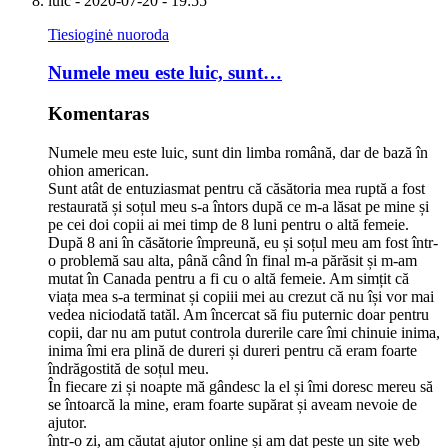
luic
- 2020-07-20 - 19:55
Tiesioginė nuoroda
Numele meu este luic, sunt…
Komentaras
Numele meu este luic, sunt din limba română, dar de bază în
ohion american.
Sunt atât de entuziasmat pentru că căsătoria mea ruptă a fost
restaurată și soțul meu s-a întors după ce m-a lăsat pe mine și
pe cei doi copii ai mei timp de 8 luni pentru o altă femeie.
După 8 ani în căsătorie împreună, eu și soțul meu am fost într-
o problemă sau alta, până când în final m-a părăsit și m-am
mutat în Canada pentru a fi cu o altă femeie. Am simțit că
viața mea s-a terminat și copiii mei au crezut că nu își vor mai
vedea niciodată tatăl. Am încercat să fiu puternic doar pentru
copii, dar nu am putut controla durerile care îmi chinuie inima,
inima îmi era plină de dureri și dureri pentru că eram foarte
îndrăgostită de soțul meu.
În fiecare zi și noapte mă gândesc la el și îmi doresc mereu să
se întoarcă la mine, eram foarte supărat și aveam nevoie de
ajutor.
într-o zi, am căutat ajutor online și am dat peste un site web