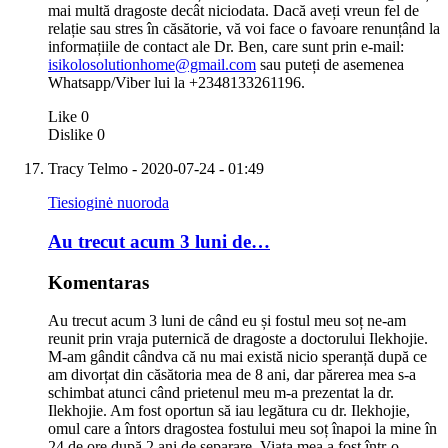
mai multă dragoste decât niciodata. Dacă aveți vreun fel de
relație sau stres în căsătorie, vă voi face o favoare renunțând la
informațiile de contact ale Dr. Ben, care sunt prin e-mail:
isikolosolutionhome@gmail.com
sau puteți de asemenea
Whatsapp/Viber lui la +2348133261196.
Like
0
Dislike
0
Tracy Telmo
- 2020-07-24 - 01:49
Tiesioginė nuoroda
Au trecut acum 3 luni de…
Komentaras
Au trecut acum 3 luni de când eu și fostul meu soț ne-am
reunit prin vraja puternică de dragoste a doctorului Ilekhojie.
M-am gândit cândva că nu mai există nicio speranță după ce
am divorțat din căsătoria mea de 8 ani, dar părerea mea s-a
schimbat atunci când prietenul meu m-a prezentat la dr.
Ilekhojie. Am fost oportun să iau legătura cu dr. Ilekhojie,
omul care a întors dragostea fostului meu soț înapoi la mine în
24 de ore după 2 ani de separare. Viața mea a fost într-o