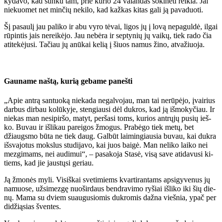
ky­da­vo, kad sun­ku tam, prie ku­rio 24 va­lan­das šo­ki­nė­ti rei­kia. Jai
nie­kuo­met net min­čių ne­ki­lo, kad kaž­kas ki­tas ga­li ją pa­va­duo­ti.
Šį pa­sau­lį jau pa­li­ko ir abu vy­ro tė­vai, li­gos jų į lo­vą ne­pa­gul­dė, il­gai
rū­pin­tis jais ne­rei­kė­jo. Jau ne­bė­ra ir sep­ty­nių jų vai­kų, tiek ra­do čia
ati­te­kė­ju­si. Ta­čiau jų anū­kai ke­lią į šiuos na­mus ži­no, at­va­žiuo­ja.
Gau­na­me naš­tą, ku­rią ge­ba­me pa­neš­ti
„Apie an­trą san­tuo­ką nie­ka­da ne­gal­vo­jau, man tai ne­rū­pė­jo, įvai­rius
dar­bus dir­bau ko­lū­ky­je, sten­giau­si dėl duk­ros, kad ją iš­mo­ky­čiau. Ir
nie­kas man ne­si­pir­šo, ma­tyt, per­ša­si toms, ku­rios ant­rų­jų pu­sių ieš­
ko. Bu­vau ir iš­li­kau pa­rei­gos žmo­gus. Pra­bė­go tiek me­tų, bet
džiaugs­mo bū­ta ne tiek daug. Gal­būt lai­min­giau­sia bu­vau, kai duk­ra
iš­sva­jo­tus moks­lus stu­di­ja­vo, kai juos bai­gė. Man ne­li­ko lai­ko nei
mez­gi­mams, nei au­di­mui“, – pa­sa­ko­ja Sta­sė, vi­są sa­ve ati­da­vu­si ki­
tiems, kad jie jaus­tų­si ge­riau.
Ją žmo­nės my­li. Vi­siš­kai sve­ti­miems kvar­ti­ran­tams ap­si­gy­ve­nus jų
na­muo­se, už­si­mez­gę nuo­šir­daus ben­dra­vi­mo ry­šiai iš­li­ko iki šių die­
nų. Ma­ma su dviem su­au­gu­sio­mis duk­ro­mis daž­na vieš­nia, ypač per
di­dži­ą­sias šven­tes.