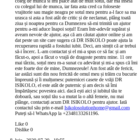
coleg de munca si imi place atat de mult sotul, dar ma insela
cu colegul lui de munca, iar fata asta cred ca foloseste
vrajitorie sau magie neagra pe sotul meu pentru a-l face sa ma
urasca si asta a fost atât de critic și de neclamat, plâng toată
ziua și noaptea pentru ca Dumnezeu să-mi trimită un ajutor
pentru a-mi aduce înapoi soțul! Eram într-adevăr supărat și
aveam nevoie de ajutor, așa că am căutat ajutor online și am
dat peste un site care sugera că DR ISIKOLO poate ajuta la
recuperarea rapidă a fostului iubit. Deci, am simțit că ar trebui
să-i încerc. L-am contactat și el mi-a spus ce să fac și am
făcut-o, apoi a făcut o vrajă de dragoste pentru mine. 11 ore
mai târziu, soțul meu m-a sunat cu adevărat și mi-a spus că îmi
este foarte dor de mine, Dumnezeule! Am fost atât de fericit,
iar astăzi sunt din nou fericită de omul meu și trăim cu bucurie
împreună și îi mulțumesc puternicei casete de vrăji DR
ISIKOLO, el este atât de puternic și am decis să îmi
împărtășesc povestea aici. dacă ești aici și iubitul tău te
doboară, sau soțul tău s-a mutat la o altă femeie, nu mai
plânge, contactați acum DR ISIKOLO pentru ajutor. Iată
contactul său prin e-mail
Isikolosolutionhome@gmail.com
Puteți să-l WhatsApp la +2348133261196.
Like
0
Dislike
0