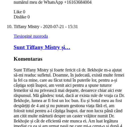
numărul meu de WhatsApp +16163684004
Like
0
Dislike
0
Tiffany Mistry
- 2020-07-21 - 15:31
Tiesioginė nuoroda
Sunt Tiffany Mistry și…
Komentaras
Sunt Tiffany Mistry și foarte fericit că dr. Ilekhojie m-a ajutat
să-mi readuc sufletul. Doamne, în judecată, există multe femei
la fel ca mine, care au făcut totul în puterile lor, pentru a-și
câștiga soții înapoi, am venit aici pentru a spune tuturor
femeilor să nu privească mai departe, deoarece chiar aici este
răspunsul. Mă gândesc total, dacă ar exista rule de vraja ca Dr.
Ilekhojie, lumea ar fi fost un loc bun. Eu și Sotul meu au fost
despărțiți de 4 ani și nu puteam gestiona viața fără el, am
folosit totul pentru a-l câștiga înapoi. dar non lucra până când
am citit multe mărturii despre un caster vrăjitor numit Dr.
Ilekhojie și cât de eficientă este munca ei. Am luat legătura
imediat cu ea și am urmat pașii pe care mi-a cerut-o și după 4