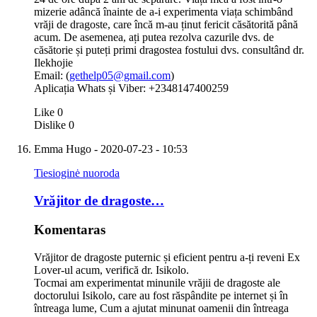
mizerie adâncă înainte de a-i experimenta viața schimbând
vrăji de dragoste, care încă m-au ținut fericit căsătorită până
acum. De asemenea, ați putea rezolva cazurile dvs. de
căsătorie și puteți primi dragostea fostului dvs. consultând dr.
Ilekhojie
Email: (
gethelp05@gmail.com
)
Aplicația Whats și Viber: +2348147400259
Like
0
Dislike
0
Emma Hugo
- 2020-07-23 - 10:53
Tiesioginė nuoroda
Vrăjitor de dragoste…
Komentaras
Vrăjitor de dragoste puternic și eficient pentru a-ți reveni Ex
Lover-ul acum, verifică dr. Isikolo.
Tocmai am experimentat minunile vrăjii de dragoste ale
doctorului Isikolo, care au fost răspândite pe internet și în
întreaga lume, Cum a ajutat minunat oamenii din întreaga