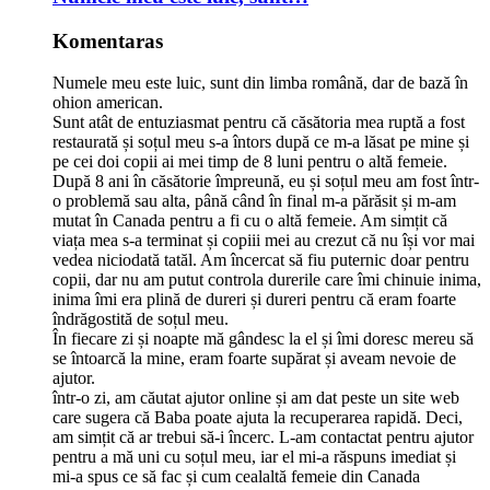
Komentaras
Numele meu este luic, sunt din limba română, dar de bază în
ohion american.
Sunt atât de entuziasmat pentru că căsătoria mea ruptă a fost
restaurată și soțul meu s-a întors după ce m-a lăsat pe mine și
pe cei doi copii ai mei timp de 8 luni pentru o altă femeie.
După 8 ani în căsătorie împreună, eu și soțul meu am fost într-
o problemă sau alta, până când în final m-a părăsit și m-am
mutat în Canada pentru a fi cu o altă femeie. Am simțit că
viața mea s-a terminat și copiii mei au crezut că nu își vor mai
vedea niciodată tatăl. Am încercat să fiu puternic doar pentru
copii, dar nu am putut controla durerile care îmi chinuie inima,
inima îmi era plină de dureri și dureri pentru că eram foarte
îndrăgostită de soțul meu.
În fiecare zi și noapte mă gândesc la el și îmi doresc mereu să
se întoarcă la mine, eram foarte supărat și aveam nevoie de
ajutor.
într-o zi, am căutat ajutor online și am dat peste un site web
care sugera că Baba poate ajuta la recuperarea rapidă. Deci,
am simțit că ar trebui să-i încerc. L-am contactat pentru ajutor
pentru a mă uni cu soțul meu, iar el mi-a răspuns imediat și
mi-a spus ce să fac și cum cealaltă femeie din Canada