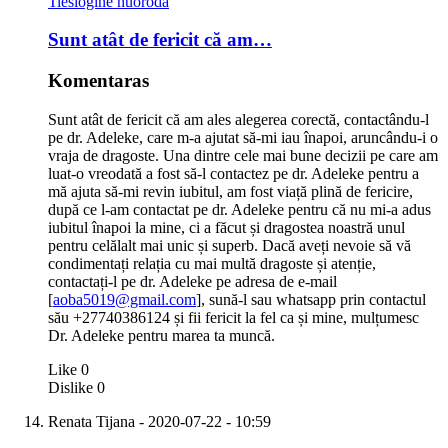
Tiesioginė nuoroda
Sunt atât de fericit că am…
Komentaras
Sunt atât de fericit că am ales alegerea corectă, contactându-l
pe dr. Adeleke, care m-a ajutat să-mi iau înapoi, aruncându-i o
vraja de dragoste. Una dintre cele mai bune decizii pe care am
luat-o vreodată a fost să-l contactez pe dr. Adeleke pentru a
mă ajuta să-mi revin iubitul, am fost viață plină de fericire,
după ce l-am contactat pe dr. Adeleke pentru că nu mi-a adus
iubitul înapoi la mine, ci a făcut și dragostea noastră unul
pentru celălalt mai unic și superb. Dacă aveți nevoie să vă
condimentați relația cu mai multă dragoste și atenție,
contactați-l pe dr. Adeleke pe adresa de e-mail
[
aoba5019@gmail.com
], sună-l sau whatsapp prin contactul
său +27740386124 și fii fericit la fel ca și mine, mulțumesc
Dr. Adeleke pentru marea ta muncă.
Like
0
Dislike
0
Renata Tijana
- 2020-07-22 - 10:59