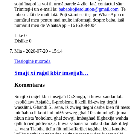
soțul înapoi la voi în următoarele 4 zile. Iată contactul său:
Trimiteți-i un e-mail la:
babaokojiesolution@gmail.com
. Te
iubesc atât de mult tată. Poți să-mi scrii și pe WhatsApp cu
numărul meu pentru mai multe informații despre baba, iată
numărul meu de WhatsApp +16163684004
Like
0
Dislike
0
Mia
- 2020-07-20 - 15:14
Tiesioginė nuoroda
Smajt xi raġel kbir imsejjaħ…
Komentaras
Smajt xi raġel kbir imsejjaħ Dr.Sango, li huwa xandar tal-
jespliċitaw Asjatiċi, il-problema li kelli fiż-żwieġ tiegħi
wasslitni. Għandi 51 sena, iż-żwieġ tiegħi darba kien fil-mess
minħabba li kont ilni miżżewweġ għal 10 snin mingħajr ma
nkun nista 'noħolmu għal żewġi, imbagħad filgħaxija waħda
qalli li ried jiddivorzja, huwa saħansitra ħalla d-dar dak il-lejl
ta' wara Tlabtha tieħu ftit mill-affarijiet tagħha, iżda l-motivi