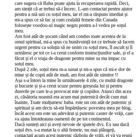
care sugera că Baba poate ajuta la recuperarea rapidă. Deci,
am simțit că ar trebui să-i încerc. L-am contactat pentru ajutor
pentru a mă uni cu soțul meu, iar el mi-a răspuns imediat și
mi-a spus ce să fac și cum cealaltă femeie din Canada
folosește voodoo-ul magic negru pentru a-l vedea pe soțul
meu.
Am fost atât de șocant când am condus toate acestea de la
omul spiritual, mi-a spus cu bunăvoință tot ce trebuie să facem
urgent pentru ca soluția să ne unim cu soțul meu, îl ascult și îl
urmăresc pe tot ce i-a cerut conform instrucțiunilor sale, și el a
făcut și el o vraja de dragoste pentru mine sa ma impac cu
sotul meu.
După 2 zile, soțul meu m-a sunat și mi-a spus că mi-e dor de
mine și de copii atât de mult, am fost atât de uimitor !!
Așa s-a întors la mine în următoarele 4 zile, cu multă dragoste
și bucurie și și-a cerut scuze pentru greșeala lui și pentru
durerile pe care le-a provocat mie și copiilor. Atunci din acea
zi, căsătoria noastră era acum mai puternică decât cum mai
înainte, Toate mulțumesc baba. este un om atât de puternic și
spiritual și am decis să-mi împărtășesc povestea mea pe blog,
încât acest om este un adevărat și puternic caster de vrăji, care
va ajuta întotdeauna oamenii de pe tot continentul.
Dacă sunteți aici și aveți nevoie de spatele dvs. Ex sau dacă
soțul dvs. s-a mutat la o altă femeie, nu mai plângeți,
contactați acum acest puternic războiu de vrăji, el vă va reuni