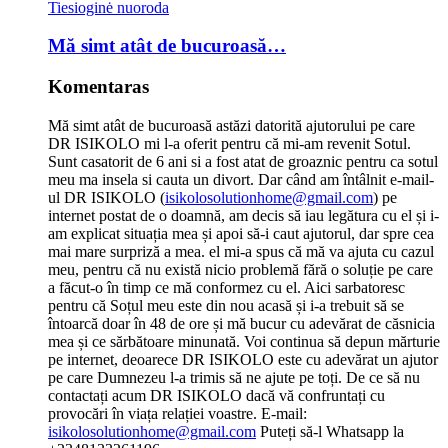
Tiesioginė nuoroda
Mă simt atât de bucuroasă…
Komentaras
Mă simt atât de bucuroasă astăzi datorită ajutorului pe care
DR ISIKOLO mi l-a oferit pentru că mi-am revenit Sotul.
Sunt casatorit de 6 ani si a fost atat de groaznic pentru ca sotul
meu ma insela si cauta un divort. Dar când am întâlnit e-mail-
ul DR ISIKOLO (
isikolosolutionhome@gmail.com
) pe
internet postat de o doamnă, am decis să iau legătura cu el și i-
am explicat situația mea și apoi să-i caut ajutorul, dar spre cea
mai mare surpriză a mea. el mi-a spus că mă va ajuta cu cazul
meu, pentru că nu există nicio problemă fără o soluție pe care
a făcut-o în timp ce mă conformez cu el. Aici sarbatoresc
pentru că Soțul meu este din nou acasă și i-a trebuit să se
întoarcă doar în 48 de ore și mă bucur cu adevărat de căsnicia
mea și ce sărbătoare minunată. Voi continua să depun mărturie
pe internet, deoarece DR ISIKOLO este cu adevărat un ajutor
pe care Dumnezeu l-a trimis să ne ajute pe toți. De ce să nu
contactați acum DR ISIKOLO dacă vă confruntați cu
provocări în viața relației voastre. E-mail:
isikolosolutionhome@gmail.com
Puteți să-l Whatsapp la