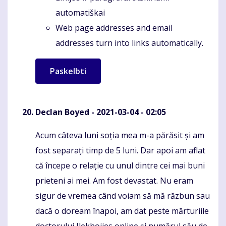
automatiškai
Web page addresses and email
addresses turn into links automatically.
Declan Boyed
- 2021-03-04 - 02:05
Acum câteva luni soția mea m-a părăsit și am
Komentaras
fost separați timp de 5 luni. Dar apoi am aflat
că începe o relație cu unul dintre cei mai buni
prieteni ai mei. Am fost devastat. Nu eram
sigur de vremea când voiam să mă răzbun sau
dacă o doream înapoi, am dat peste mărturiile