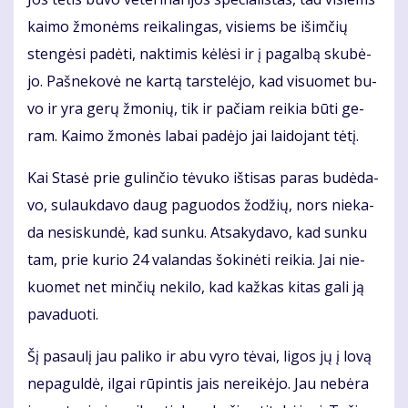
kai­mo žmo­nėms rei­ka­lin­gas, vi­siems be iš­im­čių
sten­gė­si pa­dė­ti, nak­ti­mis kė­lė­si ir į pa­gal­bą sku­bė­
jo. Pa­šne­ko­vė ne kar­tą tars­te­lė­jo, kad vi­suo­met bu­
vo ir yra ge­rų žmo­nių, tik ir pa­čiam rei­kia bū­ti ge­
ram. Kai­mo žmo­nės la­bai pa­dė­jo jai lai­do­jant tė­tį.
Kai Sta­sė prie gu­lin­čio tė­vu­ko iš­ti­sas pa­ras bu­dė­da­
vo, su­lauk­da­vo daug pa­guo­dos žo­džių, nors nie­ka­
da ne­si­skun­dė, kad sun­ku. At­sa­ky­da­vo, kad sun­ku
tam, prie ku­rio 24 va­lan­das šo­ki­nė­ti rei­kia. Jai nie­
kuo­met net min­čių ne­ki­lo, kad kaž­kas ki­tas ga­li ją
pa­va­duo­ti.
Šį pa­sau­lį jau pa­li­ko ir abu vy­ro tė­vai, li­gos jų į lo­vą
ne­pa­gul­dė, il­gai rū­pin­tis jais ne­rei­kė­jo. Jau ne­bė­ra