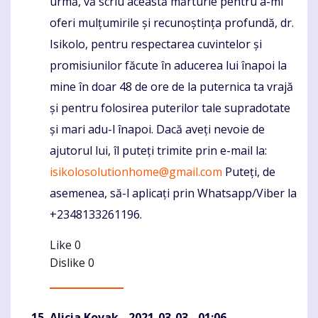
urmă, vă scriu această mărturie pentru a-mi
oferi mulțumirile și recunoștința profundă, dr.
Isikolo, pentru respectarea cuvintelor și
promisiunilor făcute în aducerea lui înapoi la
mine în doar 48 de ore de la puternica ta vrajă
și pentru folosirea puterilor tale supradotate
și mari adu-l înapoi. Dacă aveți nevoie de
ajutorul lui, îl puteți trimite prin e-mail la:
isikolosolutionhome@gmail.com
Puteți, de
asemenea, să-l aplicați prin Whatsapp/Viber la
+2348133261196.
Like
0
Dislike
0
Alicia Kovak
- 2021-03-03 - 01:06