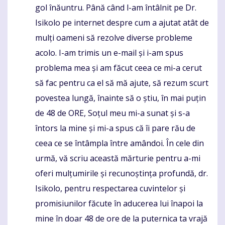
gol înăuntru. Până când l-am întâlnit pe Dr.
Isikolo pe internet despre cum a ajutat atât de
mulți oameni să rezolve diverse probleme
acolo. I-am trimis un e-mail și i-am spus
problema mea și am făcut ceea ce mi-a cerut
să fac pentru ca el să mă ajute, să rezum scurt
povestea lungă, înainte să o știu, în mai puțin
de 48 de ORE, Soțul meu mi-a sunat și s-a
întors la mine și mi-a spus că îi pare rău de
ceea ce se întâmpla între amândoi. În cele din
urmă, vă scriu această mărturie pentru a-mi
oferi mulțumirile și recunoștința profundă, dr.
Isikolo, pentru respectarea cuvintelor și
promisiunilor făcute în aducerea lui înapoi la
mine în doar 48 de ore de la puternica ta vrajă