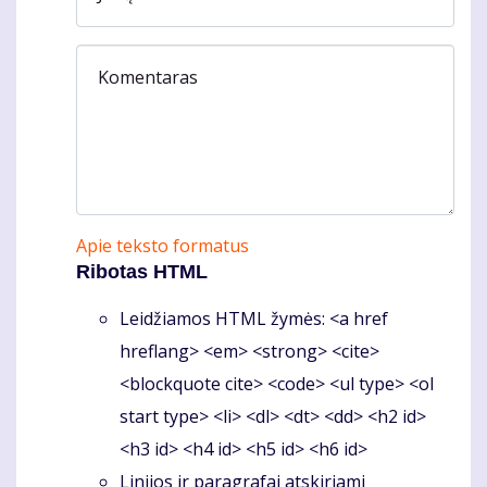
Komentaras
Apie teksto formatus
Ribotas HTML
Leidžiamos HTML žymės: <a href
hreflang> <em> <strong> <cite>
<blockquote cite> <code> <ul type> <ol
start type> <li> <dl> <dt> <dd> <h2 id>
<h3 id> <h4 id> <h5 id> <h6 id>
Linijos ir paragrafai atskiriami