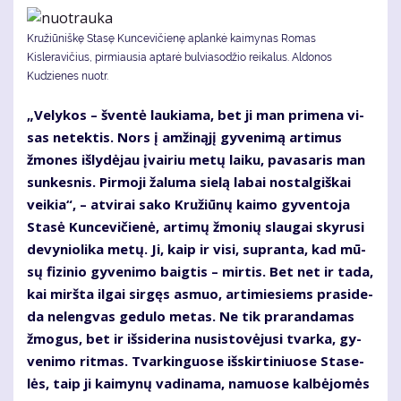
Kružiūniškę Stasę Kuncevičienę aplankė kaimynas Romas
Kisleravičius, pirmiausia aptarė bulviasodžio reikalus. Aldonos
Kudzienes nuotr.
„Ve­ly­kos – šven­tė lau­kia­ma, bet ji man pri­me­na vi­
sas ne­tek­tis. Nors į am­ži­ną­jį gy­ve­ni­mą ar­ti­mus
žmo­nes iš­ly­dė­jau įvai­riu me­tų lai­ku, pa­va­sa­ris man
sun­kes­nis. Pir­mo­ji ža­lu­ma sie­lą la­bai nos­tal­giš­kai
vei­kia“, – at­vi­rai sa­ko Kru­žiū­nų kai­mo gy­ven­to­ja
Sta­sė Kun­ce­vi­čie­nė, ar­ti­mų žmo­nių slau­gai sky­ru­si
de­vy­nio­li­ka me­tų. Ji, kaip ir vi­si, su­pran­ta, kad mū­
sų fi­zi­nio gy­ve­ni­mo baig­tis – mir­tis. Bet net ir ta­da,
kai mirš­ta il­gai sir­gęs as­muo, ar­ti­mie­siems pra­si­de­
da ne­leng­vas ge­du­lo me­tas. Ne tik pra­ran­da­mas
žmo­gus, bet ir iš­si­de­ri­na nu­si­sto­vė­ju­si tvar­ka, gy­
ve­ni­mo rit­mas. Tvar­kin­guo­se iš­skir­ti­niuo­se Sta­se­
lės, taip ji kai­my­nų va­di­na­ma, na­muo­se kal­bė­jo­mės