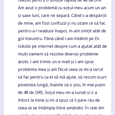
Isikolo pentru o soluție rapidă de 48 de ore.
Am avut o problemă cu soțul meu acum un an
și șase luni, care ne separă. Când s-a despărțit
de mine, am fost confuză și nu știam ce să fac
pentru a-l readuce înapoi, m-am simțit atât de
gol înăuntru. Până când l-am întâlnit pe Dr.
Isikolo pe internet despre cum a ajutat atât de
mulți oameni să rezolve diverse probleme
acolo. I-am trimis un e-mail și i-am spus
problema mea și am făcut ceea ce mi-a cerut
să fac pentru ca el să mă ajute, să rezum scurt
povestea lungă, înainte să o știu, în mai puțin
de 48 de ORE, Soțul meu mi-a sunat și s-a
întors la mine și mi-a spus că îi pare rău de
ceea ce se întâmpla între amândoi. În cele din