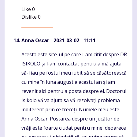
Like
0
Dislike
0
Anna Oscar
- 2021-03-02 - 11:11
Acesta este site-ul pe care l-am citit despre DR
Komentaras
ISIKOLO și l-am contactat pentru a mă ajuta
să-l iau pe fostul meu iubit să se căsătorească
cu mine în luna august a acestui an și am
revenit aici pentru a posta despre el. Doctorul
Isikolo vă va ajuta să vă rezolvați problema
indiferent prin ce treceți. Numele meu este
Anna Oscar. Postarea despre un jucător de
vrăji este foarte ciudat pentru mine, deoarece