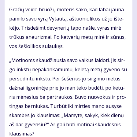
Gra­žių vei­do bruo­žų mo­te­ris sa­ko, kad la­bai jau­na
pa­mi­lo sa­vo vy­rą Vy­tau­tą, aš­tuo­nio­li­kos už jo iš­te­
kė­jo. Tris­de­šimt de­vy­ne­rių ta­po naš­le, vy­ras mi­rė
trū­kus aneu­riz­mai. Po ket­ve­rių me­tų mi­rė ir sū­nus,
vos še­šio­li­kos su­lau­kęs.
„Mo­ti­noms skau­džiau­sia sa­vo vai­kus lai­do­ti. Jis sir­
go inks­tų ne­pa­kan­ka­mu­mu, ke­le­tą me­tų gy­ve­no su
per­so­din­tu inks­tu. Per še­še­rius jo sir­gi­mo me­tus
daž­nai li­go­ni­nė­je prie jo man te­ko bu­dė­ti, po ke­tu­
ris mė­ne­sius be per­trau­kos. Bu­vo nuo­vo­kus ir pro­
tin­gas ber­niu­kas. Tur­būt iki mir­ties ma­no au­sy­se
skam­bės jo klau­si­mas: „Ma­my­te, sa­kyk, kiek die­nų
aš dar gy­ven­siu?“ Ar ga­li bū­ti mo­ti­nai skau­des­nis
klau­si­mas?