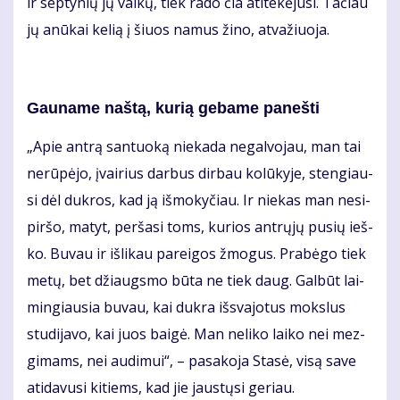
ir sep­ty­nių jų vai­kų, tiek ra­do čia ati­te­kė­ju­si. Ta­čiau
jų anū­kai ke­lią į šiuos na­mus ži­no, at­va­žiuo­ja.
Gau­na­me naš­tą, ku­rią ge­ba­me pa­neš­ti
„Apie an­trą san­tuo­ką nie­ka­da ne­gal­vo­jau, man tai
ne­rū­pė­jo, įvai­rius dar­bus dir­bau ko­lū­ky­je, sten­giau­
si dėl duk­ros, kad ją iš­mo­ky­čiau. Ir nie­kas man ne­si­
pir­šo, ma­tyt, per­ša­si toms, ku­rios ant­rų­jų pu­sių ieš­
ko. Bu­vau ir iš­li­kau pa­rei­gos žmo­gus. Pra­bė­go tiek
me­tų, bet džiaugs­mo bū­ta ne tiek daug. Gal­būt lai­
min­giau­sia bu­vau, kai duk­ra iš­sva­jo­tus moks­lus
stu­di­ja­vo, kai juos bai­gė. Man ne­li­ko lai­ko nei mez­
gi­mams, nei au­di­mui“, – pa­sa­ko­ja Sta­sė, vi­są sa­ve
ati­da­vu­si ki­tiems, kad jie jaus­tų­si ge­riau.