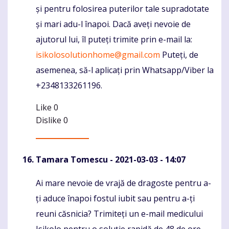
și pentru folosirea puterilor tale supradotate
și mari adu-l înapoi. Dacă aveți nevoie de
ajutorul lui, îl puteți trimite prin e-mail la:
isikolosolutionhome@gmail.com
Puteți, de
asemenea, să-l aplicați prin Whatsapp/Viber la
+2348133261196.
Like
0
Dislike
0
Tamara Tomescu
- 2021-03-03 - 14:07
Ai mare nevoie de vrajă de dragoste pentru a-
Komentaras
ți aduce înapoi fostul iubit sau pentru a-ți
reuni căsnicia? Trimiteți un e-mail medicului