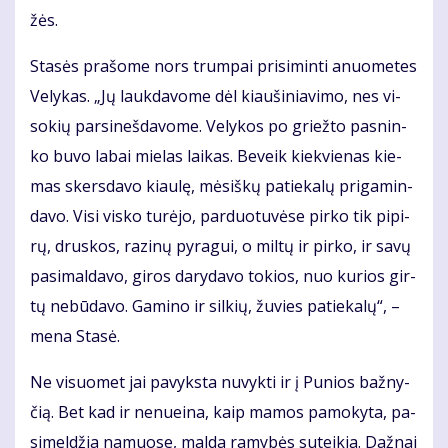
žės.
Sta­sės pra­šo­me nors trum­pai pri­si­min­ti anuo­me­tes
Ve­ly­kas. „Jų lauk­da­vo­me dėl kiau­ši­nia­vi­mo, nes vi­
so­kių par­si­neš­da­vo­me. Ve­ly­kos po griež­to pas­nin­
ko bu­vo la­bai mie­las lai­kas. Be­veik kiek­vie­nas kie­
mas skers­da­vo kiau­lę, mė­siš­kų pa­tie­ka­lų pri­ga­min­
da­vo. Vi­si vis­ko tu­rė­jo, par­duo­tu­vė­se pir­ko tik pi­pi­
rų, drus­kos, ra­zi­nų py­ra­gui, o mil­tų ir pir­ko, ir sa­vų
pa­si­mal­da­vo, gi­ros da­ry­da­vo to­kios, nuo ku­rios gir­
tų ne­bū­da­vo. Ga­mi­no ir sil­kių, žu­vies pa­tie­ka­lų“, –
me­na Sta­sė.
Ne vi­suo­met jai pa­vyks­ta nu­vyk­ti ir į Pu­nios baž­ny­
čią. Bet kad ir ne­nu­ei­na, kaip ma­mos pa­mo­ky­ta, pa­
si­mel­džia na­muo­se, mal­da ra­my­bės su­tei­kia. Daž­nai