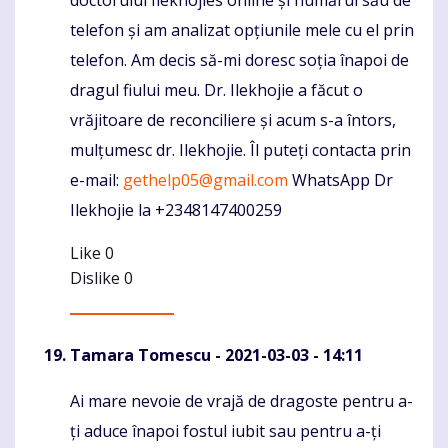
doctorului Ilekhojies online și numărul său de
telefon și am analizat opțiunile mele cu el prin
telefon. Am decis să-mi doresc soția înapoi de
dragul fiului meu. Dr. Ilekhojie a făcut o
vrăjitoare de reconciliere și acum s-a întors,
mulțumesc dr. Ilekhojie. Îl puteți contacta prin
e-mail:
gethelp05@gmail.com
WhatsApp Dr
Ilekhojie la +2348147400259
Like
0
Dislike
0
Tamara Tomescu
- 2021-03-03 - 14:11
Ai mare nevoie de vrajă de dragoste pentru a-
Komentaras
ți aduce înapoi fostul iubit sau pentru a-ți