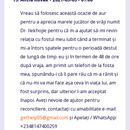
Vreau să folosesc această ocazie de aur
Komentaras
pentru a aprecia marele jucător de vrăji numit
Dr. Ilekhojie pentru că m-a ajutat să-mi revin
relația cu fostul meu iubit când a terminat și
mi-a întors spatele pentru o perioadă destul
de lungă de timp. eu și în termen de 48 de ore
după vraja, am primit un telefon de la fosta
mea, spunându-i că îi pare rău că m-a rănit și
că nu-mi va mai face așa ceva în viața lui, am
fost surprins, dar ulterior l-am acceptat
înapoi. Aveți nevoie de ajutor pentru
reconciliere, contactați cu amabilitate e-mail:
gethelp05@gmail.com
și Apelați / WhatsApp:
+2348147400259