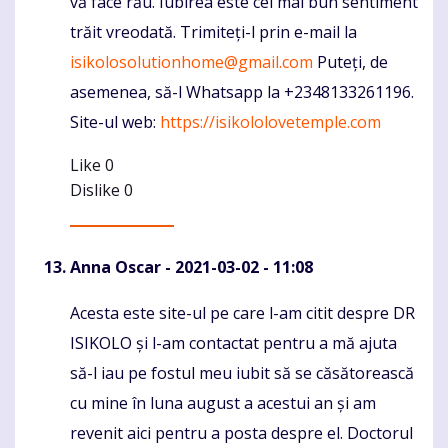
vă face rău. Iubirea este cel mai bun sentiment
trăit vreodată. Trimiteți-l prin e-mail la
isikolosolutionhome@gmail.com
Puteți, de
asemenea, să-l Whatsapp la +2348133261196.
Site-ul web:
https://isikololovetemple.com
Like
0
Dislike
0
Anna Oscar
- 2021-03-02 - 11:08
Acesta este site-ul pe care l-am citit despre DR
Komentaras
ISIKOLO și l-am contactat pentru a mă ajuta
să-l iau pe fostul meu iubit să se căsătorească
cu mine în luna august a acestui an și am
revenit aici pentru a posta despre el. Doctorul