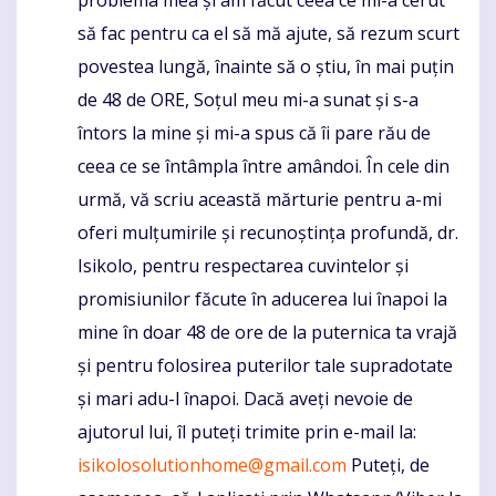
problema mea și am făcut ceea ce mi-a cerut
să fac pentru ca el să mă ajute, să rezum scurt
povestea lungă, înainte să o știu, în mai puțin
de 48 de ORE, Soțul meu mi-a sunat și s-a
întors la mine și mi-a spus că îi pare rău de
ceea ce se întâmpla între amândoi. În cele din
urmă, vă scriu această mărturie pentru a-mi
oferi mulțumirile și recunoștința profundă, dr.
Isikolo, pentru respectarea cuvintelor și
promisiunilor făcute în aducerea lui înapoi la
mine în doar 48 de ore de la puternica ta vrajă
și pentru folosirea puterilor tale supradotate
și mari adu-l înapoi. Dacă aveți nevoie de
ajutorul lui, îl puteți trimite prin e-mail la:
isikolosolutionhome@gmail.com
Puteți, de