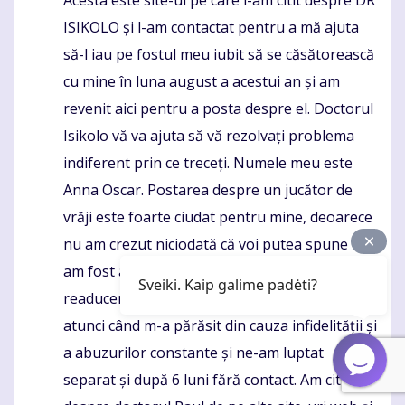
Acesta este site-ul pe care l-am citit despre DR
Komentaras
ISIKOLO și l-am contactat pentru a mă ajuta
să-l iau pe fostul meu iubit să se căsătorească
cu mine în luna august a acestui an și am
revenit aici pentru a posta despre el. Doctorul
Isikolo vă va ajuta să vă rezolvați problema
indiferent prin ce treceți. Numele meu este
Anna Oscar. Postarea despre un jucător de
vrăji este foarte ciudat pentru mine, deoarece
nu am crezut niciodată că voi putea spune că
am fost ajutat de un jucător de vrăji în
Sveiki. Kaip galime padėti?
readucerea fostului meu iubit la mine chiar și
atunci când m-a părăsit din cauza infidelității și
a abuzurilor constante și ne-am luptat
separat și după 6 luni fără contact. Am citit