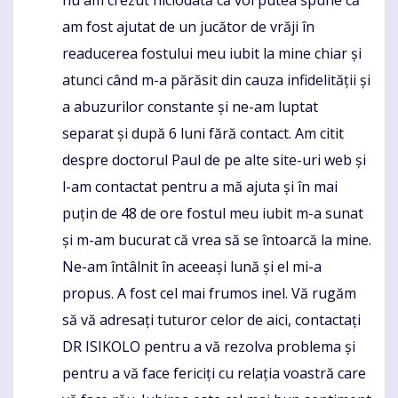
nu am crezut niciodată că voi putea spune că
am fost ajutat de un jucător de vrăji în
readucerea fostului meu iubit la mine chiar și
atunci când m-a părăsit din cauza infidelității și
a abuzurilor constante și ne-am luptat
separat și după 6 luni fără contact. Am citit
despre doctorul Paul de pe alte site-uri web și
l-am contactat pentru a mă ajuta și în mai
puțin de 48 de ore fostul meu iubit m-a sunat
și m-am bucurat că vrea să se întoarcă la mine.
Ne-am întâlnit în aceeași lună și el mi-a
propus. A fost cel mai frumos inel. Vă rugăm
să vă adresați tuturor celor de aici, contactați
DR ISIKOLO pentru a vă rezolva problema și
pentru a vă face fericiți cu relația voastră care