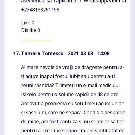
asemenea, să-l aplicați prin Whatsapp/Viber la
+2348133261196.
Like
0
Dislike
0
Tamara Tomescu
- 2021-03-03 - 14:08
Ai mare nevoie de vrajă de dragoste pentru a-
Komentaras
ți aduce înapoi fostul iubit sau pentru a-ți
reuni căsnicia? Trimiteți un e-mail medicului
Isikolo pentru o soluție rapidă de 48 de ore.
Am avut o problemă cu soțul meu acum un an
și șase luni, care ne separă. Când s-a despărțit
de mine, am fost confuză și nu știam ce să fac
pentru a-l readuce înapoi, m-am simțit atât de