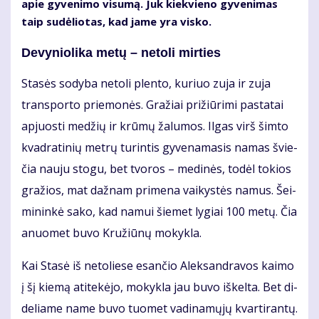
apie gy­ve­ni­mo vi­su­mą. Juk kiek­vie­no gy­ve­ni­mas
taip su­dė­lio­tas, kad ja­me yra vis­ko.
De­vy­nio­li­ka me­tų – ne­to­li mir­ties
Sta­sės so­dy­ba ne­to­li plen­to, ku­riuo zu­ja ir zu­ja
trans­por­to prie­mo­nės. Gra­žiai pri­žiū­ri­mi pa­sta­tai
ap­juos­ti me­džių ir krū­mų ža­lu­mos. Il­gas virš šim­to
kvad­ra­ti­nių met­rų tu­rin­tis gy­ve­na­ma­sis na­mas švie­
čia nau­ju sto­gu, bet tvo­ros – me­di­nės, to­dėl to­kios
gra­žios, mat daž­nam pri­me­na vai­kys­tės na­mus. Šei­
mi­nin­kė sa­ko, kad na­mui šie­met ly­giai 100 me­tų. Čia
anuo­met bu­vo Kru­žiū­nų mo­kyk­la.
Kai Sta­sė iš ne­to­lie­se esan­čio Alek­san­dra­vos kai­mo
į šį kie­mą ati­te­kė­jo, mo­kyk­la jau bu­vo iš­kel­ta. Bet di­
de­lia­me na­me bu­vo tuo­met va­di­na­mų­jų kvar­ti­ran­tų.