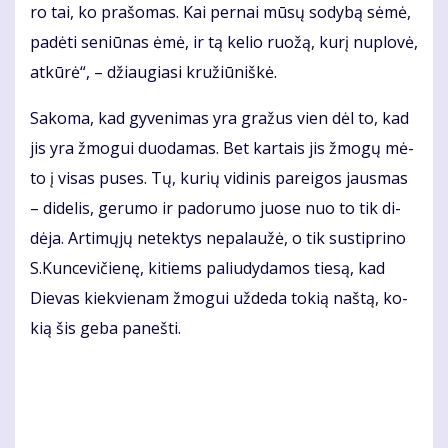
ro tai, ko pra­šo­mas. Kai per­nai mū­sų so­dy­bą sė­mė,
pa­dė­ti se­niū­nas ėmė, ir tą ke­lio ruo­žą, ku­rį nu­plo­vė,
at­kū­rė“, – džiau­gia­si kru­žiū­niš­kė.
Sa­ko­ma, kad gy­ve­ni­mas yra gra­žus vien dėl to, kad
jis yra žmo­gui duo­da­mas. Bet kar­tais jis žmo­gų mė­
to į vi­sas pu­ses. Tų, ku­rių vi­di­nis pa­rei­gos jaus­mas
– di­de­lis, ge­ru­mo ir pa­do­ru­mo juo­se nuo to tik di­
dė­ja. Ar­ti­mų­jų ne­tek­tys ne­pa­lau­žė, o tik su­stip­ri­no
S.Kun­ce­vi­čie­nę, ki­tiems pa­liu­dy­da­mos tie­są, kad
Die­vas kiek­vie­nam žmo­gui už­de­da to­kią naš­tą, ko­
kią šis ge­ba pa­neš­ti.