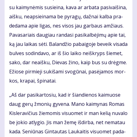
su kai­my­nė­mis su­si­ei­na, ka­va ar ar­ba­ta pa­si­vai­ši­na,
aiš­ku, neap­si­ei­na­ma be py­ra­gų, daž­nai kal­ba pra­
de­da­ma apie li­gas, nes vi­sos jau gar­baus am­žiaus.
Pa­va­sa­riais dau­giau ran­da­si pa­si­kal­bė­ji­mų apie tai,
ką jau lai­kas sė­ti. Ba­lan­džio pa­bai­go­je be­veik vi­sa­da
bul­ves so­din­da­vo, ar iš šio lai­ko ne­iš­kryps šie­met,
sa­ko, dar ne­aiš­ku, Die­vas ži­no, kaip bus su drėg­me.
Ežio­se pir­mie­ji su­ki­ša­mi svo­gū­nai, pa­sė­ja­mos mor­
kos, kra­pai, špi­na­tai.
„Aš dar pa­si­kar­to­siu, kad ir šian­die­nos kai­muo­se
daug ge­rų žmo­nių gy­ve­na. Ma­no kai­my­nas Ro­mas
Kis­le­ra­vi­čius žie­mo­mis vi­suo­met ir man ke­lią nu­va­lo
be jo­kio at­ly­gio. Jis man že­mę iš­dir­ba, net ne­ma­tau
ka­da. Se­niū­nas Gin­tau­tas Lau­kai­tis vi­suo­met pa­da­