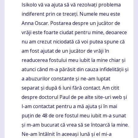
Isikolo vă va ajuta să vă rezolvați problema
indiferent prin ce treceți. Numele meu este
Anna Oscar. Postarea despre un jucător de
vrăji este foarte ciudat pentru mine, deoarece
nu am crezut niciodată că voi putea spune că
am fost ajutat de un jucător de vrăji în
readucerea fostului meu iubit la mine chiar și
atunci când m-a părăsit din cauza infidelității și
a abuzurilor constante și ne-am luptat
separat și după 6 luni fără contact. Am citit
despre doctorul Paul de pe alte site-uri web și
l-am contactat pentru a mă ajuta și în mai
puțin de 48 de ore fostul meu iubit m-a sunat
și m-am bucurat că vrea să se întoarcă la mine.
Ne-am întâlnit în aceeași lună și el mi-a