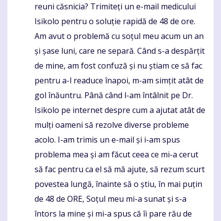
reuni căsnicia? Trimiteți un e-mail medicului
Isikolo pentru o soluție rapidă de 48 de ore.
Am avut o problemă cu soțul meu acum un an
și șase luni, care ne separă. Când s-a despărțit
de mine, am fost confuză și nu știam ce să fac
pentru a-l readuce înapoi, m-am simțit atât de
gol înăuntru. Până când l-am întâlnit pe Dr.
Isikolo pe internet despre cum a ajutat atât de
mulți oameni să rezolve diverse probleme
acolo. I-am trimis un e-mail și i-am spus
problema mea și am făcut ceea ce mi-a cerut
să fac pentru ca el să mă ajute, să rezum scurt
povestea lungă, înainte să o știu, în mai puțin
de 48 de ORE, Soțul meu mi-a sunat și s-a
întors la mine și mi-a spus că îi pare rău de