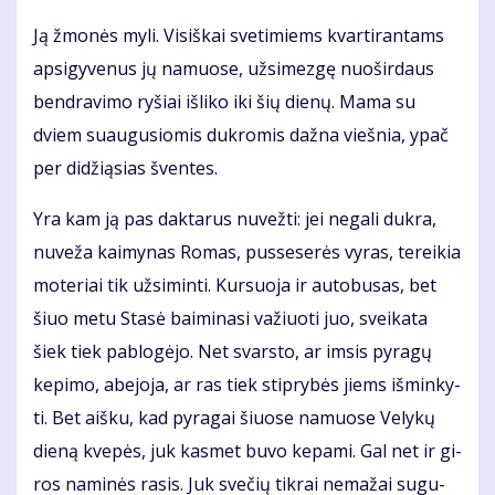
Ją žmo­nės my­li. Vi­siš­kai sve­ti­miems kvar­ti­ran­tams
ap­si­gy­ve­nus jų na­muo­se, už­si­mez­gę nuo­šir­daus
ben­dra­vi­mo ry­šiai iš­li­ko iki šių die­nų. Ma­ma su
dviem su­au­gu­sio­mis duk­ro­mis daž­na vieš­nia, ypač
per di­dži­ą­sias šven­tes.
Yra kam ją pas dak­ta­rus nu­vež­ti: jei ne­ga­li duk­ra,
nu­ve­ža kai­my­nas Ro­mas, pus­se­se­rės vy­ras, te­rei­kia
mo­te­riai tik už­si­min­ti. Kur­suo­ja ir au­to­bu­sas, bet
šiuo me­tu Sta­sė bai­mi­na­si va­žiuo­ti juo, svei­ka­ta
šiek tiek pa­blo­gė­jo. Net svars­to, ar im­sis py­ra­gų
ke­pi­mo, abe­jo­ja, ar ras tiek stip­ry­bės jiems iš­min­ky­
ti. Bet aiš­ku, kad py­ra­gai šiuo­se na­muo­se Ve­ly­kų
die­ną kve­pės, juk kas­met bu­vo ke­pa­mi. Gal net ir gi­
ros na­mi­nės ra­sis. Juk sve­čių tik­rai ne­ma­žai su­gu­