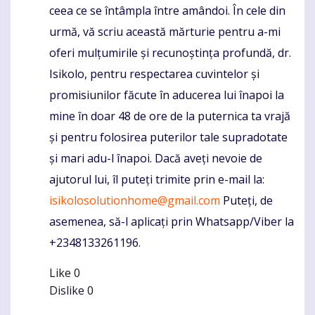
ceea ce se întâmpla între amândoi. În cele din
urmă, vă scriu această mărturie pentru a-mi
oferi mulțumirile și recunoștința profundă, dr.
Isikolo, pentru respectarea cuvintelor și
promisiunilor făcute în aducerea lui înapoi la
mine în doar 48 de ore de la puternica ta vrajă
și pentru folosirea puterilor tale supradotate
și mari adu-l înapoi. Dacă aveți nevoie de
ajutorul lui, îl puteți trimite prin e-mail la:
isikolosolutionhome@gmail.com
Puteți, de
asemenea, să-l aplicați prin Whatsapp/Viber la
+2348133261196.
Like
0
Dislike
0