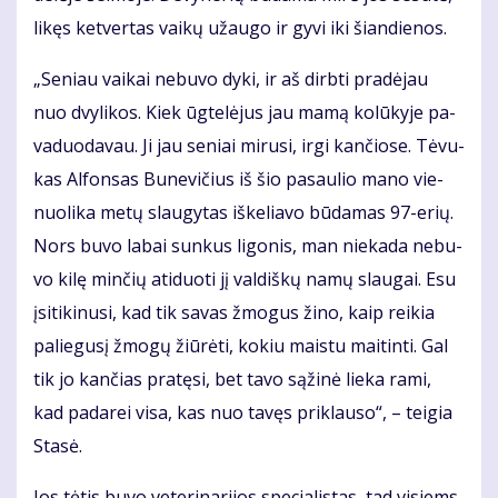
li­kęs ket­ver­tas vai­kų už­au­go ir gy­vi iki šian­die­nos.
„Se­niau vai­kai ne­bu­vo dy­ki, ir aš dirb­ti pra­dė­jau
nuo dvy­li­kos. Kiek ūg­te­lė­jus jau ma­mą ko­lū­ky­je pa­
va­duo­da­vau. Ji jau se­niai mi­ru­si, ir­gi kan­čio­se. Tė­vu­
kas Al­fon­sas Bu­ne­vi­čius iš šio pa­sau­lio ma­no vie­
nuo­li­ka me­tų slau­gy­tas iš­ke­lia­vo bū­da­mas 97-erių.
Nors bu­vo la­bai sun­kus li­go­nis, man nie­ka­da ne­bu­
vo ki­lę min­čių ati­duo­ti jį val­diš­kų na­mų slau­gai. Esu
įsi­ti­ki­nu­si, kad tik sa­vas žmo­gus ži­no, kaip rei­kia
pa­lie­gu­sį žmo­gų žiū­rė­ti, ko­kiu mais­tu mai­tin­ti. Gal
tik jo kan­čias pra­tę­si, bet ta­vo są­ži­nė lie­ka ra­mi,
kad pa­da­rei vi­sa, kas nuo ta­vęs pri­klau­so“, – tei­gia
Sta­sė.
Jos tė­tis bu­vo ve­te­ri­na­ri­jos spe­cia­lis­tas, tad vi­siems