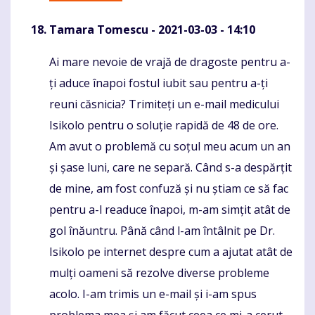
Tamara Tomescu
- 2021-03-03 - 14:10
Ai mare nevoie de vrajă de dragoste pentru a-
Komentaras
ți aduce înapoi fostul iubit sau pentru a-ți
reuni căsnicia? Trimiteți un e-mail medicului
Isikolo pentru o soluție rapidă de 48 de ore.
Am avut o problemă cu soțul meu acum un an
și șase luni, care ne separă. Când s-a despărțit
de mine, am fost confuză și nu știam ce să fac
pentru a-l readuce înapoi, m-am simțit atât de
gol înăuntru. Până când l-am întâlnit pe Dr.
Isikolo pe internet despre cum a ajutat atât de
mulți oameni să rezolve diverse probleme
acolo. I-am trimis un e-mail și i-am spus