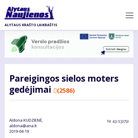
Pereiti
į
pagrindinį
ALYTAUS KRAŠTO LAIKRAŠTIS
turinį
Pa­rei­gin­gos sie­los mo­ters
ge­dė­ji­mai
(2586)
Aldona KUDZIENĖ,
Nr.
49 (13279)
aldona@ana.lt
2019-04-19