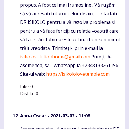
propus. A fost cel mai frumos inel. Vă rugăm
să vă adresați tuturor celor de aici, contactați
DR ISIKOLO pentru a vă rezolva problema și
pentru a vă face fericiți cu relația voastră care
vă face rău. Iubirea este cel mai bun sentiment
trăit vreodată. Trimiteți-l prin e-mail la
isikolosolutionhome@gmail.com
Puteți, de
asemenea, să-l Whatsapp la +2348133261196.
Site-ul web:
https://isikololovetemple.com
Like
0
Dislike
0
Anna Oscar
- 2021-03-02 - 11:08