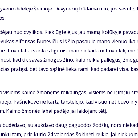
y­ve­no di­de­lė­je šei­mo­je. De­vy­ne­rių bū­da­ma mi­rė jos se­su­tė, l
os.
a­dė­jau nuo dvy­li­kos. Kiek ūg­te­lė­jus jau ma­mą ko­lū­ky­je pa­va­
 Tė­vu­kas Al­fon­sas Bu­ne­vi­čius iš šio pa­sau­lio ma­no vie­nuo­li­ka
ors bu­vo la­bai sun­kus li­go­nis, man nie­ka­da ne­bu­vo ki­lę min­
­ki­nu­si, kad tik sa­vas žmo­gus ži­no, kaip rei­kia pa­lie­gu­sį žmo­g
n­čias pra­tę­si, bet ta­vo są­ži­nė lie­ka ra­mi, kad pa­da­rei vi­sa, ka
s, tad vi­siems kai­mo žmo­nėms rei­ka­lin­gas, vi­siems be iš­im­čių st
sku­bė­jo. Pa­šne­ko­vė ne kar­tą tars­te­lė­jo, kad vi­suo­met bu­vo ir 
. Kai­mo žmo­nės la­bai pa­dė­jo jai lai­do­jant tė­tį.
­ras bu­dė­da­vo, su­lauk­da­vo daug pa­guo­dos žo­džių, nors nie­ka­
n­ku tam, prie ku­rio 24 va­lan­das šo­ki­nė­ti rei­kia. Jai nie­kuo­