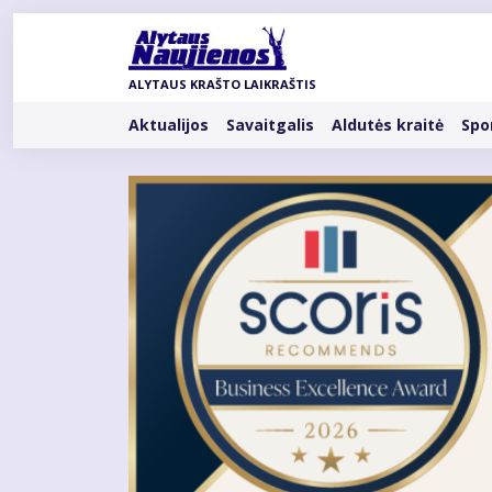
Pereiti
į
pagrindinį
ALYTAUS KRAŠTO LAIKRAŠTIS
turinį
Rubrikos
Aktualijos
Savaitgalis
Aldutės kraitė
Spo