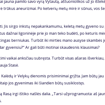
 jau­na pa­mi­lo sa­vo vy­rą Vy­tau­tą, aš­tuo­nio­li­kos už jo iš­te­kė
­rė trū­kus aneu­riz­mai. Po ket­ve­rių me­tų mi­rė ir sū­nus, vos še
ti. Jis sir­go inks­tų ne­pa­kan­ka­mu­mu, ke­le­tą me­tų gy­ve­no su
­tus daž­nai li­go­ni­nė­je prie jo man te­ko bu­dė­ti, po ke­tu­ris mė
tin­gas ber­niu­kas. Tur­būt iki mir­ties ma­no au­sy­se skam­bės j
ar gy­ven­siu?“ Ar ga­li bū­ti mo­ti­nai skau­des­nis klau­si­mas?
ti­mi vai­kai anks­čiau su­bręs­ta. Tur­būt vi­sas aša­ras iš­ver­kiau,
au­ja Sta­sė.
 Ka­lė­dų ir Ve­ly­kų die­no­mis pri­si­mi­ni­mai grįž­ta. Jam bū­tų jau
taip jos gy­ve­ni­mas iki šian­dien bū­tų su­si­klos­tęs.
 Ra­są ir­gi iš­ti­ko naš­lės da­lia. „Tar­si už­prog­ra­muo­ta: aš jau­
s.