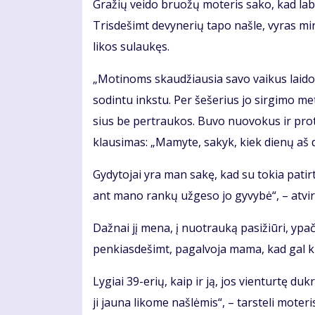
Gra­žių vei­do bruo­žų mo­te­ris sa­ko, kad la­bai
Tris­de­šimt de­vy­ne­rių ta­po naš­le, vy­ras mi
li­kos su­lau­kęs.
„Mo­ti­noms skau­džiau­sia sa­vo vai­kus lai­do­
so­din­tu inks­tu. Per še­še­rius jo sir­gi­mo me
sius be per­trau­kos. Bu­vo nuo­vo­kus ir pro­
klau­si­mas: „Ma­my­te, sa­kyk, kiek die­nų aš d
Gy­dy­to­jai yra man sa­kę, kad su to­kia pa­tir­
ant ma­no ran­kų už­ge­so jo gy­vy­bė“, – at­vi­r
Daž­nai jį me­na, į nuo­trau­ką pa­si­žiū­ri, ypač
pen­kias­de­šimt, pa­gal­vo­ja ma­ma, kad gal ki­
Ly­giai 39-erių, kaip ir ją, jos vien­tur­tę duk­rą
ji jau­na li­ko­me naš­lė­mis“, – tars­te­li mo­te­ri