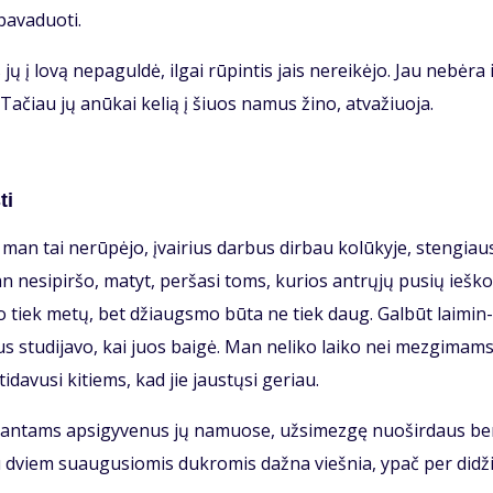
a­va­duo­ti.
 jų į lo­vą ne­pa­gul­dė, il­gai rū­pin­tis jais ne­rei­kė­jo. Jau ne­bė­ra 
i. Ta­čiau jų anū­kai ke­lią į šiuos na­mus ži­no, at­va­žiuo­ja.
ti
man tai ne­rū­pė­jo, įvai­rius dar­bus dir­bau ko­lū­ky­je, sten­giau­
 ne­si­pir­šo, ma­tyt, per­ša­si toms, ku­rios ant­rų­jų pu­sių ieš­ko
­go tiek me­tų, bet džiaugs­mo bū­ta ne tiek daug. Gal­būt lai­min­
us stu­di­ja­vo, kai juos bai­gė. Man ne­li­ko lai­ko nei mez­gi­mams
i­da­vu­si ki­tiems, kad jie jaus­tų­si ge­riau.
i­ran­tams ap­si­gy­ve­nus jų na­muo­se, už­si­mez­gę nuo­šir­daus b
su dviem su­au­gu­sio­mis duk­ro­mis daž­na vieš­nia, ypač per di­dži