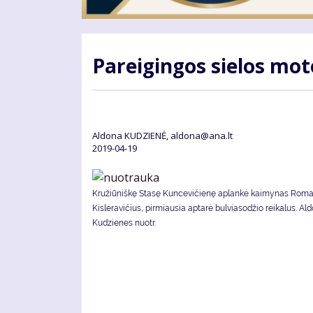
Pa­rei­gin­gos sie­los mo­
Aldona KUDZIENĖ, aldona@ana.lt
2019-04-19
Kružiūniškę Stasę Kuncevičienę aplankė kaimynas Rom
Kisleravičius, pirmiausia aptarė bulviasodžio reikalus. Al
Kudzienes nuotr.