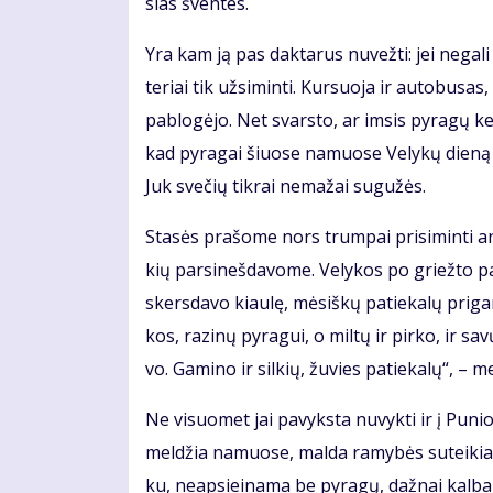
sias šven­tes.
Yra kam ją pas dak­ta­rus nu­vež­ti: jei ne­ga­l
te­riai tik už­si­min­ti. Kur­suo­ja ir au­to­bu­sa
pa­blo­gė­jo. Net svars­to, ar im­sis py­ra­gų ke­
kad py­ra­gai šiuo­se na­muo­se Ve­ly­kų die­ną
Juk sve­čių tik­rai ne­ma­žai su­gu­žės.
Sta­sės pra­šo­me nors trum­pai pri­si­min­ti an
kių par­si­neš­da­vo­me. Ve­ly­kos po griež­to p
skers­da­vo kiau­lę, mė­siš­kų pa­tie­ka­lų pri­ga­
kos, ra­zi­nų py­ra­gui, o mil­tų ir pir­ko, ir sa
vo. Ga­mi­no ir sil­kių, žu­vies pa­tie­ka­lų“, – m
Ne vi­suo­met jai pa­vyks­ta nu­vyk­ti ir į Pu­n
mel­džia na­muo­se, mal­da ra­my­bės su­tei­kia. D
ku, neap­si­ei­na­ma be py­ra­gų, daž­nai kal­b