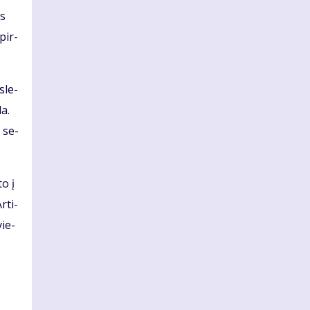
es
 pir­
­le­
da.
i se­
to į
r­ti­
vie­