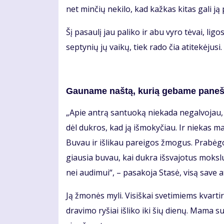
net min­čių ne­ki­lo, kad kaž­kas ki­tas ga­li ją p
Šį pa­sau­lį jau pa­li­ko ir abu vy­ro tė­vai, li­gos
sep­ty­nių jų vai­kų, tiek ra­do čia ati­te­kė­ju­s
Gau­na­me naš­tą, ku­rią ge­ba­me pa­neš­
„Apie an­trą san­tuo­ką nie­ka­da ne­gal­vo­jau, 
dėl duk­ros, kad ją iš­mo­ky­čiau. Ir nie­kas man
Bu­vau ir iš­li­kau pa­rei­gos žmo­gus. Pra­bė
giau­sia bu­vau, kai duk­ra iš­sva­jo­tus moks­l
nei au­di­mui“, – pa­sa­ko­ja Sta­sė, vi­są sa­ve at
Ją žmo­nės my­li. Vi­siš­kai sve­ti­miems kvar­t
dra­vi­mo ry­šiai iš­li­ko iki šių die­nų. Ma­ma 