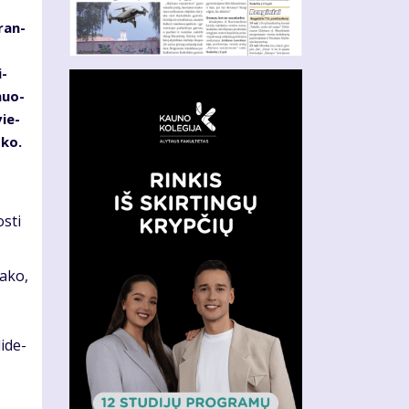
­ran­
i­
­muo­
vie­
­ko.
s­ti
a­ko,
i­de­