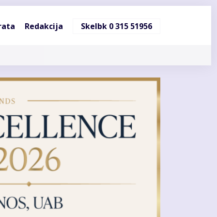
ndinė
rata
Redakcija
Skelbk 0 315 51956
cija