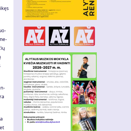
i­kęs
duo­
 me­
čių
ų
s
en­
yra
da
met