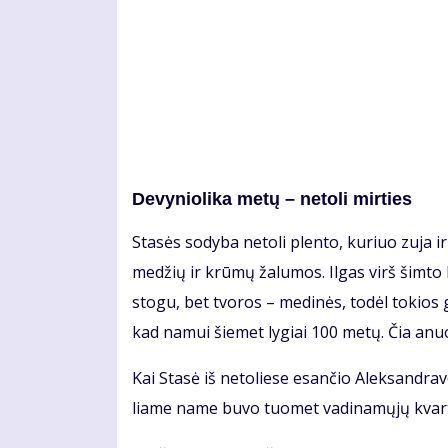
De­vy­nio­li­ka me­tų – ne­to­li mir­ties
Sta­sės so­dy­ba ne­to­li plen­to, ku­riuo zu­ja ir
me­džių ir krū­mų ža­lu­mos. Il­gas virš šim­to k
sto­gu, bet tvo­ros – me­di­nės, to­dėl to­kios
kad na­mui šie­met ly­giai 100 me­tų. Čia anu
Kai Sta­sė iš ne­to­lie­se esan­čio Alek­san­dra­v
lia­me na­me bu­vo tuo­met va­di­na­mų­jų kvar­t