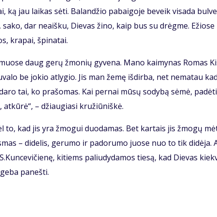
i, ką jau lai­kas sė­ti. Ba­lan­džio pa­bai­go­je be­veik vi­sa­da bul­v
et, sa­ko, dar ne­aiš­ku, Die­vas ži­no, kaip bus su drėg­me. Ežio­se
s, kra­pai, špi­na­tai.
kai­muo­se daug ge­rų žmo­nių gy­ve­na. Ma­no kai­my­nas Ro­mas Kis
­va­lo be jo­kio at­ly­gio. Jis man že­mę iš­dir­ba, net ne­ma­tau ka­
­da­ro tai, ko pra­šo­mas. Kai per­nai mū­sų so­dy­bą sė­mė, pa­dė­t
 at­kū­rė“, – džiau­gia­si kru­žiū­niš­kė.
l to, kad jis yra žmo­gui duo­da­mas. Bet kar­tais jis žmo­gų mė­
s­mas – di­de­lis, ge­ru­mo ir pa­do­ru­mo juo­se nuo to tik di­dė­ja. A
 S.Kun­ce­vi­čie­nę, ki­tiems pa­liu­dy­da­mos tie­są, kad Die­vas kiek­
ge­ba pa­neš­ti.