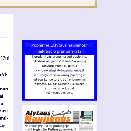
3279)
 vi­
s
s man
ai
ja
ru­si
d mū­
ta­