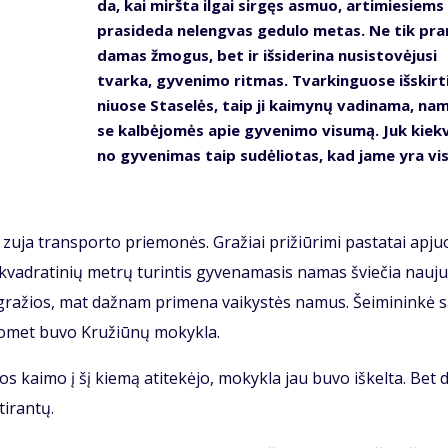
da, kai mirš­ta il­gai sir­gęs as­muo, ar­ti­mie­siems
pra­si­de­da ne­leng­vas ge­du­lo me­tas. Ne tik pra
da­mas žmo­gus, bet ir iš­si­de­ri­na nu­si­sto­vė­ju­si
tvar­ka, gy­ve­ni­mo rit­mas. Tvar­kin­guo­se iš­skir­t
niuo­se Sta­se­lės, taip ji kai­my­nų va­di­na­ma, na
se kal­bė­jo­mės apie gy­ve­ni­mo vi­su­mą. Juk kiek­
no gy­ve­ni­mas taip su­dė­lio­tas, kad ja­me yra vis
 zu­ja trans­por­to prie­mo­nės. Gra­žiai pri­žiū­ri­mi pa­sta­tai ap­juo
vad­ra­ti­nių met­rų tu­rin­tis gy­ve­na­ma­sis na­mas švie­čia nau­ju
 gra­žios, mat daž­nam pri­me­na vai­kys­tės na­mus. Šei­mi­nin­kė s
o­met bu­vo Kru­žiū­nų mo­kyk­la.
os kai­mo į šį kie­mą ati­te­kė­jo, mo­kyk­la jau bu­vo iš­kel­ta. Bet d
i­ran­tų.