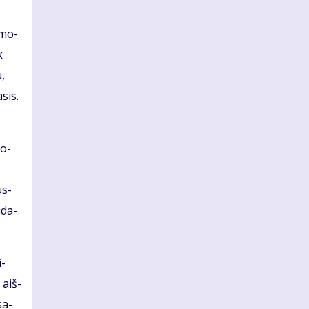
a mo­
k
u,
­sis.
so­
us­
ū­da­
i­
 aiš­
sa­