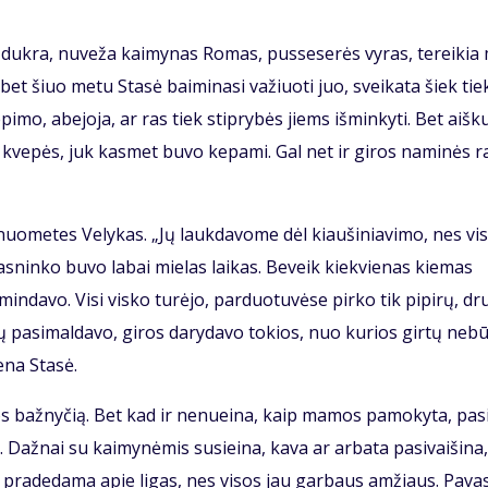
i duk­ra, nu­ve­ža kai­my­nas Ro­mas, pus­se­se­rės vy­ras, te­rei­ki
s, bet šiuo me­tu Sta­sė bai­mi­na­si va­žiuo­ti juo, svei­ka­ta šiek tie
pi­mo, abe­jo­ja, ar ras tiek stip­ry­bės jiems iš­min­ky­ti. Bet aiš­k
 kve­pės, juk kas­met bu­vo ke­pa­mi. Gal net ir gi­ros na­mi­nės ra
uo­me­tes Ve­ly­kas. „Jų lauk­da­vo­me dėl kiau­ši­nia­vi­mo, nes vi­
as­nin­ko bu­vo la­bai mie­las lai­kas. Be­veik kiek­vie­nas kie­mas
min­da­vo. Vi­si vis­ko tu­rė­jo, par­duo­tu­vė­se pir­ko tik pi­pi­rų, dr
­vų pa­si­mal­da­vo, gi­ros da­ry­da­vo to­kios, nuo ku­rios gir­tų ne­b
e­na Sta­sė.
ios baž­ny­čią. Bet kad ir ne­nu­ei­na, kaip ma­mos pa­mo­ky­ta, pa­s
až­nai su kai­my­nė­mis su­si­ei­na, ka­va ar ar­ba­ta pa­si­vai­ši­na,
a pra­de­da­ma apie li­gas, nes vi­sos jau gar­baus am­žiaus. Pa­va­