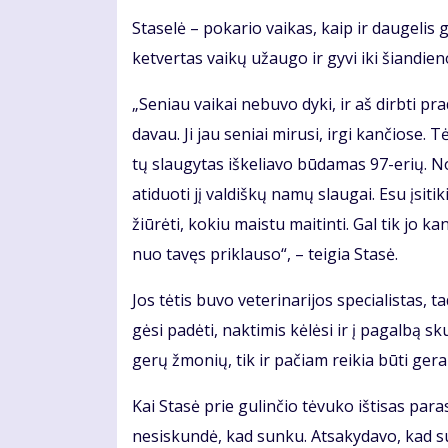
Sta­se­lė – po­ka­rio vai­kas, kaip ir dau­ge­lis g
ket­ver­tas vai­kų už­au­go ir gy­vi iki šian­die­n
„Se­niau vai­kai ne­bu­vo dy­ki, ir aš dirb­ti pr
da­vau. Ji jau se­niai mi­ru­si, ir­gi kan­čio­se.
tų slau­gy­tas iš­ke­lia­vo bū­da­mas 97-erių. N
ati­duo­ti jį val­diš­kų na­mų slau­gai. Esu įsi­ti
žiū­rė­ti, ko­kiu mais­tu mai­tin­ti. Gal tik jo ka
nuo ta­vęs pri­klau­so“, – tei­gia Sta­sė.
Jos tė­tis bu­vo ve­te­ri­na­ri­jos spe­cia­lis­ta
gė­si pa­dė­ti, nak­ti­mis kė­lė­si ir į pa­gal­bą 
ge­rų žmo­nių, tik ir pa­čiam rei­kia bū­ti ge­ram
Kai Sta­sė prie gu­lin­čio tė­vu­ko iš­ti­sas pa
ne­si­skun­dė, kad sun­ku. At­sa­ky­da­vo, kad su