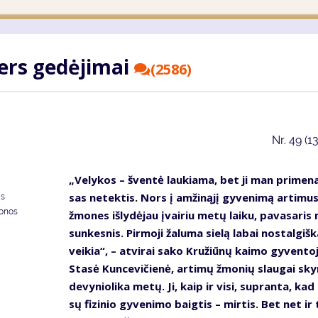
ters ge­dė­ji­mai
(2586)
Nr.
49 (1
„Ve­ly­kos – šven­tė lau­kia­ma, bet ji man pri­me­na
sas ne­tek­tis. Nors į am­ži­ną­jį gy­ve­ni­mą ar­ti­mu
as
donos
žmo­nes iš­ly­dė­jau įvai­riu me­tų lai­ku, pa­va­sa­ri
sun­kes­nis. Pir­mo­ji ža­lu­ma sie­lą la­bai nos­tal­giš­k
vei­kia“, – at­vi­rai sa­ko Kru­žiū­nų kai­mo gy­ven­to­
Sta­sė Kun­ce­vi­čie­nė, ar­ti­mų žmo­nių slau­gai sky­
de­vy­nio­li­ka me­tų. Ji, kaip ir vi­si, su­pran­ta, ka
sų fi­zi­nio gy­ve­ni­mo baig­tis – mir­tis. Bet net ir 