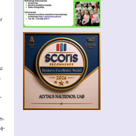
ir
si
.
,
en­
­ą­