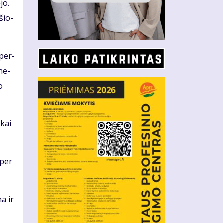
­jo.
­šio­
 per­
­ne­
o
 kai
 per
na ir