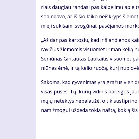
riais dau­giau ran­da­si pa­si­kal­bė­ji­mų apie ta
so­din­da­vo, ar iš šio lai­ko ne­iš­kryps šie­m
mie­ji su­ki­ša­mi svo­gū­nai, pa­sė­ja­mos mor­ko
„Aš dar pa­si­kar­to­siu, kad ir šian­die­nos 
ra­vi­čius žie­mo­mis vi­suo­met ir man ke­lią nu
Se­niū­nas Gin­tau­tas Lau­kai­tis vi­suo­met pa
niū­nas ėmė, ir tą ke­lio ruo­žą, ku­rį nu­plo­vė,
Sa­ko­ma, kad gy­ve­ni­mas yra gra­žus vien dė
vi­sas pu­ses. Tų, ku­rių vi­di­nis pa­rei­gos jau
mų­jų ne­tek­tys ne­pa­lau­žė, o tik su­stip­ri­no
nam žmo­gui už­de­da to­kią naš­tą, ko­kią šis 