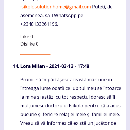
isikolosolutionhome@gmail.com
Puteți, de
asemenea, să-l WhatsApp pe
+2348133261196.
Like
0
Dislike
0
Lora Milan
- 2021-03-13 - 17:48
Promit să împărtășesc această mărturie în
Komentaras
întreaga lume odată ce iubitul meu se întoarce
la mine și astăzi cu tot respectul doresc să îi
mulțumesc doctorului Isikolo pentru că a adus
bucurie și fericire relației mele și familiei mele.
Vreau să vă informez că există un jucător de