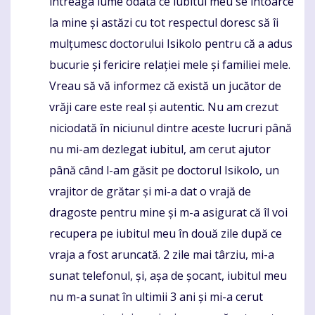
întreaga lume odată ce iubitul meu se întoarce
la mine și astăzi cu tot respectul doresc să îi
mulțumesc doctorului Isikolo pentru că a adus
bucurie și fericire relației mele și familiei mele.
Vreau să vă informez că există un jucător de
vrăji care este real și autentic. Nu am crezut
niciodată în niciunul dintre aceste lucruri până
nu mi-am dezlegat iubitul, am cerut ajutor
până când l-am găsit pe doctorul Isikolo, un
vrajitor de grătar și mi-a dat o vrajă de
dragoste pentru mine și m-a asigurat că îl voi
recupera pe iubitul meu în două zile după ce
vraja a fost aruncată. 2 zile mai târziu, mi-a
sunat telefonul, și, așa de șocant, iubitul meu
nu m-a sunat în ultimii 3 ani și mi-a cerut