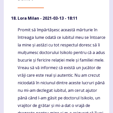
Lora Milan
- 2021-03-13 - 18:11
Promit să împărtășesc această mărturie în
Komentaras
întreaga lume odată ce iubitul meu se întoarce
la mine și astăzi cu tot respectul doresc să îi
mulțumesc doctorului Isikolo pentru că a adus
bucurie și fericire relației mele și familiei mele.
Vreau să vă informez că există un jucător de
vrăji care este real și autentic. Nu am crezut
niciodată în niciunul dintre aceste lucruri până
nu mi-am dezlegat iubitul, am cerut ajutor
până când l-am găsit pe doctorul Isikolo, un
vrajitor de grătar și mi-a dat o vrajă de
dragoste pentru mine și m-a asigurat că îl voi