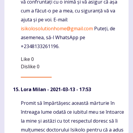
vă confruntați cu o inimă și vă asigur că așa
cum a făcut-o pe a mea, cu siguranță vă va
ajuta și pe voi. E-mail:
isikolosolutionhome@gmail.com
Puteți, de
asemenea, să-l WhatsApp pe
+2348133261196.
Like
0
Dislike
0
Lora Milan
- 2021-03-13 - 17:53
Promit să împărtășesc această mărturie în
Komentaras
întreaga lume odată ce iubitul meu se întoarce
la mine și astăzi cu tot respectul doresc să îi
mulțumesc doctorului Isikolo pentru că a adus