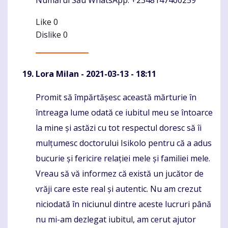
Like
0
Dislike
0
Lora Milan
- 2021-03-13 - 18:11
Promit să împărtășesc această mărturie în
Komentaras
întreaga lume odată ce iubitul meu se întoarce
la mine și astăzi cu tot respectul doresc să îi
mulțumesc doctorului Isikolo pentru că a adus
bucurie și fericire relației mele și familiei mele.
Vreau să vă informez că există un jucător de
vrăji care este real și autentic. Nu am crezut
niciodată în niciunul dintre aceste lucruri până
nu mi-am dezlegat iubitul, am cerut ajutor