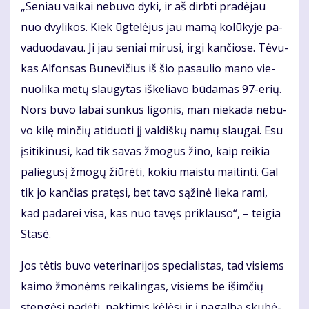
„Se­niau vai­kai ne­bu­vo dy­ki, ir aš dirb­ti pra­dė­jau
nuo dvy­li­kos. Kiek ūg­te­lė­jus jau ma­mą ko­lū­ky­je pa­
va­duo­da­vau. Ji jau se­niai mi­ru­si, ir­gi kan­čio­se. Tė­vu­
kas Al­fon­sas Bu­ne­vi­čius iš šio pa­sau­lio ma­no vie­
nuo­li­ka me­tų slau­gy­tas iš­ke­lia­vo bū­da­mas 97-erių.
Nors bu­vo la­bai sun­kus li­go­nis, man nie­ka­da ne­bu­
vo ki­lę min­čių ati­duo­ti jį val­diš­kų na­mų slau­gai. Esu
įsi­ti­ki­nu­si, kad tik sa­vas žmo­gus ži­no, kaip rei­kia
pa­lie­gu­sį žmo­gų žiū­rė­ti, ko­kiu mais­tu mai­tin­ti. Gal
tik jo kan­čias pra­tę­si, bet ta­vo są­ži­nė lie­ka ra­mi,
kad pa­da­rei vi­sa, kas nuo ta­vęs pri­klau­so“, – tei­gia
Sta­sė.
Jos tė­tis bu­vo ve­te­ri­na­ri­jos spe­cia­lis­tas, tad vi­siems
kai­mo žmo­nėms rei­ka­lin­gas, vi­siems be iš­im­čių
sten­gė­si pa­dė­ti, nak­ti­mis kė­lė­si ir į pa­gal­bą sku­bė­