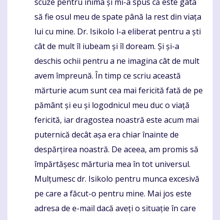
scuze pentru inima și mi-a spus că este gata
să fie osul meu de spate până la rest din viața
lui cu mine. Dr. Isikolo l-a eliberat pentru a ști
cât de mult îl iubeam și îl doream. Și și-a
deschis ochii pentru a ne imagina cât de mult
avem împreună. În timp ce scriu această
mărturie acum sunt cea mai fericită fată de pe
pământ și eu și logodnicul meu duc o viață
fericită, iar dragostea noastră este acum mai
puternică decât așa era chiar înainte de
despărțirea noastră. De aceea, am promis să
împărtășesc mărturia mea în tot universul.
Mulțumesc dr. Isikolo pentru munca excesivă
pe care a făcut-o pentru mine. Mai jos este
adresa de e-mail dacă aveți o situație în care