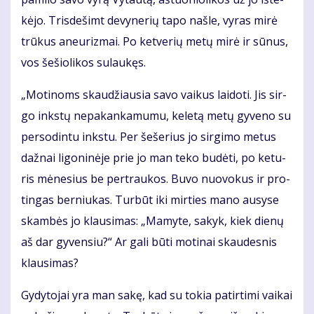
kė­jo. Tris­de­šimt de­vy­ne­rių ta­po naš­le, vy­ras mi­rė
trū­kus aneu­riz­mai. Po ket­ve­rių me­tų mi­rė ir sū­nus,
vos še­šio­li­kos su­lau­kęs.
„Mo­ti­noms skau­džiau­sia sa­vo vai­kus lai­do­ti. Jis sir­
go inks­tų ne­pa­kan­ka­mu­mu, ke­le­tą me­tų gy­ve­no su
per­so­din­tu inks­tu. Per še­še­rius jo sir­gi­mo me­tus
daž­nai li­go­ni­nė­je prie jo man te­ko bu­dė­ti, po ke­tu­
ris mė­ne­sius be per­trau­kos. Bu­vo nuo­vo­kus ir pro­
tin­gas ber­niu­kas. Tur­būt iki mir­ties ma­no au­sy­se
skam­bės jo klau­si­mas: „Ma­my­te, sa­kyk, kiek die­nų
aš dar gy­ven­siu?“ Ar ga­li bū­ti mo­ti­nai skau­des­nis
klau­si­mas?
Gy­dy­to­jai yra man sa­kę, kad su to­kia pa­tir­ti­mi vai­kai