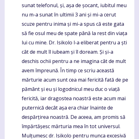
sunat telefonul, și, așa de șocant, iubitul meu
nu m-a sunat în ultimii 3 ani și mi-a cerut
scuze pentru inima și mi-a spus că este gata
să fie osul meu de spate până la rest din viața
lui cu mine. Dr. Isikolo l-a eliberat pentru a ști
cât de mult îl iubeam și îl doream. Și și-a
deschis ochii pentru a ne imagina cât de mult
avem împreună. În timp ce scriu această
mărturie acum sunt cea mai fericită fată de pe
pământ și eu și logodnicul meu duc o viață
fericită, iar dragostea noastră este acum mai
puternică decât așa era chiar înainte de
despărțirea noastră. De aceea, am promis să
împărtășesc mărturia mea în tot universul.
Mulțumesc dr. Isikolo pentru munca excesivă