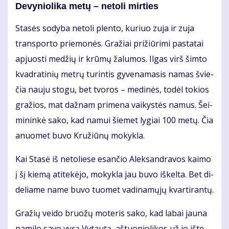
De­vy­nio­li­ka me­tų – ne­to­li mir­ties
Sta­sės so­dy­ba ne­to­li plen­to, ku­riuo zu­ja ir zu­ja
trans­por­to prie­mo­nės. Gra­žiai pri­žiū­ri­mi pa­sta­tai
ap­juos­ti me­džių ir krū­mų ža­lu­mos. Il­gas virš šim­to
kvad­ra­ti­nių met­rų tu­rin­tis gy­ve­na­ma­sis na­mas švie­
čia nau­ju sto­gu, bet tvo­ros – me­di­nės, to­dėl to­kios
gra­žios, mat daž­nam pri­me­na vai­kys­tės na­mus. Šei­
mi­nin­kė sa­ko, kad na­mui šie­met ly­giai 100 me­tų. Čia
anuo­met bu­vo Kru­žiū­nų mo­kyk­la.
Kai Sta­sė iš ne­to­lie­se esan­čio Alek­san­dra­vos kai­mo
į šį kie­mą ati­te­kė­jo, mo­kyk­la jau bu­vo iš­kel­ta. Bet di­
de­lia­me na­me bu­vo tuo­met va­di­na­mų­jų kvar­ti­ran­tų.
Gra­žių vei­do bruo­žų mo­te­ris sa­ko, kad la­bai jau­na
pa­mi­lo sa­vo vy­rą Vy­tau­tą, aš­tuo­nio­li­kos už jo iš­te­