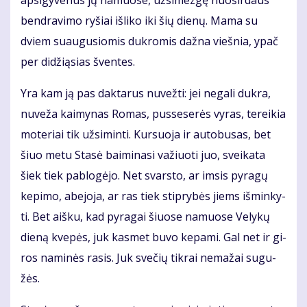
ap­si­gy­ve­nus jų na­muo­se, už­si­mez­gę nuo­šir­daus
ben­dra­vi­mo ry­šiai iš­li­ko iki šių die­nų. Ma­ma su
dviem su­au­gu­sio­mis duk­ro­mis daž­na vieš­nia, ypač
per di­dži­ą­sias šven­tes.
Yra kam ją pas dak­ta­rus nu­vež­ti: jei ne­ga­li duk­ra,
nu­ve­ža kai­my­nas Ro­mas, pus­se­se­rės vy­ras, te­rei­kia
mo­te­riai tik už­si­min­ti. Kur­suo­ja ir au­to­bu­sas, bet
šiuo me­tu Sta­sė bai­mi­na­si va­žiuo­ti juo, svei­ka­ta
šiek tiek pa­blo­gė­jo. Net svars­to, ar im­sis py­ra­gų
ke­pi­mo, abe­jo­ja, ar ras tiek stip­ry­bės jiems iš­min­ky­
ti. Bet aiš­ku, kad py­ra­gai šiuo­se na­muo­se Ve­ly­kų
die­ną kve­pės, juk kas­met bu­vo ke­pa­mi. Gal net ir gi­
ros na­mi­nės ra­sis. Juk sve­čių tik­rai ne­ma­žai su­gu­
žės.