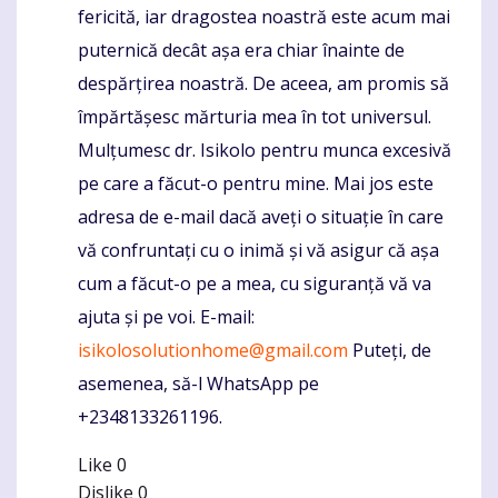
fericită, iar dragostea noastră este acum mai
puternică decât așa era chiar înainte de
despărțirea noastră. De aceea, am promis să
împărtășesc mărturia mea în tot universul.
Mulțumesc dr. Isikolo pentru munca excesivă
pe care a făcut-o pentru mine. Mai jos este
adresa de e-mail dacă aveți o situație în care
vă confruntați cu o inimă și vă asigur că așa
cum a făcut-o pe a mea, cu siguranță vă va
ajuta și pe voi. E-mail:
isikolosolutionhome@gmail.com
Puteți, de
asemenea, să-l WhatsApp pe
+2348133261196.
Like
0
Dislike
0