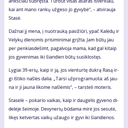
anks­čiau su­bręs­ta. Tur­būt vi­sas aša­ras iš­ver­kiau,
kai ant ma­no ran­kų už­ge­so jo gy­vy­bė“, – at­vi­rau­ja
Sta­sė.
Daž­nai jį me­na, į nuo­trau­ką pa­si­žiū­ri, ypač Ka­lė­dų ir
Ve­ly­kų die­no­mis pri­si­mi­ni­mai grįž­ta. Jam bū­tų jau
per pen­kias­de­šimt, pa­gal­vo­ja ma­ma, kad gal ki­taip
jos gy­ve­ni­mas iki šian­dien bū­tų su­si­klos­tęs.
Ly­giai 39-erių, kaip ir ją, jos vien­tur­tę duk­rą Ra­są ir­
gi iš­ti­ko naš­lės da­lia. „Tar­si už­prog­ra­muo­ta: aš jau­
na ir ji jau­na li­ko­me naš­lė­mis“, – tars­te­li mo­te­ris.
Sta­se­lė – po­ka­rio vai­kas, kaip ir dau­ge­lis gy­ve­no di­
de­lė­je šei­mo­je. De­vy­ne­rių bū­da­ma mi­rė jos se­su­tė,
li­kęs ket­ver­tas vai­kų už­au­go ir gy­vi iki šian­die­nos.