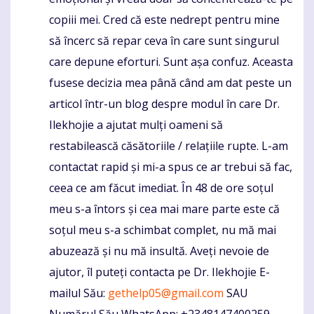
copiii mei. Cred că este nedrept pentru mine
să încerc să repar ceva în care sunt singurul
care depune eforturi. Sunt așa confuz. Aceasta
fusese decizia mea până când am dat peste un
articol într-un blog despre modul în care Dr.
Ilekhojie a ajutat mulți oameni să
restabilească căsătoriile / relațiile rupte. L-am
contactat rapid și mi-a spus ce ar trebui să fac,
ceea ce am făcut imediat. În 48 de ore soțul
meu s-a întors și cea mai mare parte este că
soțul meu s-a schimbat complet, nu mă mai
abuzează și nu mă insultă. Aveți nevoie de
ajutor, îl puteți contacta pe Dr. Ilekhojie E-
mailul Său:
gethelp05@gmail.com
SAU
Numărul Său WhatsApp: +2348147400259