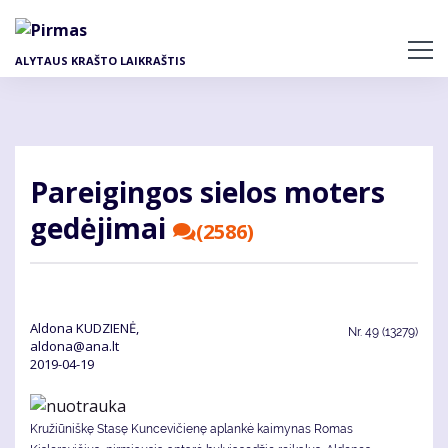
Pereiti
į
pagrindinį
ALYTAUS KRAŠTO LAIKRAŠTIS
turinį
Pa­rei­gin­gos sie­los mo­ters
ge­dė­ji­mai
(2586)
Aldona KUDZIENĖ,
Nr.
49 (13279)
aldona@ana.lt
2019-04-19
Kružiūniškę Stasę Kuncevičienę aplankė kaimynas Romas