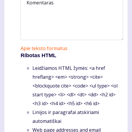
Komentaras
Apie teksto formatus
Ribotas HTML
Leidžiamos HTML žymės: <a href
hreflang> <em> <strong> <cite>
<blockquote cite> <code> <ul type> <ol
start type> <li> <dl> <dt> <dd> <h2 id>
<h3 id> <h4 id> <h5 id> <h6 id>
Linijos ir paragrafai atskiriami
automatiškai
Web page addresses and email