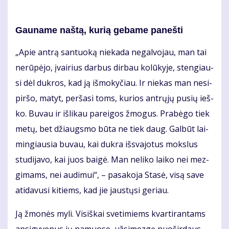
Gau­na­me naš­tą, ku­rią ge­ba­me pa­neš­ti
„Apie an­trą san­tuo­ką nie­ka­da ne­gal­vo­jau, man tai
ne­rū­pė­jo, įvai­rius dar­bus dir­bau ko­lū­ky­je, sten­giau­
si dėl duk­ros, kad ją iš­mo­ky­čiau. Ir nie­kas man ne­si­
pir­šo, ma­tyt, per­ša­si toms, ku­rios ant­rų­jų pu­sių ieš­
ko. Bu­vau ir iš­li­kau pa­rei­gos žmo­gus. Pra­bė­go tiek
me­tų, bet džiaugs­mo bū­ta ne tiek daug. Gal­būt lai­
min­giau­sia bu­vau, kai duk­ra iš­sva­jo­tus moks­lus
stu­di­ja­vo, kai juos bai­gė. Man ne­li­ko lai­ko nei mez­
gi­mams, nei au­di­mui“, – pa­sa­ko­ja Sta­sė, vi­są sa­ve
ati­da­vu­si ki­tiems, kad jie jaus­tų­si ge­riau.
Ją žmo­nės my­li. Vi­siš­kai sve­ti­miems kvar­ti­ran­tams