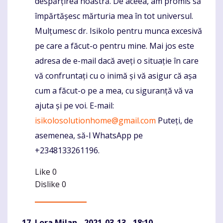
despărțirea noastră. De aceea, am promis să
împărtășesc mărturia mea în tot universul.
Mulțumesc dr. Isikolo pentru munca excesivă
pe care a făcut-o pentru mine. Mai jos este
adresa de e-mail dacă aveți o situație în care
vă confruntați cu o inimă și vă asigur că așa
cum a făcut-o pe a mea, cu siguranță vă va
ajuta și pe voi. E-mail:
isikolosolutionhome@gmail.com
Puteți, de
asemenea, să-l WhatsApp pe
+2348133261196.
Like
0
Dislike
0
Lora Milan
- 2021-03-13 - 18:10