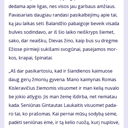
de­da­ma apie li­gas, nes vi­sos jau gar­baus am­žiaus.
Pa­va­sa­riais dau­giau ran­da­si pa­si­kal­bė­ji­mų apie tai,
ką jau lai­kas sė­ti. Ba­lan­džio pa­bai­go­je be­veik vi­sa­da
bul­ves so­din­da­vo, ar iš šio lai­ko ne­iš­kryps šie­met,
sa­ko, dar ne­aiš­ku, Die­vas ži­no, kaip bus su drėg­me.
Ežio­se pir­mie­ji su­ki­ša­mi svo­gū­nai, pa­sė­ja­mos mor­
kos, kra­pai, špi­na­tai.
„Aš dar pa­si­kar­to­siu, kad ir šian­die­nos kai­muo­se
daug ge­rų žmo­nių gy­ve­na. Ma­no kai­my­nas Ro­mas
Kis­le­ra­vi­čius žie­mo­mis vi­suo­met ir man ke­lią nu­va­lo
be jo­kio at­ly­gio. Jis man že­mę iš­dir­ba, net ne­ma­tau
ka­da. Se­niū­nas Gin­tau­tas Lau­kai­tis vi­suo­met pa­da­
ro tai, ko pra­šo­mas. Kai per­nai mū­sų so­dy­bą sė­mė,
pa­dė­ti se­niū­nas ėmė, ir tą ke­lio ruo­žą, ku­rį nu­plo­vė,