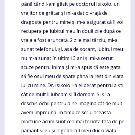
până când l-am găsit pe doctorul Isikolo, un
vrajitor de grătar și mi-a dat o vrajă de
dragoste pentru mine și m-a asigurat că îl voi
recupera pe iubitul meu în două zile după ce
vraja a fost aruncată. 2 zile mai târziu, mi-a
sunat telefonul, și, așa de șocant, iubitul meu
nu m-a sunat în ultimii 3 ani și mi-a cerut
scuze pentru inima și mi-a spus că este gata
să fie osul meu de spate până la rest din viața
lui cu mine. Dr. Isikolo l-a eliberat pentru a ști
cât de mult îl iubeam și îl doream. Și și-a
deschis ochii pentru a ne imagina cât de mult
avem împreună. În timp ce scriu această
mărturie acum sunt cea mai fericită fată de pe
pământ și eu și logodnicul meu duc o viață