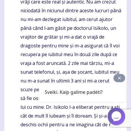
vrăji care este real și autentic. Nu am crezut
niciodată în niciunul dintre aceste lucruri până
nu mi-am dezlegat iubitul, am cerut ajutor
până când l-am găsit pe doctorul Isikolo, un
vrajitor de grătar și mi-a dat o vrajă de
dragoste pentru mine și m-a asigurat că îl voi
recupera pe iubitul meu în două zile după ce
vraja a fost aruncată. 2 zile mai târziu, mi-a
sunat telefonul, și, așa de șocant, iubitul meu
nu m-a sunat în ultimii 3 ani și mi-a cerut
scuze pentru inima și mi-a spus că este gata
Sveiki. Kaip galime padėti?
să fie osul meu de spate până la rest din viața
lui cu mine. Dr. Isikolo l-a eliberat pentru a ști
cât de mult îl iubeam și îl doream. Și și-a
deschis ochii pentru a ne imagina cât de mult