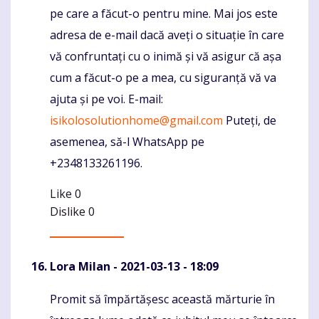
pe care a făcut-o pentru mine. Mai jos este
adresa de e-mail dacă aveți o situație în care
vă confruntați cu o inimă și vă asigur că așa
cum a făcut-o pe a mea, cu siguranță vă va
ajuta și pe voi. E-mail:
isikolosolutionhome@gmail.com
Puteți, de
asemenea, să-l WhatsApp pe
+2348133261196.
Like
0
Dislike
0
Lora Milan
- 2021-03-13 - 18:09
Promit să împărtășesc această mărturie în
Komentaras