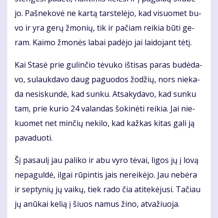
jo. Pa­šne­ko­vė ne kar­tą tars­te­lė­jo, kad vi­suo­met bu­
vo ir yra ge­rų žmo­nių, tik ir pa­čiam rei­kia bū­ti ge­
ram. Kai­mo žmo­nės la­bai pa­dė­jo jai lai­do­jant tė­tį.
Kai Sta­sė prie gu­lin­čio tė­vu­ko iš­ti­sas pa­ras bu­dė­da­
vo, su­lauk­da­vo daug pa­guo­dos žo­džių, nors nie­ka­
da ne­si­skun­dė, kad sun­ku. At­sa­ky­da­vo, kad sun­ku
tam, prie ku­rio 24 va­lan­das šo­ki­nė­ti rei­kia. Jai nie­
kuo­met net min­čių ne­ki­lo, kad kaž­kas ki­tas ga­li ją
pa­va­duo­ti.
Šį pa­sau­lį jau pa­li­ko ir abu vy­ro tė­vai, li­gos jų į lo­vą
ne­pa­gul­dė, il­gai rū­pin­tis jais ne­rei­kė­jo. Jau ne­bė­ra
ir sep­ty­nių jų vai­kų, tiek ra­do čia ati­te­kė­ju­si. Ta­čiau
jų anū­kai ke­lią į šiuos na­mus ži­no, at­va­žiuo­ja.