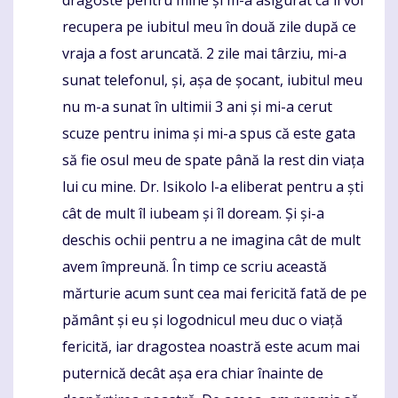
recupera pe iubitul meu în două zile după ce
vraja a fost aruncată. 2 zile mai târziu, mi-a
sunat telefonul, și, așa de șocant, iubitul meu
nu m-a sunat în ultimii 3 ani și mi-a cerut
scuze pentru inima și mi-a spus că este gata
să fie osul meu de spate până la rest din viața
lui cu mine. Dr. Isikolo l-a eliberat pentru a ști
cât de mult îl iubeam și îl doream. Și și-a
deschis ochii pentru a ne imagina cât de mult
avem împreună. În timp ce scriu această
mărturie acum sunt cea mai fericită fată de pe
pământ și eu și logodnicul meu duc o viață
fericită, iar dragostea noastră este acum mai
puternică decât așa era chiar înainte de