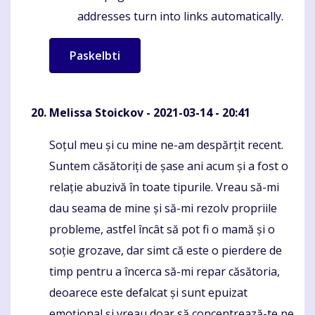
addresses turn into links automatically.
Melissa Stoickov
- 2021-03-14 - 20:41
Soțul meu și cu mine ne-am despărțit recent.
Komentaras
Suntem căsătoriți de șase ani acum și a fost o
relație abuzivă în toate tipurile. Vreau să-mi
dau seama de mine și să-mi rezolv propriile
probleme, astfel încât să pot fi o mamă și o
soție grozave, dar simt că este o pierdere de
timp pentru a încerca să-mi repar căsătoria,
deoarece este defalcat și sunt epuizat
emoțional și vreau doar să concentrează-te pe