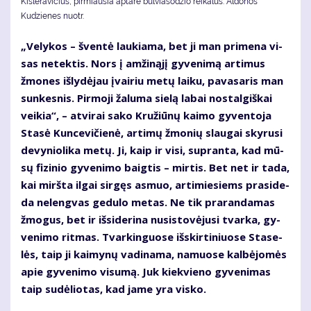
Kisleravičius, pirmiausia aptarė bulviasodžio reikalus. Aldonos
Kudzienes nuotr.
„Ve­ly­kos – šven­tė lau­kia­ma, bet ji man pri­me­na vi­
sas ne­tek­tis. Nors į am­ži­ną­jį gy­ve­ni­mą ar­ti­mus
žmo­nes iš­ly­dė­jau įvai­riu me­tų lai­ku, pa­va­sa­ris man
sun­kes­nis. Pir­mo­ji ža­lu­ma sie­lą la­bai nos­tal­giš­kai
vei­kia“, – at­vi­rai sa­ko Kru­žiū­nų kai­mo gy­ven­to­ja
Sta­sė Kun­ce­vi­čie­nė, ar­ti­mų žmo­nių slau­gai sky­ru­si
de­vy­nio­li­ka me­tų. Ji, kaip ir vi­si, su­pran­ta, kad mū­
sų fi­zi­nio gy­ve­ni­mo baig­tis – mir­tis. Bet net ir ta­da,
kai mirš­ta il­gai sir­gęs as­muo, ar­ti­mie­siems pra­si­de­
da ne­leng­vas ge­du­lo me­tas. Ne tik pra­ran­da­mas
žmo­gus, bet ir iš­si­de­ri­na nu­si­sto­vė­ju­si tvar­ka, gy­
ve­ni­mo rit­mas. Tvar­kin­guo­se iš­skir­ti­niuo­se Sta­se­
lės, taip ji kai­my­nų va­di­na­ma, na­muo­se kal­bė­jo­mės
apie gy­ve­ni­mo vi­su­mą. Juk kiek­vie­no gy­ve­ni­mas
taip su­dė­lio­tas, kad ja­me yra vis­ko.