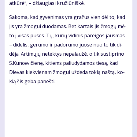
at­kū­rė“, – džiau­gia­si kru­žiū­niš­kė.
Sa­ko­ma, kad gy­ve­ni­mas yra gra­žus vien dėl to, kad
jis yra žmo­gui duo­da­mas. Bet kar­tais jis žmo­gų mė­
to į vi­sas pu­ses. Tų, ku­rių vi­di­nis pa­rei­gos jaus­mas
– di­de­lis, ge­ru­mo ir pa­do­ru­mo juo­se nuo to tik di­
dė­ja. Ar­ti­mų­jų ne­tek­tys ne­pa­lau­žė, o tik su­stip­ri­no
S.Kun­ce­vi­čie­nę, ki­tiems pa­liu­dy­da­mos tie­są, kad
Die­vas kiek­vie­nam žmo­gui už­de­da to­kią naš­tą, ko­
kią šis ge­ba pa­neš­ti.