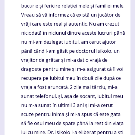
bucurie și fericire relației mele și familiei mele.
Vreau să vă informez că există un jucător de
vrăji care este real și autentic. Nu am crezut
niciodată în niciunul dintre aceste lucruri până
nu mi-am dezlegat iubitul, am cerut ajutor
până când l-am găsit pe doctorul Isikolo, un
vrajitor de grătar și mi-a dat o vrajă de
dragoste pentru mine și m-a asigurat că îl voi
recupera pe iubitul meu în două zile după ce
vraja a fost aruncată. 2 zile mai târziu, mi-a
sunat telefonul, și, așa de șocant, iubitul meu
nu m-a sunat în ultimii 3 ani și mi-a cerut
scuze pentru inima și mi-a spus că este gata
să fie osul meu de spate până la rest din viața
lui cu mine. Dr. Isikolo l-a eliberat pentru a ști