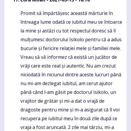
Promit să împărtășesc această mărturie în
Komentaras
întreaga lume odată ce iubitul meu se întoarce
la mine și astăzi cu tot respectul doresc să îi
mulțumesc doctorului Isikolo pentru că a adus
bucurie și fericire relației mele și familiei mele.
Vreau să vă informez că există un jucător de
vrăji care este real și autentic. Nu am crezut
niciodată în niciunul dintre aceste lucruri până
nu mi-am dezlegat iubitul, am cerut ajutor
până când l-am găsit pe doctorul Isikolo, un
vrajitor de grătar și mi-a dat o vrajă de
dragoste pentru mine și m-a asigurat că îl voi
recupera pe iubitul meu în două zile după ce
vraja a fost aruncată. 2 zile mai târziu, mi-a