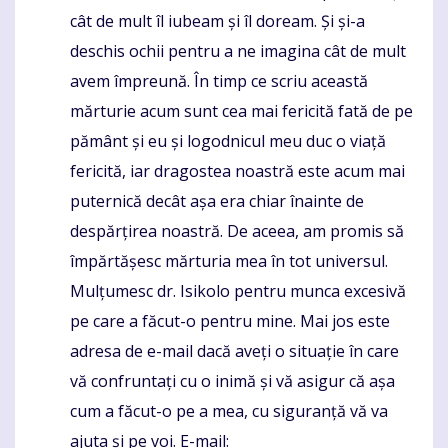
cât de mult îl iubeam și îl doream. Și și-a
deschis ochii pentru a ne imagina cât de mult
avem împreună. În timp ce scriu această
mărturie acum sunt cea mai fericită fată de pe
pământ și eu și logodnicul meu duc o viață
fericită, iar dragostea noastră este acum mai
puternică decât așa era chiar înainte de
despărțirea noastră. De aceea, am promis să
împărtășesc mărturia mea în tot universul.
Mulțumesc dr. Isikolo pentru munca excesivă
pe care a făcut-o pentru mine. Mai jos este
adresa de e-mail dacă aveți o situație în care
vă confruntați cu o inimă și vă asigur că așa
cum a făcut-o pe a mea, cu siguranță vă va
ajuta și pe voi. E-mail: