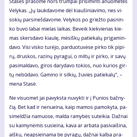
Sta­sės pra­šo­me nors trum­pai pri­si­min­ti anuo­me­tes
Ve­ly­kas. „Jų lauk­da­vo­me dėl kiau­ši­nia­vi­mo, nes vi­
so­kių par­si­neš­da­vo­me. Ve­ly­kos po griež­to pas­nin­
ko bu­vo la­bai mie­las lai­kas. Be­veik kiek­vie­nas kie­
mas skers­da­vo kiau­lę, mė­siš­kų pa­tie­ka­lų pri­ga­min­
da­vo. Vi­si vis­ko tu­rė­jo, par­duo­tu­vė­se pir­ko tik pi­pi­
rų, drus­kos, ra­zi­nų py­ra­gui, o mil­tų ir pir­ko, ir sa­vų
pa­si­mal­da­vo, gi­ros da­ry­da­vo to­kios, nuo ku­rios gir­
tų ne­bū­da­vo. Ga­mi­no ir sil­kių, žu­vies pa­tie­ka­lų“, –
me­na Sta­sė.
Ne vi­suo­met jai pa­vyks­ta nu­vyk­ti ir į Pu­nios baž­ny­
čią. Bet kad ir ne­nu­ei­na, kaip ma­mos pa­mo­ky­ta, pa­
si­mel­džia na­muo­se, mal­da ra­my­bės su­tei­kia. Daž­nai
su kai­my­nė­mis su­si­ei­na, ka­va ar ar­ba­ta pa­si­vai­ši­na,
aiš­ku, neap­si­ei­na­ma be py­ra­gų, daž­nai kal­ba pra­