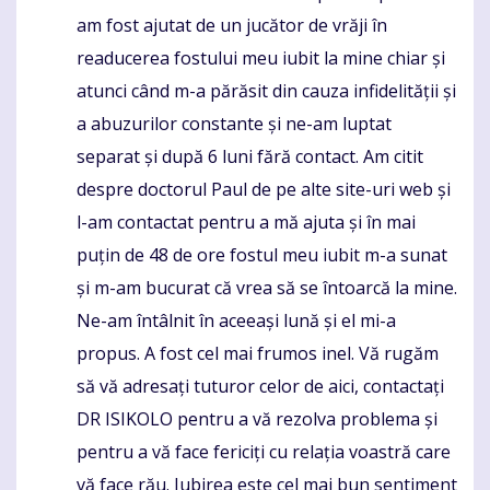
am fost ajutat de un jucător de vrăji în
readucerea fostului meu iubit la mine chiar și
atunci când m-a părăsit din cauza infidelității și
a abuzurilor constante și ne-am luptat
separat și după 6 luni fără contact. Am citit
despre doctorul Paul de pe alte site-uri web și
l-am contactat pentru a mă ajuta și în mai
puțin de 48 de ore fostul meu iubit m-a sunat
și m-am bucurat că vrea să se întoarcă la mine.
Ne-am întâlnit în aceeași lună și el mi-a
propus. A fost cel mai frumos inel. Vă rugăm
să vă adresați tuturor celor de aici, contactați
DR ISIKOLO pentru a vă rezolva problema și
pentru a vă face fericiți cu relația voastră care
vă face rău. Iubirea este cel mai bun sentiment