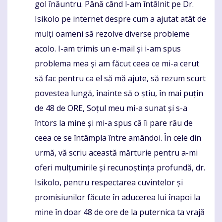
gol înăuntru. Până când l-am întâlnit pe Dr.
Isikolo pe internet despre cum a ajutat atât de
mulți oameni să rezolve diverse probleme
acolo. I-am trimis un e-mail și i-am spus
problema mea și am făcut ceea ce mi-a cerut
să fac pentru ca el să mă ajute, să rezum scurt
povestea lungă, înainte să o știu, în mai puțin
de 48 de ORE, Soțul meu mi-a sunat și s-a
întors la mine și mi-a spus că îi pare rău de
ceea ce se întâmpla între amândoi. În cele din
urmă, vă scriu această mărturie pentru a-mi
oferi mulțumirile și recunoștința profundă, dr.
Isikolo, pentru respectarea cuvintelor și
promisiunilor făcute în aducerea lui înapoi la
mine în doar 48 de ore de la puternica ta vrajă