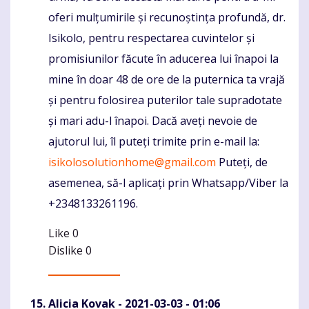
oferi mulțumirile și recunoștința profundă, dr.
Isikolo, pentru respectarea cuvintelor și
promisiunilor făcute în aducerea lui înapoi la
mine în doar 48 de ore de la puternica ta vrajă
și pentru folosirea puterilor tale supradotate
și mari adu-l înapoi. Dacă aveți nevoie de
ajutorul lui, îl puteți trimite prin e-mail la:
isikolosolutionhome@gmail.com
Puteți, de
asemenea, să-l aplicați prin Whatsapp/Viber la
+2348133261196.
Like
0
Dislike
0
Alicia Kovak
- 2021-03-03 - 01:06