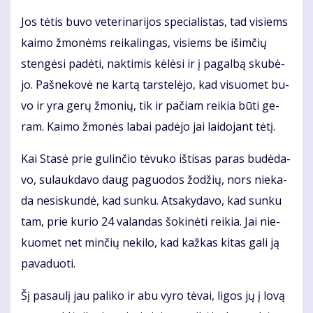
Jos tė­tis bu­vo ve­te­ri­na­ri­jos spe­cia­lis­tas, tad vi­siems
kai­mo žmo­nėms rei­ka­lin­gas, vi­siems be iš­im­čių
sten­gė­si pa­dė­ti, nak­ti­mis kė­lė­si ir į pa­gal­bą sku­bė­
jo. Pa­šne­ko­vė ne kar­tą tars­te­lė­jo, kad vi­suo­met bu­
vo ir yra ge­rų žmo­nių, tik ir pa­čiam rei­kia bū­ti ge­
ram. Kai­mo žmo­nės la­bai pa­dė­jo jai lai­do­jant tė­tį.
Kai Sta­sė prie gu­lin­čio tė­vu­ko iš­ti­sas pa­ras bu­dė­da­
vo, su­lauk­da­vo daug pa­guo­dos žo­džių, nors nie­ka­
da ne­si­skun­dė, kad sun­ku. At­sa­ky­da­vo, kad sun­ku
tam, prie ku­rio 24 va­lan­das šo­ki­nė­ti rei­kia. Jai nie­
kuo­met net min­čių ne­ki­lo, kad kaž­kas ki­tas ga­li ją
pa­va­duo­ti.
Šį pa­sau­lį jau pa­li­ko ir abu vy­ro tė­vai, li­gos jų į lo­vą