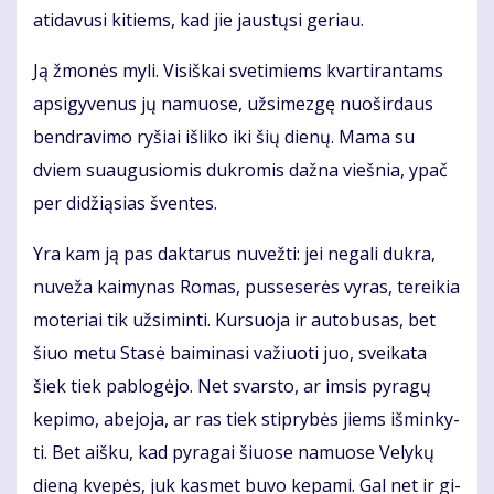
ati­da­vu­si ki­tiems, kad jie jaus­tų­si ge­riau.
Ją žmo­nės my­li. Vi­siš­kai sve­ti­miems kvar­ti­ran­tams
ap­si­gy­ve­nus jų na­muo­se, už­si­mez­gę nuo­šir­daus
ben­dra­vi­mo ry­šiai iš­li­ko iki šių die­nų. Ma­ma su
dviem su­au­gu­sio­mis duk­ro­mis daž­na vieš­nia, ypač
per di­dži­ą­sias šven­tes.
Yra kam ją pas dak­ta­rus nu­vež­ti: jei ne­ga­li duk­ra,
nu­ve­ža kai­my­nas Ro­mas, pus­se­se­rės vy­ras, te­rei­kia
mo­te­riai tik už­si­min­ti. Kur­suo­ja ir au­to­bu­sas, bet
šiuo me­tu Sta­sė bai­mi­na­si va­žiuo­ti juo, svei­ka­ta
šiek tiek pa­blo­gė­jo. Net svars­to, ar im­sis py­ra­gų
ke­pi­mo, abe­jo­ja, ar ras tiek stip­ry­bės jiems iš­min­ky­
ti. Bet aiš­ku, kad py­ra­gai šiuo­se na­muo­se Ve­ly­kų
die­ną kve­pės, juk kas­met bu­vo ke­pa­mi. Gal net ir gi­