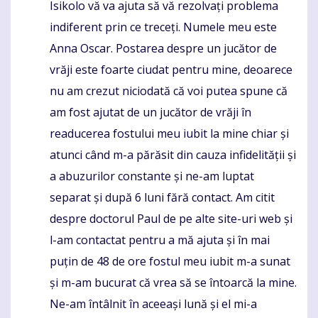
Isikolo vă va ajuta să vă rezolvați problema
indiferent prin ce treceți. Numele meu este
Anna Oscar. Postarea despre un jucător de
vrăji este foarte ciudat pentru mine, deoarece
nu am crezut niciodată că voi putea spune că
am fost ajutat de un jucător de vrăji în
readucerea fostului meu iubit la mine chiar și
atunci când m-a părăsit din cauza infidelității și
a abuzurilor constante și ne-am luptat
separat și după 6 luni fără contact. Am citit
despre doctorul Paul de pe alte site-uri web și
l-am contactat pentru a mă ajuta și în mai
puțin de 48 de ore fostul meu iubit m-a sunat
și m-am bucurat că vrea să se întoarcă la mine.
Ne-am întâlnit în aceeași lună și el mi-a