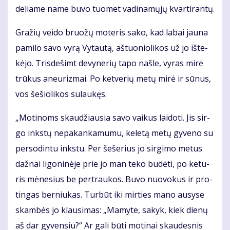
de­lia­me na­me bu­vo tuo­met va­di­na­mų­jų kvar­ti­ran­tų.
Gra­žių vei­do bruo­žų mo­te­ris sa­ko, kad la­bai jau­na
pa­mi­lo sa­vo vy­rą Vy­tau­tą, aš­tuo­nio­li­kos už jo iš­te­
kė­jo. Tris­de­šimt de­vy­ne­rių ta­po naš­le, vy­ras mi­rė
trū­kus aneu­riz­mai. Po ket­ve­rių me­tų mi­rė ir sū­nus,
vos še­šio­li­kos su­lau­kęs.
„Mo­ti­noms skau­džiau­sia sa­vo vai­kus lai­do­ti. Jis sir­
go inks­tų ne­pa­kan­ka­mu­mu, ke­le­tą me­tų gy­ve­no su
per­so­din­tu inks­tu. Per še­še­rius jo sir­gi­mo me­tus
daž­nai li­go­ni­nė­je prie jo man te­ko bu­dė­ti, po ke­tu­
ris mė­ne­sius be per­trau­kos. Bu­vo nuo­vo­kus ir pro­
tin­gas ber­niu­kas. Tur­būt iki mir­ties ma­no au­sy­se
skam­bės jo klau­si­mas: „Ma­my­te, sa­kyk, kiek die­nų
aš dar gy­ven­siu?“ Ar ga­li bū­ti mo­ti­nai skau­des­nis