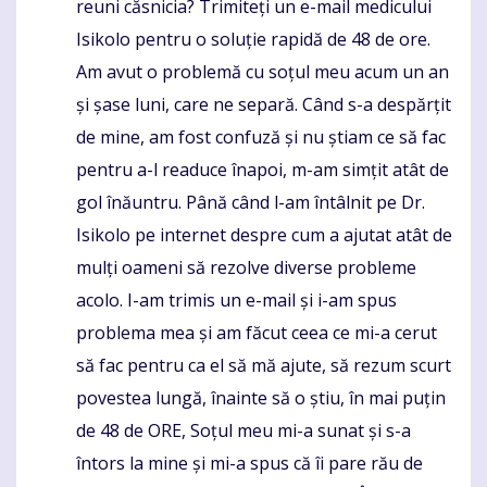
reuni căsnicia? Trimiteți un e-mail medicului
Isikolo pentru o soluție rapidă de 48 de ore.
Am avut o problemă cu soțul meu acum un an
și șase luni, care ne separă. Când s-a despărțit
de mine, am fost confuză și nu știam ce să fac
pentru a-l readuce înapoi, m-am simțit atât de
gol înăuntru. Până când l-am întâlnit pe Dr.
Isikolo pe internet despre cum a ajutat atât de
mulți oameni să rezolve diverse probleme
acolo. I-am trimis un e-mail și i-am spus
problema mea și am făcut ceea ce mi-a cerut
să fac pentru ca el să mă ajute, să rezum scurt
povestea lungă, înainte să o știu, în mai puțin
de 48 de ORE, Soțul meu mi-a sunat și s-a
întors la mine și mi-a spus că îi pare rău de