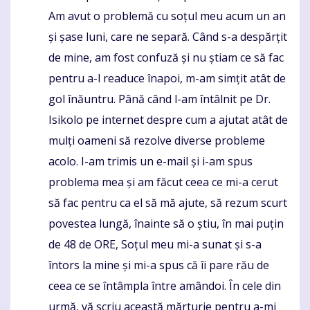
Am avut o problemă cu soțul meu acum un an
și șase luni, care ne separă. Când s-a despărțit
de mine, am fost confuză și nu știam ce să fac
pentru a-l readuce înapoi, m-am simțit atât de
gol înăuntru. Până când l-am întâlnit pe Dr.
Isikolo pe internet despre cum a ajutat atât de
mulți oameni să rezolve diverse probleme
acolo. I-am trimis un e-mail și i-am spus
problema mea și am făcut ceea ce mi-a cerut
să fac pentru ca el să mă ajute, să rezum scurt
povestea lungă, înainte să o știu, în mai puțin
de 48 de ORE, Soțul meu mi-a sunat și s-a
întors la mine și mi-a spus că îi pare rău de
ceea ce se întâmpla între amândoi. În cele din
urmă, vă scriu această mărturie pentru a-mi