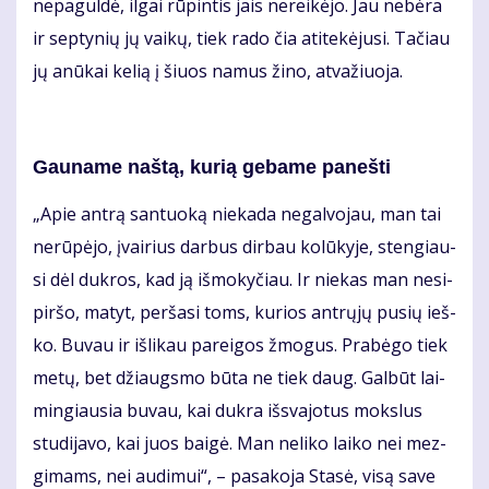
ne­pa­gul­dė, il­gai rū­pin­tis jais ne­rei­kė­jo. Jau ne­bė­ra
ir sep­ty­nių jų vai­kų, tiek ra­do čia ati­te­kė­ju­si. Ta­čiau
jų anū­kai ke­lią į šiuos na­mus ži­no, at­va­žiuo­ja.
Gau­na­me naš­tą, ku­rią ge­ba­me pa­neš­ti
„Apie an­trą san­tuo­ką nie­ka­da ne­gal­vo­jau, man tai
ne­rū­pė­jo, įvai­rius dar­bus dir­bau ko­lū­ky­je, sten­giau­
si dėl duk­ros, kad ją iš­mo­ky­čiau. Ir nie­kas man ne­si­
pir­šo, ma­tyt, per­ša­si toms, ku­rios ant­rų­jų pu­sių ieš­
ko. Bu­vau ir iš­li­kau pa­rei­gos žmo­gus. Pra­bė­go tiek
me­tų, bet džiaugs­mo bū­ta ne tiek daug. Gal­būt lai­
min­giau­sia bu­vau, kai duk­ra iš­sva­jo­tus moks­lus
stu­di­ja­vo, kai juos bai­gė. Man ne­li­ko lai­ko nei mez­
gi­mams, nei au­di­mui“, – pa­sa­ko­ja Sta­sė, vi­są sa­ve