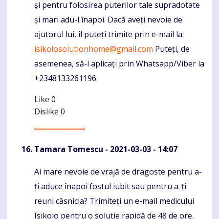
și pentru folosirea puterilor tale supradotate
și mari adu-l înapoi. Dacă aveți nevoie de
ajutorul lui, îl puteți trimite prin e-mail la:
isikolosolutionhome@gmail.com
Puteți, de
asemenea, să-l aplicați prin Whatsapp/Viber la
+2348133261196.
Like
0
Dislike
0
Tamara Tomescu
- 2021-03-03 - 14:07
Ai mare nevoie de vrajă de dragoste pentru a-
Komentaras
ți aduce înapoi fostul iubit sau pentru a-ți
reuni căsnicia? Trimiteți un e-mail medicului
Isikolo pentru o soluție rapidă de 48 de ore.