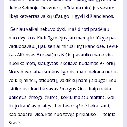
de­lė­je šei­mo­je. De­vy­ne­rių bū­da­ma mi­rė jos se­su­tė,
li­kęs ket­ver­tas vai­kų už­au­go ir gy­vi iki šian­die­nos.
„Se­niau vai­kai ne­bu­vo dy­ki, ir aš dirb­ti pra­dė­jau
nuo dvy­li­kos. Kiek ūg­te­lė­jus jau ma­mą ko­lū­ky­je pa­
va­duo­da­vau. Ji jau se­niai mi­ru­si, ir­gi kan­čio­se. Tė­vu­
kas Al­fon­sas Bu­ne­vi­čius iš šio pa­sau­lio ma­no vie­
nuo­li­ka me­tų slau­gy­tas iš­ke­lia­vo bū­da­mas 97-erių.
Nors bu­vo la­bai sun­kus li­go­nis, man nie­ka­da ne­bu­
vo ki­lę min­čių ati­duo­ti jį val­diš­kų na­mų slau­gai. Esu
įsi­ti­ki­nu­si, kad tik sa­vas žmo­gus ži­no, kaip rei­kia
pa­lie­gu­sį žmo­gų žiū­rė­ti, ko­kiu mais­tu mai­tin­ti. Gal
tik jo kan­čias pra­tę­si, bet ta­vo są­ži­nė lie­ka ra­mi,
kad pa­da­rei vi­sa, kas nuo ta­vęs pri­klau­so“, – tei­gia
Sta­sė.