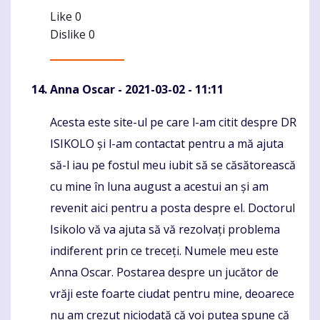
Like
0
Dislike
0
Anna Oscar
- 2021-03-02 - 11:11
Acesta este site-ul pe care l-am citit despre DR
Komentaras
ISIKOLO și l-am contactat pentru a mă ajuta
să-l iau pe fostul meu iubit să se căsătorească
cu mine în luna august a acestui an și am
revenit aici pentru a posta despre el. Doctorul
Isikolo vă va ajuta să vă rezolvați problema
indiferent prin ce treceți. Numele meu este
Anna Oscar. Postarea despre un jucător de
vrăji este foarte ciudat pentru mine, deoarece
nu am crezut niciodată că voi putea spune că