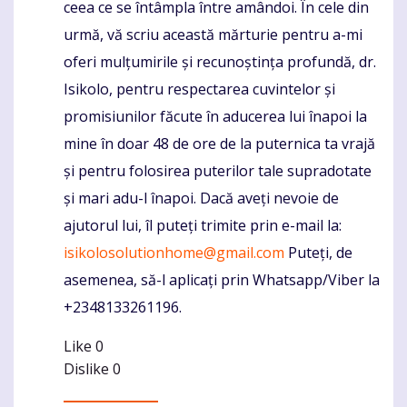
ceea ce se întâmpla între amândoi. În cele din
urmă, vă scriu această mărturie pentru a-mi
oferi mulțumirile și recunoștința profundă, dr.
Isikolo, pentru respectarea cuvintelor și
promisiunilor făcute în aducerea lui înapoi la
mine în doar 48 de ore de la puternica ta vrajă
și pentru folosirea puterilor tale supradotate
și mari adu-l înapoi. Dacă aveți nevoie de
ajutorul lui, îl puteți trimite prin e-mail la:
isikolosolutionhome@gmail.com
Puteți, de
asemenea, să-l aplicați prin Whatsapp/Viber la
+2348133261196.
Like
0
Dislike
0