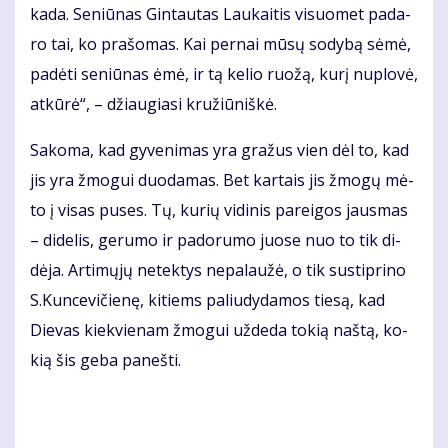
ka­da. Se­niū­nas Gin­tau­tas Lau­kai­tis vi­suo­met pa­da­
ro tai, ko pra­šo­mas. Kai per­nai mū­sų so­dy­bą sė­mė,
pa­dė­ti se­niū­nas ėmė, ir tą ke­lio ruo­žą, ku­rį nu­plo­vė,
at­kū­rė“, – džiau­gia­si kru­žiū­niš­kė.
Sa­ko­ma, kad gy­ve­ni­mas yra gra­žus vien dėl to, kad
jis yra žmo­gui duo­da­mas. Bet kar­tais jis žmo­gų mė­
to į vi­sas pu­ses. Tų, ku­rių vi­di­nis pa­rei­gos jaus­mas
– di­de­lis, ge­ru­mo ir pa­do­ru­mo juo­se nuo to tik di­
dė­ja. Ar­ti­mų­jų ne­tek­tys ne­pa­lau­žė, o tik su­stip­ri­no
S.Kun­ce­vi­čie­nę, ki­tiems pa­liu­dy­da­mos tie­są, kad
Die­vas kiek­vie­nam žmo­gui už­de­da to­kią naš­tą, ko­
kią šis ge­ba pa­neš­ti.