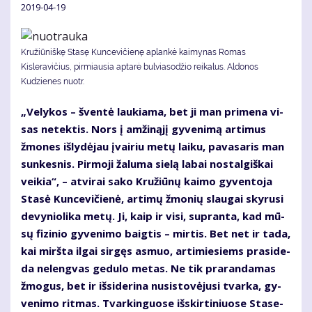
2019-04-19
Kružiūniškę Stasę Kuncevičienę aplankė kaimynas Romas
Kisleravičius, pirmiausia aptarė bulviasodžio reikalus. Aldonos
Kudzienes nuotr.
„Ve­ly­kos – šven­tė lau­kia­ma, bet ji man pri­me­na vi­
sas ne­tek­tis. Nors į am­ži­ną­jį gy­ve­ni­mą ar­ti­mus
žmo­nes iš­ly­dė­jau įvai­riu me­tų lai­ku, pa­va­sa­ris man
sun­kes­nis. Pir­mo­ji ža­lu­ma sie­lą la­bai nos­tal­giš­kai
vei­kia“, – at­vi­rai sa­ko Kru­žiū­nų kai­mo gy­ven­to­ja
Sta­sė Kun­ce­vi­čie­nė, ar­ti­mų žmo­nių slau­gai sky­ru­si
de­vy­nio­li­ka me­tų. Ji, kaip ir vi­si, su­pran­ta, kad mū­
sų fi­zi­nio gy­ve­ni­mo baig­tis – mir­tis. Bet net ir ta­da,
kai mirš­ta il­gai sir­gęs as­muo, ar­ti­mie­siems pra­si­de­
da ne­leng­vas ge­du­lo me­tas. Ne tik pra­ran­da­mas
žmo­gus, bet ir iš­si­de­ri­na nu­si­sto­vė­ju­si tvar­ka, gy­
ve­ni­mo rit­mas. Tvar­kin­guo­se iš­skir­ti­niuo­se Sta­se­