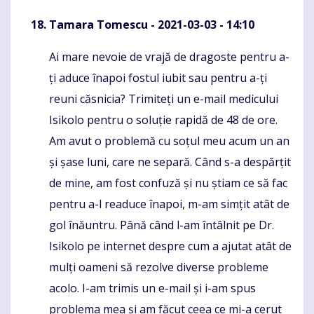
Tamara Tomescu
- 2021-03-03 - 14:10
Ai mare nevoie de vrajă de dragoste pentru a-
Komentaras
ți aduce înapoi fostul iubit sau pentru a-ți
reuni căsnicia? Trimiteți un e-mail medicului
Isikolo pentru o soluție rapidă de 48 de ore.
Am avut o problemă cu soțul meu acum un an
și șase luni, care ne separă. Când s-a despărțit
de mine, am fost confuză și nu știam ce să fac
pentru a-l readuce înapoi, m-am simțit atât de
gol înăuntru. Până când l-am întâlnit pe Dr.
Isikolo pe internet despre cum a ajutat atât de
mulți oameni să rezolve diverse probleme
acolo. I-am trimis un e-mail și i-am spus
problema mea și am făcut ceea ce mi-a cerut