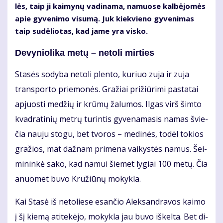
lės, taip ji kai­my­nų va­di­na­ma, na­muo­se kal­bė­jo­mės
apie gy­ve­ni­mo vi­su­mą. Juk kiek­vie­no gy­ve­ni­mas
taip su­dė­lio­tas, kad ja­me yra vis­ko.
De­vy­nio­li­ka me­tų – ne­to­li mir­ties
Sta­sės so­dy­ba ne­to­li plen­to, ku­riuo zu­ja ir zu­ja
trans­por­to prie­mo­nės. Gra­žiai pri­žiū­ri­mi pa­sta­tai
ap­juos­ti me­džių ir krū­mų ža­lu­mos. Il­gas virš šim­to
kvad­ra­ti­nių met­rų tu­rin­tis gy­ve­na­ma­sis na­mas švie­
čia nau­ju sto­gu, bet tvo­ros – me­di­nės, to­dėl to­kios
gra­žios, mat daž­nam pri­me­na vai­kys­tės na­mus. Šei­
mi­nin­kė sa­ko, kad na­mui šie­met ly­giai 100 me­tų. Čia
anuo­met bu­vo Kru­žiū­nų mo­kyk­la.
Kai Sta­sė iš ne­to­lie­se esan­čio Alek­san­dra­vos kai­mo
į šį kie­mą ati­te­kė­jo, mo­kyk­la jau bu­vo iš­kel­ta. Bet di­