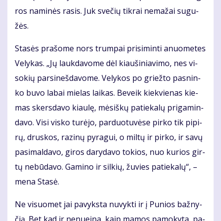
ros na­mi­nės ra­sis. Juk sve­čių tik­rai ne­ma­žai su­gu­
žės.
Sta­sės pra­šo­me nors trum­pai pri­si­min­ti anuo­me­tes
Ve­ly­kas. „Jų lauk­da­vo­me dėl kiau­ši­nia­vi­mo, nes vi­
so­kių par­si­neš­da­vo­me. Ve­ly­kos po griež­to pas­nin­
ko bu­vo la­bai mie­las lai­kas. Be­veik kiek­vie­nas kie­
mas skers­da­vo kiau­lę, mė­siš­kų pa­tie­ka­lų pri­ga­min­
da­vo. Vi­si vis­ko tu­rė­jo, par­duo­tu­vė­se pir­ko tik pi­pi­
rų, drus­kos, ra­zi­nų py­ra­gui, o mil­tų ir pir­ko, ir sa­vų
pa­si­mal­da­vo, gi­ros da­ry­da­vo to­kios, nuo ku­rios gir­
tų ne­bū­da­vo. Ga­mi­no ir sil­kių, žu­vies pa­tie­ka­lų“, –
me­na Sta­sė.
Ne vi­suo­met jai pa­vyks­ta nu­vyk­ti ir į Pu­nios baž­ny­
čią. Bet kad ir ne­nu­ei­na, kaip ma­mos pa­mo­ky­ta, pa­