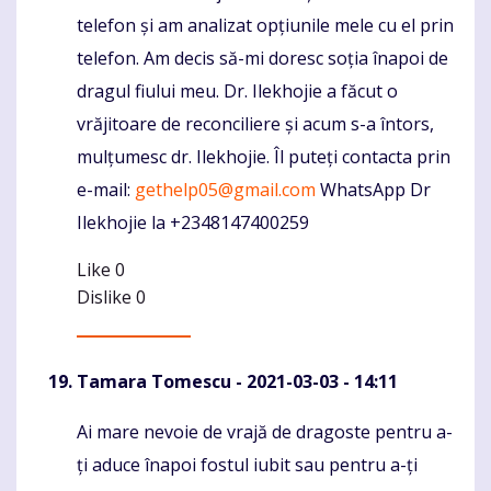
telefon și am analizat opțiunile mele cu el prin
telefon. Am decis să-mi doresc soția înapoi de
dragul fiului meu. Dr. Ilekhojie a făcut o
vrăjitoare de reconciliere și acum s-a întors,
mulțumesc dr. Ilekhojie. Îl puteți contacta prin
e-mail:
gethelp05@gmail.com
WhatsApp Dr
Ilekhojie la +2348147400259
Like
0
Dislike
0
Tamara Tomescu
- 2021-03-03 - 14:11
Ai mare nevoie de vrajă de dragoste pentru a-
Komentaras
ți aduce înapoi fostul iubit sau pentru a-ți