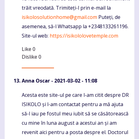
trăit vreodată. Trimiteți-l prin e-mail la
isikolosolutionhome@gmail.com
Puteți, de
asemenea, să-l Whatsapp la +2348133261196.
Site-ul web:
https://isikololovetemple.com
Like
0
Dislike
0
Anna Oscar
- 2021-03-02 - 11:08
Acesta este site-ul pe care l-am citit despre DR
Komentaras
ISIKOLO și l-am contactat pentru a mă ajuta
să-l iau pe fostul meu iubit să se căsătorească
cu mine în luna august a acestui an și am
revenit aici pentru a posta despre el. Doctorul