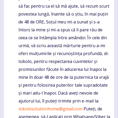
să fac pentru ca el să mă ajute, să rezum scurt
povestea lungă, înainte să o știu, în mai puțin
de 48 de ORE, Soțul meu mi-a sunat și s-a
întors la mine și mi-a spus că îi pare rău de
ceea ce se întâmpla între amândoi. În cele din
urmă, vă scriu această mărturie pentru a-mi
oferi mulțumirile și recunoștința profundă, dr.
Isikolo, pentru respectarea cuvintelor și
promisiunilor făcute în aducerea lui înapoi la
mine în doar 48 de ore de la puternica ta vrajă
și pentru folosirea puterilor tale supradotate
și mari adu-l înapoi. Dacă aveți nevoie de
ajutorul lui, îl puteți trimite prin e-mail la:
isikolosolutionhome@gmail.com
Puteți, de
asemenea, să-l aplicați prin Whatsapp/Viber la