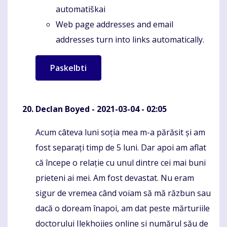
automatiškai
Web page addresses and email
addresses turn into links automatically.
Declan Boyed
- 2021-03-04 - 02:05
Acum câteva luni soția mea m-a părăsit și am
Komentaras
fost separați timp de 5 luni. Dar apoi am aflat
că începe o relație cu unul dintre cei mai buni
prieteni ai mei. Am fost devastat. Nu eram
sigur de vremea când voiam să mă răzbun sau
dacă o doream înapoi, am dat peste mărturiile
doctorului Ilekhojies online și numărul său de