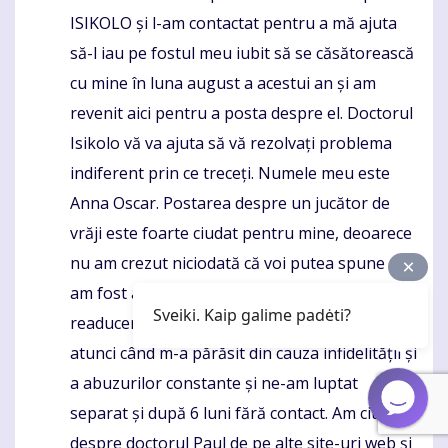
ISIKOLO și l-am contactat pentru a mă ajuta
să-l iau pe fostul meu iubit să se căsătorească
cu mine în luna august a acestui an și am
revenit aici pentru a posta despre el. Doctorul
Isikolo vă va ajuta să vă rezolvați problema
indiferent prin ce treceți. Numele meu este
Anna Oscar. Postarea despre un jucător de
vrăji este foarte ciudat pentru mine, deoarece
nu am crezut niciodată că voi putea spune că
am fost ajutat de un jucător de vrăji în
Sveiki. Kaip galime padėti?
readucerea fostului meu iubit la mine chiar și
atunci când m-a părăsit din cauza infidelității și
a abuzurilor constante și ne-am luptat
separat și după 6 luni fără contact. Am citit
despre doctorul Paul de pe alte site-uri web și