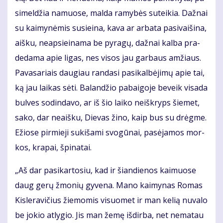
si­mel­džia na­muo­se, mal­da ra­my­bės su­tei­kia. Daž­nai
su kai­my­nė­mis su­si­ei­na, ka­va ar ar­ba­ta pa­si­vai­ši­na,
aiš­ku, neap­si­ei­na­ma be py­ra­gų, daž­nai kal­ba pra­
de­da­ma apie li­gas, nes vi­sos jau gar­baus am­žiaus.
Pa­va­sa­riais dau­giau ran­da­si pa­si­kal­bė­ji­mų apie tai,
ką jau lai­kas sė­ti. Ba­lan­džio pa­bai­go­je be­veik vi­sa­da
bul­ves so­din­da­vo, ar iš šio lai­ko ne­iš­kryps šie­met,
sa­ko, dar ne­aiš­ku, Die­vas ži­no, kaip bus su drėg­me.
Ežio­se pir­mie­ji su­ki­ša­mi svo­gū­nai, pa­sė­ja­mos mor­
kos, kra­pai, špi­na­tai.
„Aš dar pa­si­kar­to­siu, kad ir šian­die­nos kai­muo­se
daug ge­rų žmo­nių gy­ve­na. Ma­no kai­my­nas Ro­mas
Kis­le­ra­vi­čius žie­mo­mis vi­suo­met ir man ke­lią nu­va­lo
be jo­kio at­ly­gio. Jis man že­mę iš­dir­ba, net ne­ma­tau