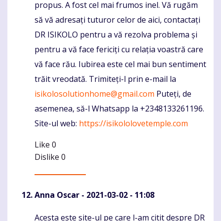
propus. A fost cel mai frumos inel. Vă rugăm
să vă adresați tuturor celor de aici, contactați
DR ISIKOLO pentru a vă rezolva problema și
pentru a vă face fericiți cu relația voastră care
vă face rău. Iubirea este cel mai bun sentiment
trăit vreodată. Trimiteți-l prin e-mail la
isikolosolutionhome@gmail.com
Puteți, de
asemenea, să-l Whatsapp la +2348133261196.
Site-ul web:
https://isikololovetemple.com
Like
0
Dislike
0
Anna Oscar
- 2021-03-02 - 11:08
Acesta este site-ul pe care l-am citit despre DR
Komentaras