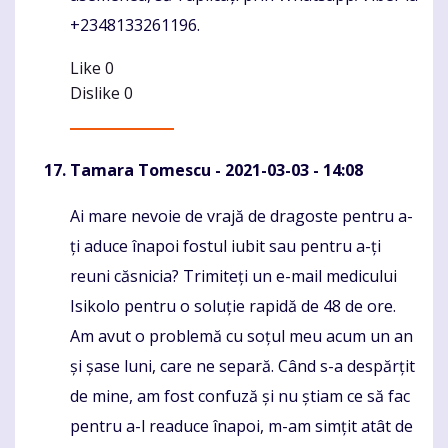
+2348133261196.
Like
0
Dislike
0
Tamara Tomescu
- 2021-03-03 - 14:08
Ai mare nevoie de vrajă de dragoste pentru a-
Komentaras
ți aduce înapoi fostul iubit sau pentru a-ți
reuni căsnicia? Trimiteți un e-mail medicului
Isikolo pentru o soluție rapidă de 48 de ore.
Am avut o problemă cu soțul meu acum un an
și șase luni, care ne separă. Când s-a despărțit
de mine, am fost confuză și nu știam ce să fac
pentru a-l readuce înapoi, m-am simțit atât de