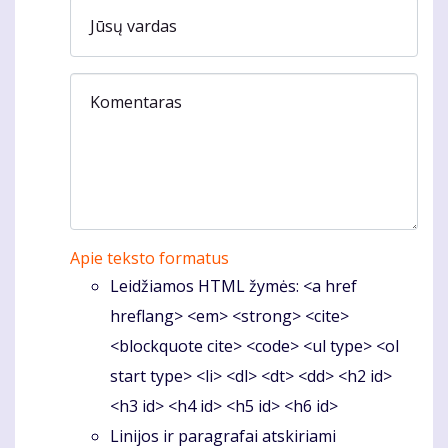
Jūsų vardas
Komentaras
Apie teksto formatus
Leidžiamos HTML žymės: <a href
hreflang> <em> <strong> <cite>
<blockquote cite> <code> <ul type> <ol
start type> <li> <dl> <dt> <dd> <h2 id>
<h3 id> <h4 id> <h5 id> <h6 id>
Linijos ir paragrafai atskiriami