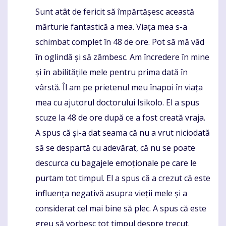
Sunt atât de fericit să împărtășesc această
Komentaras
mărturie fantastică a mea. Viața mea s-a
schimbat complet în 48 de ore. Pot să mă văd
în oglindă și să zâmbesc. Am încredere în mine
și în abilitățile mele pentru prima dată în
vârstă. Îl am pe prietenul meu înapoi în viața
mea cu ajutorul doctorului Isikolo. El a spus
scuze la 48 de ore după ce a fost creată vraja.
A spus că și-a dat seama că nu a vrut niciodată
să se despartă cu adevărat, că nu se poate
descurca cu bagajele emoționale pe care le
purtam tot timpul. El a spus că a crezut că este
influența negativă asupra vieții mele și a
considerat cel mai bine să plec. A spus că este
greu să vorbesc tot timpul despre trecut.