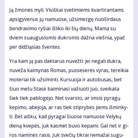
Ją žmo­nės my­li. Vi­siš­kai sve­ti­miems kvar­ti­ran­tams
ap­si­gy­ve­nus jų na­muo­se, už­si­mez­gę nuo­šir­daus
ben­dra­vi­mo ry­šiai iš­li­ko iki šių die­nų. Ma­ma su
dviem su­au­gu­sio­mis duk­ro­mis daž­na vieš­nia, ypač
per di­dži­ą­sias šven­tes.
Yra kam ją pas dak­ta­rus nu­vež­ti: jei ne­ga­li duk­ra,
nu­ve­ža kai­my­nas Ro­mas, pus­se­se­rės vy­ras, te­rei­kia
mo­te­riai tik už­si­min­ti. Kur­suo­ja ir au­to­bu­sas, bet
šiuo me­tu Sta­sė bai­mi­na­si va­žiuo­ti juo, svei­ka­ta
šiek tiek pa­blo­gė­jo. Net svars­to, ar im­sis py­ra­gų
ke­pi­mo, abe­jo­ja, ar ras tiek stip­ry­bės jiems iš­min­ky­
ti. Bet aiš­ku, kad py­ra­gai šiuo­se na­muo­se Ve­ly­kų
die­ną kve­pės, juk kas­met bu­vo ke­pa­mi. Gal net ir gi­
ros na­mi­nės ra­sis. Juk sve­čių tik­rai ne­ma­žai su­gu­