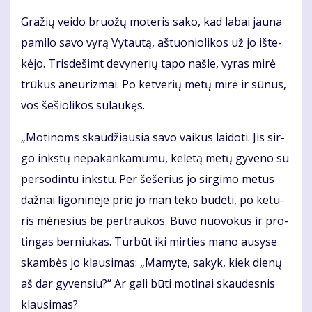
Gra­žių vei­do bruo­žų mo­te­ris sa­ko, kad la­bai jau­na
pa­mi­lo sa­vo vy­rą Vy­tau­tą, aš­tuo­nio­li­kos už jo iš­te­
kė­jo. Tris­de­šimt de­vy­ne­rių ta­po naš­le, vy­ras mi­rė
trū­kus aneu­riz­mai. Po ket­ve­rių me­tų mi­rė ir sū­nus,
vos še­šio­li­kos su­lau­kęs.
„Mo­ti­noms skau­džiau­sia sa­vo vai­kus lai­do­ti. Jis sir­
go inks­tų ne­pa­kan­ka­mu­mu, ke­le­tą me­tų gy­ve­no su
per­so­din­tu inks­tu. Per še­še­rius jo sir­gi­mo me­tus
daž­nai li­go­ni­nė­je prie jo man te­ko bu­dė­ti, po ke­tu­
ris mė­ne­sius be per­trau­kos. Bu­vo nuo­vo­kus ir pro­
tin­gas ber­niu­kas. Tur­būt iki mir­ties ma­no au­sy­se
skam­bės jo klau­si­mas: „Ma­my­te, sa­kyk, kiek die­nų
aš dar gy­ven­siu?“ Ar ga­li bū­ti mo­ti­nai skau­des­nis
klau­si­mas?