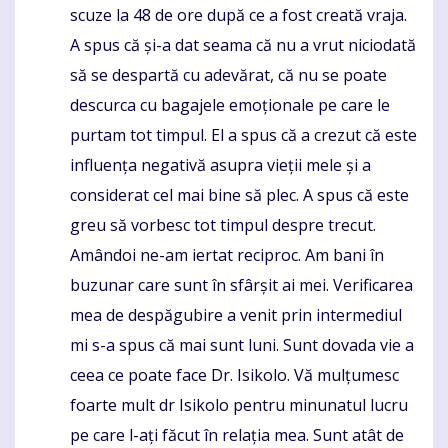
scuze la 48 de ore după ce a fost creată vraja.
A spus că și-a dat seama că nu a vrut niciodată
să se despartă cu adevărat, că nu se poate
descurca cu bagajele emoționale pe care le
purtam tot timpul. El a spus că a crezut că este
influența negativă asupra vieții mele și a
considerat cel mai bine să plec. A spus că este
greu să vorbesc tot timpul despre trecut.
Amândoi ne-am iertat reciproc. Am bani în
buzunar care sunt în sfârșit ai mei. Verificarea
mea de despăgubire a venit prin intermediul
mi s-a spus că mai sunt luni. Sunt dovada vie a
ceea ce poate face Dr. Isikolo. Vă mulțumesc
foarte mult dr Isikolo pentru minunatul lucru
pe care l-ați făcut în relația mea. Sunt atât de