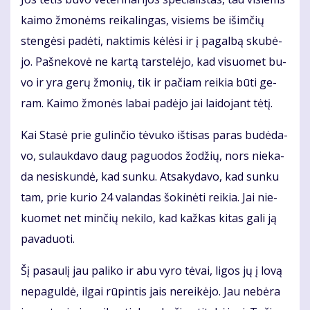
kai­mo žmo­nėms rei­ka­lin­gas, vi­siems be iš­im­čių
sten­gė­si pa­dė­ti, nak­ti­mis kė­lė­si ir į pa­gal­bą sku­bė­
jo. Pa­šne­ko­vė ne kar­tą tars­te­lė­jo, kad vi­suo­met bu­
vo ir yra ge­rų žmo­nių, tik ir pa­čiam rei­kia bū­ti ge­
ram. Kai­mo žmo­nės la­bai pa­dė­jo jai lai­do­jant tė­tį.
Kai Sta­sė prie gu­lin­čio tė­vu­ko iš­ti­sas pa­ras bu­dė­da­
vo, su­lauk­da­vo daug pa­guo­dos žo­džių, nors nie­ka­
da ne­si­skun­dė, kad sun­ku. At­sa­ky­da­vo, kad sun­ku
tam, prie ku­rio 24 va­lan­das šo­ki­nė­ti rei­kia. Jai nie­
kuo­met net min­čių ne­ki­lo, kad kaž­kas ki­tas ga­li ją
pa­va­duo­ti.
Šį pa­sau­lį jau pa­li­ko ir abu vy­ro tė­vai, li­gos jų į lo­vą
ne­pa­gul­dė, il­gai rū­pin­tis jais ne­rei­kė­jo. Jau ne­bė­ra