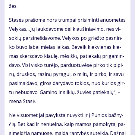
žės.
Sta­sės pra­šo­me nors trum­pai pri­si­min­ti anuo­me­tes
Ve­ly­kas. „Jų lauk­da­vo­me dėl kiau­ši­nia­vi­mo, nes vi­
so­kių par­si­neš­da­vo­me. Ve­ly­kos po griež­to pas­nin­
ko bu­vo la­bai mie­las lai­kas. Be­veik kiek­vie­nas kie­
mas skers­da­vo kiau­lę, mė­siš­kų pa­tie­ka­lų pri­ga­min­
da­vo. Vi­si vis­ko tu­rė­jo, par­duo­tu­vė­se pir­ko tik pi­pi­
rų, drus­kos, ra­zi­nų py­ra­gui, o mil­tų ir pir­ko, ir sa­vų
pa­si­mal­da­vo, gi­ros da­ry­da­vo to­kios, nuo ku­rios gir­
tų ne­bū­da­vo. Ga­mi­no ir sil­kių, žu­vies pa­tie­ka­lų“, –
me­na Sta­sė.
Ne vi­suo­met jai pa­vyks­ta nu­vyk­ti ir į Pu­nios baž­ny­
čią. Bet kad ir ne­nu­ei­na, kaip ma­mos pa­mo­ky­ta, pa­
si­mel­džia na­muo­se, mal­da ra­my­bės su­tei­kia. Daž­nai