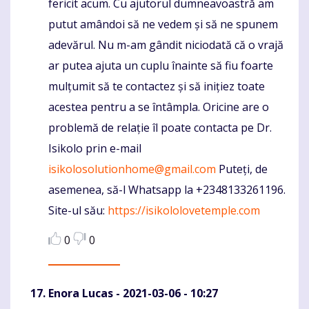
fericit acum. Cu ajutorul dumneavoastră am
putut amândoi să ne vedem și să ne spunem
adevărul. Nu m-am gândit niciodată că o vrajă
ar putea ajuta un cuplu înainte să fiu foarte
mulțumit să te contactez și să inițiez toate
acestea pentru a se întâmpla. Oricine are o
problemă de relație îl poate contacta pe Dr.
Isikolo prin e-mail
isikolosolutionhome@gmail.com
Puteți, de
asemenea, să-l Whatsapp la +2348133261196.
Site-ul său:
https://isikololovetemple.com
0
0
Enora Lucas
- 2021-03-06 - 10:27