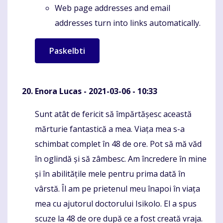
Web page addresses and email
addresses turn into links automatically.
Enora Lucas
- 2021-03-06 - 10:33
Sunt atât de fericit să împărtășesc această
Komentaras
mărturie fantastică a mea. Viața mea s-a
schimbat complet în 48 de ore. Pot să mă văd
în oglindă și să zâmbesc. Am încredere în mine
și în abilitățile mele pentru prima dată în
vârstă. Îl am pe prietenul meu înapoi în viața
mea cu ajutorul doctorului Isikolo. El a spus
scuze la 48 de ore după ce a fost creată vraja.