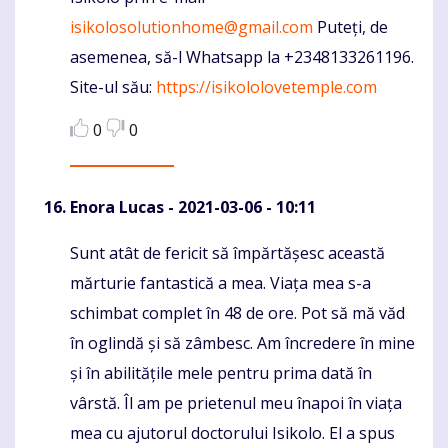
isikolosolutionhome@gmail.com
Puteți, de
asemenea, să-l Whatsapp la +2348133261196.
Site-ul său:
https://isikololovetemple.com
0
0
Enora Lucas
- 2021-03-06 - 10:11
Sunt atât de fericit să împărtășesc această
Komentaras
mărturie fantastică a mea. Viața mea s-a
schimbat complet în 48 de ore. Pot să mă văd
în oglindă și să zâmbesc. Am încredere în mine
și în abilitățile mele pentru prima dată în
vârstă. Îl am pe prietenul meu înapoi în viața
mea cu ajutorul doctorului Isikolo. El a spus