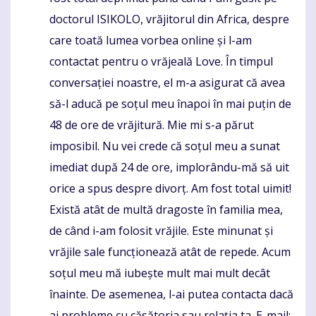
doctorul ISIKOLO, vrăjitorul din Africa, despre
care toată lumea vorbea online și l-am
contactat pentru o vrăjeală Love. În timpul
conversației noastre, el m-a asigurat că avea
să-l aducă pe soțul meu înapoi în mai puțin de
48 de ore de vrăjitură. Mie mi s-a părut
imposibil. Nu vei crede că soțul meu a sunat
imediat după 24 de ore, implorându-mă să uit
orice a spus despre divorț. Am fost total uimit!
Există atât de multă dragoste în familia mea,
de când i-am folosit vrăjile. Este minunat și
vrăjile sale funcționează atât de repede. Acum
soțul meu mă iubește mult mai mult decât
înainte. De asemenea, l-ai putea contacta dacă
ai probleme cu căsătoria sau relația ta. E-mail: