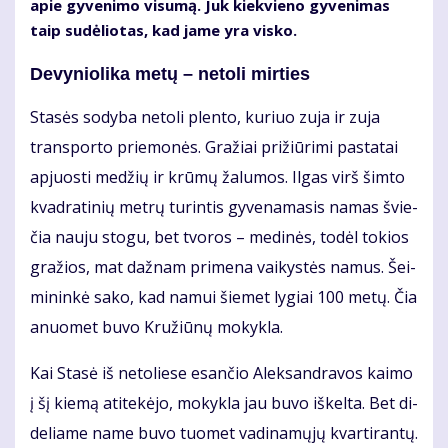
apie gy­ve­ni­mo vi­su­mą. Juk kiek­vie­no gy­ve­ni­mas
taip su­dė­lio­tas, kad ja­me yra vis­ko.
De­vy­nio­li­ka me­tų – ne­to­li mir­ties
Sta­sės so­dy­ba ne­to­li plen­to, ku­riuo zu­ja ir zu­ja
trans­por­to prie­mo­nės. Gra­žiai pri­žiū­ri­mi pa­sta­tai
ap­juos­ti me­džių ir krū­mų ža­lu­mos. Il­gas virš šim­to
kvad­ra­ti­nių met­rų tu­rin­tis gy­ve­na­ma­sis na­mas švie­
čia nau­ju sto­gu, bet tvo­ros – me­di­nės, to­dėl to­kios
gra­žios, mat daž­nam pri­me­na vai­kys­tės na­mus. Šei­
mi­nin­kė sa­ko, kad na­mui šie­met ly­giai 100 me­tų. Čia
anuo­met bu­vo Kru­žiū­nų mo­kyk­la.
Kai Sta­sė iš ne­to­lie­se esan­čio Alek­san­dra­vos kai­mo
į šį kie­mą ati­te­kė­jo, mo­kyk­la jau bu­vo iš­kel­ta. Bet di­
de­lia­me na­me bu­vo tuo­met va­di­na­mų­jų kvar­ti­ran­tų.