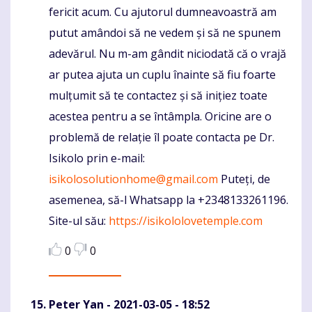
fericit acum. Cu ajutorul dumneavoastră am
putut amândoi să ne vedem și să ne spunem
adevărul. Nu m-am gândit niciodată că o vrajă
ar putea ajuta un cuplu înainte să fiu foarte
mulțumit să te contactez și să inițiez toate
acestea pentru a se întâmpla. Oricine are o
problemă de relație îl poate contacta pe Dr.
Isikolo prin e-mail:
isikolosolutionhome@gmail.com
Puteți, de
asemenea, să-l Whatsapp la +2348133261196.
Site-ul său:
https://isikololovetemple.com
0
0
Peter Yan
- 2021-03-05 - 18:52