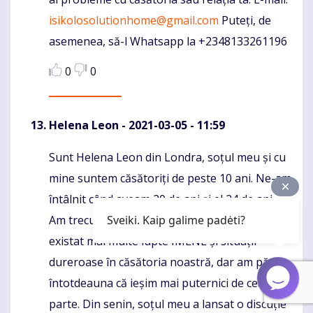
isikolosolutionhome@gmail.com
Puteți, de
asemenea, să-l Whatsapp la +2348133261196
0
0
Helena Leon
- 2021-03-05 - 11:59
Sunt Helena Leon din Londra, soțul meu și cu
Komentaras
mine suntem căsătoriți de peste 10 ani. Ne-am
întâlnit când aveam 20 de ani și el 24 de ani.
Sveiki. Kaip galime padėti?
Am trecut prin multe emoțional împreună. Au
existat mai multe lupte IMENE și situații
dureroase în căsătoria noastră, dar am părut
întotdeauna că ieșim mai puternici de cealaltă
parte. Din senin, soțul meu a lansat o discuție