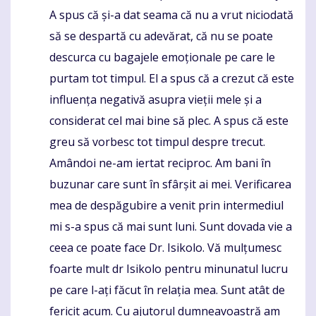
A spus că și-a dat seama că nu a vrut niciodată
să se despartă cu adevărat, că nu se poate
descurca cu bagajele emoționale pe care le
purtam tot timpul. El a spus că a crezut că este
influența negativă asupra vieții mele și a
considerat cel mai bine să plec. A spus că este
greu să vorbesc tot timpul despre trecut.
Amândoi ne-am iertat reciproc. Am bani în
buzunar care sunt în sfârșit ai mei. Verificarea
mea de despăgubire a venit prin intermediul
mi s-a spus că mai sunt luni. Sunt dovada vie a
ceea ce poate face Dr. Isikolo. Vă mulțumesc
foarte mult dr Isikolo pentru minunatul lucru
pe care l-ați făcut în relația mea. Sunt atât de
fericit acum. Cu ajutorul dumneavoastră am