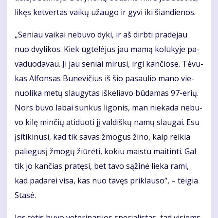
li­kęs ket­ver­tas vai­kų už­au­go ir gy­vi iki šian­die­nos.
„Se­niau vai­kai ne­bu­vo dy­ki, ir aš dirb­ti pra­dė­jau
nuo dvy­li­kos. Kiek ūg­te­lė­jus jau ma­mą ko­lū­ky­je pa­
va­duo­da­vau. Ji jau se­niai mi­ru­si, ir­gi kan­čio­se. Tė­vu­
kas Al­fon­sas Bu­ne­vi­čius iš šio pa­sau­lio ma­no vie­
nuo­li­ka me­tų slau­gy­tas iš­ke­lia­vo bū­da­mas 97-erių.
Nors bu­vo la­bai sun­kus li­go­nis, man nie­ka­da ne­bu­
vo ki­lę min­čių ati­duo­ti jį val­diš­kų na­mų slau­gai. Esu
įsi­ti­ki­nu­si, kad tik sa­vas žmo­gus ži­no, kaip rei­kia
pa­lie­gu­sį žmo­gų žiū­rė­ti, ko­kiu mais­tu mai­tin­ti. Gal
tik jo kan­čias pra­tę­si, bet ta­vo są­ži­nė lie­ka ra­mi,
kad pa­da­rei vi­sa, kas nuo ta­vęs pri­klau­so“, – tei­gia
Sta­sė.
Jos tė­tis bu­vo ve­te­ri­na­ri­jos spe­cia­lis­tas, tad vi­siems