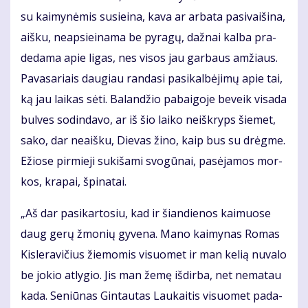
su kai­my­nė­mis su­si­ei­na, ka­va ar ar­ba­ta pa­si­vai­ši­na,
aiš­ku, neap­si­ei­na­ma be py­ra­gų, daž­nai kal­ba pra­
de­da­ma apie li­gas, nes vi­sos jau gar­baus am­žiaus.
Pa­va­sa­riais dau­giau ran­da­si pa­si­kal­bė­ji­mų apie tai,
ką jau lai­kas sė­ti. Ba­lan­džio pa­bai­go­je be­veik vi­sa­da
bul­ves so­din­da­vo, ar iš šio lai­ko ne­iš­kryps šie­met,
sa­ko, dar ne­aiš­ku, Die­vas ži­no, kaip bus su drėg­me.
Ežio­se pir­mie­ji su­ki­ša­mi svo­gū­nai, pa­sė­ja­mos mor­
kos, kra­pai, špi­na­tai.
„Aš dar pa­si­kar­to­siu, kad ir šian­die­nos kai­muo­se
daug ge­rų žmo­nių gy­ve­na. Ma­no kai­my­nas Ro­mas
Kis­le­ra­vi­čius žie­mo­mis vi­suo­met ir man ke­lią nu­va­lo
be jo­kio at­ly­gio. Jis man že­mę iš­dir­ba, net ne­ma­tau
ka­da. Se­niū­nas Gin­tau­tas Lau­kai­tis vi­suo­met pa­da­