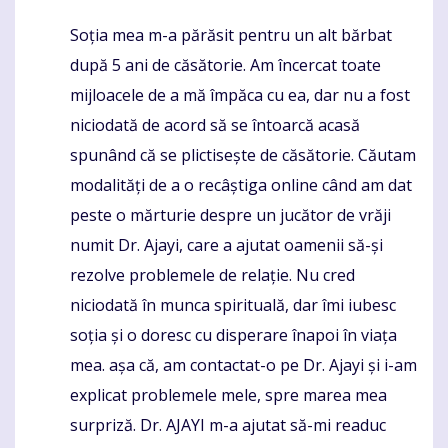
Soția mea m-a părăsit pentru un alt bărbat
Komentaras
după 5 ani de căsătorie. Am încercat toate
mijloacele de a mă împăca cu ea, dar nu a fost
niciodată de acord să se întoarcă acasă
spunând că se plictisește de căsătorie. Căutam
modalități de a o recâștiga online când am dat
peste o mărturie despre un jucător de vrăji
numit Dr. Ajayi, care a ajutat oamenii să-și
rezolve problemele de relație. Nu cred
niciodată în munca spirituală, dar îmi iubesc
soția și o doresc cu disperare înapoi în viața
mea. așa că, am contactat-o pe Dr. Ajayi și i-am
explicat problemele mele, spre marea mea
surpriză. Dr. AJAYI m-a ajutat să-mi readuc