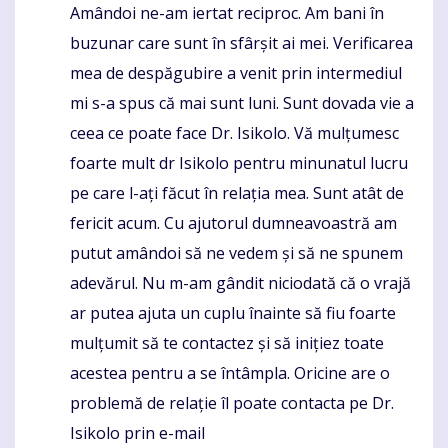
Amândoi ne-am iertat reciproc. Am bani în
buzunar care sunt în sfârșit ai mei. Verificarea
mea de despăgubire a venit prin intermediul
mi s-a spus că mai sunt luni. Sunt dovada vie a
ceea ce poate face Dr. Isikolo. Vă mulțumesc
foarte mult dr Isikolo pentru minunatul lucru
pe care l-ați făcut în relația mea. Sunt atât de
fericit acum. Cu ajutorul dumneavoastră am
putut amândoi să ne vedem și să ne spunem
adevărul. Nu m-am gândit niciodată că o vrajă
ar putea ajuta un cuplu înainte să fiu foarte
mulțumit să te contactez și să inițiez toate
acestea pentru a se întâmpla. Oricine are o
problemă de relație îl poate contacta pe Dr.
Isikolo prin e-mail