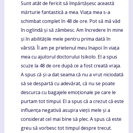
Sunt atât de fericit să împărtășesc această
Komentaras
mărturie fantastică a mea. Viața mea s-a
schimbat complet în 48 de ore. Pot să mă văd
în oglindă și să zâmbesc. Am încredere în mine
și în abilitățile mele pentru prima dată în
vârstă. Îl am pe prietenul meu înapoi în viața
mea cu ajutorul doctorului Isikolo. El a spus
scuze la 48 de ore după ce a fost creată vraja.
A spus că și-a dat seama că nu a vrut niciodată
să se despartă cu adevărat, că nu se poate
descurca cu bagajele emoționale pe care le
purtam tot timpul. El a spus că a crezut că este
influența negativă asupra vieții mele și a
considerat cel mai bine să plec. A spus că este
greu să vorbesc tot timpul despre trecut.