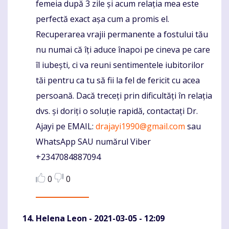
femeia după 3 zile și acum relația mea este
perfectă exact așa cum a promis el.
Recuperarea vrajii permanente a fostului tău
nu numai că îți aduce înapoi pe cineva pe care
îl iubești, ci va reuni sentimentele iubitorilor
tăi pentru ca tu să fii la fel de fericit cu acea
persoană. Dacă treceți prin dificultăți în relația
dvs. și doriți o soluție rapidă, contactați Dr.
Ajayi pe EMAIL:
drajayi1990@gmail.com
sau
WhatsApp SAU numărul Viber
+2347084887094
0
0
Helena Leon
- 2021-03-05 - 12:09