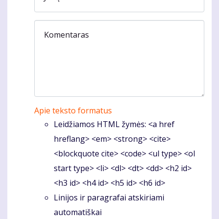
Komentaras
Apie teksto formatus
Leidžiamos HTML žymės: <a href
hreflang> <em> <strong> <cite>
<blockquote cite> <code> <ul type> <ol
start type> <li> <dl> <dt> <dd> <h2 id>
<h3 id> <h4 id> <h5 id> <h6 id>
Linijos ir paragrafai atskiriami
automatiškai