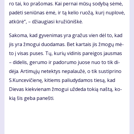
ro tai, ko pra­šo­mas. Kai per­nai mū­sų so­dy­bą sė­mė,
pa­dė­ti se­niū­nas ėmė, ir tą ke­lio ruo­žą, ku­rį nu­plo­vė,
at­kū­rė“, – džiau­gia­si kru­žiū­niš­kė.
Sa­ko­ma, kad gy­ve­ni­mas yra gra­žus vien dėl to, kad
jis yra žmo­gui duo­da­mas. Bet kar­tais jis žmo­gų mė­
to į vi­sas pu­ses. Tų, ku­rių vi­di­nis pa­rei­gos jaus­mas
– di­de­lis, ge­ru­mo ir pa­do­ru­mo juo­se nuo to tik di­
dė­ja. Ar­ti­mų­jų ne­tek­tys ne­pa­lau­žė, o tik su­stip­ri­no
S.Kun­ce­vi­čie­nę, ki­tiems pa­liu­dy­da­mos tie­są, kad
Die­vas kiek­vie­nam žmo­gui už­de­da to­kią naš­tą, ko­
kią šis ge­ba pa­neš­ti.