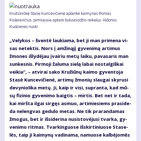
Kružiūniškę Stasę Kuncevičienę aplankė kaimynas Romas
Kisleravičius, pirmiausia aptarė bulviasodžio reikalus. Aldonos
Kudzienes nuotr.
„Ve­ly­kos – šven­tė lau­kia­ma, bet ji man pri­me­na vi­
sas ne­tek­tis. Nors į am­ži­ną­jį gy­ve­ni­mą ar­ti­mus
žmo­nes iš­ly­dė­jau įvai­riu me­tų lai­ku, pa­va­sa­ris man
sun­kes­nis. Pir­mo­ji ža­lu­ma sie­lą la­bai nos­tal­giš­kai
vei­kia“, – at­vi­rai sa­ko Kru­žiū­nų kai­mo gy­ven­to­ja
Sta­sė Kun­ce­vi­čie­nė, ar­ti­mų žmo­nių slau­gai sky­ru­si
de­vy­nio­li­ka me­tų. Ji, kaip ir vi­si, su­pran­ta, kad mū­
sų fi­zi­nio gy­ve­ni­mo baig­tis – mir­tis. Bet net ir ta­da,
kai mirš­ta il­gai sir­gęs as­muo, ar­ti­mie­siems pra­si­de­
da ne­leng­vas ge­du­lo me­tas. Ne tik pra­ran­da­mas
žmo­gus, bet ir iš­si­de­ri­na nu­si­sto­vė­ju­si tvar­ka, gy­
ve­ni­mo rit­mas. Tvar­kin­guo­se iš­skir­ti­niuo­se Sta­se­
lės, taip ji kai­my­nų va­di­na­ma, na­muo­se kal­bė­jo­mės