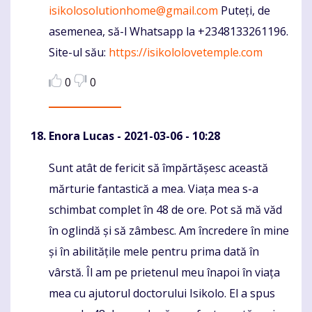
isikolosolutionhome@gmail.com
Puteți, de
asemenea, să-l Whatsapp la +2348133261196.
Site-ul său:
https://isikololovetemple.com
0
0
Enora Lucas
- 2021-03-06 - 10:28
Sunt atât de fericit să împărtășesc această
Komentaras
mărturie fantastică a mea. Viața mea s-a
schimbat complet în 48 de ore. Pot să mă văd
în oglindă și să zâmbesc. Am încredere în mine
și în abilitățile mele pentru prima dată în
vârstă. Îl am pe prietenul meu înapoi în viața
mea cu ajutorul doctorului Isikolo. El a spus