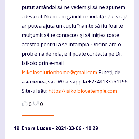
putut amândoi să ne vedem și să ne spunem
adevărul. Nu m-am gândit niciodată că o vrajă
ar putea ajuta un cuplu înainte să fiu foarte
mulțumit să te contactez și să inițiez toate
acestea pentru a se întâmpla. Oricine are o
problemă de relație îl poate contacta pe Dr.
Isikolo prin e-mail
isikolosolutionhome@gmail.com
Puteți, de
asemenea, să-l Whatsapp la +2348133261196.
Site-ul său:
https://isikololovetemple.com
0
0
Enora Lucas
- 2021-03-06 - 10:29