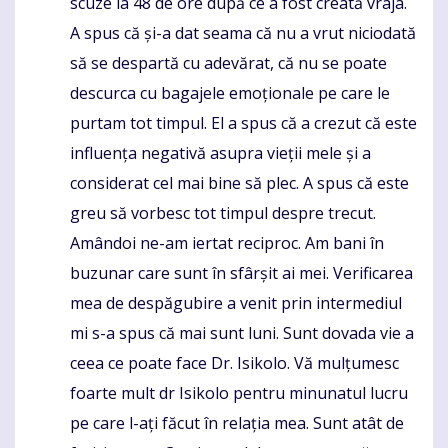
scuze la 48 de ore după ce a fost creată vraja.
A spus că și-a dat seama că nu a vrut niciodată
să se despartă cu adevărat, că nu se poate
descurca cu bagajele emoționale pe care le
purtam tot timpul. El a spus că a crezut că este
influența negativă asupra vieții mele și a
considerat cel mai bine să plec. A spus că este
greu să vorbesc tot timpul despre trecut.
Amândoi ne-am iertat reciproc. Am bani în
buzunar care sunt în sfârșit ai mei. Verificarea
mea de despăgubire a venit prin intermediul
mi s-a spus că mai sunt luni. Sunt dovada vie a
ceea ce poate face Dr. Isikolo. Vă mulțumesc
foarte mult dr Isikolo pentru minunatul lucru
pe care l-ați făcut în relația mea. Sunt atât de