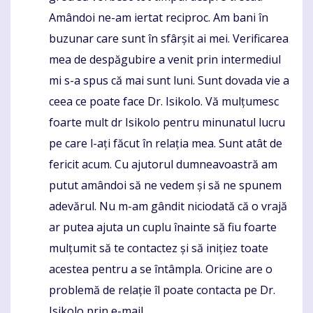
Amândoi ne-am iertat reciproc. Am bani în
buzunar care sunt în sfârșit ai mei. Verificarea
mea de despăgubire a venit prin intermediul
mi s-a spus că mai sunt luni. Sunt dovada vie a
ceea ce poate face Dr. Isikolo. Vă mulțumesc
foarte mult dr Isikolo pentru minunatul lucru
pe care l-ați făcut în relația mea. Sunt atât de
fericit acum. Cu ajutorul dumneavoastră am
putut amândoi să ne vedem și să ne spunem
adevărul. Nu m-am gândit niciodată că o vrajă
ar putea ajuta un cuplu înainte să fiu foarte
mulțumit să te contactez și să inițiez toate
acestea pentru a se întâmpla. Oricine are o
problemă de relație îl poate contacta pe Dr.
Isikolo prin e-mail