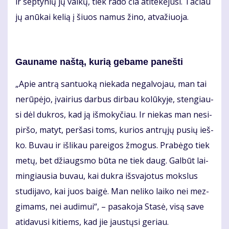
ir sep­ty­nių jų vai­kų, tiek ra­do čia ati­te­kė­ju­si. Ta­čiau
jų anū­kai ke­lią į šiuos na­mus ži­no, at­va­žiuo­ja.
Gau­na­me naš­tą, ku­rią ge­ba­me pa­neš­ti
„Apie an­trą san­tuo­ką nie­ka­da ne­gal­vo­jau, man tai
ne­rū­pė­jo, įvai­rius dar­bus dir­bau ko­lū­ky­je, sten­giau­
si dėl duk­ros, kad ją iš­mo­ky­čiau. Ir nie­kas man ne­si­
pir­šo, ma­tyt, per­ša­si toms, ku­rios ant­rų­jų pu­sių ieš­
ko. Bu­vau ir iš­li­kau pa­rei­gos žmo­gus. Pra­bė­go tiek
me­tų, bet džiaugs­mo bū­ta ne tiek daug. Gal­būt lai­
min­giau­sia bu­vau, kai duk­ra iš­sva­jo­tus moks­lus
stu­di­ja­vo, kai juos bai­gė. Man ne­li­ko lai­ko nei mez­
gi­mams, nei au­di­mui“, – pa­sa­ko­ja Sta­sė, vi­są sa­ve
ati­da­vu­si ki­tiems, kad jie jaus­tų­si ge­riau.