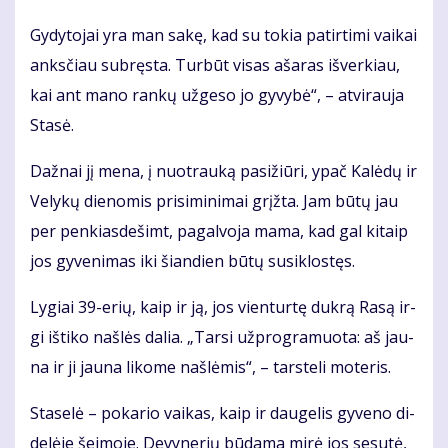
Gy­dy­to­jai yra man sa­kę, kad su to­kia pa­tir­ti­mi vai­kai
anks­čiau su­bręs­ta. Tur­būt vi­sas aša­ras iš­ver­kiau,
kai ant ma­no ran­kų už­ge­so jo gy­vy­bė“, – at­vi­rau­ja
Sta­sė.
Daž­nai jį me­na, į nuo­trau­ką pa­si­žiū­ri, ypač Ka­lė­dų ir
Ve­ly­kų die­no­mis pri­si­mi­ni­mai grįž­ta. Jam bū­tų jau
per pen­kias­de­šimt, pa­gal­vo­ja ma­ma, kad gal ki­taip
jos gy­ve­ni­mas iki šian­dien bū­tų su­si­klos­tęs.
Ly­giai 39-erių, kaip ir ją, jos vien­tur­tę duk­rą Ra­są ir­
gi iš­ti­ko naš­lės da­lia. „Tar­si už­prog­ra­muo­ta: aš jau­
na ir ji jau­na li­ko­me naš­lė­mis“, – tars­te­li mo­te­ris.
Sta­se­lė – po­ka­rio vai­kas, kaip ir dau­ge­lis gy­ve­no di­
de­lė­je šei­mo­je. De­vy­ne­rių bū­da­ma mi­rė jos se­su­tė,