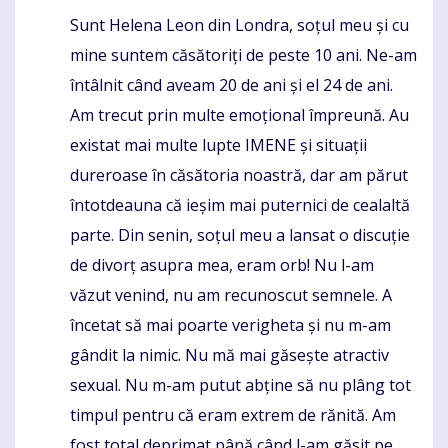
Sunt Helena Leon din Londra, soțul meu și cu
Komentaras
mine suntem căsătoriți de peste 10 ani. Ne-am
întâlnit când aveam 20 de ani și el 24 de ani.
Am trecut prin multe emoțional împreună. Au
existat mai multe lupte IMENE și situații
dureroase în căsătoria noastră, dar am părut
întotdeauna că ieșim mai puternici de cealaltă
parte. Din senin, soțul meu a lansat o discuție
de divorț asupra mea, eram orb! Nu l-am
văzut venind, nu am recunoscut semnele. A
încetat să mai poarte verigheta și nu m-am
gândit la nimic. Nu mă mai găsește atractiv
sexual. Nu m-am putut abține să nu plâng tot
timpul pentru că eram extrem de rănită. Am
fost total deprimat până când l-am găsit pe