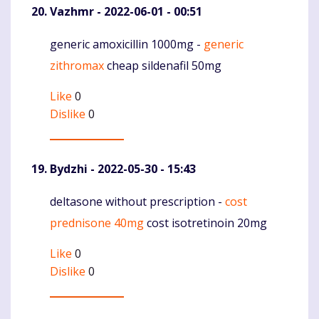
Vazhmr
- 2022-06-01 - 00:51
generic amoxicillin 1000mg -
generic
Komentaras
zithromax
cheap sildenafil 50mg
Like
0
Dislike
0
Bydzhi
- 2022-05-30 - 15:43
deltasone without prescription -
cost
Komentaras
prednisone 40mg
cost isotretinoin 20mg
Like
0
Dislike
0