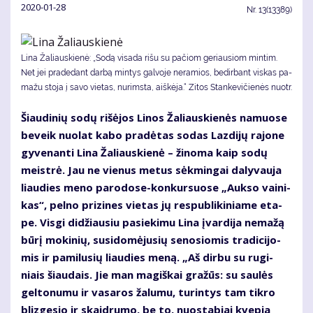
2020-01-28
Nr.
13(13389)
Li­na Ža­liaus­kie­nė: „So­dą vi­sa­da ri­šu su pa­čiom ge­riau­siom min­tim.
Net jei pra­de­dant dar­bą min­tys gal­vo­je ne­ra­mios, be­dir­bant vis­kas pa­
ma­žu sto­ja į sa­vo vie­tas, nu­rims­ta, aiš­kė­ja.“ Zitos Stankevičienės nuotr.
Šiau­di­nių so­dų ri­šė­jos Li­nos Ža­liaus­kie­nės na­muo­se
be­veik nuo­lat ka­bo pra­dė­tas so­das Laz­di­jų ra­jo­ne
gy­ve­nan­ti Li­na Ža­liaus­kie­nė – ži­no­ma kaip so­dų
meist­rė. Jau ne vie­nus me­tus sėk­min­gai da­ly­vau­ja
liau­dies me­no pa­ro­do­se-kon­kur­suo­se „Auk­so vai­ni­
kas“, pel­no pri­zi­nes vie­tas jų res­pub­li­ki­nia­me eta­
pe. Vis­gi di­džiau­siu pa­sie­ki­mu Li­na įvar­di­ja ne­ma­žą
bū­rį mo­ki­nių, su­si­do­mė­ju­sių se­no­sio­mis tra­di­ci­jo­
mis ir pa­mi­lu­sių liau­dies me­ną. „Aš dir­bu su ru­gi­
niais šiau­dais. Jie man ma­giš­kai gra­žūs: su sau­lės
gel­to­nu­mu ir va­sa­ros ža­lu­mu, tu­rin­tys tam tik­ro
bliz­ge­sio ir skaid­ru­mo, be to, nuo­sta­biai kve­pia