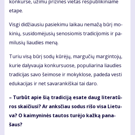
kon­kur­se, už­imu pri­zi­nes vie­tas res­pub­li­ki­nia­me
eta­pe.
Vis­gi di­džiau­siu pa­sie­ki­mu lai­kau ne­ma­žą bū­rį mo­
ki­nių, su­si­do­mė­ju­sių se­no­sio­mis tra­di­ci­jo­mis ir pa­
mi­lu­sių liau­dies me­ną.
Tu­riu vi­są bū­rį so­dų kū­rė­jų, mar­gu­čių mar­gin­to­jų,
ku­rie da­ly­vau­ja kon­kur­suo­se, po­pu­lia­ri­na liau­dies
tra­di­ci­jas sa­vo šei­mo­se ir mo­kyk­lo­se, pa­de­da ves­ti
edu­ka­ci­jas ir net sa­va­ran­kiš­kai tai da­ro.
– Tur­būt apie šią tra­di­ci­ją esa­te daug li­te­ra­tū­
ros skai­čiu­si? Ar anks­čiau so­dus ri­šo vi­sa Lie­tu­
va? O kai­my­ni­nės tau­tos tu­rė­jo kaž­ką pa­na­
šaus?