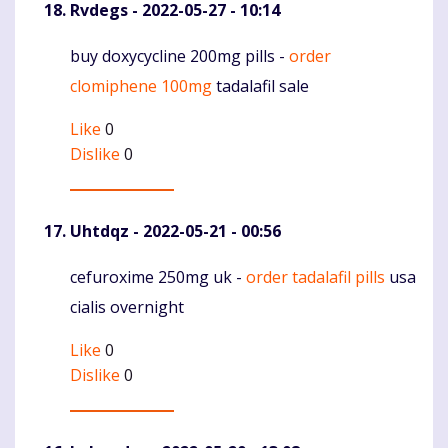
Rvdegs
- 2022-05-27 - 10:14
buy doxycycline 200mg pills -
order
Komentaras
clomiphene 100mg
tadalafil sale
Like
0
Dislike
0
Uhtdqz
- 2022-05-21 - 00:56
cefuroxime 250mg uk -
order tadalafil pills
usa
Komentaras
cialis overnight
Like
0
Dislike
0