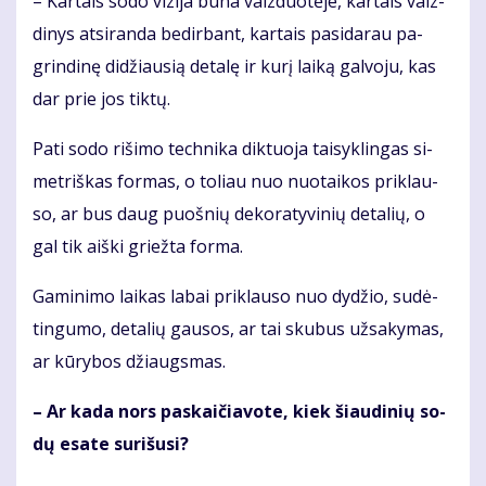
– Kar­tais so­do vi­zi­ja bū­na vaiz­duo­tė­je, kar­tais vaiz­
di­nys at­si­ran­da be­dir­bant, kar­tais pa­si­da­rau pa­
grin­di­nę di­džiau­sią de­ta­lę ir ku­rį lai­ką gal­vo­ju, kas
dar prie jos tik­tų.
Pa­ti so­do ri­ši­mo tech­ni­ka dik­tuo­ja tai­syk­lin­gas si­
met­riš­kas for­mas, o to­liau nuo nuo­tai­kos pri­klau­
so, ar bus daug puoš­nių de­ko­ra­ty­vi­nių de­ta­lių, o
gal tik aiš­ki griež­ta for­ma.
Ga­mi­ni­mo lai­kas la­bai pri­klau­so nuo dy­džio, su­dė­
tin­gu­mo, de­ta­lių gau­sos, ar tai sku­bus už­sa­ky­mas,
ar kū­ry­bos džiaugs­mas.
– Ar ka­da nors pa­skai­čia­vo­te, kiek šiau­di­nių so­
dų esa­te su­ri­šu­si?