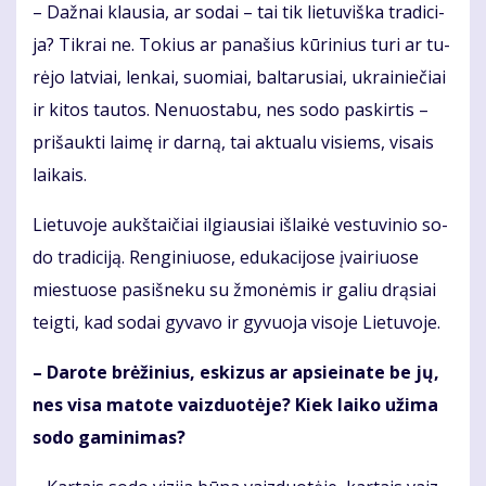
– Daž­nai klau­sia, ar so­dai – tai tik lie­tu­viš­ka tra­di­ci­
ja? Tik­rai ne. To­kius ar pa­na­šius kū­ri­nius tu­ri ar tu­
rė­jo lat­viai, len­kai, suo­miai, bal­ta­ru­siai, uk­rai­nie­čiai
ir ki­tos tau­tos. Ne­nuos­ta­bu, nes so­do pa­skir­tis –
pri­šauk­ti lai­mę ir dar­ną, tai ak­tu­a­lu vi­siems, vi­sais
lai­kais.
Lie­tu­vo­je aukš­tai­čiai il­giau­siai iš­lai­kė ves­tu­vi­nio so­
do tra­di­ci­ją. Ren­gi­niuo­se, edu­ka­ci­jo­se įvai­riuo­se
mies­tuo­se pa­si­šne­ku su žmo­nė­mis ir ga­liu drą­siai
teig­ti, kad so­dai gy­va­vo ir gy­vuo­ja vi­so­je Lie­tu­vo­je.
– Da­ro­te brė­ži­nius, es­ki­zus ar ap­si­ei­na­te be jų,
nes vi­sa ma­to­te vaiz­duo­tė­je? Kiek lai­ko už­ima
so­do ga­mi­ni­mas?