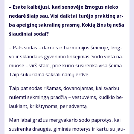
– Esa­te kal­bė­ju­si, kad se­no­vė­je žmo­gus nie­ko
ne­da­rė šiaip sau. Vi­si daik­tai tu­rė­jo prak­ti­nę ar­
ba apei­gi­nę sak­ra­li­nę pras­mę. Ko­kią ži­nu­tę ne­ša
šiau­di­niai so­dai?
– Pats so­das – dar­nos ir har­mo­ni­jos šei­mo­je, leng­
vo ir sklan­daus gy­ve­ni­mo lin­kė­ji­mas. So­do vie­ta na­
muo­se – virš sta­lo, prie ku­rio su­si­ren­ka vi­sa šei­ma.
Taip su­ku­ria­ma sak­ra­li na­mų erd­vė.
Taip pat so­das ri­ša­mas, do­va­no­ja­mas, kai svar­bu
nu­lem­ti sėk­min­gą pra­džią – ves­tu­vėms, kū­di­kio be­
lau­kiant, krikš­ty­noms, per ad­ven­tą.
Man la­bai gra­žus merg­va­ka­rio so­do pa­pro­tys, kai
su­si­ren­ka drau­gės, gi­mi­nės mo­te­rys ir kar­tu su jau­