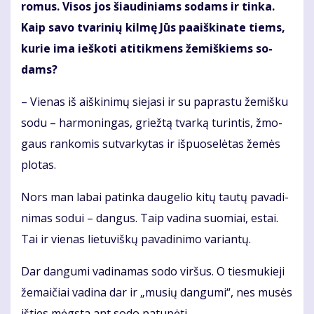
ro­mus. Vi­sos jos šiau­di­niams so­dams ir tin­ka.
Kaip sa­vo tva­ri­nių kil­mę Jūs pa­aiš­ki­na­te tiems,
ku­rie ima ieš­ko­ti ati­tik­mens že­miš­kiems so­
dams?
– Vie­nas iš aiš­ki­ni­mų sie­ja­si ir su pa­pras­tu že­miš­ku
so­du – har­mo­nin­gas, griež­tą tvar­ką tu­rin­tis, žmo­
gaus ran­ko­mis su­tvar­ky­tas ir iš­puo­se­lė­tas že­mės
plo­tas.
Nors man la­bai pa­tin­ka dau­ge­lio ki­tų tau­tų pa­va­di­
ni­mas so­dui – dan­gus. Taip va­di­na suo­miai, es­tai.
Tai ir vie­nas lie­tu­viš­kų pa­va­di­ni­mo va­rian­tų.
Dar dan­gu­mi va­di­na­mas so­do vir­šus. O ties­mu­kie­ji
že­mai­čiai va­di­na dar ir „mu­sių dan­gu­mi“, nes mu­sės
iš­ties mėgs­ta ant so­do pa­tu­pė­ti...