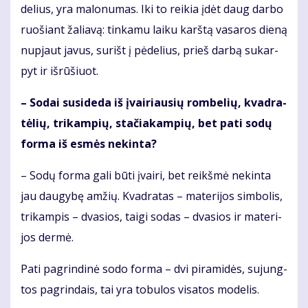
de­lius, yra ma­lo­nu­mas. Iki to rei­kia įdėt daug dar­bo
ruo­šiant ža­lia­vą: tin­ka­mu lai­ku karš­tą va­sa­ros die­ną
nu­pjaut ja­vus, su­rišt į pė­de­lius, prieš dar­bą su­kar­
pyt ir iš­rū­šiuot.
– So­dai su­si­de­da iš įvai­riau­sių rom­be­lių, kvad­ra­
tė­lių, tri­kam­pių, sta­čia­kam­pių, bet pa­ti so­dų
for­ma iš es­mės ne­kin­ta?
– So­dų for­ma ga­li bū­ti įvai­ri, bet reikš­mė ne­kin­ta
jau dau­gy­bę am­žių. Kvad­ra­tas – ma­te­ri­jos sim­bo­lis,
tri­kam­pis – dva­sios, tai­gi so­das – dva­sios ir ma­te­ri­
jos der­mė.
Pa­ti pa­grin­di­nė so­do for­ma – dvi pi­ra­mi­dės, su­jung­
tos pa­grin­dais, tai yra to­bu­los vi­sa­tos mo­de­lis.