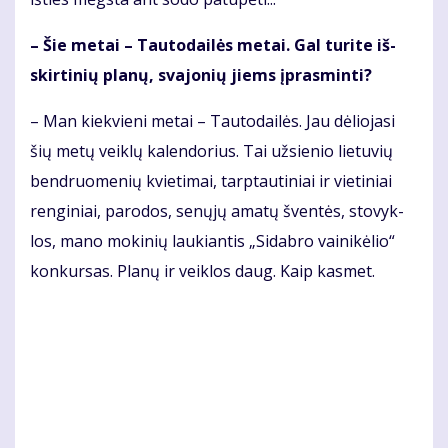
– Šie me­tai – Tau­to­dai­lės me­tai. Gal tu­ri­te iš­
skir­ti­nių pla­nų, sva­jo­nių jiems įpras­min­ti?
– Man kiek­vie­ni me­tai – Tau­to­dai­lės. Jau dė­lio­ja­si
šių me­tų veik­lų ka­len­do­rius. Tai už­sie­nio lie­tu­vių
ben­druo­me­nių kvie­ti­mai, tarp­tau­ti­niai ir vie­ti­niai
ren­gi­niai, pa­ro­dos, se­nų­jų ama­tų šven­tės, sto­vyk­
los, ma­no mo­ki­nių lau­kian­tis „Si­dab­ro vai­ni­kė­lio“
kon­kur­sas. Pla­nų ir veik­los daug. Kaip kas­met.