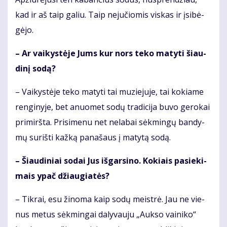
kad ir aš taip ga­liu. Taip ne­ju­čio­mis vis­kas ir įsi­bė­
gė­jo.
– Ar vai­kys­tė­je Jums kur nors te­ko ma­ty­ti šiau­
di­nį so­dą?
– Vai­kys­tė­je te­ko ma­ty­ti tai mu­zie­ju­je, tai ko­kia­me
ren­gi­ny­je, bet anuo­met so­dų tra­di­ci­ja bu­vo ge­ro­kai
pri­mirš­ta. Pri­si­me­nu net ne­la­bai sėk­min­gų ban­dy­
mų su­riš­ti kaž­ką pa­na­šaus į ma­ty­tą so­dą.
– Šiau­di­niai so­dai Jus iš­gar­si­no. Ko­kiais pa­sie­ki­
mais ypač džiau­gia­tės?
– Tik­rai, esu ži­no­ma kaip so­dų meist­rė. Jau ne vie­
nus me­tus sėk­min­gai da­ly­vau­ju „Auk­so vai­ni­ko“