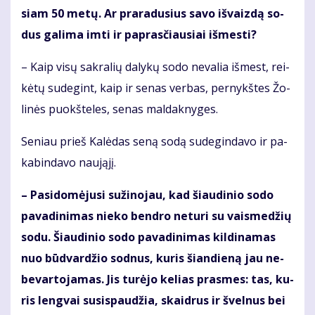
siam 50 me­tų. Ar pra­ra­du­sius sa­vo iš­vaiz­dą so­
dus ga­li­ma im­ti ir pa­pras­čiau­siai iš­mes­ti?
– Kaip vi­sų sak­ra­lių da­ly­kų so­do ne­va­lia iš­mest, rei­
kė­tų su­de­gint, kaip ir se­nas ver­bas, per­nykš­tes Žo­
li­nės puokš­te­les, se­nas mal­dak­ny­ges.
Se­niau prieš Ka­lė­das se­ną so­dą su­de­gin­da­vo ir pa­
ka­bin­da­vo nau­ją­jį.
– Pa­si­do­mė­ju­si su­ži­no­jau, kad šiau­di­nio so­do
pa­va­di­ni­mas nie­ko ben­dro ne­tu­ri su vais­me­džių
so­du. Šiau­di­nio so­do pa­va­di­ni­mas kil­di­na­mas
nuo būd­var­džio sod­nus, ku­ris šian­die­ną jau ne­
be­var­to­ja­mas. Jis tu­rė­jo ke­lias pras­mes: tas, ku­
ris leng­vai su­si­spau­džia, skaid­rus ir švel­nus bei