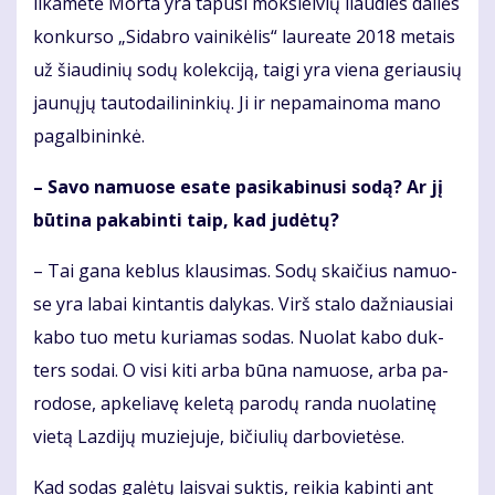
li­ka­me­tė Mor­ta yra ta­pu­si moks­lei­vių liau­dies dai­lės
kon­kur­so „Si­dab­ro vai­ni­kė­lis“ lau­re­a­te 2018 me­tais
už šiau­di­nių so­dų ko­lek­ci­ją, tai­gi yra vie­na ge­riau­sių
jau­nų­jų tau­to­dai­li­nin­kių. Ji ir ne­pa­mai­no­ma ma­no
pa­gal­bi­nin­kė.
– Sa­vo na­muo­se esa­te pa­si­ka­bi­nu­si so­dą? Ar jį
bū­ti­na pa­ka­bin­ti taip, kad ju­dė­tų?
– Tai ga­na keb­lus klau­si­mas. So­dų skai­čius na­muo­
se yra la­bai kin­tan­tis da­ly­kas. Virš sta­lo daž­niau­siai
ka­bo tuo me­tu ku­ria­mas so­das. Nuo­lat ka­bo duk­
ters so­dai. O vi­si ki­ti ar­ba bū­na na­muo­se, ar­ba pa­
ro­do­se, ap­ke­lia­vę ke­le­tą pa­ro­dų ran­da nuo­la­ti­nę
vie­tą Laz­di­jų mu­zie­ju­je, bi­čiu­lių dar­bo­vie­tė­se.
Kad so­das ga­lė­tų lais­vai suk­tis, rei­kia ka­bin­ti ant