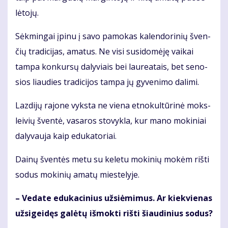
lė­to­jų.
Sėk­min­gai įpi­nu į sa­vo pa­mo­kas ka­len­do­ri­nių šven­
čių tra­di­ci­jas, ama­tus. Ne vi­si su­si­do­mė­ję vai­kai
tam­pa kon­kur­sų da­ly­viais bei lau­re­a­tais, bet se­no­
sios liau­dies tra­di­ci­jos tam­pa jų gy­ve­ni­mo da­li­mi.
Laz­di­jų ra­jo­ne vyks­ta ne vie­na et­no­kul­tū­ri­nė moks­
lei­vių šven­tė, va­sa­ros sto­vyk­la, kur ma­no mo­ki­niai
da­ly­vau­ja kaip edu­ka­to­riai.
Dai­nų šven­tės me­tu su ke­le­tu mo­ki­nių mo­kėm riš­ti
so­dus mo­ki­nių ama­tų mies­te­ly­je.
– Ve­da­te edu­ka­ci­nius už­si­ė­mi­mus. Ar kiek­vie­nas
už­si­gei­dęs ga­lė­tų iš­mok­ti riš­ti šiau­di­nius so­dus?