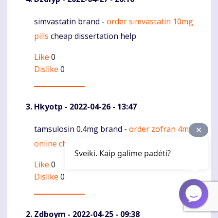
simvastatin brand -
order simvastatin 10mg
Komentaras
pills
cheap dissertation help
Like
0
Dislike
0
Hkyotp
- 2022-04-26 - 13:47
tamsulosin 0.4mg brand -
order zofran 4mg
Komentaras
online cheap
order spironolactone 25mg pills
Sveiki. Kaip galime padėti?
Like
0
Dislike
0
Zdboym
- 2022-04-25 - 09:38