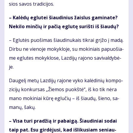
sios sa­vos tra­di­ci­jos.
– Ka­lė­dų eg­lu­tei šiau­di­nius žais­lus ga­mi­na­te?
Ne­ki­lo min­čių ir pa­čią eg­lu­tę su­riš­ti iš šiau­dų?
– Eg­lu­tės puo­ši­mas šiau­di­nu­kais tik­rai grį­žo į ma­dą.
Dir­bu ne vie­no­je mo­kyk­lo­je, su mo­ki­niais pa­puo­šia­
me eg­lu­tes mo­kyk­lo­se, Laz­di­jų ra­jo­no sa­vi­val­dy­bė­
je.
Dau­ge­lį me­tų Laz­di­jų ra­jo­ne vy­ko ka­lė­di­nių kom­po­
zi­ci­jų kon­kur­sas „Žie­mos puokš­tė“, iš ko tik nė­ra
ma­no mo­ki­niai kū­rę eg­lu­čių – iš šiau­dų, šie­no, sa­
ma­nų, ša­kų.
– Vi­sa tu­ri pra­džią ir pa­bai­gą. Šiau­di­niai so­dai
taip pat. Esu gir­dė­ju­si, kad iš­li­ku­siam se­niau­