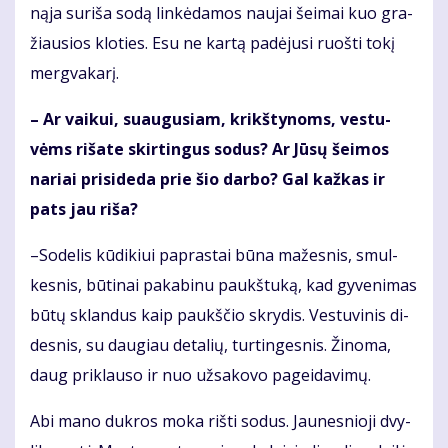
ną­ja su­ri­ša so­dą lin­kė­da­mos nau­jai šei­mai kuo gra­
žiau­sios klo­ties. Esu ne kar­tą pa­dė­ju­si ruoš­ti to­kį
merg­va­ka­rį.
– Ar vai­kui, su­au­gu­siam, krikš­ty­noms, ves­tu­
vėms ri­ša­te skir­tin­gus so­dus? Ar Jū­sų šei­mos
na­riai pri­si­de­da prie šio dar­bo? Gal kaž­kas ir
pats jau ri­ša?
–So­de­lis kū­di­kiui pa­pras­tai bū­na ma­žes­nis, smul­
kes­nis, bū­ti­nai pa­ka­bi­nu paukš­tu­ką, kad gy­ve­ni­mas
bū­tų sklan­dus kaip paukš­čio skry­dis. Ves­tu­vi­nis di­
des­nis, su dau­giau de­ta­lių, tur­tin­ges­nis. Ži­no­ma,
daug pri­klau­so ir nuo už­sa­ko­vo pa­gei­da­vi­mų.
Abi ma­no duk­ros mo­ka riš­ti so­dus. Jau­nes­nio­ji dvy­