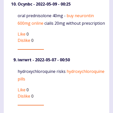
Ocynbc
- 2022-05-09 - 00:25
oral prednisolone 40mg -
buy neurontin
Komentaras
600mg online
cialis 20mg without prescription
Like
0
Dislike
0
iwrwrt
- 2022-05-07 - 00:50
hydroxychloroquine risks
hydroxychloroquine
Komentaras
pills
Like
0
Dislike
0