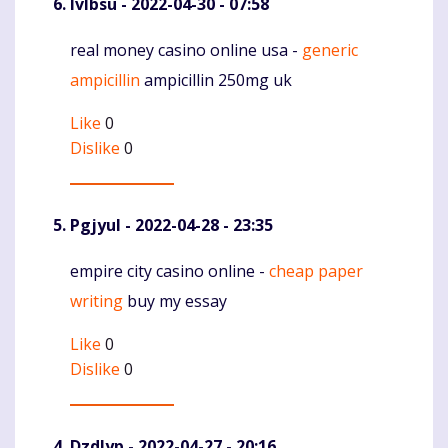
Ivlbsu
- 2022-04-30 - 07:58
real money casino online usa -
generic
Komentaras
ampicillin
ampicillin 250mg uk
Like
0
Dislike
0
Pgjyul
- 2022-04-28 - 23:35
empire city casino online -
cheap paper
Komentaras
writing
buy my essay
Like
0
Dislike
0
Dzdlyp
- 2022-04-27 - 20:16