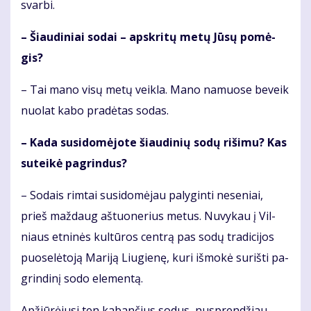
svar­bi.
– Šiau­di­niai so­dai – ap­skri­tų me­tų Jū­sų po­mė­
gis?
– Tai ma­no vi­sų me­tų veik­la. Ma­no na­muo­se be­veik
nuo­lat ka­bo pra­dė­tas so­das.
– Ka­da su­si­do­mė­jo­te šiau­di­nių so­dų ri­ši­mu? Kas
su­tei­kė pa­grin­dus?
– So­dais rim­tai su­si­do­mė­jau pa­ly­gin­ti ne­se­niai,
prieš maž­daug aš­tuo­ne­rius me­tus. Nu­vy­kau į Vil­
niaus et­ni­nės kul­tū­ros cen­trą pas so­dų tra­di­ci­jos
puo­se­lė­to­ją Ma­ri­ją Liu­gie­nę, ku­ri iš­mo­kė su­riš­ti pa­
grin­di­nį so­do ele­men­tą.
Ap­žiū­rė­ju­si ten ka­ban­čius so­dus, nu­spren­džiau,