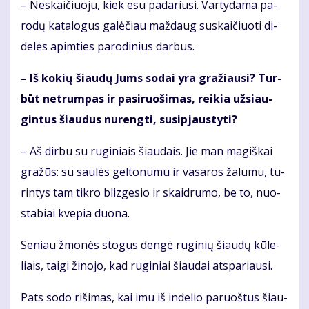
– Ne­skai­čiuo­ju, kiek esu pa­da­riu­si. Var­ty­da­ma pa­
ro­dų ka­ta­lo­gus ga­lė­čiau maž­daug su­skai­čiuo­ti di­
de­lės ap­im­ties pa­ro­di­nius dar­bus.
– Iš ko­kių šiau­dų Jums so­dai yra gra­žiau­si? Tur­
būt ne­trum­pas ir pa­si­ruo­ši­mas, rei­kia už­si­au­
gin­tus šiau­dus nu­reng­ti, su­si­pjaus­ty­ti?
– Aš dir­bu su ru­gi­niais šiau­dais. Jie man ma­giš­kai
gra­žūs: su sau­lės gel­to­nu­mu ir va­sa­ros ža­lu­mu, tu­
rin­tys tam tik­ro bliz­ge­sio ir skaid­ru­mo, be to, nuo­
sta­biai kve­pia duo­na.
Se­niau žmo­nės sto­gus den­gė ru­gi­nių šiau­dų kū­le­
liais, tai­gi ži­no­jo, kad ru­gi­niai šiau­dai at­spa­riau­si.
Pats so­do ri­ši­mas, kai imu iš in­de­lio pa­ruoš­tus šiau­