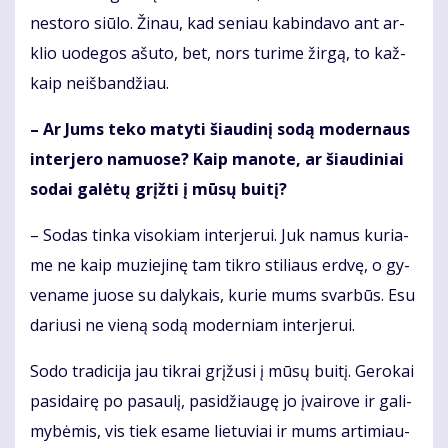
ne­sto­ro siū­lo. Ži­nau, kad se­niau ka­bin­da­vo ant ar­
klio uo­de­gos ašu­to, bet, nors tu­ri­me žir­gą, to kaž­
kaip ne­iš­ban­džiau.
– Ar Jums te­ko ma­ty­ti šiau­di­nį so­dą mo­der­naus
in­ter­je­ro na­muo­se? Kaip ma­no­te, ar šiau­di­niai
so­dai ga­lė­tų grįž­ti į mū­sų bui­tį?
– So­das tin­ka vi­so­kiam in­ter­je­rui. Juk na­mus ku­ria­
me ne kaip mu­zie­ji­nę tam tik­ro sti­liaus erd­vę, o gy­
ve­na­me juo­se su da­ly­kais, ku­rie mums svar­būs. Esu
da­riu­si ne vie­ną so­dą mo­der­niam in­ter­je­rui.
So­do tra­di­ci­ja jau tik­rai grį­žu­si į mū­sų bui­tį. Ge­ro­kai
pa­si­dai­rę po pa­sau­lį, pa­si­džiau­gę jo įvai­ro­ve ir ga­li­
my­bė­mis, vis tiek esa­me lie­tu­viai ir mums ar­ti­miau­