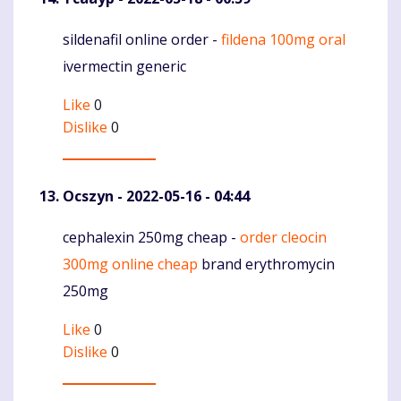
sildenafil online order -
fildena 100mg oral
Komentaras
ivermectin generic
Like
0
Dislike
0
Ocszyn
- 2022-05-16 - 04:44
cephalexin 250mg cheap -
order cleocin
Komentaras
300mg online cheap
brand erythromycin
250mg
Like
0
Dislike
0