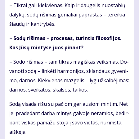
– Tik­rai ga­li kiek­vie­nas. Kaip ir dau­ge­lis nuo­sta­bių
da­ly­kų, so­dų ri­ši­mas ge­nia­liai pa­pras­tas – te­rei­kia
šiau­dų ir kan­try­bės.
– So­dų ri­ši­mas – pro­ce­sas, tu­rin­tis fi­lo­so­fi­jos.
Kas Jū­sų min­ty­se juos pi­nant?
– So­do ri­ši­mas – tam tik­ras ma­giš­kas veiks­mas. Do­
va­no­ti so­dą – lin­kė­ti har­mo­ni­jos, sklan­daus gy­ve­ni­
mo, dar­nos. Kiek­vie­nas maz­ge­lis – lyg už­kal­bė­ji­mas:
dar­nos, svei­ka­tos, skal­sos, tai­kos.
So­dą vi­sa­da ri­šu su pa­čiom ge­riau­siom min­tim. Net
jei pra­de­dant dar­bą min­tys gal­vo­je ne­ra­mios, be­dir­
bant vis­kas pa­ma­žu sto­ja į sa­vo vie­tas, nu­rims­ta,
aiš­kė­ja.