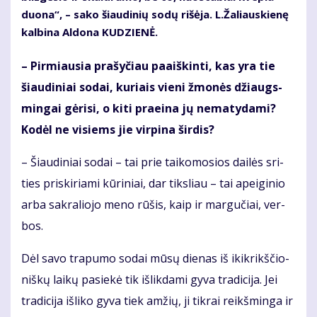
duo­na“, – sa­ko šiau­di­nių so­dų ri­šė­ja. L.Ža­liaus­kie­nę
kal­bi­na Al­do­na KU­DZIE­NĖ.
– Pir­miau­sia pra­šy­čiau pa­aiš­kin­ti, kas yra tie
šiau­di­niai so­dai, ku­riais vie­ni žmo­nės džiaugs­
min­gai gė­ri­si, o ki­ti pra­ei­na jų ne­ma­ty­da­mi?
Ko­dėl ne vi­siems jie vir­pi­na šir­dis?
– Šiau­di­niai so­dai – tai prie tai­ko­mo­sios dai­lės sri­
ties pri­ski­ria­mi kū­ri­niai, dar tiks­liau – tai apei­gi­nio
ar­ba sak­ra­lio­jo me­no rū­šis, kaip ir mar­gu­čiai, ver­
bos.
Dėl sa­vo tra­pu­mo so­dai mū­sų die­nas iš ikik­rikš­čio­
niš­kų lai­kų pa­sie­kė tik iš­lik­da­mi gy­va tra­di­ci­ja. Jei
tra­di­ci­ja iš­li­ko gy­va tiek am­žių, ji tik­rai reikš­min­ga ir