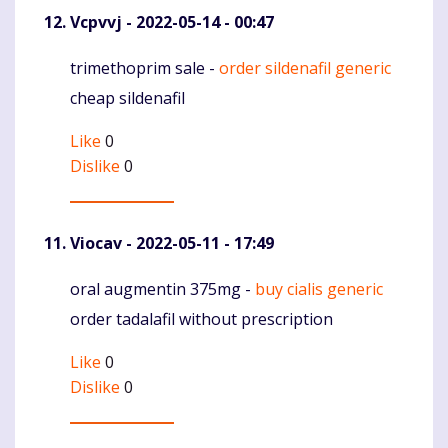
Vcpvvj
- 2022-05-14 - 00:47
trimethoprim sale -
order sildenafil generic
Komentaras
cheap sildenafil
Like
0
Dislike
0
Viocav
- 2022-05-11 - 17:49
oral augmentin 375mg -
buy cialis generic
Komentaras
order tadalafil without prescription
Like
0
Dislike
0