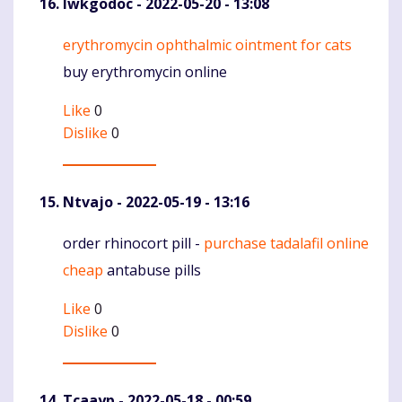
lwkgodoc
- 2022-05-20 - 13:08
erythromycin ophthalmic ointment for cats
Komentaras
buy erythromycin online
Like
0
Dislike
0
Ntvajo
- 2022-05-19 - 13:16
order rhinocort pill -
purchase tadalafil online
Komentaras
cheap
antabuse pills
Like
0
Dislike
0
Tcaayp
- 2022-05-18 - 00:59