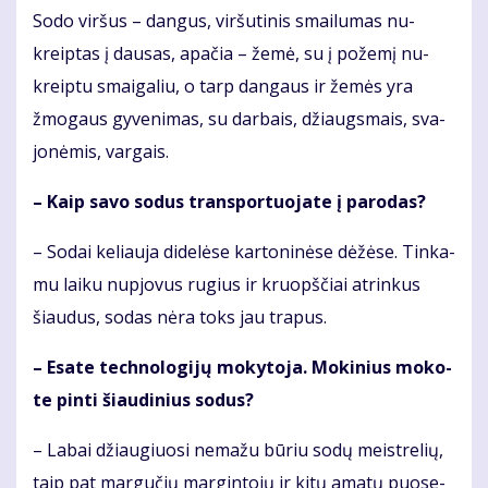
So­do vir­šus – dan­gus, vir­šu­ti­nis smai­lu­mas nu­
kreip­tas į dau­sas, apa­čia – že­mė, su į po­že­mį nu­
kreip­tu smai­ga­liu, o tarp dan­gaus ir že­mės yra
žmo­gaus gy­ve­ni­mas, su dar­bais, džiaugs­mais, sva­
jo­nė­mis, var­gais.
– Kaip sa­vo so­dus trans­por­tuo­ja­te į pa­ro­das?
– So­dai ke­liau­ja di­de­lė­se kar­to­ni­nė­se dė­žė­se. Tin­ka­
mu lai­ku nu­pjo­vus ru­gius ir kruopš­čiai at­rin­kus
šiau­dus, so­das nė­ra toks jau tra­pus.
– Esa­te tech­no­lo­gi­jų mo­ky­to­ja. Mo­ki­nius mo­ko­
te pin­ti šiau­di­nius so­dus?
– La­bai džiau­giuo­si ne­ma­žu bū­riu so­dų meist­re­lių,
taip pat mar­gu­čių mar­gin­to­jų ir ki­tų ama­tų puo­se­