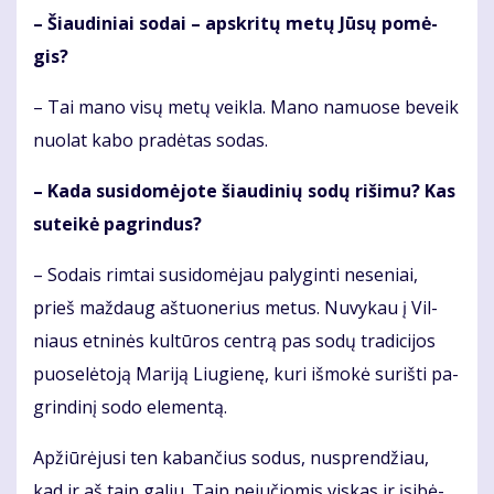
– Šiau­di­niai so­dai – ap­skri­tų me­tų Jū­sų po­mė­
gis?
– Tai ma­no vi­sų me­tų veik­la. Ma­no na­muo­se be­veik
nuo­lat ka­bo pra­dė­tas so­das.
– Ka­da su­si­do­mė­jo­te šiau­di­nių so­dų ri­ši­mu? Kas
su­tei­kė pa­grin­dus?
– So­dais rim­tai su­si­do­mė­jau pa­ly­gin­ti ne­se­niai,
prieš maž­daug aš­tuo­ne­rius me­tus. Nu­vy­kau į Vil­
niaus et­ni­nės kul­tū­ros cen­trą pas so­dų tra­di­ci­jos
puo­se­lė­to­ją Ma­ri­ją Liu­gie­nę, ku­ri iš­mo­kė su­riš­ti pa­
grin­di­nį so­do ele­men­tą.
Ap­žiū­rė­ju­si ten ka­ban­čius so­dus, nu­spren­džiau,
kad ir aš taip ga­liu. Taip ne­ju­čio­mis vis­kas ir įsi­bė­