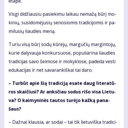
eta­pe.
Vis­gi di­džiau­siu pa­sie­ki­mu lai­kau ne­ma­žą bū­rį mo­
ki­nių, su­si­do­mė­ju­sių se­no­sio­mis tra­di­ci­jo­mis ir pa­
mi­lu­sių liau­dies me­ną.
Tu­riu vi­są bū­rį so­dų kū­rė­jų, mar­gu­čių mar­gin­to­jų,
ku­rie da­ly­vau­ja kon­kur­suo­se, po­pu­lia­ri­na liau­dies
tra­di­ci­jas sa­vo šei­mo­se ir mo­kyk­lo­se, pa­de­da ves­ti
edu­ka­ci­jas ir net sa­va­ran­kiš­kai tai da­ro.
– Tur­būt apie šią tra­di­ci­ją esa­te daug li­te­ra­tū­
ros skai­čiu­si? Ar anks­čiau so­dus ri­šo vi­sa Lie­tu­
va? O kai­my­ni­nės tau­tos tu­rė­jo kaž­ką pa­na­
šaus?
– Daž­nai klau­sia, ar so­dai – tai tik lie­tu­viš­ka tra­di­ci­