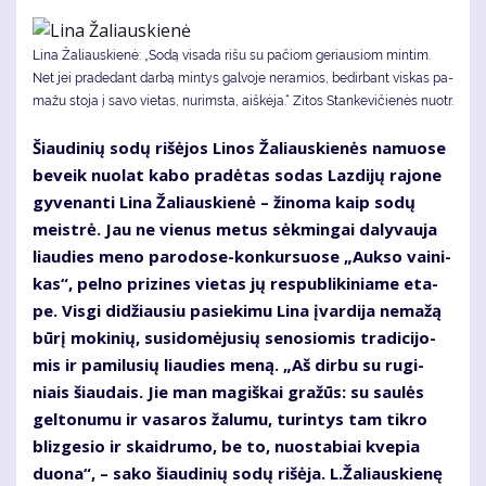
Li­na Ža­liaus­kie­nė: „So­dą vi­sa­da ri­šu su pa­čiom ge­riau­siom min­tim.
Net jei pra­de­dant dar­bą min­tys gal­vo­je ne­ra­mios, be­dir­bant vis­kas pa­
ma­žu sto­ja į sa­vo vie­tas, nu­rims­ta, aiš­kė­ja.“ Zitos Stankevičienės nuotr.
Šiau­di­nių so­dų ri­šė­jos Li­nos Ža­liaus­kie­nės na­muo­se
be­veik nuo­lat ka­bo pra­dė­tas so­das Laz­di­jų ra­jo­ne
gy­ve­nan­ti Li­na Ža­liaus­kie­nė – ži­no­ma kaip so­dų
meist­rė. Jau ne vie­nus me­tus sėk­min­gai da­ly­vau­ja
liau­dies me­no pa­ro­do­se-kon­kur­suo­se „Auk­so vai­ni­
kas“, pel­no pri­zi­nes vie­tas jų res­pub­li­ki­nia­me eta­
pe. Vis­gi di­džiau­siu pa­sie­ki­mu Li­na įvar­di­ja ne­ma­žą
bū­rį mo­ki­nių, su­si­do­mė­ju­sių se­no­sio­mis tra­di­ci­jo­
mis ir pa­mi­lu­sių liau­dies me­ną. „Aš dir­bu su ru­gi­
niais šiau­dais. Jie man ma­giš­kai gra­žūs: su sau­lės
gel­to­nu­mu ir va­sa­ros ža­lu­mu, tu­rin­tys tam tik­ro
bliz­ge­sio ir skaid­ru­mo, be to, nuo­sta­biai kve­pia
duo­na“, – sa­ko šiau­di­nių so­dų ri­šė­ja. L.Ža­liaus­kie­nę