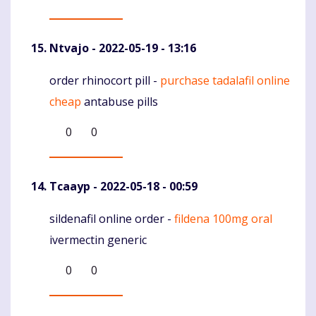
Ntvajo
- 2022-05-19 - 13:16
order rhinocort pill -
purchase tadalafil online
Komentaras
cheap
antabuse pills
0
0
Tcaayp
- 2022-05-18 - 00:59
sildenafil online order -
fildena 100mg oral
Komentaras
ivermectin generic
0
0