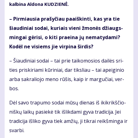
kal­bi­na Al­do­na KU­DZIE­NĖ.
– Pir­miau­sia pra­šy­čiau pa­aiš­kin­ti, kas yra tie
šiau­di­niai so­dai, ku­riais vie­ni žmo­nės džiaugs­
min­gai gė­ri­si, o ki­ti pra­ei­na jų ne­ma­ty­da­mi?
Ko­dėl ne vi­siems jie vir­pi­na šir­dis?
– Šiau­di­niai so­dai – tai prie tai­ko­mo­sios dai­lės sri­
ties pri­ski­ria­mi kū­ri­niai, dar tiks­liau – tai apei­gi­nio
ar­ba sak­ra­lio­jo me­no rū­šis, kaip ir mar­gu­čiai, ver­
bos.
Dėl sa­vo tra­pu­mo so­dai mū­sų die­nas iš ikik­rikš­čio­
niš­kų lai­kų pa­sie­kė tik iš­lik­da­mi gy­va tra­di­ci­ja. Jei
tra­di­ci­ja iš­li­ko gy­va tiek am­žių, ji tik­rai reikš­min­ga ir
svar­bi.