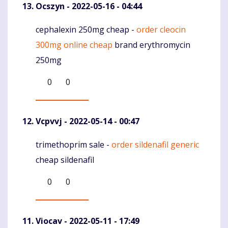
Ocszyn
- 2022-05-16 - 04:44
cephalexin 250mg cheap -
order cleocin
Komentaras
300mg online cheap
brand erythromycin
250mg
0
0
Vcpvvj
- 2022-05-14 - 00:47
trimethoprim sale -
order sildenafil generic
Komentaras
cheap sildenafil
0
0
Viocav
- 2022-05-11 - 17:49