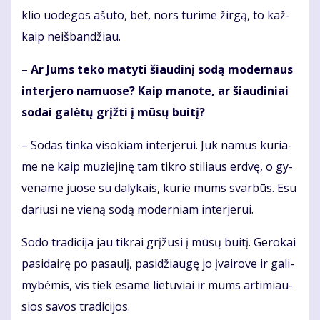
klio uo­de­gos ašu­to, bet, nors tu­ri­me žir­gą, to kaž­
kaip ne­iš­ban­džiau.
– Ar Jums te­ko ma­ty­ti šiau­di­nį so­dą mo­der­naus
in­ter­je­ro na­muo­se? Kaip ma­no­te, ar šiau­di­niai
so­dai ga­lė­tų grįž­ti į mū­sų bui­tį?
– So­das tin­ka vi­so­kiam in­ter­je­rui. Juk na­mus ku­ria­
me ne kaip mu­zie­ji­nę tam tik­ro sti­liaus erd­vę, o gy­
ve­na­me juo­se su da­ly­kais, ku­rie mums svar­būs. Esu
da­riu­si ne vie­ną so­dą mo­der­niam in­ter­je­rui.
So­do tra­di­ci­ja jau tik­rai grį­žu­si į mū­sų bui­tį. Ge­ro­kai
pa­si­dai­rę po pa­sau­lį, pa­si­džiau­gę jo įvai­ro­ve ir ga­li­
my­bė­mis, vis tiek esa­me lie­tu­viai ir mums ar­ti­miau­
sios sa­vos tra­di­ci­jos.