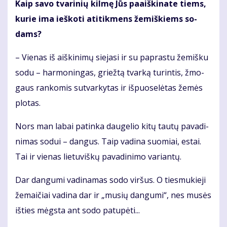
Kaip sa­vo tva­ri­nių kil­mę Jūs pa­aiš­ki­na­te tiems,
ku­rie ima ieš­ko­ti ati­tik­mens že­miš­kiems so­
dams?
– Vie­nas iš aiš­ki­ni­mų sie­ja­si ir su pa­pras­tu že­miš­ku
so­du – har­mo­nin­gas, griež­tą tvar­ką tu­rin­tis, žmo­
gaus ran­ko­mis su­tvar­ky­tas ir iš­puo­se­lė­tas že­mės
plo­tas.
Nors man la­bai pa­tin­ka dau­ge­lio ki­tų tau­tų pa­va­di­
ni­mas so­dui – dan­gus. Taip va­di­na suo­miai, es­tai.
Tai ir vie­nas lie­tu­viš­kų pa­va­di­ni­mo va­rian­tų.
Dar dan­gu­mi va­di­na­mas so­do vir­šus. O ties­mu­kie­ji
že­mai­čiai va­di­na dar ir „mu­sių dan­gu­mi“, nes mu­sės
iš­ties mėgs­ta ant so­do pa­tu­pė­ti...