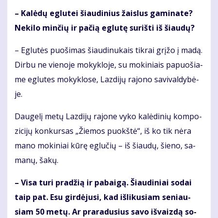
– Ka­lė­dų eg­lu­tei šiau­di­nius žais­lus ga­mi­na­te?
Ne­ki­lo min­čių ir pa­čią eg­lu­tę su­riš­ti iš šiau­dų?
– Eg­lu­tės puo­ši­mas šiau­di­nu­kais tik­rai grį­žo į ma­dą.
Dir­bu ne vie­no­je mo­kyk­lo­je, su mo­ki­niais pa­puo­šia­
me eg­lu­tes mo­kyk­lo­se, Laz­di­jų ra­jo­no sa­vi­val­dy­bė­
je.
Dau­ge­lį me­tų Laz­di­jų ra­jo­ne vy­ko ka­lė­di­nių kom­po­
zi­ci­jų kon­kur­sas „Žie­mos puokš­tė“, iš ko tik nė­ra
ma­no mo­ki­niai kū­rę eg­lu­čių – iš šiau­dų, šie­no, sa­
ma­nų, ša­kų.
– Vi­sa tu­ri pra­džią ir pa­bai­gą. Šiau­di­niai so­dai
taip pat. Esu gir­dė­ju­si, kad iš­li­ku­siam se­niau­
siam 50 me­tų. Ar pra­ra­du­sius sa­vo iš­vaiz­dą so­