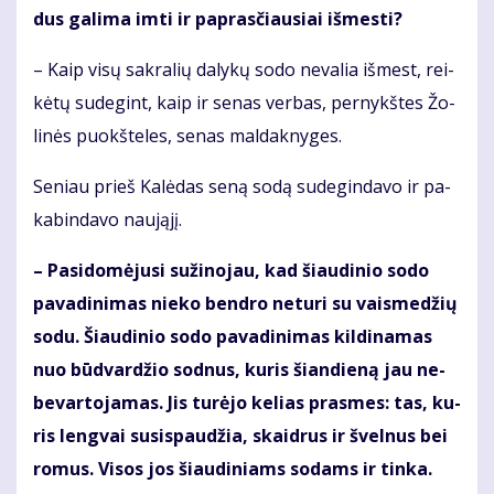
dus ga­li­ma im­ti ir pa­pras­čiau­siai iš­mes­ti?
– Kaip vi­sų sak­ra­lių da­ly­kų so­do ne­va­lia iš­mest, rei­
kė­tų su­de­gint, kaip ir se­nas ver­bas, per­nykš­tes Žo­
li­nės puokš­te­les, se­nas mal­dak­ny­ges.
Se­niau prieš Ka­lė­das se­ną so­dą su­de­gin­da­vo ir pa­
ka­bin­da­vo nau­ją­jį.
– Pa­si­do­mė­ju­si su­ži­no­jau, kad šiau­di­nio so­do
pa­va­di­ni­mas nie­ko ben­dro ne­tu­ri su vais­me­džių
so­du. Šiau­di­nio so­do pa­va­di­ni­mas kil­di­na­mas
nuo būd­var­džio sod­nus, ku­ris šian­die­ną jau ne­
be­var­to­ja­mas. Jis tu­rė­jo ke­lias pras­mes: tas, ku­
ris leng­vai su­si­spau­džia, skaid­rus ir švel­nus bei
ro­mus. Vi­sos jos šiau­di­niams so­dams ir tin­ka.