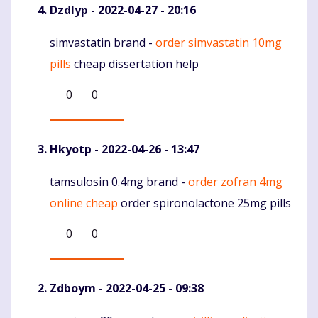
Dzdlyp
- 2022-04-27 - 20:16
simvastatin brand -
order simvastatin 10mg
Komentaras
pills
cheap dissertation help
0
0
Hkyotp
- 2022-04-26 - 13:47
tamsulosin 0.4mg brand -
order zofran 4mg
Komentaras
online cheap
order spironolactone 25mg pills
0
0
Zdboym
- 2022-04-25 - 09:38