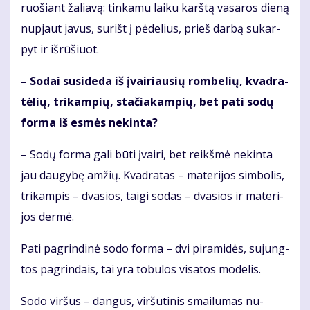
ruo­šiant ža­lia­vą: tin­ka­mu lai­ku karš­tą va­sa­ros die­ną
nu­pjaut ja­vus, su­rišt į pė­de­lius, prieš dar­bą su­kar­
pyt ir iš­rū­šiuot.
– So­dai su­si­de­da iš įvai­riau­sių rom­be­lių, kvad­ra­
tė­lių, tri­kam­pių, sta­čia­kam­pių, bet pa­ti so­dų
for­ma iš es­mės ne­kin­ta?
– So­dų for­ma ga­li bū­ti įvai­ri, bet reikš­mė ne­kin­ta
jau dau­gy­bę am­žių. Kvad­ra­tas – ma­te­ri­jos sim­bo­lis,
tri­kam­pis – dva­sios, tai­gi so­das – dva­sios ir ma­te­ri­
jos der­mė.
Pa­ti pa­grin­di­nė so­do for­ma – dvi pi­ra­mi­dės, su­jung­
tos pa­grin­dais, tai yra to­bu­los vi­sa­tos mo­de­lis.
So­do vir­šus – dan­gus, vir­šu­ti­nis smai­lu­mas nu­