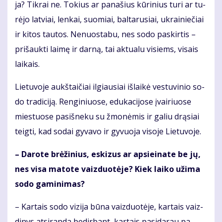
ja? Tik­rai ne. To­kius ar pa­na­šius kū­ri­nius tu­ri ar tu­
rė­jo lat­viai, len­kai, suo­miai, bal­ta­ru­siai, uk­rai­nie­čiai
ir ki­tos tau­tos. Ne­nuos­ta­bu, nes so­do pa­skir­tis –
pri­šauk­ti lai­mę ir dar­ną, tai ak­tu­a­lu vi­siems, vi­sais
lai­kais.
Lie­tu­vo­je aukš­tai­čiai il­giau­siai iš­lai­kė ves­tu­vi­nio so­
do tra­di­ci­ją. Ren­gi­niuo­se, edu­ka­ci­jo­se įvai­riuo­se
mies­tuo­se pa­si­šne­ku su žmo­nė­mis ir ga­liu drą­siai
teig­ti, kad so­dai gy­va­vo ir gy­vuo­ja vi­so­je Lie­tu­vo­je.
– Da­ro­te brė­ži­nius, es­ki­zus ar ap­si­ei­na­te be jų,
nes vi­sa ma­to­te vaiz­duo­tė­je? Kiek lai­ko už­ima
so­do ga­mi­ni­mas?
– Kar­tais so­do vi­zi­ja bū­na vaiz­duo­tė­je, kar­tais vaiz­
di­nys at­si­ran­da be­dir­bant, kar­tais pa­si­da­rau pa­