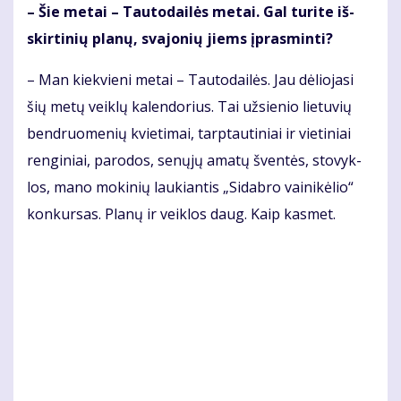
– Šie me­tai – Tau­to­dai­lės me­tai. Gal tu­ri­te iš­
skir­ti­nių pla­nų, sva­jo­nių jiems įpras­min­ti?
– Man kiek­vie­ni me­tai – Tau­to­dai­lės. Jau dė­lio­ja­si
šių me­tų veik­lų ka­len­do­rius. Tai už­sie­nio lie­tu­vių
ben­druo­me­nių kvie­ti­mai, tarp­tau­ti­niai ir vie­ti­niai
ren­gi­niai, pa­ro­dos, se­nų­jų ama­tų šven­tės, sto­vyk­
los, ma­no mo­ki­nių lau­kian­tis „Si­dab­ro vai­ni­kė­lio“
kon­kur­sas. Pla­nų ir veik­los daug. Kaip kas­met.