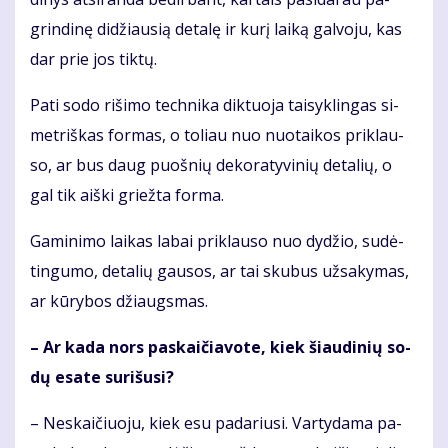
grin­di­nę di­džiau­sią de­ta­lę ir ku­rį lai­ką gal­vo­ju, kas
dar prie jos tik­tų.
Pa­ti so­do ri­ši­mo tech­ni­ka dik­tuo­ja tai­syk­lin­gas si­
met­riš­kas for­mas, o to­liau nuo nuo­tai­kos pri­klau­
so, ar bus daug puoš­nių de­ko­ra­ty­vi­nių de­ta­lių, o
gal tik aiš­ki griež­ta for­ma.
Ga­mi­ni­mo lai­kas la­bai pri­klau­so nuo dy­džio, su­dė­
tin­gu­mo, de­ta­lių gau­sos, ar tai sku­bus už­sa­ky­mas,
ar kū­ry­bos džiaugs­mas.
– Ar ka­da nors pa­skai­čia­vo­te, kiek šiau­di­nių so­
dų esa­te su­ri­šu­si?
– Ne­skai­čiuo­ju, kiek esu pa­da­riu­si. Var­ty­da­ma pa­