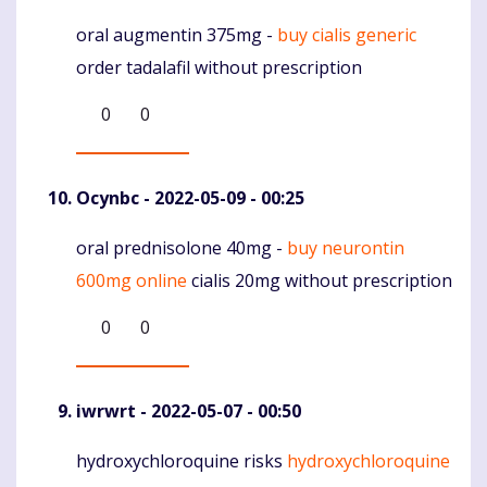
oral augmentin 375mg -
buy cialis generic
Komentaras
order tadalafil without prescription
0
0
Ocynbc
- 2022-05-09 - 00:25
oral prednisolone 40mg -
buy neurontin
Komentaras
600mg online
cialis 20mg without prescription
0
0
iwrwrt
- 2022-05-07 - 00:50
hydroxychloroquine risks
hydroxychloroquine
Komentaras