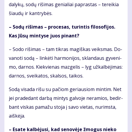
da­ly­kų, so­dų ri­ši­mas ge­nia­liai pa­pras­tas – te­rei­kia
šiau­dų ir kan­try­bės.
– So­dų ri­ši­mas – pro­ce­sas, tu­rin­tis fi­lo­so­fi­jos.
Kas Jū­sų min­ty­se juos pi­nant?
– So­do ri­ši­mas – tam tik­ras ma­giš­kas veiks­mas. Do­
va­no­ti so­dą – lin­kė­ti har­mo­ni­jos, sklan­daus gy­ve­ni­
mo, dar­nos. Kiek­vie­nas maz­ge­lis – lyg už­kal­bė­ji­mas:
dar­nos, svei­ka­tos, skal­sos, tai­kos.
So­dą vi­sa­da ri­šu su pa­čiom ge­riau­siom min­tim. Net
jei pra­de­dant dar­bą min­tys gal­vo­je ne­ra­mios, be­dir­
bant vis­kas pa­ma­žu sto­ja į sa­vo vie­tas, nu­rims­ta,
aiš­kė­ja.
– Esa­te kal­bė­ju­si, kad se­no­vė­je žmo­gus nie­ko