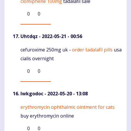
clomiphene 100mg
tadalafil sale
0
0
Uhtdqz
- 2022-05-21 - 00:56
cefuroxime 250mg uk -
order tadalafil pills
usa
Komentaras
cialis overnight
0
0
lwkgodoc
- 2022-05-20 - 13:08
erythromycin ophthalmic ointment for cats
Komentaras
buy erythromycin online
0
0