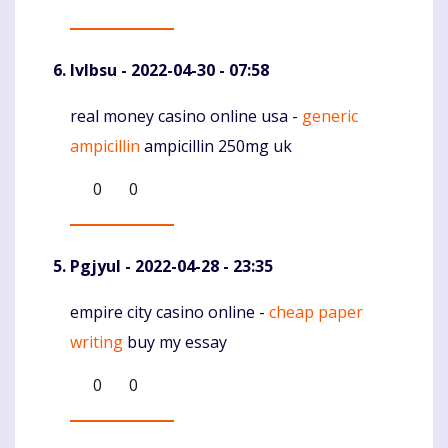
Ivlbsu
- 2022-04-30 - 07:58
real money casino online usa -
generic
Komentaras
ampicillin
ampicillin 250mg uk
0
0
Pgjyul
- 2022-04-28 - 23:35
empire city casino online -
cheap paper
Komentaras
writing
buy my essay
0
0