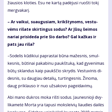
žiau­sios klo­ties. Esu ne kar­tą pa­dė­ju­si ruoš­ti to­kį
merg­va­ka­rį.
– Ar vai­kui, su­au­gu­siam, krikš­ty­noms, ves­tu­
vėms ri­ša­te skir­tin­gus so­dus? Ar Jū­sų šei­mos
na­riai pri­si­de­da prie šio dar­bo? Gal kaž­kas ir
pats jau ri­ša?
–So­de­lis kū­di­kiui pa­pras­tai bū­na ma­žes­nis, smul­
kes­nis, bū­ti­nai pa­ka­bi­nu paukš­tu­ką, kad gy­ve­ni­mas
bū­tų sklan­dus kaip paukš­čio skry­dis. Ves­tu­vi­nis di­
des­nis, su dau­giau de­ta­lių, tur­tin­ges­nis. Ži­no­ma,
daug pri­klau­so ir nuo už­sa­ko­vo pa­gei­da­vi­mų.
Abi ma­no duk­ros mo­ka riš­ti so­dus. Jau­nes­nio­ji dvy­
li­ka­me­tė Mor­ta yra ta­pu­si moks­lei­vių liau­dies dai­lės