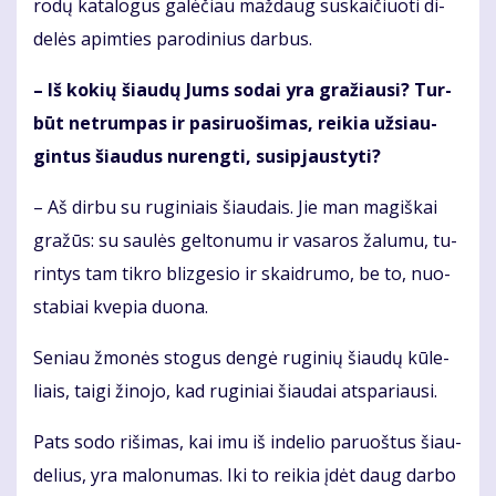
ro­dų ka­ta­lo­gus ga­lė­čiau maž­daug su­skai­čiuo­ti di­
de­lės ap­im­ties pa­ro­di­nius dar­bus.
– Iš ko­kių šiau­dų Jums so­dai yra gra­žiau­si? Tur­
būt ne­trum­pas ir pa­si­ruo­ši­mas, rei­kia už­si­au­
gin­tus šiau­dus nu­reng­ti, su­si­pjaus­ty­ti?
– Aš dir­bu su ru­gi­niais šiau­dais. Jie man ma­giš­kai
gra­žūs: su sau­lės gel­to­nu­mu ir va­sa­ros ža­lu­mu, tu­
rin­tys tam tik­ro bliz­ge­sio ir skaid­ru­mo, be to, nuo­
sta­biai kve­pia duo­na.
Se­niau žmo­nės sto­gus den­gė ru­gi­nių šiau­dų kū­le­
liais, tai­gi ži­no­jo, kad ru­gi­niai šiau­dai at­spa­riau­si.
Pats so­do ri­ši­mas, kai imu iš in­de­lio pa­ruoš­tus šiau­
de­lius, yra ma­lo­nu­mas. Iki to rei­kia įdėt daug dar­bo