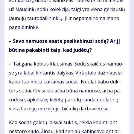
kon­kur­so „Si­dab­ro vai­ni­kė­lis“ lau­re­a­te 2018 me­tais
už šiau­di­nių so­dų ko­lek­ci­ją, tai­gi yra vie­na ge­riau­sių
jau­nų­jų tau­to­dai­li­nin­kių. Ji ir ne­pa­mai­no­ma ma­no
pa­gal­bi­nin­kė.
– Sa­vo na­muo­se esa­te pa­si­ka­bi­nu­si so­dą? Ar jį
bū­ti­na pa­ka­bin­ti taip, kad ju­dė­tų?
– Tai ga­na keb­lus klau­si­mas. So­dų skai­čius na­muo­
se yra la­bai kin­tan­tis da­ly­kas. Virš sta­lo daž­niau­siai
ka­bo tuo me­tu ku­ria­mas so­das. Nuo­lat ka­bo duk­
ters so­dai. O vi­si ki­ti ar­ba bū­na na­muo­se, ar­ba pa­
ro­do­se, ap­ke­lia­vę ke­le­tą pa­ro­dų ran­da nuo­la­ti­nę
vie­tą Laz­di­jų mu­zie­ju­je, bi­čiu­lių dar­bo­vie­tė­se.
Kad so­das ga­lė­tų lais­vai suk­tis, rei­kia ka­bin­ti ant
ne­sto­ro siū­lo. Ži­nau, kad se­niau ka­bin­da­vo ant ar­