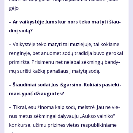
gė­jo.
– Ar vai­kys­tė­je Jums kur nors te­ko ma­ty­ti šiau­
di­nį so­dą?
– Vai­kys­tė­je te­ko ma­ty­ti tai mu­zie­ju­je, tai ko­kia­me
ren­gi­ny­je, bet anuo­met so­dų tra­di­ci­ja bu­vo ge­ro­kai
pri­mirš­ta. Pri­si­me­nu net ne­la­bai sėk­min­gų ban­dy­
mų su­riš­ti kaž­ką pa­na­šaus į ma­ty­tą so­dą.
– Šiau­di­niai so­dai Jus iš­gar­si­no. Ko­kiais pa­sie­ki­
mais ypač džiau­gia­tės?
– Tik­rai, esu ži­no­ma kaip so­dų meist­rė. Jau ne vie­
nus me­tus sėk­min­gai da­ly­vau­ju „Auk­so vai­ni­ko“
kon­kur­se, už­imu pri­zi­nes vie­tas res­pub­li­ki­nia­me