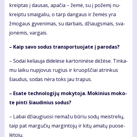
kreip­tas į dau­sas, apa­čia – že­mė, su į po­že­mį nu­
kreip­tu smai­ga­liu, o tarp dan­gaus ir že­mės yra
žmo­gaus gy­ve­ni­mas, su dar­bais, džiaugs­mais, sva­
jo­nė­mis, var­gais.
– Kaip sa­vo so­dus trans­por­tuo­ja­te į pa­ro­das?
– So­dai ke­liau­ja di­de­lė­se kar­to­ni­nė­se dė­žė­se. Tin­ka­
mu lai­ku nu­pjo­vus ru­gius ir kruopš­čiai at­rin­kus
šiau­dus, so­das nė­ra toks jau tra­pus.
– Esa­te tech­no­lo­gi­jų mo­ky­to­ja. Mo­ki­nius mo­ko­
te pin­ti šiau­di­nius so­dus?
– La­bai džiau­giuo­si ne­ma­žu bū­riu so­dų meist­re­lių,
taip pat mar­gu­čių mar­gin­to­jų ir ki­tų ama­tų puo­se­
lė­to­jų.