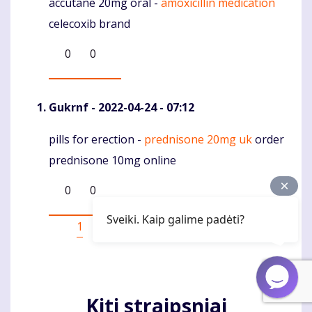
accutane 20mg oral -
amoxicillin medication
Komentaras
celecoxib brand
0
0
Gukrnf
- 2022-04-24 - 07:12
pills for erection -
prednisone 20mg uk
order
Komentaras
prednisone 10mg online
0
0
Sveiki. Kaip galime padėti?
Pagination
Current
1
Puslapis
2
Puslapis
3
Puslapis
4
Puslapis
5
Puslapis
6
Puslapis
7
Puslapis
8
Puslapis
9
Sekantis
Last
page
puslapis
page
Kiti straipsniai