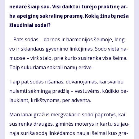
ne­da­rė šiaip sau. Vi­si daik­tai tu­rė­jo prak­ti­nę ar­
ba apei­gi­nę sak­ra­li­nę pras­mę. Ko­kią ži­nu­tę ne­ša
šiau­di­niai so­dai?
– Pats so­das – dar­nos ir har­mo­ni­jos šei­mo­je, leng­
vo ir sklan­daus gy­ve­ni­mo lin­kė­ji­mas. So­do vie­ta na­
muo­se – virš sta­lo, prie ku­rio su­si­ren­ka vi­sa šei­ma.
Taip su­ku­ria­ma sak­ra­li na­mų erd­vė.
Taip pat so­das ri­ša­mas, do­va­no­ja­mas, kai svar­bu
nu­lem­ti sėk­min­gą pra­džią – ves­tu­vėms, kū­di­kio be­
lau­kiant, krikš­ty­noms, per ad­ven­tą.
Man la­bai gra­žus merg­va­ka­rio so­do pa­pro­tys, kai
su­si­ren­ka drau­gės, gi­mi­nės mo­te­rys ir kar­tu su jau­
ną­ja su­ri­ša so­dą lin­kė­da­mos nau­jai šei­mai kuo gra­