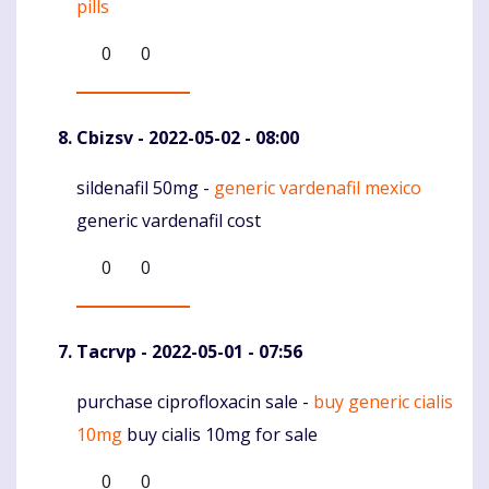
pills
0
0
Cbizsv
- 2022-05-02 - 08:00
sildenafil 50mg -
generic vardenafil mexico
Komentaras
generic vardenafil cost
0
0
Tacrvp
- 2022-05-01 - 07:56
purchase ciprofloxacin sale -
buy generic cialis
Komentaras
10mg
buy cialis 10mg for sale
0
0