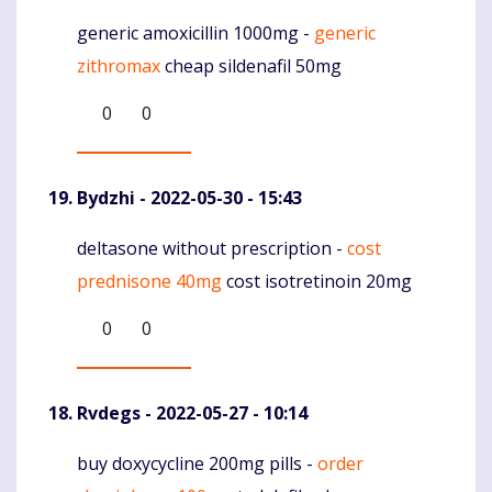
generic amoxicillin 1000mg -
generic
Komentaras
zithromax
cheap sildenafil 50mg
0
0
Bydzhi
- 2022-05-30 - 15:43
deltasone without prescription -
cost
Komentaras
prednisone 40mg
cost isotretinoin 20mg
0
0
Rvdegs
- 2022-05-27 - 10:14
buy doxycycline 200mg pills -
order
Komentaras