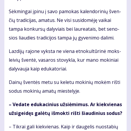
Sėk­min­gai įpi­nu į sa­vo pa­mo­kas ka­len­do­ri­nių šven­
čių tra­di­ci­jas, ama­tus. Ne vi­si su­si­do­mė­ję vai­kai
tam­pa kon­kur­sų da­ly­viais bei lau­re­a­tais, bet se­no­
sios liau­dies tra­di­ci­jos tam­pa jų gy­ve­ni­mo da­li­mi.
Laz­di­jų ra­jo­ne vyks­ta ne vie­na et­no­kul­tū­ri­nė moks­
lei­vių šven­tė, va­sa­ros sto­vyk­la, kur ma­no mo­ki­niai
da­ly­vau­ja kaip edu­ka­to­riai.
Dai­nų šven­tės me­tu su ke­le­tu mo­ki­nių mo­kėm riš­ti
so­dus mo­ki­nių ama­tų mies­te­ly­je.
– Ve­da­te edu­ka­ci­nius už­si­ė­mi­mus. Ar kiek­vie­nas
už­si­gei­dęs ga­lė­tų iš­mok­ti riš­ti šiau­di­nius so­dus?
– Tik­rai ga­li kiek­vie­nas. Kaip ir dau­ge­lis nuo­sta­bių