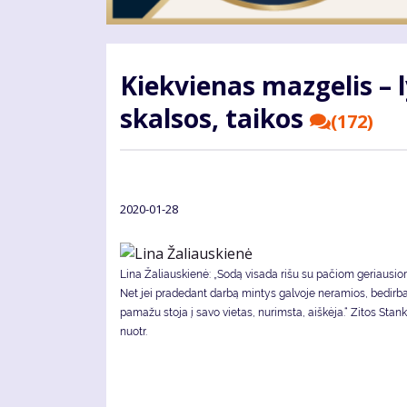
Kiek­vie­nas maz­ge­lis – l
skal­sos, tai­kos
(172)
2020-01-28
Li­na Ža­liaus­kie­nė: „So­dą vi­sa­da ri­šu su pa­čiom ge­riau­si
Net jei pra­de­dant dar­bą min­tys gal­vo­je ne­ra­mios, be­dir­b
pa­ma­žu sto­ja į sa­vo vie­tas, nu­rims­ta, aiš­kė­ja.“ Zitos St
nuotr.