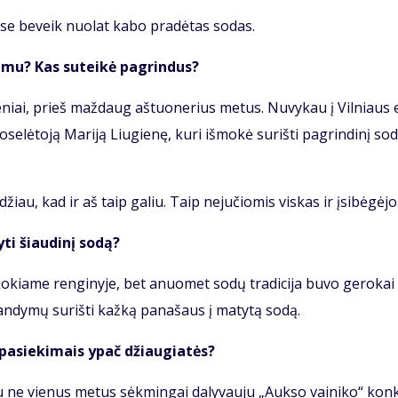
se be­veik nuo­lat ka­bo pra­dė­tas so­das.
­ši­mu? Kas su­tei­kė pa­grin­dus?
­se­niai, prieš maž­daug aš­tuo­ne­rius me­tus. Nu­vy­kau į Vil­niaus e
e­lė­to­ją Ma­ri­ją Liu­gie­nę, ku­ri iš­mo­kė su­riš­ti pa­grin­di­nį so­
žiau, kad ir aš taip ga­liu. Taip ne­ju­čio­mis vis­kas ir įsi­bė­gė­jo
ti šiau­di­nį so­dą?
i ko­kia­me ren­gi­ny­je, bet anuo­met so­dų tra­di­ci­ja bu­vo ge­ro­kai
n­dy­mų su­riš­ti kaž­ką pa­na­šaus į ma­ty­tą so­dą.
s pa­sie­ki­mais ypač džiau­gia­tės?
u ne vie­nus me­tus sėk­min­gai da­ly­vau­ju „Auk­so vai­ni­ko“ kon­