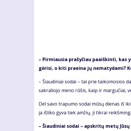
– Pir­miau­sia pra­šy­čiau pa­aiš­kin­ti, kas 
gė­ri­si, o ki­ti pra­ei­na jų ne­ma­ty­da­mi? K
– Šiau­di­niai so­dai – tai prie tai­ko­mo­sios dai­
sak­ra­lio­jo me­no rū­šis, kaip ir mar­gu­čiai, v
Dėl sa­vo tra­pu­mo so­dai mū­sų die­nas iš ikik­rikš
ja iš­li­ko gy­va tiek am­žių, ji tik­rai reikš­min­g
– Šiau­di­niai so­dai – ap­skri­tų me­tų Jū­s