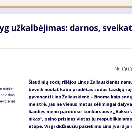
yg už­kal­bė­ji­mas: dar­nos, svei­ka­
Nr.
13(1
Šiau­di­nių so­dų ri­šė­jos Li­nos Ža­liaus­kie­nės na­m
be­veik nuo­lat ka­bo pra­dė­tas so­das Laz­di­jų ra­j
om min­tim.
ant vis­kas
gy­ve­nan­ti Li­na Ža­liaus­kie­nė – ži­no­ma kaip so­d
ankevičienės
meist­rė. Jau ne vie­nus me­tus sėk­min­gai da­ly­va
liau­dies me­no pa­ro­do­se-kon­kur­suo­se „Auk­so 
ni­kas“, pel­no pri­zi­nes vie­tas jų res­pub­li­ki­nia­me
eta­pe. Vis­gi di­džiau­siu pa­sie­ki­mu Li­na įvar­di­ja