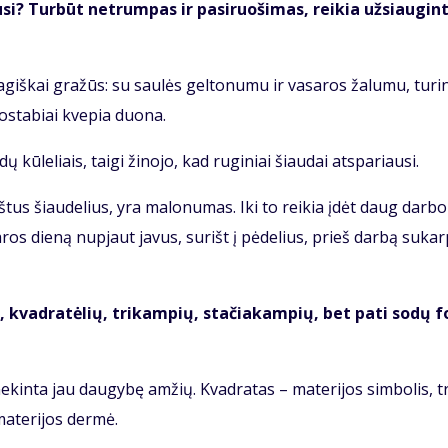
i? Tur­būt ne­trum­pas ir pa­si­ruo­ši­mas, rei­kia už­si­au­gin­
giš­kai gra­žūs: su sau­lės gel­to­nu­mu ir va­sa­ros ža­lu­mu, tu­rin
o­sta­biai kve­pia duo­na.
ū­le­liais, tai­gi ži­no­jo, kad ru­gi­niai šiau­dai at­spa­riau­si.
oš­tus šiau­de­lius, yra ma­lo­nu­mas. Iki to rei­kia įdėt daug dar­bo
a­ros die­ną nu­pjaut ja­vus, su­rišt į pė­de­lius, prieš dar­bą su­kar
ių, kvad­ra­tė­lių, tri­kam­pių, sta­čia­kam­pių, bet pa­ti so­dų f
e­kin­ta jau dau­gy­bę am­žių. Kvad­ra­tas – ma­te­ri­jos sim­bo­lis, tr
a­te­ri­jos der­mė.