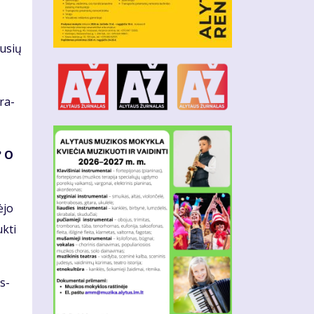
lu­sių
tra­
? O
ė­jo
k­ti
es­