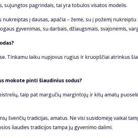
s, su­jung­tos pa­grin­dais, tai yra to­bu­los vi­sa­tos mo­de­lis.
as nu­kreip­tas į dau­sas, apa­čia – že­mė, su į po­že­mį nu­kreip­tu
­gaus gy­ve­ni­mas, su dar­bais, džiaugs­mais, sva­jo­nė­mis, var­
ro­das?
­žė­se. Tin­ka­mu lai­ku nu­pjo­vus ru­gius ir kruopš­čiai at­rin­kus ši
ius mo­ko­te pin­ti šiau­di­nius so­dus?
st­re­lių, taip pat mar­gu­čių mar­gin­to­jų ir ki­tų ama­tų puo­se­lė
nių šven­čių tra­di­ci­jas, ama­tus. Ne vi­si su­si­do­mė­ję vai­kai tam
­sios liau­dies tra­di­ci­jos tam­pa jų gy­ve­ni­mo da­li­mi.