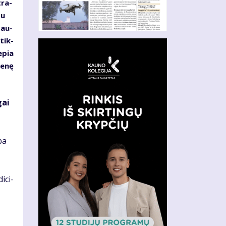
tra­
su
sau­
 tik­
e­pia
ie­nę
gai
­ba
i­ci­