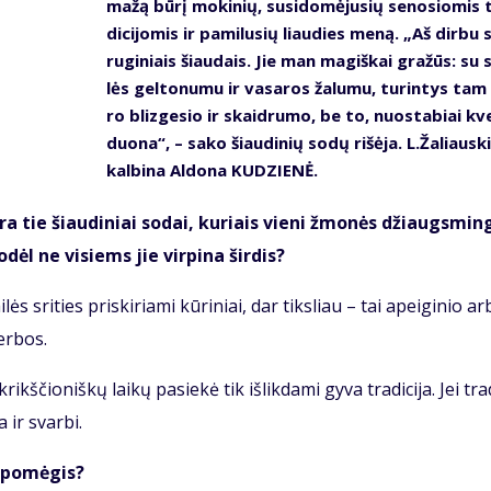
ma­žą bū­rį mo­ki­nių, su­si­do­mė­ju­sių se­no­sio­mis 
di­ci­jo­mis ir pa­mi­lu­sių liau­dies me­ną. „Aš dir­bu 
ru­gi­niais šiau­dais. Jie man ma­giš­kai gra­žūs: su 
lės gel­to­nu­mu ir va­sa­ros ža­lu­mu, tu­rin­tys tam
ro bliz­ge­sio ir skaid­ru­mo, be to, nuo­sta­biai kv
duo­na“, – sa­ko šiau­di­nių so­dų ri­šė­ja. L.Ža­liaus­k
kal­bi­na Al­do­na KU­DZIE­NĖ.
yra tie šiau­di­niai so­dai, ku­riais vie­ni žmo­nės džiaugs­min­
o­dėl ne vi­siems jie vir­pi­na šir­dis?
lės sri­ties pri­ski­ria­mi kū­ri­niai, dar tiks­liau – tai apei­gi­nio ar
er­bos.
­čio­niš­kų lai­kų pa­sie­kė tik iš­lik­da­mi gy­va tra­di­ci­ja. Jei tra­d
a ir svar­bi.
ų po­mė­gis?