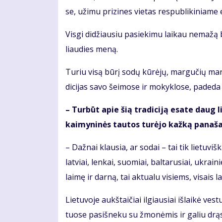
se, už­imu pri­zi­nes vie­tas res­pub­li­ki­nia­me 
Vis­gi di­džiau­siu pa­sie­ki­mu lai­kau ne­ma­žą bū
liau­dies me­ną.
Tu­riu vi­są bū­rį so­dų kū­rė­jų, mar­gu­čių mar­g
di­ci­jas sa­vo šei­mo­se ir mo­kyk­lo­se, pa­de­da 
– Tur­būt apie šią tra­di­ci­ją esa­te daug li­
kai­my­ni­nės tau­tos tu­rė­jo kaž­ką pa­na­š
– Daž­nai klau­sia, ar so­dai – tai tik lie­tu­viš­k
lat­viai, len­kai, suo­miai, bal­ta­ru­siai, uk­rai­
lai­mę ir dar­ną, tai ak­tu­a­lu vi­siems, vi­sais la
Lie­tu­vo­je aukš­tai­čiai il­giau­siai iš­lai­kė ves­
tuo­se pa­si­šne­ku su žmo­nė­mis ir ga­liu drą­sia