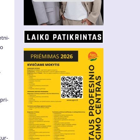
t­ni­
do
.
 pri­
kur­