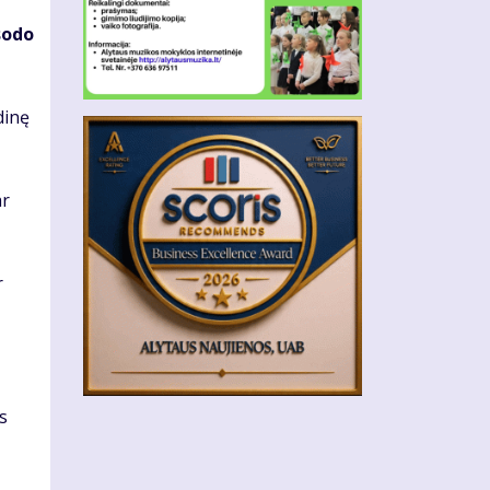
so­do
di­nę
ar
r
ės