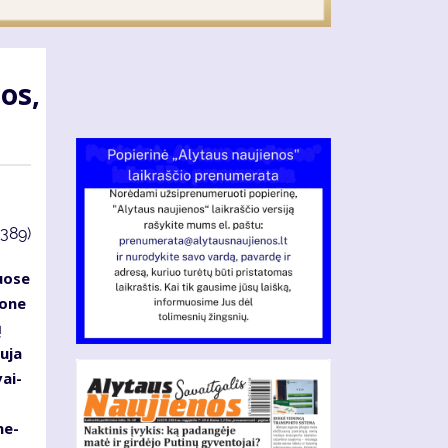
tos,
3389)
uo­se
o­ne
ų
u­ja
vai­
 ne­