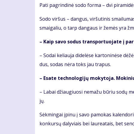
Pa­ti pa­grin­di­nė so­do for­ma – dvi pi­ra­mi­dė
So­do vir­šus – dan­gus, vir­šu­ti­nis smai­lu­m
smai­ga­liu, o tarp dan­gaus ir že­mės yra žmo
– Kaip sa­vo so­dus trans­por­tuo­ja­te į pa­
– So­dai ke­liau­ja di­de­lė­se kar­to­ni­nė­se dė
dus, so­das nė­ra toks jau tra­pus.
– Esa­te tech­no­lo­gi­jų mo­ky­to­ja. Mo­ki­n
– La­bai džiau­giuo­si ne­ma­žu bū­riu so­dų mei
jų.
Sėk­min­gai įpi­nu į sa­vo pa­mo­kas ka­len­do­ri­
kon­kur­sų da­ly­viais bei lau­re­a­tais, bet se­no