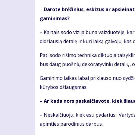
– Da­ro­te brė­ži­nius, es­ki­zus ar ap­si­ei­
ga­mi­ni­mas?
– Kar­tais so­do vi­zi­ja bū­na vaiz­duo­tė­je, kar
di­džiau­sią de­ta­lę ir ku­rį lai­ką gal­vo­ju, kas
Pa­ti so­do ri­ši­mo tech­ni­ka dik­tuo­ja tai­syk
bus daug puoš­nių de­ko­ra­ty­vi­nių de­ta­lių, o
Ga­mi­ni­mo lai­kas la­bai pri­klau­so nuo dy­dži
kū­ry­bos džiaugs­mas.
– Ar ka­da nors pa­skai­čia­vo­te, kiek šiau­d
– Ne­skai­čiuo­ju, kiek esu pa­da­riu­si. Var­ty­d
ap­im­ties pa­ro­di­nius dar­bus.