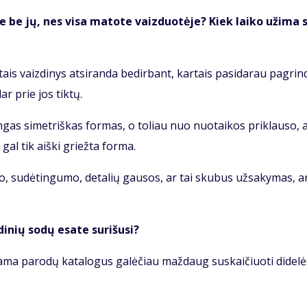
na­te be jų, nes vi­sa ma­to­te vaiz­duo­tė­je? Kiek lai­ko už­ima 
­tais vaiz­di­nys at­si­ran­da be­dir­bant, kar­tais pa­si­da­rau pa­grin­
 dar prie jos tik­tų.
­lin­gas si­met­riš­kas for­mas, o to­liau nuo nuo­tai­kos pri­klau­so, 
 gal tik aiš­ki griež­ta for­ma.
o, su­dė­tin­gu­mo, de­ta­lių gau­sos, ar tai sku­bus už­sa­ky­mas, a
i­nių so­dų esa­te su­ri­šu­si?
a­ma pa­ro­dų ka­ta­lo­gus ga­lė­čiau maž­daug su­skai­čiuo­ti di­de­l