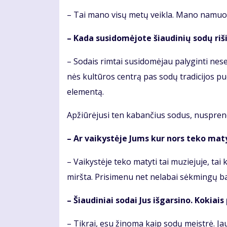
– Tai ma­no vi­sų me­tų veik­la. Ma­no na­muo­
– Ka­da su­si­do­mė­jo­te šiau­di­nių so­dų ri
– So­dais rim­tai su­si­do­mė­jau pa­ly­gin­ti ne
nės kul­tū­ros cen­trą pas so­dų tra­di­ci­jos puo­s
ele­men­tą.
Ap­žiū­rė­ju­si ten ka­ban­čius so­dus, nu­spren­d
– Ar vai­kys­tė­je Jums kur nors te­ko ma­ty­
– Vai­kys­tė­je te­ko ma­ty­ti tai mu­zie­ju­je, ta
mirš­ta. Pri­si­me­nu net ne­la­bai sėk­min­gų ba
– Šiau­di­niai so­dai Jus iš­gar­si­no. Ko­kiai
– Tik­rai, esu ži­no­ma kaip so­dų meist­rė. Ja