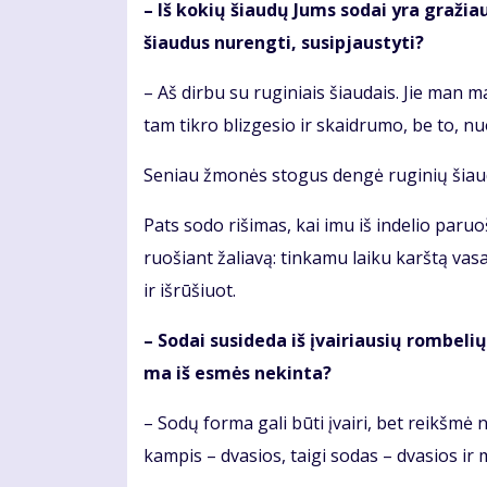
– Iš ko­kių šiau­dų Jums so­dai yra gra­žiau­s
šiau­dus nu­reng­ti, su­si­pjaus­ty­ti?
– Aš dir­bu su ru­gi­niais šiau­dais. Jie man ma­
tam tik­ro bliz­ge­sio ir skaid­ru­mo, be to, nu
Se­niau žmo­nės sto­gus den­gė ru­gi­nių šiau­dų k
Pats so­do ri­ši­mas, kai imu iš in­de­lio pa­ru
ruo­šiant ža­lia­vą: tin­ka­mu lai­ku karš­tą va­s
ir iš­rū­šiuot.
– So­dai su­si­de­da iš įvai­riau­sių rom­be­l
ma iš es­mės ne­kin­ta?
– So­dų for­ma ga­li bū­ti įvai­ri, bet reikš­mė n
kam­pis – dva­sios, tai­gi so­das – dva­sios ir m