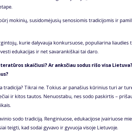
eta­pe.
­rį mo­ki­nių, su­si­do­mė­ju­sių se­no­sio­mis tra­di­ci­jo­mis ir pa­mi­
in­to­jų, ku­rie da­ly­vau­ja kon­kur­suo­se, po­pu­lia­ri­na liau­dies 
ves­ti edu­ka­ci­jas ir net sa­va­ran­kiš­kai tai da­ro.
te­ra­tū­ros skai­čiu­si? Ar anks­čiau so­dus ri­šo vi­sa Lie­tu­va
aus?
a tra­di­ci­ja? Tik­rai ne. To­kius ar pa­na­šius kū­ri­nius tu­ri ar tu­r
nie­čiai ir ki­tos tau­tos. Ne­nuos­ta­bu, nes so­do pa­skir­tis – pri­šau
i­kais.
tu­vi­nio so­do tra­di­ci­ją. Ren­gi­niuo­se, edu­ka­ci­jo­se įvai­riuo­se mi
i teig­ti, kad so­dai gy­va­vo ir gy­vuo­ja vi­so­je Lie­tu­vo­je.