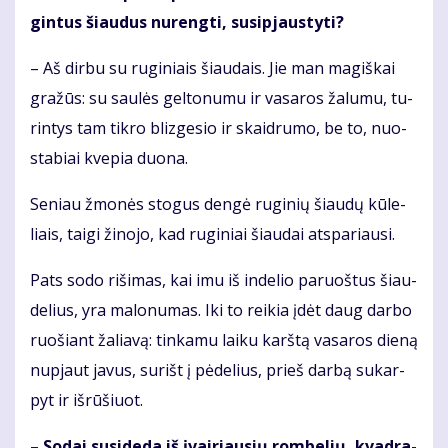
gin­tus šiau­dus nu­reng­ti, su­si­pjaus­ty­ti?
– Aš dir­bu su ru­gi­niais šiau­dais. Jie man ma­giš­kai
gra­žūs: su sau­lės gel­to­nu­mu ir va­sa­ros ža­lu­mu, tu­
rin­tys tam tik­ro bliz­ge­sio ir skaid­ru­mo, be to, nuo­
sta­biai kve­pia duo­na.
Se­niau žmo­nės sto­gus den­gė ru­gi­nių šiau­dų kū­le­
liais, tai­gi ži­no­jo, kad ru­gi­niai šiau­dai at­spa­riau­si.
Pats so­do ri­ši­mas, kai imu iš in­de­lio pa­ruoš­tus šiau­
de­lius, yra ma­lo­nu­mas. Iki to rei­kia įdėt daug dar­bo
ruo­šiant ža­lia­vą: tin­ka­mu lai­ku karš­tą va­sa­ros die­ną
nu­pjaut ja­vus, su­rišt į pė­de­lius, prieš dar­bą su­kar­
pyt ir iš­rū­šiuot.
– So­dai su­si­de­da iš įvai­riau­sių rom­be­lių, kvad­ra­