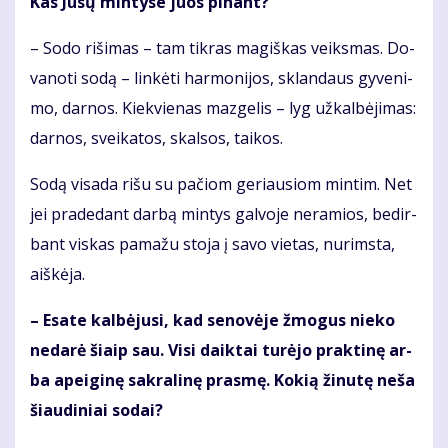
Kas Jū­sų min­ty­se juos pi­nant?
– So­do ri­ši­mas – tam tik­ras ma­giš­kas veiks­mas. Do­
va­no­ti so­dą – lin­kė­ti har­mo­ni­jos, sklan­daus gy­ve­ni­
mo, dar­nos. Kiek­vie­nas maz­ge­lis – lyg už­kal­bė­ji­mas:
dar­nos, svei­ka­tos, skal­sos, tai­kos.
So­dą vi­sa­da ri­šu su pa­čiom ge­riau­siom min­tim. Net
jei pra­de­dant dar­bą min­tys gal­vo­je ne­ra­mios, be­dir­
bant vis­kas pa­ma­žu sto­ja į sa­vo vie­tas, nu­rims­ta,
aiš­kė­ja.
– Esa­te kal­bė­ju­si, kad se­no­vė­je žmo­gus nie­ko
ne­da­rė šiaip sau. Vi­si daik­tai tu­rė­jo prak­ti­nę ar­
ba apei­gi­nę sak­ra­li­nę pras­mę. Ko­kią ži­nu­tę ne­ša
šiau­di­niai so­dai?