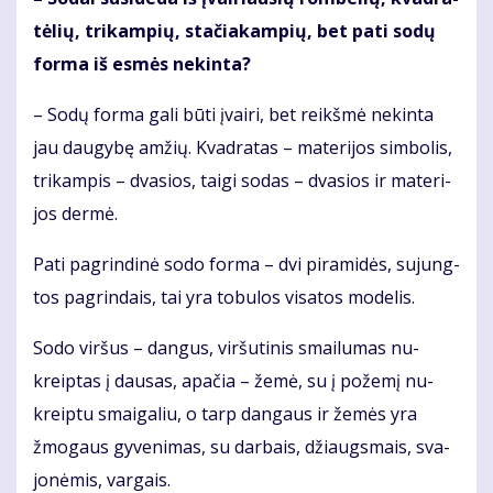
tė­lių, tri­kam­pių, sta­čia­kam­pių, bet pa­ti so­dų
for­ma iš es­mės ne­kin­ta?
– So­dų for­ma ga­li bū­ti įvai­ri, bet reikš­mė ne­kin­ta
jau dau­gy­bę am­žių. Kvad­ra­tas – ma­te­ri­jos sim­bo­lis,
tri­kam­pis – dva­sios, tai­gi so­das – dva­sios ir ma­te­ri­
jos der­mė.
Pa­ti pa­grin­di­nė so­do for­ma – dvi pi­ra­mi­dės, su­jung­
tos pa­grin­dais, tai yra to­bu­los vi­sa­tos mo­de­lis.
So­do vir­šus – dan­gus, vir­šu­ti­nis smai­lu­mas nu­
kreip­tas į dau­sas, apa­čia – že­mė, su į po­že­mį nu­
kreip­tu smai­ga­liu, o tarp dan­gaus ir že­mės yra
žmo­gaus gy­ve­ni­mas, su dar­bais, džiaugs­mais, sva­
jo­nė­mis, var­gais.