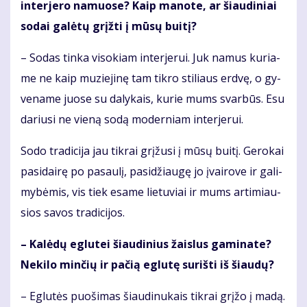
in­ter­je­ro na­muo­se? Kaip ma­no­te, ar šiau­di­niai
so­dai ga­lė­tų grįž­ti į mū­sų bui­tį?
– So­das tin­ka vi­so­kiam in­ter­je­rui. Juk na­mus ku­ria­
me ne kaip mu­zie­ji­nę tam tik­ro sti­liaus erd­vę, o gy­
ve­na­me juo­se su da­ly­kais, ku­rie mums svar­būs. Esu
da­riu­si ne vie­ną so­dą mo­der­niam in­ter­je­rui.
So­do tra­di­ci­ja jau tik­rai grį­žu­si į mū­sų bui­tį. Ge­ro­kai
pa­si­dai­rę po pa­sau­lį, pa­si­džiau­gę jo įvai­ro­ve ir ga­li­
my­bė­mis, vis tiek esa­me lie­tu­viai ir mums ar­ti­miau­
sios sa­vos tra­di­ci­jos.
– Ka­lė­dų eg­lu­tei šiau­di­nius žais­lus ga­mi­na­te?
Ne­ki­lo min­čių ir pa­čią eg­lu­tę su­riš­ti iš šiau­dų?
– Eg­lu­tės puo­ši­mas šiau­di­nu­kais tik­rai grį­žo į ma­dą.