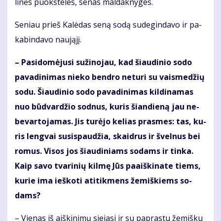
li­nės puokš­te­les, se­nas mal­dak­ny­ges.
Se­niau prieš Ka­lė­das se­ną so­dą su­de­gin­da­vo ir pa­
ka­bin­da­vo nau­ją­jį.
– Pa­si­do­mė­ju­si su­ži­no­jau, kad šiau­di­nio so­do
pa­va­di­ni­mas nie­ko ben­dro ne­tu­ri su vais­me­džių
so­du. Šiau­di­nio so­do pa­va­di­ni­mas kil­di­na­mas
nuo būd­var­džio sod­nus, ku­ris šian­die­ną jau ne­
be­var­to­ja­mas. Jis tu­rė­jo ke­lias pras­mes: tas, ku­
ris leng­vai su­si­spau­džia, skaid­rus ir švel­nus bei
ro­mus. Vi­sos jos šiau­di­niams so­dams ir tin­ka.
Kaip sa­vo tva­ri­nių kil­mę Jūs pa­aiš­ki­na­te tiems,
ku­rie ima ieš­ko­ti ati­tik­mens že­miš­kiems so­
dams?
– Vie­nas iš aiš­ki­ni­mų sie­ja­si ir su pa­pras­tu že­miš­ku