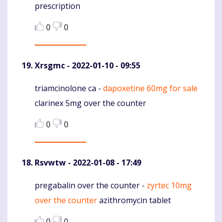
prescription
0
0
Xrsgmc
- 2022-01-10 - 09:55
triamcinolone ca -
dapoxetine 60mg for sale
Komentaras
clarinex 5mg over the counter
0
0
Rsvwtw
- 2022-01-08 - 17:49
pregabalin over the counter -
zyrtec 10mg
Komentaras
over the counter
azithromycin tablet
0
0