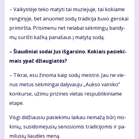
– Vai­kys­tė­je te­ko ma­ty­ti tai mu­zie­ju­je, tai ko­kia­me
ren­gi­ny­je, bet anuo­met so­dų tra­di­ci­ja bu­vo ge­ro­kai
pri­mirš­ta. Pri­si­me­nu net ne­la­bai sėk­min­gų ban­dy­
mų su­riš­ti kaž­ką pa­na­šaus į ma­ty­tą so­dą.
– Šiau­di­niai so­dai Jus iš­gar­si­no. Ko­kiais pa­sie­ki­
mais ypač džiau­gia­tės?
– Tik­rai, esu ži­no­ma kaip so­dų meist­rė. Jau ne vie­
nus me­tus sėk­min­gai da­ly­vau­ju „Auk­so vai­ni­ko“
kon­kur­se, už­imu pri­zi­nes vie­tas res­pub­li­ki­nia­me
eta­pe.
Vis­gi di­džiau­siu pa­sie­ki­mu lai­kau ne­ma­žą bū­rį mo­
ki­nių, su­si­do­mė­ju­sių se­no­sio­mis tra­di­ci­jo­mis ir pa­
mi­lu­sių liau­dies me­ną.