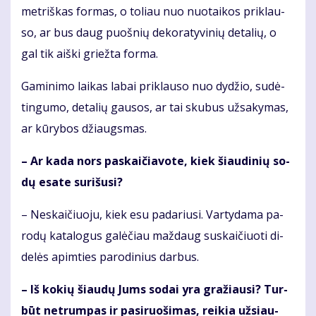
met­riš­kas for­mas, o to­liau nuo nuo­tai­kos pri­klau­
so, ar bus daug puoš­nių de­ko­ra­ty­vi­nių de­ta­lių, o
gal tik aiš­ki griež­ta for­ma.
Ga­mi­ni­mo lai­kas la­bai pri­klau­so nuo dy­džio, su­dė­
tin­gu­mo, de­ta­lių gau­sos, ar tai sku­bus už­sa­ky­mas,
ar kū­ry­bos džiaugs­mas.
– Ar ka­da nors pa­skai­čia­vo­te, kiek šiau­di­nių so­
dų esa­te su­ri­šu­si?
– Ne­skai­čiuo­ju, kiek esu pa­da­riu­si. Var­ty­da­ma pa­
ro­dų ka­ta­lo­gus ga­lė­čiau maž­daug su­skai­čiuo­ti di­
de­lės ap­im­ties pa­ro­di­nius dar­bus.
– Iš ko­kių šiau­dų Jums so­dai yra gra­žiau­si? Tur­
būt ne­trum­pas ir pa­si­ruo­ši­mas, rei­kia už­si­au­