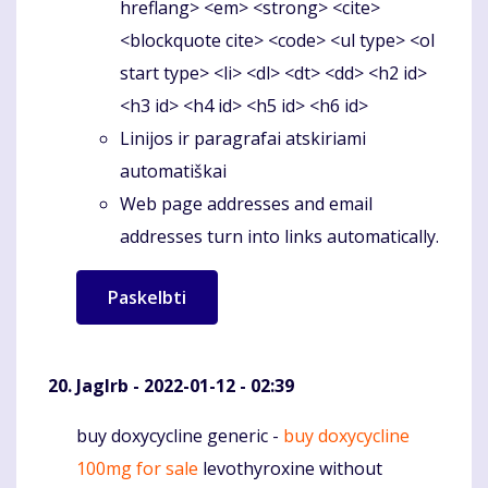
hreflang> <em> <strong> <cite>
<blockquote cite> <code> <ul type> <ol
start type> <li> <dl> <dt> <dd> <h2 id>
<h3 id> <h4 id> <h5 id> <h6 id>
Linijos ir paragrafai atskiriami
automatiškai
Web page addresses and email
addresses turn into links automatically.
Jaglrb
- 2022-01-12 - 02:39
buy doxycycline generic -
buy doxycycline
Komentaras
100mg for sale
levothyroxine without