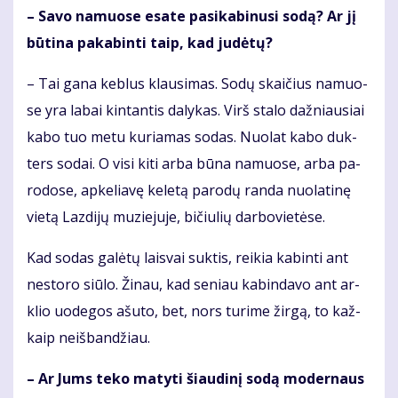
– Sa­vo na­muo­se esa­te pa­si­ka­bi­nu­si so­dą? Ar jį
bū­ti­na pa­ka­bin­ti taip, kad ju­dė­tų?
– Tai ga­na keb­lus klau­si­mas. So­dų skai­čius na­muo­
se yra la­bai kin­tan­tis da­ly­kas. Virš sta­lo daž­niau­siai
ka­bo tuo me­tu ku­ria­mas so­das. Nuo­lat ka­bo duk­
ters so­dai. O vi­si ki­ti ar­ba bū­na na­muo­se, ar­ba pa­
ro­do­se, ap­ke­lia­vę ke­le­tą pa­ro­dų ran­da nuo­la­ti­nę
vie­tą Laz­di­jų mu­zie­ju­je, bi­čiu­lių dar­bo­vie­tė­se.
Kad so­das ga­lė­tų lais­vai suk­tis, rei­kia ka­bin­ti ant
ne­sto­ro siū­lo. Ži­nau, kad se­niau ka­bin­da­vo ant ar­
klio uo­de­gos ašu­to, bet, nors tu­ri­me žir­gą, to kaž­
kaip ne­iš­ban­džiau.
– Ar Jums te­ko ma­ty­ti šiau­di­nį so­dą mo­der­naus