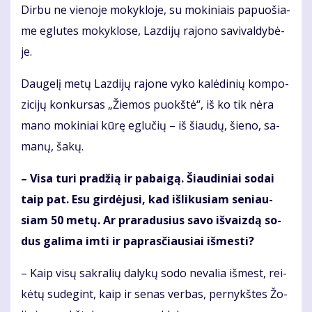
Dir­bu ne vie­no­je mo­kyk­lo­je, su mo­ki­niais pa­puo­šia­
me eg­lu­tes mo­kyk­lo­se, Laz­di­jų ra­jo­no sa­vi­val­dy­bė­
je.
Dau­ge­lį me­tų Laz­di­jų ra­jo­ne vy­ko ka­lė­di­nių kom­po­
zi­ci­jų kon­kur­sas „Žie­mos puokš­tė“, iš ko tik nė­ra
ma­no mo­ki­niai kū­rę eg­lu­čių – iš šiau­dų, šie­no, sa­
ma­nų, ša­kų.
– Vi­sa tu­ri pra­džią ir pa­bai­gą. Šiau­di­niai so­dai
taip pat. Esu gir­dė­ju­si, kad iš­li­ku­siam se­niau­
siam 50 me­tų. Ar pra­ra­du­sius sa­vo iš­vaiz­dą so­
dus ga­li­ma im­ti ir pa­pras­čiau­siai iš­mes­ti?
– Kaip vi­sų sak­ra­lių da­ly­kų so­do ne­va­lia iš­mest, rei­
kė­tų su­de­gint, kaip ir se­nas ver­bas, per­nykš­tes Žo­