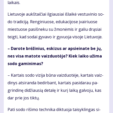
lai­kais.
Lie­tu­vo­je aukš­tai­čiai il­giau­siai iš­lai­kė ves­tu­vi­nio so­
do tra­di­ci­ją. Ren­gi­niuo­se, edu­ka­ci­jo­se įvai­riuo­se
mies­tuo­se pa­si­šne­ku su žmo­nė­mis ir ga­liu drą­siai
teig­ti, kad so­dai gy­va­vo ir gy­vuo­ja vi­so­je Lie­tu­vo­je.
– Da­ro­te brė­ži­nius, es­ki­zus ar ap­si­ei­na­te be jų,
nes vi­sa ma­to­te vaiz­duo­tė­je? Kiek lai­ko už­ima
so­do ga­mi­ni­mas?
– Kar­tais so­do vi­zi­ja bū­na vaiz­duo­tė­je, kar­tais vaiz­
di­nys at­si­ran­da be­dir­bant, kar­tais pa­si­da­rau pa­
grin­di­nę di­džiau­sią de­ta­lę ir ku­rį lai­ką gal­vo­ju, kas
dar prie jos tik­tų.
Pa­ti so­do ri­ši­mo tech­ni­ka dik­tuo­ja tai­syk­lin­gas si­