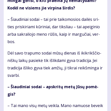
min­gai gė­ri­si, o ki­ti pra­ei­na jų ne­ma­ty­da­mi?
Ko­dėl ne vi­siems jie vir­pi­na šir­dis?
– Šiau­di­niai so­dai – tai prie tai­ko­mo­sios dai­lės sri­
ties pri­ski­ria­mi kū­ri­niai, dar tiks­liau – tai apei­gi­nio
ar­ba sak­ra­lio­jo me­no rū­šis, kaip ir mar­gu­čiai, ver­
bos.
Dėl sa­vo tra­pu­mo so­dai mū­sų die­nas iš ikik­rikš­čio­
niš­kų lai­kų pa­sie­kė tik iš­lik­da­mi gy­va tra­di­ci­ja. Jei
tra­di­ci­ja iš­li­ko gy­va tiek am­žių, ji tik­rai reikš­min­ga ir
svar­bi.
– Šiau­di­niai so­dai – ap­skri­tų me­tų Jū­sų po­mė­
gis?
– Tai ma­no vi­sų me­tų veik­la. Ma­no na­muo­se be­veik