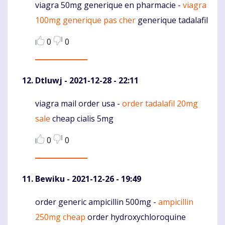
viagra 50mg generique en pharmacie -
viagra
Komentaras
100mg generique pas cher
generique tadalafil
0
0
Dtluwj
- 2021-12-28 - 22:11
viagra mail order usa -
order tadalafil 20mg
Komentaras
sale
cheap cialis 5mg
0
0
Bewiku
- 2021-12-26 - 19:49
order generic ampicillin 500mg -
ampicillin
Komentaras
250mg cheap
order hydroxychloroquine