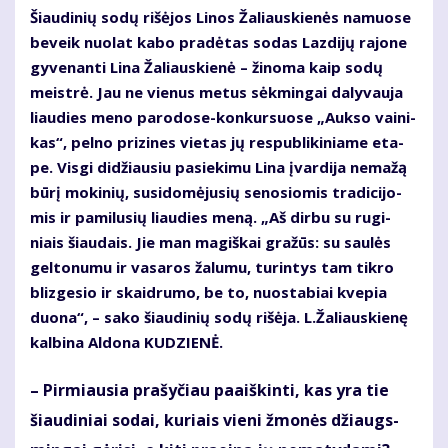
Šiau­di­nių so­dų ri­šė­jos Li­nos Ža­liaus­kie­nės na­muo­se
be­veik nuo­lat ka­bo pra­dė­tas so­das Laz­di­jų ra­jo­ne
gy­ve­nan­ti Li­na Ža­liaus­kie­nė – ži­no­ma kaip so­dų
meist­rė. Jau ne vie­nus me­tus sėk­min­gai da­ly­vau­ja
liau­dies me­no pa­ro­do­se-kon­kur­suo­se „Auk­so vai­ni­
kas“, pel­no pri­zi­nes vie­tas jų res­pub­li­ki­nia­me eta­
pe. Vis­gi di­džiau­siu pa­sie­ki­mu Li­na įvar­di­ja ne­ma­žą
bū­rį mo­ki­nių, su­si­do­mė­ju­sių se­no­sio­mis tra­di­ci­jo­
mis ir pa­mi­lu­sių liau­dies me­ną. „Aš dir­bu su ru­gi­
niais šiau­dais. Jie man ma­giš­kai gra­žūs: su sau­lės
gel­to­nu­mu ir va­sa­ros ža­lu­mu, tu­rin­tys tam tik­ro
bliz­ge­sio ir skaid­ru­mo, be to, nuo­sta­biai kve­pia
duo­na“, – sa­ko šiau­di­nių so­dų ri­šė­ja. L.Ža­liaus­kie­nę
kal­bi­na Al­do­na KU­DZIE­NĖ.
– Pir­miau­sia pra­šy­čiau pa­aiš­kin­ti, kas yra tie
šiau­di­niai so­dai, ku­riais vie­ni žmo­nės džiaugs­