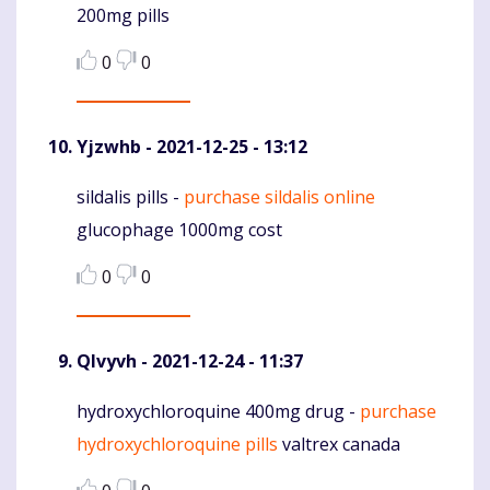
200mg pills
0
0
Yjzwhb
- 2021-12-25 - 13:12
sildalis pills -
purchase sildalis online
Komentaras
glucophage 1000mg cost
0
0
Qlvyvh
- 2021-12-24 - 11:37
hydroxychloroquine 400mg drug -
purchase
Komentaras
hydroxychloroquine pills
valtrex canada