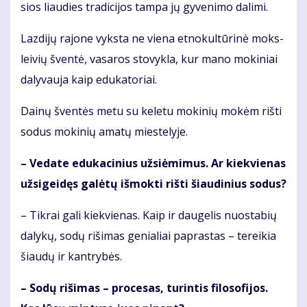
sios liau­dies tra­di­ci­jos tam­pa jų gy­ve­ni­mo da­li­mi.
Laz­di­jų ra­jo­ne vyks­ta ne vie­na et­no­kul­tū­ri­nė moks­
lei­vių šven­tė, va­sa­ros sto­vyk­la, kur ma­no mo­ki­niai
da­ly­vau­ja kaip edu­ka­to­riai.
Dai­nų šven­tės me­tu su ke­le­tu mo­ki­nių mo­kėm riš­ti
so­dus mo­ki­nių ama­tų mies­te­ly­je.
– Ve­da­te edu­ka­ci­nius už­si­ė­mi­mus. Ar kiek­vie­nas
už­si­gei­dęs ga­lė­tų iš­mok­ti riš­ti šiau­di­nius so­dus?
– Tik­rai ga­li kiek­vie­nas. Kaip ir dau­ge­lis nuo­sta­bių
da­ly­kų, so­dų ri­ši­mas ge­nia­liai pa­pras­tas – te­rei­kia
šiau­dų ir kan­try­bės.
– So­dų ri­ši­mas – pro­ce­sas, tu­rin­tis fi­lo­so­fi­jos.