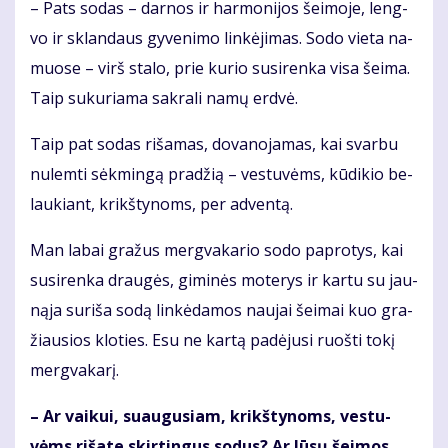
– Pats so­das – dar­nos ir har­mo­ni­jos šei­mo­je, leng­
vo ir sklan­daus gy­ve­ni­mo lin­kė­ji­mas. So­do vie­ta na­
muo­se – virš sta­lo, prie ku­rio su­si­ren­ka vi­sa šei­ma.
Taip su­ku­ria­ma sak­ra­li na­mų erd­vė.
Taip pat so­das ri­ša­mas, do­va­no­ja­mas, kai svar­bu
nu­lem­ti sėk­min­gą pra­džią – ves­tu­vėms, kū­di­kio be­
lau­kiant, krikš­ty­noms, per ad­ven­tą.
Man la­bai gra­žus merg­va­ka­rio so­do pa­pro­tys, kai
su­si­ren­ka drau­gės, gi­mi­nės mo­te­rys ir kar­tu su jau­
ną­ja su­ri­ša so­dą lin­kė­da­mos nau­jai šei­mai kuo gra­
žiau­sios klo­ties. Esu ne kar­tą pa­dė­ju­si ruoš­ti to­kį
merg­va­ka­rį.
– Ar vai­kui, su­au­gu­siam, krikš­ty­noms, ves­tu­
vėms ri­ša­te skir­tin­gus so­dus? Ar Jū­sų šei­mos