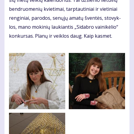
šių me­tų veik­lų ka­len­do­rius. Tai už­sie­nio lie­tu­vių
ben­druo­me­nių kvie­ti­mai, tarp­tau­ti­niai ir vie­ti­niai
ren­gi­niai, pa­ro­dos, se­nų­jų ama­tų šven­tės, sto­vyk­
los, ma­no mo­ki­nių lau­kian­tis „Si­dab­ro vai­ni­kė­lio“
kon­kur­sas. Pla­nų ir veik­los daug. Kaip kas­met.