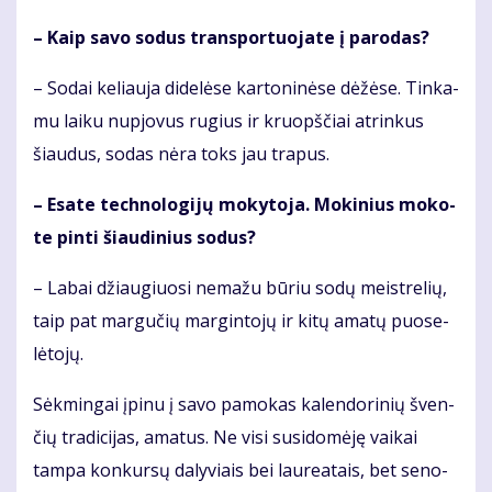
– Kaip sa­vo so­dus trans­por­tuo­ja­te į pa­ro­das?
– So­dai ke­liau­ja di­de­lė­se kar­to­ni­nė­se dė­žė­se. Tin­ka­
mu lai­ku nu­pjo­vus ru­gius ir kruopš­čiai at­rin­kus
šiau­dus, so­das nė­ra toks jau tra­pus.
– Esa­te tech­no­lo­gi­jų mo­ky­to­ja. Mo­ki­nius mo­ko­
te pin­ti šiau­di­nius so­dus?
– La­bai džiau­giuo­si ne­ma­žu bū­riu so­dų meist­re­lių,
taip pat mar­gu­čių mar­gin­to­jų ir ki­tų ama­tų puo­se­
lė­to­jų.
Sėk­min­gai įpi­nu į sa­vo pa­mo­kas ka­len­do­ri­nių šven­
čių tra­di­ci­jas, ama­tus. Ne vi­si su­si­do­mė­ję vai­kai
tam­pa kon­kur­sų da­ly­viais bei lau­re­a­tais, bet se­no­