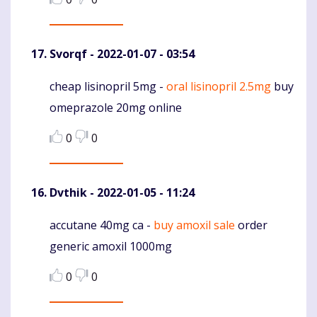
Svorqf
- 2022-01-07 - 03:54
cheap lisinopril 5mg -
oral lisinopril 2.5mg
buy
Komentaras
omeprazole 20mg online
0
0
Dvthik
- 2022-01-05 - 11:24
accutane 40mg ca -
buy amoxil sale
order
Komentaras
generic amoxil 1000mg
0
0