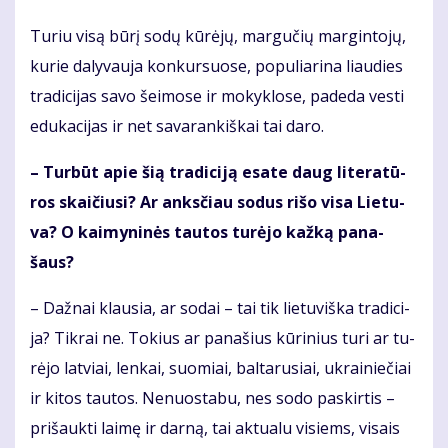
Tu­riu vi­są bū­rį so­dų kū­rė­jų, mar­gu­čių mar­gin­to­jų,
ku­rie da­ly­vau­ja kon­kur­suo­se, po­pu­lia­ri­na liau­dies
tra­di­ci­jas sa­vo šei­mo­se ir mo­kyk­lo­se, pa­de­da ves­ti
edu­ka­ci­jas ir net sa­va­ran­kiš­kai tai da­ro.
– Tur­būt apie šią tra­di­ci­ją esa­te daug li­te­ra­tū­
ros skai­čiu­si? Ar anks­čiau so­dus ri­šo vi­sa Lie­tu­
va? O kai­my­ni­nės tau­tos tu­rė­jo kaž­ką pa­na­
šaus?
– Daž­nai klau­sia, ar so­dai – tai tik lie­tu­viš­ka tra­di­ci­
ja? Tik­rai ne. To­kius ar pa­na­šius kū­ri­nius tu­ri ar tu­
rė­jo lat­viai, len­kai, suo­miai, bal­ta­ru­siai, uk­rai­nie­čiai
ir ki­tos tau­tos. Ne­nuos­ta­bu, nes so­do pa­skir­tis –
pri­šauk­ti lai­mę ir dar­ną, tai ak­tu­a­lu vi­siems, vi­sais