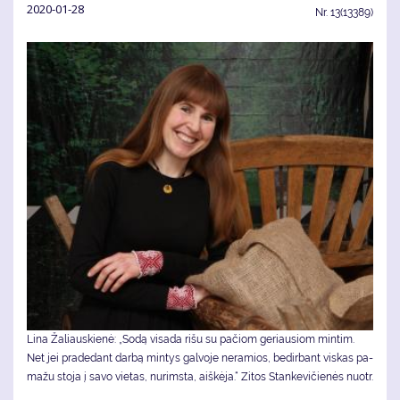
2020-01-28
Nr.
13(13389)
Li­na Ža­liaus­kie­nė: „So­dą vi­sa­da ri­šu su pa­čiom ge­riau­siom min­tim.
Net jei pra­de­dant dar­bą min­tys gal­vo­je ne­ra­mios, be­dir­bant vis­kas pa­
ma­žu sto­ja į sa­vo vie­tas, nu­rims­ta, aiš­kė­ja.“ Zitos Stankevičienės nuotr.