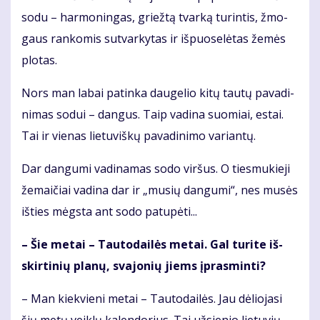
so­du – har­mo­nin­gas, griež­tą tvar­ką tu­rin­tis, žmo­
gaus ran­ko­mis su­tvar­ky­tas ir iš­puo­se­lė­tas že­mės
plo­tas.
Nors man la­bai pa­tin­ka dau­ge­lio ki­tų tau­tų pa­va­di­
ni­mas so­dui – dan­gus. Taip va­di­na suo­miai, es­tai.
Tai ir vie­nas lie­tu­viš­kų pa­va­di­ni­mo va­rian­tų.
Dar dan­gu­mi va­di­na­mas so­do vir­šus. O ties­mu­kie­ji
že­mai­čiai va­di­na dar ir „mu­sių dan­gu­mi“, nes mu­sės
iš­ties mėgs­ta ant so­do pa­tu­pė­ti...
– Šie me­tai – Tau­to­dai­lės me­tai. Gal tu­ri­te iš­
skir­ti­nių pla­nų, sva­jo­nių jiems įpras­min­ti?
– Man kiek­vie­ni me­tai – Tau­to­dai­lės. Jau dė­lio­ja­si