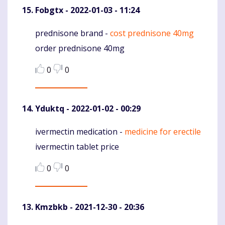
Fobgtx
- 2022-01-03 - 11:24
prednisone brand -
cost prednisone 40mg
Komentaras
order prednisone 40mg
0
0
Yduktq
- 2022-01-02 - 00:29
ivermectin medication -
medicine for erectile
Komentaras
ivermectin tablet price
0
0
Kmzbkb
- 2021-12-30 - 20:36