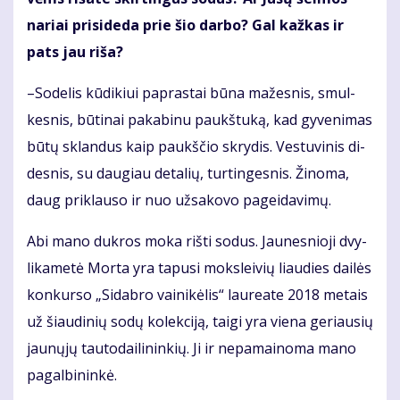
na­riai pri­si­de­da prie šio dar­bo? Gal kaž­kas ir
pats jau ri­ša?
–So­de­lis kū­di­kiui pa­pras­tai bū­na ma­žes­nis, smul­
kes­nis, bū­ti­nai pa­ka­bi­nu paukš­tu­ką, kad gy­ve­ni­mas
bū­tų sklan­dus kaip paukš­čio skry­dis. Ves­tu­vi­nis di­
des­nis, su dau­giau de­ta­lių, tur­tin­ges­nis. Ži­no­ma,
daug pri­klau­so ir nuo už­sa­ko­vo pa­gei­da­vi­mų.
Abi ma­no duk­ros mo­ka riš­ti so­dus. Jau­nes­nio­ji dvy­
li­ka­me­tė Mor­ta yra ta­pu­si moks­lei­vių liau­dies dai­lės
kon­kur­so „Si­dab­ro vai­ni­kė­lis“ lau­re­a­te 2018 me­tais
už šiau­di­nių so­dų ko­lek­ci­ją, tai­gi yra vie­na ge­riau­sių
jau­nų­jų tau­to­dai­li­nin­kių. Ji ir ne­pa­mai­no­ma ma­no
pa­gal­bi­nin­kė.