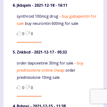
Jkbqxm
- 2021-12-18 - 16:11
synthroid 100mcg drug -
buy gabapentin for
Komentaras
sale
buy neurontin 600mg for sale
0
0
Znkbcd
- 2021-12-17 - 05:32
order dapoxetine 30mg for sale -
buy
Komentaras
prednisolone online cheap
order
prednisolone 10mg sale
0
0
Bshnxj
- 2021-12-15 - 11:38