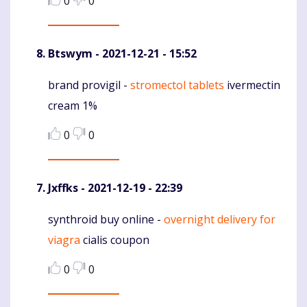
0
0
Btswym
- 2021-12-21 - 15:52
brand provigil -
stromectol tablets
ivermectin
Komentaras
cream 1%
0
0
Jxffks
- 2021-12-19 - 22:39
synthroid buy online -
overnight delivery for
Komentaras
viagra
cialis coupon
0
0