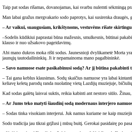
Taip pat so­das ri­ša­mas, do­va­no­ja­mas, kai svar­bu nu­lem­ti sėk­min­gą pr
Man la­bai gra­žus merg­va­ka­rio so­do pa­pro­tys, kai su­si­ren­ka drau­gės, gi­
– Ar vai­kui, su­au­gu­siam, krikš­ty­noms, ves­tu­vėms ri­ša­te skir­tin­
–So­de­lis kū­di­kiui pa­pras­tai bū­na ma­žes­nis, smul­kes­nis, bū­ti­nai pa­ka
klau­so ir nuo už­sa­ko­vo pa­gei­da­vi­mų.
Abi ma­no duk­ros mo­ka riš­ti so­dus. Jau­nes­nio­ji dvy­li­ka­me­tė Mor­ta yra ta
jau­nų­jų tau­to­dai­li­nin­kių. Ji ir ne­pa­mai­no­ma ma­no pa­gal­bi­nin­kė.
– Sa­vo na­muo­se esa­te pa­si­ka­bi­nu­si so­dą? Ar jį bū­ti­na pa­ka­bin­ti
– Tai ga­na keb­lus klau­si­mas. So­dų skai­čius na­muo­se yra la­bai kin­tan­ti
ke­lia­vę ke­le­tą pa­ro­dų ran­da nuo­la­ti­nę vie­tą Laz­di­jų mu­zie­ju­je, bi­čiu­lių
Kad so­das ga­lė­tų lais­vai suk­tis, rei­kia ka­bin­ti ant ne­sto­ro siū­lo. Ži­n
– Ar Jums te­ko ma­ty­ti šiau­di­nį so­dą mo­der­naus in­ter­je­ro na­muo­se
– So­das tin­ka vi­so­kiam in­ter­je­rui. Juk na­mus ku­ria­me ne kaip mu­zie­ji
So­do tra­di­ci­ja jau tik­rai grį­žu­si į mū­sų bui­tį. Ge­ro­kai pa­si­dai­rę po pa­