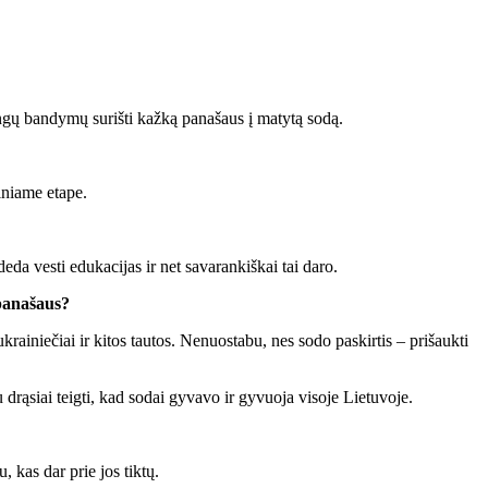
in­gų ban­dy­mų su­riš­ti kaž­ką pa­na­šaus į ma­ty­tą so­dą.
­nia­me eta­pe.
e­da ves­ti edu­ka­ci­jas ir net sa­va­ran­kiš­kai tai da­ro.
 pa­na­šaus?
 uk­rai­nie­čiai ir ki­tos tau­tos. Ne­nuos­ta­bu, nes so­do pa­skir­tis – pri­šauk­ti
iu drą­siai teig­ti, kad so­dai gy­va­vo ir gy­vuo­ja vi­so­je Lie­tu­vo­je.
­ju, kas dar prie jos tik­tų.