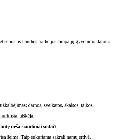
t se­no­sios liau­dies tra­di­ci­jos tam­pa jų gy­ve­ni­mo da­li­mi.
­kal­bė­ji­mas: dar­nos, svei­ka­tos, skal­sos, tai­kos.
u­rims­ta, aiš­kė­ja.
­nu­tę ne­ša šiau­di­niai so­dai?
vi­sa šei­ma. Taip su­ku­ria­ma sak­ra­li na­mų erd­vė.