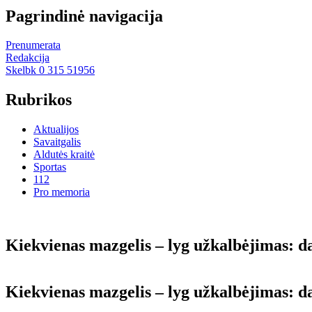
Pagrindinė navigacija
Prenumerata
Redakcija
Skelbk 0 315 51956
Rubrikos
Aktualijos
Savaitgalis
Aldutės kraitė
Sportas
112
Pro memoria
Kiek­vie­nas maz­ge­lis – lyg už­kal­bė­ji­mas: da
Kiek­vie­nas maz­ge­lis – lyg už­kal­bė­ji­mas: da