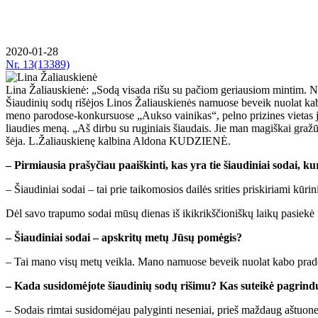
2020-01-28
Nr.
13(13389)
Li­na Ža­liaus­kie­nė: „So­dą vi­sa­da ri­šu su pa­čiom ge­riau­siom min­tim. Ne
Šiau­di­nių so­dų ri­šė­jos Li­nos Ža­liaus­kie­nės na­muo­se be­veik nuo­lat ka­
me­no pa­ro­do­se-kon­kur­suo­se „Auk­so vai­ni­kas“, pel­no pri­zi­nes vie­tas jų r
liau­dies me­ną. „Aš dir­bu su ru­gi­niais šiau­dais. Jie man ma­giš­kai gra­žūs:
šė­ja. L.Ža­liaus­kie­nę kal­bi­na Al­do­na KU­DZIE­NĖ.
– Pir­miau­sia pra­šy­čiau pa­aiš­kin­ti, kas yra tie šiau­di­niai so­dai, ku
– Šiau­di­niai so­dai – tai prie tai­ko­mo­sios dai­lės sri­ties pri­ski­ria­mi kū­ri
Dėl sa­vo tra­pu­mo so­dai mū­sų die­nas iš ikik­rikš­čio­niš­kų lai­kų pa­sie­kė tik 
– Šiau­di­niai so­dai – ap­skri­tų me­tų Jū­sų po­mė­gis?
– Tai ma­no vi­sų me­tų veik­la. Ma­no na­muo­se be­veik nuo­lat ka­bo pra­dė
– Ka­da su­si­do­mė­jo­te šiau­di­nių so­dų ri­ši­mu? Kas su­tei­kė pa­grin­
– So­dais rim­tai su­si­do­mė­jau pa­ly­gin­ti ne­se­niai, prieš maž­daug aš­tuo­ne­r