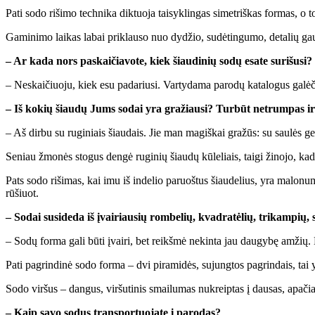
Pa­ti so­do ri­ši­mo tech­ni­ka dik­tuo­ja tai­syk­lin­gas si­met­riš­kas for­mas, o
Ga­mi­ni­mo lai­kas la­bai pri­klau­so nuo dy­džio, su­dė­tin­gu­mo, de­ta­lių g
– Ar ka­da nors pa­skai­čia­vo­te, kiek šiau­di­nių so­dų esa­te su­ri­šu­si?
– Ne­skai­čiuo­ju, kiek esu pa­da­riu­si. Var­ty­da­ma pa­ro­dų ka­ta­lo­gus ga­lė­
– Iš ko­kių šiau­dų Jums so­dai yra gra­žiau­si? Tur­būt ne­trum­pas ir pa­s
– Aš dir­bu su ru­gi­niais šiau­dais. Jie man ma­giš­kai gra­žūs: su sau­lės gel­
Se­niau žmo­nės sto­gus den­gė ru­gi­nių šiau­dų kū­le­liais, tai­gi ži­no­jo, kad r
Pats so­do ri­ši­mas, kai imu iš in­de­lio pa­ruoš­tus šiau­de­lius, yra ma­lo­nu­m
rū­šiuot.
– So­dai su­si­de­da iš įvai­riau­sių rom­be­lių, kvad­ra­tė­lių, tri­kam­pių
– So­dų for­ma ga­li bū­ti įvai­ri, bet reikš­mė ne­kin­ta jau dau­gy­bę am­žių. K
Pa­ti pa­grin­di­nė so­do for­ma – dvi pi­ra­mi­dės, su­jung­tos pa­grin­dais, tai y
So­do vir­šus – dan­gus, vir­šu­ti­nis smai­lu­mas nu­kreip­tas į dau­sas, apa­
– Kaip sa­vo so­dus trans­por­tuo­ja­te į pa­ro­das?