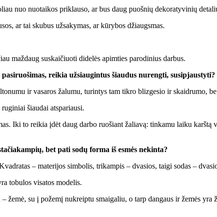
 to­liau nuo nuo­tai­kos pri­klau­so, ar bus daug puoš­nių de­ko­ra­ty­vi­nių de­ta­li
au­sos, ar tai sku­bus už­sa­ky­mas, ar kū­ry­bos džiaugs­mas.
čiau maž­daug su­skai­čiuo­ti di­de­lės ap­im­ties pa­ro­di­nius dar­bus.
i­ruo­ši­mas, rei­kia už­si­au­gin­tus šiau­dus nu­reng­ti, su­si­pjaus­ty­ti?
to­nu­mu ir va­sa­ros ža­lu­mu, tu­rin­tys tam tik­ro bliz­ge­sio ir skaid­ru­mo, b
u­gi­niai šiau­dai at­spa­riau­si.
as. Iki to rei­kia įdėt daug dar­bo ruo­šiant ža­lia­vą: tin­ka­mu lai­ku karš­tą va­
, sta­čia­kam­pių, bet pa­ti so­dų for­ma iš es­mės ne­kin­ta?
vad­ra­tas – ma­te­ri­jos sim­bo­lis, tri­kam­pis – dva­sios, tai­gi so­das – dva­sio
ra to­bu­los vi­sa­tos mo­de­lis.
čia – že­mė, su į po­že­mį nu­kreip­tu smai­ga­liu, o tarp dan­gaus ir že­mės yra