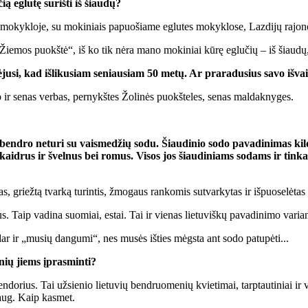
ią eg­lu­tę su­riš­ti iš šiau­dų?
mo­kyk­lo­je, su mo­ki­niais pa­puo­šia­me eg­lu­tes mo­kyk­lo­se, Laz­di­jų ra­jo­no
 „Žie­mos puokš­tė“, iš ko tik nė­ra ma­no mo­ki­niai kū­rę eg­lu­čių – iš šiau­dų
ju­si, kad iš­li­ku­siam se­niau­siam 50 me­tų. Ar pra­ra­du­sius sa­vo iš­vaiz
ip ir se­nas ver­bas, per­nykš­tes Žo­li­nės puokš­te­les, se­nas mal­dak­ny­ges.
ko ben­dro ne­tu­ri su vais­me­džių so­du. Šiau­di­nio so­do pa­va­di­ni­mas k
 skaid­rus ir švel­nus bei ro­mus. Vi­sos jos šiau­di­niams so­dams ir tin­ka
s, griež­tą tvar­ką tu­rin­tis, žmo­gaus ran­ko­mis su­tvar­ky­tas ir iš­puo­se­lė­ta
. Taip va­di­na suo­miai, es­tai. Tai ir vie­nas lie­tu­viš­kų pa­va­di­ni­mo va­rian
dar ir „mu­sių dan­gu­mi“, nes mu­sės iš­ties mėgs­ta ant so­do pa­tu­pė­ti...
jo­nių jiems įpras­min­ti?
­do­rius. Tai už­sie­nio lie­tu­vių ben­druo­me­nių kvie­ti­mai, tarp­tau­ti­niai ir 
 daug. Kaip kas­met.