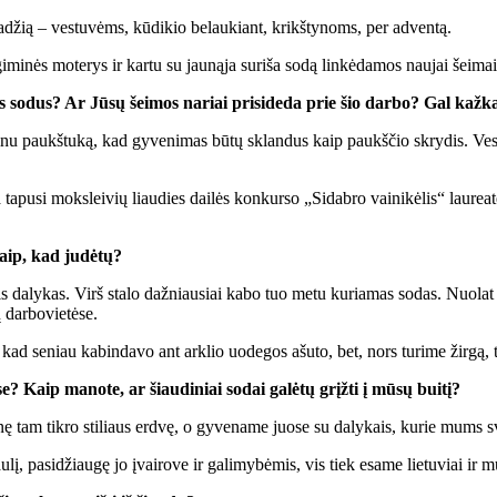
a­džią – ves­tu­vėms, kū­di­kio be­lau­kiant, krikš­ty­noms, per ad­ven­tą.
mi­nės mo­te­rys ir kar­tu su jau­ną­ja su­ri­ša so­dą lin­kė­da­mos nau­jai šei­mai 
gus so­dus? Ar Jū­sų šei­mos na­riai pri­si­de­da prie šio dar­bo? Gal kaž­k
­bi­nu paukš­tu­ką, kad gy­ve­ni­mas bū­tų sklan­dus kaip paukš­čio skry­dis. Ves­tu
­pu­si moks­lei­vių liau­dies dai­lės kon­kur­so „Si­dab­ro vai­ni­kė­lis“ lau­re­a­
 taip, kad ju­dė­tų?
s da­ly­kas. Virš sta­lo daž­niau­siai ka­bo tuo me­tu ku­ria­mas so­das. Nuo­lat k
 dar­bo­vie­tė­se.
au, kad se­niau ka­bin­da­vo ant ar­klio uo­de­gos ašu­to, bet, nors tu­ri­me žir­gą,
? Kaip ma­no­te, ar šiau­di­niai so­dai ga­lė­tų grįž­ti į mū­sų bui­tį?
­nę tam tik­ro sti­liaus erd­vę, o gy­ve­na­me juo­se su da­ly­kais, ku­rie mums sv
sau­lį, pa­si­džiau­gę jo įvai­ro­ve ir ga­li­my­bė­mis, vis tiek esa­me lie­tu­viai ir m