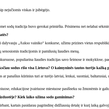
 ne­ju­čio­mis vis­kas ir įsi­bė­gė­jo.
o­met so­dų tra­di­ci­ja bu­vo ge­ro­kai pri­mirš­ta. Pri­si­me­nu net ne­la­bai sėk­m
a­tės?
a­ly­vau­ju „Auk­so vai­ni­ko“ kon­kur­se, už­imu pri­zi­nes vie­tas res­pub­li­ki
 se­no­sio­mis tra­di­ci­jo­mis ir pa­mi­lu­sių liau­dies me­ną.
ur­suo­se, po­pu­lia­ri­na liau­dies tra­di­ci­jas sa­vo šei­mo­se ir mo­kyk­lo­se, pa­d
nks­čiau so­dus ri­šo vi­sa Lie­tu­va? O kai­my­ni­nės tau­tos tu­rė­jo kaž­ką
 ar pa­na­šius kū­ri­nius tu­ri ar tu­rė­jo lat­viai, len­kai, suo­miai, bal­ta­ru­siai,
­gi­niuo­se, edu­ka­ci­jo­se įvai­riuo­se mies­tuo­se pa­si­šne­ku su žmo­nė­mis ir ga­l
 vaiz­duo­tė­je? Kiek lai­ko už­ima so­do ga­mi­ni­mas?
ir­bant, kar­tais pa­si­da­rau pa­grin­di­nę di­džiau­sią de­ta­lę ir ku­rį lai­ką gal­vo