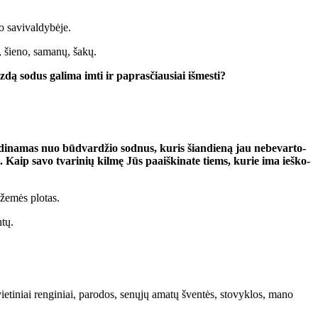
 sa­vi­val­dy­bė­je.
, šie­no, sa­ma­nų, ša­kų.
­dą so­dus ga­li­ma im­ti ir pa­pras­čiau­siai iš­mes­ti?
il­di­na­mas nuo būd­var­džio sod­nus, ku­ris šian­die­ną jau ne­be­var­to­
. Kaip sa­vo tva­ri­nių kil­mę Jūs pa­aiš­ki­na­te tiems, ku­rie ima ieš­ko­
s že­mės plo­tas.
­tų.
vie­ti­niai ren­gi­niai, pa­ro­dos, se­nų­jų ama­tų šven­tės, sto­vyk­los, ma­no