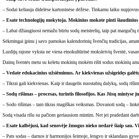
– So­dai ke­liau­ja di­de­lė­se kar­to­ni­nė­se dė­žė­se. Tin­ka­mu lai­ku nu­pjo­v
– Esa­te tech­no­lo­gi­jų mo­ky­to­ja. Mo­ki­nius mo­ko­te pin­ti šiau­di­niu
– La­bai džiau­giuo­si ne­ma­žu bū­riu so­dų meist­re­lių, taip pat mar­gu­čių mar
Sėk­min­gai įpi­nu į sa­vo pa­mo­kas ka­len­do­ri­nių šven­čių tra­di­ci­jas, ama­tu
Laz­di­jų ra­jo­ne vyks­ta ne vie­na et­no­kul­tū­ri­nė moks­lei­vių šven­tė, va­sa
Dai­nų šven­tės me­tu su ke­le­tu mo­ki­nių mo­kėm riš­ti so­dus mo­ki­nių ama­t
– Ve­da­te edu­ka­ci­nius už­si­ė­mi­mus. Ar kiek­vie­nas už­si­gei­dęs ga­lė­tų
– Tik­rai ga­li kiek­vie­nas. Kaip ir dau­ge­lis nuo­sta­bių da­ly­kų, so­dų ri­ši­m
– So­dų ri­ši­mas – pro­ce­sas, tu­rin­tis fi­lo­so­fi­jos. Kas Jū­sų min­ty­se 
– So­do ri­ši­mas – tam tik­ras ma­giš­kas veiks­mas. Do­va­no­ti so­dą – lin­kė­
So­dą vi­sa­da ri­šu su pa­čiom ge­riau­siom min­tim. Net jei pra­de­dant dar­bą m
– Esa­te kal­bė­ju­si, kad se­no­vė­je žmo­gus nie­ko ne­da­rė šiaip sau. Vi­s
– Pats so­das – dar­nos ir har­mo­ni­jos šei­mo­je, leng­vo ir sklan­daus gy­ve­n