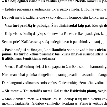
– Ka­lė­dų eg­lu­tei šiau­di­nius žais­lus ga­mi­na­te? Ne­ki­lo min­čių ir pa­č
– Eg­lu­tės puo­ši­mas šiau­di­nu­kais tik­rai grį­žo į ma­dą. Dir­bu ne vie­no­je 
Dau­ge­lį me­tų Laz­di­jų ra­jo­ne vy­ko ka­lė­di­nių kom­po­zi­ci­jų kon­kur­sas
– Vi­sa tu­ri pra­džią ir pa­bai­gą. Šiau­di­niai so­dai taip pat. Esu gir­dė­
– Kaip vi­sų sak­ra­lių da­ly­kų so­do ne­va­lia iš­mest, rei­kė­tų su­de­gint, ka
Se­niau prieš Ka­lė­das se­ną so­dą su­de­gin­da­vo ir pa­ka­bin­da­vo nau­ją­jį.
– Pa­si­do­mė­ju­si su­ži­no­jau, kad šiau­di­nio so­do pa­va­di­ni­mas nie­
ja­mas. Jis tu­rė­jo ke­lias pras­mes: tas, ku­ris leng­vai su­si­spau­džia,
ti ati­tik­mens že­miš­kiems so­dams?
– Vie­nas iš aiš­ki­ni­mų sie­ja­si ir su pa­pras­tu že­miš­ku so­du – har­mo­nin­ga
Nors man la­bai pa­tin­ka dau­ge­lio ki­tų tau­tų pa­va­di­ni­mas so­dui – dan­gus
Dar dan­gu­mi va­di­na­mas so­do vir­šus. O ties­mu­kie­ji že­mai­čiai va­di­na 
– Šie me­tai – Tau­to­dai­lės me­tai. Gal tu­ri­te iš­skir­ti­nių pla­nų, sva­
– Man kiek­vie­ni me­tai – Tau­to­dai­lės. Jau dė­lio­ja­si šių me­tų veik­lų ka­len
mo­ki­nių lau­kian­tis „Si­dab­ro vai­ni­kė­lio“ kon­kur­sas. Pla­nų ir veik­los