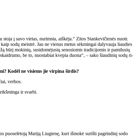
u sto­ja į sa­vo vie­tas, nu­rims­ta, aiš­kė­ja.“ Zitos Stankevičienės nuotr.
ma kaip so­dų meist­rė. Jau ne vie­nus me­tus sėk­min­gai da­ly­vau­ja liau­dies
bū­rį mo­ki­nių, su­si­do­mė­ju­sių se­no­sio­mis tra­di­ci­jo­mis ir pa­mi­lu­sių
r skaid­ru­mo, be to, nuo­sta­biai kve­pia duo­na“, – sa­ko šiau­di­nių so­dų ri­
­mi? Ko­dėl ne vi­siems jie vir­pi­na šir­dis?
čiai, ver­bos.
 reikš­min­ga ir svar­bi.
puo­se­lė­to­ją Ma­ri­ją Liu­gie­nę, ku­ri iš­mo­kė su­riš­ti pa­grin­di­nį so­do