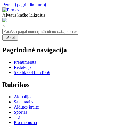
Pereiti į pagrindinį turinį
Alytaus krašto laikraštis
×
Pagrindinė navigacija
Prenumerata
Redakcija
Skelbk 0 315 51956
Rubrikos
Aktualijos
Savaitgalis
Aldutės kraitė
Sportas
112
Pro memoria