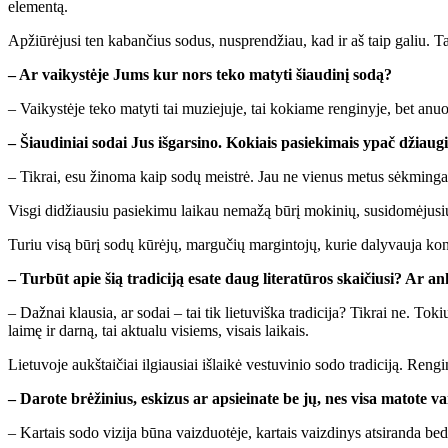
ele­men­tą.
Ap­žiū­rė­ju­si ten ka­ban­čius so­dus, nu­spren­džiau, kad ir aš taip ga­liu. Taip
– Ar vai­kys­tė­je Jums kur nors te­ko ma­ty­ti šiau­di­nį so­dą?
– Vai­kys­tė­je te­ko ma­ty­ti tai mu­zie­ju­je, tai ko­kia­me ren­gi­ny­je, bet anu
– Šiau­di­niai so­dai Jus iš­gar­si­no. Ko­kiais pa­sie­ki­mais ypač džiau­gi
– Tik­rai, esu ži­no­ma kaip so­dų meist­rė. Jau ne vie­nus me­tus sėk­min­gai d
Vis­gi di­džiau­siu pa­sie­ki­mu lai­kau ne­ma­žą bū­rį mo­ki­nių, su­si­do­mė­ju­sių
Tu­riu vi­są bū­rį so­dų kū­rė­jų, mar­gu­čių mar­gin­to­jų, ku­rie da­ly­vau­ja kon­k
– Tur­būt apie šią tra­di­ci­ją esa­te daug li­te­ra­tū­ros skai­čiu­si? Ar a
– Daž­nai klau­sia, ar so­dai – tai tik lie­tu­viš­ka tra­di­ci­ja? Tik­rai ne. To­kius
lai­mę ir dar­ną, tai ak­tu­a­lu vi­siems, vi­sais lai­kais.
Lie­tu­vo­je aukš­tai­čiai il­giau­siai iš­lai­kė ves­tu­vi­nio so­do tra­di­ci­ją. Ren
– Da­ro­te brė­ži­nius, es­ki­zus ar ap­si­ei­na­te be jų, nes vi­sa ma­to­te
– Kar­tais so­do vi­zi­ja bū­na vaiz­duo­tė­je, kar­tais vaiz­di­nys at­si­ran­da be­d