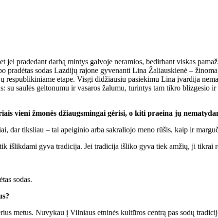
t jei pra­de­dant dar­bą min­tys gal­vo­je ne­ra­mios, be­dir­bant vis­kas pa­ma­ž
bo pra­dė­tas so­das Laz­di­jų ra­jo­ne gy­ve­nan­ti Li­na Ža­liaus­kie­nė – ži­no­
es­pub­li­ki­nia­me eta­pe. Vis­gi di­džiau­siu pa­sie­ki­mu Li­na įvar­di­ja ne­ma­žą 
 su sau­lės gel­to­nu­mu ir va­sa­ros ža­lu­mu, tu­rin­tys tam tik­ro bliz­ge­sio i
­riais vie­ni žmo­nės džiaugs­min­gai gė­ri­si, o ki­ti pra­ei­na jų ne­ma­ty­da
­niai, dar tiks­liau – tai apei­gi­nio ar­ba sak­ra­lio­jo me­no rū­šis, kaip ir mar­gu­
iš­lik­da­mi gy­va tra­di­ci­ja. Jei tra­di­ci­ja iš­li­ko gy­va tiek am­žių, ji tik­rai
­tas so­das.
dus?
ius me­tus. Nu­vy­kau į Vil­niaus et­ni­nės kul­tū­ros cen­trą pas so­dų tra­di­ci­jos 