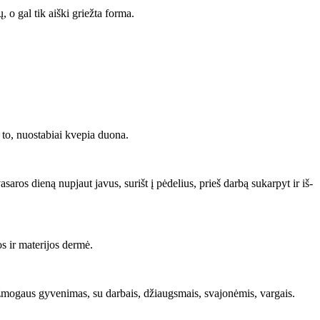
ų, o gal tik aiš­ki griež­ta for­ma.
e to, nuo­sta­biai kve­pia duo­na.
sa­ros die­ną nu­pjaut ja­vus, su­rišt į pė­de­lius, prieš dar­bą su­kar­pyt ir iš­
s ir ma­te­ri­jos der­mė.
 žmo­gaus gy­ve­ni­mas, su dar­bais, džiaugs­mais, sva­jo­nė­mis, var­gais.