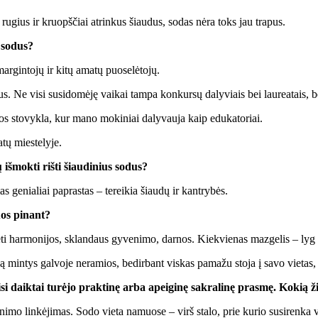
us ru­gius ir kruopš­čiai at­rin­kus šiau­dus, so­das nė­ra toks jau tra­pus.
s so­dus?
­gin­to­jų ir ki­tų ama­tų puo­se­lė­to­jų.
s. Ne vi­si su­si­do­mė­ję vai­kai tam­pa kon­kur­sų da­ly­viais bei lau­re­a­tais, be
­ros sto­vyk­la, kur ma­no mo­ki­niai da­ly­vau­ja kaip edu­ka­to­riai.
ų mies­te­ly­je.
 iš­mok­ti riš­ti šiau­di­nius so­dus?
as ge­nia­liai pa­pras­tas – te­rei­kia šiau­dų ir kan­try­bės.
juos pi­nant?
ti har­mo­ni­jos, sklan­daus gy­ve­ni­mo, dar­nos. Kiek­vie­nas maz­ge­lis – lyg už
in­tys gal­vo­je ne­ra­mios, be­dir­bant vis­kas pa­ma­žu sto­ja į sa­vo vie­tas, n
i daik­tai tu­rė­jo prak­ti­nę ar­ba apei­gi­nę sak­ra­li­nę pras­mę. Ko­kią ži
i­mo lin­kė­ji­mas. So­do vie­ta na­muo­se – virš sta­lo, prie ku­rio su­si­ren­ka 