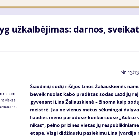
yg už­kal­bė­ji­mas: dar­nos, svei­ka­
Nr.
13(1
Šiau­di­nių so­dų ri­šė­jos Li­nos Ža­liaus­kie­nės na­m
be­veik nuo­lat ka­bo pra­dė­tas so­das Laz­di­jų ra­j
om min­tim.
ant vis­kas
gy­ve­nan­ti Li­na Ža­liaus­kie­nė – ži­no­ma kaip so­d
ankevičienės
meist­rė. Jau ne vie­nus me­tus sėk­min­gai da­ly­va
liau­dies me­no pa­ro­do­se-kon­kur­suo­se „Auk­so 
ni­kas“, pel­no pri­zi­nes vie­tas jų res­pub­li­ki­nia­me
eta­pe. Vis­gi di­džiau­siu pa­sie­ki­mu Li­na įvar­di­ja