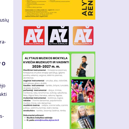
lu­sių
tra­
? O
ė­jo
k­ti
es­