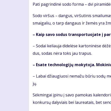
Pa­ti pa­grin­di­nė so­do for­ma – dvi pi­ra­mi­dė
So­do vir­šus – dan­gus, vir­šu­ti­nis smai­lu­m
smai­ga­liu, o tarp dan­gaus ir že­mės yra žmo
– Kaip sa­vo so­dus trans­por­tuo­ja­te į pa­
– So­dai ke­liau­ja di­de­lė­se kar­to­ni­nė­se dė
dus, so­das nė­ra toks jau tra­pus.
– Esa­te tech­no­lo­gi­jų mo­ky­to­ja. Mo­ki­n
– La­bai džiau­giuo­si ne­ma­žu bū­riu so­dų mei
jų.
Sėk­min­gai įpi­nu į sa­vo pa­mo­kas ka­len­do­ri­
kon­kur­sų da­ly­viais bei lau­re­a­tais, bet se­no