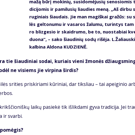
ma­žą bū­rį mo­ki­nių, su­si­do­mė­ju­sių se­no­sio­mis 
di­ci­jo­mis ir pa­mi­lu­sių liau­dies me­ną. „Aš dir­bu 
ru­gi­niais šiau­dais. Jie man ma­giš­kai gra­žūs: su 
lės gel­to­nu­mu ir va­sa­ros ža­lu­mu, tu­rin­tys tam
ro bliz­ge­sio ir skaid­ru­mo, be to, nuo­sta­biai kv
duo­na“, – sa­ko šiau­di­nių so­dų ri­šė­ja. L.Ža­liaus­k
kal­bi­na Al­do­na KU­DZIE­NĖ.
yra tie šiau­di­niai so­dai, ku­riais vie­ni žmo­nės džiaugs­min­
o­dėl ne vi­siems jie vir­pi­na šir­dis?
lės sri­ties pri­ski­ria­mi kū­ri­niai, dar tiks­liau – tai apei­gi­nio ar
er­bos.
­čio­niš­kų lai­kų pa­sie­kė tik iš­lik­da­mi gy­va tra­di­ci­ja. Jei tra­d
a ir svar­bi.
ų po­mė­gis?