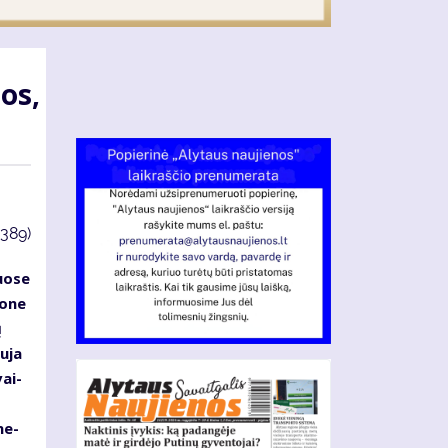
tos,
3389)
uo­se
o­ne
ų
u­ja
vai­
 ne­