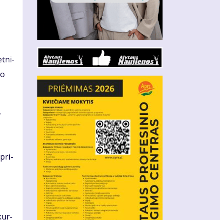
t­ni­
do
.
 pri­
kur­