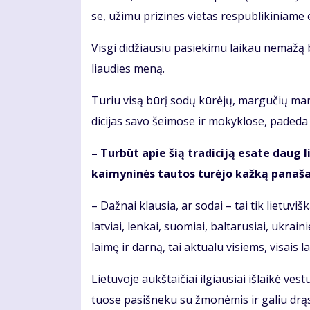
se, už­imu pri­zi­nes vie­tas res­pub­li­ki­nia­me 
Vis­gi di­džiau­siu pa­sie­ki­mu lai­kau ne­ma­žą bū
liau­dies me­ną.
Tu­riu vi­są bū­rį so­dų kū­rė­jų, mar­gu­čių mar­g
di­ci­jas sa­vo šei­mo­se ir mo­kyk­lo­se, pa­de­da 
– Tur­būt apie šią tra­di­ci­ją esa­te daug li­
kai­my­ni­nės tau­tos tu­rė­jo kaž­ką pa­na­š
– Daž­nai klau­sia, ar so­dai – tai tik lie­tu­viš­k
lat­viai, len­kai, suo­miai, bal­ta­ru­siai, uk­rai­
lai­mę ir dar­ną, tai ak­tu­a­lu vi­siems, vi­sais la
Lie­tu­vo­je aukš­tai­čiai il­giau­siai iš­lai­kė ves­
tuo­se pa­si­šne­ku su žmo­nė­mis ir ga­liu drą­sia