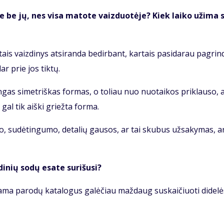
na­te be jų, nes vi­sa ma­to­te vaiz­duo­tė­je? Kiek lai­ko už­ima 
­tais vaiz­di­nys at­si­ran­da be­dir­bant, kar­tais pa­si­da­rau pa­grin­
 dar prie jos tik­tų.
­lin­gas si­met­riš­kas for­mas, o to­liau nuo nuo­tai­kos pri­klau­so, 
 gal tik aiš­ki griež­ta for­ma.
o, su­dė­tin­gu­mo, de­ta­lių gau­sos, ar tai sku­bus už­sa­ky­mas, a
i­nių so­dų esa­te su­ri­šu­si?
a­ma pa­ro­dų ka­ta­lo­gus ga­lė­čiau maž­daug su­skai­čiuo­ti di­de­l