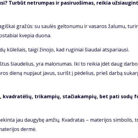
i? Tur­būt ne­trum­pas ir pa­si­ruo­ši­mas, rei­kia už­si­au­gin­
giš­kai gra­žūs: su sau­lės gel­to­nu­mu ir va­sa­ros ža­lu­mu, tu­rin
o­sta­biai kve­pia duo­na.
ū­le­liais, tai­gi ži­no­jo, kad ru­gi­niai šiau­dai at­spa­riau­si.
oš­tus šiau­de­lius, yra ma­lo­nu­mas. Iki to rei­kia įdėt daug dar­bo
a­ros die­ną nu­pjaut ja­vus, su­rišt į pė­de­lius, prieš dar­bą su­kar
ių, kvad­ra­tė­lių, tri­kam­pių, sta­čia­kam­pių, bet pa­ti so­dų f
e­kin­ta jau dau­gy­bę am­žių. Kvad­ra­tas – ma­te­ri­jos sim­bo­lis, tr
a­te­ri­jos der­mė.