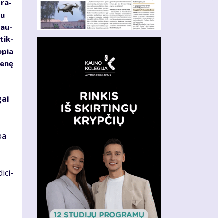
tra­
su
sau­
 tik­
e­pia
ie­nę
gai
­ba
i­ci­