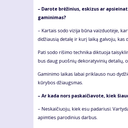
– Da­ro­te brė­ži­nius, es­ki­zus ar ap­si­ei­
ga­mi­ni­mas?
– Kar­tais so­do vi­zi­ja bū­na vaiz­duo­tė­je, kar
di­džiau­sią de­ta­lę ir ku­rį lai­ką gal­vo­ju, kas
Pa­ti so­do ri­ši­mo tech­ni­ka dik­tuo­ja tai­syk
bus daug puoš­nių de­ko­ra­ty­vi­nių de­ta­lių, o
Ga­mi­ni­mo lai­kas la­bai pri­klau­so nuo dy­dži
kū­ry­bos džiaugs­mas.
– Ar ka­da nors pa­skai­čia­vo­te, kiek šiau­d
– Ne­skai­čiuo­ju, kiek esu pa­da­riu­si. Var­ty­d
ap­im­ties pa­ro­di­nius dar­bus.