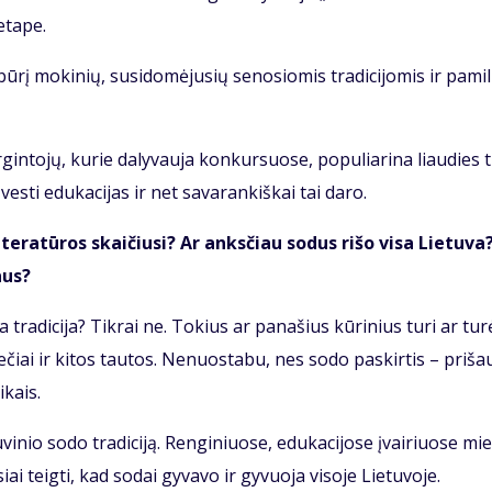
eta­pe.
­rį mo­ki­nių, su­si­do­mė­ju­sių se­no­sio­mis tra­di­ci­jo­mis ir pa­mi­
in­to­jų, ku­rie da­ly­vau­ja kon­kur­suo­se, po­pu­lia­ri­na liau­dies 
ves­ti edu­ka­ci­jas ir net sa­va­ran­kiš­kai tai da­ro.
te­ra­tū­ros skai­čiu­si? Ar anks­čiau so­dus ri­šo vi­sa Lie­tu­va
aus?
a tra­di­ci­ja? Tik­rai ne. To­kius ar pa­na­šius kū­ri­nius tu­ri ar tu­r
nie­čiai ir ki­tos tau­tos. Ne­nuos­ta­bu, nes so­do pa­skir­tis – pri­šau
i­kais.
tu­vi­nio so­do tra­di­ci­ją. Ren­gi­niuo­se, edu­ka­ci­jo­se įvai­riuo­se mi
i teig­ti, kad so­dai gy­va­vo ir gy­vuo­ja vi­so­je Lie­tu­vo­je.