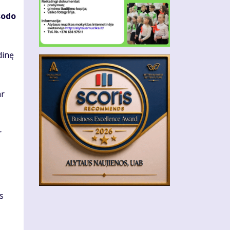
so­do
di­nę
ar
r
ės