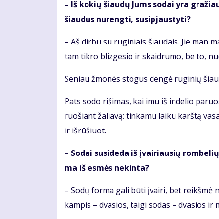
– Iš ko­kių šiau­dų Jums so­dai yra gra­žiau­s
šiau­dus nu­reng­ti, su­si­pjaus­ty­ti?
– Aš dir­bu su ru­gi­niais šiau­dais. Jie man ma­
tam tik­ro bliz­ge­sio ir skaid­ru­mo, be to, nu
Se­niau žmo­nės sto­gus den­gė ru­gi­nių šiau­dų k
Pats so­do ri­ši­mas, kai imu iš in­de­lio pa­ru
ruo­šiant ža­lia­vą: tin­ka­mu lai­ku karš­tą va­s
ir iš­rū­šiuot.
– So­dai su­si­de­da iš įvai­riau­sių rom­be­l
ma iš es­mės ne­kin­ta?
– So­dų for­ma ga­li bū­ti įvai­ri, bet reikš­mė n
kam­pis – dva­sios, tai­gi so­das – dva­sios ir m