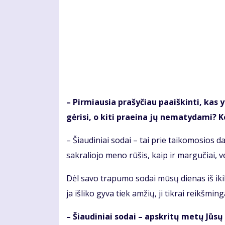
– Pir­miau­sia pra­šy­čiau pa­aiš­kin­ti, kas 
gė­ri­si, o ki­ti pra­ei­na jų ne­ma­ty­da­mi? K
– Šiau­di­niai so­dai – tai prie tai­ko­mo­sios dai­
sak­ra­lio­jo me­no rū­šis, kaip ir mar­gu­čiai, v
Dėl sa­vo tra­pu­mo so­dai mū­sų die­nas iš ikik­rikš
ja iš­li­ko gy­va tiek am­žių, ji tik­rai reikš­min­g
– Šiau­di­niai so­dai – ap­skri­tų me­tų Jū­s