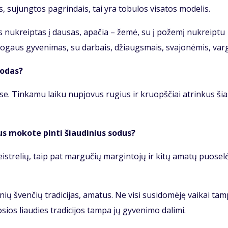
s, su­jung­tos pa­grin­dais, tai yra to­bu­los vi­sa­tos mo­de­lis.
as nu­kreip­tas į dau­sas, apa­čia – že­mė, su į po­že­mį nu­kreip­tu
­gaus gy­ve­ni­mas, su dar­bais, džiaugs­mais, sva­jo­nė­mis, var­
ro­das?
­žė­se. Tin­ka­mu lai­ku nu­pjo­vus ru­gius ir kruopš­čiai at­rin­kus ši
ius mo­ko­te pin­ti šiau­di­nius so­dus?
st­re­lių, taip pat mar­gu­čių mar­gin­to­jų ir ki­tų ama­tų puo­se­lė
nių šven­čių tra­di­ci­jas, ama­tus. Ne vi­si su­si­do­mė­ję vai­kai tam
­sios liau­dies tra­di­ci­jos tam­pa jų gy­ve­ni­mo da­li­mi.