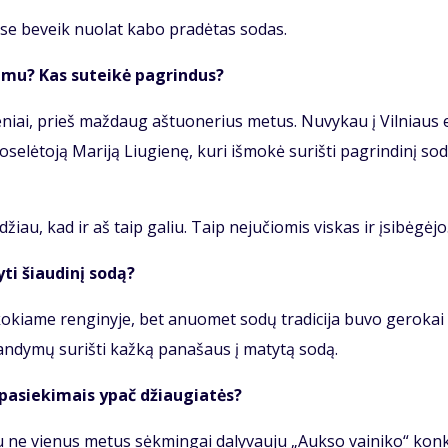
se be­veik nuo­lat ka­bo pra­dė­tas so­das.
­ši­mu? Kas su­tei­kė pa­grin­dus?
­se­niai, prieš maž­daug aš­tuo­ne­rius me­tus. Nu­vy­kau į Vil­niaus e
e­lė­to­ją Ma­ri­ją Liu­gie­nę, ku­ri iš­mo­kė su­riš­ti pa­grin­di­nį so­
žiau, kad ir aš taip ga­liu. Taip ne­ju­čio­mis vis­kas ir įsi­bė­gė­jo
ti šiau­di­nį so­dą?
i ko­kia­me ren­gi­ny­je, bet anuo­met so­dų tra­di­ci­ja bu­vo ge­ro­kai
n­dy­mų su­riš­ti kaž­ką pa­na­šaus į ma­ty­tą so­dą.
s pa­sie­ki­mais ypač džiau­gia­tės?
u ne vie­nus me­tus sėk­min­gai da­ly­vau­ju „Auk­so vai­ni­ko“ kon­