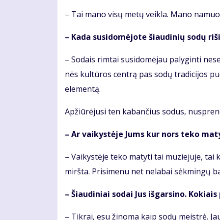
– Tai ma­no vi­sų me­tų veik­la. Ma­no na­muo­
– Ka­da su­si­do­mė­jo­te šiau­di­nių so­dų ri
– So­dais rim­tai su­si­do­mė­jau pa­ly­gin­ti ne
nės kul­tū­ros cen­trą pas so­dų tra­di­ci­jos puo­s
ele­men­tą.
Ap­žiū­rė­ju­si ten ka­ban­čius so­dus, nu­spren­d
– Ar vai­kys­tė­je Jums kur nors te­ko ma­ty­
– Vai­kys­tė­je te­ko ma­ty­ti tai mu­zie­ju­je, ta
mirš­ta. Pri­si­me­nu net ne­la­bai sėk­min­gų ba
– Šiau­di­niai so­dai Jus iš­gar­si­no. Ko­kiai
– Tik­rai, esu ži­no­ma kaip so­dų meist­rė. Ja