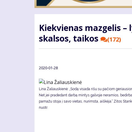
Kiek­vie­nas maz­ge­lis – l
skal­sos, tai­kos
(172)
2020-01-28
Li­na Ža­liaus­kie­nė: „So­dą vi­sa­da ri­šu su pa­čiom ge­riau­si
Net jei pra­de­dant dar­bą min­tys gal­vo­je ne­ra­mios, be­dir­b
pa­ma­žu sto­ja į sa­vo vie­tas, nu­rims­ta, aiš­kė­ja.“ Zitos St
nuotr.