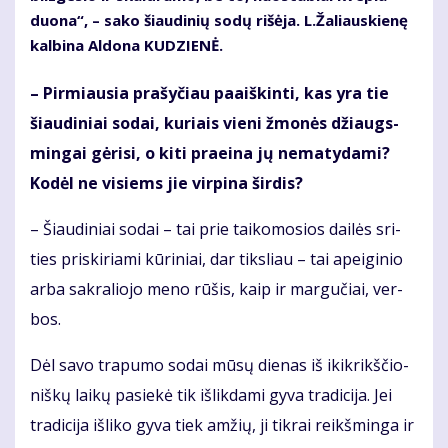
duo­na“, – sa­ko šiau­di­nių so­dų ri­šė­ja. L.Ža­liaus­kie­nę
kal­bi­na Al­do­na KU­DZIE­NĖ.
– Pir­miau­sia pra­šy­čiau pa­aiš­kin­ti, kas yra tie
šiau­di­niai so­dai, ku­riais vie­ni žmo­nės džiaugs­
min­gai gė­ri­si, o ki­ti pra­ei­na jų ne­ma­ty­da­mi?
Ko­dėl ne vi­siems jie vir­pi­na šir­dis?
– Šiau­di­niai so­dai – tai prie tai­ko­mo­sios dai­lės sri­
ties pri­ski­ria­mi kū­ri­niai, dar tiks­liau – tai apei­gi­nio
ar­ba sak­ra­lio­jo me­no rū­šis, kaip ir mar­gu­čiai, ver­
bos.
Dėl sa­vo tra­pu­mo so­dai mū­sų die­nas iš ikik­rikš­čio­
niš­kų lai­kų pa­sie­kė tik iš­lik­da­mi gy­va tra­di­ci­ja. Jei
tra­di­ci­ja iš­li­ko gy­va tiek am­žių, ji tik­rai reikš­min­ga ir