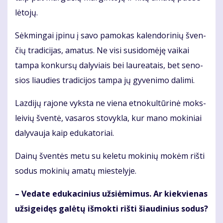
lė­to­jų.
Sėk­min­gai įpi­nu į sa­vo pa­mo­kas ka­len­do­ri­nių šven­
čių tra­di­ci­jas, ama­tus. Ne vi­si su­si­do­mė­ję vai­kai
tam­pa kon­kur­sų da­ly­viais bei lau­re­a­tais, bet se­no­
sios liau­dies tra­di­ci­jos tam­pa jų gy­ve­ni­mo da­li­mi.
Laz­di­jų ra­jo­ne vyks­ta ne vie­na et­no­kul­tū­ri­nė moks­
lei­vių šven­tė, va­sa­ros sto­vyk­la, kur ma­no mo­ki­niai
da­ly­vau­ja kaip edu­ka­to­riai.
Dai­nų šven­tės me­tu su ke­le­tu mo­ki­nių mo­kėm riš­ti
so­dus mo­ki­nių ama­tų mies­te­ly­je.
– Ve­da­te edu­ka­ci­nius už­si­ė­mi­mus. Ar kiek­vie­nas
už­si­gei­dęs ga­lė­tų iš­mok­ti riš­ti šiau­di­nius so­dus?