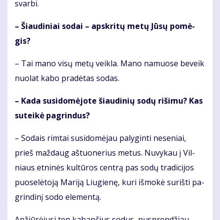
svar­bi.
– Šiau­di­niai so­dai – ap­skri­tų me­tų Jū­sų po­mė­
gis?
– Tai ma­no vi­sų me­tų veik­la. Ma­no na­muo­se be­veik
nuo­lat ka­bo pra­dė­tas so­das.
– Ka­da su­si­do­mė­jo­te šiau­di­nių so­dų ri­ši­mu? Kas
su­tei­kė pa­grin­dus?
– So­dais rim­tai su­si­do­mė­jau pa­ly­gin­ti ne­se­niai,
prieš maž­daug aš­tuo­ne­rius me­tus. Nu­vy­kau į Vil­
niaus et­ni­nės kul­tū­ros cen­trą pas so­dų tra­di­ci­jos
puo­se­lė­to­ją Ma­ri­ją Liu­gie­nę, ku­ri iš­mo­kė su­riš­ti pa­
grin­di­nį so­do ele­men­tą.
Ap­žiū­rė­ju­si ten ka­ban­čius so­dus, nu­spren­džiau,