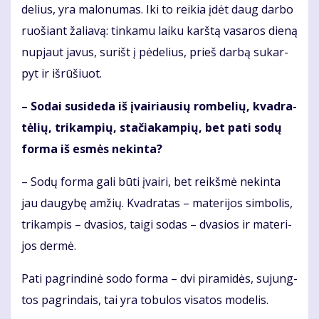
de­lius, yra ma­lo­nu­mas. Iki to rei­kia įdėt daug dar­bo
ruo­šiant ža­lia­vą: tin­ka­mu lai­ku karš­tą va­sa­ros die­ną
nu­pjaut ja­vus, su­rišt į pė­de­lius, prieš dar­bą su­kar­
pyt ir iš­rū­šiuot.
– So­dai su­si­de­da iš įvai­riau­sių rom­be­lių, kvad­ra­
tė­lių, tri­kam­pių, sta­čia­kam­pių, bet pa­ti so­dų
for­ma iš es­mės ne­kin­ta?
– So­dų for­ma ga­li bū­ti įvai­ri, bet reikš­mė ne­kin­ta
jau dau­gy­bę am­žių. Kvad­ra­tas – ma­te­ri­jos sim­bo­lis,
tri­kam­pis – dva­sios, tai­gi so­das – dva­sios ir ma­te­ri­
jos der­mė.
Pa­ti pa­grin­di­nė so­do for­ma – dvi pi­ra­mi­dės, su­jung­
tos pa­grin­dais, tai yra to­bu­los vi­sa­tos mo­de­lis.