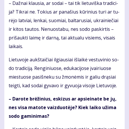
– Daž­nai klau­sia, ar so­dai – tai tik lie­tu­viš­ka tra­di­ci­
ja? Tik­rai ne. To­kius ar pa­na­šius kū­ri­nius tu­ri ar tu­
rė­jo lat­viai, len­kai, suo­miai, bal­ta­ru­siai, uk­rai­nie­čiai
ir ki­tos tau­tos. Ne­nuos­ta­bu, nes so­do pa­skir­tis –
pri­šauk­ti lai­mę ir dar­ną, tai ak­tu­a­lu vi­siems, vi­sais
lai­kais.
Lie­tu­vo­je aukš­tai­čiai il­giau­siai iš­lai­kė ves­tu­vi­nio so­
do tra­di­ci­ją. Ren­gi­niuo­se, edu­ka­ci­jo­se įvai­riuo­se
mies­tuo­se pa­si­šne­ku su žmo­nė­mis ir ga­liu drą­siai
teig­ti, kad so­dai gy­va­vo ir gy­vuo­ja vi­so­je Lie­tu­vo­je.
– Da­ro­te brė­ži­nius, es­ki­zus ar ap­si­ei­na­te be jų,
nes vi­sa ma­to­te vaiz­duo­tė­je? Kiek lai­ko už­ima
so­do ga­mi­ni­mas?