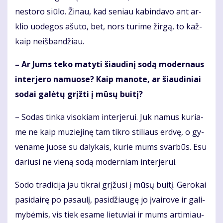
ne­sto­ro siū­lo. Ži­nau, kad se­niau ka­bin­da­vo ant ar­
klio uo­de­gos ašu­to, bet, nors tu­ri­me žir­gą, to kaž­
kaip ne­iš­ban­džiau.
– Ar Jums te­ko ma­ty­ti šiau­di­nį so­dą mo­der­naus
in­ter­je­ro na­muo­se? Kaip ma­no­te, ar šiau­di­niai
so­dai ga­lė­tų grįž­ti į mū­sų bui­tį?
– So­das tin­ka vi­so­kiam in­ter­je­rui. Juk na­mus ku­ria­
me ne kaip mu­zie­ji­nę tam tik­ro sti­liaus erd­vę, o gy­
ve­na­me juo­se su da­ly­kais, ku­rie mums svar­būs. Esu
da­riu­si ne vie­ną so­dą mo­der­niam in­ter­je­rui.
So­do tra­di­ci­ja jau tik­rai grį­žu­si į mū­sų bui­tį. Ge­ro­kai
pa­si­dai­rę po pa­sau­lį, pa­si­džiau­gę jo įvai­ro­ve ir ga­li­
my­bė­mis, vis tiek esa­me lie­tu­viai ir mums ar­ti­miau­