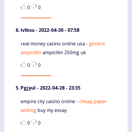
0
0
Ivlbsu
- 2022-04-30 - 07:58
real money casino online usa -
generic
Komentaras
ampicillin
ampicillin 250mg uk
0
0
Pgjyul
- 2022-04-28 - 23:35
empire city casino online -
cheap paper
Komentaras
writing
buy my essay
0
0