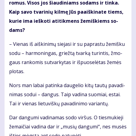
ro­mus. Vi­sos jos šiau­di­niams so­dams ir tin­ka.
Kaip sa­vo tva­ri­nių kil­mę Jūs pa­aiš­ki­na­te tiems,
ku­rie ima ieš­ko­ti ati­tik­mens že­miš­kiems so­
dams?
– Vie­nas iš aiš­ki­ni­mų sie­ja­si ir su pa­pras­tu že­miš­ku
so­du – har­mo­nin­gas, griež­tą tvar­ką tu­rin­tis, žmo­
gaus ran­ko­mis su­tvar­ky­tas ir iš­puo­se­lė­tas že­mės
plo­tas.
Nors man la­bai pa­tin­ka dau­ge­lio ki­tų tau­tų pa­va­di­
ni­mas so­dui – dan­gus. Taip va­di­na suo­miai, es­tai.
Tai ir vie­nas lie­tu­viš­kų pa­va­di­ni­mo va­rian­tų.
Dar dan­gu­mi va­di­na­mas so­do vir­šus. O ties­mu­kie­ji
že­mai­čiai va­di­na dar ir „mu­sių dan­gu­mi“, nes mu­sės
iš­ties mėgs­ta ant so­do pa­tu­pė­ti...