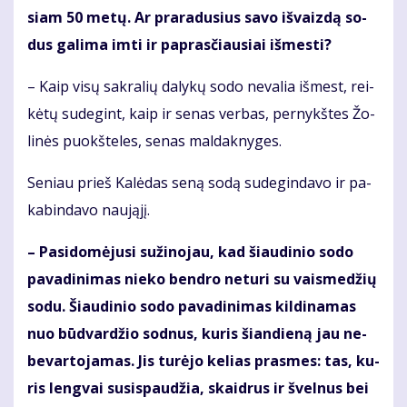
siam 50 me­tų. Ar pra­ra­du­sius sa­vo iš­vaiz­dą so­
dus ga­li­ma im­ti ir pa­pras­čiau­siai iš­mes­ti?
– Kaip vi­sų sak­ra­lių da­ly­kų so­do ne­va­lia iš­mest, rei­
kė­tų su­de­gint, kaip ir se­nas ver­bas, per­nykš­tes Žo­
li­nės puokš­te­les, se­nas mal­dak­ny­ges.
Se­niau prieš Ka­lė­das se­ną so­dą su­de­gin­da­vo ir pa­
ka­bin­da­vo nau­ją­jį.
– Pa­si­do­mė­ju­si su­ži­no­jau, kad šiau­di­nio so­do
pa­va­di­ni­mas nie­ko ben­dro ne­tu­ri su vais­me­džių
so­du. Šiau­di­nio so­do pa­va­di­ni­mas kil­di­na­mas
nuo būd­var­džio sod­nus, ku­ris šian­die­ną jau ne­
be­var­to­ja­mas. Jis tu­rė­jo ke­lias pras­mes: tas, ku­
ris leng­vai su­si­spau­džia, skaid­rus ir švel­nus bei