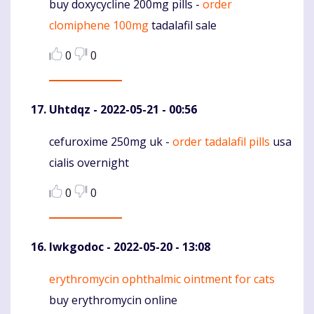
buy doxycycline 200mg pills -
order
Komentaras
clomiphene 100mg
tadalafil sale
0
0
Uhtdqz
- 2022-05-21 - 00:56
cefuroxime 250mg uk -
order tadalafil pills
usa
Komentaras
cialis overnight
0
0
lwkgodoc
- 2022-05-20 - 13:08
erythromycin ophthalmic ointment for cats
Komentaras
buy erythromycin online