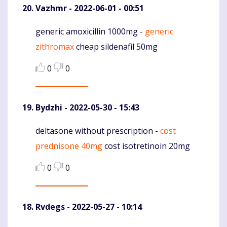
Vazhmr
- 2022-06-01 - 00:51
generic amoxicillin 1000mg -
generic
Komentaras
zithromax
cheap sildenafil 50mg
0
0
Bydzhi
- 2022-05-30 - 15:43
deltasone without prescription -
cost
Komentaras
prednisone 40mg
cost isotretinoin 20mg
0
0
Rvdegs
- 2022-05-27 - 10:14