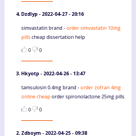
Dzdlyp
- 2022-04-27 - 20:16
simvastatin brand -
order simvastatin 10mg
Komentaras
pills
cheap dissertation help
0
0
Hkyotp
- 2022-04-26 - 13:47
tamsulosin 0.4mg brand -
order zofran 4mg
Komentaras
online cheap
order spironolactone 25mg pills
0
0
Zdboym
- 2022-04-25 - 09:38