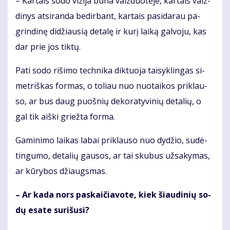
– Kar­tais so­do vi­zi­ja bū­na vaiz­duo­tė­je, kar­tais vaiz­
di­nys at­si­ran­da be­dir­bant, kar­tais pa­si­da­rau pa­
grin­di­nę di­džiau­sią de­ta­lę ir ku­rį lai­ką gal­vo­ju, kas
dar prie jos tik­tų.
Pa­ti so­do ri­ši­mo tech­ni­ka dik­tuo­ja tai­syk­lin­gas si­
met­riš­kas for­mas, o to­liau nuo nuo­tai­kos pri­klau­
so, ar bus daug puoš­nių de­ko­ra­ty­vi­nių de­ta­lių, o
gal tik aiš­ki griež­ta for­ma.
Ga­mi­ni­mo lai­kas la­bai pri­klau­so nuo dy­džio, su­dė­
tin­gu­mo, de­ta­lių gau­sos, ar tai sku­bus už­sa­ky­mas,
ar kū­ry­bos džiaugs­mas.
– Ar ka­da nors pa­skai­čia­vo­te, kiek šiau­di­nių so­
dų esa­te su­ri­šu­si?