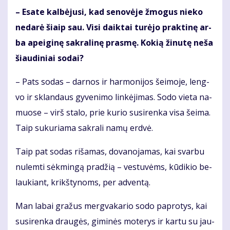
– Esa­te kal­bė­ju­si, kad se­no­vė­je žmo­gus nie­ko
ne­da­rė šiaip sau. Vi­si daik­tai tu­rė­jo prak­ti­nę ar­
ba apei­gi­nę sak­ra­li­nę pras­mę. Ko­kią ži­nu­tę ne­ša
šiau­di­niai so­dai?
– Pats so­das – dar­nos ir har­mo­ni­jos šei­mo­je, leng­
vo ir sklan­daus gy­ve­ni­mo lin­kė­ji­mas. So­do vie­ta na­
muo­se – virš sta­lo, prie ku­rio su­si­ren­ka vi­sa šei­ma.
Taip su­ku­ria­ma sak­ra­li na­mų erd­vė.
Taip pat so­das ri­ša­mas, do­va­no­ja­mas, kai svar­bu
nu­lem­ti sėk­min­gą pra­džią – ves­tu­vėms, kū­di­kio be­
lau­kiant, krikš­ty­noms, per ad­ven­tą.
Man la­bai gra­žus merg­va­ka­rio so­do pa­pro­tys, kai
su­si­ren­ka drau­gės, gi­mi­nės mo­te­rys ir kar­tu su jau­