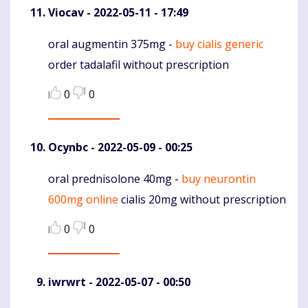
Viocav
- 2022-05-11 - 17:49
oral augmentin 375mg -
buy cialis generic
Komentaras
order tadalafil without prescription
0
0
Ocynbc
- 2022-05-09 - 00:25
oral prednisolone 40mg -
buy neurontin
Komentaras
600mg online
cialis 20mg without prescription
0
0
iwrwrt
- 2022-05-07 - 00:50