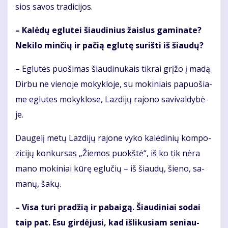
sios sa­vos tra­di­ci­jos.
– Ka­lė­dų eg­lu­tei šiau­di­nius žais­lus ga­mi­na­te?
Ne­ki­lo min­čių ir pa­čią eg­lu­tę su­riš­ti iš šiau­dų?
– Eg­lu­tės puo­ši­mas šiau­di­nu­kais tik­rai grį­žo į ma­dą.
Dir­bu ne vie­no­je mo­kyk­lo­je, su mo­ki­niais pa­puo­šia­
me eg­lu­tes mo­kyk­lo­se, Laz­di­jų ra­jo­no sa­vi­val­dy­bė­
je.
Dau­ge­lį me­tų Laz­di­jų ra­jo­ne vy­ko ka­lė­di­nių kom­po­
zi­ci­jų kon­kur­sas „Žie­mos puokš­tė“, iš ko tik nė­ra
ma­no mo­ki­niai kū­rę eg­lu­čių – iš šiau­dų, šie­no, sa­
ma­nų, ša­kų.
– Vi­sa tu­ri pra­džią ir pa­bai­gą. Šiau­di­niai so­dai
taip pat. Esu gir­dė­ju­si, kad iš­li­ku­siam se­niau­