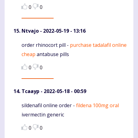
0
0
Ntvajo
- 2022-05-19 - 13:16
order rhinocort pill -
purchase tadalafil online
Komentaras
cheap
antabuse pills
0
0
Tcaayp
- 2022-05-18 - 00:59
sildenafil online order -
fildena 100mg oral
Komentaras
ivermectin generic
0
0