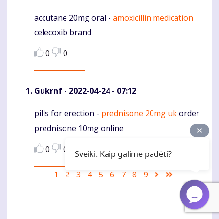
accutane 20mg oral -
amoxicillin medication
Komentaras
celecoxib brand
0
0
Gukrnf
- 2022-04-24 - 07:12
pills for erection -
prednisone 20mg uk
order
Komentaras
prednisone 10mg online
0
0
Sveiki. Kaip galime padėti?
Pagination
Current
1
Puslapis
2
Puslapis
3
Puslapis
4
Puslapis
5
Puslapis
6
Puslapis
7
Puslapis
8
Puslapis
9
Sekantis
Last
page
puslapis
page