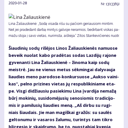
2020-01-28
Nr.
13(13389)
Li­na Ža­liaus­kie­nė: „So­dą vi­sa­da ri­šu su pa­čiom ge­riau­siom min­tim.
Net jei pra­de­dant dar­bą min­tys gal­vo­je ne­ra­mios, be­dir­bant vis­kas pa­
ma­žu sto­ja į sa­vo vie­tas, nu­rims­ta, aiš­kė­ja.“ Zitos Stankevičienės nuotr.
Šiau­di­nių so­dų ri­šė­jos Li­nos Ža­liaus­kie­nės na­muo­se
be­veik nuo­lat ka­bo pra­dė­tas so­das Laz­di­jų ra­jo­ne
gy­ve­nan­ti Li­na Ža­liaus­kie­nė – ži­no­ma kaip so­dų
meist­rė. Jau ne vie­nus me­tus sėk­min­gai da­ly­vau­ja
liau­dies me­no pa­ro­do­se-kon­kur­suo­se „Auk­so vai­ni­
kas“, pel­no pri­zi­nes vie­tas jų res­pub­li­ki­nia­me eta­
pe. Vis­gi di­džiau­siu pa­sie­ki­mu Li­na įvar­di­ja ne­ma­žą
bū­rį mo­ki­nių, su­si­do­mė­ju­sių se­no­sio­mis tra­di­ci­jo­
mis ir pa­mi­lu­sių liau­dies me­ną. „Aš dir­bu su ru­gi­
niais šiau­dais. Jie man ma­giš­kai gra­žūs: su sau­lės
gel­to­nu­mu ir va­sa­ros ža­lu­mu, tu­rin­tys tam tik­ro
bliz­ge­sio ir skaid­ru­mo, be to, nuo­sta­biai kve­pia