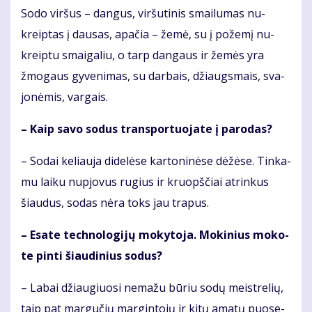
So­do vir­šus – dan­gus, vir­šu­ti­nis smai­lu­mas nu­
kreip­tas į dau­sas, apa­čia – že­mė, su į po­že­mį nu­
kreip­tu smai­ga­liu, o tarp dan­gaus ir že­mės yra
žmo­gaus gy­ve­ni­mas, su dar­bais, džiaugs­mais, sva­
jo­nė­mis, var­gais.
– Kaip sa­vo so­dus trans­por­tuo­ja­te į pa­ro­das?
– So­dai ke­liau­ja di­de­lė­se kar­to­ni­nė­se dė­žė­se. Tin­ka­
mu lai­ku nu­pjo­vus ru­gius ir kruopš­čiai at­rin­kus
šiau­dus, so­das nė­ra toks jau tra­pus.
– Esa­te tech­no­lo­gi­jų mo­ky­to­ja. Mo­ki­nius mo­ko­
te pin­ti šiau­di­nius so­dus?
– La­bai džiau­giuo­si ne­ma­žu bū­riu so­dų meist­re­lių,
taip pat mar­gu­čių mar­gin­to­jų ir ki­tų ama­tų puo­se­