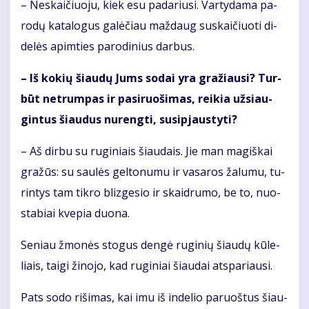
– Ne­skai­čiuo­ju, kiek esu pa­da­riu­si. Var­ty­da­ma pa­
ro­dų ka­ta­lo­gus ga­lė­čiau maž­daug su­skai­čiuo­ti di­
de­lės ap­im­ties pa­ro­di­nius dar­bus.
– Iš ko­kių šiau­dų Jums so­dai yra gra­žiau­si? Tur­
būt ne­trum­pas ir pa­si­ruo­ši­mas, rei­kia už­si­au­
gin­tus šiau­dus nu­reng­ti, su­si­pjaus­ty­ti?
– Aš dir­bu su ru­gi­niais šiau­dais. Jie man ma­giš­kai
gra­žūs: su sau­lės gel­to­nu­mu ir va­sa­ros ža­lu­mu, tu­
rin­tys tam tik­ro bliz­ge­sio ir skaid­ru­mo, be to, nuo­
sta­biai kve­pia duo­na.
Se­niau žmo­nės sto­gus den­gė ru­gi­nių šiau­dų kū­le­
liais, tai­gi ži­no­jo, kad ru­gi­niai šiau­dai at­spa­riau­si.
Pats so­do ri­ši­mas, kai imu iš in­de­lio pa­ruoš­tus šiau­