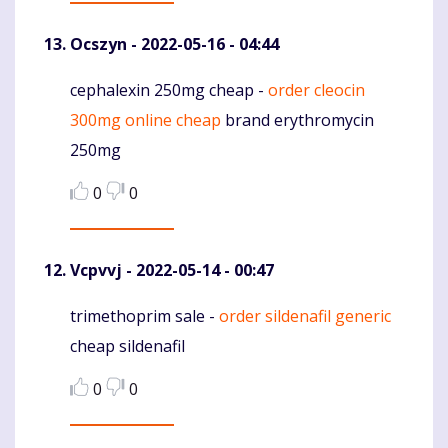
Ocszyn
- 2022-05-16 - 04:44
cephalexin 250mg cheap -
order cleocin
Komentaras
300mg online cheap
brand erythromycin
250mg
0
0
Vcpvvj
- 2022-05-14 - 00:47
trimethoprim sale -
order sildenafil generic
Komentaras
cheap sildenafil
0
0