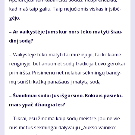
kad ir aš taip ga­liu. Taip ne­ju­čio­mis vis­kas ir įsi­bė­
gė­jo.
– Ar vai­kys­tė­je Jums kur nors te­ko ma­ty­ti šiau­
di­nį so­dą?
– Vai­kys­tė­je te­ko ma­ty­ti tai mu­zie­ju­je, tai ko­kia­me
ren­gi­ny­je, bet anuo­met so­dų tra­di­ci­ja bu­vo ge­ro­kai
pri­mirš­ta. Pri­si­me­nu net ne­la­bai sėk­min­gų ban­dy­
mų su­riš­ti kaž­ką pa­na­šaus į ma­ty­tą so­dą.
– Šiau­di­niai so­dai Jus iš­gar­si­no. Ko­kiais pa­sie­ki­
mais ypač džiau­gia­tės?
– Tik­rai, esu ži­no­ma kaip so­dų meist­rė. Jau ne vie­
nus me­tus sėk­min­gai da­ly­vau­ju „Auk­so vai­ni­ko“