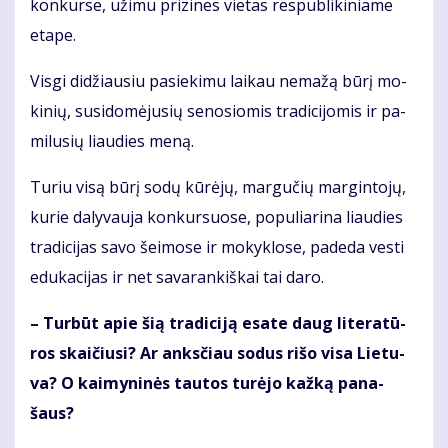
kon­kur­se, už­imu pri­zi­nes vie­tas res­pub­li­ki­nia­me
eta­pe.
Vis­gi di­džiau­siu pa­sie­ki­mu lai­kau ne­ma­žą bū­rį mo­
ki­nių, su­si­do­mė­ju­sių se­no­sio­mis tra­di­ci­jo­mis ir pa­
mi­lu­sių liau­dies me­ną.
Tu­riu vi­są bū­rį so­dų kū­rė­jų, mar­gu­čių mar­gin­to­jų,
ku­rie da­ly­vau­ja kon­kur­suo­se, po­pu­lia­ri­na liau­dies
tra­di­ci­jas sa­vo šei­mo­se ir mo­kyk­lo­se, pa­de­da ves­ti
edu­ka­ci­jas ir net sa­va­ran­kiš­kai tai da­ro.
– Tur­būt apie šią tra­di­ci­ją esa­te daug li­te­ra­tū­
ros skai­čiu­si? Ar anks­čiau so­dus ri­šo vi­sa Lie­tu­
va? O kai­my­ni­nės tau­tos tu­rė­jo kaž­ką pa­na­
šaus?