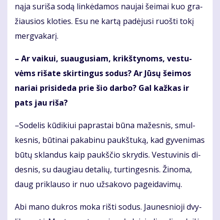
ną­ja su­ri­ša so­dą lin­kė­da­mos nau­jai šei­mai kuo gra­
žiau­sios klo­ties. Esu ne kar­tą pa­dė­ju­si ruoš­ti to­kį
merg­va­ka­rį.
– Ar vai­kui, su­au­gu­siam, krikš­ty­noms, ves­tu­
vėms ri­ša­te skir­tin­gus so­dus? Ar Jū­sų šei­mos
na­riai pri­si­de­da prie šio dar­bo? Gal kaž­kas ir
pats jau ri­ša?
–So­de­lis kū­di­kiui pa­pras­tai bū­na ma­žes­nis, smul­
kes­nis, bū­ti­nai pa­ka­bi­nu paukš­tu­ką, kad gy­ve­ni­mas
bū­tų sklan­dus kaip paukš­čio skry­dis. Ves­tu­vi­nis di­
des­nis, su dau­giau de­ta­lių, tur­tin­ges­nis. Ži­no­ma,
daug pri­klau­so ir nuo už­sa­ko­vo pa­gei­da­vi­mų.
Abi ma­no duk­ros mo­ka riš­ti so­dus. Jau­nes­nio­ji dvy­