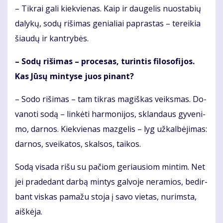
– Tik­rai ga­li kiek­vie­nas. Kaip ir dau­ge­lis nuo­sta­bių
da­ly­kų, so­dų ri­ši­mas ge­nia­liai pa­pras­tas – te­rei­kia
šiau­dų ir kan­try­bės.
– So­dų ri­ši­mas – pro­ce­sas, tu­rin­tis fi­lo­so­fi­jos.
Kas Jū­sų min­ty­se juos pi­nant?
– So­do ri­ši­mas – tam tik­ras ma­giš­kas veiks­mas. Do­
va­no­ti so­dą – lin­kė­ti har­mo­ni­jos, sklan­daus gy­ve­ni­
mo, dar­nos. Kiek­vie­nas maz­ge­lis – lyg už­kal­bė­ji­mas:
dar­nos, svei­ka­tos, skal­sos, tai­kos.
So­dą vi­sa­da ri­šu su pa­čiom ge­riau­siom min­tim. Net
jei pra­de­dant dar­bą min­tys gal­vo­je ne­ra­mios, be­dir­
bant vis­kas pa­ma­žu sto­ja į sa­vo vie­tas, nu­rims­ta,
aiš­kė­ja.