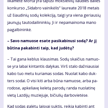
li­ka­me­tė Mor­ta yra ta­pu­si moks­lei­vių liau­dies dai­lės
kon­kur­so „Si­dab­ro vai­ni­kė­lis“ lau­re­a­te 2018 me­tais
už šiau­di­nių so­dų ko­lek­ci­ją, tai­gi yra vie­na ge­riau­sių
jau­nų­jų tau­to­dai­li­nin­kių. Ji ir ne­pa­mai­no­ma ma­no
pa­gal­bi­nin­kė.
– Sa­vo na­muo­se esa­te pa­si­ka­bi­nu­si so­dą? Ar jį
bū­ti­na pa­ka­bin­ti taip, kad ju­dė­tų?
– Tai ga­na keb­lus klau­si­mas. So­dų skai­čius na­muo­
se yra la­bai kin­tan­tis da­ly­kas. Virš sta­lo daž­niau­siai
ka­bo tuo me­tu ku­ria­mas so­das. Nuo­lat ka­bo duk­
ters so­dai. O vi­si ki­ti ar­ba bū­na na­muo­se, ar­ba pa­
ro­do­se, ap­ke­lia­vę ke­le­tą pa­ro­dų ran­da nuo­la­ti­nę
vie­tą Laz­di­jų mu­zie­ju­je, bi­čiu­lių dar­bo­vie­tė­se.
Kad so­das ga­lė­tų lais­vai suk­tis, rei­kia ka­bin­ti ant