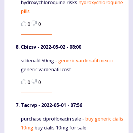
hydroxychloroquine risks
hydroxychloroquine
Komentaras
pills
0
0
Cbizsv
- 2022-05-02 - 08:00
sildenafil 50mg -
generic vardenafil mexico
Komentaras
generic vardenafil cost
0
0
Tacrvp
- 2022-05-01 - 07:56
purchase ciprofloxacin sale -
buy generic cialis
Komentaras
10mg
buy cialis 10mg for sale