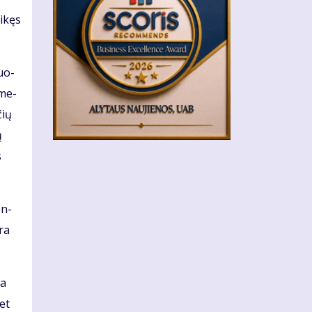
i­kęs
duo­
 me­
čių
ų
s
en­
yra
da
met