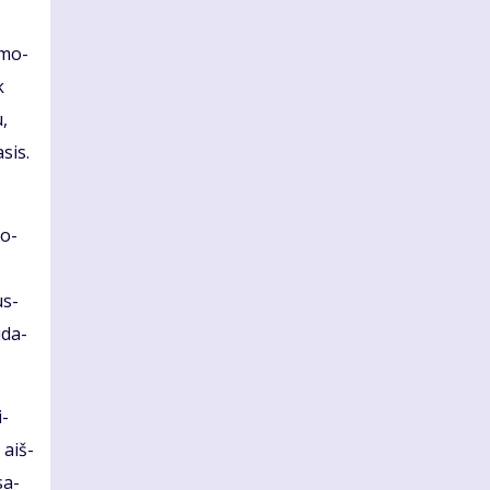
a mo­
k
u,
­sis.
so­
us­
ū­da­
i­
 aiš­
sa­