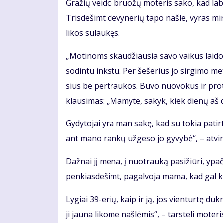
Gra­žių vei­do bruo­žų mo­te­ris sa­ko, kad la­bai
Tris­de­šimt de­vy­ne­rių ta­po naš­le, vy­ras mi
li­kos su­lau­kęs.
„Mo­ti­noms skau­džiau­sia sa­vo vai­kus lai­do­
so­din­tu inks­tu. Per še­še­rius jo sir­gi­mo me
sius be per­trau­kos. Bu­vo nuo­vo­kus ir pro­
klau­si­mas: „Ma­my­te, sa­kyk, kiek die­nų aš d
Gy­dy­to­jai yra man sa­kę, kad su to­kia pa­tir­
ant ma­no ran­kų už­ge­so jo gy­vy­bė“, – at­vi­r
Daž­nai jį me­na, į nuo­trau­ką pa­si­žiū­ri, ypač
pen­kias­de­šimt, pa­gal­vo­ja ma­ma, kad gal ki­
Ly­giai 39-erių, kaip ir ją, jos vien­tur­tę duk­rą
ji jau­na li­ko­me naš­lė­mis“, – tars­te­li mo­te­ri