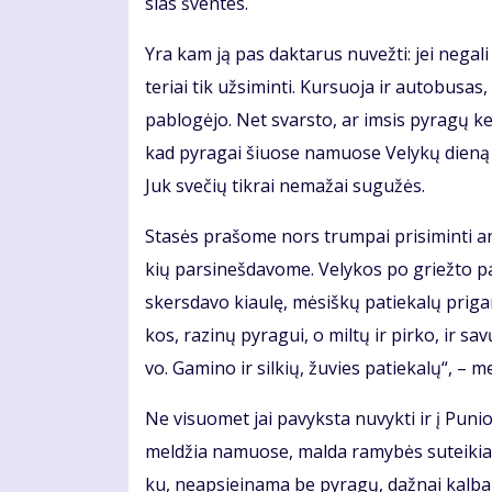
sias šven­tes.
Yra kam ją pas dak­ta­rus nu­vež­ti: jei ne­ga­l
te­riai tik už­si­min­ti. Kur­suo­ja ir au­to­bu­sa
pa­blo­gė­jo. Net svars­to, ar im­sis py­ra­gų ke­
kad py­ra­gai šiuo­se na­muo­se Ve­ly­kų die­ną
Juk sve­čių tik­rai ne­ma­žai su­gu­žės.
Sta­sės pra­šo­me nors trum­pai pri­si­min­ti an
kių par­si­neš­da­vo­me. Ve­ly­kos po griež­to p
skers­da­vo kiau­lę, mė­siš­kų pa­tie­ka­lų pri­ga­
kos, ra­zi­nų py­ra­gui, o mil­tų ir pir­ko, ir sa
vo. Ga­mi­no ir sil­kių, žu­vies pa­tie­ka­lų“, – m
Ne vi­suo­met jai pa­vyks­ta nu­vyk­ti ir į Pu­n
mel­džia na­muo­se, mal­da ra­my­bės su­tei­kia. D
ku, neap­si­ei­na­ma be py­ra­gų, daž­nai kal­b