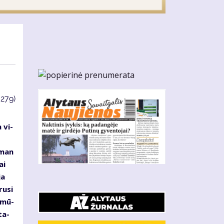
3279)
 vi­
s
s man
ai
ja
ru­si
d mū­
ta­