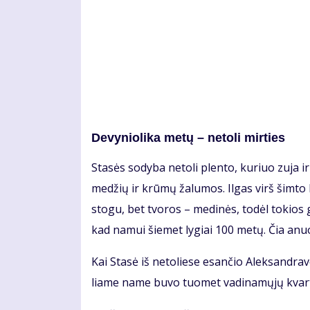
De­vy­nio­li­ka me­tų – ne­to­li mir­ties
Sta­sės so­dy­ba ne­to­li plen­to, ku­riuo zu­ja ir
me­džių ir krū­mų ža­lu­mos. Il­gas virš šim­to k
sto­gu, bet tvo­ros – me­di­nės, to­dėl to­kios
kad na­mui šie­met ly­giai 100 me­tų. Čia anu
Kai Sta­sė iš ne­to­lie­se esan­čio Alek­san­dra­v
lia­me na­me bu­vo tuo­met va­di­na­mų­jų kvar­t