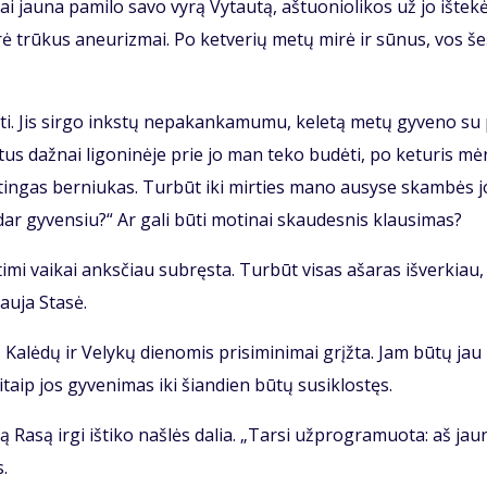
 jau­na pa­mi­lo sa­vo vy­rą Vy­tau­tą, aš­tuo­nio­li­kos už jo iš­te­kė
­rė trū­kus aneu­riz­mai. Po ket­ve­rių me­tų mi­rė ir sū­nus, vos še
ti. Jis sir­go inks­tų ne­pa­kan­ka­mu­mu, ke­le­tą me­tų gy­ve­no su
­tus daž­nai li­go­ni­nė­je prie jo man te­ko bu­dė­ti, po ke­tu­ris mė
tin­gas ber­niu­kas. Tur­būt iki mir­ties ma­no au­sy­se skam­bės j
ar gy­ven­siu?“ Ar ga­li bū­ti mo­ti­nai skau­des­nis klau­si­mas?
ti­mi vai­kai anks­čiau su­bręs­ta. Tur­būt vi­sas aša­ras iš­ver­kiau,
au­ja Sta­sė.
 Ka­lė­dų ir Ve­ly­kų die­no­mis pri­si­mi­ni­mai grįž­ta. Jam bū­tų jau
taip jos gy­ve­ni­mas iki šian­dien bū­tų su­si­klos­tęs.
 Ra­są ir­gi iš­ti­ko naš­lės da­lia. „Tar­si už­prog­ra­muo­ta: aš jau­
s.