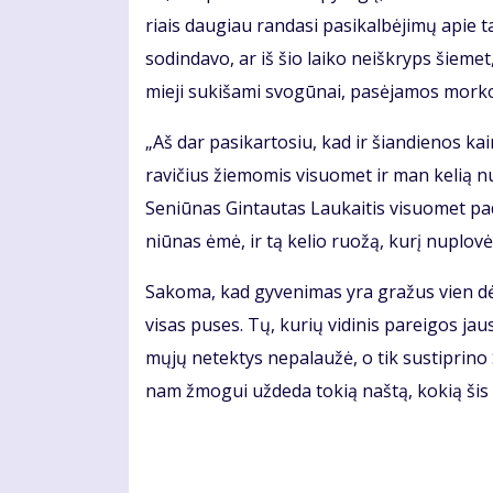
riais dau­giau ran­da­si pa­si­kal­bė­ji­mų apie ta
so­din­da­vo, ar iš šio lai­ko ne­iš­kryps šie­m
mie­ji su­ki­ša­mi svo­gū­nai, pa­sė­ja­mos mor­ko
„Aš dar pa­si­kar­to­siu, kad ir šian­die­nos 
ra­vi­čius žie­mo­mis vi­suo­met ir man ke­lią nu
Se­niū­nas Gin­tau­tas Lau­kai­tis vi­suo­met pa
niū­nas ėmė, ir tą ke­lio ruo­žą, ku­rį nu­plo­vė,
Sa­ko­ma, kad gy­ve­ni­mas yra gra­žus vien dė
vi­sas pu­ses. Tų, ku­rių vi­di­nis pa­rei­gos jau
mų­jų ne­tek­tys ne­pa­lau­žė, o tik su­stip­ri­no
nam žmo­gui už­de­da to­kią naš­tą, ko­kią šis 