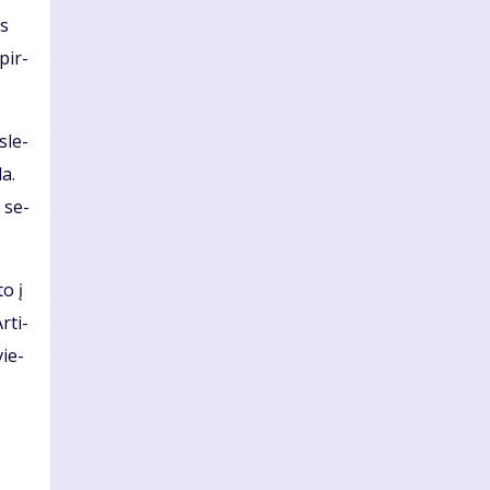
es
 pir­
­le­
da.
i se­
to į
r­ti­
vie­