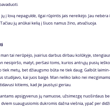
a­va­duo­ti.
 jų į lo­vą ne­pa­gul­dė, il­gai rū­pin­tis jais ne­rei­kė­jo. Jau ne­bė­ra 
i. Ta­čiau jų anū­kai ke­lią į šiuos na­mus ži­no, at­va­žiuo­ja.
ti
man tai ne­rū­pė­jo, įvai­rius dar­bus dir­bau ko­lū­ky­je, sten­giau­
 ne­si­pir­šo, ma­tyt, per­ša­si toms, ku­rios ant­rų­jų pu­sių ieš­ko
­go tiek me­tų, bet džiaugs­mo bū­ta ne tiek daug. Gal­būt lai­min­
us stu­di­ja­vo, kai juos bai­gė. Man ne­li­ko lai­ko nei mez­gi­mams
i­da­vu­si ki­tiems, kad jie jaus­tų­si ge­riau.
i­ran­tams ap­si­gy­ve­nus jų na­muo­se, už­si­mez­gę nuo­šir­daus b
su dviem su­au­gu­sio­mis duk­ro­mis daž­na vieš­nia, ypač per di­dži