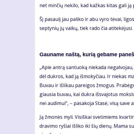
net min­čių ne­ki­lo, kad kaž­kas ki­tas ga­li ją p
Šį pa­sau­lį jau pa­li­ko ir abu vy­ro tė­vai, li­gos
sep­ty­nių jų vai­kų, tiek ra­do čia ati­te­kė­ju­s
Gau­na­me naš­tą, ku­rią ge­ba­me pa­neš­
„Apie an­trą san­tuo­ką nie­ka­da ne­gal­vo­jau, 
dėl duk­ros, kad ją iš­mo­ky­čiau. Ir nie­kas man
Bu­vau ir iš­li­kau pa­rei­gos žmo­gus. Pra­bė
giau­sia bu­vau, kai duk­ra iš­sva­jo­tus moks­l
nei au­di­mui“, – pa­sa­ko­ja Sta­sė, vi­są sa­ve at
Ją žmo­nės my­li. Vi­siš­kai sve­ti­miems kvar­t
dra­vi­mo ry­šiai iš­li­ko iki šių die­nų. Ma­ma 