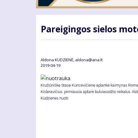
Pa­rei­gin­gos sie­los mo­
Aldona KUDZIENĖ, aldona@ana.lt
2019-04-19
Kružiūniškę Stasę Kuncevičienę aplankė kaimynas Rom
Kisleravičius, pirmiausia aptarė bulviasodžio reikalus. Al
Kudzienes nuotr.