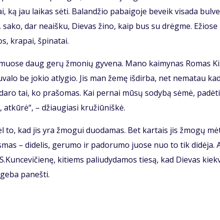
i, ką jau lai­kas sė­ti. Ba­lan­džio pa­bai­go­je be­veik vi­sa­da bul­v
et, sa­ko, dar ne­aiš­ku, Die­vas ži­no, kaip bus su drėg­me. Ežio­se
s, kra­pai, špi­na­tai.
kai­muo­se daug ge­rų žmo­nių gy­ve­na. Ma­no kai­my­nas Ro­mas Kis
­va­lo be jo­kio at­ly­gio. Jis man že­mę iš­dir­ba, net ne­ma­tau ka­
­da­ro tai, ko pra­šo­mas. Kai per­nai mū­sų so­dy­bą sė­mė, pa­dė­t
 at­kū­rė“, – džiau­gia­si kru­žiū­niš­kė.
l to, kad jis yra žmo­gui duo­da­mas. Bet kar­tais jis žmo­gų mė­
s­mas – di­de­lis, ge­ru­mo ir pa­do­ru­mo juo­se nuo to tik di­dė­ja. A
 S.Kun­ce­vi­čie­nę, ki­tiems pa­liu­dy­da­mos tie­są, kad Die­vas kiek­
ge­ba pa­neš­ti.