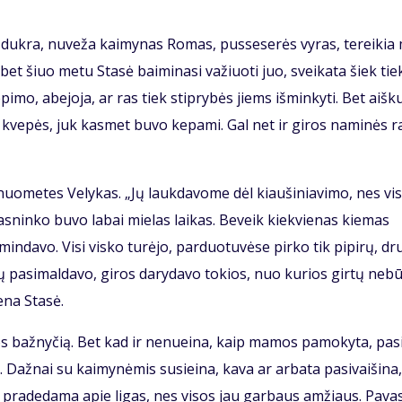
i duk­ra, nu­ve­ža kai­my­nas Ro­mas, pus­se­se­rės vy­ras, te­rei­ki
s, bet šiuo me­tu Sta­sė bai­mi­na­si va­žiuo­ti juo, svei­ka­ta šiek tie
pi­mo, abe­jo­ja, ar ras tiek stip­ry­bės jiems iš­min­ky­ti. Bet aiš­k
 kve­pės, juk kas­met bu­vo ke­pa­mi. Gal net ir gi­ros na­mi­nės ra
uo­me­tes Ve­ly­kas. „Jų lauk­da­vo­me dėl kiau­ši­nia­vi­mo, nes vi­
as­nin­ko bu­vo la­bai mie­las lai­kas. Be­veik kiek­vie­nas kie­mas
min­da­vo. Vi­si vis­ko tu­rė­jo, par­duo­tu­vė­se pir­ko tik pi­pi­rų, dr
­vų pa­si­mal­da­vo, gi­ros da­ry­da­vo to­kios, nuo ku­rios gir­tų ne­b
e­na Sta­sė.
ios baž­ny­čią. Bet kad ir ne­nu­ei­na, kaip ma­mos pa­mo­ky­ta, pa­s
až­nai su kai­my­nė­mis su­si­ei­na, ka­va ar ar­ba­ta pa­si­vai­ši­na,
a pra­de­da­ma apie li­gas, nes vi­sos jau gar­baus am­žiaus. Pa­va­