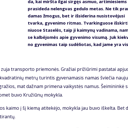
da, kai mirš­ta il­gai sir­gęs as­muo, ar­ti­mie­siems
pra­si­de­da ne­leng­vas ge­du­lo me­tas. Ne tik pra
da­mas žmo­gus, bet ir iš­si­de­ri­na nu­si­sto­vė­ju­si
tvar­ka, gy­ve­ni­mo rit­mas. Tvar­kin­guo­se iš­skir­t
niuo­se Sta­se­lės, taip ji kai­my­nų va­di­na­ma, na
se kal­bė­jo­mės apie gy­ve­ni­mo vi­su­mą. Juk kiek­
no gy­ve­ni­mas taip su­dė­lio­tas, kad ja­me yra vis
 zu­ja trans­por­to prie­mo­nės. Gra­žiai pri­žiū­ri­mi pa­sta­tai ap­juo
vad­ra­ti­nių met­rų tu­rin­tis gy­ve­na­ma­sis na­mas švie­čia nau­ju
 gra­žios, mat daž­nam pri­me­na vai­kys­tės na­mus. Šei­mi­nin­kė s
o­met bu­vo Kru­žiū­nų mo­kyk­la.
os kai­mo į šį kie­mą ati­te­kė­jo, mo­kyk­la jau bu­vo iš­kel­ta. Bet d
i­ran­tų.