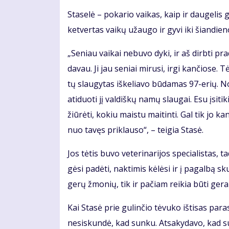
Sta­se­lė – po­ka­rio vai­kas, kaip ir dau­ge­lis g
ket­ver­tas vai­kų už­au­go ir gy­vi iki šian­die­n
„Se­niau vai­kai ne­bu­vo dy­ki, ir aš dirb­ti pr
da­vau. Ji jau se­niai mi­ru­si, ir­gi kan­čio­se.
tų slau­gy­tas iš­ke­lia­vo bū­da­mas 97-erių. N
ati­duo­ti jį val­diš­kų na­mų slau­gai. Esu įsi­ti
žiū­rė­ti, ko­kiu mais­tu mai­tin­ti. Gal tik jo ka
nuo ta­vęs pri­klau­so“, – tei­gia Sta­sė.
Jos tė­tis bu­vo ve­te­ri­na­ri­jos spe­cia­lis­ta
gė­si pa­dė­ti, nak­ti­mis kė­lė­si ir į pa­gal­bą 
ge­rų žmo­nių, tik ir pa­čiam rei­kia bū­ti ge­ram
Kai Sta­sė prie gu­lin­čio tė­vu­ko iš­ti­sas pa
ne­si­skun­dė, kad sun­ku. At­sa­ky­da­vo, kad su