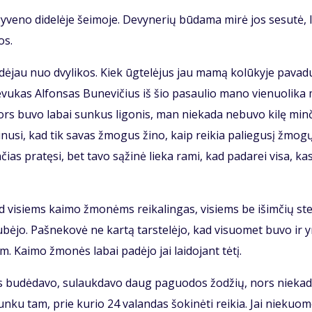
y­ve­no di­de­lė­je šei­mo­je. De­vy­ne­rių bū­da­ma mi­rė jos se­su­tė, l
os.
a­dė­jau nuo dvy­li­kos. Kiek ūg­te­lė­jus jau ma­mą ko­lū­ky­je pa­va­
 Tė­vu­kas Al­fon­sas Bu­ne­vi­čius iš šio pa­sau­lio ma­no vie­nuo­li­ka
ors bu­vo la­bai sun­kus li­go­nis, man nie­ka­da ne­bu­vo ki­lę min­
­ki­nu­si, kad tik sa­vas žmo­gus ži­no, kaip rei­kia pa­lie­gu­sį žmo­g
n­čias pra­tę­si, bet ta­vo są­ži­nė lie­ka ra­mi, kad pa­da­rei vi­sa, ka
s, tad vi­siems kai­mo žmo­nėms rei­ka­lin­gas, vi­siems be iš­im­čių st
sku­bė­jo. Pa­šne­ko­vė ne kar­tą tars­te­lė­jo, kad vi­suo­met bu­vo ir 
. Kai­mo žmo­nės la­bai pa­dė­jo jai lai­do­jant tė­tį.
­ras bu­dė­da­vo, su­lauk­da­vo daug pa­guo­dos žo­džių, nors nie­ka­
n­ku tam, prie ku­rio 24 va­lan­das šo­ki­nė­ti rei­kia. Jai nie­kuo­