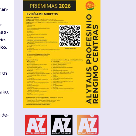
­ran­
i­
­muo­
vie­
­ko.
s­ti
a­ko,
i­de­