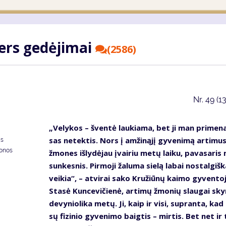
ters ge­dė­ji­mai
(2586)
Nr.
49 (1
„Ve­ly­kos – šven­tė lau­kia­ma, bet ji man pri­me­na
sas ne­tek­tis. Nors į am­ži­ną­jį gy­ve­ni­mą ar­ti­mu
as
donos
žmo­nes iš­ly­dė­jau įvai­riu me­tų lai­ku, pa­va­sa­ri
sun­kes­nis. Pir­mo­ji ža­lu­ma sie­lą la­bai nos­tal­giš­k
vei­kia“, – at­vi­rai sa­ko Kru­žiū­nų kai­mo gy­ven­to­
Sta­sė Kun­ce­vi­čie­nė, ar­ti­mų žmo­nių slau­gai sky­
de­vy­nio­li­ka me­tų. Ji, kaip ir vi­si, su­pran­ta, ka
sų fi­zi­nio gy­ve­ni­mo baig­tis – mir­tis. Bet net ir 