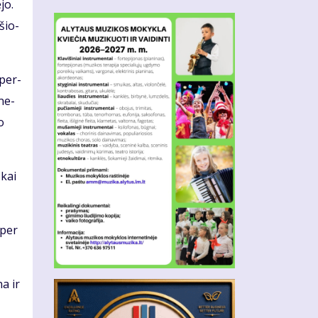
­jo.
­šio­
 per­
­ne­
o
 kai
 per
na ir