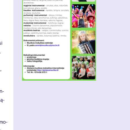
si
.
,
en­
­ą­
a mo­