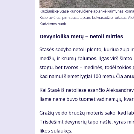
Kružiūniškę Stasę Kuncevičienę aplankė kaimynas Rom
Kisleravičius, pirmiausia aptarė bulviasodžio reikalus. Al
Kudzienes nuotr.
De­vy­nio­li­ka me­tų – ne­to­li mir­ties
Sta­sės so­dy­ba ne­to­li plen­to, ku­riuo zu­ja ir
me­džių ir krū­mų ža­lu­mos. Il­gas virš šim­to k
sto­gu, bet tvo­ros – me­di­nės, to­dėl to­kios
kad na­mui šie­met ly­giai 100 me­tų. Čia anu
Kai Sta­sė iš ne­to­lie­se esan­čio Alek­san­dra­v
lia­me na­me bu­vo tuo­met va­di­na­mų­jų kvar­t
Gra­žių vei­do bruo­žų mo­te­ris sa­ko, kad la­bai
Tris­de­šimt de­vy­ne­rių ta­po naš­le, vy­ras mi
li­kos su­lau­kęs.