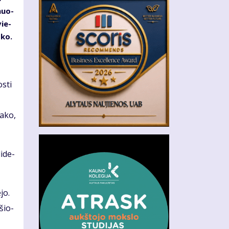
­muo­
vie­
­ko.
s­ti
a­ko,
i­de­
­jo.
­šio­