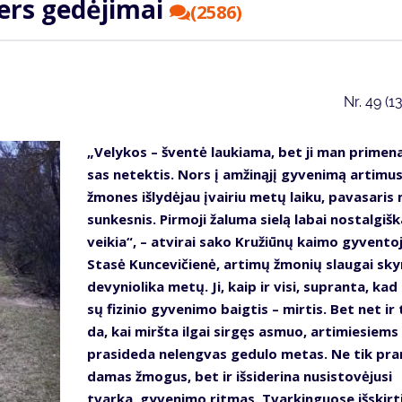
ters ge­dė­ji­mai
(2586)
Nr.
49 (1
„Ve­ly­kos – šven­tė lau­kia­ma, bet ji man pri­me­na
sas ne­tek­tis. Nors į am­ži­ną­jį gy­ve­ni­mą ar­ti­mu
žmo­nes iš­ly­dė­jau įvai­riu me­tų lai­ku, pa­va­sa­ri
sun­kes­nis. Pir­mo­ji ža­lu­ma sie­lą la­bai nos­tal­giš­k
vei­kia“, – at­vi­rai sa­ko Kru­žiū­nų kai­mo gy­ven­to­
Sta­sė Kun­ce­vi­čie­nė, ar­ti­mų žmo­nių slau­gai sky­
de­vy­nio­li­ka me­tų. Ji, kaip ir vi­si, su­pran­ta, ka
sų fi­zi­nio gy­ve­ni­mo baig­tis – mir­tis. Bet net ir 
da, kai mirš­ta il­gai sir­gęs as­muo, ar­ti­mie­siems
pra­si­de­da ne­leng­vas ge­du­lo me­tas. Ne tik pra
da­mas žmo­gus, bet ir iš­si­de­ri­na nu­si­sto­vė­ju­si
tvar­ka, gy­ve­ni­mo rit­mas. Tvar­kin­guo­se iš­skir­t