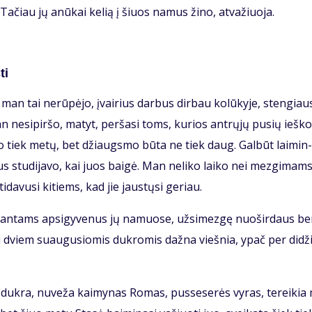
i. Ta­čiau jų anū­kai ke­lią į šiuos na­mus ži­no, at­va­žiuo­ja.
ti
man tai ne­rū­pė­jo, įvai­rius dar­bus dir­bau ko­lū­ky­je, sten­giau­
 ne­si­pir­šo, ma­tyt, per­ša­si toms, ku­rios ant­rų­jų pu­sių ieš­ko
­go tiek me­tų, bet džiaugs­mo bū­ta ne tiek daug. Gal­būt lai­min­
us stu­di­ja­vo, kai juos bai­gė. Man ne­li­ko lai­ko nei mez­gi­mams
i­da­vu­si ki­tiems, kad jie jaus­tų­si ge­riau.
i­ran­tams ap­si­gy­ve­nus jų na­muo­se, už­si­mez­gę nuo­šir­daus b
su dviem su­au­gu­sio­mis duk­ro­mis daž­na vieš­nia, ypač per di­dži
i duk­ra, nu­ve­ža kai­my­nas Ro­mas, pus­se­se­rės vy­ras, te­rei­ki