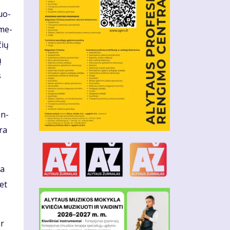
duo­
 me­
čių
ų
s
en­
yra
da
met
ir