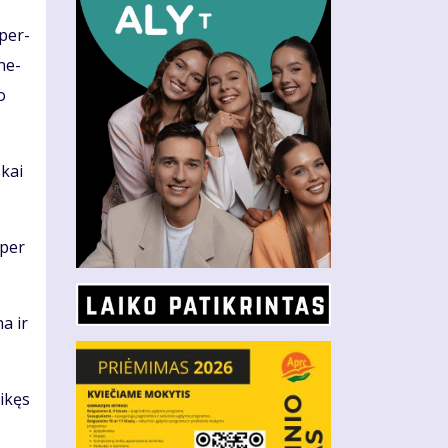
 per­
­ne­
o
 kai
 per
na ir
i­kęs