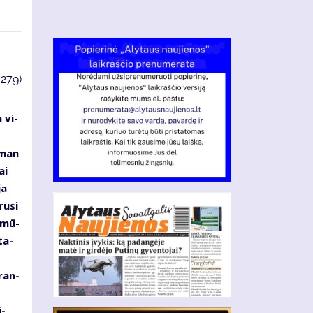
3279)
 vi­
s
s man
ai
ja
ru­si
d mū­
ta­
­ran­
i­