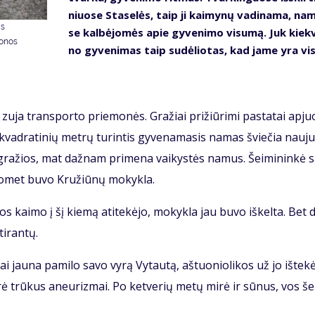
niuo­se Sta­se­lės, taip ji kai­my­nų va­di­na­ma, na
as
se kal­bė­jo­mės apie gy­ve­ni­mo vi­su­mą. Juk kiek­
donos
no gy­ve­ni­mas taip su­dė­lio­tas, kad ja­me yra vis
 zu­ja trans­por­to prie­mo­nės. Gra­žiai pri­žiū­ri­mi pa­sta­tai ap­juo
vad­ra­ti­nių met­rų tu­rin­tis gy­ve­na­ma­sis na­mas švie­čia nau­ju
 gra­žios, mat daž­nam pri­me­na vai­kys­tės na­mus. Šei­mi­nin­kė s
o­met bu­vo Kru­žiū­nų mo­kyk­la.
os kai­mo į šį kie­mą ati­te­kė­jo, mo­kyk­la jau bu­vo iš­kel­ta. Bet d
i­ran­tų.
 jau­na pa­mi­lo sa­vo vy­rą Vy­tau­tą, aš­tuo­nio­li­kos už jo iš­te­kė
­rė trū­kus aneu­riz­mai. Po ket­ve­rių me­tų mi­rė ir sū­nus, vos še