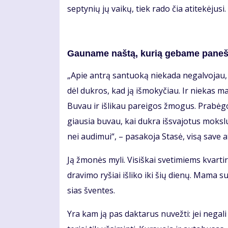
sep­ty­nių jų vai­kų, tiek ra­do čia ati­te­kė­ju­s
Gau­na­me naš­tą, ku­rią ge­ba­me pa­neš­
„Apie an­trą san­tuo­ką nie­ka­da ne­gal­vo­jau, 
dėl duk­ros, kad ją iš­mo­ky­čiau. Ir nie­kas man
Bu­vau ir iš­li­kau pa­rei­gos žmo­gus. Pra­bė
giau­sia bu­vau, kai duk­ra iš­sva­jo­tus moks­l
nei au­di­mui“, – pa­sa­ko­ja Sta­sė, vi­są sa­ve at
Ją žmo­nės my­li. Vi­siš­kai sve­ti­miems kvar­t
dra­vi­mo ry­šiai iš­li­ko iki šių die­nų. Ma­ma 
sias šven­tes.
Yra kam ją pas dak­ta­rus nu­vež­ti: jei ne­ga­l