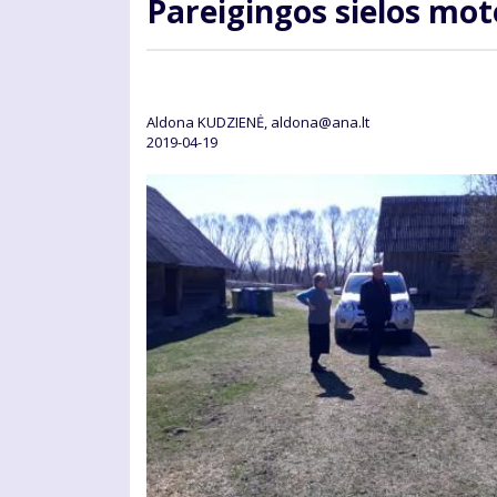
Pa­rei­gin­gos sie­los mo­
Aldona KUDZIENĖ, aldona@ana.lt
2019-04-19