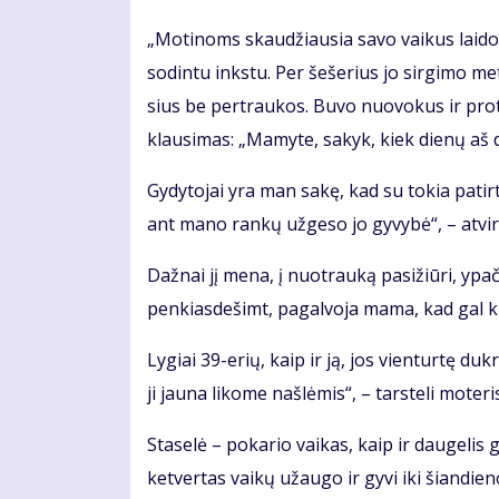
„Mo­ti­noms skau­džiau­sia sa­vo vai­kus lai­do­
so­din­tu inks­tu. Per še­še­rius jo sir­gi­mo me
sius be per­trau­kos. Bu­vo nuo­vo­kus ir pro­
klau­si­mas: „Ma­my­te, sa­kyk, kiek die­nų aš d
Gy­dy­to­jai yra man sa­kę, kad su to­kia pa­tir­
ant ma­no ran­kų už­ge­so jo gy­vy­bė“, – at­vi­r
Daž­nai jį me­na, į nuo­trau­ką pa­si­žiū­ri, ypač
pen­kias­de­šimt, pa­gal­vo­ja ma­ma, kad gal ki­
Ly­giai 39-erių, kaip ir ją, jos vien­tur­tę duk­rą
ji jau­na li­ko­me naš­lė­mis“, – tars­te­li mo­te­ri
Sta­se­lė – po­ka­rio vai­kas, kaip ir dau­ge­lis g
ket­ver­tas vai­kų už­au­go ir gy­vi iki šian­die­n