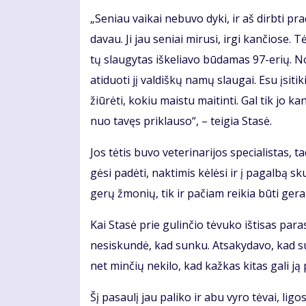
„Se­niau vai­kai ne­bu­vo dy­ki, ir aš dirb­ti pr
da­vau. Ji jau se­niai mi­ru­si, ir­gi kan­čio­se.
tų slau­gy­tas iš­ke­lia­vo bū­da­mas 97-erių. N
ati­duo­ti jį val­diš­kų na­mų slau­gai. Esu įsi­ti
žiū­rė­ti, ko­kiu mais­tu mai­tin­ti. Gal tik jo ka
nuo ta­vęs pri­klau­so“, – tei­gia Sta­sė.
Jos tė­tis bu­vo ve­te­ri­na­ri­jos spe­cia­lis­ta
gė­si pa­dė­ti, nak­ti­mis kė­lė­si ir į pa­gal­bą 
ge­rų žmo­nių, tik ir pa­čiam rei­kia bū­ti ge­ram
Kai Sta­sė prie gu­lin­čio tė­vu­ko iš­ti­sas pa
ne­si­skun­dė, kad sun­ku. At­sa­ky­da­vo, kad su
net min­čių ne­ki­lo, kad kaž­kas ki­tas ga­li ją p
Šį pa­sau­lį jau pa­li­ko ir abu vy­ro tė­vai, li­gos