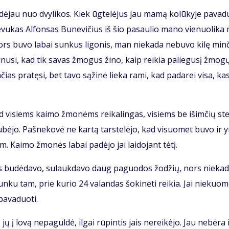
a­dė­jau nuo dvy­li­kos. Kiek ūg­te­lė­jus jau ma­mą ko­lū­ky­je pa­va­
 Tė­vu­kas Al­fon­sas Bu­ne­vi­čius iš šio pa­sau­lio ma­no vie­nuo­li­ka
ors bu­vo la­bai sun­kus li­go­nis, man nie­ka­da ne­bu­vo ki­lę min­
­ki­nu­si, kad tik sa­vas žmo­gus ži­no, kaip rei­kia pa­lie­gu­sį žmo­g
n­čias pra­tę­si, bet ta­vo są­ži­nė lie­ka ra­mi, kad pa­da­rei vi­sa, ka
s, tad vi­siems kai­mo žmo­nėms rei­ka­lin­gas, vi­siems be iš­im­čių st
sku­bė­jo. Pa­šne­ko­vė ne kar­tą tars­te­lė­jo, kad vi­suo­met bu­vo ir 
. Kai­mo žmo­nės la­bai pa­dė­jo jai lai­do­jant tė­tį.
­ras bu­dė­da­vo, su­lauk­da­vo daug pa­guo­dos žo­džių, nors nie­ka­
n­ku tam, prie ku­rio 24 va­lan­das šo­ki­nė­ti rei­kia. Jai nie­kuo­
a­va­duo­ti.
 jų į lo­vą ne­pa­gul­dė, il­gai rū­pin­tis jais ne­rei­kė­jo. Jau ne­bė­ra 