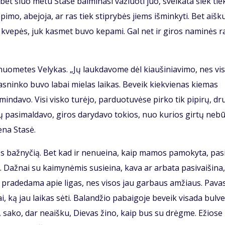
s, bet šiuo me­tu Sta­sė bai­mi­na­si va­žiuo­ti juo, svei­ka­ta šiek tie
pi­mo, abe­jo­ja, ar ras tiek stip­ry­bės jiems iš­min­ky­ti. Bet aiš­k
 kve­pės, juk kas­met bu­vo ke­pa­mi. Gal net ir gi­ros na­mi­nės ra
uo­me­tes Ve­ly­kas. „Jų lauk­da­vo­me dėl kiau­ši­nia­vi­mo, nes vi­
as­nin­ko bu­vo la­bai mie­las lai­kas. Be­veik kiek­vie­nas kie­mas
min­da­vo. Vi­si vis­ko tu­rė­jo, par­duo­tu­vė­se pir­ko tik pi­pi­rų, dr
­vų pa­si­mal­da­vo, gi­ros da­ry­da­vo to­kios, nuo ku­rios gir­tų ne­b
e­na Sta­sė.
ios baž­ny­čią. Bet kad ir ne­nu­ei­na, kaip ma­mos pa­mo­ky­ta, pa­s
až­nai su kai­my­nė­mis su­si­ei­na, ka­va ar ar­ba­ta pa­si­vai­ši­na,
a pra­de­da­ma apie li­gas, nes vi­sos jau gar­baus am­žiaus. Pa­va­
i, ką jau lai­kas sė­ti. Ba­lan­džio pa­bai­go­je be­veik vi­sa­da bul­v
et, sa­ko, dar ne­aiš­ku, Die­vas ži­no, kaip bus su drėg­me. Ežio­se