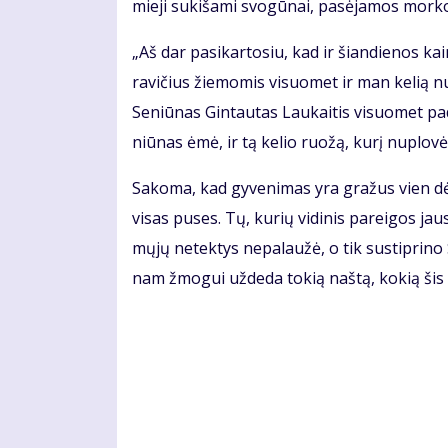
mie­ji su­ki­ša­mi svo­gū­nai, pa­sė­ja­mos mor­ko
„Aš dar pa­si­kar­to­siu, kad ir šian­die­nos 
ra­vi­čius žie­mo­mis vi­suo­met ir man ke­lią nu
Se­niū­nas Gin­tau­tas Lau­kai­tis vi­suo­met pa
niū­nas ėmė, ir tą ke­lio ruo­žą, ku­rį nu­plo­vė,
Sa­ko­ma, kad gy­ve­ni­mas yra gra­žus vien dė
vi­sas pu­ses. Tų, ku­rių vi­di­nis pa­rei­gos jau
mų­jų ne­tek­tys ne­pa­lau­žė, o tik su­stip­ri­no
nam žmo­gui už­de­da to­kią naš­tą, ko­kią šis 