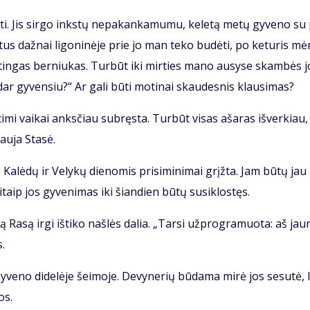
ti. Jis sir­go inks­tų ne­pa­kan­ka­mu­mu, ke­le­tą me­tų gy­ve­no su
­tus daž­nai li­go­ni­nė­je prie jo man te­ko bu­dė­ti, po ke­tu­ris mė
tin­gas ber­niu­kas. Tur­būt iki mir­ties ma­no au­sy­se skam­bės j
ar gy­ven­siu?“ Ar ga­li bū­ti mo­ti­nai skau­des­nis klau­si­mas?
ti­mi vai­kai anks­čiau su­bręs­ta. Tur­būt vi­sas aša­ras iš­ver­kiau,
au­ja Sta­sė.
 Ka­lė­dų ir Ve­ly­kų die­no­mis pri­si­mi­ni­mai grįž­ta. Jam bū­tų jau
taip jos gy­ve­ni­mas iki šian­dien bū­tų su­si­klos­tęs.
 Ra­są ir­gi iš­ti­ko naš­lės da­lia. „Tar­si už­prog­ra­muo­ta: aš jau­
s.
y­ve­no di­de­lė­je šei­mo­je. De­vy­ne­rių bū­da­ma mi­rė jos se­su­tė, l
os.