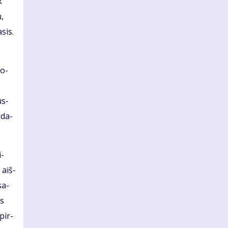
k
u,
­sis.
so­
us­
ū­da­
i­
 aiš­
sa­
es
 pir­