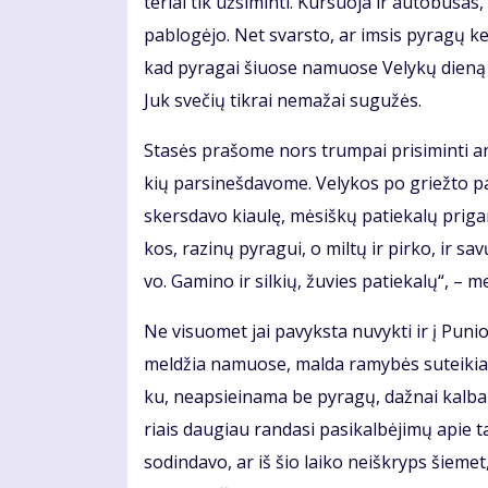
te­riai tik už­si­min­ti. Kur­suo­ja ir au­to­bu­sa
pa­blo­gė­jo. Net svars­to, ar im­sis py­ra­gų ke­
kad py­ra­gai šiuo­se na­muo­se Ve­ly­kų die­ną
Juk sve­čių tik­rai ne­ma­žai su­gu­žės.
Sta­sės pra­šo­me nors trum­pai pri­si­min­ti an
kių par­si­neš­da­vo­me. Ve­ly­kos po griež­to p
skers­da­vo kiau­lę, mė­siš­kų pa­tie­ka­lų pri­ga­
kos, ra­zi­nų py­ra­gui, o mil­tų ir pir­ko, ir sa
vo. Ga­mi­no ir sil­kių, žu­vies pa­tie­ka­lų“, – m
Ne vi­suo­met jai pa­vyks­ta nu­vyk­ti ir į Pu­n
mel­džia na­muo­se, mal­da ra­my­bės su­tei­kia. D
ku, neap­si­ei­na­ma be py­ra­gų, daž­nai kal­b
riais dau­giau ran­da­si pa­si­kal­bė­ji­mų apie ta
so­din­da­vo, ar iš šio lai­ko ne­iš­kryps šie­m