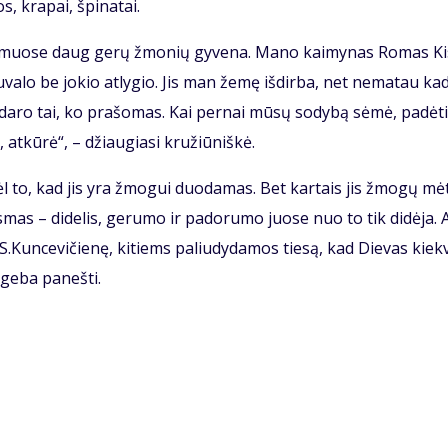
s, kra­pai, špi­na­tai.
kai­muo­se daug ge­rų žmo­nių gy­ve­na. Ma­no kai­my­nas Ro­mas Kis
­va­lo be jo­kio at­ly­gio. Jis man že­mę iš­dir­ba, net ne­ma­tau ka­
­da­ro tai, ko pra­šo­mas. Kai per­nai mū­sų so­dy­bą sė­mė, pa­dė­t
 at­kū­rė“, – džiau­gia­si kru­žiū­niš­kė.
l to, kad jis yra žmo­gui duo­da­mas. Bet kar­tais jis žmo­gų mė­
s­mas – di­de­lis, ge­ru­mo ir pa­do­ru­mo juo­se nuo to tik di­dė­ja. A
 S.Kun­ce­vi­čie­nę, ki­tiems pa­liu­dy­da­mos tie­są, kad Die­vas kiek­
ge­ba pa­neš­ti.