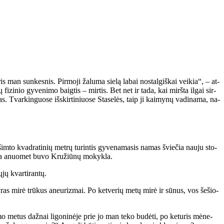
is man sun­kes­nis. Pir­mo­ji ža­lu­ma sie­lą la­bai nos­tal­giš­kai vei­kia“, – at­
fi­zi­nio gy­ve­ni­mo baig­tis – mir­tis. Bet net ir ta­da, kai mirš­ta il­gai sir­
s. Tvar­kin­guo­se iš­skir­ti­niuo­se Sta­se­lės, taip ji kai­my­nų va­di­na­ma, na­
 šim­to kvad­ra­ti­nių met­rų tu­rin­tis gy­ve­na­ma­sis na­mas švie­čia nau­ju sto­
Čia anuo­met bu­vo Kru­žiū­nų mo­kyk­la.
jų kvar­ti­ran­tų.
vy­ras mi­rė trū­kus aneu­riz­mai. Po ket­ve­rių me­tų mi­rė ir sū­nus, vos še­šio­
mo me­tus daž­nai li­go­ni­nė­je prie jo man te­ko bu­dė­ti, po ke­tu­ris mė­ne­