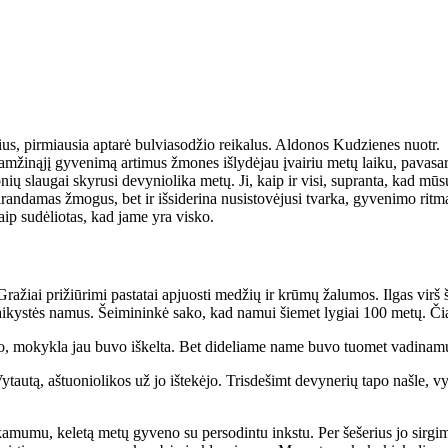
, pirmiausia aptarė bulviasodžio reikalus. Aldonos Kudzienes nuotr.
ži­ną­jį gy­ve­ni­mą ar­ti­mus žmo­nes iš­ly­dė­jau įvai­riu me­tų lai­ku, pa­va­sa­r
ų slau­gai sky­ru­si de­vy­nio­li­ka me­tų. Ji, kaip ir vi­si, su­pran­ta, kad mū­sų 
n­da­mas žmo­gus, bet ir iš­si­de­ri­na nu­si­sto­vė­ju­si tvar­ka, gy­ve­ni­mo rit­ma
ip su­dė­lio­tas, kad ja­me yra vis­ko.
Gra­žiai pri­žiū­ri­mi pa­sta­tai ap­juos­ti me­džių ir krū­mų ža­lu­mos. Il­gas virš
ai­kys­tės na­mus. Šei­mi­nin­kė sa­ko, kad na­mui šie­met ly­giai 100 me­tų. 
jo, mo­kyk­la jau bu­vo iš­kel­ta. Bet di­de­lia­me na­me bu­vo tuo­met va­di­na­mų­
au­tą, aš­tuo­nio­li­kos už jo iš­te­kė­jo. Tris­de­šimt de­vy­ne­rių ta­po naš­le, 
a­mu­mu, ke­le­tą me­tų gy­ve­no su per­so­din­tu inks­tu. Per še­še­rius jo sir­gi­