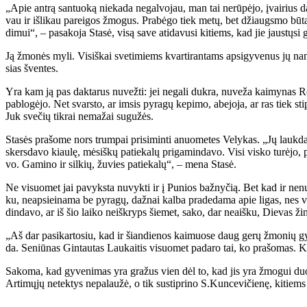
„Apie an­trą san­tuo­ką nie­ka­da ne­gal­vo­jau, man tai ne­rū­pė­jo, įvai­rius da
vau ir iš­li­kau pa­rei­gos žmo­gus. Pra­bė­go tiek me­tų, bet džiaugs­mo bū­t
di­mui“, – pa­sa­ko­ja Sta­sė, vi­są sa­ve ati­da­vu­si ki­tiems, kad jie jaus­tų­si 
Ją žmo­nės my­li. Vi­siš­kai sve­ti­miems kvar­ti­ran­tams ap­si­gy­ve­nus jų na
sias šven­tes.
Yra kam ją pas dak­ta­rus nu­vež­ti: jei ne­ga­li duk­ra, nu­ve­ža kai­my­nas Ro­ma
pa­blo­gė­jo. Net svars­to, ar im­sis py­ra­gų ke­pi­mo, abe­jo­ja, ar ras tiek s
Juk sve­čių tik­rai ne­ma­žai su­gu­žės.
Sta­sės pra­šo­me nors trum­pai pri­si­min­ti anuo­me­tes Ve­ly­kas. „Jų lauk­da
skers­da­vo kiau­lę, mė­siš­kų pa­tie­ka­lų pri­ga­min­da­vo. Vi­si vis­ko tu­rė­jo, 
vo. Ga­mi­no ir sil­kių, žu­vies pa­tie­ka­lų“, – me­na Sta­sė.
Ne vi­suo­met jai pa­vyks­ta nu­vyk­ti ir į Pu­nios baž­ny­čią. Bet kad ir ne­nu­
ku, neap­si­ei­na­ma be py­ra­gų, daž­nai kal­ba pra­de­da­ma apie li­gas, nes vi­
din­da­vo, ar iš šio lai­ko ne­iš­kryps šie­met, sa­ko, dar ne­aiš­ku, Die­vas ži
„Aš dar pa­si­kar­to­siu, kad ir šian­die­nos kai­muo­se daug ge­rų žmo­nių gy
da. Se­niū­nas Gin­tau­tas Lau­kai­tis vi­suo­met pa­da­ro tai, ko pra­šo­mas. Kai
Sa­ko­ma, kad gy­ve­ni­mas yra gra­žus vien dėl to, kad jis yra žmo­gui duo­da­
Ar­ti­mų­jų ne­tek­tys ne­pa­lau­žė, o tik su­stip­ri­no S.Kun­ce­vi­čie­nę, ki­ti