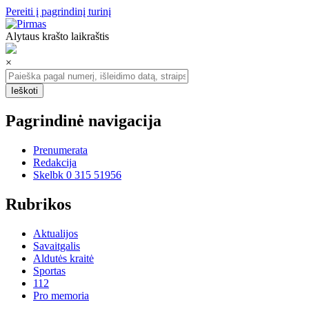
Pereiti į pagrindinį turinį
Alytaus krašto laikraštis
×
Pagrindinė navigacija
Prenumerata
Redakcija
Skelbk 0 315 51956
Rubrikos
Aktualijos
Savaitgalis
Aldutės kraitė
Sportas
112
Pro memoria