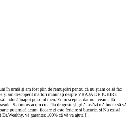
uni în urmă și am fost plin de remușcări pentru că nu știam ce să fac
cia mea și am descoperit martori minunați despre VRAJA DE IUBIRE
 să-l aducă înapoi pe soțul meu. Eram sceptic, dar nu aveam altă
pașnic. S-a întors acum cu atâta dragoste și grijă. astăzi mă bucur să vă
oarte puternică acum, fiecare zi este fericire și bucurie. și Nu există
ți Dr.Wealthy, vă garantez 100% că vă va ajuta !!.