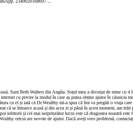
atsApp. 2349020168697 ...
loasă. Sunt Beth Walters din Anglia. Soțul meu a divorțat de mine cu 4 l
 internet cu privire la modul în care aș putea obține ajutor în căsni
ra cu el și iată că Dr.Wealthy mi-a spus că îmi va pregăti o vraja care
nat că se întoarce acasă și din acea zi și până în acest moment, am trăit 
poi iubitorii și cel mai surprinzător lucru este că dragostea noastră este f
.Wealthy oricui are nevoie de ajutor. Dacă aveți vreo problemă, contacta