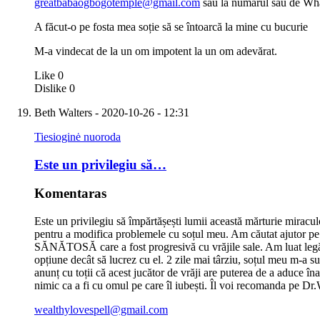
greatbabaogbogotemple@gmail.com
sau la numărul său de Wh
A făcut-o pe fosta mea soție să se întoarcă la mine cu bucurie
M-a vindecat de la un om impotent la un om adevărat.
Like
0
Dislike
0
Beth Walters
- 2020-10-26 - 12:31
Tiesioginė nuoroda
Este un privilegiu să…
Komentaras
Este un privilegiu să împărtășești lumii această mărturie miracu
pentru a modifica problemele cu soțul meu. Am căutat ajutor pe
SĂNĂTOSĂ care a fost progresivă cu vrăjile sale. Am luat legătu
opțiune decât să lucrez cu el. 2 zile mai târziu, soțul meu m-a su
anunț cu toții că acest jucător de vrăji are puterea de a aduce îna
nimic ca a fi cu omul pe care îl iubești. Îl voi recomanda pe Dr
wealthylovespell@gmail.com