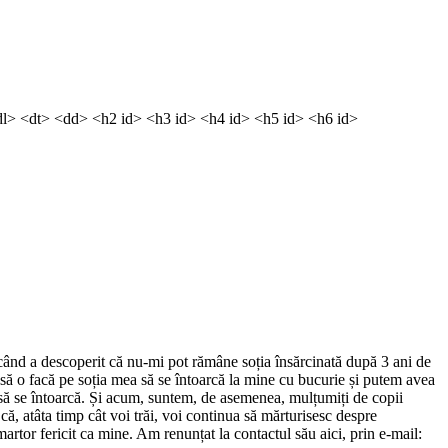
dl> <dt> <dd> <h2 id> <h3 id> <h4 id> <h5 id> <h6 id>
ând a descoperit că nu-mi pot rămâne soția însărcinată după 3 ani de
e să o facă pe soția mea să se întoarcă la mine cu bucurie și putem avea
să se întoarcă. Și acum, suntem, de asemenea, mulțumiți de copii
, atâta timp cât voi trăi, voi continua să mărturisesc despre
 martor fericit ca mine. Am renunțat la contactul său aici, prin e-mail: