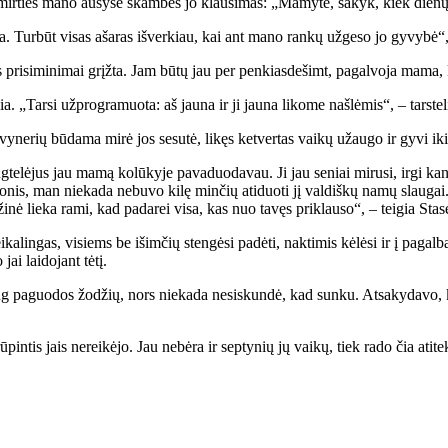
 mir­ties ma­no au­sy­se skam­bės jo klau­si­mas: „Ma­my­te, sa­kyk, kiek die­nų 
a. Tur­būt vi­sas aša­ras iš­ver­kiau, kai ant ma­no ran­kų už­ge­so jo gy­vy­bė“, –
 pri­si­mi­ni­mai grįž­ta. Jam bū­tų jau per pen­kias­de­šimt, pa­gal­vo­ja ma­ma, 
ia. „Tar­si už­prog­ra­muo­ta: aš jau­na ir ji jau­na li­ko­me naš­lė­mis“, – tars­te­l
­vy­ne­rių bū­da­ma mi­rė jos se­su­tė, li­kęs ket­ver­tas vai­kų už­au­go ir gy­vi ik
te­lė­jus jau ma­mą ko­lū­ky­je pa­va­duo­da­vau. Ji jau se­niai mi­ru­si, ir­gi kan
­nis, man nie­ka­da ne­bu­vo ki­lę min­čių ati­duo­ti jį val­diš­kų na­mų slau­gai.
­ži­nė lie­ka ra­mi, kad pa­da­rei vi­sa, kas nuo ta­vęs pri­klau­so“, – tei­gia Sta­s
­ka­lin­gas, vi­siems be iš­im­čių sten­gė­si pa­dė­ti, nak­ti­mis kė­lė­si ir į pa­ga
i lai­do­jant tė­tį.
daug pa­guo­dos žo­džių, nors nie­ka­da ne­si­skun­dė, kad sun­ku. At­sa­ky­da­vo,
rū­pin­tis jais ne­rei­kė­jo. Jau ne­bė­ra ir sep­ty­nių jų vai­kų, tiek ra­do čia ati­t