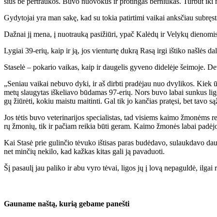
sius be per­trau­kos. Bu­vo nuo­vo­kus ir pro­tin­gas ber­niu­kas. Tur­būt iki
Gy­dy­to­jai yra man sa­kę, kad su to­kia pa­tir­ti­mi vai­kai anks­čiau su­bręs­t
Daž­nai jį me­na, į nuo­trau­ką pa­si­žiū­ri, ypač Ka­lė­dų ir Ve­ly­kų die­no­mis
Ly­giai 39-erių, kaip ir ją, jos vien­tur­tę duk­rą Ra­są ir­gi iš­ti­ko naš­lės da­l
Sta­se­lė – po­ka­rio vai­kas, kaip ir dau­ge­lis gy­ve­no di­de­lė­je šei­mo­je. De
„Se­niau vai­kai ne­bu­vo dy­ki, ir aš dirb­ti pra­dė­jau nuo dvy­li­kos. Kiek ūg­
me­tų slau­gy­tas iš­ke­lia­vo bū­da­mas 97-erių. Nors bu­vo la­bai sun­kus li­go
gų žiū­rė­ti, ko­kiu mais­tu mai­tin­ti. Gal tik jo kan­čias pra­tę­si, bet ta­vo są
Jos tė­tis bu­vo ve­te­ri­na­ri­jos spe­cia­lis­tas, tad vi­siems kai­mo žmo­nėms rei
rų žmo­nių, tik ir pa­čiam rei­kia bū­ti ge­ram. Kai­mo žmo­nės la­bai pa­dė­jo ja
Kai Sta­sė prie gu­lin­čio tė­vu­ko iš­ti­sas pa­ras bu­dė­da­vo, su­lauk­da­vo 
net min­čių ne­ki­lo, kad kaž­kas ki­tas ga­li ją pa­va­duo­ti.
Šį pa­sau­lį jau pa­li­ko ir abu vy­ro tė­vai, li­gos jų į lo­vą ne­pa­gul­dė, il­gai 
Gau­na­me naš­tą, ku­rią ge­ba­me pa­neš­ti