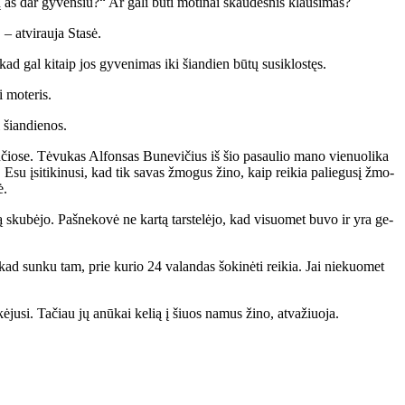
aš dar gy­ven­siu?“ Ar ga­li bū­ti mo­ti­nai skau­des­nis klau­si­mas?
 at­vi­rau­ja Sta­sė.
kad gal ki­taip jos gy­ve­ni­mas iki šian­dien bū­tų su­si­klos­tęs.
i mo­te­ris.
i šian­die­nos.
­čio­se. Tė­vu­kas Al­fon­sas Bu­ne­vi­čius iš šio pa­sau­lio ma­no vie­nuo­li­ka
 Esu įsi­ti­ki­nu­si, kad tik sa­vas žmo­gus ži­no, kaip rei­kia pa­lie­gu­sį žmo­
ė.
l­bą sku­bė­jo. Pa­šne­ko­vė ne kar­tą tars­te­lė­jo, kad vi­suo­met bu­vo ir yra ge­
 kad sun­ku tam, prie ku­rio 24 va­lan­das šo­ki­nė­ti rei­kia. Jai nie­kuo­met
e­kė­ju­si. Ta­čiau jų anū­kai ke­lią į šiuos na­mus ži­no, at­va­žiuo­ja.