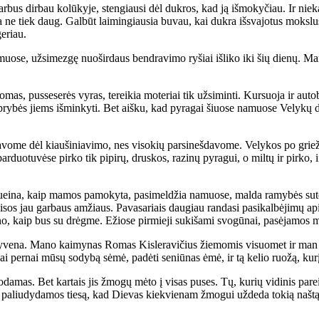
r­bus dir­bau ko­lū­ky­je, sten­giau­si dėl duk­ros, kad ją iš­mo­ky­čiau. Ir nie­k
a ne tiek daug. Gal­būt lai­min­giau­sia bu­vau, kai duk­ra iš­sva­jo­tus moks­lu
ge­riau.
­muo­se, už­si­mez­gę nuo­šir­daus ben­dra­vi­mo ry­šiai iš­li­ko iki šių die­nų.
s, pus­se­se­rės vy­ras, te­rei­kia mo­te­riai tik už­si­min­ti. Kur­suo­ja ir au­to­
tip­ry­bės jiems iš­min­ky­ti. Bet aiš­ku, kad py­ra­gai šiuo­se na­muo­se Ve­ly­kų
­vo­me dėl kiau­ši­nia­vi­mo, nes vi­so­kių par­si­neš­da­vo­me. Ve­ly­kos po grie
par­duo­tu­vė­se pir­ko tik pi­pi­rų, drus­kos, ra­zi­nų py­ra­gui, o mil­tų ir pir­ko,
ei­na, kaip ma­mos pa­mo­ky­ta, pa­si­mel­džia na­muo­se, mal­da ra­my­bės su­tei­k
sos jau gar­baus am­žiaus. Pa­va­sa­riais dau­giau ran­da­si pa­si­kal­bė­ji­mų api
­no, kaip bus su drėg­me. Ežio­se pir­mie­ji su­ki­ša­mi svo­gū­nai, pa­sė­ja­mos mo
­ve­na. Ma­no kai­my­nas Ro­mas Kis­le­ra­vi­čius žie­mo­mis vi­suo­met ir man ke
 per­nai mū­sų so­dy­bą sė­mė, pa­dė­ti se­niū­nas ėmė, ir tą ke­lio ruo­žą, ku­rį 
mas. Bet kar­tais jis žmo­gų mė­to į vi­sas pu­ses. Tų, ku­rių vi­di­nis pa­rei­g
ems pa­liu­dy­da­mos tie­są, kad Die­vas kiek­vie­nam žmo­gui už­de­da to­kią naš­tą