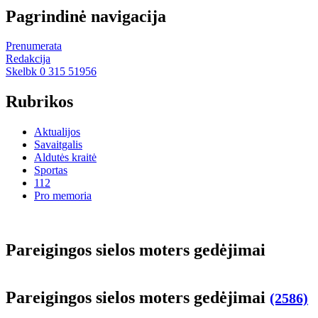
Pagrindinė navigacija
Prenumerata
Redakcija
Skelbk 0 315 51956
Rubrikos
Aktualijos
Savaitgalis
Aldutės kraitė
Sportas
112
Pro memoria
Pa­rei­gin­gos sie­los mo­ters ge­dė­ji­mai
Pa­rei­gin­gos sie­los mo­ters ge­dė­ji­mai
(2586)