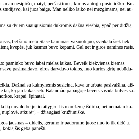
as man ne­si­pir­šo, ma­tyt, per­ša­si toms, ku­rios ant­rų­jų pu­sių ieš­ko. Bu­
s stu­di­ja­vo, kai juos bai­gė. Man ne­li­ko lai­ko nei mez­gi­mams, nei au­
 Ma­ma su dviem su­au­gu­sio­mis duk­ro­mis daž­na vieš­nia, ypač per di­dži­ą­
bu­sas, bet šiuo me­tu Sta­sė bai­mi­na­si va­žiuo­ti juo, svei­ka­ta šiek tiek
 die­ną kve­pės, juk kas­met bu­vo ke­pa­mi. Gal net ir gi­ros na­mi­nės ra­sis.
ž­to pas­nin­ko bu­vo la­bai mie­las lai­kas. Be­veik kiek­vie­nas kie­mas
 ir sa­vų pa­si­mal­da­vo, gi­ros da­ry­da­vo to­kios, nuo ku­rios gir­tų ne­bū­da­
ia. Daž­nai su kai­my­nė­mis su­si­ei­na, ka­va ar ar­ba­ta pa­si­vai­ši­na, aiš­
e tai, ką jau lai­kas sė­ti. Ba­lan­džio pa­bai­go­je be­veik vi­sa­da bul­ves so­
r­kos, kra­pai, špi­na­tai.
­lią nu­va­lo be jo­kio at­ly­gio. Jis man že­mę iš­dir­ba, net ne­ma­tau ka­
nu­plo­vė, at­kū­rė“, – džiau­gia­si kru­žiū­niš­kė.
os jaus­mas – di­de­lis, ge­ru­mo ir pa­do­ru­mo juo­se nuo to tik di­dė­ja.
, ko­kią šis ge­ba pa­neš­ti.