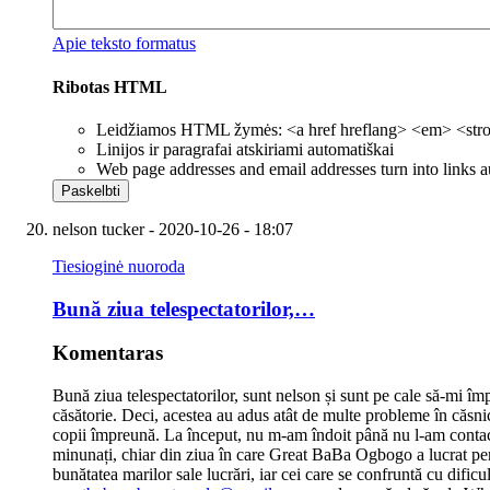
Apie teksto formatus
Ribotas HTML
Leidžiamos HTML žymės: <a href hreflang> <em> <strong
Linijos ir paragrafai atskiriami automatiškai
Web page addresses and email addresses turn into links a
nelson tucker
- 2020-10-26 - 18:07
Tiesioginė nuoroda
Bună ziua telespectatorilor,…
Komentaras
Bună ziua telespectatorilor, sunt nelson și sunt pe cale să-mi
căsătorie. Deci, acestea au adus atât de multe probleme în căsnic
copii împreună. La început, nu m-am îndoit până nu l-am contact
minunați, chiar din ziua în care Great BaBa Ogbogo a lucrat pen
bunătatea marilor sale lucrări, iar cei care se confruntă cu dificul