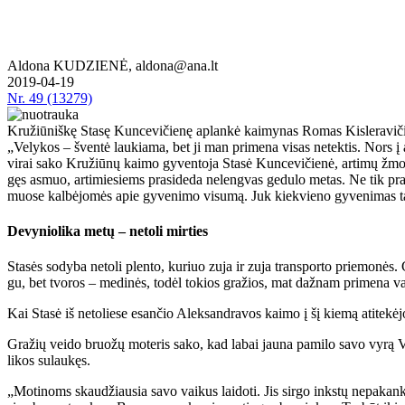
Aldona KUDZIENĖ, aldona@ana.lt
2019-04-19
Nr.
49 (13279)
Kružiūniškę Stasę Kuncevičienę aplankė kaimynas Romas Kisleravičius
„Ve­ly­kos – šven­tė lau­kia­ma, bet ji man pri­me­na vi­sas ne­tek­tis. Nors į am­
vi­rai sa­ko Kru­žiū­nų kai­mo gy­ven­to­ja Sta­sė Kun­ce­vi­čie­nė, ar­ti­mų žmo­ni
gęs as­muo, ar­ti­mie­siems pra­si­de­da ne­leng­vas ge­du­lo me­tas. Ne tik pra­ra
muo­se kal­bė­jo­mės apie gy­ve­ni­mo vi­su­mą. Juk kiek­vie­no gy­ve­ni­mas ta
De­vy­nio­li­ka me­tų – ne­to­li mir­ties
Sta­sės so­dy­ba ne­to­li plen­to, ku­riuo zu­ja ir zu­ja trans­por­to prie­mo­nės. 
gu, bet tvo­ros – me­di­nės, to­dėl to­kios gra­žios, mat daž­nam pri­me­na v
Kai Sta­sė iš ne­to­lie­se esan­čio Alek­san­dra­vos kai­mo į šį kie­mą ati­te­kė­
Gra­žių vei­do bruo­žų mo­te­ris sa­ko, kad la­bai jau­na pa­mi­lo sa­vo vy­rą Vy­t
li­kos su­lau­kęs.
„Mo­ti­noms skau­džiau­sia sa­vo vai­kus lai­do­ti. Jis sir­go inks­tų ne­pa­kan­k