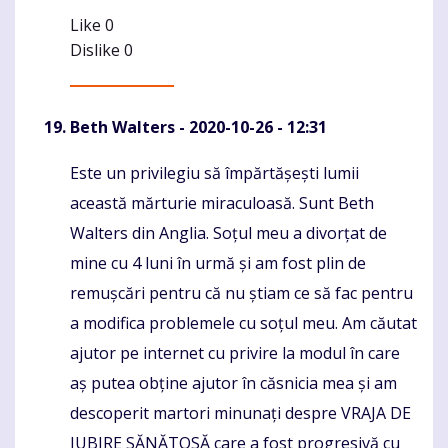
Like
0
Dislike
0
Beth Walters
- 2020-10-26 - 12:31
Este un privilegiu să împărtășești lumii
Komentaras
această mărturie miraculoasă. Sunt Beth
Walters din Anglia. Soțul meu a divorțat de
mine cu 4 luni în urmă și am fost plin de
remușcări pentru că nu știam ce să fac pentru
a modifica problemele cu soțul meu. Am căutat
ajutor pe internet cu privire la modul în care
aș putea obține ajutor în căsnicia mea și am
descoperit martori minunați despre VRAJA DE
IUBIRE SĂNĂTOSĂ care a fost progresivă cu