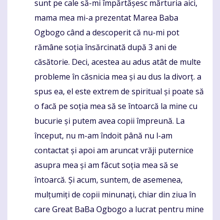
sunt pe cale să-mi împărtășesc mărturia aici,
mama mea mi-a prezentat Marea Baba
Ogbogo când a descoperit că nu-mi pot
rămâne soția însărcinată după 3 ani de
căsătorie. Deci, acestea au adus atât de multe
probleme în căsnicia mea și au dus la divorț. a
spus ea, el este extrem de spiritual și poate să
o facă pe soția mea să se întoarcă la mine cu
bucurie și putem avea copii împreună. La
început, nu m-am îndoit până nu l-am
contactat și apoi am aruncat vrăji puternice
asupra mea și am făcut soția mea să se
întoarcă. Și acum, suntem, de asemenea,
mulțumiți de copii minunați, chiar din ziua în
care Great BaBa Ogbogo a lucrat pentru mine