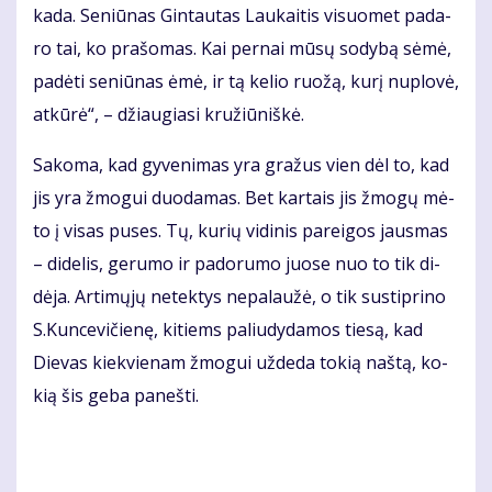
ka­da. Se­niū­nas Gin­tau­tas Lau­kai­tis vi­suo­met pa­da­
ro tai, ko pra­šo­mas. Kai per­nai mū­sų so­dy­bą sė­mė,
pa­dė­ti se­niū­nas ėmė, ir tą ke­lio ruo­žą, ku­rį nu­plo­vė,
at­kū­rė“, – džiau­gia­si kru­žiū­niš­kė.
Sa­ko­ma, kad gy­ve­ni­mas yra gra­žus vien dėl to, kad
jis yra žmo­gui duo­da­mas. Bet kar­tais jis žmo­gų mė­
to į vi­sas pu­ses. Tų, ku­rių vi­di­nis pa­rei­gos jaus­mas
– di­de­lis, ge­ru­mo ir pa­do­ru­mo juo­se nuo to tik di­
dė­ja. Ar­ti­mų­jų ne­tek­tys ne­pa­lau­žė, o tik su­stip­ri­no
S.Kun­ce­vi­čie­nę, ki­tiems pa­liu­dy­da­mos tie­są, kad
Die­vas kiek­vie­nam žmo­gui už­de­da to­kią naš­tą, ko­
kią šis ge­ba pa­neš­ti.