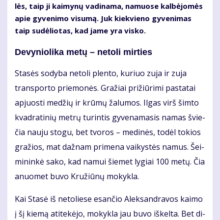
lės, taip ji kai­my­nų va­di­na­ma, na­muo­se kal­bė­jo­mės
apie gy­ve­ni­mo vi­su­mą. Juk kiek­vie­no gy­ve­ni­mas
taip su­dė­lio­tas, kad ja­me yra vis­ko.
De­vy­nio­li­ka me­tų – ne­to­li mir­ties
Sta­sės so­dy­ba ne­to­li plen­to, ku­riuo zu­ja ir zu­ja
trans­por­to prie­mo­nės. Gra­žiai pri­žiū­ri­mi pa­sta­tai
ap­juos­ti me­džių ir krū­mų ža­lu­mos. Il­gas virš šim­to
kvad­ra­ti­nių met­rų tu­rin­tis gy­ve­na­ma­sis na­mas švie­
čia nau­ju sto­gu, bet tvo­ros – me­di­nės, to­dėl to­kios
gra­žios, mat daž­nam pri­me­na vai­kys­tės na­mus. Šei­
mi­nin­kė sa­ko, kad na­mui šie­met ly­giai 100 me­tų. Čia
anuo­met bu­vo Kru­žiū­nų mo­kyk­la.
Kai Sta­sė iš ne­to­lie­se esan­čio Alek­san­dra­vos kai­mo
į šį kie­mą ati­te­kė­jo, mo­kyk­la jau bu­vo iš­kel­ta. Bet di­