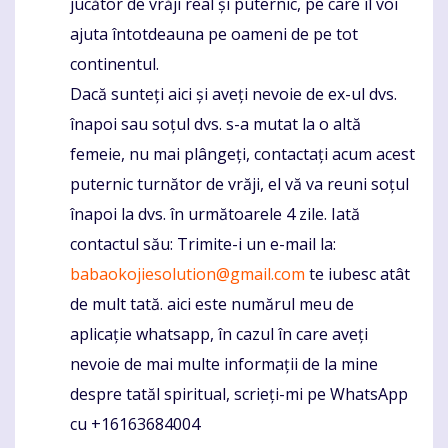
jucător de vrăji real și puternic, pe care îl voi
ajuta întotdeauna pe oameni de pe tot
continentul.
Dacă sunteți aici și aveți nevoie de ex-ul dvs.
înapoi sau soțul dvs. s-a mutat la o altă
femeie, nu mai plângeți, contactați acum acest
puternic turnător de vrăji, el vă va reuni soțul
înapoi la dvs. în următoarele 4 zile. Iată
contactul său: Trimite-i un e-mail la:
babaokojiesolution@gmail.com
te iubesc atât
de mult tată. aici este numărul meu de
aplicație whatsapp, în cazul în care aveți
nevoie de mai multe informații de la mine
despre tatăl spiritual, scrieți-mi pe WhatsApp
cu +16163684004