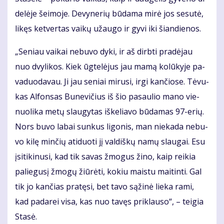
de­lė­je šei­mo­je. De­vy­ne­rių bū­da­ma mi­rė jos se­su­tė,
li­kęs ket­ver­tas vai­kų už­au­go ir gy­vi iki šian­die­nos.
„Se­niau vai­kai ne­bu­vo dy­ki, ir aš dirb­ti pra­dė­jau
nuo dvy­li­kos. Kiek ūg­te­lė­jus jau ma­mą ko­lū­ky­je pa­
va­duo­da­vau. Ji jau se­niai mi­ru­si, ir­gi kan­čio­se. Tė­vu­
kas Al­fon­sas Bu­ne­vi­čius iš šio pa­sau­lio ma­no vie­
nuo­li­ka me­tų slau­gy­tas iš­ke­lia­vo bū­da­mas 97-erių.
Nors bu­vo la­bai sun­kus li­go­nis, man nie­ka­da ne­bu­
vo ki­lę min­čių ati­duo­ti jį val­diš­kų na­mų slau­gai. Esu
įsi­ti­ki­nu­si, kad tik sa­vas žmo­gus ži­no, kaip rei­kia
pa­lie­gu­sį žmo­gų žiū­rė­ti, ko­kiu mais­tu mai­tin­ti. Gal
tik jo kan­čias pra­tę­si, bet ta­vo są­ži­nė lie­ka ra­mi,
kad pa­da­rei vi­sa, kas nuo ta­vęs pri­klau­so“, – tei­gia
Sta­sė.