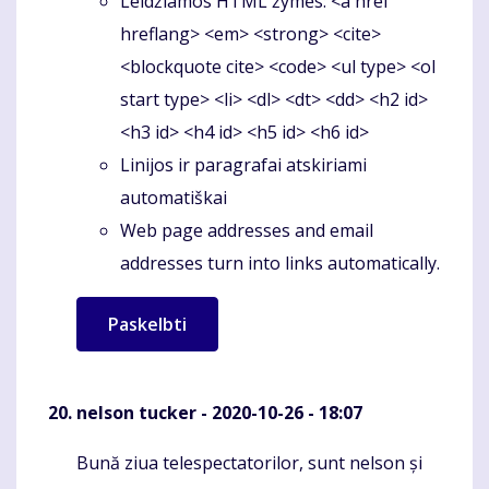
Leidžiamos HTML žymės: <a href
hreflang> <em> <strong> <cite>
<blockquote cite> <code> <ul type> <ol
start type> <li> <dl> <dt> <dd> <h2 id>
<h3 id> <h4 id> <h5 id> <h6 id>
Linijos ir paragrafai atskiriami
automatiškai
Web page addresses and email
addresses turn into links automatically.
nelson tucker
- 2020-10-26 - 18:07
Bună ziua telespectatorilor, sunt nelson și
Komentaras