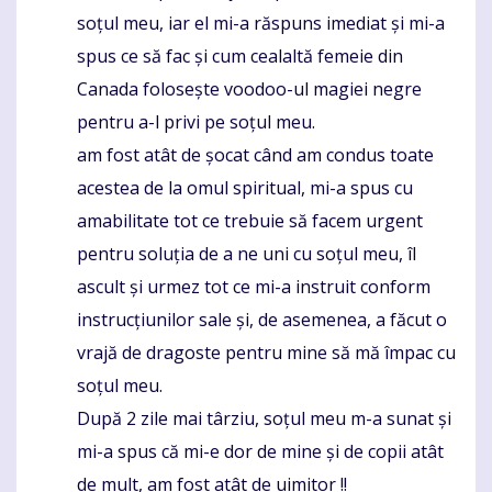
soțul meu, iar el mi-a răspuns imediat și mi-a
spus ce să fac și cum cealaltă femeie din
Canada folosește voodoo-ul magiei negre
pentru a-l privi pe soțul meu.
am fost atât de șocat când am condus toate
acestea de la omul spiritual, mi-a spus cu
amabilitate tot ce trebuie să facem urgent
pentru soluția de a ne uni cu soțul meu, îl
ascult și urmez tot ce mi-a instruit conform
instrucțiunilor sale și, de asemenea, a făcut o
vrajă de dragoste pentru mine să mă împac cu
soțul meu.
După 2 zile mai târziu, soțul meu m-a sunat și
mi-a spus că mi-e dor de mine și de copii atât
de mult, am fost atât de uimitor !!