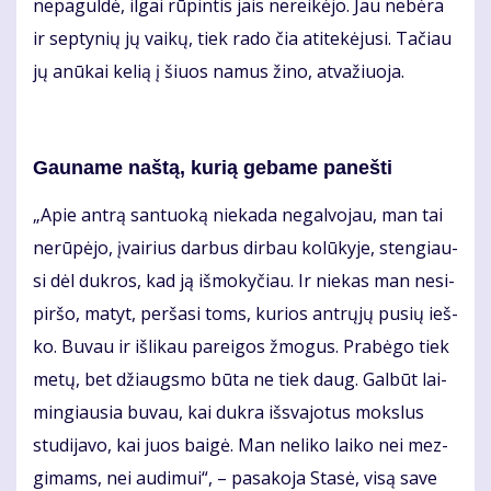
ne­pa­gul­dė, il­gai rū­pin­tis jais ne­rei­kė­jo. Jau ne­bė­ra
ir sep­ty­nių jų vai­kų, tiek ra­do čia ati­te­kė­ju­si. Ta­čiau
jų anū­kai ke­lią į šiuos na­mus ži­no, at­va­žiuo­ja.
Gau­na­me naš­tą, ku­rią ge­ba­me pa­neš­ti
„Apie an­trą san­tuo­ką nie­ka­da ne­gal­vo­jau, man tai
ne­rū­pė­jo, įvai­rius dar­bus dir­bau ko­lū­ky­je, sten­giau­
si dėl duk­ros, kad ją iš­mo­ky­čiau. Ir nie­kas man ne­si­
pir­šo, ma­tyt, per­ša­si toms, ku­rios ant­rų­jų pu­sių ieš­
ko. Bu­vau ir iš­li­kau pa­rei­gos žmo­gus. Pra­bė­go tiek
me­tų, bet džiaugs­mo bū­ta ne tiek daug. Gal­būt lai­
min­giau­sia bu­vau, kai duk­ra iš­sva­jo­tus moks­lus
stu­di­ja­vo, kai juos bai­gė. Man ne­li­ko lai­ko nei mez­
gi­mams, nei au­di­mui“, – pa­sa­ko­ja Sta­sė, vi­są sa­ve