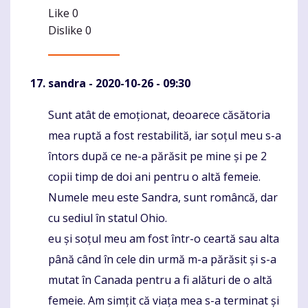
Like
0
Dislike
0
sandra
- 2020-10-26 - 09:30
Sunt atât de emoționat, deoarece căsătoria
Komentaras
mea ruptă a fost restabilită, iar soțul meu s-a
întors după ce ne-a părăsit pe mine și pe 2
copii timp de doi ani pentru o altă femeie.
Numele meu este Sandra, sunt româncă, dar
cu sediul în statul Ohio.
eu și soțul meu am fost într-o ceartă sau alta
până când în cele din urmă m-a părăsit și s-a
mutat în Canada pentru a fi alături de o altă
femeie. Am simțit că viața mea s-a terminat și