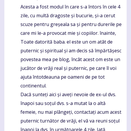
Acesta a fost modul în care s-a întors în cele 4
zile, cu multă dragoste și bucurie, și-a cerut
scuze pentru greșeala sa și pentru durerile pe
care mi le-a provocat mie și copiilor. înainte,
Toate datorită baba. el este un om atât de
puternic și spiritual și am decis să împărtășesc
povestea mea pe blog, încât acest om este un
jucător de vrăji real și puternic, pe care îl voi
ajuta întotdeauna pe oameni de pe tot
continentul.
Dacă sunteți aici și aveți nevoie de ex-ul dvs.
înapoi sau soțul dvs. s-a mutat la o altă
femeie, nu mai plângeți, contactați acum acest
puternic turnător de vrăji, el vă va reuni soțul
înapoi la dvs. în următoarele 4 zile. Iată