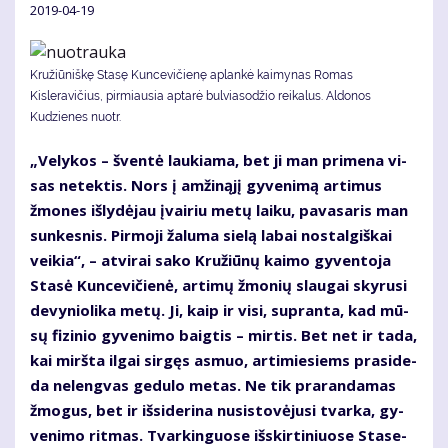
2019-04-19
Kružiūniškę Stasę Kuncevičienę aplankė kaimynas Romas
Kisleravičius, pirmiausia aptarė bulviasodžio reikalus. Aldonos
Kudzienes nuotr.
„Ve­ly­kos – šven­tė lau­kia­ma, bet ji man pri­me­na vi­
sas ne­tek­tis. Nors į am­ži­ną­jį gy­ve­ni­mą ar­ti­mus
žmo­nes iš­ly­dė­jau įvai­riu me­tų lai­ku, pa­va­sa­ris man
sun­kes­nis. Pir­mo­ji ža­lu­ma sie­lą la­bai nos­tal­giš­kai
vei­kia“, – at­vi­rai sa­ko Kru­žiū­nų kai­mo gy­ven­to­ja
Sta­sė Kun­ce­vi­čie­nė, ar­ti­mų žmo­nių slau­gai sky­ru­si
de­vy­nio­li­ka me­tų. Ji, kaip ir vi­si, su­pran­ta, kad mū­
sų fi­zi­nio gy­ve­ni­mo baig­tis – mir­tis. Bet net ir ta­da,
kai mirš­ta il­gai sir­gęs as­muo, ar­ti­mie­siems pra­si­de­
da ne­leng­vas ge­du­lo me­tas. Ne tik pra­ran­da­mas
žmo­gus, bet ir iš­si­de­ri­na nu­si­sto­vė­ju­si tvar­ka, gy­
ve­ni­mo rit­mas. Tvar­kin­guo­se iš­skir­ti­niuo­se Sta­se­