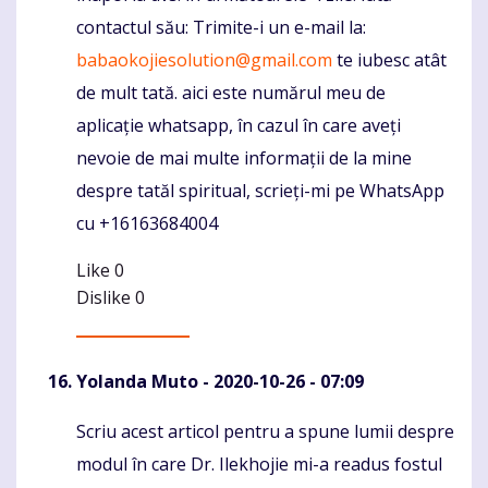
contactul său: Trimite-i un e-mail la:
babaokojiesolution@gmail.com
te iubesc atât
de mult tată. aici este numărul meu de
aplicație whatsapp, în cazul în care aveți
nevoie de mai multe informații de la mine
despre tatăl spiritual, scrieți-mi pe WhatsApp
cu +16163684004
Like
0
Dislike
0
Yolanda Muto
- 2020-10-26 - 07:09
Scriu acest articol pentru a spune lumii despre
Komentaras
modul în care Dr. Ilekhojie mi-a readus fostul