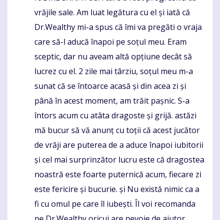
vrăjile sale. Am luat legătura cu el și iată că
Dr.Wealthy mi-a spus că îmi va pregăti o vraja
care să-l aducă înapoi pe soțul meu. Eram
sceptic, dar nu aveam altă opțiune decât să
lucrez cu el. 2 zile mai târziu, soțul meu m-a
sunat că se întoarce acasă și din acea zi și
până în acest moment, am trăit pașnic. S-a
întors acum cu atâta dragoste și grijă. astăzi
mă bucur să vă anunț cu toții că acest jucător
de vrăji are puterea de a aduce înapoi iubitorii
și cel mai surprinzător lucru este că dragostea
noastră este foarte puternică acum, fiecare zi
este fericire și bucurie. și Nu există nimic ca a
fi cu omul pe care îl iubești. Îl voi recomanda
pe Dr.Wealthy oricui are nevoie de ajutor.