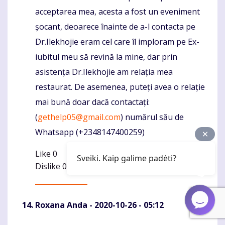
acceptarea mea, acesta a fost un eveniment
șocant, deoarece înainte de a-l contacta pe
Dr.Ilekhojie eram cel care îl imploram pe Ex-
iubitul meu să revină la mine, dar prin
asistența Dr.Ilekhojie am relația mea
restaurat. De asemenea, puteți avea o relație
mai bună doar dacă contactați:
(
gethelp05@gmail.com
) numărul său de
Whatsapp (+2348147400259)
Like
0
Sveiki. Kaip galime padėti?
Dislike
0
Roxana Anda
- 2020-10-26 - 05:12