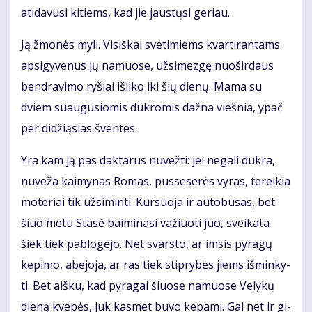
ati­da­vu­si ki­tiems, kad jie jaus­tų­si ge­riau.
Ją žmo­nės my­li. Vi­siš­kai sve­ti­miems kvar­ti­ran­tams
ap­si­gy­ve­nus jų na­muo­se, už­si­mez­gę nuo­šir­daus
ben­dra­vi­mo ry­šiai iš­li­ko iki šių die­nų. Ma­ma su
dviem su­au­gu­sio­mis duk­ro­mis daž­na vieš­nia, ypač
per di­dži­ą­sias šven­tes.
Yra kam ją pas dak­ta­rus nu­vež­ti: jei ne­ga­li duk­ra,
nu­ve­ža kai­my­nas Ro­mas, pus­se­se­rės vy­ras, te­rei­kia
mo­te­riai tik už­si­min­ti. Kur­suo­ja ir au­to­bu­sas, bet
šiuo me­tu Sta­sė bai­mi­na­si va­žiuo­ti juo, svei­ka­ta
šiek tiek pa­blo­gė­jo. Net svars­to, ar im­sis py­ra­gų
ke­pi­mo, abe­jo­ja, ar ras tiek stip­ry­bės jiems iš­min­ky­
ti. Bet aiš­ku, kad py­ra­gai šiuo­se na­muo­se Ve­ly­kų
die­ną kve­pės, juk kas­met bu­vo ke­pa­mi. Gal net ir gi­