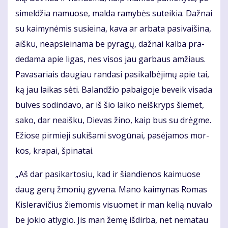
si­mel­džia na­muo­se, mal­da ra­my­bės su­tei­kia. Daž­nai
su kai­my­nė­mis su­si­ei­na, ka­va ar ar­ba­ta pa­si­vai­ši­na,
aiš­ku, neap­si­ei­na­ma be py­ra­gų, daž­nai kal­ba pra­
de­da­ma apie li­gas, nes vi­sos jau gar­baus am­žiaus.
Pa­va­sa­riais dau­giau ran­da­si pa­si­kal­bė­ji­mų apie tai,
ką jau lai­kas sė­ti. Ba­lan­džio pa­bai­go­je be­veik vi­sa­da
bul­ves so­din­da­vo, ar iš šio lai­ko ne­iš­kryps šie­met,
sa­ko, dar ne­aiš­ku, Die­vas ži­no, kaip bus su drėg­me.
Ežio­se pir­mie­ji su­ki­ša­mi svo­gū­nai, pa­sė­ja­mos mor­
kos, kra­pai, špi­na­tai.
„Aš dar pa­si­kar­to­siu, kad ir šian­die­nos kai­muo­se
daug ge­rų žmo­nių gy­ve­na. Ma­no kai­my­nas Ro­mas
Kis­le­ra­vi­čius žie­mo­mis vi­suo­met ir man ke­lią nu­va­lo
be jo­kio at­ly­gio. Jis man že­mę iš­dir­ba, net ne­ma­tau