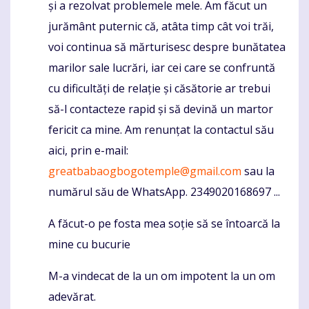
și a rezolvat problemele mele. Am făcut un
jurământ puternic că, atâta timp cât voi trăi,
voi continua să mărturisesc despre bunătatea
marilor sale lucrări, iar cei care se confruntă
cu dificultăți de relație și căsătorie ar trebui
să-l contacteze rapid și să devină un martor
fericit ca mine. Am renunțat la contactul său
aici, prin e-mail:
greatbabaogbogotemple@gmail.com
sau la
numărul său de WhatsApp. 2349020168697 ...
A făcut-o pe fosta mea soție să se întoarcă la
mine cu bucurie
M-a vindecat de la un om impotent la un om
adevărat.