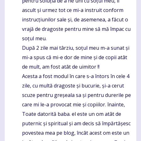
pentru soluția de a ne uni cu soțul meu, îl
ascult și urmez tot ce mi-a instruit conform
instrucțiunilor sale și, de asemenea, a făcut o
vrajă de dragoste pentru mine să mă împac cu
soțul meu.
După 2 zile mai târziu, soțul meu m-a sunat și
mi-a spus că mi-e dor de mine și de copii atât
de mult, am fost atât de uimitor !!
Acesta a fost modul în care s-a întors în cele 4
zile, cu multă dragoste și bucurie, și-a cerut
scuze pentru greșeala sa și pentru durerile pe
care mi le-a provocat mie și copiilor. înainte,
Toate datorită baba. el este un om atât de
puternic și spiritual și am decis să împărtășesc
povestea mea pe blog, încât acest om este un