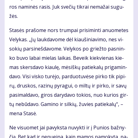
ros na­mi­nės ra­sis. Juk sve­čių tik­rai ne­ma­žai su­gu­
žės.
Sta­sės pra­šo­me nors trum­pai pri­si­min­ti anuo­me­tes
Ve­ly­kas. „Jų lauk­da­vo­me dėl kiau­ši­nia­vi­mo, nes vi­
so­kių par­si­neš­da­vo­me. Ve­ly­kos po griež­to pas­nin­
ko bu­vo la­bai mie­las lai­kas. Be­veik kiek­vie­nas kie­
mas skers­da­vo kiau­lę, mė­siš­kų pa­tie­ka­lų pri­ga­min­
da­vo. Vi­si vis­ko tu­rė­jo, par­duo­tu­vė­se pir­ko tik pi­pi­
rų, drus­kos, ra­zi­nų py­ra­gui, o mil­tų ir pir­ko, ir sa­vų
pa­si­mal­da­vo, gi­ros da­ry­da­vo to­kios, nuo ku­rios gir­
tų ne­bū­da­vo. Ga­mi­no ir sil­kių, žu­vies pa­tie­ka­lų“, –
me­na Sta­sė.
Ne vi­suo­met jai pa­vyks­ta nu­vyk­ti ir į Pu­nios baž­ny­
čią. Bet kad ir ne­nu­ei­na, kaip ma­mos pa­mo­ky­ta, pa­