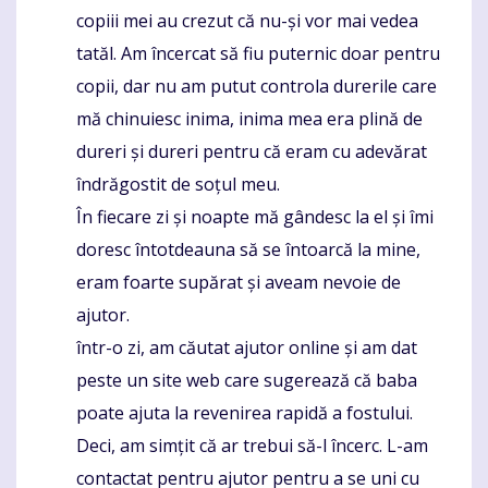
copiii mei au crezut că nu-și vor mai vedea
tatăl. Am încercat să fiu puternic doar pentru
copii, dar nu am putut controla durerile care
mă chinuiesc inima, inima mea era plină de
dureri și dureri pentru că eram cu adevărat
îndrăgostit de soțul meu.
În fiecare zi și noapte mă gândesc la el și îmi
doresc întotdeauna să se întoarcă la mine,
eram foarte supărat și aveam nevoie de
ajutor.
într-o zi, am căutat ajutor online și am dat
peste un site web care sugerează că baba
poate ajuta la revenirea rapidă a fostului.
Deci, am simțit că ar trebui să-l încerc. L-am
contactat pentru ajutor pentru a se uni cu