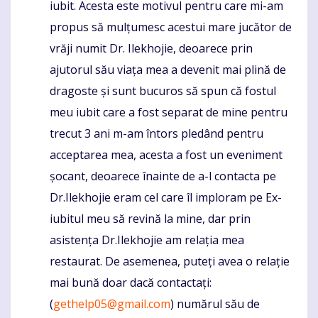
iubit. Acesta este motivul pentru care mi-am
propus să mulțumesc acestui mare jucător de
vrăji numit Dr. Ilekhojie, deoarece prin
ajutorul său viața mea a devenit mai plină de
dragoste și sunt bucuros să spun că fostul
meu iubit care a fost separat de mine pentru
trecut 3 ani m-am întors pledând pentru
acceptarea mea, acesta a fost un eveniment
șocant, deoarece înainte de a-l contacta pe
Dr.Ilekhojie eram cel care îl imploram pe Ex-
iubitul meu să revină la mine, dar prin
asistența Dr.Ilekhojie am relația mea
restaurat. De asemenea, puteți avea o relație
mai bună doar dacă contactați:
(
gethelp05@gmail.com
) numărul său de