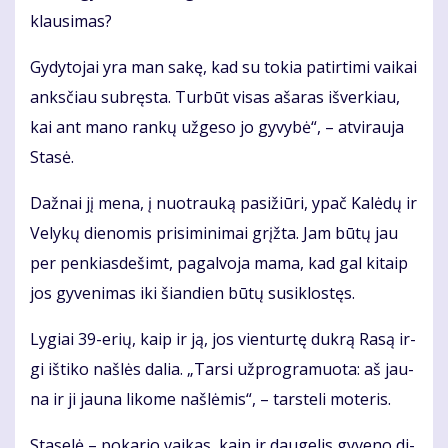
klau­si­mas?
Gy­dy­to­jai yra man sa­kę, kad su to­kia pa­tir­ti­mi vai­kai
anks­čiau su­bręs­ta. Tur­būt vi­sas aša­ras iš­ver­kiau,
kai ant ma­no ran­kų už­ge­so jo gy­vy­bė“, – at­vi­rau­ja
Sta­sė.
Daž­nai jį me­na, į nuo­trau­ką pa­si­žiū­ri, ypač Ka­lė­dų ir
Ve­ly­kų die­no­mis pri­si­mi­ni­mai grįž­ta. Jam bū­tų jau
per pen­kias­de­šimt, pa­gal­vo­ja ma­ma, kad gal ki­taip
jos gy­ve­ni­mas iki šian­dien bū­tų su­si­klos­tęs.
Ly­giai 39-erių, kaip ir ją, jos vien­tur­tę duk­rą Ra­są ir­
gi iš­ti­ko naš­lės da­lia. „Tar­si už­prog­ra­muo­ta: aš jau­
na ir ji jau­na li­ko­me naš­lė­mis“, – tars­te­li mo­te­ris.
Sta­se­lė – po­ka­rio vai­kas, kaip ir dau­ge­lis gy­ve­no di­