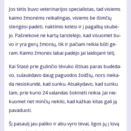
Jos tė­tis bu­vo ve­te­ri­na­ri­jos spe­cia­lis­tas, tad vi­siems
kai­mo žmo­nėms rei­ka­lin­gas, vi­siems be iš­im­čių
sten­gė­si pa­dė­ti, nak­ti­mis kė­lė­si ir į pa­gal­bą sku­bė­
jo. Pa­šne­ko­vė ne kar­tą tars­te­lė­jo, kad vi­suo­met bu­
vo ir yra ge­rų žmo­nių, tik ir pa­čiam rei­kia bū­ti ge­
ram. Kai­mo žmo­nės la­bai pa­dė­jo jai lai­do­jant tė­tį.
Kai Sta­sė prie gu­lin­čio tė­vu­ko iš­ti­sas pa­ras bu­dė­da­
vo, su­lauk­da­vo daug pa­guo­dos žo­džių, nors nie­ka­
da ne­si­skun­dė, kad sun­ku. At­sa­ky­da­vo, kad sun­ku
tam, prie ku­rio 24 va­lan­das šo­ki­nė­ti rei­kia. Jai nie­
kuo­met net min­čių ne­ki­lo, kad kaž­kas ki­tas ga­li ją
pa­va­duo­ti.
Šį pa­sau­lį jau pa­li­ko ir abu vy­ro tė­vai, li­gos jų į lo­vą