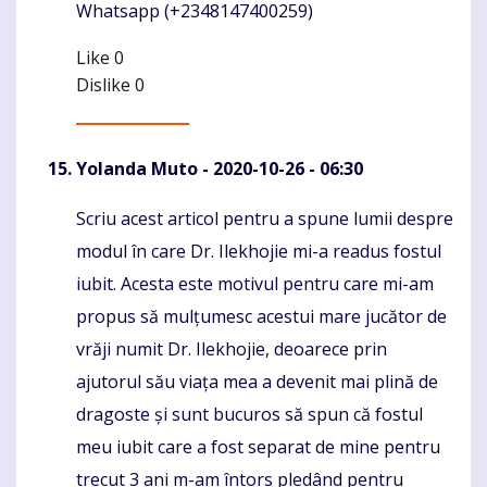
Whatsapp (+2348147400259)
Like
0
Dislike
0
Yolanda Muto
- 2020-10-26 - 06:30
Scriu acest articol pentru a spune lumii despre
Komentaras
modul în care Dr. Ilekhojie mi-a readus fostul
iubit. Acesta este motivul pentru care mi-am
propus să mulțumesc acestui mare jucător de
vrăji numit Dr. Ilekhojie, deoarece prin
ajutorul său viața mea a devenit mai plină de
dragoste și sunt bucuros să spun că fostul
meu iubit care a fost separat de mine pentru
trecut 3 ani m-am întors pledând pentru