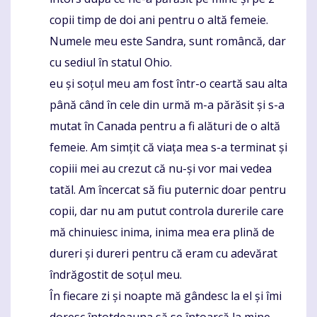
copii timp de doi ani pentru o altă femeie.
Numele meu este Sandra, sunt româncă, dar
cu sediul în statul Ohio.
eu și soțul meu am fost într-o ceartă sau alta
până când în cele din urmă m-a părăsit și s-a
mutat în Canada pentru a fi alături de o altă
femeie. Am simțit că viața mea s-a terminat și
copiii mei au crezut că nu-și vor mai vedea
tatăl. Am încercat să fiu puternic doar pentru
copii, dar nu am putut controla durerile care
mă chinuiesc inima, inima mea era plină de
dureri și dureri pentru că eram cu adevărat
îndrăgostit de soțul meu.
În fiecare zi și noapte mă gândesc la el și îmi
doresc întotdeauna să se întoarcă la mine,