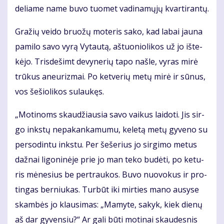
de­lia­me na­me bu­vo tuo­met va­di­na­mų­jų kvar­ti­ran­tų.
Gra­žių vei­do bruo­žų mo­te­ris sa­ko, kad la­bai jau­na
pa­mi­lo sa­vo vy­rą Vy­tau­tą, aš­tuo­nio­li­kos už jo iš­te­
kė­jo. Tris­de­šimt de­vy­ne­rių ta­po naš­le, vy­ras mi­rė
trū­kus aneu­riz­mai. Po ket­ve­rių me­tų mi­rė ir sū­nus,
vos še­šio­li­kos su­lau­kęs.
„Mo­ti­noms skau­džiau­sia sa­vo vai­kus lai­do­ti. Jis sir­
go inks­tų ne­pa­kan­ka­mu­mu, ke­le­tą me­tų gy­ve­no su
per­so­din­tu inks­tu. Per še­še­rius jo sir­gi­mo me­tus
daž­nai li­go­ni­nė­je prie jo man te­ko bu­dė­ti, po ke­tu­
ris mė­ne­sius be per­trau­kos. Bu­vo nuo­vo­kus ir pro­
tin­gas ber­niu­kas. Tur­būt iki mir­ties ma­no au­sy­se
skam­bės jo klau­si­mas: „Ma­my­te, sa­kyk, kiek die­nų
aš dar gy­ven­siu?“ Ar ga­li bū­ti mo­ti­nai skau­des­nis