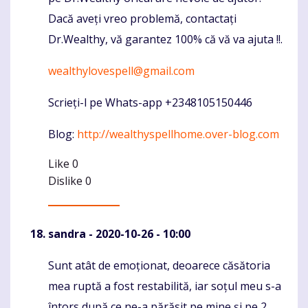
Dacă aveți vreo problemă, contactați
Dr.Wealthy, vă garantez 100% că vă va ajuta !!.
wealthylovespell@gmail.com
Scrieți-l pe Whats-app +2348105150446
Blog:
http://wealthyspellhome.over-blog.com
Like
0
Dislike
0
sandra
- 2020-10-26 - 10:00
Sunt atât de emoționat, deoarece căsătoria
Komentaras
mea ruptă a fost restabilită, iar soțul meu s-a
întors după ce ne-a părăsit pe mine și pe 2