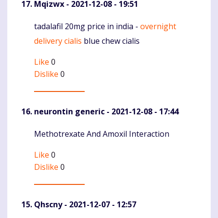
Mqizwx
- 2021-12-08 - 19:51
tadalafil 20mg price in india -
overnight
Komentaras
delivery cialis
blue chew cialis
Like
0
Dislike
0
neurontin generic
- 2021-12-08 - 17:44
Methotrexate And Amoxil Interaction
Komentaras
Like
0
Dislike
0
Qhscny
- 2021-12-07 - 12:57