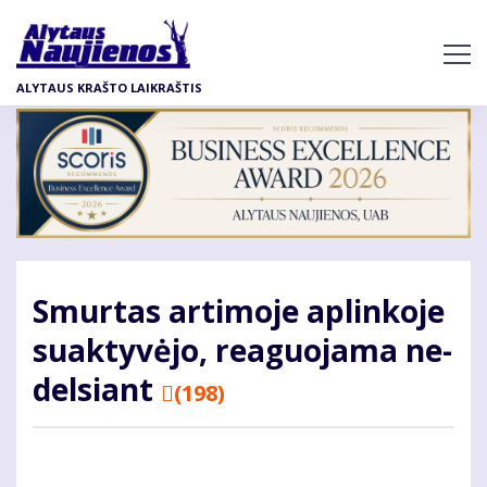
Pereiti
į
pagrindinį
ALYTAUS KRAŠTO LAIKRAŠTIS
turinį
Smur­tas ar­ti­mo­je ap­lin­ko­je
su­ak­ty­vė­jo, re­a­guo­ja­ma ne­
del­siant
(198)