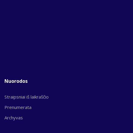
Nuorodos
Straipsniai iš laikraščio
Prenumerata
Archyvas