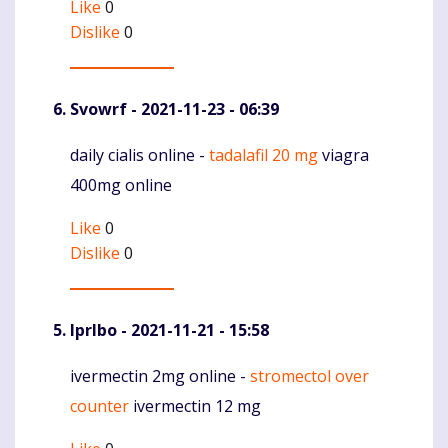
Like
0
Dislike
0
Svowrf
- 2021-11-23 - 06:39
daily cialis online -
tadalafil 20 mg
viagra
Komentaras
400mg online
Like
0
Dislike
0
Iprlbo
- 2021-11-21 - 15:58
ivermectin 2mg online -
stromectol over
Komentaras
counter
ivermectin 12 mg