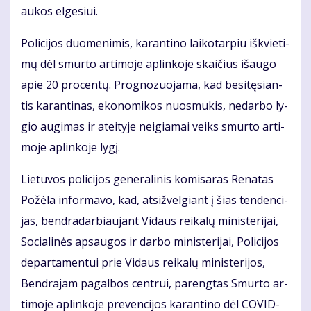
au­kos el­ge­siui.
Po­li­ci­jos duo­me­ni­mis, ka­ran­ti­no lai­ko­tar­piu iš­kvie­ti­
mų dėl smur­to ar­ti­mo­je ap­lin­ko­je skai­čius iš­au­go
apie 20 pro­cen­tų. Prog­no­zuo­ja­ma, kad be­si­tę­sian­
tis ka­ran­ti­nas, eko­no­mi­kos nuos­mu­kis, ne­dar­bo ly­
gio au­gi­mas ir at­ei­ty­je ne­igia­mai veiks smur­to ar­ti­
mo­je ap­lin­ko­je ly­gį.
Lie­tu­vos po­li­ci­jos ge­ne­ra­li­nis ko­mi­sa­ras Re­na­tas
Po­žė­la in­for­ma­vo, kad, at­si­žvel­giant į šias ten­den­ci­
jas, ben­dra­dar­biau­jant Vi­daus rei­ka­lų mi­nis­te­ri­jai,
So­cia­li­nės ap­sau­gos ir dar­bo mi­nis­te­ri­jai, Po­li­ci­jos
de­par­ta­men­tui prie Vi­daus rei­ka­lų mi­nis­te­ri­jos,
Ben­dra­jam pa­gal­bos cen­trui, pa­reng­tas Smur­to ar­
ti­mo­je ap­lin­ko­je pre­ven­ci­jos ka­ran­ti­no dėl CO­VID-