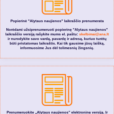
Popierinė "Alytaus naujienos" laikraščio prenumerata
Norėdami užsiprenumeruoti popierinę "Alytaus naujienos"
laikraščio versiją rašykite mums el. paštu:
skelbimai@ana.lt
ir nurodykite savo vardą, pavardę ir adresą, kuriuo turėtų
būti pristatomas laikraštis. Kai tik gausime jūsų laišką,
informuosime Jus dėl tolimesnių žingsnių.
Prenumeruokite „Alytaus naujienos” elektroninę versiją. Ir