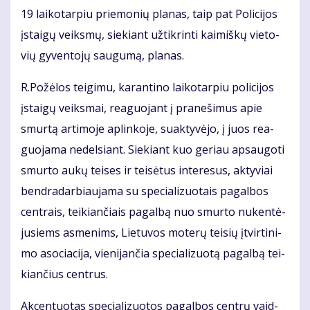
19 lai­ko­tar­piu prie­mo­nių pla­nas, taip pat Po­li­ci­jos
įstai­gų veiks­mų, sie­kiant už­tik­rin­ti kai­miš­kų vie­to­
vių gy­ven­to­jų sau­gu­mą, pla­nas.
R.Po­žė­los tei­gi­mu, ka­ran­ti­no lai­ko­tar­piu po­li­ci­jos
įstai­gų veiks­mai, re­a­guo­jant į pra­ne­ši­mus apie
smur­tą ar­ti­mo­je ap­lin­ko­je, su­ak­ty­vė­jo, į juos re­a­
guo­ja­ma ne­del­siant. Sie­kiant kuo ge­riau ap­sau­go­ti
smur­to au­kų tei­ses ir tei­sė­tus in­te­re­sus, ak­ty­viai
ben­dra­dar­biau­ja­ma su spe­cia­li­zuo­tais pa­gal­bos
cen­trais, tei­kian­čiais pa­gal­bą nuo smur­to nu­ken­tė­
ju­siems as­me­nims, Lie­tu­vos mo­te­rų tei­sių įtvir­ti­ni­
mo aso­cia­ci­ja, vie­ni­jan­čia spe­cia­li­zuo­tą pa­gal­bą tei­
kian­čius cen­trus.
Ak­cen­tuo­tas spe­cia­li­zuo­tos pa­gal­bos cen­trų vaid­