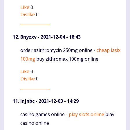
Like
0
Dislike
0
Bnyzxv
- 2021-12-04 - 18:43
order azithromycin 250mg online -
cheap lasix
Komentaras
100mg
buy zithromax 100mg online
Like
0
Dislike
0
Injnbc
- 2021-12-03 - 14:29
casino games online -
play slots online
play
Komentaras
casino online