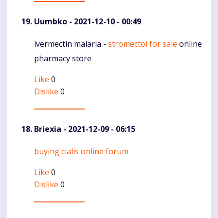
Uumbko
- 2021-12-10 - 00:49
ivermectin malaria -
stromectol for sale
online
Komentaras
pharmacy store
Like
0
Dislike
0
Briexia
- 2021-12-09 - 06:15
buying cialis online forum
Komentaras
Like
0
Dislike
0