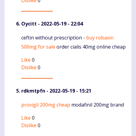
Dislike
0
Oycitt
- 2022-05-19 - 22:04
ceftin without prescription -
buy robaxin
Komentaras
500mg for sale
order cialis 40mg online cheap
Like
0
Dislike
0
rdkmtpfn
- 2022-05-19 - 15:21
provigil 200mg cheap
modafinil 200mg brand
Komentaras
Like
0
Dislike
0