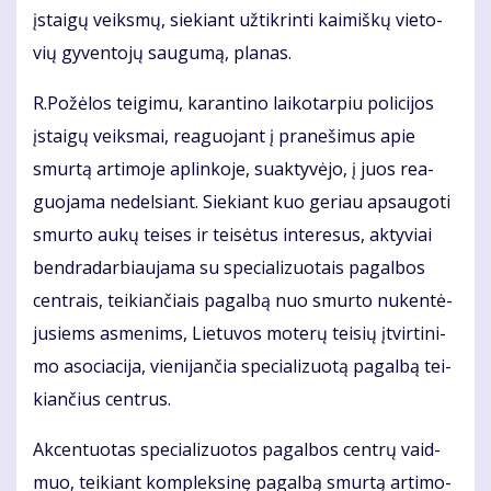
įstai­gų veiks­mų, sie­kiant už­tik­rin­ti kai­miš­kų vie­to­
vių gy­ven­to­jų sau­gu­mą, pla­nas.
R.Po­žė­los tei­gi­mu, ka­ran­ti­no lai­ko­tar­piu po­li­ci­jos
įstai­gų veiks­mai, re­a­guo­jant į pra­ne­ši­mus apie
smur­tą ar­ti­mo­je ap­lin­ko­je, su­ak­ty­vė­jo, į juos re­a­
guo­ja­ma ne­del­siant. Sie­kiant kuo ge­riau ap­sau­go­ti
smur­to au­kų tei­ses ir tei­sė­tus in­te­re­sus, ak­ty­viai
ben­dra­dar­biau­ja­ma su spe­cia­li­zuo­tais pa­gal­bos
cen­trais, tei­kian­čiais pa­gal­bą nuo smur­to nu­ken­tė­
ju­siems as­me­nims, Lie­tu­vos mo­te­rų tei­sių įtvir­ti­ni­
mo aso­cia­ci­ja, vie­ni­jan­čia spe­cia­li­zuo­tą pa­gal­bą tei­
kian­čius cen­trus.
Ak­cen­tuo­tas spe­cia­li­zuo­tos pa­gal­bos cen­trų vaid­
muo, tei­kiant kom­plek­si­nę pa­gal­bą smur­tą ar­ti­mo­