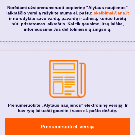
Norėdami užsiprenumeruoti popierinę "Alytaus naujienos"
laikraščio versiją rašykite mums el. paštu:
skelbimai@ana.lt
ir nurodykite savo vardą, pavardę ir adresą, kuriuo turėtų
būti pristatomas laikraštis. Kai tik gausime jūsų laišką,
informuosime Jus dėl tolimesnių žingsnių.
Prenumeruokite „Alytaus naujienos” elektroninę versiją. Ir
kas rytą laikraštį gausite į savo el. pašto dėžutę.
Prenumeruoti el. versiją