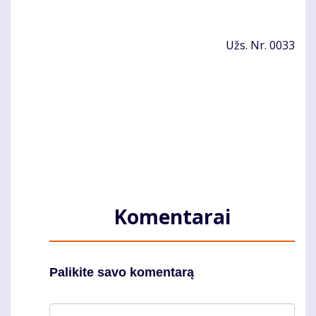
Užs. Nr. 0033
Komentarai
Palikite savo komentarą