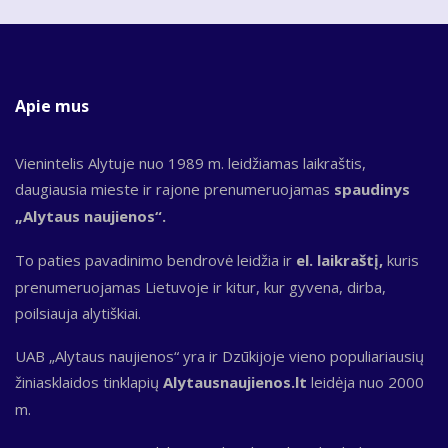
Apie mus
Vienintelis Alytuje nuo 1989 m. leidžiamas laikraštis,
daugiausia mieste ir rajone prenumeruojamas
spaudinys
„Alytaus naujienos“.
To paties pavadinimo bendrovė leidžia ir
el. laikraštį,
kuris
prenumeruojamas Lietuvoje ir kitur, kur gyvena, dirba,
poilsiauja alytiškiai.
UAB „Alytaus naujienos“ yra ir Dzūkijoje vieno populiariausių
žiniasklaidos tinklapių
Alytausnaujienos.lt
leidėja nuo 2000
m.