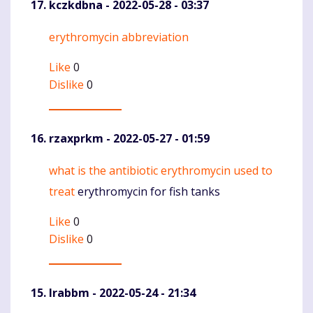
kczkdbna
- 2022-05-28 - 03:37
erythromycin abbreviation
Komentaras
Like
0
Dislike
0
rzaxprkm
- 2022-05-27 - 01:59
what is the antibiotic erythromycin used to
Komentaras
treat
erythromycin for fish tanks
Like
0
Dislike
0
Irabbm
- 2022-05-24 - 21:34