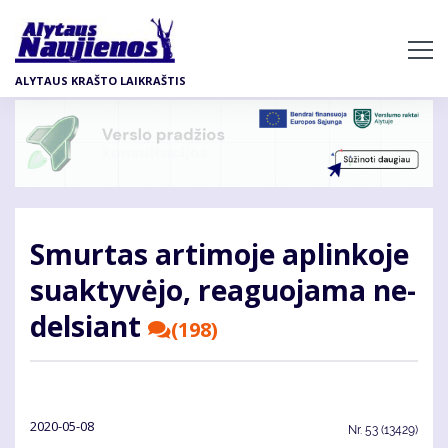
Pereiti
į
pagrindinį
ALYTAUS KRAŠTO LAIKRAŠTIS
turinį
Smur­tas ar­ti­mo­je ap­lin­ko­je
su­ak­ty­vė­jo, re­a­guo­ja­ma ne­
del­siant
(198)
2020-05-08
Nr.
53 (13429)