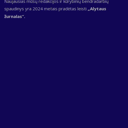
Naujausias mūsų redakcijos ir kūrybinių bendradarbių
spaudinys yra 2024 metais pradėtas leisti
„Alytaus
žurnalas“.