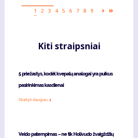
Pagination
Current
1
Puslapis
2
Puslapis
3
Puslapis
4
Puslapis
5
Puslapis
6
Puslapis
7
Puslapis
8
Puslapis
9
Sekantis
Last
page
puslapis
page
Kiti straipsniai
5 priežastys, kodėl kvepalų analogai yra puikus
pasirinkimas kasdienai
Skaityti daugiau
Veido patempimas – ne tik Holivudo žvaigždžių