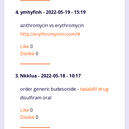
ymhyfinh
- 2022-05-19 - 15:19
azithromycin vs erythromycin
Komentaras
http://erythromycinn.com/#
Like
0
Dislike
0
Nkklua
- 2022-05-18 - 10:17
order generic budesonide -
tadalafil drug
Komentaras
disulfiram oral
Like
0
Dislike
0