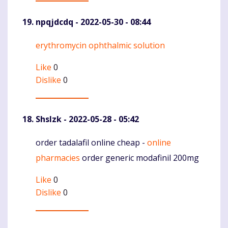
npqjdcdq
- 2022-05-30 - 08:44
erythromycin ophthalmic solution
Komentaras
Like
0
Dislike
0
Shslzk
- 2022-05-28 - 05:42
order tadalafil online cheap -
online
Komentaras
pharmacies
order generic modafinil 200mg
Like
0
Dislike
0