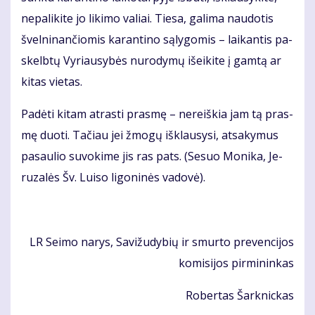
ne­pa­li­ki­te jo li­ki­mo va­liai. Tie­sa, ga­li­ma nau­do­tis
švel­ni­nan­čio­mis ka­ran­ti­no są­ly­go­mis – lai­kan­tis pa­
skelb­tų Vy­riau­sy­bės nu­ro­dy­mų iš­ei­ki­te į gam­tą ar
ki­tas vie­tas.
Pa­dė­ti ki­tam at­ras­ti pras­mę – ne­reiš­kia jam tą pras­
mę duo­ti. Ta­čiau jei žmo­gų iš­klau­sy­si, at­sa­ky­mus
pa­sau­lio su­vo­ki­me jis ras pats. (Se­suo Mo­ni­ka, Je­
ru­za­lės Šv. Lui­so li­go­ni­nės va­do­vė).
LR Sei­mo na­rys, Sa­vi­žu­dy­bių ir smur­to pre­ven­ci­jos
ko­mi­si­jos pir­mi­nin­kas
Ro­ber­tas Šar­knic­kas