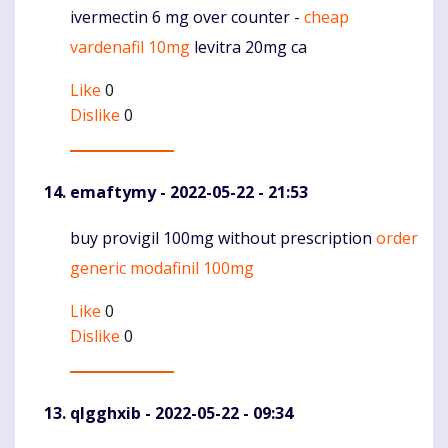
ivermectin 6 mg over counter -
cheap
Komentaras
vardenafil 10mg
levitra 20mg ca
Like
0
Dislike
0
emaftymy
- 2022-05-22 - 21:53
buy provigil 100mg without prescription
order
Komentaras
generic modafinil 100mg
Like
0
Dislike
0
qlgghxib
- 2022-05-22 - 09:34