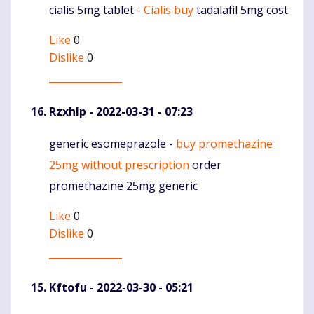
cialis 5mg tablet -
Cialis buy
tadalafil 5mg cost
Komentaras
Like
0
Dislike
0
Rzxhlp
- 2022-03-31 - 07:23
generic esomeprazole -
buy promethazine
Komentaras
25mg without prescription
order
promethazine 25mg generic
Like
0
Dislike
0
Kftofu
- 2022-03-30 - 05:21