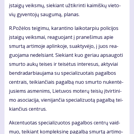
įstai­gų veiks­mų, sie­kiant už­tik­rin­ti kai­miš­kų vie­to­
vių gy­ven­to­jų sau­gu­mą, pla­nas.
R.Po­žė­los tei­gi­mu, ka­ran­ti­no lai­ko­tar­piu po­li­ci­jos
įstai­gų veiks­mai, re­a­guo­jant į pra­ne­ši­mus apie
smur­tą ar­ti­mo­je ap­lin­ko­je, su­ak­ty­vė­jo, į juos re­a­
guo­ja­ma ne­del­siant. Sie­kiant kuo ge­riau ap­sau­go­ti
smur­to au­kų tei­ses ir tei­sė­tus in­te­re­sus, ak­ty­viai
ben­dra­dar­biau­ja­ma su spe­cia­li­zuo­tais pa­gal­bos
cen­trais, tei­kian­čiais pa­gal­bą nuo smur­to nu­ken­tė­
ju­siems as­me­nims, Lie­tu­vos mo­te­rų tei­sių įtvir­ti­ni­
mo aso­cia­ci­ja, vie­ni­jan­čia spe­cia­li­zuo­tą pa­gal­bą tei­
kian­čius cen­trus.
Ak­cen­tuo­tas spe­cia­li­zuo­tos pa­gal­bos cen­trų vaid­
muo, tei­kiant kom­plek­si­nę pa­gal­bą smur­tą ar­ti­mo­