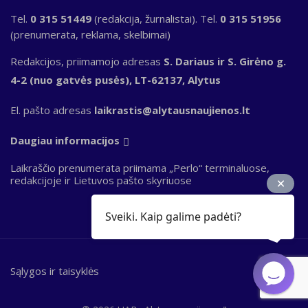
Tel.
0 315 51449
(redakcija, žurnalistai). Tel.
0 315 51956
(prenumerata, reklama, skelbimai)
Redakcijos, priimamojo adresas
S. Dariaus ir S. Girėno g.
4-2 (nuo gatvės pusės), LT-62137, Alytus
El. pašto adresas
laikrastis@alytausnaujienos.lt
Daugiau informacijos
Laikraščio prenumerata priimama „Perlo“ terminaluose,
redakcijoje ir Lietuvos pašto skyriuose
Sveiki. Kaip galime padėti?
Sąlygos ir taisyklės
Bottom
footer