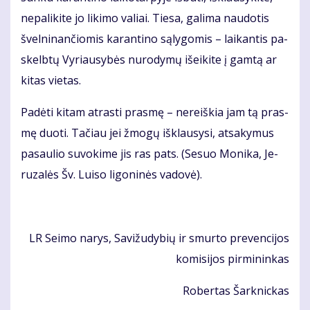
ne­pa­li­ki­te jo li­ki­mo va­liai. Tie­sa, ga­li­ma nau­do­tis
švel­ni­nan­čio­mis ka­ran­ti­no są­ly­go­mis – lai­kan­tis pa­
skelb­tų Vy­riau­sy­bės nu­ro­dy­mų iš­ei­ki­te į gam­tą ar
ki­tas vie­tas.
Pa­dė­ti ki­tam at­ras­ti pras­mę – ne­reiš­kia jam tą pras­
mę duo­ti. Ta­čiau jei žmo­gų iš­klau­sy­si, at­sa­ky­mus
pa­sau­lio su­vo­ki­me jis ras pats. (Se­suo Mo­ni­ka, Je­
ru­za­lės Šv. Lui­so li­go­ni­nės va­do­vė).
LR Sei­mo na­rys, Sa­vi­žu­dy­bių ir smur­to pre­ven­ci­jos
ko­mi­si­jos pir­mi­nin­kas
Ro­ber­tas Šar­knic­kas