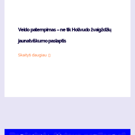
Veido patempimas – ne tik Holivudo žvaigždžių
jaunatviškumo paslaptis
Skaityti daugiau