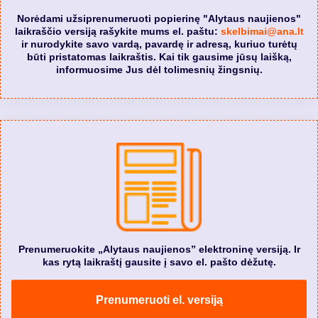
Norėdami užsiprenumeruoti popierinę "Alytaus naujienos"
laikraščio versiją rašykite mums el. paštu:
skelbimai@ana.lt
ir nurodykite savo vardą, pavardę ir adresą, kuriuo turėtų
būti pristatomas laikraštis. Kai tik gausime jūsų laišką,
informuosime Jus dėl tolimesnių žingsnių.
Prenumeruokite „Alytaus naujienos” elektroninę versiją. Ir
kas rytą laikraštį gausite į savo el. pašto dėžutę.
Prenumeruoti el. versiją