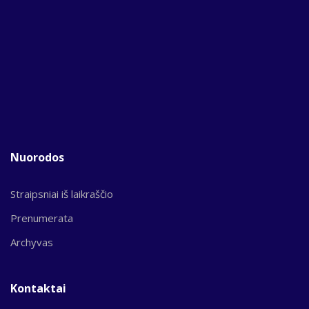
Nuorodos
Straipsniai iš laikraščio
Prenumerata
Archyvas
Kontaktai