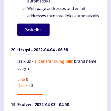
automatiškai
Web page addresses and email
addresses turn into links automatically.
Htxqsi
- 2022-04-04 - 06:58
lasix us -
sildenafil 100mg pills
brand name
Komentaras
viagra
Like
0
Dislike
0
Ekalvw
- 2022-04-03 - 04:08