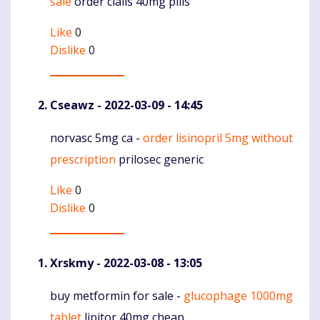
sale
order cialis 40mg pills
Like
0
Dislike
0
Cseawz
- 2022-03-09 - 14:45
norvasc 5mg ca -
order lisinopril 5mg without
Komentaras
prescription
prilosec generic
Like
0
Dislike
0
Xrskmy
- 2022-03-08 - 13:05
buy metformin for sale -
glucophage 1000mg
Komentaras
tablet
lipitor 40mg cheap