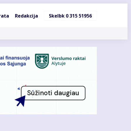
ndinė
rata
Redakcija
Skelbk 0 315 51956
cija