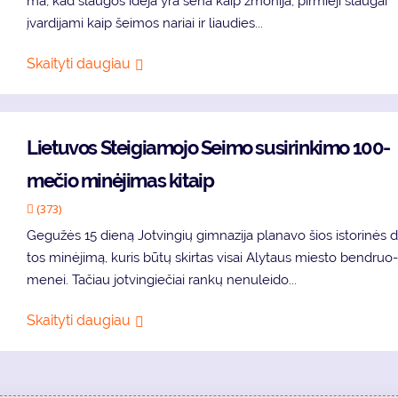
ma, kad slau­gos idė­ja yra se­na kaip žmo­ni­ja, pir­mie­ji slau­gai
įvar­di­ja­mi kaip šei­mos na­riai ir liau­dies...
Skaityti daugiau
Lie­tu­vos Stei­gia­mo­jo Sei­mo su­si­rin­ki­mo 100-
me­čio mi­nė­ji­mas ki­taip
(373)
Ge­gu­žės 15 die­ną Jot­vin­gių gim­na­zi­ja pla­na­vo šios is­to­ri­nės 
tos mi­nė­ji­mą, ku­ris bū­tų skir­tas vi­sai Aly­taus mies­to ben­druo
me­nei. Ta­čiau jot­vin­gie­čiai ran­kų ne­nu­lei­do...
Skaityti daugiau