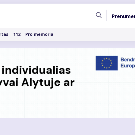
Pagri
Prenume
naviga
rtas
112
Pro memoria