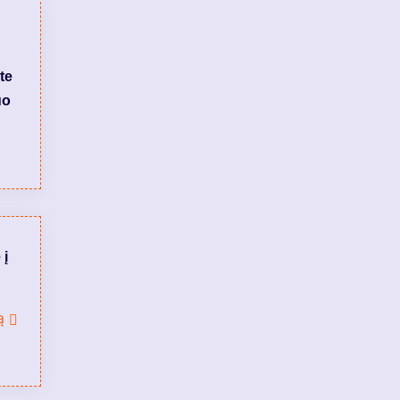
te
uo
 į
ą