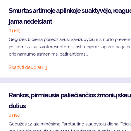
Smur­tas ar­ti­mo­je ap­lin­ko­je su­ak­ty­vė­jo, re­a­gu
ja­ma ne­del­siant
(198)
Ge­gu­žės 6 die­ną po­sė­džia­vu­si Sa­vi­žu­dy­bių ir smur­to pre­ven­c
jos ko­mi­si­ja su su­in­te­re­suo­to­mis ins­ti­tu­ci­jo­mis ap­ta­rė pa­gal­b
pri­ei­na­mu­mo as­me­nims, pa­ti­rian­tiems...
Skaityti daugiau
Ran­kos, pir­miau­sia pa­lie­čian­čios žmo­nių ska
du­lius
(186)
Ge­gu­žės 12-ąją mi­nė­si­me Tarp­tau­ti­nę slau­gy­to­jų die­ną. Tei­gi