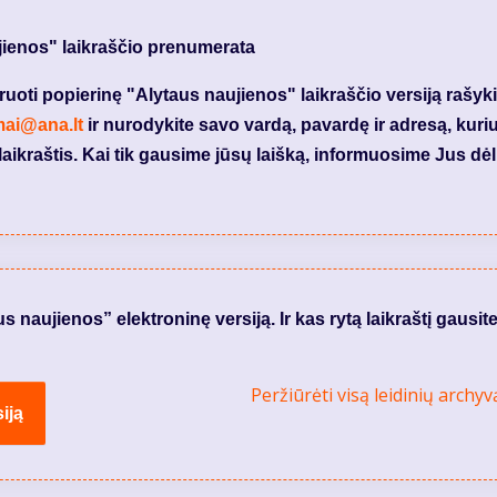
jienos" laikraščio prenumerata
ti popierinę "Alytaus naujienos" laikraščio versiją rašyki
mai@ana.lt
ir nurodykite savo vardą, pavardę ir adresą, kuri
laikraštis. Kai tik gausime jūsų laišką, informuosime Jus dėl
naujienos” elektroninę versiją. Ir kas rytą laikraštį gausite
Peržiūrėti visą leidinių archyv
iją