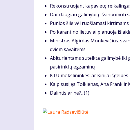
Re­konst­ruo­jant ka­pa­vie­tę rei­ka­lin­ga
Dar dau­giau ga­li­my­bių iš­si­nuo­mo­ti sa
Pu­nios ši­le vėl ruo­šia­ma­si kir­ti­mams
Po ka­ran­ti­no lie­tu­viai pla­nuo­ja iš­lai­
Ministras Algirdas Monkevičius: sva
dviem savaitėms
Abiturientams suteikta galimybė iki 
pasirinktų egzaminų
KTU moks­li­nin­kės: ar Ki­ni­ja iš­gel­bės
Kaip su­si­jęs Tol­kie­nas, Ana Frank ir K
Da­lin­tis ar ne?.. (1)