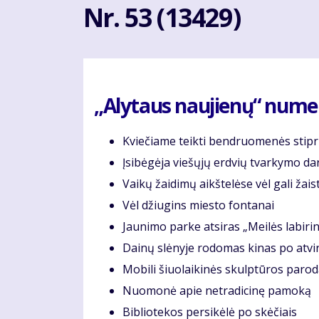
Nr. 53 (13429)
„Alytaus naujienų“ numery
Kviečiame teikti bendruomenės stipr
Įsi­bė­gė­ja vie­šų­jų erd­vių tvar­ky­mo da
Vai­kų žai­di­mų aikš­te­lė­se vėl ga­li žai
Vėl džiu­gins mies­to fon­ta­nai
Jau­ni­mo par­ke at­si­ras „Mei­lės la­bi­rin
Dai­nų slė­ny­je ro­do­mas ki­nas po at­vi
Mo­bi­li šiuo­lai­ki­nės skulp­tū­ros pa­ro­
Nuo­mo­nė apie ne­tra­di­ci­nę pa­mo­ką
Bib­lio­te­kos per­si­kė­lė po skė­čiais