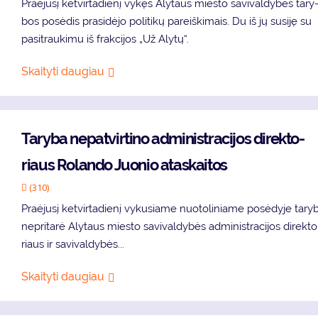
Pra­ėju­sį ket­vir­ta­die­nį vy­kęs Aly­taus mies­to sa­vi­val­dy­bės ta­ry
bos po­sė­dis pra­si­dė­jo po­li­ti­kų pa­reiš­ki­mais. Du iš jų su­si­ję su
pa­si­trau­ki­mu iš frak­ci­jos „Už Aly­tų“.
Skaityti daugiau
Ta­ry­ba ne­pa­tvir­ti­no ad­mi­nist­ra­ci­jos di­rek­to­
riaus Ro­lan­do Juo­nio ata­skai­tos
(310)
Pra­ėju­sį ket­vir­ta­die­nį vy­ku­sia­me nuo­to­li­nia­me po­sė­dy­je ta­ry­
ne­pri­ta­rė Aly­taus mies­to sa­vi­val­dy­bės ad­mi­nist­ra­ci­jos di­rek­to
riaus ir sa­vi­val­dy­bės...
Skaityti daugiau