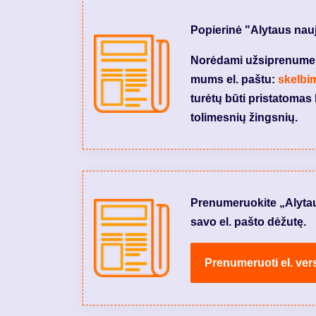
Popierinė "Alytaus nau
Norėdami užsiprenumeruo
mums el. paštu:
skelbi
turėtų būti pristatomas 
tolimesnių žingsnių.
Prenumeruokite „Alytaus 
savo el. pašto dėžutę.
Prenumeruoti el. vers