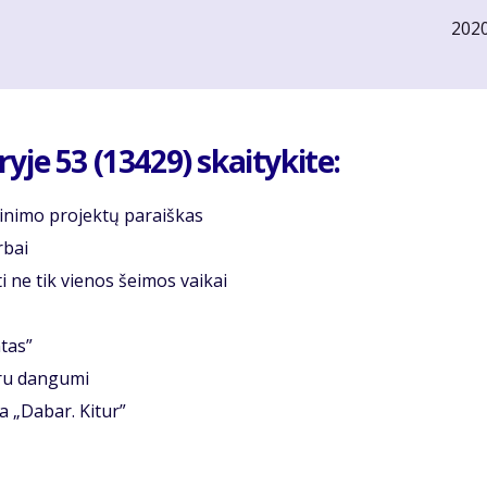
202
je 53 (13429) skaitykite:
inimo projektų paraiškas
r­bai
s­ti ne tik vie­nos šei­mos vai­kai
­tas”
­ru dan­gu­mi
da „Da­bar. Ki­tur”