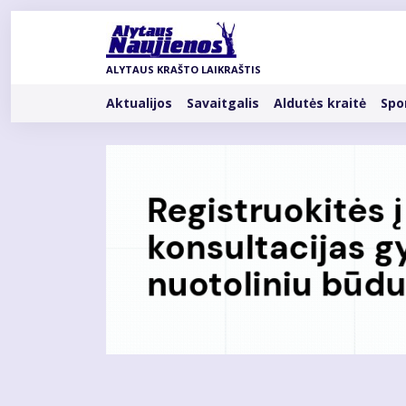
Pereiti
į
pagrindinį
ALYTAUS KRAŠTO LAIKRAŠTIS
turinį
Rubrikos
Aktualijos
Savaitgalis
Aldutės kraitė
Spo