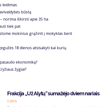
s lei­di­mas
­vi­val­dy­bės būs­tą
 – no­ri­ma iš­kirs­ti apie 35 ha
dau­ti tiek pat
rstome mokinius grąžinti į mokyklas bent
gegužės 18 dienos atsisakyti kai kurių
 pa­sau­lio eko­no­mi­ką?
ry­žiaus žy­giai?
Frak­ci­ja „Už Aly­tų” su­ma­žė­jo dviem na­riais
(351)