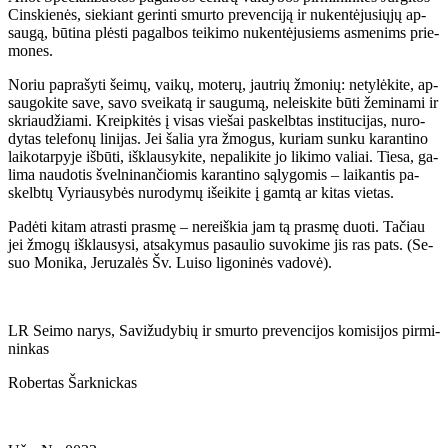
Cins­kie­nės, sie­kiant ge­rin­ti smur­to pre­ven­ci­ją ir nu­ken­tė­ju­sių­jų ap­
sau­gą, bū­ti­na plės­ti pa­gal­bos tei­ki­mo nu­ken­tė­ju­siems as­me­nims prie­
mo­nes.
No­riu pa­pra­šy­ti šei­mų, vai­kų, mo­te­rų, jaut­rių žmo­nių: ne­ty­lė­ki­te, ap­
sau­go­ki­te sa­ve, sa­vo svei­ka­tą ir sau­gu­mą, ne­leis­ki­te bū­ti že­mi­na­mi ir
skriau­džia­mi. Kreip­ki­tės į vi­sas vie­šai pa­skelb­tas ins­ti­tu­ci­jas, nu­ro­
dy­tas te­le­fo­nų li­ni­jas. Jei ša­lia yra žmo­gus, ku­riam sun­ku ka­ran­ti­no
lai­ko­tar­py­je iš­bū­ti, iš­klau­sy­ki­te, ne­pa­li­ki­te jo li­ki­mo va­liai. Tie­sa, ga­
li­ma nau­do­tis švel­ni­nan­čio­mis ka­ran­ti­no są­ly­go­mis – lai­kan­tis pa­
skelb­tų Vy­riau­sy­bės nu­ro­dy­mų iš­ei­ki­te į gam­tą ar ki­tas vie­tas.
Pa­dė­ti ki­tam at­ras­ti pras­mę – ne­reiš­kia jam tą pras­mę duo­ti. Ta­čiau
jei žmo­gų iš­klau­sy­si, at­sa­ky­mus pa­sau­lio su­vo­ki­me jis ras pats. (Se­
suo Mo­ni­ka, Je­ru­za­lės Šv. Lui­so li­go­ni­nės va­do­vė).
LR Sei­mo na­rys, Sa­vi­žu­dy­bių ir smur­to pre­ven­ci­jos ko­mi­si­jos pir­mi­
nin­kas
Ro­ber­tas Šar­knic­kas