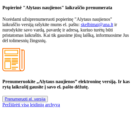
Popierinė "Alytaus naujienos" laikraščio prenumerata
Norėdami užsiprenumeruoti popierinę "Alytaus naujienos"
laikraščio versiją rašykite mums el. paštu:
skelbimai@ana.lt
ir
nurodykite savo vardą, pavardę ir adresą, kuriuo turėtų būti
pristatomas laikraštis. Kai tik gausime jūsų laišką, informuosime Jus
dėl tolimesnių žingsnių.
Prenumeruokite „Alytaus naujienos” elektroninę versiją. Ir kas
rytą laikraštį gausite į savo el. pašto dėžutę.
Prenumeruoti el. versiją
Peržiūrėti visą leidinių archyvą