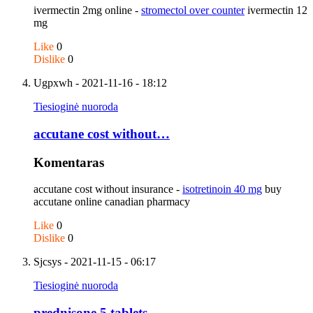
ivermectin 2mg online -
stromectol over counter
ivermectin 12
mg
Like
0
Dislike
0
Ugpxwh
- 2021-11-16 - 18:12
Tiesioginė nuoroda
accutane cost without…
Komentaras
accutane cost without insurance -
isotretinoin 40 mg
buy
accutane online canadian pharmacy
Like
0
Dislike
0
Sjcsys
- 2021-11-15 - 06:17
Tiesioginė nuoroda
prednisone 5 tablets -…