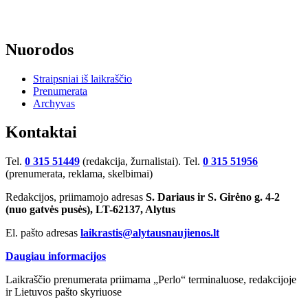
Nuorodos
Straipsniai iš laikraščio
Prenumerata
Archyvas
Kontaktai
Tel.
0 315 51449
(redakcija, žurnalistai). Tel.
0 315 51956
(prenumerata, reklama, skelbimai)
Redakcijos, priimamojo adresas
S. Dariaus ir S. Girėno g. 4-2
(nuo gatvės pusės), LT-62137, Alytus
El. pašto adresas
laikrastis@alytausnaujienos.lt
Daugiau informacijos
Laikraščio prenumerata priimama „Perlo“ terminaluose, redakcijoje
ir Lietuvos pašto skyriuose