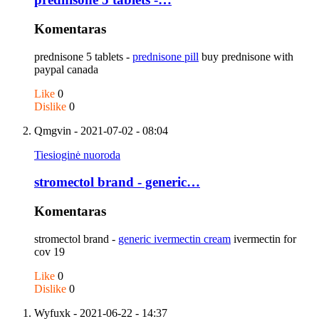
Komentaras
prednisone 5 tablets -
prednisone pill
buy prednisone with
paypal canada
Like
0
Dislike
0
Qmgvin
- 2021-07-02 - 08:04
Tiesioginė nuoroda
stromectol brand - generic…
Komentaras
stromectol brand -
generic ivermectin cream
ivermectin for
cov 19
Like
0
Dislike
0
Wyfuxk
- 2021-06-22 - 14:37