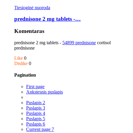
Tiesioginė nuoroda
prednisone 2 mg tablets -…
Komentaras
prednisone 2 mg tablets -
54899 prednisone
cortisol
prednisone
Like
0
Dislike
0
Pagination
First page
Ankstesnis puslapis
Puslapis
2
Puslapis
3
Puslapis
4
Puslapis
5
Puslapis
6
Current page
7