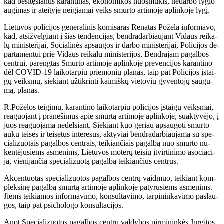
kad be­si­tę­sian­tis ka­ran­ti­nas, eko­no­mi­kos nuos­mu­kis, ne­dar­bo ly­gio
au­gi­mas ir at­ei­ty­je ne­igia­mai veiks smur­to ar­ti­mo­je ap­lin­ko­je ly­gį.
Lie­tu­vos po­li­ci­jos ge­ne­ra­li­nis ko­mi­sa­ras Re­na­tas Po­žė­la in­for­ma­vo,
kad, at­si­žvel­giant į šias ten­den­ci­jas, ben­dra­dar­biau­jant Vi­daus rei­ka­
lų mi­nis­te­ri­jai, So­cia­li­nės ap­sau­gos ir dar­bo mi­nis­te­ri­jai, Po­li­ci­jos de­
par­ta­men­tui prie Vi­daus rei­ka­lų mi­nis­te­ri­jos, Ben­dra­jam pa­gal­bos
cen­trui, pa­reng­tas Smur­to ar­ti­mo­je ap­lin­ko­je pre­ven­ci­jos ka­ran­ti­no
dėl CO­VID-19 lai­ko­tar­piu prie­mo­nių pla­nas, taip pat Po­li­ci­jos įstai­
gų veiks­mų, sie­kiant už­tik­rin­ti kai­miš­kų vie­to­vių gy­ven­to­jų sau­gu­
mą, pla­nas.
R.Po­žė­los tei­gi­mu, ka­ran­ti­no lai­ko­tar­piu po­li­ci­jos įstai­gų veiks­mai,
re­a­guo­jant į pra­ne­ši­mus apie smur­tą ar­ti­mo­je ap­lin­ko­je, su­ak­ty­vė­jo, į
juos re­a­guo­ja­ma ne­del­siant. Sie­kiant kuo ge­riau ap­sau­go­ti smur­to
au­kų tei­ses ir tei­sė­tus in­te­re­sus, ak­ty­viai ben­dra­dar­biau­ja­ma su spe­
cia­li­zuo­tais pa­gal­bos cen­trais, tei­kian­čiais pa­gal­bą nuo smur­to nu­
ken­tė­ju­siems as­me­nims, Lie­tu­vos mo­te­rų tei­sių įtvir­ti­ni­mo aso­cia­ci­
ja, vie­ni­jan­čia spe­cia­li­zuo­tą pa­gal­bą tei­kian­čius cen­trus.
Ak­cen­tuo­tas spe­cia­li­zuo­tos pa­gal­bos cen­trų vaid­muo, tei­kiant kom­
plek­si­nę pa­gal­bą smur­tą ar­ti­mo­je ap­lin­ko­je pa­ty­ru­siems as­me­nims.
Jiems tei­kia­mos in­for­ma­vi­mo, kon­sul­ta­vi­mo, tar­pi­nin­ka­vi­mo pa­slau­
gos, taip pat psi­cho­lo­go kon­sul­ta­ci­jos.
Anot Spe­cia­li­zuo­tos pa­gal­bos cen­trų val­dy­bos pir­mi­nin­kės Jur­gi­tos