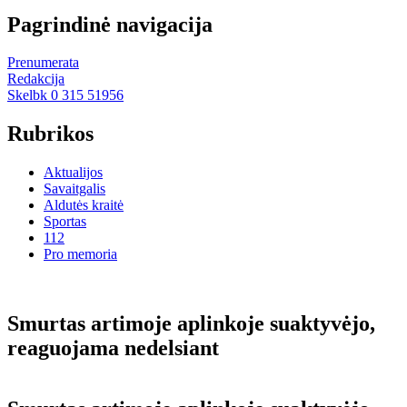
Pagrindinė navigacija
Prenumerata
Redakcija
Skelbk 0 315 51956
Rubrikos
Aktualijos
Savaitgalis
Aldutės kraitė
Sportas
112
Pro memoria
Smur­tas ar­ti­mo­je ap­lin­ko­je su­ak­ty­vė­jo,
re­a­guo­ja­ma ne­del­siant