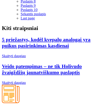
Puslapis
8
Puslapis
9
Puslapis
10
Sekantis puslapis
Last page
Kiti straipsniai
5 priežastys, kodėl kvepalų analogai yra
puikus pasirinkimas kasdienai
Skaityti daugiau
Veido patempimas – ne tik Holivudo
žvaigždžių jaunatviškumo paslaptis
Skaityti daugiau