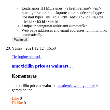
Leidžiamos HTML žymės: <a href hreflang> <em>
<strong> <cite> <blockquote cite> <code> <ul type>
<ol start type> <li> <dl> <dt> <dd> <h2 id> <h3 id>
<h4 id> <h5 id> <h6 id>
Linijos ir paragrafai atskiriami automatiškai
Web page addresses and email addresses turn into links
automatically.
Ytnlex
- 2021-12-12 - 16:50
Tiesioginė nuoroda
amoxicillin price at walmart…
Komentaras
amoxicillin price at walmart -
academic writing online
slot
games online
Like
0
Dislike
0