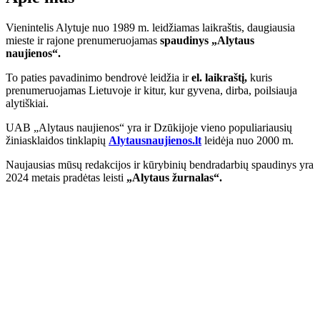
Vienintelis Alytuje nuo 1989 m. leidžiamas laikraštis, daugiausia
mieste ir rajone prenumeruojamas
spaudinys „Alytaus
naujienos“.
To paties pavadinimo bendrovė leidžia ir
el. laikraštį,
kuris
prenumeruojamas Lietuvoje ir kitur, kur gyvena, dirba, poilsiauja
alytiškiai.
UAB „Alytaus naujienos“ yra ir Dzūkijoje vieno populiariausių
žiniasklaidos tinklapių
Alytausnaujienos.lt
leidėja nuo 2000 m.
Naujausias mūsų redakcijos ir kūrybinių bendradarbių spaudinys yra
2024 metais pradėtas leisti
„Alytaus žurnalas“.