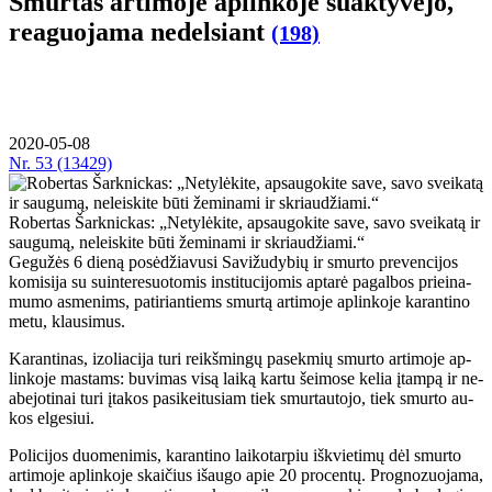
Smur­tas ar­ti­mo­je ap­lin­ko­je su­ak­ty­vė­jo,
re­a­guo­ja­ma ne­del­siant
(198)
2020-05-08
Nr.
53 (13429)
Ro­ber­tas Šar­knic­kas: „Ne­ty­lė­ki­te, ap­sau­go­ki­te sa­ve, sa­vo svei­ka­tą ir
sau­gu­mą, ne­leis­ki­te bū­ti že­mi­na­mi ir skriau­džia­mi.“
Ge­gu­žės 6 die­ną po­sė­džia­vu­si Sa­vi­žu­dy­bių ir smur­to pre­ven­ci­jos
ko­mi­si­ja su su­in­te­re­suo­to­mis ins­ti­tu­ci­jo­mis ap­ta­rė pa­gal­bos pri­ei­na­
mu­mo as­me­nims, pa­ti­rian­tiems smur­tą ar­ti­mo­je ap­lin­ko­je ka­ran­ti­no
me­tu, klau­si­mus.
Ka­ran­ti­nas, izo­lia­ci­ja tu­ri reikš­min­gų pa­sek­mių smur­to ar­ti­mo­je ap­
lin­ko­je mas­tams: bu­vi­mas vi­są lai­ką kar­tu šei­mo­se ke­lia įtam­pą ir ne­
abe­jo­ti­nai tu­ri įta­kos pa­si­kei­tu­siam tiek smur­tau­to­jo, tiek smur­to au­
kos el­ge­siui.
Po­li­ci­jos duo­me­ni­mis, ka­ran­ti­no lai­ko­tar­piu iš­kvie­ti­mų dėl smur­to
ar­ti­mo­je ap­lin­ko­je skai­čius iš­au­go apie 20 pro­cen­tų. Prog­no­zuo­ja­ma,