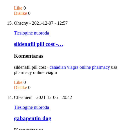
Like
0
Dislike
0
Qhscny
- 2021-12-07 - 12:57
Tiesioginė nuoroda
sildenafil pill cost -…
Komentaras
sildenafil pill cost -
canadian viagra online pharmacy
usa
pharmacy online viagra
Like
0
Dislike
0
Cheatuent
- 2021-12-06 - 20:42
Tiesioginė nuoroda
gabapentin dog