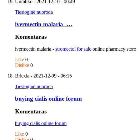
Uumbko
- 2021-12-10 - 00:49
Tiesioginė nuoroda
ivermectin malaria -…
Komentaras
ivermectin malaria -
stromectol for sale
online pharmacy store
Like
0
Dislike
0
Briexia
- 2021-12-09 - 06:15
Tiesioginė nuoroda
buying cialis online forum
Komentaras
buying cialis online forum
Like
0
Dislike
0