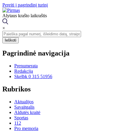
Pereiti į pagrindinį turinį
Alytaus krašto laikraštis
×
Pagrindinė navigacija
Prenumerata
Redakcija
Skelbk 0 315 51956
Rubrikos
Aktualijos
Savaitgalis
Aldutės kraitė
Sportas
112
Pro memoria