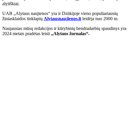
alytiškiai.
UAB „Alytaus naujienos“ yra ir Dzūkijoje vieno populiariausių
žiniasklaidos tinklapių
Alytausnaujienos.lt
leidėja nuo 2000 m.
Naujausias mūsų redakcijos ir kūrybinių bendradarbių spaudinys yra
2024 metais pradėtas leisti
„Alytaus žurnalas“.