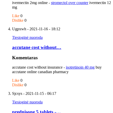
ivermectin 2mg online -
stromectol over counter
ivermectin 12
mg
Like
0
Dislike
0
Ugpxwh
- 2021-11-16 - 18:12
Tiesioginė nuoroda
accutane cost without…
Komentaras
accutane cost without insurance -
isotretinoin 40 mg
buy
accutane online canadian pharmacy
Like
0
Dislike
0
Sjcsys
- 2021-11-15 - 06:17
Tiesioginė nuoroda
prednisone 5 tablets -…