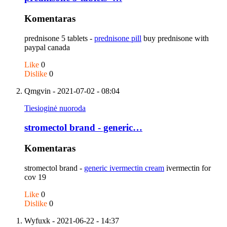
Komentaras
prednisone 5 tablets -
prednisone pill
buy prednisone with
paypal canada
Like
0
Dislike
0
Qmgvin
- 2021-07-02 - 08:04
Tiesioginė nuoroda
stromectol brand - generic…
Komentaras
stromectol brand -
generic ivermectin cream
ivermectin for
cov 19
Like
0
Dislike
0
Wyfuxk
- 2021-06-22 - 14:37