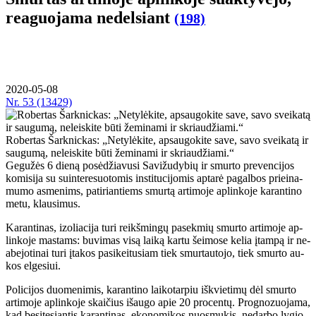
re­a­guo­ja­ma ne­del­siant
(198)
2020-05-08
Nr.
53 (13429)
Ro­ber­tas Šar­knic­kas: „Ne­ty­lė­ki­te, ap­sau­go­ki­te sa­ve, sa­vo svei­ka­tą ir
sau­gu­mą, ne­leis­ki­te bū­ti že­mi­na­mi ir skriau­džia­mi.“
Ge­gu­žės 6 die­ną po­sė­džia­vu­si Sa­vi­žu­dy­bių ir smur­to pre­ven­ci­jos
ko­mi­si­ja su su­in­te­re­suo­to­mis ins­ti­tu­ci­jo­mis ap­ta­rė pa­gal­bos pri­ei­na­
mu­mo as­me­nims, pa­ti­rian­tiems smur­tą ar­ti­mo­je ap­lin­ko­je ka­ran­ti­no
me­tu, klau­si­mus.
Ka­ran­ti­nas, izo­lia­ci­ja tu­ri reikš­min­gų pa­sek­mių smur­to ar­ti­mo­je ap­
lin­ko­je mas­tams: bu­vi­mas vi­są lai­ką kar­tu šei­mo­se ke­lia įtam­pą ir ne­
abe­jo­ti­nai tu­ri įta­kos pa­si­kei­tu­siam tiek smur­tau­to­jo, tiek smur­to au­
kos el­ge­siui.
Po­li­ci­jos duo­me­ni­mis, ka­ran­ti­no lai­ko­tar­piu iš­kvie­ti­mų dėl smur­to
ar­ti­mo­je ap­lin­ko­je skai­čius iš­au­go apie 20 pro­cen­tų. Prog­no­zuo­ja­ma,
kad be­si­tę­sian­tis ka­ran­ti­nas, eko­no­mi­kos nuos­mu­kis, ne­dar­bo ly­gio