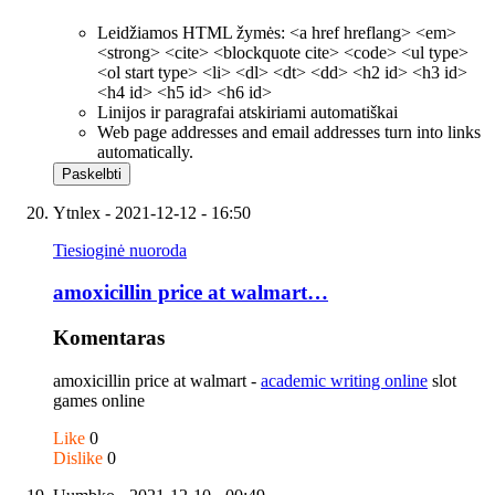
Leidžiamos HTML žymės: <a href hreflang> <em>
<strong> <cite> <blockquote cite> <code> <ul type>
<ol start type> <li> <dl> <dt> <dd> <h2 id> <h3 id>
<h4 id> <h5 id> <h6 id>
Linijos ir paragrafai atskiriami automatiškai
Web page addresses and email addresses turn into links
automatically.
Ytnlex
- 2021-12-12 - 16:50
Tiesioginė nuoroda
amoxicillin price at walmart…
Komentaras
amoxicillin price at walmart -
academic writing online
slot
games online
Like
0
Dislike
0