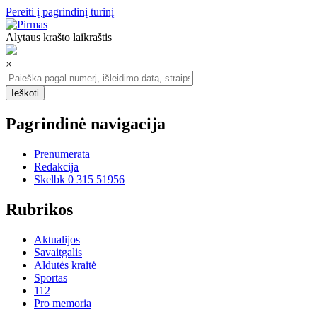
Pereiti į pagrindinį turinį
Alytaus krašto laikraštis
×
Pagrindinė navigacija
Prenumerata
Redakcija
Skelbk 0 315 51956
Rubrikos
Aktualijos
Savaitgalis
Aldutės kraitė
Sportas
112
Pro memoria