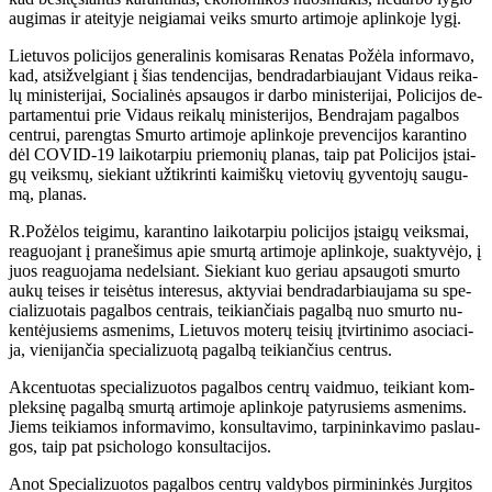
au­gi­mas ir at­ei­ty­je ne­igia­mai veiks smur­to ar­ti­mo­je ap­lin­ko­je ly­gį.
Lie­tu­vos po­li­ci­jos ge­ne­ra­li­nis ko­mi­sa­ras Re­na­tas Po­žė­la in­for­ma­vo,
kad, at­si­žvel­giant į šias ten­den­ci­jas, ben­dra­dar­biau­jant Vi­daus rei­ka­
lų mi­nis­te­ri­jai, So­cia­li­nės ap­sau­gos ir dar­bo mi­nis­te­ri­jai, Po­li­ci­jos de­
par­ta­men­tui prie Vi­daus rei­ka­lų mi­nis­te­ri­jos, Ben­dra­jam pa­gal­bos
cen­trui, pa­reng­tas Smur­to ar­ti­mo­je ap­lin­ko­je pre­ven­ci­jos ka­ran­ti­no
dėl CO­VID-19 lai­ko­tar­piu prie­mo­nių pla­nas, taip pat Po­li­ci­jos įstai­
gų veiks­mų, sie­kiant už­tik­rin­ti kai­miš­kų vie­to­vių gy­ven­to­jų sau­gu­
mą, pla­nas.
R.Po­žė­los tei­gi­mu, ka­ran­ti­no lai­ko­tar­piu po­li­ci­jos įstai­gų veiks­mai,
re­a­guo­jant į pra­ne­ši­mus apie smur­tą ar­ti­mo­je ap­lin­ko­je, su­ak­ty­vė­jo, į
juos re­a­guo­ja­ma ne­del­siant. Sie­kiant kuo ge­riau ap­sau­go­ti smur­to
au­kų tei­ses ir tei­sė­tus in­te­re­sus, ak­ty­viai ben­dra­dar­biau­ja­ma su spe­
cia­li­zuo­tais pa­gal­bos cen­trais, tei­kian­čiais pa­gal­bą nuo smur­to nu­
ken­tė­ju­siems as­me­nims, Lie­tu­vos mo­te­rų tei­sių įtvir­ti­ni­mo aso­cia­ci­
ja, vie­ni­jan­čia spe­cia­li­zuo­tą pa­gal­bą tei­kian­čius cen­trus.
Ak­cen­tuo­tas spe­cia­li­zuo­tos pa­gal­bos cen­trų vaid­muo, tei­kiant kom­
plek­si­nę pa­gal­bą smur­tą ar­ti­mo­je ap­lin­ko­je pa­ty­ru­siems as­me­nims.
Jiems tei­kia­mos in­for­ma­vi­mo, kon­sul­ta­vi­mo, tar­pi­nin­ka­vi­mo pa­slau­
gos, taip pat psi­cho­lo­go kon­sul­ta­ci­jos.
Anot Spe­cia­li­zuo­tos pa­gal­bos cen­trų val­dy­bos pir­mi­nin­kės Jur­gi­tos