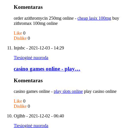
Komentaras
order azithromycin 250mg online -
cheap lasix 100mg
buy
zithromax 100mg online
Like
0
Dislike
0
Injnbc
- 2021-12-03 - 14:29
Tiesioginė nuoroda
casino games online - play…
Komentaras
casino games online -
play slots online
play casino online
Like
0
Dislike
0
Ojjlhb
- 2021-12-02 - 06:40
Tiesioginė nuoroda