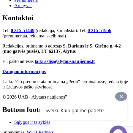
Prenumerata
Archyvas
Kontaktai
Tel.
0 315 51449
(redakcija, žurnalistai). Tel.
0 315 51956
(prenumerata, reklama, skelbimai)
Redakcijos, priimamojo adresas
S. Dariaus ir S. Girėno g. 4-2
(nuo gatvės pusės), LT-62137, Alytus
El. pašto adresas
laikrastis@alytausnaujienos.lt
Daugiau informacijos
Laikraščio prenumerata priimama „Perlo“ terminaluose, redakcijoje
ir Lietuvos pašto skyriuose
© 2026 UAB „Alytaus naujienos"
Bottom footer
Sveiki. Kaip galime padėti?
Sąlygos ir taisyklės
Sprendimas:
WEB Partners