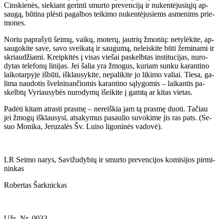
Cins­kie­nės, sie­kiant ge­rin­ti smur­to pre­ven­ci­ją ir nu­ken­tė­ju­sių­jų ap­
sau­gą, bū­ti­na plės­ti pa­gal­bos tei­ki­mo nu­ken­tė­ju­siems as­me­nims prie­
mo­nes.
No­riu pa­pra­šy­ti šei­mų, vai­kų, mo­te­rų, jaut­rių žmo­nių: ne­ty­lė­ki­te, ap­
sau­go­ki­te sa­ve, sa­vo svei­ka­tą ir sau­gu­mą, ne­leis­ki­te bū­ti že­mi­na­mi ir
skriau­džia­mi. Kreip­ki­tės į vi­sas vie­šai pa­skelb­tas ins­ti­tu­ci­jas, nu­ro­
dy­tas te­le­fo­nų li­ni­jas. Jei ša­lia yra žmo­gus, ku­riam sun­ku ka­ran­ti­no
lai­ko­tar­py­je iš­bū­ti, iš­klau­sy­ki­te, ne­pa­li­ki­te jo li­ki­mo va­liai. Tie­sa, ga­
li­ma nau­do­tis švel­ni­nan­čio­mis ka­ran­ti­no są­ly­go­mis – lai­kan­tis pa­
skelb­tų Vy­riau­sy­bės nu­ro­dy­mų iš­ei­ki­te į gam­tą ar ki­tas vie­tas.
Pa­dė­ti ki­tam at­ras­ti pras­mę – ne­reiš­kia jam tą pras­mę duo­ti. Ta­čiau
jei žmo­gų iš­klau­sy­si, at­sa­ky­mus pa­sau­lio su­vo­ki­me jis ras pats. (Se­
suo Mo­ni­ka, Je­ru­za­lės Šv. Lui­so li­go­ni­nės va­do­vė).
LR Sei­mo na­rys, Sa­vi­žu­dy­bių ir smur­to pre­ven­ci­jos ko­mi­si­jos pir­mi­
nin­kas
Ro­ber­tas Šar­knic­kas
Užs. Nr. 0033