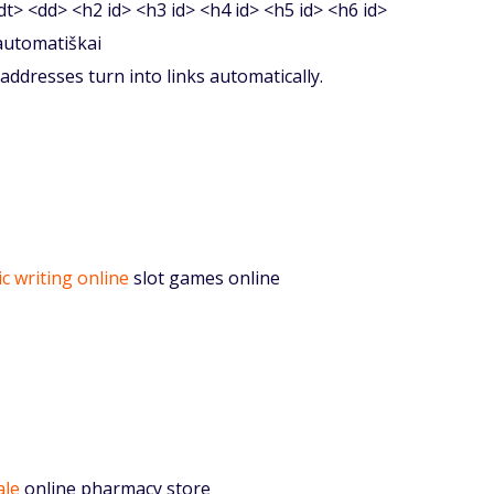
<dt> <dd> <h2 id> <h3 id> <h4 id> <h5 id> <h6 id>
 automatiškai
ddresses turn into links automatically.
c writing online
slot games online
ale
online pharmacy store