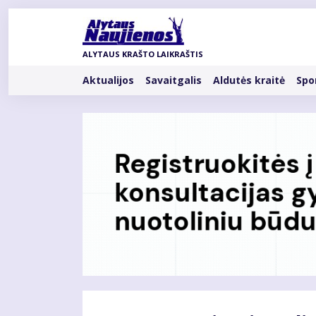
Pereiti
į
pagrindinį
ALYTAUS KRAŠTO LAIKRAŠTIS
turinį
Rubrikos
Aktualijos
Savaitgalis
Aldutės kraitė
Spo