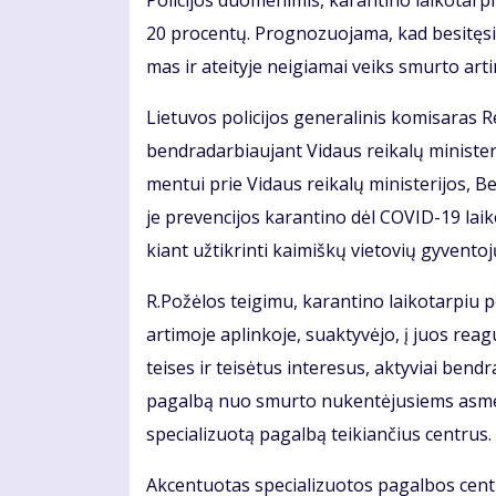
Po­li­ci­jos duo­me­ni­mis, ka­ran­ti­no lai­ko­tar­
20 pro­cen­tų. Prog­no­zuo­ja­ma, kad be­si­tę­s
mas ir at­ei­ty­je ne­igia­mai veiks smur­to ar­ti­m
Lie­tu­vos po­li­ci­jos ge­ne­ra­li­nis ko­mi­sa­ras 
ben­dra­dar­biau­jant Vi­daus rei­ka­lų mi­nis­te­ri­
men­tui prie Vi­daus rei­ka­lų mi­nis­te­ri­jos, 
je pre­ven­ci­jos ka­ran­ti­no dėl CO­VID-19 lai­k
kiant už­tik­rin­ti kai­miš­kų vie­to­vių gy­ven­to
R.Po­žė­los tei­gi­mu, ka­ran­ti­no lai­ko­tar­piu 
ar­ti­mo­je ap­lin­ko­je, su­ak­ty­vė­jo, į juos r
tei­ses ir tei­sė­tus in­te­re­sus, ak­ty­viai ben­d
pa­gal­bą nuo smur­to nu­ken­tė­ju­siems as­me­nim
spe­cia­li­zuo­tą pa­gal­bą tei­kian­čius cen­trus.
Ak­cen­tuo­tas spe­cia­li­zuo­tos pa­gal­bos cen