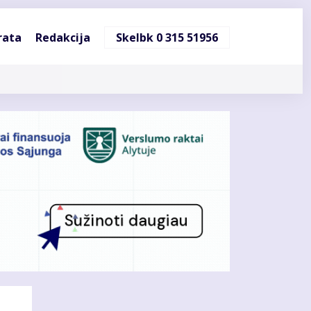
ndinė
rata
Redakcija
Skelbk 0 315 51956
cija