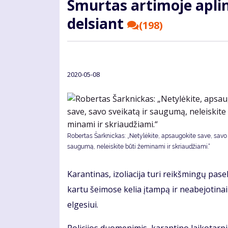
Smur­tas ar­ti­mo­je ap­lin
del­siant
(198)
2020-05-08
Ro­ber­tas Šar­knic­kas: „Ne­ty­lė­ki­te, ap­sau­go­ki­te sa­ve, sa­vo 
sau­gu­mą, ne­leis­ki­te bū­ti že­mi­na­mi ir skriau­džia­mi.“
Ka­ran­ti­nas, izo­lia­ci­ja tu­ri reikš­min­gų pa­
kar­tu šei­mo­se ke­lia įtam­pą ir ne­abe­jo­ti­na
el­ge­siui.