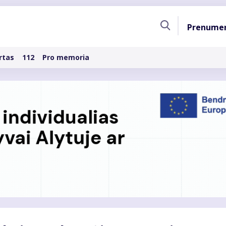
Pagri
Prenume
naviga
rtas
112
Pro memoria