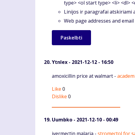
type> <ol start type> <li> <dl> 
Linijos ir paragrafai atskiriami
Web page addresses and email a
Ytnlex
- 2021-12-12 - 16:50
Komentaras
amoxicillin price at walmart -
academi
Like
0
Dislike
0
Uumbko
- 2021-12-10 - 00:49
Komentaras
ivermectin malaria -
stromectol for s