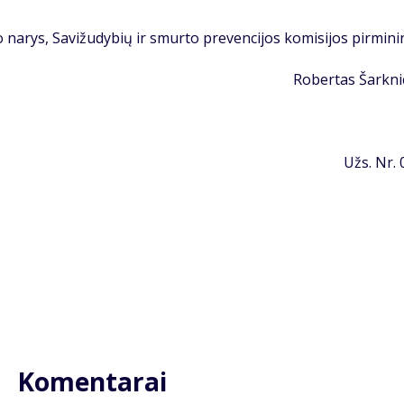
na­rys, Sa­vi­žu­dy­bių ir smur­to pre­ven­ci­jos ko­mi­si­jos pir­mi­ni
Ro­ber­tas Šar­kni
Užs. Nr.
Komentarai