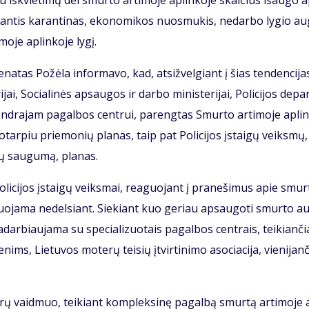
piu iš­kvie­ti­mų dėl smur­to ar­ti­mo­je ap­lin­ko­je skai­čius iš­au­go 
ian­tis ka­ran­ti­nas, eko­no­mi­kos nuos­mu­kis, ne­dar­bo ly­gio au­
o­je ap­lin­ko­je ly­gį.
Re­na­tas Po­žė­la in­for­ma­vo, kad, at­si­žvel­giant į šias ten­den­ci­ja
jai, So­cia­li­nės ap­sau­gos ir dar­bo mi­nis­te­ri­jai, Po­li­ci­jos de­par
Ben­dra­jam pa­gal­bos cen­trui, pa­reng­tas Smur­to ar­ti­mo­je ap­lin
o­tar­piu prie­mo­nių pla­nas, taip pat Po­li­ci­jos įstai­gų veiks­mų,
­jų sau­gu­mą, pla­nas.
po­li­ci­jos įstai­gų veiks­mai, re­a­guo­jant į pra­ne­ši­mus apie smur
e­a­guo­ja­ma ne­del­siant. Sie­kiant kuo ge­riau ap­sau­go­ti smur­to a
ra­dar­biau­ja­ma su spe­cia­li­zuo­tais pa­gal­bos cen­trais, tei­kian­či
s, Lie­tu­vos mo­te­rų tei­sių įtvir­ti­ni­mo aso­cia­ci­ja, vie­ni­jan­
­trų vaid­muo, tei­kiant kom­plek­si­nę pa­gal­bą smur­tą ar­ti­mo­je