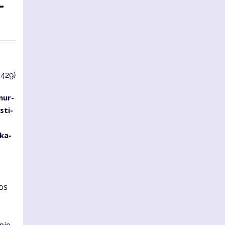
­
3429)
smur­
s­ti­
­
 ka­
kos