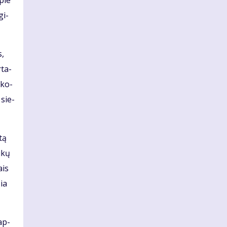
apie
gi­
s,
­ta­
­ko­
 sie­
­tą
u­kų
ais
čia
 ap­