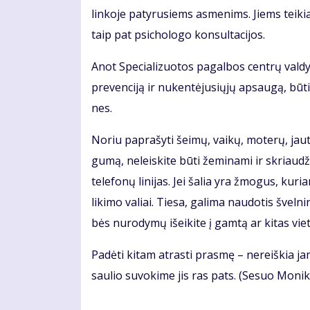
lin­ko­je pa­ty­ru­siems as­me­nims. Jiems tei­kia
taip pat psi­cho­lo­go kon­sul­ta­ci­jos.
Anot Spe­cia­li­zuo­tos pa­gal­bos cen­trų val­dy
pre­ven­ci­ją ir nu­ken­tė­ju­sių­jų ap­sau­gą, bū
nes.
No­riu pa­pra­šy­ti šei­mų, vai­kų, mo­te­rų, jaut­
gu­mą, ne­leis­ki­te bū­ti že­mi­na­mi ir skriau­džia
te­le­fo­nų li­ni­jas. Jei ša­lia yra žmo­gus, ku­riam
li­ki­mo va­liai. Tie­sa, ga­li­ma nau­do­tis švel­n
bės nu­ro­dy­mų iš­ei­ki­te į gam­tą ar ki­tas vie­
Pa­dė­ti ki­tam at­ras­ti pras­mę – ne­reiš­kia j
sau­lio su­vo­ki­me jis ras pats. (Se­suo Mo­ni­ka,