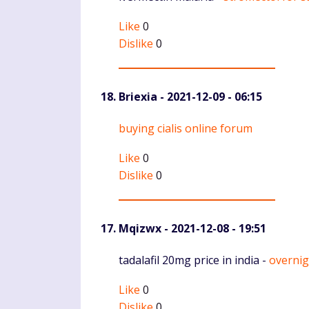
Like
0
Dislike
0
Briexia
- 2021-12-09 - 06:15
Komentaras
buying cialis online forum
Like
0
Dislike
0
Mqizwx
- 2021-12-08 - 19:51
Komentaras
tadalafil 20mg price in india -
overnigh
Like
0
Dislike
0