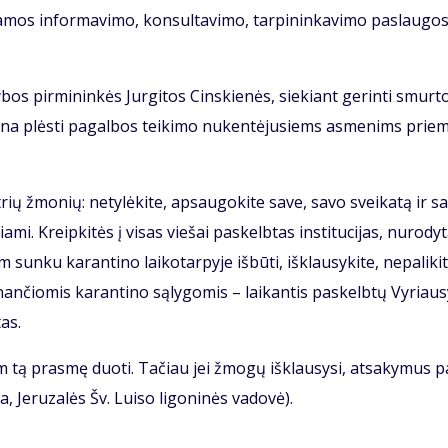
­mos in­for­ma­vi­mo, kon­sul­ta­vi­mo, tar­pi­nin­ka­vi­mo pa­slau­gos
­bos pir­mi­nin­kės Jur­gi­tos Cins­kie­nės, sie­kiant ge­rin­ti smur­t
­ti­na plės­ti pa­gal­bos tei­ki­mo nu­ken­tė­ju­siems as­me­nims prie­
rių žmo­nių: ne­ty­lė­ki­te, ap­sau­go­ki­te sa­ve, sa­vo svei­ka­tą ir s
­mi. Kreip­ki­tės į vi­sas vie­šai pa­skelb­tas ins­ti­tu­ci­jas, nu­ro­dy­
 sun­ku ka­ran­ti­no lai­ko­tar­py­je iš­bū­ti, iš­klau­sy­ki­te, ne­pa­li­ki­
i­nan­čio­mis ka­ran­ti­no są­ly­go­mis – lai­kan­tis pa­skelb­tų Vy­riau­
tas.
am tą pras­mę duo­ti. Ta­čiau jei žmo­gų iš­klau­sy­si, at­sa­ky­mus p
 Je­ru­za­lės Šv. Lui­so li­go­ni­nės va­do­vė).