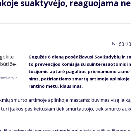
­ko­je su­ak­ty­vė­jo, re­a­guo­ja­ma ne
Nr.
53 (1
Ge­gu­žės 6 die­ną po­sė­džia­vu­si Sa­vi­žu­dy­bių ir 
to pre­ven­ci­jos ko­mi­si­ja su su­in­te­re­suo­to­mis in
tu­ci­jo­mis ap­ta­rė pa­gal­bos pri­ei­na­mu­mo as­me
nims, pa­ti­rian­tiems smur­tą ar­ti­mo­je ap­lin­ko­je
svei­ka­tą ir
ran­ti­no me­tu, klau­si­mus.
sek­mių smur­to ar­ti­mo­je ap­lin­ko­je mas­tams: bu­vi­mas vi­są lai­ką
i tu­ri įta­kos pa­si­kei­tu­siam tiek smur­tau­to­jo, tiek smur­to au­