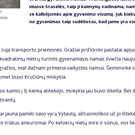
niuo­se Sta­se­lės, taip ji kai­my­nų va­di­na­ma, na
as
se kal­bė­jo­mės apie gy­ve­ni­mo vi­su­mą. Juk kiek­
donos
no gy­ve­ni­mas taip su­dė­lio­tas, kad ja­me yra vis
 zu­ja trans­por­to prie­mo­nės. Gra­žiai pri­žiū­ri­mi pa­sta­tai ap­juo
vad­ra­ti­nių met­rų tu­rin­tis gy­ve­na­ma­sis na­mas švie­čia nau­ju
 gra­žios, mat daž­nam pri­me­na vai­kys­tės na­mus. Šei­mi­nin­kė s
o­met bu­vo Kru­žiū­nų mo­kyk­la.
os kai­mo į šį kie­mą ati­te­kė­jo, mo­kyk­la jau bu­vo iš­kel­ta. Bet d
i­ran­tų.
 jau­na pa­mi­lo sa­vo vy­rą Vy­tau­tą, aš­tuo­nio­li­kos už jo iš­te­kė
­rė trū­kus aneu­riz­mai. Po ket­ve­rių me­tų mi­rė ir sū­nus, vos še