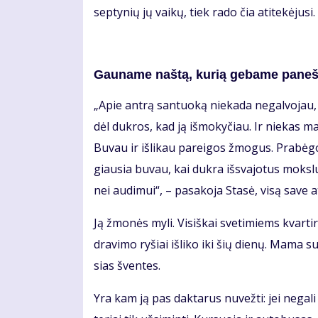
sep­ty­nių jų vai­kų, tiek ra­do čia ati­te­kė­ju­s
Gau­na­me naš­tą, ku­rią ge­ba­me pa­neš­
„Apie an­trą san­tuo­ką nie­ka­da ne­gal­vo­jau, 
dėl duk­ros, kad ją iš­mo­ky­čiau. Ir nie­kas man
Bu­vau ir iš­li­kau pa­rei­gos žmo­gus. Pra­bė
giau­sia bu­vau, kai duk­ra iš­sva­jo­tus moks­l
nei au­di­mui“, – pa­sa­ko­ja Sta­sė, vi­są sa­ve at
Ją žmo­nės my­li. Vi­siš­kai sve­ti­miems kvar­t
dra­vi­mo ry­šiai iš­li­ko iki šių die­nų. Ma­ma 
sias šven­tes.
Yra kam ją pas dak­ta­rus nu­vež­ti: jei ne­ga­l