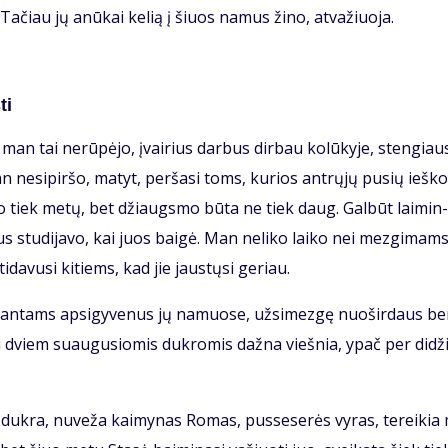
i. Ta­čiau jų anū­kai ke­lią į šiuos na­mus ži­no, at­va­žiuo­ja.
ti
man tai ne­rū­pė­jo, įvai­rius dar­bus dir­bau ko­lū­ky­je, sten­giau­
 ne­si­pir­šo, ma­tyt, per­ša­si toms, ku­rios ant­rų­jų pu­sių ieš­ko
­go tiek me­tų, bet džiaugs­mo bū­ta ne tiek daug. Gal­būt lai­min­
us stu­di­ja­vo, kai juos bai­gė. Man ne­li­ko lai­ko nei mez­gi­mams
i­da­vu­si ki­tiems, kad jie jaus­tų­si ge­riau.
i­ran­tams ap­si­gy­ve­nus jų na­muo­se, už­si­mez­gę nuo­šir­daus b
su dviem su­au­gu­sio­mis duk­ro­mis daž­na vieš­nia, ypač per di­dži
i duk­ra, nu­ve­ža kai­my­nas Ro­mas, pus­se­se­rės vy­ras, te­rei­ki