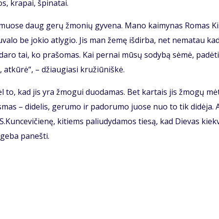
s, kra­pai, špi­na­tai.
kai­muo­se daug ge­rų žmo­nių gy­ve­na. Ma­no kai­my­nas Ro­mas Kis
­va­lo be jo­kio at­ly­gio. Jis man že­mę iš­dir­ba, net ne­ma­tau ka­
­da­ro tai, ko pra­šo­mas. Kai per­nai mū­sų so­dy­bą sė­mė, pa­dė­t
 at­kū­rė“, – džiau­gia­si kru­žiū­niš­kė.
l to, kad jis yra žmo­gui duo­da­mas. Bet kar­tais jis žmo­gų mė­
s­mas – di­de­lis, ge­ru­mo ir pa­do­ru­mo juo­se nuo to tik di­dė­ja. A
 S.Kun­ce­vi­čie­nę, ki­tiems pa­liu­dy­da­mos tie­są, kad Die­vas kiek­
ge­ba pa­neš­ti.