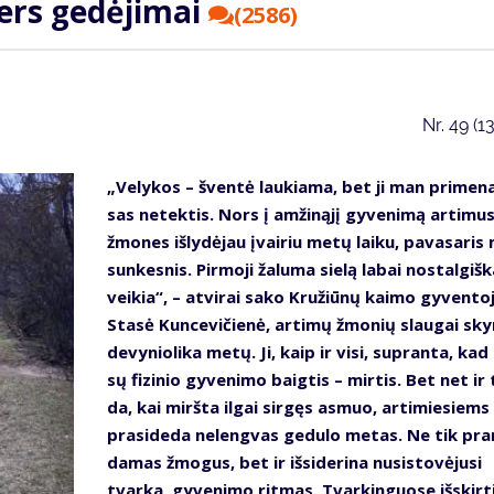
ters ge­dė­ji­mai
(2586)
Nr.
49 (1
„Ve­ly­kos – šven­tė lau­kia­ma, bet ji man pri­me­na
sas ne­tek­tis. Nors į am­ži­ną­jį gy­ve­ni­mą ar­ti­mu
žmo­nes iš­ly­dė­jau įvai­riu me­tų lai­ku, pa­va­sa­ri
sun­kes­nis. Pir­mo­ji ža­lu­ma sie­lą la­bai nos­tal­giš­k
vei­kia“, – at­vi­rai sa­ko Kru­žiū­nų kai­mo gy­ven­to­
Sta­sė Kun­ce­vi­čie­nė, ar­ti­mų žmo­nių slau­gai sky­
de­vy­nio­li­ka me­tų. Ji, kaip ir vi­si, su­pran­ta, ka
sų fi­zi­nio gy­ve­ni­mo baig­tis – mir­tis. Bet net ir 
da, kai mirš­ta il­gai sir­gęs as­muo, ar­ti­mie­siems
pra­si­de­da ne­leng­vas ge­du­lo me­tas. Ne tik pra
da­mas žmo­gus, bet ir iš­si­de­ri­na nu­si­sto­vė­ju­si
tvar­ka, gy­ve­ni­mo rit­mas. Tvar­kin­guo­se iš­skir­t