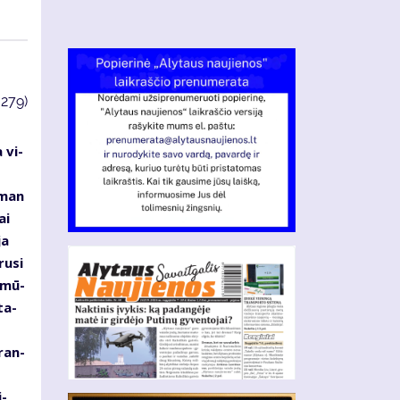
3279)
 vi­
s
s man
ai
ja
ru­si
d mū­
ta­
­ran­
i­