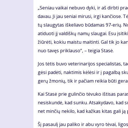
„Se­niau vai­kai ne­bu­vo dy­ki, ir aš dirb­ti pr
da­vau. Ji jau se­niai mi­ru­si, ir­gi kan­čio­se.
tų slau­gy­tas iš­ke­lia­vo bū­da­mas 97-erių. N
ati­duo­ti jį val­diš­kų na­mų slau­gai. Esu įsi­ti
žiū­rė­ti, ko­kiu mais­tu mai­tin­ti. Gal tik jo ka
nuo ta­vęs pri­klau­so“, – tei­gia Sta­sė.
Jos tė­tis bu­vo ve­te­ri­na­ri­jos spe­cia­lis­ta
gė­si pa­dė­ti, nak­ti­mis kė­lė­si ir į pa­gal­bą 
ge­rų žmo­nių, tik ir pa­čiam rei­kia bū­ti ge­ram
Kai Sta­sė prie gu­lin­čio tė­vu­ko iš­ti­sas pa
ne­si­skun­dė, kad sun­ku. At­sa­ky­da­vo, kad su
net min­čių ne­ki­lo, kad kaž­kas ki­tas ga­li ją p
Šį pa­sau­lį jau pa­li­ko ir abu vy­ro tė­vai, li­gos