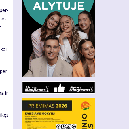
 per­
­ne­
o
 kai
 per
na ir
i­kęs