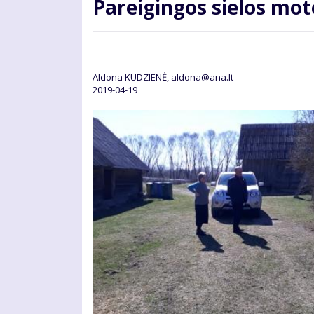
Pa­rei­gin­gos sie­los mo­
Aldona KUDZIENĖ, aldona@ana.lt
2019-04-19