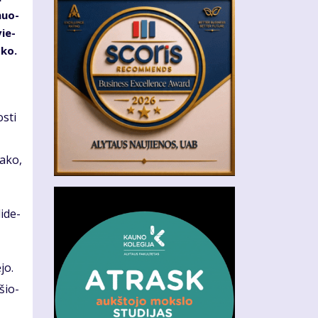
­muo­
vie­
­ko.
s­ti
a­ko,
i­de­
­jo.
­šio­