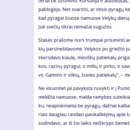
te­riai tik už­si­min­ti. Kur­suo­ja ir au­to­bu­sa
pa­blo­gė­jo. Net svars­to, ar im­sis py­ra­gų ke­
kad py­ra­gai šiuo­se na­muo­se Ve­ly­kų die­ną
Juk sve­čių tik­rai ne­ma­žai su­gu­žės.
Sta­sės pra­šo­me nors trum­pai pri­si­min­ti an
kių par­si­neš­da­vo­me. Ve­ly­kos po griež­to p
skers­da­vo kiau­lę, mė­siš­kų pa­tie­ka­lų pri­ga­
kos, ra­zi­nų py­ra­gui, o mil­tų ir pir­ko, ir sa
vo. Ga­mi­no ir sil­kių, žu­vies pa­tie­ka­lų“, – m
Ne vi­suo­met jai pa­vyks­ta nu­vyk­ti ir į Pu­n
mel­džia na­muo­se, mal­da ra­my­bės su­tei­kia. D
ku, neap­si­ei­na­ma be py­ra­gų, daž­nai kal­b
riais dau­giau ran­da­si pa­si­kal­bė­ji­mų apie ta
so­din­da­vo, ar iš šio lai­ko ne­iš­kryps šie­m