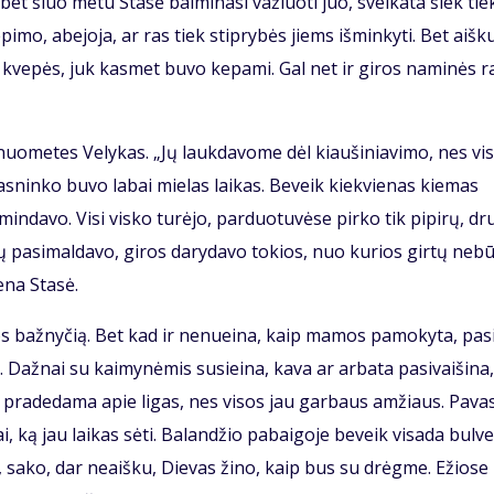
s, bet šiuo me­tu Sta­sė bai­mi­na­si va­žiuo­ti juo, svei­ka­ta šiek tie
pi­mo, abe­jo­ja, ar ras tiek stip­ry­bės jiems iš­min­ky­ti. Bet aiš­k
 kve­pės, juk kas­met bu­vo ke­pa­mi. Gal net ir gi­ros na­mi­nės ra
uo­me­tes Ve­ly­kas. „Jų lauk­da­vo­me dėl kiau­ši­nia­vi­mo, nes vi­
as­nin­ko bu­vo la­bai mie­las lai­kas. Be­veik kiek­vie­nas kie­mas
min­da­vo. Vi­si vis­ko tu­rė­jo, par­duo­tu­vė­se pir­ko tik pi­pi­rų, dr
­vų pa­si­mal­da­vo, gi­ros da­ry­da­vo to­kios, nuo ku­rios gir­tų ne­b
e­na Sta­sė.
ios baž­ny­čią. Bet kad ir ne­nu­ei­na, kaip ma­mos pa­mo­ky­ta, pa­s
až­nai su kai­my­nė­mis su­si­ei­na, ka­va ar ar­ba­ta pa­si­vai­ši­na,
a pra­de­da­ma apie li­gas, nes vi­sos jau gar­baus am­žiaus. Pa­va­
i, ką jau lai­kas sė­ti. Ba­lan­džio pa­bai­go­je be­veik vi­sa­da bul­v
et, sa­ko, dar ne­aiš­ku, Die­vas ži­no, kaip bus su drėg­me. Ežio­se