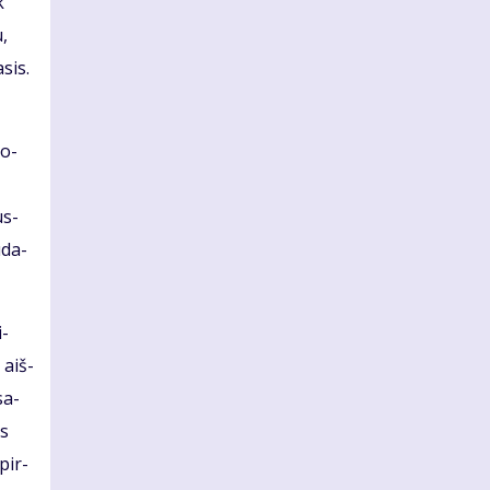
k
u,
­sis.
so­
us­
ū­da­
i­
 aiš­
sa­
es
 pir­