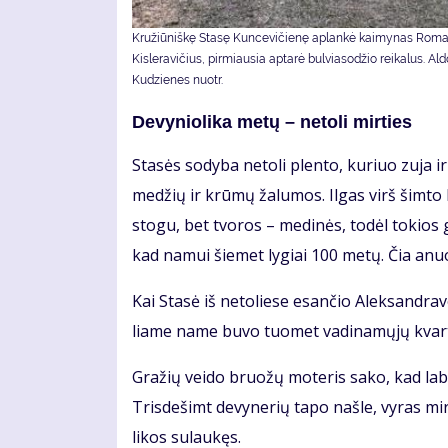
Kružiūniškę Stasę Kuncevičienę aplankė kaimynas Rom
Kisleravičius, pirmiausia aptarė bulviasodžio reikalus. Al
Kudzienes nuotr.
De­vy­nio­li­ka me­tų – ne­to­li mir­ties
Sta­sės so­dy­ba ne­to­li plen­to, ku­riuo zu­ja ir
me­džių ir krū­mų ža­lu­mos. Il­gas virš šim­to k
sto­gu, bet tvo­ros – me­di­nės, to­dėl to­kios
kad na­mui šie­met ly­giai 100 me­tų. Čia anu
Kai Sta­sė iš ne­to­lie­se esan­čio Alek­san­dra­v
lia­me na­me bu­vo tuo­met va­di­na­mų­jų kvar­t
Gra­žių vei­do bruo­žų mo­te­ris sa­ko, kad la­bai
Tris­de­šimt de­vy­ne­rių ta­po naš­le, vy­ras mi
li­kos su­lau­kęs.