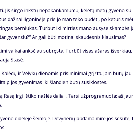
ti. Jis sir­go inks­tų ne­pa­kan­ka­mu­mu, ke­le­tą me­tų gy­ve­no su
­tus daž­nai li­go­ni­nė­je prie jo man te­ko bu­dė­ti, po ke­tu­ris mė
tin­gas ber­niu­kas. Tur­būt iki mir­ties ma­no au­sy­se skam­bės j
ar gy­ven­siu?“ Ar ga­li bū­ti mo­ti­nai skau­des­nis klau­si­mas?
ti­mi vai­kai anks­čiau su­bręs­ta. Tur­būt vi­sas aša­ras iš­ver­kiau,
au­ja Sta­sė.
 Ka­lė­dų ir Ve­ly­kų die­no­mis pri­si­mi­ni­mai grįž­ta. Jam bū­tų jau
taip jos gy­ve­ni­mas iki šian­dien bū­tų su­si­klos­tęs.
 Ra­są ir­gi iš­ti­ko naš­lės da­lia. „Tar­si už­prog­ra­muo­ta: aš jau­
s.
y­ve­no di­de­lė­je šei­mo­je. De­vy­ne­rių bū­da­ma mi­rė jos se­su­tė, l
os.