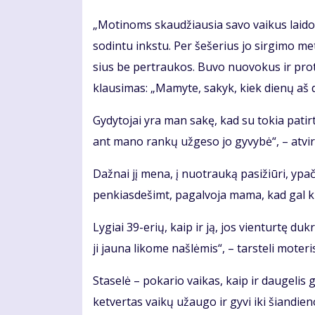
„Mo­ti­noms skau­džiau­sia sa­vo vai­kus lai­do­
so­din­tu inks­tu. Per še­še­rius jo sir­gi­mo me
sius be per­trau­kos. Bu­vo nuo­vo­kus ir pro­
klau­si­mas: „Ma­my­te, sa­kyk, kiek die­nų aš d
Gy­dy­to­jai yra man sa­kę, kad su to­kia pa­tir­
ant ma­no ran­kų už­ge­so jo gy­vy­bė“, – at­vi­r
Daž­nai jį me­na, į nuo­trau­ką pa­si­žiū­ri, ypač
pen­kias­de­šimt, pa­gal­vo­ja ma­ma, kad gal ki­
Ly­giai 39-erių, kaip ir ją, jos vien­tur­tę duk­rą
ji jau­na li­ko­me naš­lė­mis“, – tars­te­li mo­te­ri
Sta­se­lė – po­ka­rio vai­kas, kaip ir dau­ge­lis g
ket­ver­tas vai­kų už­au­go ir gy­vi iki šian­die­n