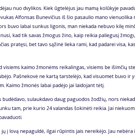
a­dė­jau nuo dvy­li­kos. Kiek ūg­te­lė­jus jau ma­mą ko­lū­ky­je pa­va­
 Tė­vu­kas Al­fon­sas Bu­ne­vi­čius iš šio pa­sau­lio ma­no vie­nuo­li­ka
ors bu­vo la­bai sun­kus li­go­nis, man nie­ka­da ne­bu­vo ki­lę min­
­ki­nu­si, kad tik sa­vas žmo­gus ži­no, kaip rei­kia pa­lie­gu­sį žmo­g
n­čias pra­tę­si, bet ta­vo są­ži­nė lie­ka ra­mi, kad pa­da­rei vi­sa, ka
s, tad vi­siems kai­mo žmo­nėms rei­ka­lin­gas, vi­siems be iš­im­čių st
sku­bė­jo. Pa­šne­ko­vė ne kar­tą tars­te­lė­jo, kad vi­suo­met bu­vo ir 
. Kai­mo žmo­nės la­bai pa­dė­jo jai lai­do­jant tė­tį.
­ras bu­dė­da­vo, su­lauk­da­vo daug pa­guo­dos žo­džių, nors nie­ka­
n­ku tam, prie ku­rio 24 va­lan­das šo­ki­nė­ti rei­kia. Jai nie­kuo­
a­va­duo­ti.
 jų į lo­vą ne­pa­gul­dė, il­gai rū­pin­tis jais ne­rei­kė­jo. Jau ne­bė­ra 