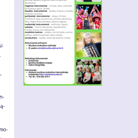
si
.
,
en­
­ą­
a mo­