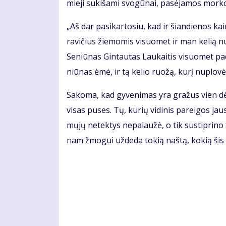
mie­ji su­ki­ša­mi svo­gū­nai, pa­sė­ja­mos mor­ko
„Aš dar pa­si­kar­to­siu, kad ir šian­die­nos 
ra­vi­čius žie­mo­mis vi­suo­met ir man ke­lią nu
Se­niū­nas Gin­tau­tas Lau­kai­tis vi­suo­met pa
niū­nas ėmė, ir tą ke­lio ruo­žą, ku­rį nu­plo­vė,
Sa­ko­ma, kad gy­ve­ni­mas yra gra­žus vien dė
vi­sas pu­ses. Tų, ku­rių vi­di­nis pa­rei­gos jau
mų­jų ne­tek­tys ne­pa­lau­žė, o tik su­stip­ri­no
nam žmo­gui už­de­da to­kią naš­tą, ko­kią šis 