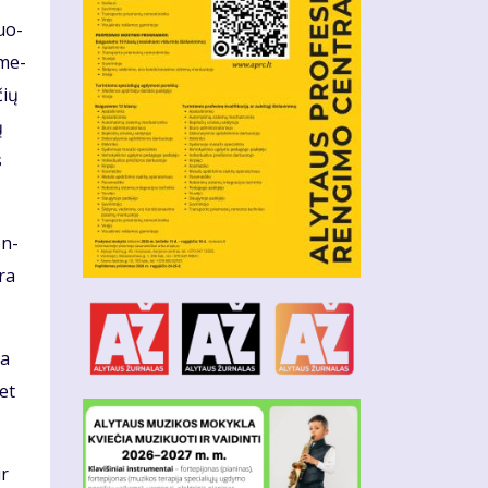
duo­
 me­
čių
ų
s
en­
yra
da
met
ir