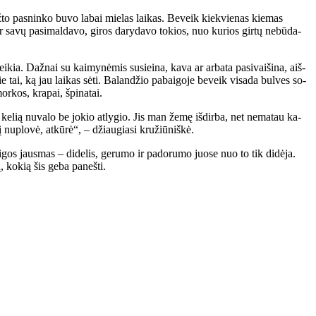
ž­to pas­nin­ko bu­vo la­bai mie­las lai­kas. Be­veik kiek­vie­nas kie­mas
 ir sa­vų pa­si­mal­da­vo, gi­ros da­ry­da­vo to­kios, nuo ku­rios gir­tų ne­bū­da­
ia. Daž­nai su kai­my­nė­mis su­si­ei­na, ka­va ar ar­ba­ta pa­si­vai­ši­na, aiš­
e tai, ką jau lai­kas sė­ti. Ba­lan­džio pa­bai­go­je be­veik vi­sa­da bul­ves so­
r­kos, kra­pai, špi­na­tai.
­lią nu­va­lo be jo­kio at­ly­gio. Jis man že­mę iš­dir­ba, net ne­ma­tau ka­
nu­plo­vė, at­kū­rė“, – džiau­gia­si kru­žiū­niš­kė.
os jaus­mas – di­de­lis, ge­ru­mo ir pa­do­ru­mo juo­se nuo to tik di­dė­ja.
, ko­kią šis ge­ba pa­neš­ti.