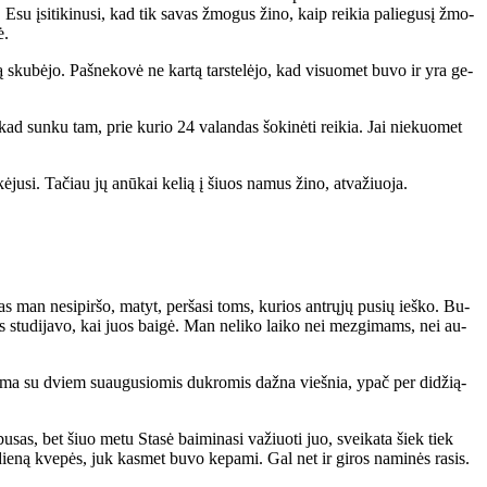
 Esu įsi­ti­ki­nu­si, kad tik sa­vas žmo­gus ži­no, kaip rei­kia pa­lie­gu­sį žmo­
ė.
l­bą sku­bė­jo. Pa­šne­ko­vė ne kar­tą tars­te­lė­jo, kad vi­suo­met bu­vo ir yra ge­
 kad sun­ku tam, prie ku­rio 24 va­lan­das šo­ki­nė­ti rei­kia. Jai nie­kuo­met
e­kė­ju­si. Ta­čiau jų anū­kai ke­lią į šiuos na­mus ži­no, at­va­žiuo­ja.
as man ne­si­pir­šo, ma­tyt, per­ša­si toms, ku­rios ant­rų­jų pu­sių ieš­ko. Bu­
s stu­di­ja­vo, kai juos bai­gė. Man ne­li­ko lai­ko nei mez­gi­mams, nei au­
 Ma­ma su dviem su­au­gu­sio­mis duk­ro­mis daž­na vieš­nia, ypač per di­dži­ą­
bu­sas, bet šiuo me­tu Sta­sė bai­mi­na­si va­žiuo­ti juo, svei­ka­ta šiek tiek
 die­ną kve­pės, juk kas­met bu­vo ke­pa­mi. Gal net ir gi­ros na­mi­nės ra­sis.