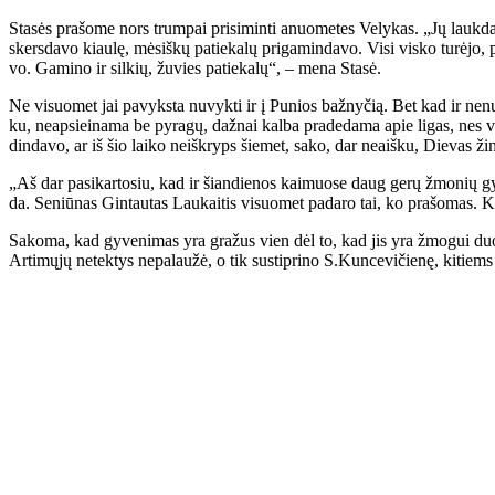
Sta­sės pra­šo­me nors trum­pai pri­si­min­ti anuo­me­tes Ve­ly­kas. „Jų lauk­da
skers­da­vo kiau­lę, mė­siš­kų pa­tie­ka­lų pri­ga­min­da­vo. Vi­si vis­ko tu­rė­jo, 
vo. Ga­mi­no ir sil­kių, žu­vies pa­tie­ka­lų“, – me­na Sta­sė.
Ne vi­suo­met jai pa­vyks­ta nu­vyk­ti ir į Pu­nios baž­ny­čią. Bet kad ir ne­nu­
ku, neap­si­ei­na­ma be py­ra­gų, daž­nai kal­ba pra­de­da­ma apie li­gas, nes vi­
din­da­vo, ar iš šio lai­ko ne­iš­kryps šie­met, sa­ko, dar ne­aiš­ku, Die­vas ži
„Aš dar pa­si­kar­to­siu, kad ir šian­die­nos kai­muo­se daug ge­rų žmo­nių gy
da. Se­niū­nas Gin­tau­tas Lau­kai­tis vi­suo­met pa­da­ro tai, ko pra­šo­mas. Kai
Sa­ko­ma, kad gy­ve­ni­mas yra gra­žus vien dėl to, kad jis yra žmo­gui duo­da­
Ar­ti­mų­jų ne­tek­tys ne­pa­lau­žė, o tik su­stip­ri­no S.Kun­ce­vi­čie­nę, ki­ti