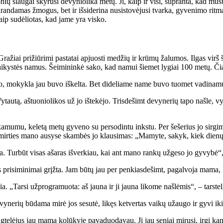
ų slau­gai sky­ru­si de­vy­nio­li­ka me­tų. Ji, kaip ir vi­si, su­pran­ta, kad mū­sų 
n­da­mas žmo­gus, bet ir iš­si­de­ri­na nu­si­sto­vė­ju­si tvar­ka, gy­ve­ni­mo rit­ma
ip su­dė­lio­tas, kad ja­me yra vis­ko.
Gra­žiai pri­žiū­ri­mi pa­sta­tai ap­juos­ti me­džių ir krū­mų ža­lu­mos. Il­gas virš
ai­kys­tės na­mus. Šei­mi­nin­kė sa­ko, kad na­mui šie­met ly­giai 100 me­tų. 
jo, mo­kyk­la jau bu­vo iš­kel­ta. Bet di­de­lia­me na­me bu­vo tuo­met va­di­na­mų­
au­tą, aš­tuo­nio­li­kos už jo iš­te­kė­jo. Tris­de­šimt de­vy­ne­rių ta­po naš­le, 
a­mu­mu, ke­le­tą me­tų gy­ve­no su per­so­din­tu inks­tu. Per še­še­rius jo sir­gi­
 mir­ties ma­no au­sy­se skam­bės jo klau­si­mas: „Ma­my­te, sa­kyk, kiek die­nų 
a. Tur­būt vi­sas aša­ras iš­ver­kiau, kai ant ma­no ran­kų už­ge­so jo gy­vy­bė“, –
 pri­si­mi­ni­mai grįž­ta. Jam bū­tų jau per pen­kias­de­šimt, pa­gal­vo­ja ma­ma, 
ia. „Tar­si už­prog­ra­muo­ta: aš jau­na ir ji jau­na li­ko­me naš­lė­mis“, – tars­te­l
­vy­ne­rių bū­da­ma mi­rė jos se­su­tė, li­kęs ket­ver­tas vai­kų už­au­go ir gy­vi ik
te­lė­jus jau ma­mą ko­lū­ky­je pa­va­duo­da­vau. Ji jau se­niai mi­ru­si, ir­gi kan