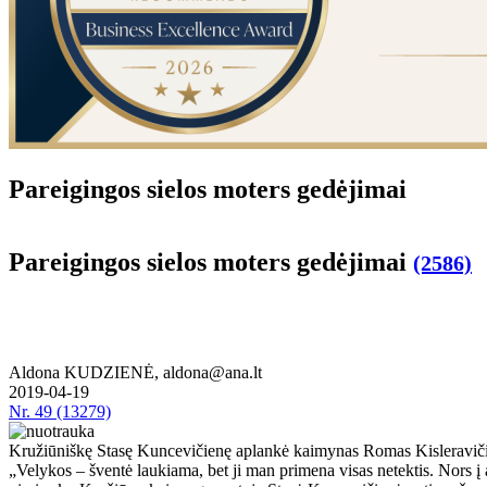
Pa­rei­gin­gos sie­los mo­ters ge­dė­ji­mai
Pa­rei­gin­gos sie­los mo­ters ge­dė­ji­mai
(2586)
Aldona KUDZIENĖ, aldona@ana.lt
2019-04-19
Nr.
49 (13279)
Kružiūniškę Stasę Kuncevičienę aplankė kaimynas Romas Kisleravičius
„Ve­ly­kos – šven­tė lau­kia­ma, bet ji man pri­me­na vi­sas ne­tek­tis. Nors į am­