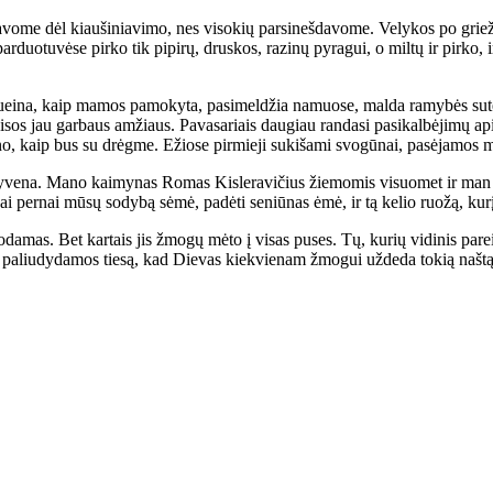
­vo­me dėl kiau­ši­nia­vi­mo, nes vi­so­kių par­si­neš­da­vo­me. Ve­ly­kos po grie
par­duo­tu­vė­se pir­ko tik pi­pi­rų, drus­kos, ra­zi­nų py­ra­gui, o mil­tų ir pir­ko,
ei­na, kaip ma­mos pa­mo­ky­ta, pa­si­mel­džia na­muo­se, mal­da ra­my­bės su­tei­k
sos jau gar­baus am­žiaus. Pa­va­sa­riais dau­giau ran­da­si pa­si­kal­bė­ji­mų api
­no, kaip bus su drėg­me. Ežio­se pir­mie­ji su­ki­ša­mi svo­gū­nai, pa­sė­ja­mos mo
­ve­na. Ma­no kai­my­nas Ro­mas Kis­le­ra­vi­čius žie­mo­mis vi­suo­met ir man ke
 per­nai mū­sų so­dy­bą sė­mė, pa­dė­ti se­niū­nas ėmė, ir tą ke­lio ruo­žą, ku­rį 
mas. Bet kar­tais jis žmo­gų mė­to į vi­sas pu­ses. Tų, ku­rių vi­di­nis pa­rei­g
ems pa­liu­dy­da­mos tie­są, kad Die­vas kiek­vie­nam žmo­gui už­de­da to­kią naš­tą