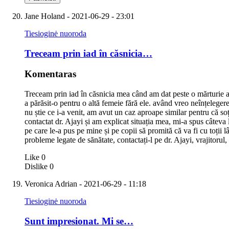
Jane Holand
- 2021-06-29 - 23:01
Tiesioginė nuoroda
Treceam prin iad în căsnicia…
Komentaras
Treceam prin iad în căsnicia mea când am dat peste o mărturie a 
a părăsit-o pentru o altă femeie fără ele. având vreo neînțelegere
nu știe ce i-a venit, am avut un caz aproape similar pentru că 
contactat dr. Ajayi și am explicat situația mea, mi-a spus câteva
pe care le-a pus pe mine și pe copii să promită că va fi cu toții
probleme legate de sănătate, contactați-l pe dr. Ajayi, vrajitor
Like
0
Dislike
0
Veronica Adrian
- 2021-06-29 - 11:18
Tiesioginė nuoroda
Sunt impresionat. Mi se…