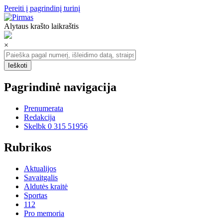
Pereiti į pagrindinį turinį
Alytaus krašto laikraštis
×
Pagrindinė navigacija
Prenumerata
Redakcija
Skelbk 0 315 51956
Rubrikos
Aktualijos
Savaitgalis
Aldutės kraitė
Sportas
112
Pro memoria