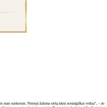
is man sun­kes­nis. Pir­mo­ji ža­lu­ma sie­lą la­bai nos­tal­giš­kai vei­kia“, – at­