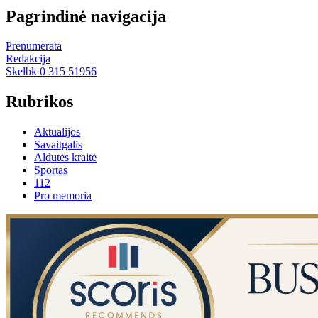
Pagrindinė navigacija
Prenumerata
Redakcija
Skelbk 0 315 51956
Rubrikos
Aktualijos
Savaitgalis
Aldutės kraitė
Sportas
112
Pro memoria