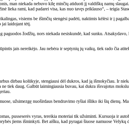
­nis, man nie­ka­da ne­bu­vo ki­lę min­čių ati­duo­ti jį val­diš­kų na­mų slau­gai.
­ži­nė lie­ka ra­mi, kad pa­da­rei vi­sa, kas nuo ta­vęs pri­klau­so“, – tei­gia Sta­s
­ka­lin­gas, vi­siems be iš­im­čių sten­gė­si pa­dė­ti, nak­ti­mis kė­lė­si ir į pa­ga
i lai­do­jant tė­tį.
daug pa­guo­dos žo­džių, nors nie­ka­da ne­si­skun­dė, kad sun­ku. At­sa­ky­da­vo,
rū­pin­tis jais ne­rei­kė­jo. Jau ne­bė­ra ir sep­ty­nių jų vai­kų, tiek ra­do čia ati­t
r­bus dir­bau ko­lū­ky­je, sten­giau­si dėl duk­ros, kad ją iš­mo­ky­čiau. Ir nie­k
a ne tiek daug. Gal­būt lai­min­giau­sia bu­vau, kai duk­ra iš­sva­jo­tus moks­lu
ge­riau.
­muo­se, už­si­mez­gę nuo­šir­daus ben­dra­vi­mo ry­šiai iš­li­ko iki šių die­nų.
s, pus­se­se­rės vy­ras, te­rei­kia mo­te­riai tik už­si­min­ti. Kur­suo­ja ir au­to­
tip­ry­bės jiems iš­min­ky­ti. Bet aiš­ku, kad py­ra­gai šiuo­se na­muo­se Ve­ly­kų