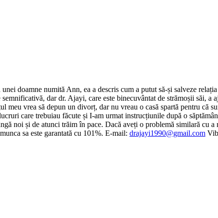
unei doamne numită Ann, ea a descris cum a putut să-și salveze relația c
 semnificativă, dar dr. Ajayi, care este binecuvântat de strămoșii săi, a a
soțul meu vrea să depun un divorț, dar nu vreau o casă spartă pentru că
 lucruri care trebuiau făcute și I-am urmat instrucțiunile după o săptămân
 lângă noi și de atunci trăim în pace. Dacă aveți o problemă similară cu a
ul, munca sa este garantată cu 101%. E-mail:
drajayi1990@gmail.com
Vib