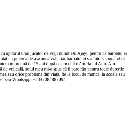
u ajutorul unui jucător de vrăji numit Dr. Ajayi, pentru că bărbatul ei
jutat cu puterea de a arunca vrăji, iar bărbatul ei s-a întors spunând că
 suntem împreună de 15 ani după ce am citit mărturia lui Ann. Am
ă de vrăjeală, soțul meu mi-a spus că îi pare rău pentru toate durerile
 mea sau orice problemă din viață, fie la locul de muncă, la școală sau
er sau Whatsapp: +2347084887094