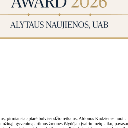
, pirmiausia aptarė bulviasodžio reikalus. Aldonos Kudzienes nuotr.
ži­ną­jį gy­ve­ni­mą ar­ti­mus žmo­nes iš­ly­dė­jau įvai­riu me­tų lai­ku, pa­va­sa­r