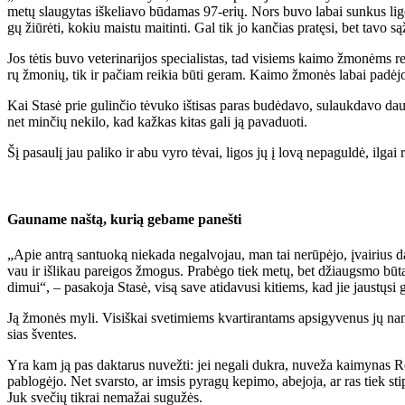
me­tų slau­gy­tas iš­ke­lia­vo bū­da­mas 97-erių. Nors bu­vo la­bai sun­kus li­go
gų žiū­rė­ti, ko­kiu mais­tu mai­tin­ti. Gal tik jo kan­čias pra­tę­si, bet ta­vo są
Jos tė­tis bu­vo ve­te­ri­na­ri­jos spe­cia­lis­tas, tad vi­siems kai­mo žmo­nėms rei
rų žmo­nių, tik ir pa­čiam rei­kia bū­ti ge­ram. Kai­mo žmo­nės la­bai pa­dė­jo ja
Kai Sta­sė prie gu­lin­čio tė­vu­ko iš­ti­sas pa­ras bu­dė­da­vo, su­lauk­da­vo 
net min­čių ne­ki­lo, kad kaž­kas ki­tas ga­li ją pa­va­duo­ti.
Šį pa­sau­lį jau pa­li­ko ir abu vy­ro tė­vai, li­gos jų į lo­vą ne­pa­gul­dė, il­gai 
Gau­na­me naš­tą, ku­rią ge­ba­me pa­neš­ti
„Apie an­trą san­tuo­ką nie­ka­da ne­gal­vo­jau, man tai ne­rū­pė­jo, įvai­rius da
vau ir iš­li­kau pa­rei­gos žmo­gus. Pra­bė­go tiek me­tų, bet džiaugs­mo bū­t
di­mui“, – pa­sa­ko­ja Sta­sė, vi­są sa­ve ati­da­vu­si ki­tiems, kad jie jaus­tų­si 
Ją žmo­nės my­li. Vi­siš­kai sve­ti­miems kvar­ti­ran­tams ap­si­gy­ve­nus jų na
sias šven­tes.
Yra kam ją pas dak­ta­rus nu­vež­ti: jei ne­ga­li duk­ra, nu­ve­ža kai­my­nas Ro­ma
pa­blo­gė­jo. Net svars­to, ar im­sis py­ra­gų ke­pi­mo, abe­jo­ja, ar ras tiek s
Juk sve­čių tik­rai ne­ma­žai su­gu­žės.