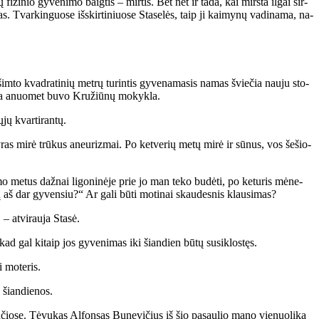
fi­zi­nio gy­ve­ni­mo baig­tis – mir­tis. Bet net ir ta­da, kai mirš­ta il­gai sir­
s. Tvar­kin­guo­se iš­skir­ti­niuo­se Sta­se­lės, taip ji kai­my­nų va­di­na­ma, na­
 šim­to kvad­ra­ti­nių met­rų tu­rin­tis gy­ve­na­ma­sis na­mas švie­čia nau­ju sto­
Čia anuo­met bu­vo Kru­žiū­nų mo­kyk­la.
jų kvar­ti­ran­tų.
vy­ras mi­rė trū­kus aneu­riz­mai. Po ket­ve­rių me­tų mi­rė ir sū­nus, vos še­šio­
mo me­tus daž­nai li­go­ni­nė­je prie jo man te­ko bu­dė­ti, po ke­tu­ris mė­ne­
aš dar gy­ven­siu?“ Ar ga­li bū­ti mo­ti­nai skau­des­nis klau­si­mas?
 at­vi­rau­ja Sta­sė.
kad gal ki­taip jos gy­ve­ni­mas iki šian­dien bū­tų su­si­klos­tęs.
i mo­te­ris.
i šian­die­nos.
­čio­se. Tė­vu­kas Al­fon­sas Bu­ne­vi­čius iš šio pa­sau­lio ma­no vie­nuo­li­ka