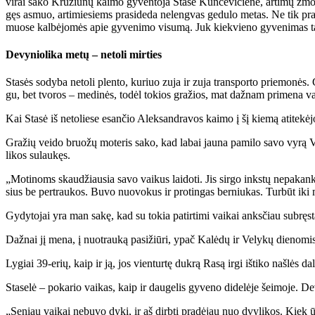
vi­rai sa­ko Kru­žiū­nų kai­mo gy­ven­to­ja Sta­sė Kun­ce­vi­čie­nė, ar­ti­mų žmo­ni
gęs as­muo, ar­ti­mie­siems pra­si­de­da ne­leng­vas ge­du­lo me­tas. Ne tik pra­ra
muo­se kal­bė­jo­mės apie gy­ve­ni­mo vi­su­mą. Juk kiek­vie­no gy­ve­ni­mas ta
De­vy­nio­li­ka me­tų – ne­to­li mir­ties
Sta­sės so­dy­ba ne­to­li plen­to, ku­riuo zu­ja ir zu­ja trans­por­to prie­mo­nės. 
gu, bet tvo­ros – me­di­nės, to­dėl to­kios gra­žios, mat daž­nam pri­me­na v
Kai Sta­sė iš ne­to­lie­se esan­čio Alek­san­dra­vos kai­mo į šį kie­mą ati­te­kė­
Gra­žių vei­do bruo­žų mo­te­ris sa­ko, kad la­bai jau­na pa­mi­lo sa­vo vy­rą Vy­t
li­kos su­lau­kęs.
„Mo­ti­noms skau­džiau­sia sa­vo vai­kus lai­do­ti. Jis sir­go inks­tų ne­pa­kan­k
sius be per­trau­kos. Bu­vo nuo­vo­kus ir pro­tin­gas ber­niu­kas. Tur­būt iki
Gy­dy­to­jai yra man sa­kę, kad su to­kia pa­tir­ti­mi vai­kai anks­čiau su­bręs­t
Daž­nai jį me­na, į nuo­trau­ką pa­si­žiū­ri, ypač Ka­lė­dų ir Ve­ly­kų die­no­mis
Ly­giai 39-erių, kaip ir ją, jos vien­tur­tę duk­rą Ra­są ir­gi iš­ti­ko naš­lės da­l
Sta­se­lė – po­ka­rio vai­kas, kaip ir dau­ge­lis gy­ve­no di­de­lė­je šei­mo­je. De
„Se­niau vai­kai ne­bu­vo dy­ki, ir aš dirb­ti pra­dė­jau nuo dvy­li­kos. Kiek ūg­