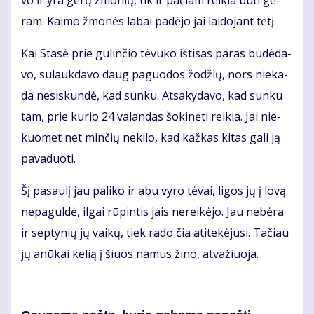
vo ir yra ge­rų žmo­nių, tik ir pa­čiam rei­kia bū­ti ge­
ram. Kai­mo žmo­nės la­bai pa­dė­jo jai lai­do­jant tė­tį.
Kai Sta­sė prie gu­lin­čio tė­vu­ko iš­ti­sas pa­ras bu­dė­da­
vo, su­lauk­da­vo daug pa­guo­dos žo­džių, nors nie­ka­
da ne­si­skun­dė, kad sun­ku. At­sa­ky­da­vo, kad sun­ku
tam, prie ku­rio 24 va­lan­das šo­ki­nė­ti rei­kia. Jai nie­
kuo­met net min­čių ne­ki­lo, kad kaž­kas ki­tas ga­li ją
pa­va­duo­ti.
Šį pa­sau­lį jau pa­li­ko ir abu vy­ro tė­vai, li­gos jų į lo­vą
ne­pa­gul­dė, il­gai rū­pin­tis jais ne­rei­kė­jo. Jau ne­bė­ra
ir sep­ty­nių jų vai­kų, tiek ra­do čia ati­te­kė­ju­si. Ta­čiau
jų anū­kai ke­lią į šiuos na­mus ži­no, at­va­žiuo­ja.