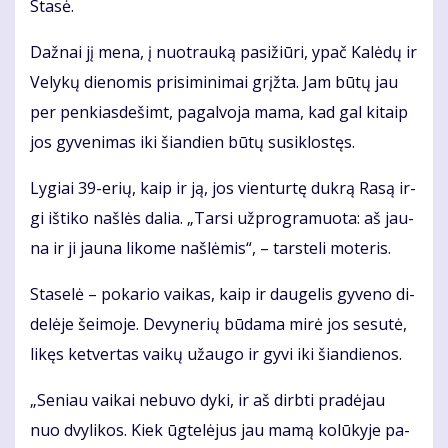
Sta­sė.
Daž­nai jį me­na, į nuo­trau­ką pa­si­žiū­ri, ypač Ka­lė­dų ir
Ve­ly­kų die­no­mis pri­si­mi­ni­mai grįž­ta. Jam bū­tų jau
per pen­kias­de­šimt, pa­gal­vo­ja ma­ma, kad gal ki­taip
jos gy­ve­ni­mas iki šian­dien bū­tų su­si­klos­tęs.
Ly­giai 39-erių, kaip ir ją, jos vien­tur­tę duk­rą Ra­są ir­
gi iš­ti­ko naš­lės da­lia. „Tar­si už­prog­ra­muo­ta: aš jau­
na ir ji jau­na li­ko­me naš­lė­mis“, – tars­te­li mo­te­ris.
Sta­se­lė – po­ka­rio vai­kas, kaip ir dau­ge­lis gy­ve­no di­
de­lė­je šei­mo­je. De­vy­ne­rių bū­da­ma mi­rė jos se­su­tė,
li­kęs ket­ver­tas vai­kų už­au­go ir gy­vi iki šian­die­nos.
„Se­niau vai­kai ne­bu­vo dy­ki, ir aš dirb­ti pra­dė­jau
nuo dvy­li­kos. Kiek ūg­te­lė­jus jau ma­mą ko­lū­ky­je pa­