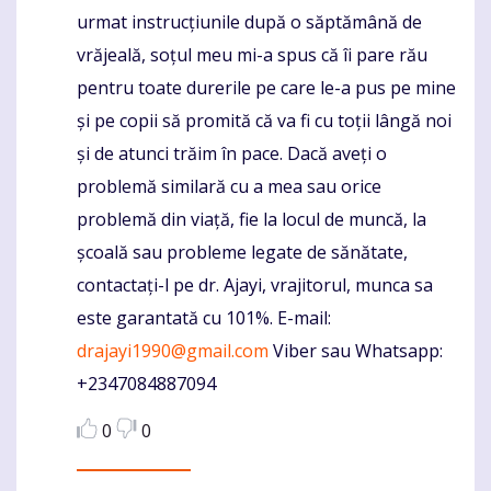
urmat instrucțiunile după o săptămână de
vrăjeală, soțul meu mi-a spus că îi pare rău
pentru toate durerile pe care le-a pus pe mine
și pe copii să promită că va fi cu toții lângă noi
și de atunci trăim în pace. Dacă aveți o
problemă similară cu a mea sau orice
problemă din viață, fie la locul de muncă, la
școală sau probleme legate de sănătate,
contactați-l pe dr. Ajayi, vrajitorul, munca sa
este garantată cu 101%. E-mail:
drajayi1990@gmail.com
Viber sau Whatsapp:
+2347084887094
0
0