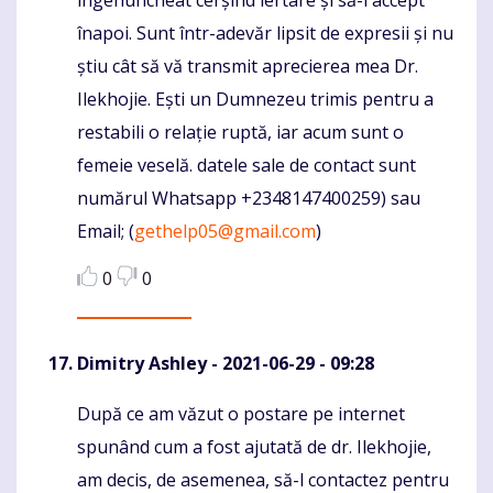
îngenuncheat cerșind iertare și să-l accept
înapoi. Sunt într-adevăr lipsit de expresii și nu
știu cât să vă transmit aprecierea mea Dr.
Ilekhojie. Ești un Dumnezeu trimis pentru a
restabili o relație ruptă, iar acum sunt o
femeie veselă. datele sale de contact sunt
numărul Whatsapp +2348147400259) sau
Email; (
gethelp05@gmail.com
)
0
0
Dimitry Ashley
- 2021-06-29 - 09:28
După ce am văzut o postare pe internet
Komentaras
spunând cum a fost ajutată de dr. Ilekhojie,
am decis, de asemenea, să-l contactez pentru