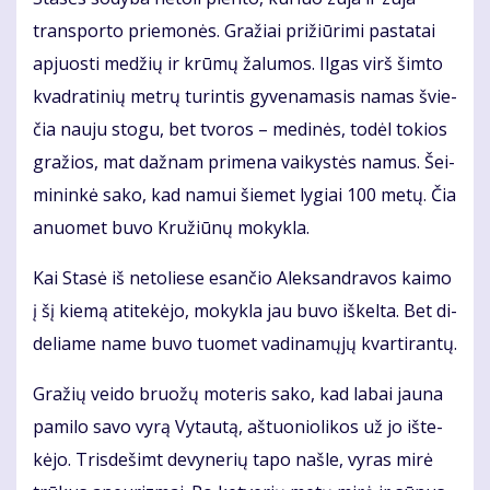
trans­por­to prie­mo­nės. Gra­žiai pri­žiū­ri­mi pa­sta­tai
ap­juos­ti me­džių ir krū­mų ža­lu­mos. Il­gas virš šim­to
kvad­ra­ti­nių met­rų tu­rin­tis gy­ve­na­ma­sis na­mas švie­
čia nau­ju sto­gu, bet tvo­ros – me­di­nės, to­dėl to­kios
gra­žios, mat daž­nam pri­me­na vai­kys­tės na­mus. Šei­
mi­nin­kė sa­ko, kad na­mui šie­met ly­giai 100 me­tų. Čia
anuo­met bu­vo Kru­žiū­nų mo­kyk­la.
Kai Sta­sė iš ne­to­lie­se esan­čio Alek­san­dra­vos kai­mo
į šį kie­mą ati­te­kė­jo, mo­kyk­la jau bu­vo iš­kel­ta. Bet di­
de­lia­me na­me bu­vo tuo­met va­di­na­mų­jų kvar­ti­ran­tų.
Gra­žių vei­do bruo­žų mo­te­ris sa­ko, kad la­bai jau­na
pa­mi­lo sa­vo vy­rą Vy­tau­tą, aš­tuo­nio­li­kos už jo iš­te­
kė­jo. Tris­de­šimt de­vy­ne­rių ta­po naš­le, vy­ras mi­rė