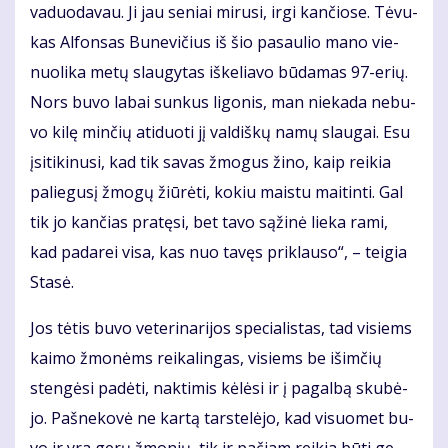
va­duo­da­vau. Ji jau se­niai mi­ru­si, ir­gi kan­čio­se. Tė­vu­
kas Al­fon­sas Bu­ne­vi­čius iš šio pa­sau­lio ma­no vie­
nuo­li­ka me­tų slau­gy­tas iš­ke­lia­vo bū­da­mas 97-erių.
Nors bu­vo la­bai sun­kus li­go­nis, man nie­ka­da ne­bu­
vo ki­lę min­čių ati­duo­ti jį val­diš­kų na­mų slau­gai. Esu
įsi­ti­ki­nu­si, kad tik sa­vas žmo­gus ži­no, kaip rei­kia
pa­lie­gu­sį žmo­gų žiū­rė­ti, ko­kiu mais­tu mai­tin­ti. Gal
tik jo kan­čias pra­tę­si, bet ta­vo są­ži­nė lie­ka ra­mi,
kad pa­da­rei vi­sa, kas nuo ta­vęs pri­klau­so“, – tei­gia
Sta­sė.
Jos tė­tis bu­vo ve­te­ri­na­ri­jos spe­cia­lis­tas, tad vi­siems
kai­mo žmo­nėms rei­ka­lin­gas, vi­siems be iš­im­čių
sten­gė­si pa­dė­ti, nak­ti­mis kė­lė­si ir į pa­gal­bą sku­bė­
jo. Pa­šne­ko­vė ne kar­tą tars­te­lė­jo, kad vi­suo­met bu­