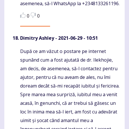
asemenea, să-l WhatsApp la +2348133261196.
0
0
Dimitry Ashley
- 2021-06-29 - 10:51
După ce am văzut o postare pe internet
Komentaras
spunând cum a fost ajutată de dr. Ilekhojie,
am decis, de asemenea, să-l contactez pentru
ajutor, pentru că nu aveam de ales, nu îmi
doream decât să-mi recapăt iubitul și fericirea.
Spre marea mea surpriză, iubitul meu a venit
acasă, în genunchi, că ar trebui să găsesc un
loc în inima mea să-l iert, am fost cu adevărat
uimit și șocat când amantul meu a