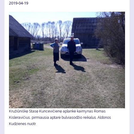
2019-04-19
Kružiūniškę Stasę Kuncevičienę aplankė kaimynas Romas
Kisleravičius, pirmiausia aptarė bulviasodžio reikalus. Aldonos
Kudzienes nuotr.