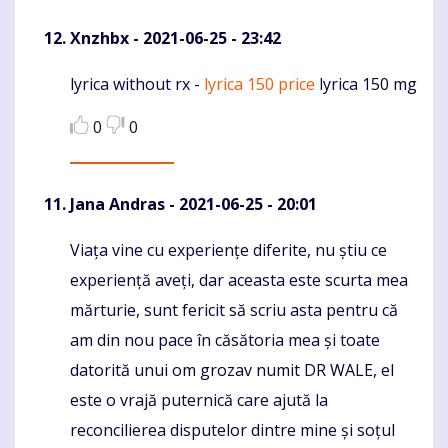
Xnzhbx
- 2021-06-25 - 23:42
lyrica without rx -
lyrica 150 price
lyrica 150 mg
Komentaras
0
0
Jana Andras
- 2021-06-25 - 20:01
Viața vine cu experiențe diferite, nu știu ce
Komentaras
experiență aveți, dar aceasta este scurta mea
mărturie, sunt fericit să scriu asta pentru că
am din nou pace în căsătoria mea și toate
datorită unui om grozav numit DR WALE, el
este o vrajă puternică care ajută la
reconcilierea disputelor dintre mine și soțul