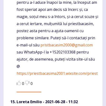
pentru a-l aduce înapoi la mine, la început am
fost speriat apoi am decis să încerc și, ca
magie, soțul meu s-a întors, și-a cerut scuze și
a cerut iertare, mulțumită lui priestbacasim,
postez asta pentru a ajuta oamenii cu
probleme similare. Puteți să-l contactați prin
e-mail-ul său
pristbacasim2000@gmail.com
sau WhatsApp-l la +15202103368 pentru
ajutor, de asemenea, puteți vizita site-ul său
@
https://priestbacasima2001.wixsite.com/priest
0
0
Loreta Emilio
- 2021-06-28 - 11:32