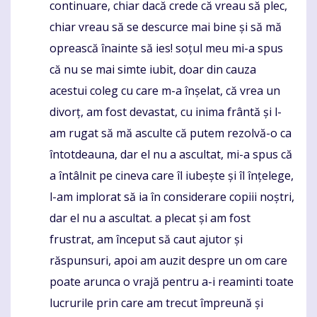
continuare, chiar dacă crede că vreau să plec,
chiar vreau să se descurce mai bine și să mă
oprească înainte să ies! soțul meu mi-a spus
că nu se mai simte iubit, doar din cauza
acestui coleg cu care m-a înșelat, că vrea un
divorț, am fost devastat, cu inima frântă și l-
am rugat să mă asculte că putem rezolvă-o ca
întotdeauna, dar el nu a ascultat, mi-a spus că
a întâlnit pe cineva care îl iubește și îl înțelege,
l-am implorat să ia în considerare copiii noștri,
dar el nu a ascultat. a plecat și am fost
frustrat, am început să caut ajutor și
răspunsuri, apoi am auzit despre un om care
poate arunca o vrajă pentru a-i reaminti toate
lucrurile prin care am trecut împreună și