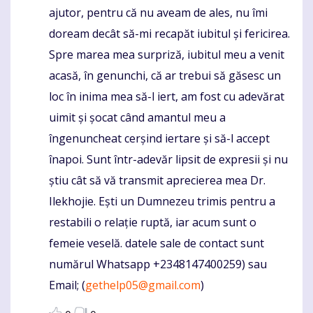
ajutor, pentru că nu aveam de ales, nu îmi
doream decât să-mi recapăt iubitul și fericirea.
Spre marea mea surpriză, iubitul meu a venit
acasă, în genunchi, că ar trebui să găsesc un
loc în inima mea să-l iert, am fost cu adevărat
uimit și șocat când amantul meu a
îngenuncheat cerșind iertare și să-l accept
înapoi. Sunt într-adevăr lipsit de expresii și nu
știu cât să vă transmit aprecierea mea Dr.
Ilekhojie. Ești un Dumnezeu trimis pentru a
restabili o relație ruptă, iar acum sunt o
femeie veselă. datele sale de contact sunt
numărul Whatsapp +2348147400259) sau
Email; (
gethelp05@gmail.com
)