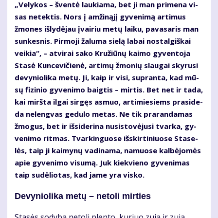
„Ve­ly­kos – šven­tė lau­kia­ma, bet ji man pri­me­na vi­
sas ne­tek­tis. Nors į am­ži­ną­jį gy­ve­ni­mą ar­ti­mus
žmo­nes iš­ly­dė­jau įvai­riu me­tų lai­ku, pa­va­sa­ris man
sun­kes­nis. Pir­mo­ji ža­lu­ma sie­lą la­bai nos­tal­giš­kai
vei­kia“, – at­vi­rai sa­ko Kru­žiū­nų kai­mo gy­ven­to­ja
Sta­sė Kun­ce­vi­čie­nė, ar­ti­mų žmo­nių slau­gai sky­ru­si
de­vy­nio­li­ka me­tų. Ji, kaip ir vi­si, su­pran­ta, kad mū­
sų fi­zi­nio gy­ve­ni­mo baig­tis – mir­tis. Bet net ir ta­da,
kai mirš­ta il­gai sir­gęs as­muo, ar­ti­mie­siems pra­si­de­
da ne­leng­vas ge­du­lo me­tas. Ne tik pra­ran­da­mas
žmo­gus, bet ir iš­si­de­ri­na nu­si­sto­vė­ju­si tvar­ka, gy­
ve­ni­mo rit­mas. Tvar­kin­guo­se iš­skir­ti­niuo­se Sta­se­
lės, taip ji kai­my­nų va­di­na­ma, na­muo­se kal­bė­jo­mės
apie gy­ve­ni­mo vi­su­mą. Juk kiek­vie­no gy­ve­ni­mas
taip su­dė­lio­tas, kad ja­me yra vis­ko.
De­vy­nio­li­ka me­tų – ne­to­li mir­ties
Sta­sės so­dy­ba ne­to­li plen­to, ku­riuo zu­ja ir zu­ja