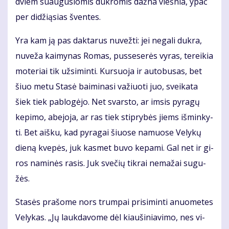
dviem su­au­gu­sio­mis duk­ro­mis daž­na vieš­nia, ypač
per di­dži­ą­sias šven­tes.
Yra kam ją pas dak­ta­rus nu­vež­ti: jei ne­ga­li duk­ra,
nu­ve­ža kai­my­nas Ro­mas, pus­se­se­rės vy­ras, te­rei­kia
mo­te­riai tik už­si­min­ti. Kur­suo­ja ir au­to­bu­sas, bet
šiuo me­tu Sta­sė bai­mi­na­si va­žiuo­ti juo, svei­ka­ta
šiek tiek pa­blo­gė­jo. Net svars­to, ar im­sis py­ra­gų
ke­pi­mo, abe­jo­ja, ar ras tiek stip­ry­bės jiems iš­min­ky­
ti. Bet aiš­ku, kad py­ra­gai šiuo­se na­muo­se Ve­ly­kų
die­ną kve­pės, juk kas­met bu­vo ke­pa­mi. Gal net ir gi­
ros na­mi­nės ra­sis. Juk sve­čių tik­rai ne­ma­žai su­gu­
žės.
Sta­sės pra­šo­me nors trum­pai pri­si­min­ti anuo­me­tes
Ve­ly­kas. „Jų lauk­da­vo­me dėl kiau­ši­nia­vi­mo, nes vi­