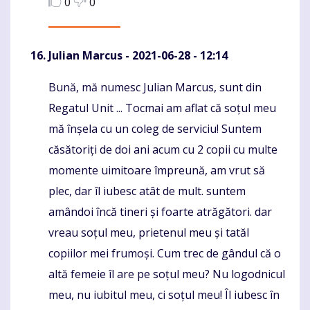
0
0
Julian Marcus
- 2021-06-28 - 12:14
Bună, mă numesc Julian Marcus, sunt din
Komentaras
Regatul Unit ... Tocmai am aflat că soțul meu
mă înșela cu un coleg de serviciu! Suntem
căsătoriți de doi ani acum cu 2 copii cu multe
momente uimitoare împreună, am vrut să
plec, dar îl iubesc atât de mult. suntem
amândoi încă tineri și foarte atrăgători. dar
vreau soțul meu, prietenul meu și tatăl
copiilor mei frumoși. Cum trec de gândul că o
altă femeie îl are pe soțul meu? Nu logodnicul
meu, nu iubitul meu, ci soțul meu! Îl iubesc în