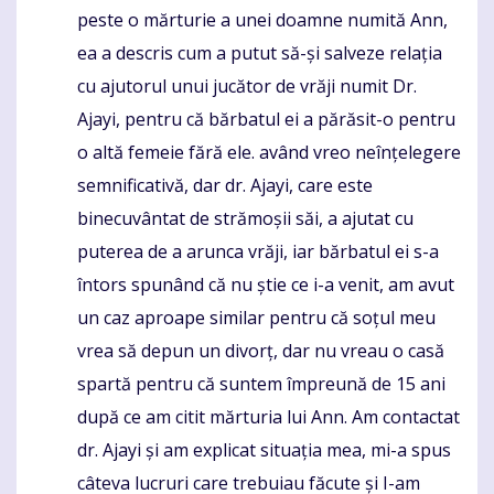
peste o mărturie a unei doamne numită Ann,
ea a descris cum a putut să-și salveze relația
cu ajutorul unui jucător de vrăji numit Dr.
Ajayi, pentru că bărbatul ei a părăsit-o pentru
o altă femeie fără ele. având vreo neînțelegere
semnificativă, dar dr. Ajayi, care este
binecuvântat de strămoșii săi, a ajutat cu
puterea de a arunca vrăji, iar bărbatul ei s-a
întors spunând că nu știe ce i-a venit, am avut
un caz aproape similar pentru că soțul meu
vrea să depun un divorț, dar nu vreau o casă
spartă pentru că suntem împreună de 15 ani
după ce am citit mărturia lui Ann. Am contactat
dr. Ajayi și am explicat situația mea, mi-a spus
câteva lucruri care trebuiau făcute și I-am