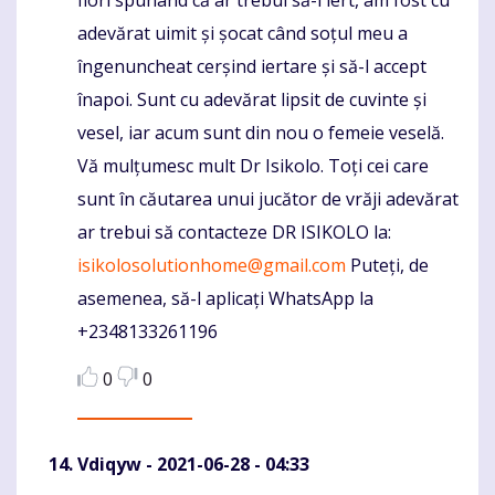
flori spunând că ar trebui să-l iert, am fost cu
adevărat uimit și șocat când soțul meu a
îngenuncheat cerșind iertare și să-l accept
înapoi. Sunt cu adevărat lipsit de cuvinte și
vesel, iar acum sunt din nou o femeie veselă.
Vă mulțumesc mult Dr Isikolo. Toți cei care
sunt în căutarea unui jucător de vrăji adevărat
ar trebui să contacteze DR ISIKOLO la:
isikolosolutionhome@gmail.com
Puteți, de
asemenea, să-l aplicați WhatsApp la
+2348133261196
0
0
Vdiqyw
- 2021-06-28 - 04:33