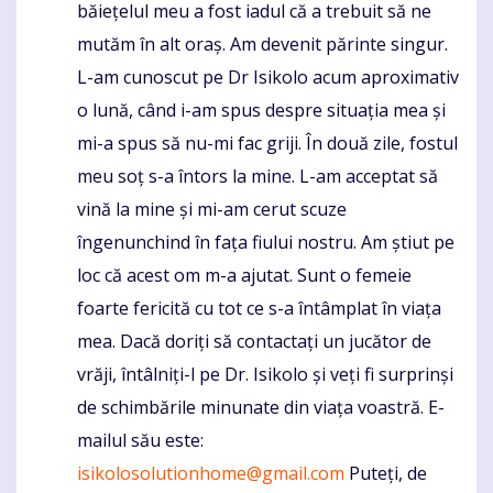
băiețelul meu a fost iadul că a trebuit să ne
mutăm în alt oraș. Am devenit părinte singur.
L-am cunoscut pe Dr Isikolo acum aproximativ
o lună, când i-am spus despre situația mea și
mi-a spus să nu-mi fac griji. În două zile, fostul
meu soț s-a întors la mine. L-am acceptat să
vină la mine și mi-am cerut scuze
îngenunchind în fața fiului nostru. Am știut pe
loc că acest om m-a ajutat. Sunt o femeie
foarte fericită cu tot ce s-a întâmplat în viața
mea. Dacă doriți să contactați un jucător de
vrăji, întâlniți-l pe Dr. Isikolo și veți fi surprinși
de schimbările minunate din viața voastră. E-
mailul său este:
isikolosolutionhome@gmail.com
Puteți, de