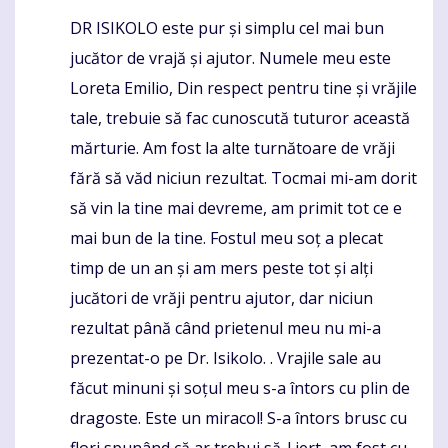
DR ISIKOLO este pur și simplu cel mai bun
Komentaras
jucător de vrajă și ajutor. Numele meu este
Loreta Emilio, Din respect pentru tine și vrăjile
tale, trebuie să fac cunoscută tuturor această
mărturie. Am fost la alte turnătoare de vrăji
fără să văd niciun rezultat. Tocmai mi-am dorit
să vin la tine mai devreme, am primit tot ce e
mai bun de la tine. Fostul meu soț a plecat
timp de un an și am mers peste tot și alți
jucători de vrăji pentru ajutor, dar niciun
rezultat până când prietenul meu nu mi-a
prezentat-o ​​pe Dr. Isikolo. . Vrajile sale au
făcut minuni și soțul meu s-a întors cu plin de
dragoste. Este un miracol! S-a întors brusc cu