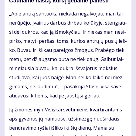
Gau­na­me naš­tą, ku­rią ge­ba­me pa­neš­ti
„Apie an­trą san­tuo­ką nie­ka­da ne­gal­vo­jau, man tai
ne­rū­pė­jo, įvai­rius dar­bus dir­bau ko­lū­ky­je, sten­giau­
si dėl duk­ros, kad ją iš­mo­ky­čiau. Ir nie­kas man ne­si­
pir­šo, ma­tyt, per­ša­si toms, ku­rios ant­rų­jų pu­sių ieš­
ko. Bu­vau ir iš­li­kau pa­rei­gos žmo­gus. Pra­bė­go tiek
me­tų, bet džiaugs­mo bū­ta ne tiek daug. Gal­būt lai­
min­giau­sia bu­vau, kai duk­ra iš­sva­jo­tus moks­lus
stu­di­ja­vo, kai juos bai­gė. Man ne­li­ko lai­ko nei mez­
gi­mams, nei au­di­mui“, – pa­sa­ko­ja Sta­sė, vi­są sa­ve
ati­da­vu­si ki­tiems, kad jie jaus­tų­si ge­riau.
Ją žmo­nės my­li. Vi­siš­kai sve­ti­miems kvar­ti­ran­tams
ap­si­gy­ve­nus jų na­muo­se, už­si­mez­gę nuo­šir­daus
ben­dra­vi­mo ry­šiai iš­li­ko iki šių die­nų. Ma­ma su