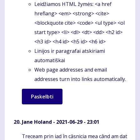
Leidžiamos HTML žymės: <a href
hreflang> <em> <strong> <cite>
<blockquote cite> <code> <ul type> <ol
start type> <li> <dl> <dt> <dd> <h2 id>
<h3 id> <h4 id> <h5 id> <h6 id>
Linijos ir paragrafai atskiriami
automatiškai
Web page addresses and email
addresses turn into links automatically.
Jane Holand
- 2021-06-29 - 23:01
Treceam prin iad în căsnicia mea când am dat
Komentaras