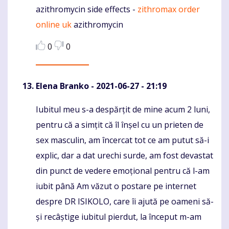
azithromycin side effects -
zithromax order
Komentaras
online uk
azithromycin
0
0
Elena Branko
- 2021-06-27 - 21:19
Iubitul meu s-a despărțit de mine acum 2 luni,
Komentaras
pentru că a simțit că îl înșel cu un prieten de
sex masculin, am încercat tot ce am putut să-i
explic, dar a dat urechi surde, am fost devastat
din punct de vedere emoțional pentru că l-am
iubit până Am văzut o postare pe internet
despre DR ISIKOLO, care îi ajută pe oameni să-
și recâștige iubitul pierdut, la început m-am