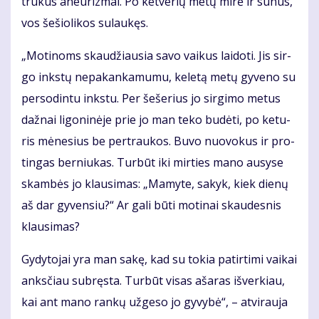
trū­kus aneu­riz­mai. Po ket­ve­rių me­tų mi­rė ir sū­nus,
vos še­šio­li­kos su­lau­kęs.
„Mo­ti­noms skau­džiau­sia sa­vo vai­kus lai­do­ti. Jis sir­
go inks­tų ne­pa­kan­ka­mu­mu, ke­le­tą me­tų gy­ve­no su
per­so­din­tu inks­tu. Per še­še­rius jo sir­gi­mo me­tus
daž­nai li­go­ni­nė­je prie jo man te­ko bu­dė­ti, po ke­tu­
ris mė­ne­sius be per­trau­kos. Bu­vo nuo­vo­kus ir pro­
tin­gas ber­niu­kas. Tur­būt iki mir­ties ma­no au­sy­se
skam­bės jo klau­si­mas: „Ma­my­te, sa­kyk, kiek die­nų
aš dar gy­ven­siu?“ Ar ga­li bū­ti mo­ti­nai skau­des­nis
klau­si­mas?
Gy­dy­to­jai yra man sa­kę, kad su to­kia pa­tir­ti­mi vai­kai
anks­čiau su­bręs­ta. Tur­būt vi­sas aša­ras iš­ver­kiau,
kai ant ma­no ran­kų už­ge­so jo gy­vy­bė“, – at­vi­rau­ja