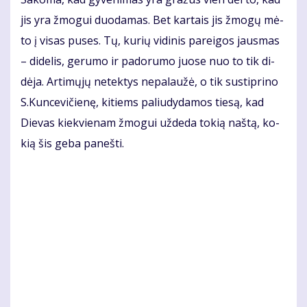
jis yra žmo­gui duo­da­mas. Bet kar­tais jis žmo­gų mė­
to į vi­sas pu­ses. Tų, ku­rių vi­di­nis pa­rei­gos jaus­mas
– di­de­lis, ge­ru­mo ir pa­do­ru­mo juo­se nuo to tik di­
dė­ja. Ar­ti­mų­jų ne­tek­tys ne­pa­lau­žė, o tik su­stip­ri­no
S.Kun­ce­vi­čie­nę, ki­tiems pa­liu­dy­da­mos tie­są, kad
Die­vas kiek­vie­nam žmo­gui už­de­da to­kią naš­tą, ko­
kią šis ge­ba pa­neš­ti.