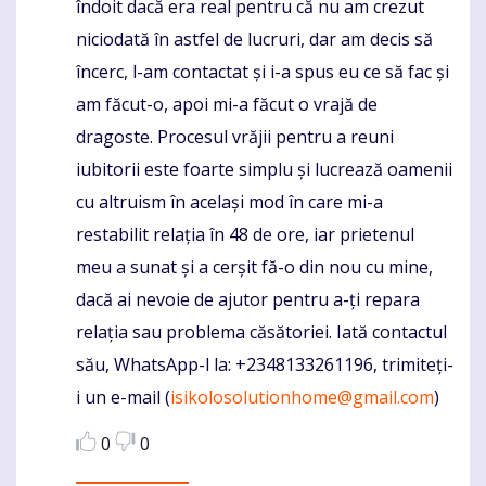
îndoit dacă era real pentru că nu am crezut
niciodată în astfel de lucruri, dar am decis să
încerc, l-am contactat și i-a spus eu ce să fac și
am făcut-o, apoi mi-a făcut o vrajă de
dragoste. Procesul vrăjii pentru a reuni
iubitorii este foarte simplu și lucrează oamenii
cu altruism în același mod în care mi-a
restabilit relația în 48 de ore, iar prietenul
meu a sunat și a cerșit fă-o din nou cu mine,
dacă ai nevoie de ajutor pentru a-ți repara
relația sau problema căsătoriei. Iată contactul
său, WhatsApp-l la: +2348133261196, trimiteți-
i un e-mail (
isikolosolutionhome@gmail.com
)
0
0