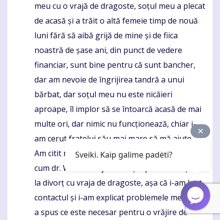
meu cu o vrajă de dragoste, soțul meu a plecat
de acasă și a trăit o altă femeie timp de nouă
luni fără să aibă grijă de mine și de fiica
noastră de șase ani, din punct de vedere
financiar, sunt bine pentru că sunt bancher,
dar am nevoie de îngrijirea tandră a unui
bărbat, dar soțul meu nu este nicăieri
aproape, îl implor să se întoarcă acasă de mai
multe ori, dar nimic nu funcționează, chiar i-
am cerut fratelui său mai mare să mă ajute.
Am citit mărturia unui bărbat care a descris
Sveiki. Kaip galime padėti?
cum dr. WALE l-a ajutat să-și oprească soția de
la divorț cu vraja de dragoste, așa că i-am luat
contactul și i-am explicat problemele mele, mi-
a spus ce este necesar pentru o vrăjire de