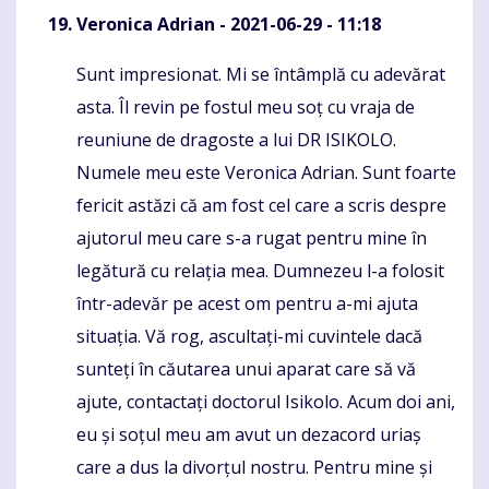
Veronica Adrian
- 2021-06-29 - 11:18
Sunt impresionat. Mi se întâmplă cu adevărat
Komentaras
asta. Îl revin pe fostul meu soț cu vraja de
reuniune de dragoste a lui DR ISIKOLO.
Numele meu este Veronica Adrian. Sunt foarte
fericit astăzi că am fost cel care a scris despre
ajutorul meu care s-a rugat pentru mine în
legătură cu relația mea. Dumnezeu l-a folosit
într-adevăr pe acest om pentru a-mi ajuta
situația. Vă rog, ascultați-mi cuvintele dacă
sunteți în căutarea unui aparat care să vă
ajute, contactați doctorul Isikolo. Acum doi ani,
eu și soțul meu am avut un dezacord uriaș
care a dus la divorțul nostru. Pentru mine și