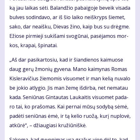
ką jau lai­kas sė­ti. Ba­lan­džio pa­bai­go­je be­veik vi­sa­da
bul­ves so­din­da­vo, ar iš šio lai­ko ne­iš­kryps šie­met,
sa­ko, dar ne­aiš­ku, Die­vas ži­no, kaip bus su drėg­me.
Ežio­se pir­mie­ji su­ki­ša­mi svo­gū­nai, pa­sė­ja­mos mor­
kos, kra­pai, špi­na­tai.
„Aš dar pa­si­kar­to­siu, kad ir šian­die­nos kai­muo­se
daug ge­rų žmo­nių gy­ve­na. Ma­no kai­my­nas Ro­mas
Kis­le­ra­vi­čius žie­mo­mis vi­suo­met ir man ke­lią nu­va­lo
be jo­kio at­ly­gio. Jis man že­mę iš­dir­ba, net ne­ma­tau
ka­da. Se­niū­nas Gin­tau­tas Lau­kai­tis vi­suo­met pa­da­
ro tai, ko pra­šo­mas. Kai per­nai mū­sų so­dy­bą sė­mė,
pa­dė­ti se­niū­nas ėmė, ir tą ke­lio ruo­žą, ku­rį nu­plo­vė,
at­kū­rė“, – džiau­gia­si kru­žiū­niš­kė.
Sa­ko­ma, kad gy­ve­ni­mas yra gra­žus vien dėl to, kad