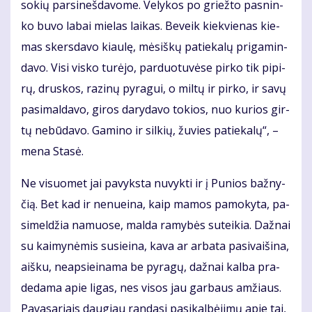
so­kių par­si­neš­da­vo­me. Ve­ly­kos po griež­to pas­nin­
ko bu­vo la­bai mie­las lai­kas. Be­veik kiek­vie­nas kie­
mas skers­da­vo kiau­lę, mė­siš­kų pa­tie­ka­lų pri­ga­min­
da­vo. Vi­si vis­ko tu­rė­jo, par­duo­tu­vė­se pir­ko tik pi­pi­
rų, drus­kos, ra­zi­nų py­ra­gui, o mil­tų ir pir­ko, ir sa­vų
pa­si­mal­da­vo, gi­ros da­ry­da­vo to­kios, nuo ku­rios gir­
tų ne­bū­da­vo. Ga­mi­no ir sil­kių, žu­vies pa­tie­ka­lų“, –
me­na Sta­sė.
Ne vi­suo­met jai pa­vyks­ta nu­vyk­ti ir į Pu­nios baž­ny­
čią. Bet kad ir ne­nu­ei­na, kaip ma­mos pa­mo­ky­ta, pa­
si­mel­džia na­muo­se, mal­da ra­my­bės su­tei­kia. Daž­nai
su kai­my­nė­mis su­si­ei­na, ka­va ar ar­ba­ta pa­si­vai­ši­na,
aiš­ku, neap­si­ei­na­ma be py­ra­gų, daž­nai kal­ba pra­
de­da­ma apie li­gas, nes vi­sos jau gar­baus am­žiaus.
Pa­va­sa­riais dau­giau ran­da­si pa­si­kal­bė­ji­mų apie tai,