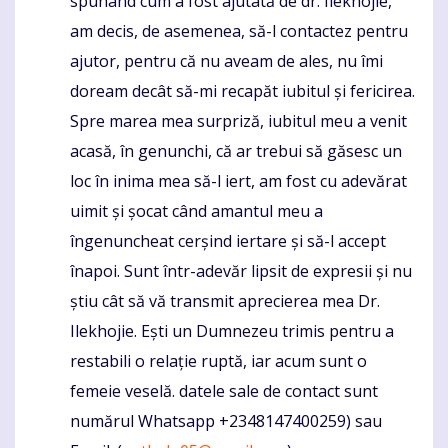
spunând cum a fost ajutată de dr. Ilekhojie,
am decis, de asemenea, să-l contactez pentru
ajutor, pentru că nu aveam de ales, nu îmi
doream decât să-mi recapăt iubitul și fericirea.
Spre marea mea surpriză, iubitul meu a venit
acasă, în genunchi, că ar trebui să găsesc un
loc în inima mea să-l iert, am fost cu adevărat
uimit și șocat când amantul meu a
îngenuncheat cerșind iertare și să-l accept
înapoi. Sunt într-adevăr lipsit de expresii și nu
știu cât să vă transmit aprecierea mea Dr.
Ilekhojie. Ești un Dumnezeu trimis pentru a
restabili o relație ruptă, iar acum sunt o
femeie veselă. datele sale de contact sunt
numărul Whatsapp +2348147400259) sau