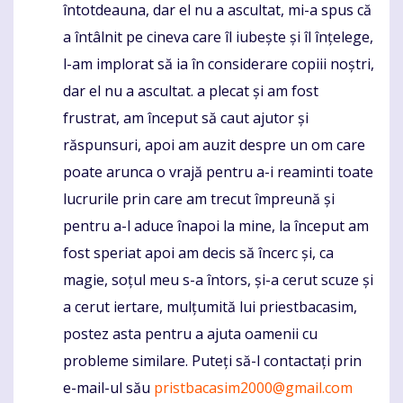
întotdeauna, dar el nu a ascultat, mi-a spus că
a întâlnit pe cineva care îl iubește și îl înțelege,
l-am implorat să ia în considerare copiii noștri,
dar el nu a ascultat. a plecat și am fost
frustrat, am început să caut ajutor și
răspunsuri, apoi am auzit despre un om care
poate arunca o vrajă pentru a-i reaminti toate
lucrurile prin care am trecut împreună și
pentru a-l aduce înapoi la mine, la început am
fost speriat apoi am decis să încerc și, ca
magie, soțul meu s-a întors, și-a cerut scuze și
a cerut iertare, mulțumită lui priestbacasim,
postez asta pentru a ajuta oamenii cu
probleme similare. Puteți să-l contactați prin
e-mail-ul său
pristbacasim2000@gmail.com