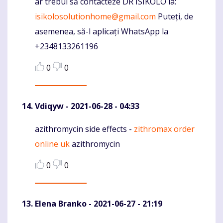
ar trebui să contacteze DR ISIKOLO la:
isikolosolutionhome@gmail.com
Puteți, de
asemenea, să-l aplicați WhatsApp la
+2348133261196
0
0
Vdiqyw
- 2021-06-28 - 04:33
azithromycin side effects -
zithromax order
Komentaras
online uk
azithromycin
0
0
Elena Branko
- 2021-06-27 - 21:19