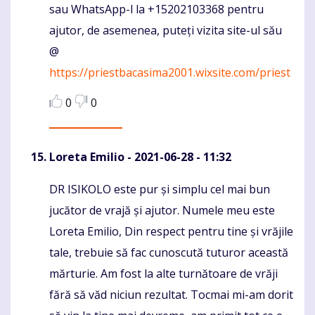
sau WhatsApp-l la +15202103368 pentru
ajutor, de asemenea, puteți vizita site-ul său
@
https://priestbacasima2001.wixsite.com/priest
0
0
Loreta Emilio
- 2021-06-28 - 11:32
DR ISIKOLO este pur și simplu cel mai bun
Komentaras
jucător de vrajă și ajutor. Numele meu este
Loreta Emilio, Din respect pentru tine și vrăjile
tale, trebuie să fac cunoscută tuturor această
mărturie. Am fost la alte turnătoare de vrăji
fără să văd niciun rezultat. Tocmai mi-am dorit