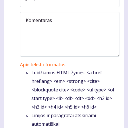
Komentaras
Apie teksto formatus
Leidžiamos HTML žymės: <a href
hreflang> <em> <strong> <cite>
<blockquote cite> <code> <ul type> <ol
start type> <li> <dl> <dt> <dd> <h2 id>
<h3 id> <h4 id> <h5 id> <h6 id>
Linijos ir paragrafai atskiriami
automatiškai