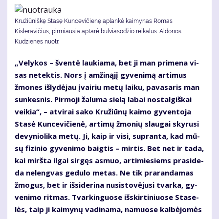
Kružiūniškę Stasę Kuncevičienę aplankė kaimynas Romas
Kisleravičius, pirmiausia aptarė bulviasodžio reikalus. Aldonos
Kudzienes nuotr.
„Ve­ly­kos – šven­tė lau­kia­ma, bet ji man pri­me­na vi­
sas ne­tek­tis. Nors į am­ži­ną­jį gy­ve­ni­mą ar­ti­mus
žmo­nes iš­ly­dė­jau įvai­riu me­tų lai­ku, pa­va­sa­ris man
sun­kes­nis. Pir­mo­ji ža­lu­ma sie­lą la­bai nos­tal­giš­kai
vei­kia“, – at­vi­rai sa­ko Kru­žiū­nų kai­mo gy­ven­to­ja
Sta­sė Kun­ce­vi­čie­nė, ar­ti­mų žmo­nių slau­gai sky­ru­si
de­vy­nio­li­ka me­tų. Ji, kaip ir vi­si, su­pran­ta, kad mū­
sų fi­zi­nio gy­ve­ni­mo baig­tis – mir­tis. Bet net ir ta­da,
kai mirš­ta il­gai sir­gęs as­muo, ar­ti­mie­siems pra­si­de­
da ne­leng­vas ge­du­lo me­tas. Ne tik pra­ran­da­mas
žmo­gus, bet ir iš­si­de­ri­na nu­si­sto­vė­ju­si tvar­ka, gy­
ve­ni­mo rit­mas. Tvar­kin­guo­se iš­skir­ti­niuo­se Sta­se­
lės, taip ji kai­my­nų va­di­na­ma, na­muo­se kal­bė­jo­mės