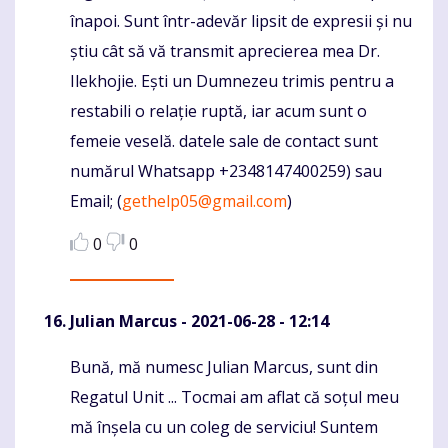
înapoi. Sunt într-adevăr lipsit de expresii și nu
știu cât să vă transmit aprecierea mea Dr.
Ilekhojie. Ești un Dumnezeu trimis pentru a
restabili o relație ruptă, iar acum sunt o
femeie veselă. datele sale de contact sunt
numărul Whatsapp +2348147400259) sau
Email; (
gethelp05@gmail.com
)
0
0
Julian Marcus
- 2021-06-28 - 12:14
Bună, mă numesc Julian Marcus, sunt din
Komentaras
Regatul Unit ... Tocmai am aflat că soțul meu
mă înșela cu un coleg de serviciu! Suntem