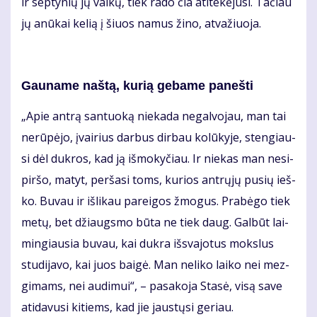
ir sep­ty­nių jų vai­kų, tiek ra­do čia ati­te­kė­ju­si. Ta­čiau
jų anū­kai ke­lią į šiuos na­mus ži­no, at­va­žiuo­ja.
Gau­na­me naš­tą, ku­rią ge­ba­me pa­neš­ti
„Apie an­trą san­tuo­ką nie­ka­da ne­gal­vo­jau, man tai
ne­rū­pė­jo, įvai­rius dar­bus dir­bau ko­lū­ky­je, sten­giau­
si dėl duk­ros, kad ją iš­mo­ky­čiau. Ir nie­kas man ne­si­
pir­šo, ma­tyt, per­ša­si toms, ku­rios ant­rų­jų pu­sių ieš­
ko. Bu­vau ir iš­li­kau pa­rei­gos žmo­gus. Pra­bė­go tiek
me­tų, bet džiaugs­mo bū­ta ne tiek daug. Gal­būt lai­
min­giau­sia bu­vau, kai duk­ra iš­sva­jo­tus moks­lus
stu­di­ja­vo, kai juos bai­gė. Man ne­li­ko lai­ko nei mez­
gi­mams, nei au­di­mui“, – pa­sa­ko­ja Sta­sė, vi­są sa­ve
ati­da­vu­si ki­tiems, kad jie jaus­tų­si ge­riau.