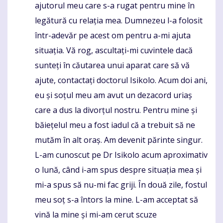
ajutorul meu care s-a rugat pentru mine în
legătură cu relația mea. Dumnezeu l-a folosit
într-adevăr pe acest om pentru a-mi ajuta
situația. Vă rog, ascultați-mi cuvintele dacă
sunteți în căutarea unui aparat care să vă
ajute, contactați doctorul Isikolo. Acum doi ani,
eu și soțul meu am avut un dezacord uriaș
care a dus la divorțul nostru. Pentru mine și
băiețelul meu a fost iadul că a trebuit să ne
mutăm în alt oraș. Am devenit părinte singur.
L-am cunoscut pe Dr Isikolo acum aproximativ
o lună, când i-am spus despre situația mea și
mi-a spus să nu-mi fac griji. În două zile, fostul
meu soț s-a întors la mine. L-am acceptat să
vină la mine și mi-am cerut scuze