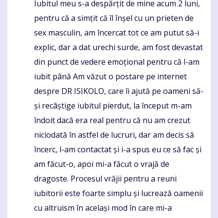
Iubitul meu s-a despărțit de mine acum 2 luni,
Komentaras
pentru că a simțit că îl înșel cu un prieten de
sex masculin, am încercat tot ce am putut să-i
explic, dar a dat urechi surde, am fost devastat
din punct de vedere emoțional pentru că l-am
iubit până Am văzut o postare pe internet
despre DR ISIKOLO, care îi ajută pe oameni să-
și recâștige iubitul pierdut, la început m-am
îndoit dacă era real pentru că nu am crezut
niciodată în astfel de lucruri, dar am decis să
încerc, l-am contactat și i-a spus eu ce să fac și
am făcut-o, apoi mi-a făcut o vrajă de
dragoste. Procesul vrăjii pentru a reuni
iubitorii este foarte simplu și lucrează oamenii
cu altruism în același mod în care mi-a