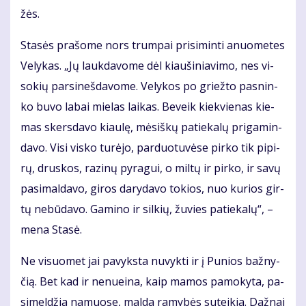
žės.
Sta­sės pra­šo­me nors trum­pai pri­si­min­ti anuo­me­tes
Ve­ly­kas. „Jų lauk­da­vo­me dėl kiau­ši­nia­vi­mo, nes vi­
so­kių par­si­neš­da­vo­me. Ve­ly­kos po griež­to pas­nin­
ko bu­vo la­bai mie­las lai­kas. Be­veik kiek­vie­nas kie­
mas skers­da­vo kiau­lę, mė­siš­kų pa­tie­ka­lų pri­ga­min­
da­vo. Vi­si vis­ko tu­rė­jo, par­duo­tu­vė­se pir­ko tik pi­pi­
rų, drus­kos, ra­zi­nų py­ra­gui, o mil­tų ir pir­ko, ir sa­vų
pa­si­mal­da­vo, gi­ros da­ry­da­vo to­kios, nuo ku­rios gir­
tų ne­bū­da­vo. Ga­mi­no ir sil­kių, žu­vies pa­tie­ka­lų“, –
me­na Sta­sė.
Ne vi­suo­met jai pa­vyks­ta nu­vyk­ti ir į Pu­nios baž­ny­
čią. Bet kad ir ne­nu­ei­na, kaip ma­mos pa­mo­ky­ta, pa­
si­mel­džia na­muo­se, mal­da ra­my­bės su­tei­kia. Daž­nai