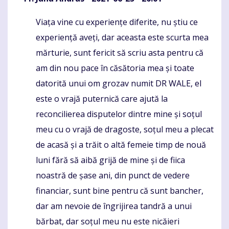
Viața vine cu experiențe diferite, nu știu ce
Komentaras
experiență aveți, dar aceasta este scurta mea
mărturie, sunt fericit să scriu asta pentru că
am din nou pace în căsătoria mea și toate
datorită unui om grozav numit DR WALE, el
este o vrajă puternică care ajută la
reconcilierea disputelor dintre mine și soțul
meu cu o vrajă de dragoste, soțul meu a plecat
de acasă și a trăit o altă femeie timp de nouă
luni fără să aibă grijă de mine și de fiica
noastră de șase ani, din punct de vedere
financiar, sunt bine pentru că sunt bancher,
dar am nevoie de îngrijirea tandră a unui
bărbat, dar soțul meu nu este nicăieri