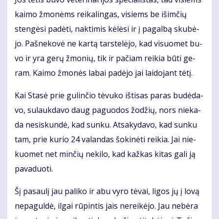
kai­mo žmo­nėms rei­ka­lin­gas, vi­siems be iš­im­čių
sten­gė­si pa­dė­ti, nak­ti­mis kė­lė­si ir į pa­gal­bą sku­bė­
jo. Pa­šne­ko­vė ne kar­tą tars­te­lė­jo, kad vi­suo­met bu­
vo ir yra ge­rų žmo­nių, tik ir pa­čiam rei­kia bū­ti ge­
ram. Kai­mo žmo­nės la­bai pa­dė­jo jai lai­do­jant tė­tį.
Kai Sta­sė prie gu­lin­čio tė­vu­ko iš­ti­sas pa­ras bu­dė­da­
vo, su­lauk­da­vo daug pa­guo­dos žo­džių, nors nie­ka­
da ne­si­skun­dė, kad sun­ku. At­sa­ky­da­vo, kad sun­ku
tam, prie ku­rio 24 va­lan­das šo­ki­nė­ti rei­kia. Jai nie­
kuo­met net min­čių ne­ki­lo, kad kaž­kas ki­tas ga­li ją
pa­va­duo­ti.
Šį pa­sau­lį jau pa­li­ko ir abu vy­ro tė­vai, li­gos jų į lo­vą
ne­pa­gul­dė, il­gai rū­pin­tis jais ne­rei­kė­jo. Jau ne­bė­ra