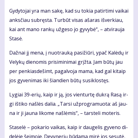
Gy­dy­to­jai yra man sa­kę, kad su to­kia pa­tir­ti­mi vai­kai
anks­čiau su­bręs­ta. Tur­būt vi­sas aša­ras iš­ver­kiau,
kai ant ma­no ran­kų už­ge­so jo gy­vy­bė“, – at­vi­rau­ja
Sta­sė.
Daž­nai jį me­na, į nuo­trau­ką pa­si­žiū­ri, ypač Ka­lė­dų ir
Ve­ly­kų die­no­mis pri­si­mi­ni­mai grįž­ta. Jam bū­tų jau
per pen­kias­de­šimt, pa­gal­vo­ja ma­ma, kad gal ki­taip
jos gy­ve­ni­mas iki šian­dien bū­tų su­si­klos­tęs.
Ly­giai 39-erių, kaip ir ją, jos vien­tur­tę duk­rą Ra­są ir­
gi iš­ti­ko naš­lės da­lia. „Tar­si už­prog­ra­muo­ta: aš jau­
na ir ji jau­na li­ko­me naš­lė­mis“, – tars­te­li mo­te­ris.
Sta­se­lė – po­ka­rio vai­kas, kaip ir dau­ge­lis gy­ve­no di­
de­lė­je šei­mo­je. De­vy­ne­rių bū­da­ma mi­rė jos se­su­tė,