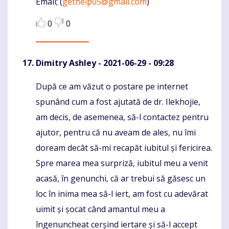
Email; (
gethelp05@gmail.com
)
0
0
Dimitry Ashley
- 2021-06-29 - 09:28
După ce am văzut o postare pe internet
Komentaras
spunând cum a fost ajutată de dr. Ilekhojie,
am decis, de asemenea, să-l contactez pentru
ajutor, pentru că nu aveam de ales, nu îmi
doream decât să-mi recapăt iubitul și fericirea.
Spre marea mea surpriză, iubitul meu a venit
acasă, în genunchi, că ar trebui să găsesc un
loc în inima mea să-l iert, am fost cu adevărat
uimit și șocat când amantul meu a
îngenuncheat cerșind iertare și să-l accept