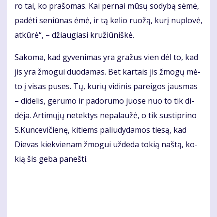
ro tai, ko pra­šo­mas. Kai per­nai mū­sų so­dy­bą sė­mė,
pa­dė­ti se­niū­nas ėmė, ir tą ke­lio ruo­žą, ku­rį nu­plo­vė,
at­kū­rė“, – džiau­gia­si kru­žiū­niš­kė.
Sa­ko­ma, kad gy­ve­ni­mas yra gra­žus vien dėl to, kad
jis yra žmo­gui duo­da­mas. Bet kar­tais jis žmo­gų mė­
to į vi­sas pu­ses. Tų, ku­rių vi­di­nis pa­rei­gos jaus­mas
– di­de­lis, ge­ru­mo ir pa­do­ru­mo juo­se nuo to tik di­
dė­ja. Ar­ti­mų­jų ne­tek­tys ne­pa­lau­žė, o tik su­stip­ri­no
S.Kun­ce­vi­čie­nę, ki­tiems pa­liu­dy­da­mos tie­są, kad
Die­vas kiek­vie­nam žmo­gui už­de­da to­kią naš­tą, ko­
kią šis ge­ba pa­neš­ti.