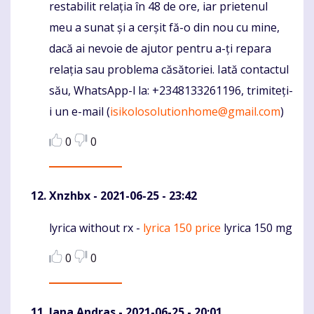
restabilit relația în 48 de ore, iar prietenul
meu a sunat și a cerșit fă-o din nou cu mine,
dacă ai nevoie de ajutor pentru a-ți repara
relația sau problema căsătoriei. Iată contactul
său, WhatsApp-l la: +2348133261196, trimiteți-
i un e-mail (
isikolosolutionhome@gmail.com
)
0
0
Xnzhbx
- 2021-06-25 - 23:42
lyrica without rx -
lyrica 150 price
lyrica 150 mg
Komentaras
0
0
Jana Andras
- 2021-06-25 - 20:01