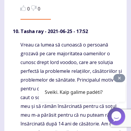
0
0
Tasha ray
- 2021-06-25 - 17:52
Vreau ca lumea să cunoască o persoană
Komentaras
grozavă pe care majoritatea oamenilor o
cunosc drept lord voodoo, care are soluția
perfectă la problemele relațiilor, căsătoriilor și
problemelor de sănătate. Principalul motiv
pentru care am fost la lordul voodoo a fost să
Sveiki. Kaip galime padėti?
caut o soluție pentru a-l aduce înapoi pe soțul
meu și să rămân însărcinată pentru că soțul
meu m-a părăsit pentru că nu puteam rămâne
însărcinată după 14 ani de căsătorie. Am citit