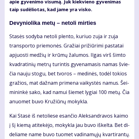
apie gy­ve­ni­mo vi­su­mą. Juk kiek­vie­no gy­ve­ni­mas
taip su­dė­lio­tas, kad ja­me yra vis­ko.
De­vy­nio­li­ka me­tų – ne­to­li mir­ties
Sta­sės so­dy­ba ne­to­li plen­to, ku­riuo zu­ja ir zu­ja
trans­por­to prie­mo­nės. Gra­žiai pri­žiū­ri­mi pa­sta­tai
ap­juos­ti me­džių ir krū­mų ža­lu­mos. Il­gas virš šim­to
kvad­ra­ti­nių met­rų tu­rin­tis gy­ve­na­ma­sis na­mas švie­
čia nau­ju sto­gu, bet tvo­ros – me­di­nės, to­dėl to­kios
gra­žios, mat daž­nam pri­me­na vai­kys­tės na­mus. Šei­
mi­nin­kė sa­ko, kad na­mui šie­met ly­giai 100 me­tų. Čia
anuo­met bu­vo Kru­žiū­nų mo­kyk­la.
Kai Sta­sė iš ne­to­lie­se esan­čio Alek­san­dra­vos kai­mo
į šį kie­mą ati­te­kė­jo, mo­kyk­la jau bu­vo iš­kel­ta. Bet di­
de­lia­me na­me bu­vo tuo­met va­di­na­mų­jų kvar­ti­ran­tų.