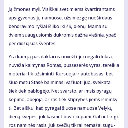
Ją žmo­nės my­li. Vi­siš­kai sve­ti­miems kvar­ti­ran­tams
ap­si­gy­ve­nus jų na­muo­se, už­si­mez­gę nuo­šir­daus
ben­dra­vi­mo ry­šiai iš­li­ko iki šių die­nų. Ma­ma su
dviem su­au­gu­sio­mis duk­ro­mis daž­na vieš­nia, ypač
per di­dži­ą­sias šven­tes.
Yra kam ją pas dak­ta­rus nu­vež­ti: jei ne­ga­li duk­ra,
nu­ve­ža kai­my­nas Ro­mas, pus­se­se­rės vy­ras, te­rei­kia
mo­te­riai tik už­si­min­ti. Kur­suo­ja ir au­to­bu­sas, bet
šiuo me­tu Sta­sė bai­mi­na­si va­žiuo­ti juo, svei­ka­ta
šiek tiek pa­blo­gė­jo. Net svars­to, ar im­sis py­ra­gų
ke­pi­mo, abe­jo­ja, ar ras tiek stip­ry­bės jiems iš­min­ky­
ti. Bet aiš­ku, kad py­ra­gai šiuo­se na­muo­se Ve­ly­kų
die­ną kve­pės, juk kas­met bu­vo ke­pa­mi. Gal net ir gi­
ros na­mi­nės ra­sis. Juk sve­čių tik­rai ne­ma­žai su­gu­