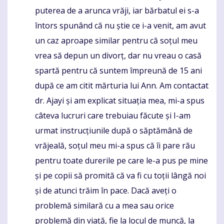
puterea de a arunca vrăji, iar bărbatul ei s-a
întors spunând că nu știe ce i-a venit, am avut
un caz aproape similar pentru că soțul meu
vrea să depun un divorț, dar nu vreau o casă
spartă pentru că suntem împreună de 15 ani
după ce am citit mărturia lui Ann. Am contactat
dr. Ajayi și am explicat situația mea, mi-a spus
câteva lucruri care trebuiau făcute și I-am
urmat instrucțiunile după o săptămână de
vrăjeală, soțul meu mi-a spus că îi pare rău
pentru toate durerile pe care le-a pus pe mine
și pe copii să promită că va fi cu toții lângă noi
și de atunci trăim în pace. Dacă aveți o
problemă similară cu a mea sau orice
problemă din viață, fie la locul de muncă, la