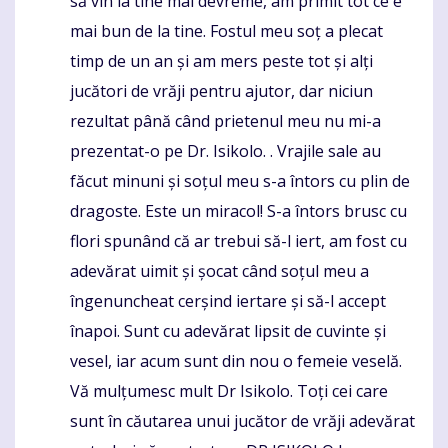
să vin la tine mai devreme, am primit tot ce e
mai bun de la tine. Fostul meu soț a plecat
timp de un an și am mers peste tot și alți
jucători de vrăji pentru ajutor, dar niciun
rezultat până când prietenul meu nu mi-a
prezentat-o ​​pe Dr. Isikolo. . Vrajile sale au
făcut minuni și soțul meu s-a întors cu plin de
dragoste. Este un miracol! S-a întors brusc cu
flori spunând că ar trebui să-l iert, am fost cu
adevărat uimit și șocat când soțul meu a
îngenuncheat cerșind iertare și să-l accept
înapoi. Sunt cu adevărat lipsit de cuvinte și
vesel, iar acum sunt din nou o femeie veselă.
Vă mulțumesc mult Dr Isikolo. Toți cei care
sunt în căutarea unui jucător de vrăji adevărat