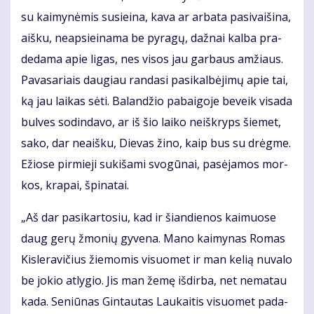
su kai­my­nė­mis su­si­ei­na, ka­va ar ar­ba­ta pa­si­vai­ši­na,
aiš­ku, neap­si­ei­na­ma be py­ra­gų, daž­nai kal­ba pra­
de­da­ma apie li­gas, nes vi­sos jau gar­baus am­žiaus.
Pa­va­sa­riais dau­giau ran­da­si pa­si­kal­bė­ji­mų apie tai,
ką jau lai­kas sė­ti. Ba­lan­džio pa­bai­go­je be­veik vi­sa­da
bul­ves so­din­da­vo, ar iš šio lai­ko ne­iš­kryps šie­met,
sa­ko, dar ne­aiš­ku, Die­vas ži­no, kaip bus su drėg­me.
Ežio­se pir­mie­ji su­ki­ša­mi svo­gū­nai, pa­sė­ja­mos mor­
kos, kra­pai, špi­na­tai.
„Aš dar pa­si­kar­to­siu, kad ir šian­die­nos kai­muo­se
daug ge­rų žmo­nių gy­ve­na. Ma­no kai­my­nas Ro­mas
Kis­le­ra­vi­čius žie­mo­mis vi­suo­met ir man ke­lią nu­va­lo
be jo­kio at­ly­gio. Jis man že­mę iš­dir­ba, net ne­ma­tau
ka­da. Se­niū­nas Gin­tau­tas Lau­kai­tis vi­suo­met pa­da­