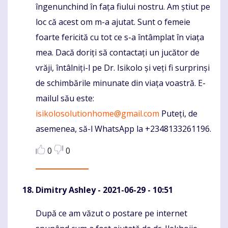
îngenunchind în fața fiului nostru. Am știut pe
loc că acest om m-a ajutat. Sunt o femeie
foarte fericită cu tot ce s-a întâmplat în viața
mea. Dacă doriți să contactați un jucător de
vrăji, întâlniți-l pe Dr. Isikolo și veți fi surprinși
de schimbările minunate din viața voastră. E-
mailul său este:
isikolosolutionhome@gmail.com
Puteți, de
asemenea, să-l WhatsApp la +2348133261196.
0
0
Dimitry Ashley
- 2021-06-29 - 10:51
După ce am văzut o postare pe internet
Komentaras