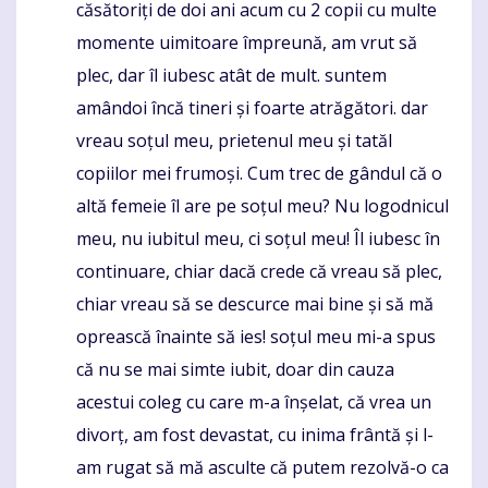
căsătoriți de doi ani acum cu 2 copii cu multe
momente uimitoare împreună, am vrut să
plec, dar îl iubesc atât de mult. suntem
amândoi încă tineri și foarte atrăgători. dar
vreau soțul meu, prietenul meu și tatăl
copiilor mei frumoși. Cum trec de gândul că o
altă femeie îl are pe soțul meu? Nu logodnicul
meu, nu iubitul meu, ci soțul meu! Îl iubesc în
continuare, chiar dacă crede că vreau să plec,
chiar vreau să se descurce mai bine și să mă
oprească înainte să ies! soțul meu mi-a spus
că nu se mai simte iubit, doar din cauza
acestui coleg cu care m-a înșelat, că vrea un
divorț, am fost devastat, cu inima frântă și l-
am rugat să mă asculte că putem rezolvă-o ca