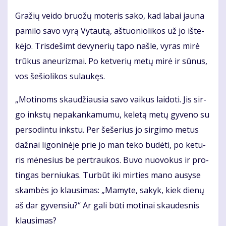
Gra­žių vei­do bruo­žų mo­te­ris sa­ko, kad la­bai jau­na
pa­mi­lo sa­vo vy­rą Vy­tau­tą, aš­tuo­nio­li­kos už jo iš­te­
kė­jo. Tris­de­šimt de­vy­ne­rių ta­po naš­le, vy­ras mi­rė
trū­kus aneu­riz­mai. Po ket­ve­rių me­tų mi­rė ir sū­nus,
vos še­šio­li­kos su­lau­kęs.
„Mo­ti­noms skau­džiau­sia sa­vo vai­kus lai­do­ti. Jis sir­
go inks­tų ne­pa­kan­ka­mu­mu, ke­le­tą me­tų gy­ve­no su
per­so­din­tu inks­tu. Per še­še­rius jo sir­gi­mo me­tus
daž­nai li­go­ni­nė­je prie jo man te­ko bu­dė­ti, po ke­tu­
ris mė­ne­sius be per­trau­kos. Bu­vo nuo­vo­kus ir pro­
tin­gas ber­niu­kas. Tur­būt iki mir­ties ma­no au­sy­se
skam­bės jo klau­si­mas: „Ma­my­te, sa­kyk, kiek die­nų
aš dar gy­ven­siu?“ Ar ga­li bū­ti mo­ti­nai skau­des­nis
klau­si­mas?