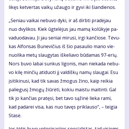
li­kęs ket­ver­tas vai­kų už­au­go ir gy­vi iki šian­die­nos.
„Se­niau vai­kai ne­bu­vo dy­ki, ir aš dirb­ti pra­dė­jau
nuo dvy­li­kos. Kiek ūg­te­lė­jus jau ma­mą ko­lū­ky­je pa­
va­duo­da­vau. Ji jau se­niai mi­ru­si, ir­gi kan­čio­se. Tė­vu­
kas Al­fon­sas Bu­ne­vi­čius iš šio pa­sau­lio ma­no vie­
nuo­li­ka me­tų slau­gy­tas iš­ke­lia­vo bū­da­mas 97-erių.
Nors bu­vo la­bai sun­kus li­go­nis, man nie­ka­da ne­bu­
vo ki­lę min­čių ati­duo­ti jį val­diš­kų na­mų slau­gai. Esu
įsi­ti­ki­nu­si, kad tik sa­vas žmo­gus ži­no, kaip rei­kia
pa­lie­gu­sį žmo­gų žiū­rė­ti, ko­kiu mais­tu mai­tin­ti. Gal
tik jo kan­čias pra­tę­si, bet ta­vo są­ži­nė lie­ka ra­mi,
kad pa­da­rei vi­sa, kas nuo ta­vęs pri­klau­so“, – tei­gia
Sta­sė.
Jos tė­tis bu­vo ve­te­ri­na­ri­jos spe­cia­lis­tas, tad vi­siems