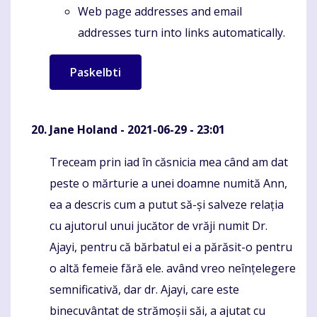
Web page addresses and email
addresses turn into links automatically.
Jane Holand
- 2021-06-29 - 23:01
Treceam prin iad în căsnicia mea când am dat
Komentaras
peste o mărturie a unei doamne numită Ann,
ea a descris cum a putut să-și salveze relația
cu ajutorul unui jucător de vrăji numit Dr.
Ajayi, pentru că bărbatul ei a părăsit-o pentru
o altă femeie fără ele. având vreo neînțelegere
semnificativă, dar dr. Ajayi, care este
binecuvântat de strămoșii săi, a ajutat cu