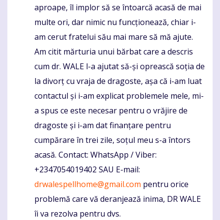
aproape, îl implor să se întoarcă acasă de mai
multe ori, dar nimic nu funcționează, chiar i-
am cerut fratelui său mai mare să mă ajute.
Am citit mărturia unui bărbat care a descris
cum dr. WALE l-a ajutat să-și oprească soția de
la divorț cu vraja de dragoste, așa că i-am luat
contactul și i-am explicat problemele mele, mi-
a spus ce este necesar pentru o vrăjire de
dragoste și i-am dat finanțare pentru
cumpărare în trei zile, soțul meu s-a întors
acasă. Contact: WhatsApp / Viber:
+2347054019402 SAU E-mail:
drwalespellhome@gmail.com
pentru orice
problemă care vă deranjează inima, DR WALE
îi va rezolva pentru dvs.