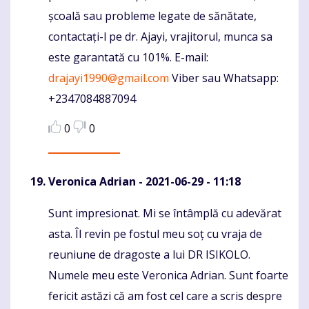
școală sau probleme legate de sănătate,
contactați-l pe dr. Ajayi, vrajitorul, munca sa
este garantată cu 101%. E-mail:
drajayi1990@gmail.com
Viber sau Whatsapp:
+2347084887094
0
0
Veronica Adrian
- 2021-06-29 - 11:18
Sunt impresionat. Mi se întâmplă cu adevărat
Komentaras
asta. Îl revin pe fostul meu soț cu vraja de
reuniune de dragoste a lui DR ISIKOLO.
Numele meu este Veronica Adrian. Sunt foarte
fericit astăzi că am fost cel care a scris despre