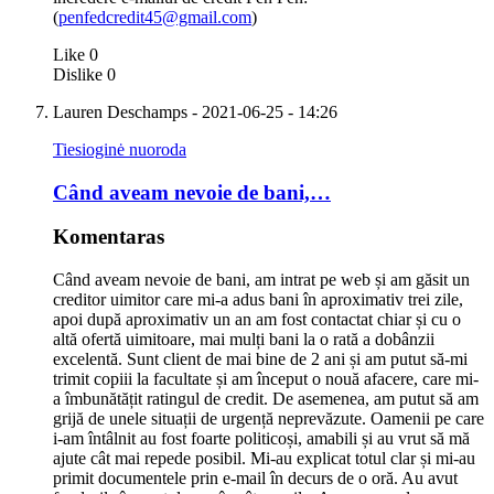
(
penfedcredit45@gmail.com
)
Like
0
Dislike
0
Lauren Deschamps
- 2021-06-25 - 14:26
Tiesioginė nuoroda
Când aveam nevoie de bani,…
Komentaras
Când aveam nevoie de bani, am intrat pe web și am găsit un
creditor uimitor care mi-a adus bani în aproximativ trei zile,
apoi după aproximativ un an am fost contactat chiar și cu o
altă ofertă uimitoare, mai mulți bani la o rată a dobânzii
excelentă. Sunt client de mai bine de 2 ani și am putut să-mi
trimit copiii la facultate și am început o nouă afacere, care mi-
a îmbunătățit ratingul de credit. De asemenea, am putut să am
grijă de unele situații de urgență neprevăzute. Oamenii pe care
i-am întâlnit au fost foarte politicoși, amabili și au vrut să mă
ajute cât mai repede posibil. Mi-au explicat totul clar și mi-au
primit documentele prin e-mail în decurs de o oră. Au avut