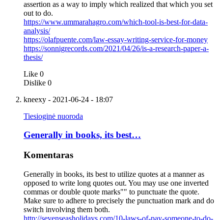
assertion as a way to imply which realized that which you set
out to do.
https://www.ummarahagro.com/which-tool-is-best-for-data-
analysis/
https://olafpuente.com/law-essay-writing-service-for-money
https://sonnigrecords.com/2021/04/26/is-a-research-paper-a-
thesis/
Like
0
Dislike
0
kneexy
- 2021-06-24 - 18:07
Tiesioginė nuoroda
Generally in books, its best…
Komentaras
Generally in books, its best to utilize quotes at a manner as
opposed to write long quotes out. You may use one inverted
commas or double quote marks"" to punctuate the quote.
Make sure to adhere to precisely the punctuation mark and do
switch involving them both.
http://sevenseasholidays.com/10-laws-of-pay-someone-to-do-