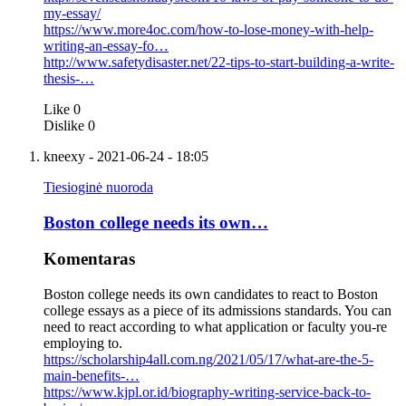
my-essay/
https://www.more4oc.com/how-to-lose-money-with-help-
writing-an-essay-fo…
http://www.safetydisaster.net/22-tips-to-start-building-a-write-
thesis-…
Like
0
Dislike
0
kneexy
- 2021-06-24 - 18:05
Tiesioginė nuoroda
Boston college needs its own…
Komentaras
Boston college needs its own candidates to react to Boston
college essays as a piece of its admissions standards. You can
need to react according to what application or faculty you-re
employing to.
https://scholarship4all.com.ng/2021/05/17/what-are-the-5-
main-benefits-…
https://www.kjpl.or.id/biography-writing-service-back-to-