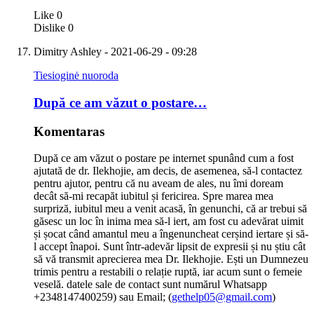
Like
0
Dislike
0
Dimitry Ashley
- 2021-06-29 - 09:28
Tiesioginė nuoroda
După ce am văzut o postare…
Komentaras
După ce am văzut o postare pe internet spunând cum a fost
ajutată de dr. Ilekhojie, am decis, de asemenea, să-l contactez
pentru ajutor, pentru că nu aveam de ales, nu îmi doream
decât să-mi recapăt iubitul și fericirea. Spre marea mea
surpriză, iubitul meu a venit acasă, în genunchi, că ar trebui să
găsesc un loc în inima mea să-l iert, am fost cu adevărat uimit
și șocat când amantul meu a îngenuncheat cerșind iertare și să-
l accept înapoi. Sunt într-adevăr lipsit de expresii și nu știu cât
să vă transmit aprecierea mea Dr. Ilekhojie. Ești un Dumnezeu
trimis pentru a restabili o relație ruptă, iar acum sunt o femeie
veselă. datele sale de contact sunt numărul Whatsapp
+2348147400259) sau Email; (
gethelp05@gmail.com
)