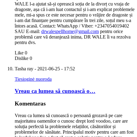
WALE l-a ajutat să-și oprească soția de la divorț cu vraja de
dragoste, așa că i-am luat contactul și i-am explicat problemele
mele, mi-a spus ce este necesar pentru o vrăjire de dragoste și
i-am dat finanțare pentru cumpărare în trei zile, soțul meu s-a
întors acasă. Contact: WhatsApp / Viber: +2347054019402
SAU E-mail:
drwalespellhome@gmail.com
pentru orice
problemă care vă deranjează inima, DR WALE îi va rezolva
pentru dvs.
Like
0
Dislike
0
Tasha ray
- 2021-06-25 - 17:52
Tiesioginė nuoroda
Vreau ca lumea să cunoască o…
Komentaras
Vreau ca lumea să cunoască o persoană grozavă pe care
majoritatea oamenilor o cunosc drept lord voodoo, care are
soluția perfectă la problemele relațiilor, căsătoriilor și
problemelor de sănătate. Principalul motiv pentru care am fost