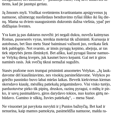
tiems, kad jie jaus­tų­si ge­riau.
Ją žmo­nės my­li. Vi­siš­kai sve­ti­miems kvar­ti­ran­tams ap­si­gy­ve­nus jų
na­muo­se, už­si­mez­gę nuo­šir­daus ben­dra­vi­mo ry­šiai iš­li­ko iki šių die­
nų. Ma­ma su dviem su­au­gu­sio­mis duk­ro­mis daž­na vieš­nia, ypač per
di­dži­ą­sias šven­tes.
Yra kam ją pas dak­ta­rus nu­vež­ti: jei ne­ga­li duk­ra, nu­ve­ža kai­my­nas
Ro­mas, pus­se­se­rės vy­ras, te­rei­kia mo­te­riai tik už­si­min­ti. Kur­suo­ja ir
au­to­bu­sas, bet šiuo me­tu Sta­sė bai­mi­na­si va­žiuo­ti juo, svei­ka­ta šiek
tiek pa­blo­gė­jo. Net svars­to, ar im­sis py­ra­gų ke­pi­mo, abe­jo­ja, ar ras
tiek stip­ry­bės jiems iš­min­ky­ti. Bet aiš­ku, kad py­ra­gai šiuo­se na­muo­
se Ve­ly­kų die­ną kve­pės, juk kas­met bu­vo ke­pa­mi. Gal net ir gi­ros
na­mi­nės ra­sis. Juk sve­čių tik­rai ne­ma­žai su­gu­žės.
Sta­sės pra­šo­me nors trum­pai pri­si­min­ti anuo­me­tes Ve­ly­kas. „Jų lauk­
da­vo­me dėl kiau­ši­nia­vi­mo, nes vi­so­kių par­si­neš­da­vo­me. Ve­ly­kos po
griež­to pas­nin­ko bu­vo la­bai mie­las lai­kas. Be­veik kiek­vie­nas kie­mas
skers­da­vo kiau­lę, mė­siš­kų pa­tie­ka­lų pri­ga­min­da­vo. Vi­si vis­ko tu­rė­jo,
par­duo­tu­vė­se pir­ko tik pi­pi­rų, drus­kos, ra­zi­nų py­ra­gui, o mil­tų ir pir­
ko, ir sa­vų pa­si­mal­da­vo, gi­ros da­ry­da­vo to­kios, nuo ku­rios gir­tų ne­
bū­da­vo. Ga­mi­no ir sil­kių, žu­vies pa­tie­ka­lų“, – me­na Sta­sė.
Ne vi­suo­met jai pa­vyks­ta nu­vyk­ti ir į Pu­nios baž­ny­čią. Bet kad ir
ne­nu­ei­na, kaip ma­mos pa­mo­ky­ta, pa­si­mel­džia na­muo­se, mal­da ra­