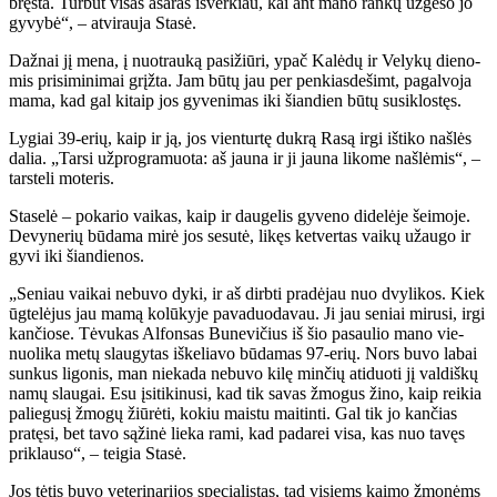
bręs­ta. Tur­būt vi­sas aša­ras iš­ver­kiau, kai ant ma­no ran­kų už­ge­so jo
gy­vy­bė“, – at­vi­rau­ja Sta­sė.
Daž­nai jį me­na, į nuo­trau­ką pa­si­žiū­ri, ypač Ka­lė­dų ir Ve­ly­kų die­no­
mis pri­si­mi­ni­mai grįž­ta. Jam bū­tų jau per pen­kias­de­šimt, pa­gal­vo­ja
ma­ma, kad gal ki­taip jos gy­ve­ni­mas iki šian­dien bū­tų su­si­klos­tęs.
Ly­giai 39-erių, kaip ir ją, jos vien­tur­tę duk­rą Ra­są ir­gi iš­ti­ko naš­lės
da­lia. „Tar­si už­prog­ra­muo­ta: aš jau­na ir ji jau­na li­ko­me naš­lė­mis“, –
tars­te­li mo­te­ris.
Sta­se­lė – po­ka­rio vai­kas, kaip ir dau­ge­lis gy­ve­no di­de­lė­je šei­mo­je.
De­vy­ne­rių bū­da­ma mi­rė jos se­su­tė, li­kęs ket­ver­tas vai­kų už­au­go ir
gy­vi iki šian­die­nos.
„Se­niau vai­kai ne­bu­vo dy­ki, ir aš dirb­ti pra­dė­jau nuo dvy­li­kos. Kiek
ūg­te­lė­jus jau ma­mą ko­lū­ky­je pa­va­duo­da­vau. Ji jau se­niai mi­ru­si, ir­gi
kan­čio­se. Tė­vu­kas Al­fon­sas Bu­ne­vi­čius iš šio pa­sau­lio ma­no vie­
nuo­li­ka me­tų slau­gy­tas iš­ke­lia­vo bū­da­mas 97-erių. Nors bu­vo la­bai
sun­kus li­go­nis, man nie­ka­da ne­bu­vo ki­lę min­čių ati­duo­ti jį val­diš­kų
na­mų slau­gai. Esu įsi­ti­ki­nu­si, kad tik sa­vas žmo­gus ži­no, kaip rei­kia
pa­lie­gu­sį žmo­gų žiū­rė­ti, ko­kiu mais­tu mai­tin­ti. Gal tik jo kan­čias
pra­tę­si, bet ta­vo są­ži­nė lie­ka ra­mi, kad pa­da­rei vi­sa, kas nuo ta­vęs
pri­klau­so“, – tei­gia Sta­sė.
Jos tė­tis bu­vo ve­te­ri­na­ri­jos spe­cia­lis­tas, tad vi­siems kai­mo žmo­nėms