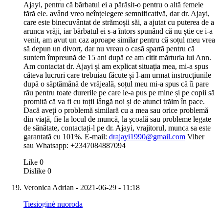
Ajayi, pentru că bărbatul ei a părăsit-o pentru o altă femeie
fără ele. având vreo neînțelegere semnificativă, dar dr. Ajayi,
care este binecuvântat de strămoșii săi, a ajutat cu puterea de a
arunca vrăji, iar bărbatul ei s-a întors spunând că nu știe ce i-a
venit, am avut un caz aproape similar pentru că soțul meu vrea
să depun un divorț, dar nu vreau o casă spartă pentru că
suntem împreună de 15 ani după ce am citit mărturia lui Ann.
Am contactat dr. Ajayi și am explicat situația mea, mi-a spus
câteva lucruri care trebuiau făcute și I-am urmat instrucțiunile
după o săptămână de vrăjeală, soțul meu mi-a spus că îi pare
rău pentru toate durerile pe care le-a pus pe mine și pe copii să
promită că va fi cu toții lângă noi și de atunci trăim în pace.
Dacă aveți o problemă similară cu a mea sau orice problemă
din viață, fie la locul de muncă, la școală sau probleme legate
de sănătate, contactați-l pe dr. Ajayi, vrajitorul, munca sa este
garantată cu 101%. E-mail:
drajayi1990@gmail.com
Viber
sau Whatsapp: +2347084887094
Like
0
Dislike
0
Veronica Adrian
- 2021-06-29 - 11:18
Tiesioginė nuoroda