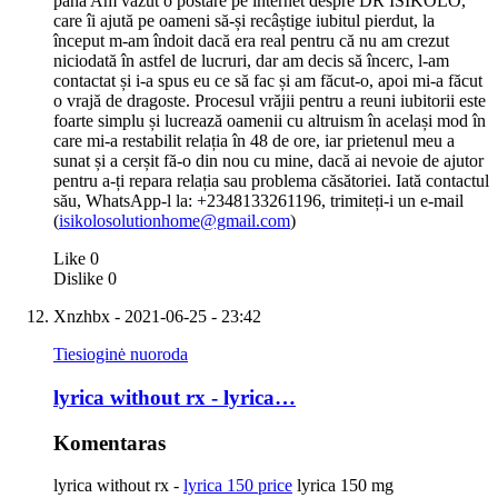
până Am văzut o postare pe internet despre DR ISIKOLO,
care îi ajută pe oameni să-și recâștige iubitul pierdut, la
început m-am îndoit dacă era real pentru că nu am crezut
niciodată în astfel de lucruri, dar am decis să încerc, l-am
contactat și i-a spus eu ce să fac și am făcut-o, apoi mi-a făcut
o vrajă de dragoste. Procesul vrăjii pentru a reuni iubitorii este
foarte simplu și lucrează oamenii cu altruism în același mod în
care mi-a restabilit relația în 48 de ore, iar prietenul meu a
sunat și a cerșit fă-o din nou cu mine, dacă ai nevoie de ajutor
pentru a-ți repara relația sau problema căsătoriei. Iată contactul
său, WhatsApp-l la: +2348133261196, trimiteți-i un e-mail
(
isikolosolutionhome@gmail.com
)
Like
0
Dislike
0
Xnzhbx
- 2021-06-25 - 23:42
Tiesioginė nuoroda
lyrica without rx - lyrica…
Komentaras
lyrica without rx -
lyrica 150 price
lyrica 150 mg