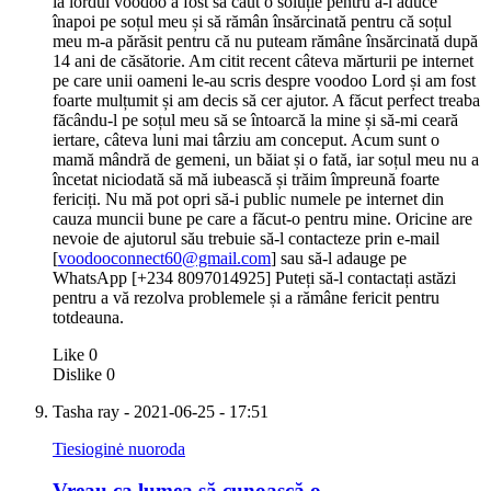
la lordul voodoo a fost să caut o soluție pentru a-l aduce
înapoi pe soțul meu și să rămân însărcinată pentru că soțul
meu m-a părăsit pentru că nu puteam rămâne însărcinată după
14 ani de căsătorie. Am citit recent câteva mărturii pe internet
pe care unii oameni le-au scris despre voodoo Lord și am fost
foarte mulțumit și am decis să cer ajutor. A făcut perfect treaba
făcându-l pe soțul meu să se întoarcă la mine și să-mi ceară
iertare, câteva luni mai târziu am conceput. Acum sunt o
mamă mândră de gemeni, un băiat și o fată, iar soțul meu nu a
încetat niciodată să mă iubească și trăim împreună foarte
fericiți. Nu mă pot opri să-i public numele pe internet din
cauza muncii bune pe care a făcut-o pentru mine. Oricine are
nevoie de ajutorul său trebuie să-l contacteze prin e-mail
[
voodooconnect60@gmail.com
] sau să-l adauge pe
WhatsApp [+234 8097014925] Puteți să-l contactați astăzi
pentru a vă rezolva problemele și a rămâne fericit pentru
totdeauna.
Like
0
Dislike
0
Tasha ray
- 2021-06-25 - 17:51
Tiesioginė nuoroda
Vreau ca lumea să cunoască o…