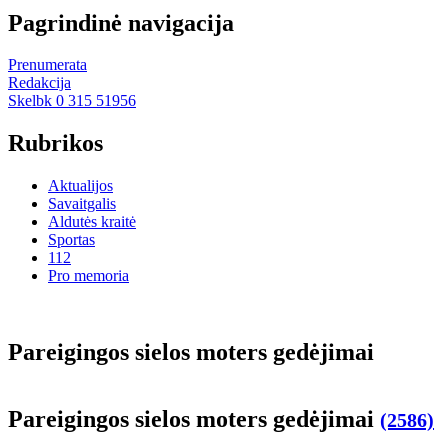
Pagrindinė navigacija
Prenumerata
Redakcija
Skelbk 0 315 51956
Rubrikos
Aktualijos
Savaitgalis
Aldutės kraitė
Sportas
112
Pro memoria
Pa­rei­gin­gos sie­los mo­ters ge­dė­ji­mai
Pa­rei­gin­gos sie­los mo­ters ge­dė­ji­mai
(2586)