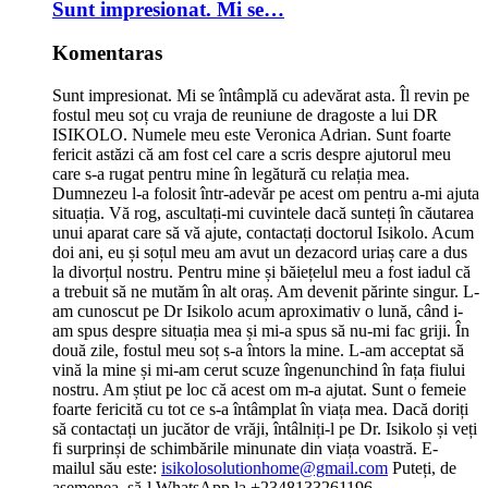
Sunt impresionat. Mi se…
Komentaras
Sunt impresionat. Mi se întâmplă cu adevărat asta. Îl revin pe
fostul meu soț cu vraja de reuniune de dragoste a lui DR
ISIKOLO. Numele meu este Veronica Adrian. Sunt foarte
fericit astăzi că am fost cel care a scris despre ajutorul meu
care s-a rugat pentru mine în legătură cu relația mea.
Dumnezeu l-a folosit într-adevăr pe acest om pentru a-mi ajuta
situația. Vă rog, ascultați-mi cuvintele dacă sunteți în căutarea
unui aparat care să vă ajute, contactați doctorul Isikolo. Acum
doi ani, eu și soțul meu am avut un dezacord uriaș care a dus
la divorțul nostru. Pentru mine și băiețelul meu a fost iadul că
a trebuit să ne mutăm în alt oraș. Am devenit părinte singur. L-
am cunoscut pe Dr Isikolo acum aproximativ o lună, când i-
am spus despre situația mea și mi-a spus să nu-mi fac griji. În
două zile, fostul meu soț s-a întors la mine. L-am acceptat să
vină la mine și mi-am cerut scuze îngenunchind în fața fiului
nostru. Am știut pe loc că acest om m-a ajutat. Sunt o femeie
foarte fericită cu tot ce s-a întâmplat în viața mea. Dacă doriți
să contactați un jucător de vrăji, întâlniți-l pe Dr. Isikolo și veți
fi surprinși de schimbările minunate din viața voastră. E-
mailul său este:
isikolosolutionhome@gmail.com
Puteți, de
asemenea, să-l WhatsApp la +2348133261196.