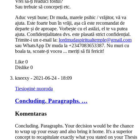
Vrei să-ți readuci fostul?
Sau trebuie să concepeți etc.
Aduc vești bune; Dr muda, marele psihic / vrăjitor, vă va
ajuta. Este foarte bun în vrăji, așa că este recomandat de
departe și de aproape. Vorbește cu el astăzi, el te va putea
ajuta. Confidențialitatea dvs. este plasată strict confidențial.
Trimite-i un e-mail la:
lordmudaspiritualtemple@gmail.com
sau WhatsApp Dr muda la +2347083653387. Nu muri cu
boala ta, scoate-ți vocea ... meriți să fii fericit!
Like
0
Dislike
0
kneexy
- 2021-06-24 - 18:09
Tiesioginė nuoroda
Concluding. Paragraphs. …
Komentaras
Concluding. Paragraphs. Your decision would be the chance
to wrap up your essay and also bring it home. It's a superior
concept to recapitulate exactly what you stated on your Thesis