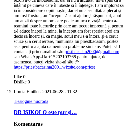
rezolvă-o ca întotdeauna, dar el nu a ascultat, mi-a spus că a
întâlnit pe cineva care îl iubește și îl înțelege, l-am implorat să
ia în considerare copiii noștri, dar el nu a ascultat. a plecat și
am fost frustrat, am început să caut ajutor și răspunsuri, apoi
am auzit despre un om care poate arunca o vrajă pentru a-i
reaminti toate lucrurile prin care am trecut împreună și pentru
a-l aduce înapoi la mine, la început am fost speriat apoi am
decis să încerc și, ca magie, soțul meu s-a întors, și-a cerut
scuze și a cerut iertare, mulțumită lui priestbacasim, postez
asta pentru a ajuta oamenii cu probleme similare. Puteți să-l
contactați prin e-mail-ul său
pristbacasim2000@gmail.com
sau WhatsApp-l la +15202103368 pentru ajutor, de
asemenea, puteți vizita site-ul său @
https://priestbacasima2001.wixsite.com/priest
Like
0
Dislike
0
Loreta Emilio
- 2021-06-28 - 11:32
Tiesioginė nuoroda
DR ISIKOLO este pur și…
Komentaras