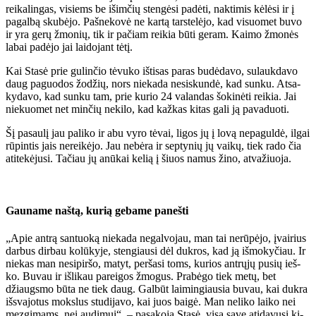
rei­ka­lin­gas, vi­siems be iš­im­čių sten­gė­si pa­dė­ti, nak­ti­mis kė­lė­si ir į
pa­gal­bą sku­bė­jo. Pa­šne­ko­vė ne kar­tą tars­te­lė­jo, kad vi­suo­met bu­vo
ir yra ge­rų žmo­nių, tik ir pa­čiam rei­kia bū­ti ge­ram. Kai­mo žmo­nės
la­bai pa­dė­jo jai lai­do­jant tė­tį.
Kai Sta­sė prie gu­lin­čio tė­vu­ko iš­ti­sas pa­ras bu­dė­da­vo, su­lauk­da­vo
daug pa­guo­dos žo­džių, nors nie­ka­da ne­si­skun­dė, kad sun­ku. At­sa­
ky­da­vo, kad sun­ku tam, prie ku­rio 24 va­lan­das šo­ki­nė­ti rei­kia. Jai
nie­kuo­met net min­čių ne­ki­lo, kad kaž­kas ki­tas ga­li ją pa­va­duo­ti.
Šį pa­sau­lį jau pa­li­ko ir abu vy­ro tė­vai, li­gos jų į lo­vą ne­pa­gul­dė, il­gai
rū­pin­tis jais ne­rei­kė­jo. Jau ne­bė­ra ir sep­ty­nių jų vai­kų, tiek ra­do čia
ati­te­kė­ju­si. Ta­čiau jų anū­kai ke­lią į šiuos na­mus ži­no, at­va­žiuo­ja.
Gau­na­me naš­tą, ku­rią ge­ba­me pa­neš­ti
„Apie an­trą san­tuo­ką nie­ka­da ne­gal­vo­jau, man tai ne­rū­pė­jo, įvai­rius
dar­bus dir­bau ko­lū­ky­je, sten­giau­si dėl duk­ros, kad ją iš­mo­ky­čiau. Ir
nie­kas man ne­si­pir­šo, ma­tyt, per­ša­si toms, ku­rios ant­rų­jų pu­sių ieš­
ko. Bu­vau ir iš­li­kau pa­rei­gos žmo­gus. Pra­bė­go tiek me­tų, bet
džiaugs­mo bū­ta ne tiek daug. Gal­būt lai­min­giau­sia bu­vau, kai duk­ra
iš­sva­jo­tus moks­lus stu­di­ja­vo, kai juos bai­gė. Man ne­li­ko lai­ko nei
mez­gi­mams, nei au­di­mui“, – pa­sa­ko­ja Sta­sė, vi­są sa­ve ati­da­vu­si ki­