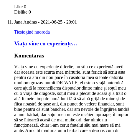
Like
0
Dislike
0
Jana Andras
- 2021-06-25 - 20:01
Tiesioginė nuoroda
Viața vine cu experiențe…
Komentaras
Viața vine cu experiențe diferite, nu știu ce experiență aveți,
dar aceasta este scurta mea mărturie, sunt fericit să scriu asta
pentru că am din nou pace în căsătoria mea și toate datorită
unui om grozav numit DR WALE, el este o vrajă puternică
care ajută la reconcilierea disputelor dintre mine și soțul meu
cu o vrajă de dragoste, soțul meu a plecat de acasă și a trăit o
altă femeie timp de nouă luni fără să aibă grijă de mine și de
fiica noastră de șase ani, din punct de vedere financiar, sunt
bine pentru că sunt bancher, dar am nevoie de îngrijirea tandră
a unui bărbat, dar soțul meu nu este nicăieri aproape, îl implor
să se întoarcă acasă de mai multe ori, dar nimic nu
funcționează, chiar i-am cerut fratelui său mai mare să mă
ajute. Am citit mărturia unui bărbat care a descris cum dr.