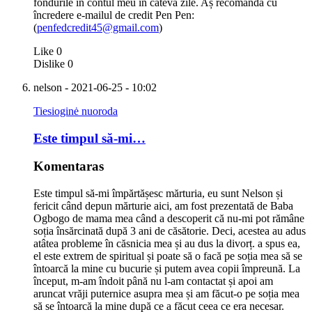
fondurile în contul meu în câteva zile. Aș recomanda cu
încredere e-mailul de credit Pen Pen:
(
penfedcredit45@gmail.com
)
Like
0
Dislike
0
nelson
- 2021-06-25 - 10:02
Tiesioginė nuoroda
Este timpul să-mi…
Komentaras
Este timpul să-mi împărtășesc mărturia, eu sunt Nelson și
fericit când depun mărturie aici, am fost prezentată de Baba
Ogbogo de mama mea când a descoperit că nu-mi pot rămâne
soția însărcinată după 3 ani de căsătorie. Deci, acestea au adus
atâtea probleme în căsnicia mea și au dus la divorț. a spus ea,
el este extrem de spiritual și poate să o facă pe soția mea să se
întoarcă la mine cu bucurie și putem avea copii împreună. La
început, m-am îndoit până nu l-am contactat și apoi am
aruncat vrăji puternice asupra mea și am făcut-o pe soția mea
să se întoarcă la mine după ce a făcut ceea ce era necesar.