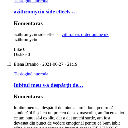
Tiesioginė nuoroda
azithromycin side effects -…
Komentaras
azithromycin side effects -
zithromax order online uk
azithromycin
Like
0
Dislike
0
Elena Branko
- 2021-06-27 - 21:19
Tiesioginė nuoroda
Iubitul meu s-a despărțit de…
Komentaras
Iubitul meu s-a despărțit de mine acum 2 luni, pentru că a
simțit că îl înșel cu un prieten de sex masculin, am încercat tot
ce am putut să-i explic, dar a dat urechi surde, am fost
devastat din punct de vedere emoțional pentru că l-am iubit