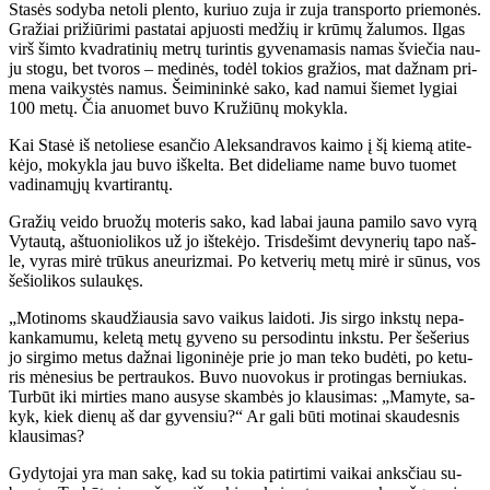
Sta­sės so­dy­ba ne­to­li plen­to, ku­riuo zu­ja ir zu­ja trans­por­to prie­mo­nės.
Gra­žiai pri­žiū­ri­mi pa­sta­tai ap­juos­ti me­džių ir krū­mų ža­lu­mos. Il­gas
virš šim­to kvad­ra­ti­nių met­rų tu­rin­tis gy­ve­na­ma­sis na­mas švie­čia nau­
ju sto­gu, bet tvo­ros – me­di­nės, to­dėl to­kios gra­žios, mat daž­nam pri­
me­na vai­kys­tės na­mus. Šei­mi­nin­kė sa­ko, kad na­mui šie­met ly­giai
100 me­tų. Čia anuo­met bu­vo Kru­žiū­nų mo­kyk­la.
Kai Sta­sė iš ne­to­lie­se esan­čio Alek­san­dra­vos kai­mo į šį kie­mą ati­te­
kė­jo, mo­kyk­la jau bu­vo iš­kel­ta. Bet di­de­lia­me na­me bu­vo tuo­met
va­di­na­mų­jų kvar­ti­ran­tų.
Gra­žių vei­do bruo­žų mo­te­ris sa­ko, kad la­bai jau­na pa­mi­lo sa­vo vy­rą
Vy­tau­tą, aš­tuo­nio­li­kos už jo iš­te­kė­jo. Tris­de­šimt de­vy­ne­rių ta­po naš­
le, vy­ras mi­rė trū­kus aneu­riz­mai. Po ket­ve­rių me­tų mi­rė ir sū­nus, vos
še­šio­li­kos su­lau­kęs.
„Mo­ti­noms skau­džiau­sia sa­vo vai­kus lai­do­ti. Jis sir­go inks­tų ne­pa­
kan­ka­mu­mu, ke­le­tą me­tų gy­ve­no su per­so­din­tu inks­tu. Per še­še­rius
jo sir­gi­mo me­tus daž­nai li­go­ni­nė­je prie jo man te­ko bu­dė­ti, po ke­tu­
ris mė­ne­sius be per­trau­kos. Bu­vo nuo­vo­kus ir pro­tin­gas ber­niu­kas.
Tur­būt iki mir­ties ma­no au­sy­se skam­bės jo klau­si­mas: „Ma­my­te, sa­
kyk, kiek die­nų aš dar gy­ven­siu?“ Ar ga­li bū­ti mo­ti­nai skau­des­nis
klau­si­mas?
Gy­dy­to­jai yra man sa­kę, kad su to­kia pa­tir­ti­mi vai­kai anks­čiau su­