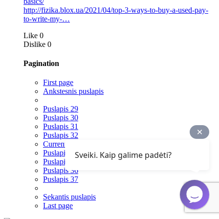
basics/
http://fizika.blox.ua/2021/04/top-3-ways-to-buy-a-used-pay-
to-write-my-…
Like
0
Dislike
0
Pagination
First page
Ankstesnis puslapis
Puslapis
29
Puslapis
30
Puslapis
31
Puslapis
32
Current page
33
Puslapis
34
Sveiki. Kaip galime padėti?
Puslapis
35
Puslapis
36
Puslapis
37
Sekantis puslapis
Last page