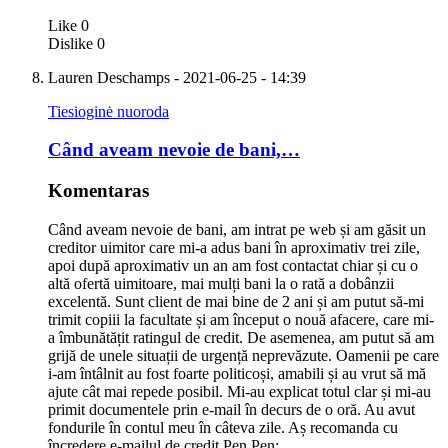
Like
0
Dislike
0
Lauren Deschamps
- 2021-06-25 - 14:39
Tiesioginė nuoroda
Când aveam nevoie de bani,…
Komentaras
Când aveam nevoie de bani, am intrat pe web și am găsit un
creditor uimitor care mi-a adus bani în aproximativ trei zile,
apoi după aproximativ un an am fost contactat chiar și cu o
altă ofertă uimitoare, mai mulți bani la o rată a dobânzii
excelentă. Sunt client de mai bine de 2 ani și am putut să-mi
trimit copiii la facultate și am început o nouă afacere, care mi-
a îmbunătățit ratingul de credit. De asemenea, am putut să am
grijă de unele situații de urgență neprevăzute. Oamenii pe care
i-am întâlnit au fost foarte politicoși, amabili și au vrut să mă
ajute cât mai repede posibil. Mi-au explicat totul clar și mi-au
primit documentele prin e-mail în decurs de o oră. Au avut
fondurile în contul meu în câteva zile. Aș recomanda cu
încredere e-mailul de credit Pen Pen: