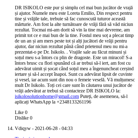
DR ISIKOLO este pur și simplu cel mai bun jucător de vrajă
și ajutor. Numele meu este Loreta Emilio, Din respect pentru
tine și vrăjile tale, trebuie să fac cunoscută tuturor această
mărturie. Am fost la alte turnătoare de vrăji fără să văd niciun
rezultat. Tocmai mi-am dorit să vin la tine mai devreme, am
primit tot ce e mai bun de la tine. Fostul meu soț a plecat timp
de un an și am mers peste tot și alți jucători de vrăji pentru
ajutor, dar niciun rezultat până când prietenul meu nu mi-a
prezentat-o ​​pe Dr. Isikolo. . Vrajile sale au făcut minuni și
soțul meu s-a întors cu plin de dragoste. Este un miracol! S-a
întors brusc cu flori spunând că ar trebui să-l iert, am fost cu
adevărat uimit și șocat când soțul meu a îngenuncheat cerșind
iertare și să-l accept înapoi. Sunt cu adevărat lipsit de cuvinte
și vesel, iar acum sunt din nou o femeie veselă. Vă mulțumesc
mult Dr Isikolo. Toți cei care sunt în căutarea unui jucător de
vrăji adevărat ar trebui să contacteze DR ISIKOLO la:
isikolosolutionhome@gmail.com
Puteți, de asemenea, să-l
aplicați WhatsApp la +2348133261196
Like
0
Dislike
0
Vdiqyw
- 2021-06-28 - 04:33