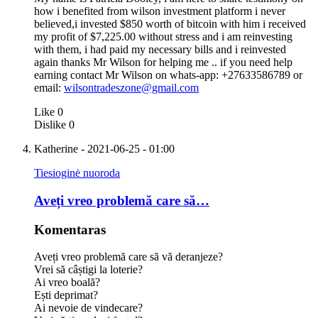
how i benefited from wilson investment platform i never
believed,i invested $850 worth of bitcoin with him i received
my profit of $7,225.00 without stress and i am reinvesting
with them, i had paid my necessary bills and i reinvested
again thanks Mr Wilson for helping me .. if you need help
earning contact Mr Wilson on whats-app: +27633586789 or
email:
wilsontradeszone@gmail.com
Like
0
Dislike
0
Katherine
- 2021-06-25 - 01:00
Tiesioginė nuoroda
Aveți vreo problemă care să…
Komentaras
Aveți vreo problemă care să vă deranjeze?
Vrei să câștigi la loterie?
Ai vreo boală?
Ești deprimat?
Ai nevoie de vindecare?