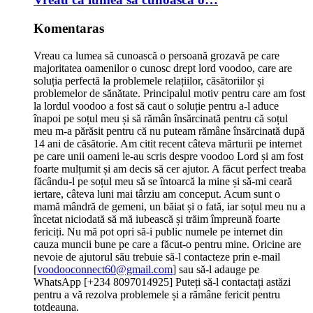
Komentaras
Vreau ca lumea să cunoască o persoană grozavă pe care
majoritatea oamenilor o cunosc drept lord voodoo, care are
soluția perfectă la problemele relațiilor, căsătoriilor și
problemelor de sănătate. Principalul motiv pentru care am fost
la lordul voodoo a fost să caut o soluție pentru a-l aduce
înapoi pe soțul meu și să rămân însărcinată pentru că soțul
meu m-a părăsit pentru că nu puteam rămâne însărcinată după
14 ani de căsătorie. Am citit recent câteva mărturii pe internet
pe care unii oameni le-au scris despre voodoo Lord și am fost
foarte mulțumit și am decis să cer ajutor. A făcut perfect treaba
făcându-l pe soțul meu să se întoarcă la mine și să-mi ceară
iertare, câteva luni mai târziu am conceput. Acum sunt o
mamă mândră de gemeni, un băiat și o fată, iar soțul meu nu a
încetat niciodată să mă iubească și trăim împreună foarte
fericiți. Nu mă pot opri să-i public numele pe internet din
cauza muncii bune pe care a făcut-o pentru mine. Oricine are
nevoie de ajutorul său trebuie să-l contacteze prin e-mail
[
voodooconnect60@gmail.com
] sau să-l adauge pe
WhatsApp [+234 8097014925] Puteți să-l contactați astăzi
pentru a vă rezolva problemele și a rămâne fericit pentru
totdeauna.