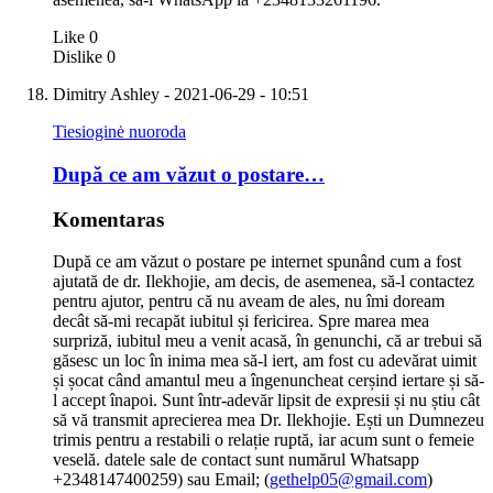
Like
0
Dislike
0
Dimitry Ashley
- 2021-06-29 - 10:51
Tiesioginė nuoroda
După ce am văzut o postare…
Komentaras
După ce am văzut o postare pe internet spunând cum a fost
ajutată de dr. Ilekhojie, am decis, de asemenea, să-l contactez
pentru ajutor, pentru că nu aveam de ales, nu îmi doream
decât să-mi recapăt iubitul și fericirea. Spre marea mea
surpriză, iubitul meu a venit acasă, în genunchi, că ar trebui să
găsesc un loc în inima mea să-l iert, am fost cu adevărat uimit
și șocat când amantul meu a îngenuncheat cerșind iertare și să-
l accept înapoi. Sunt într-adevăr lipsit de expresii și nu știu cât
să vă transmit aprecierea mea Dr. Ilekhojie. Ești un Dumnezeu
trimis pentru a restabili o relație ruptă, iar acum sunt o femeie
veselă. datele sale de contact sunt numărul Whatsapp
+2348147400259) sau Email; (
gethelp05@gmail.com
)