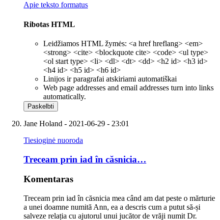
Apie teksto formatus
Ribotas HTML
Leidžiamos HTML žymės: <a href hreflang> <em>
<strong> <cite> <blockquote cite> <code> <ul type>
<ol start type> <li> <dl> <dt> <dd> <h2 id> <h3 id>
<h4 id> <h5 id> <h6 id>
Linijos ir paragrafai atskiriami automatiškai
Web page addresses and email addresses turn into links
automatically.
Jane Holand
- 2021-06-29 - 23:01
Tiesioginė nuoroda
Treceam prin iad în căsnicia…
Komentaras
Treceam prin iad în căsnicia mea când am dat peste o mărturie
a unei doamne numită Ann, ea a descris cum a putut să-și
salveze relația cu ajutorul unui jucător de vrăji numit Dr.