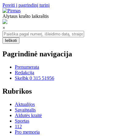
Pereiti į pagrindinį turinį
Alytaus krašto laikraštis
×
Pagrindinė navigacija
Prenumerata
Redakcija
Skelbk 0 315 51956
Rubrikos
Aktualijos
Savaitgalis
Aldutės kraitė
Sportas
112
Pro memoria