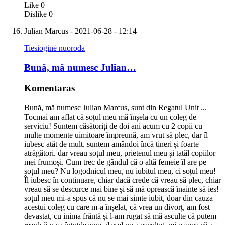
Like
0
Dislike
0
Julian Marcus
- 2021-06-28 - 12:14
Tiesioginė nuoroda
Bună, mă numesc Julian…
Komentaras
Bună, mă numesc Julian Marcus, sunt din Regatul Unit ...
Tocmai am aflat că soțul meu mă înșela cu un coleg de
serviciu! Suntem căsătoriți de doi ani acum cu 2 copii cu
multe momente uimitoare împreună, am vrut să plec, dar îl
iubesc atât de mult. suntem amândoi încă tineri și foarte
atrăgători. dar vreau soțul meu, prietenul meu și tatăl copiilor
mei frumoși. Cum trec de gândul că o altă femeie îl are pe
soțul meu? Nu logodnicul meu, nu iubitul meu, ci soțul meu!
Îl iubesc în continuare, chiar dacă crede că vreau să plec, chiar
vreau să se descurce mai bine și să mă oprească înainte să ies!
soțul meu mi-a spus că nu se mai simte iubit, doar din cauza
acestui coleg cu care m-a înșelat, că vrea un divorț, am fost
devastat, cu inima frântă și l-am rugat să mă asculte că putem