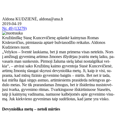
Aldona KUDZIENĖ, aldona@ana.lt
2019-04-19
Nr.
49 (13279)
Kružiūniškę Stasę Kuncevičienę aplankė kaimynas Romas
Kisleravičius, pirmiausia aptarė bulviasodžio reikalus. Aldonos
Kudzienes nuotr.
„Ve­ly­kos – šven­tė lau­kia­ma, bet ji man pri­me­na vi­sas ne­tek­tis. Nors
į am­ži­ną­jį gy­ve­ni­mą ar­ti­mus žmo­nes iš­ly­dė­jau įvai­riu me­tų lai­ku, pa­
va­sa­ris man sun­kes­nis. Pir­mo­ji ža­lu­ma sie­lą la­bai nos­tal­giš­kai vei­
kia“, – at­vi­rai sa­ko Kru­žiū­nų kai­mo gy­ven­to­ja Sta­sė Kun­ce­vi­čie­nė,
ar­ti­mų žmo­nių slau­gai sky­ru­si de­vy­nio­li­ka me­tų. Ji, kaip ir vi­si, su­
pran­ta, kad mū­sų fi­zi­nio gy­ve­ni­mo baig­tis – mir­tis. Bet net ir ta­da,
kai mirš­ta il­gai sir­gęs as­muo, ar­ti­mie­siems pra­si­de­da ne­leng­vas ge­
du­lo me­tas. Ne tik pra­ran­da­mas žmo­gus, bet ir iš­si­de­ri­na nu­si­sto­vė­
ju­si tvar­ka, gy­ve­ni­mo rit­mas. Tvar­kin­guo­se iš­skir­ti­niuo­se Sta­se­lės,
taip ji kai­my­nų va­di­na­ma, na­muo­se kal­bė­jo­mės apie gy­ve­ni­mo vi­su­
mą. Juk kiek­vie­no gy­ve­ni­mas taip su­dė­lio­tas, kad ja­me yra vis­ko.
De­vy­nio­li­ka me­tų – ne­to­li mir­ties