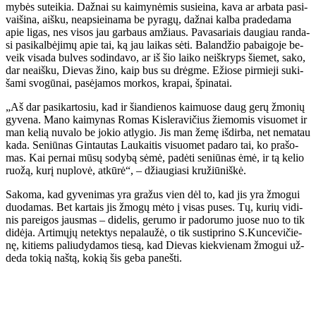
my­bės su­tei­kia. Daž­nai su kai­my­nė­mis su­si­ei­na, ka­va ar ar­ba­ta pa­si­
vai­ši­na, aiš­ku, neap­si­ei­na­ma be py­ra­gų, daž­nai kal­ba pra­de­da­ma
apie li­gas, nes vi­sos jau gar­baus am­žiaus. Pa­va­sa­riais dau­giau ran­da­
si pa­si­kal­bė­ji­mų apie tai, ką jau lai­kas sė­ti. Ba­lan­džio pa­bai­go­je be­
veik vi­sa­da bul­ves so­din­da­vo, ar iš šio lai­ko ne­iš­kryps šie­met, sa­ko,
dar ne­aiš­ku, Die­vas ži­no, kaip bus su drėg­me. Ežio­se pir­mie­ji su­ki­
ša­mi svo­gū­nai, pa­sė­ja­mos mor­kos, kra­pai, špi­na­tai.
„Aš dar pa­si­kar­to­siu, kad ir šian­die­nos kai­muo­se daug ge­rų žmo­nių
gy­ve­na. Ma­no kai­my­nas Ro­mas Kis­le­ra­vi­čius žie­mo­mis vi­suo­met ir
man ke­lią nu­va­lo be jo­kio at­ly­gio. Jis man že­mę iš­dir­ba, net ne­ma­tau
ka­da. Se­niū­nas Gin­tau­tas Lau­kai­tis vi­suo­met pa­da­ro tai, ko pra­šo­
mas. Kai per­nai mū­sų so­dy­bą sė­mė, pa­dė­ti se­niū­nas ėmė, ir tą ke­lio
ruo­žą, ku­rį nu­plo­vė, at­kū­rė“, – džiau­gia­si kru­žiū­niš­kė.
Sa­ko­ma, kad gy­ve­ni­mas yra gra­žus vien dėl to, kad jis yra žmo­gui
duo­da­mas. Bet kar­tais jis žmo­gų mė­to į vi­sas pu­ses. Tų, ku­rių vi­di­
nis pa­rei­gos jaus­mas – di­de­lis, ge­ru­mo ir pa­do­ru­mo juo­se nuo to tik
di­dė­ja. Ar­ti­mų­jų ne­tek­tys ne­pa­lau­žė, o tik su­stip­ri­no S.Kun­ce­vi­čie­
nę, ki­tiems pa­liu­dy­da­mos tie­są, kad Die­vas kiek­vie­nam žmo­gui už­
de­da to­kią naš­tą, ko­kią šis ge­ba pa­neš­ti.