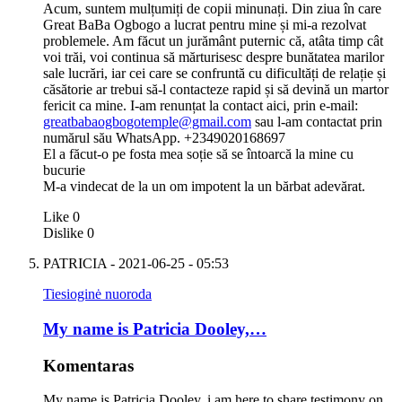
Acum, suntem mulțumiți de copii minunați. Din ziua în care
Great BaBa Ogbogo a lucrat pentru mine și mi-a rezolvat
problemele. Am făcut un jurământ puternic că, atâta timp cât
voi trăi, voi continua să mărturisesc despre bunătatea marilor
sale lucrări, iar cei care se confruntă cu dificultăți de relație și
căsătorie ar trebui să-l contacteze rapid și să devină un martor
fericit ca mine. I-am renunțat la contact aici, prin e-mail:
greatbabaogbogotemple@gmail.com
sau l-am contactat prin
numărul său WhatsApp. +2349020168697
El a făcut-o pe fosta mea soție să se întoarcă la mine cu
bucurie
M-a vindecat de la un om impotent la un bărbat adevărat.
Like
0
Dislike
0
PATRICIA
- 2021-06-25 - 05:53
Tiesioginė nuoroda
My name is Patricia Dooley,…
Komentaras
My name is Patricia Dooley, i am here to share testimony on