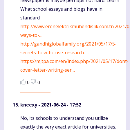
newspaper is maybe perhaps not hard. Learn
What school essays and blogs have in
standard
http://www.erenelektrikmuhendislik.com.tr/2021/
ways-to-…
http://gandhiglobalfamily.org/2021/05/17/5-
secrets-how-to-use-research-…
https://mjtpa.com/en/index.php/2021/05/17/dont-
cover-letter-writing-ser…
0
0
kneexy
- 2021-06-24 - 17:52
No, its schools to understand you utilize
Komentaras
exactly the very exact article for universities.