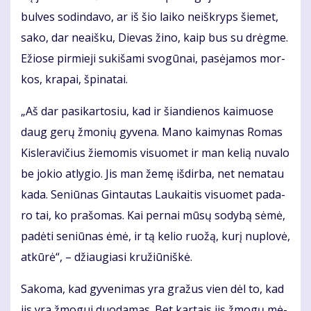
bul­ves so­din­da­vo, ar iš šio lai­ko ne­iš­kryps šie­met,
sa­ko, dar ne­aiš­ku, Die­vas ži­no, kaip bus su drėg­me.
Ežio­se pir­mie­ji su­ki­ša­mi svo­gū­nai, pa­sė­ja­mos mor­
kos, kra­pai, špi­na­tai.
„Aš dar pa­si­kar­to­siu, kad ir šian­die­nos kai­muo­se
daug ge­rų žmo­nių gy­ve­na. Ma­no kai­my­nas Ro­mas
Kis­le­ra­vi­čius žie­mo­mis vi­suo­met ir man ke­lią nu­va­lo
be jo­kio at­ly­gio. Jis man že­mę iš­dir­ba, net ne­ma­tau
ka­da. Se­niū­nas Gin­tau­tas Lau­kai­tis vi­suo­met pa­da­
ro tai, ko pra­šo­mas. Kai per­nai mū­sų so­dy­bą sė­mė,
pa­dė­ti se­niū­nas ėmė, ir tą ke­lio ruo­žą, ku­rį nu­plo­vė,
at­kū­rė“, – džiau­gia­si kru­žiū­niš­kė.
Sa­ko­ma, kad gy­ve­ni­mas yra gra­žus vien dėl to, kad
jis yra žmo­gui duo­da­mas. Bet kar­tais jis žmo­gų mė­