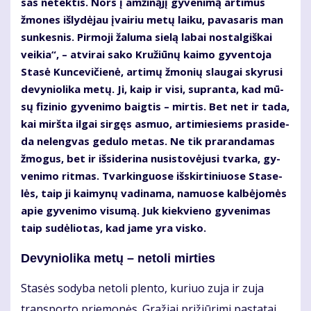
sas ne­tek­tis. Nors į am­ži­ną­jį gy­ve­ni­mą ar­ti­mus
žmo­nes iš­ly­dė­jau įvai­riu me­tų lai­ku, pa­va­sa­ris man
sun­kes­nis. Pir­mo­ji ža­lu­ma sie­lą la­bai nos­tal­giš­kai
vei­kia“, – at­vi­rai sa­ko Kru­žiū­nų kai­mo gy­ven­to­ja
Sta­sė Kun­ce­vi­čie­nė, ar­ti­mų žmo­nių slau­gai sky­ru­si
de­vy­nio­li­ka me­tų. Ji, kaip ir vi­si, su­pran­ta, kad mū­
sų fi­zi­nio gy­ve­ni­mo baig­tis – mir­tis. Bet net ir ta­da,
kai mirš­ta il­gai sir­gęs as­muo, ar­ti­mie­siems pra­si­de­
da ne­leng­vas ge­du­lo me­tas. Ne tik pra­ran­da­mas
žmo­gus, bet ir iš­si­de­ri­na nu­si­sto­vė­ju­si tvar­ka, gy­
ve­ni­mo rit­mas. Tvar­kin­guo­se iš­skir­ti­niuo­se Sta­se­
lės, taip ji kai­my­nų va­di­na­ma, na­muo­se kal­bė­jo­mės
apie gy­ve­ni­mo vi­su­mą. Juk kiek­vie­no gy­ve­ni­mas
taip su­dė­lio­tas, kad ja­me yra vis­ko.
De­vy­nio­li­ka me­tų – ne­to­li mir­ties
Sta­sės so­dy­ba ne­to­li plen­to, ku­riuo zu­ja ir zu­ja
trans­por­to prie­mo­nės. Gra­žiai pri­žiū­ri­mi pa­sta­tai