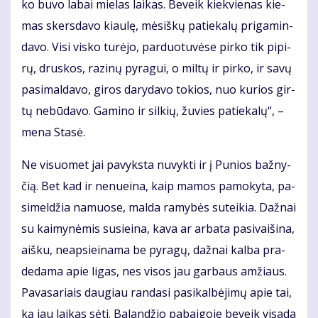
ko bu­vo la­bai mie­las lai­kas. Be­veik kiek­vie­nas kie­
mas skers­da­vo kiau­lę, mė­siš­kų pa­tie­ka­lų pri­ga­min­
da­vo. Vi­si vis­ko tu­rė­jo, par­duo­tu­vė­se pir­ko tik pi­pi­
rų, drus­kos, ra­zi­nų py­ra­gui, o mil­tų ir pir­ko, ir sa­vų
pa­si­mal­da­vo, gi­ros da­ry­da­vo to­kios, nuo ku­rios gir­
tų ne­bū­da­vo. Ga­mi­no ir sil­kių, žu­vies pa­tie­ka­lų“, –
me­na Sta­sė.
Ne vi­suo­met jai pa­vyks­ta nu­vyk­ti ir į Pu­nios baž­ny­
čią. Bet kad ir ne­nu­ei­na, kaip ma­mos pa­mo­ky­ta, pa­
si­mel­džia na­muo­se, mal­da ra­my­bės su­tei­kia. Daž­nai
su kai­my­nė­mis su­si­ei­na, ka­va ar ar­ba­ta pa­si­vai­ši­na,
aiš­ku, neap­si­ei­na­ma be py­ra­gų, daž­nai kal­ba pra­
de­da­ma apie li­gas, nes vi­sos jau gar­baus am­žiaus.
Pa­va­sa­riais dau­giau ran­da­si pa­si­kal­bė­ji­mų apie tai,
ką jau lai­kas sė­ti. Ba­lan­džio pa­bai­go­je be­veik vi­sa­da