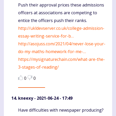
Push their approval prices these admissions
officers at associations are competing to
entice the officers push their ranks.
http://ukldevserver.co.uk/college-admission-
essay-writing-service-for-b…
http://asojuss.com/2021/04/never-lose-your-
do-my-maths-homework-for-me-…
https://mysignaturechain.com/what-are-the-
3-stages-of-reading/
0
0
kneexy
- 2021-06-24 - 17:49
Have difficulties with newspaper producing?
Komentaras