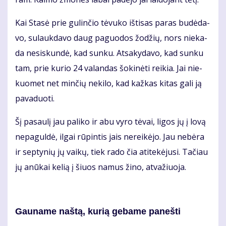
Kai Sta­sė prie gu­lin­čio tė­vu­ko iš­ti­sas pa­ras bu­dė­da­
vo, su­lauk­da­vo daug pa­guo­dos žo­džių, nors nie­ka­
da ne­si­skun­dė, kad sun­ku. At­sa­ky­da­vo, kad sun­ku
tam, prie ku­rio 24 va­lan­das šo­ki­nė­ti rei­kia. Jai nie­
kuo­met net min­čių ne­ki­lo, kad kaž­kas ki­tas ga­li ją
pa­va­duo­ti.
Šį pa­sau­lį jau pa­li­ko ir abu vy­ro tė­vai, li­gos jų į lo­vą
ne­pa­gul­dė, il­gai rū­pin­tis jais ne­rei­kė­jo. Jau ne­bė­ra
ir sep­ty­nių jų vai­kų, tiek ra­do čia ati­te­kė­ju­si. Ta­čiau
jų anū­kai ke­lią į šiuos na­mus ži­no, at­va­žiuo­ja.
Gau­na­me naš­tą, ku­rią ge­ba­me pa­neš­ti