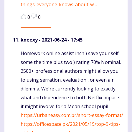
things-everyone-knows-about-w…
0
0
kneexy
- 2021-06-24 - 17:45
Homework online assist inch ) save your self
Komentaras
some the time plus two ) rating 70% Nominal.
2500+ professional authors might allow you
to using serration, evaluation , or even a r
dilemma. We're currently looking to exactly
what and dependence to both Netflix impacts
it might involve for a Mean school pupil
https://urbaneasy.com.br/short-essay-format/
https://officespace.pk/2021/05/19/top-9-tips-