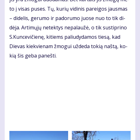
to į vi­sas pu­ses. Tų, ku­rių vi­di­nis pa­rei­gos jaus­mas
– di­de­lis, ge­ru­mo ir pa­do­ru­mo juo­se nuo to tik di­
dė­ja. Ar­ti­mų­jų ne­tek­tys ne­pa­lau­žė, o tik su­stip­ri­no
S.Kun­ce­vi­čie­nę, ki­tiems pa­liu­dy­da­mos tie­są, kad
Die­vas kiek­vie­nam žmo­gui už­de­da to­kią naš­tą, ko­
kią šis ge­ba pa­neš­ti.