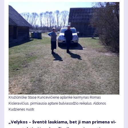
Kružiūniškę Stasę Kuncevičienę aplankė kaimynas Romas
Kisleravičius, pirmiausia aptarė bulviasodžio reikalus. Aldonos
Kudzienes nuotr.
„Ve­ly­kos – šven­tė lau­kia­ma, bet ji man pri­me­na vi­