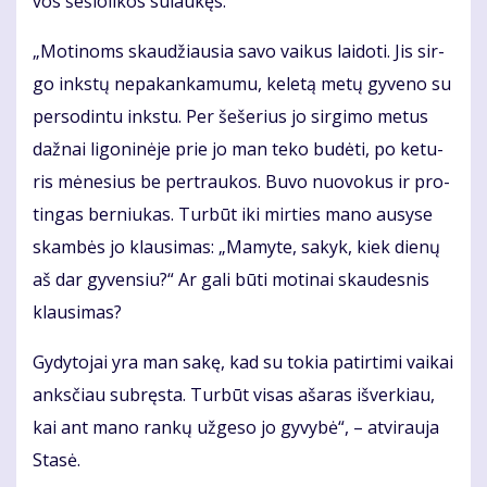
vos še­šio­li­kos su­lau­kęs.
„Mo­ti­noms skau­džiau­sia sa­vo vai­kus lai­do­ti. Jis sir­
go inks­tų ne­pa­kan­ka­mu­mu, ke­le­tą me­tų gy­ve­no su
per­so­din­tu inks­tu. Per še­še­rius jo sir­gi­mo me­tus
daž­nai li­go­ni­nė­je prie jo man te­ko bu­dė­ti, po ke­tu­
ris mė­ne­sius be per­trau­kos. Bu­vo nuo­vo­kus ir pro­
tin­gas ber­niu­kas. Tur­būt iki mir­ties ma­no au­sy­se
skam­bės jo klau­si­mas: „Ma­my­te, sa­kyk, kiek die­nų
aš dar gy­ven­siu?“ Ar ga­li bū­ti mo­ti­nai skau­des­nis
klau­si­mas?
Gy­dy­to­jai yra man sa­kę, kad su to­kia pa­tir­ti­mi vai­kai
anks­čiau su­bręs­ta. Tur­būt vi­sas aša­ras iš­ver­kiau,
kai ant ma­no ran­kų už­ge­so jo gy­vy­bė“, – at­vi­rau­ja
Sta­sė.