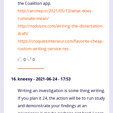
the Coalition app.
http://arcmep.ir/2021/05/13/what-does-
ruminate-mean/
http://nodusinc.com/writing-the-dissertation-
draft/
https://croquiesinterieur.com/favorite-cheap-
custom-writing-service-res…
0
0
kneexy
- 2021-06-24 - 17:53
Writing an investigation is some thing writing.
Komentaras
If you plan it 24, the action will be to run study
and demonstrate your findings at an