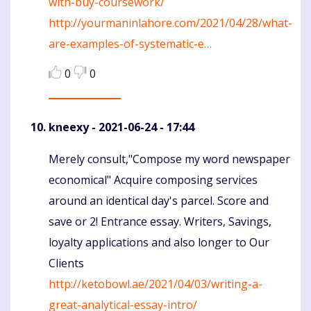
with-buy-coursework/
http://yourmaninlahore.com/2021/04/28/what-
are-examples-of-systematic-e…
0
0
kneexy
- 2021-06-24 - 17:44
Merely consult,"Compose my word newspaper
Komentaras
economical" Acquire composing services
around an identical day's parcel. Score and
save or 2! Entrance essay. Writers, Savings,
loyalty applications and also longer to Our
Clients
http://ketobowl.ae/2021/04/03/writing-a-
great-analytical-essay-intro/