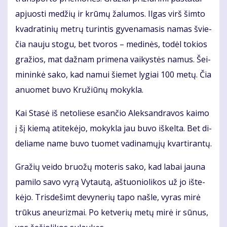
ap­juos­ti me­džių ir krū­mų ža­lu­mos. Il­gas virš šim­to
kvad­ra­ti­nių met­rų tu­rin­tis gy­ve­na­ma­sis na­mas švie­
čia nau­ju sto­gu, bet tvo­ros – me­di­nės, to­dėl to­kios
gra­žios, mat daž­nam pri­me­na vai­kys­tės na­mus. Šei­
mi­nin­kė sa­ko, kad na­mui šie­met ly­giai 100 me­tų. Čia
anuo­met bu­vo Kru­žiū­nų mo­kyk­la.
Kai Sta­sė iš ne­to­lie­se esan­čio Alek­san­dra­vos kai­mo
į šį kie­mą ati­te­kė­jo, mo­kyk­la jau bu­vo iš­kel­ta. Bet di­
de­lia­me na­me bu­vo tuo­met va­di­na­mų­jų kvar­ti­ran­tų.
Gra­žių vei­do bruo­žų mo­te­ris sa­ko, kad la­bai jau­na
pa­mi­lo sa­vo vy­rą Vy­tau­tą, aš­tuo­nio­li­kos už jo iš­te­
kė­jo. Tris­de­šimt de­vy­ne­rių ta­po naš­le, vy­ras mi­rė
trū­kus aneu­riz­mai. Po ket­ve­rių me­tų mi­rė ir sū­nus,