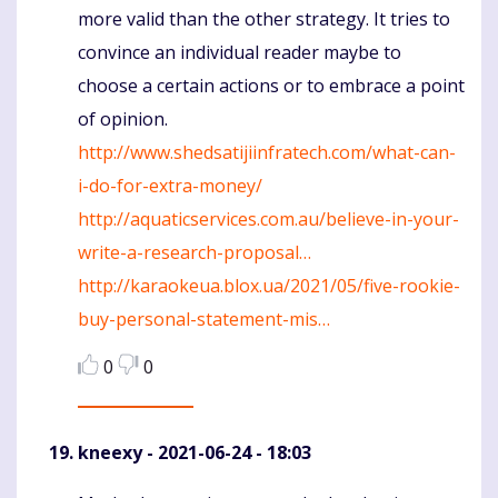
more valid than the other strategy. It tries to
convince an individual reader maybe to
choose a certain actions or to embrace a point
of opinion.
http://www.shedsatijiinfratech.com/what-can-
i-do-for-extra-money/
http://aquaticservices.com.au/believe-in-your-
write-a-research-proposal…
http://karaokeua.blox.ua/2021/05/five-rookie-
buy-personal-statement-mis…
0
0
kneexy
- 2021-06-24 - 18:03