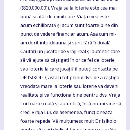
((820.000,00)). Vraja sa la loterie este cea mai
bună și atât de uimitoare. Viața mea este
acum echilibrată și acum sunt foarte bine din
punct de vedere financiar acum. Așa cum mi-
am dorit întotdeauna și sunt fără îndoială.
Căutați un jucător de vrăji real și autentic care
să vă ajute să câștigați în orice fel de loterie
sau loterie la care jucați? îl puteți contacta pe
DR ISIKOLO, astăzi tot planul dvs. de a câștiga
vreodată mare la loterie sau loterie va deveni
realitate și va funcționa bine pentru dvs. Vraja
Lui foarte reală și autentică, încă nu-mi vine să
cred. Vraja Lui, de asemenea, funcționează
foarte repede. Vă mulțumesc mult Dr Isikolo
pentru că v-ați dedicat timpul pentru a arăta