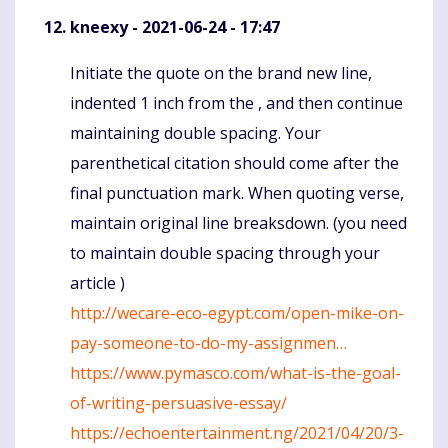
kneexy
- 2021-06-24 - 17:47
Initiate the quote on the brand new line,
Komentaras
indented 1 inch from the , and then continue
maintaining double spacing. Your
parenthetical citation should come after the
final punctuation mark. When quoting verse,
maintain original line breaksdown. (you need
to maintain double spacing through your
article )
http://wecare-eco-egypt.com/open-mike-on-
pay-someone-to-do-my-assignmen…
https://www.pymasco.com/what-is-the-goal-
of-writing-persuasive-essay/
https://echoentertainment.ng/2021/04/20/3-