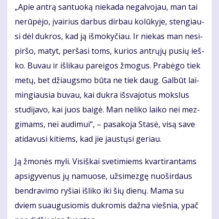
„Apie an­trą san­tuo­ką nie­ka­da ne­gal­vo­jau, man tai
ne­rū­pė­jo, įvai­rius dar­bus dir­bau ko­lū­ky­je, sten­giau­
si dėl duk­ros, kad ją iš­mo­ky­čiau. Ir nie­kas man ne­si­
pir­šo, ma­tyt, per­ša­si toms, ku­rios ant­rų­jų pu­sių ieš­
ko. Bu­vau ir iš­li­kau pa­rei­gos žmo­gus. Pra­bė­go tiek
me­tų, bet džiaugs­mo bū­ta ne tiek daug. Gal­būt lai­
min­giau­sia bu­vau, kai duk­ra iš­sva­jo­tus moks­lus
stu­di­ja­vo, kai juos bai­gė. Man ne­li­ko lai­ko nei mez­
gi­mams, nei au­di­mui“, – pa­sa­ko­ja Sta­sė, vi­są sa­ve
ati­da­vu­si ki­tiems, kad jie jaus­tų­si ge­riau.
Ją žmo­nės my­li. Vi­siš­kai sve­ti­miems kvar­ti­ran­tams
ap­si­gy­ve­nus jų na­muo­se, už­si­mez­gę nuo­šir­daus
ben­dra­vi­mo ry­šiai iš­li­ko iki šių die­nų. Ma­ma su
dviem su­au­gu­sio­mis duk­ro­mis daž­na vieš­nia, ypač