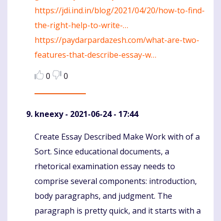
https://jdi.ind.in/blog/2021/04/20/how-to-find-
the-right-help-to-write-…
https://paydarpardazesh.com/what-are-two-
features-that-describe-essay-w…
0
0
kneexy
- 2021-06-24 - 17:44
Create Essay Described Make Work with of a
Komentaras
Sort. Since educational documents, a
rhetorical examination essay needs to
comprise several components: introduction,
body paragraphs, and judgment. The
paragraph is pretty quick, and it starts with a