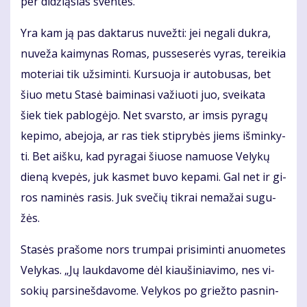
per di­dži­ą­sias šven­tes.
Yra kam ją pas dak­ta­rus nu­vež­ti: jei ne­ga­li duk­ra,
nu­ve­ža kai­my­nas Ro­mas, pus­se­se­rės vy­ras, te­rei­kia
mo­te­riai tik už­si­min­ti. Kur­suo­ja ir au­to­bu­sas, bet
šiuo me­tu Sta­sė bai­mi­na­si va­žiuo­ti juo, svei­ka­ta
šiek tiek pa­blo­gė­jo. Net svars­to, ar im­sis py­ra­gų
ke­pi­mo, abe­jo­ja, ar ras tiek stip­ry­bės jiems iš­min­ky­
ti. Bet aiš­ku, kad py­ra­gai šiuo­se na­muo­se Ve­ly­kų
die­ną kve­pės, juk kas­met bu­vo ke­pa­mi. Gal net ir gi­
ros na­mi­nės ra­sis. Juk sve­čių tik­rai ne­ma­žai su­gu­
žės.
Sta­sės pra­šo­me nors trum­pai pri­si­min­ti anuo­me­tes
Ve­ly­kas. „Jų lauk­da­vo­me dėl kiau­ši­nia­vi­mo, nes vi­
so­kių par­si­neš­da­vo­me. Ve­ly­kos po griež­to pas­nin­