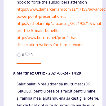
hook to force the subscribers attention.
https://www.damarcerrahi.com.az/17159/advanced
powerpoint-presentation-…
https://scholarship4all.com.ng/2021/05/17/what-
are-the-5-main-benefits-…
http://www.bdcons.net/proof-that-
dissertation-writers-for-hire-is-exact…
0
0
Martinez Ortiz
- 2021-06-24 - 14:29
Salut baieti. Vreau doar să mulțumesc (DR
Komentaras
ISIKOLO) pentru ceea ce a făcut pentru mine
și familia mea, ajutându-mă să câștig la loterie.
Am câștigat opt ​​sute douăzeci de mii de euro.