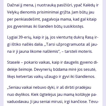
Daž­nai jį me­na, į nuo­trau­ką pa­si­žiū­ri, ypač Ka­lė­dų ir
Ve­ly­kų die­no­mis pri­si­mi­ni­mai grįž­ta. Jam bū­tų jau
per pen­kias­de­šimt, pa­gal­vo­ja ma­ma, kad gal ki­taip
jos gy­ve­ni­mas iki šian­dien bū­tų su­si­klos­tęs.
Ly­giai 39-erių, kaip ir ją, jos vien­tur­tę duk­rą Ra­są ir­
gi iš­ti­ko naš­lės da­lia. „Tar­si už­prog­ra­muo­ta: aš jau­
na ir ji jau­na li­ko­me naš­lė­mis“, – tars­te­li mo­te­ris.
Sta­se­lė – po­ka­rio vai­kas, kaip ir dau­ge­lis gy­ve­no di­
de­lė­je šei­mo­je. De­vy­ne­rių bū­da­ma mi­rė jos se­su­tė,
li­kęs ket­ver­tas vai­kų už­au­go ir gy­vi iki šian­die­nos.
„Se­niau vai­kai ne­bu­vo dy­ki, ir aš dirb­ti pra­dė­jau
nuo dvy­li­kos. Kiek ūg­te­lė­jus jau ma­mą ko­lū­ky­je pa­
va­duo­da­vau. Ji jau se­niai mi­ru­si, ir­gi kan­čio­se. Tė­vu­