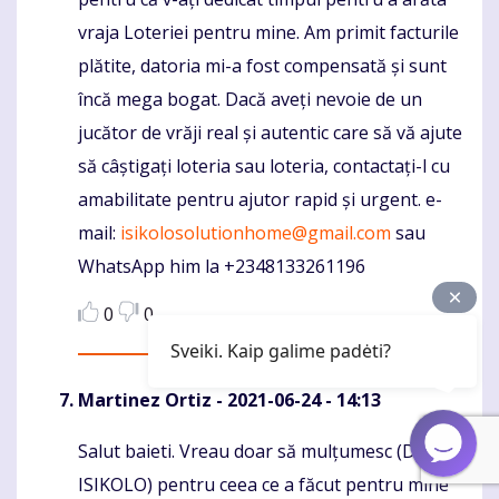
vraja Loteriei pentru mine. Am primit facturile
plătite, datoria mi-a fost compensată și sunt
încă mega bogat. Dacă aveți nevoie de un
jucător de vrăji real și autentic care să vă ajute
să câștigați loteria sau loteria, contactați-l cu
amabilitate pentru ajutor rapid și urgent. e-
mail:
isikolosolutionhome@gmail.com
sau
WhatsApp him la +2348133261196
0
0
Sveiki. Kaip galime padėti?
Martinez Ortiz
- 2021-06-24 - 14:13
Salut baieti. Vreau doar să mulțumesc (DR
Komentaras
ISIKOLO) pentru ceea ce a făcut pentru mine