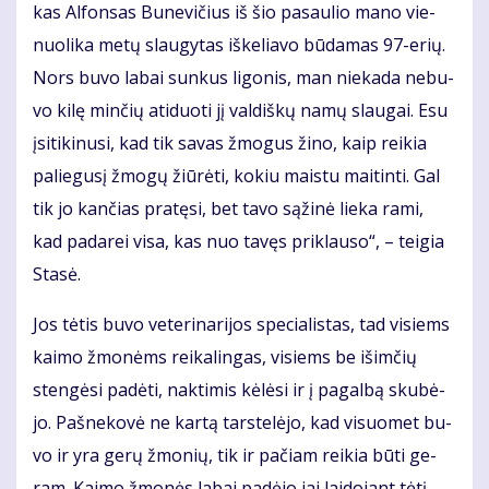
kas Al­fon­sas Bu­ne­vi­čius iš šio pa­sau­lio ma­no vie­
nuo­li­ka me­tų slau­gy­tas iš­ke­lia­vo bū­da­mas 97-erių.
Nors bu­vo la­bai sun­kus li­go­nis, man nie­ka­da ne­bu­
vo ki­lę min­čių ati­duo­ti jį val­diš­kų na­mų slau­gai. Esu
įsi­ti­ki­nu­si, kad tik sa­vas žmo­gus ži­no, kaip rei­kia
pa­lie­gu­sį žmo­gų žiū­rė­ti, ko­kiu mais­tu mai­tin­ti. Gal
tik jo kan­čias pra­tę­si, bet ta­vo są­ži­nė lie­ka ra­mi,
kad pa­da­rei vi­sa, kas nuo ta­vęs pri­klau­so“, – tei­gia
Sta­sė.
Jos tė­tis bu­vo ve­te­ri­na­ri­jos spe­cia­lis­tas, tad vi­siems
kai­mo žmo­nėms rei­ka­lin­gas, vi­siems be iš­im­čių
sten­gė­si pa­dė­ti, nak­ti­mis kė­lė­si ir į pa­gal­bą sku­bė­
jo. Pa­šne­ko­vė ne kar­tą tars­te­lė­jo, kad vi­suo­met bu­
vo ir yra ge­rų žmo­nių, tik ir pa­čiam rei­kia bū­ti ge­
ram. Kai­mo žmo­nės la­bai pa­dė­jo jai lai­do­jant tė­tį.