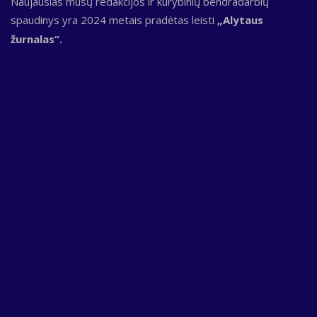
Naujausias mūsų redakcijos ir kūrybinių bendradarbių
spaudinys yra 2024 metais pradėtas leisti
„Alytaus
žurnalas“.