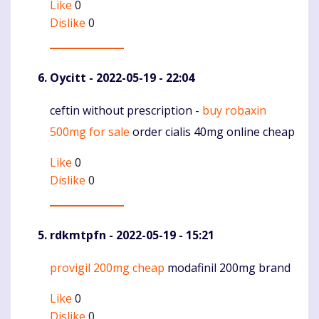
Like
0
Dislike
0
Oycitt
- 2022-05-19 - 22:04
ceftin without prescription -
buy robaxin
Komentaras
500mg for sale
order cialis 40mg online cheap
Like
0
Dislike
0
rdkmtpfn
- 2022-05-19 - 15:21
provigil 200mg cheap
modafinil 200mg brand
Komentaras
Like
0
Dislike
0