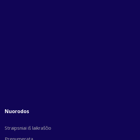
Nuorodos
Straipsniai iš laikraščio
Prenumerata