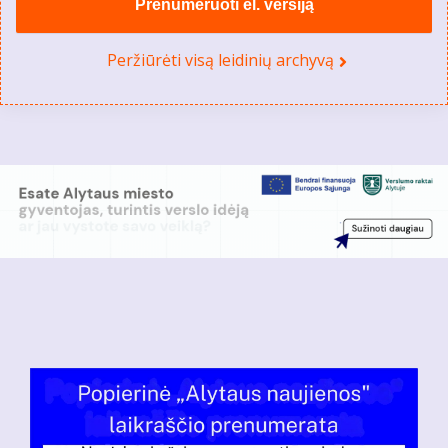
Prenumeruoti el. versiją
Peržiūrėti visą leidinių archyvą