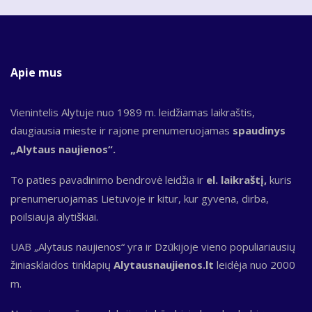
Apie mus
Vienintelis Alytuje nuo 1989 m. leidžiamas laikraštis,
daugiausia mieste ir rajone prenumeruojamas
spaudinys
„Alytaus naujienos“.
To paties pavadinimo bendrovė leidžia ir
el. laikraštį,
kuris
prenumeruojamas Lietuvoje ir kitur, kur gyvena, dirba,
poilsiauja alytiškiai.
UAB „Alytaus naujienos“ yra ir Dzūkijoje vieno populiariausių
žiniasklaidos tinklapių
Alytausnaujienos.lt
leidėja nuo 2000
m.