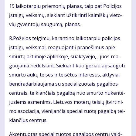
19 lai­ko­tar­piu prie­mo­nių pla­nas, taip pat Po­li­ci­jos
įstai­gų veiks­mų, sie­kiant už­tik­rin­ti kai­miš­kų vie­to­
vių gy­ven­to­jų sau­gu­mą, pla­nas.
R.Po­žė­los tei­gi­mu, ka­ran­ti­no lai­ko­tar­piu po­li­ci­jos
įstai­gų veiks­mai, re­a­guo­jant į pra­ne­ši­mus apie
smur­tą ar­ti­mo­je ap­lin­ko­je, su­ak­ty­vė­jo, į juos re­a­
guo­ja­ma ne­del­siant. Sie­kiant kuo ge­riau ap­sau­go­ti
smur­to au­kų tei­ses ir tei­sė­tus in­te­re­sus, ak­ty­viai
ben­dra­dar­biau­ja­ma su spe­cia­li­zuo­tais pa­gal­bos
cen­trais, tei­kian­čiais pa­gal­bą nuo smur­to nu­ken­tė­
ju­siems as­me­nims, Lie­tu­vos mo­te­rų tei­sių įtvir­ti­ni­
mo aso­cia­ci­ja, vie­ni­jan­čia spe­cia­li­zuo­tą pa­gal­bą tei­
kian­čius cen­trus.
Ak­cen­tuo­tas spe­cia­li­zuo­tos pa­gal­bos cen­trų vaid­