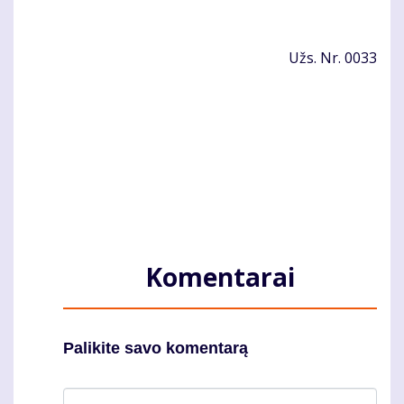
Užs. Nr. 0033
Komentarai
Palikite savo komentarą