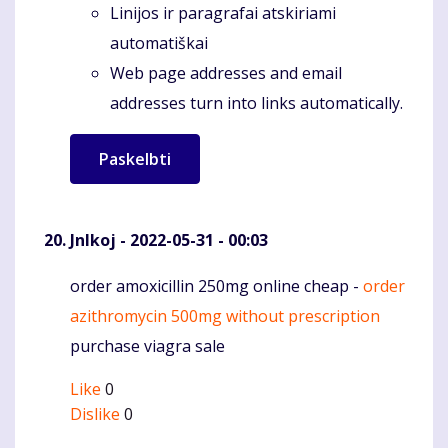
Linijos ir paragrafai atskiriami
automatiškai
Web page addresses and email
addresses turn into links automatically.
Jnlkoj
- 2022-05-31 - 00:03
order amoxicillin 250mg online cheap -
order
Komentaras
azithromycin 500mg without prescription
purchase viagra sale
Like
0
Dislike
0