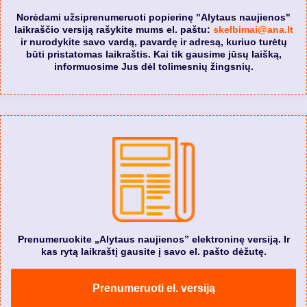
Norėdami užsiprenumeruoti popierinę "Alytaus naujienos"
laikraščio versiją rašykite mums el. paštu:
skelbimai@ana.lt
ir nurodykite savo vardą, pavardę ir adresą, kuriuo turėtų
būti pristatomas laikraštis. Kai tik gausime jūsų laišką,
informuosime Jus dėl tolimesnių žingsnių.
Prenumeruokite „Alytaus naujienos” elektroninę versiją. Ir
kas rytą laikraštį gausite į savo el. pašto dėžutę.
Prenumeruoti el. versiją