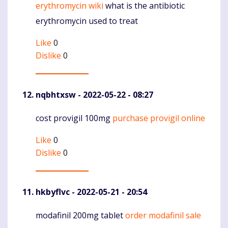
erythromycin wiki
what is the antibiotic
Komentaras
erythromycin used to treat
Like
0
Dislike
0
nqbhtxsw
- 2022-05-22 - 08:27
cost provigil 100mg
purchase provigil online
Komentaras
Like
0
Dislike
0
hkbyflvc
- 2022-05-21 - 20:54
modafinil 200mg tablet
order modafinil sale
Komentaras