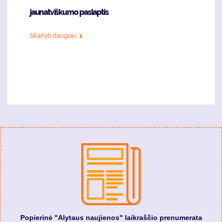
jaunatviškumo paslaptis
Skaityti daugiau
Popierinė "Alytaus naujienos" laikraščio prenumerata