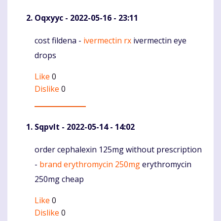
Oqxyyc
- 2022-05-16 - 23:11
cost fildena -
ivermectin rx
ivermectin eye
Komentaras
drops
Like
0
Dislike
0
Sqpvlt
- 2022-05-14 - 14:02
order cephalexin 125mg without prescription
Komentaras
-
brand erythromycin 250mg
erythromycin
250mg cheap
Like
0
Dislike
0