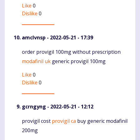
Like
0
Dislike
0
amclvnsp
- 2022-05-21 - 17:39
order provigil 100mg without prescription
Komentaras
modafinil uk
generic provigil 100mg
Like
0
Dislike
0
gcrngyng
- 2022-05-21 - 12:12
provigil cost
provigil ca
buy generic modafinil
Komentaras
200mg