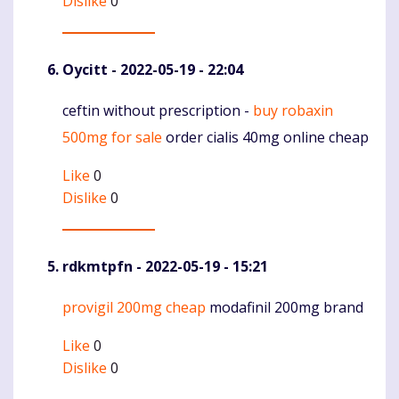
Dislike
0
Oycitt
- 2022-05-19 - 22:04
ceftin without prescription -
buy robaxin
Komentaras
500mg for sale
order cialis 40mg online cheap
Like
0
Dislike
0
rdkmtpfn
- 2022-05-19 - 15:21
provigil 200mg cheap
modafinil 200mg brand
Komentaras
Like
0
Dislike
0