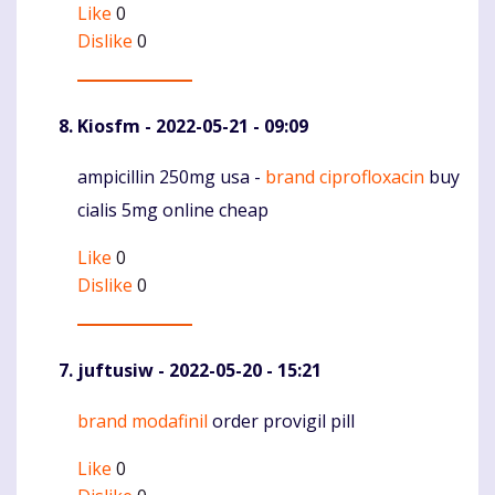
Like
0
Dislike
0
Kiosfm
- 2022-05-21 - 09:09
ampicillin 250mg usa -
brand ciprofloxacin
buy
Komentaras
cialis 5mg online cheap
Like
0
Dislike
0
juftusiw
- 2022-05-20 - 15:21
brand modafinil
order provigil pill
Komentaras
Like
0