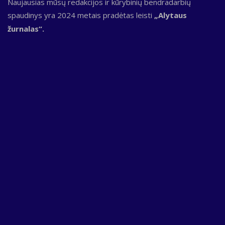
Naujausias mūsų redakcijos ir kūrybinių bendradarbių
spaudinys yra 2024 metais pradėtas leisti
„Alytaus
žurnalas“.