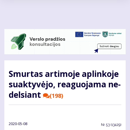
Pereiti
į
pagrindinį
turinį
Smur­tas ar­ti­mo­je ap­lin­ko­je
su­ak­ty­vė­jo, re­a­guo­ja­ma ne­
del­siant
(198)
2020-05-08
Nr.
53 (13429)