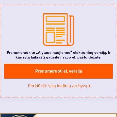
Prenumeruokite „Alytaus naujienos” elektroninę versiją. Ir
kas rytą laikraštį gausite į savo el. pašto dėžutę.
Prenumeruoti el. versiją
Peržiūrėti visą leidinių archyvą