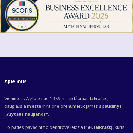
Apie mus
Vienintelis Alytuje nuo 1989 m. leidžiamas laikraštis,
daugiausia mieste ir rajone prenumeruojamas
spaudinys
„Alytaus naujienos“.
To paties pavadinimo bendrovė leidžia ir
el. laikraštį,
kuris