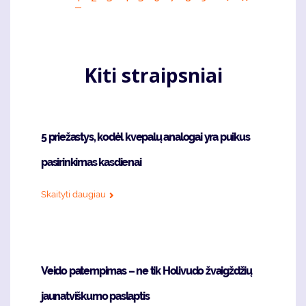
page
puslapis
page
Kiti straipsniai
5 priežastys, kodėl kvepalų analogai yra puikus
pasirinkimas kasdienai
Skaityti daugiau
Veido patempimas – ne tik Holivudo žvaigždžių
jaunatviškumo paslaptis