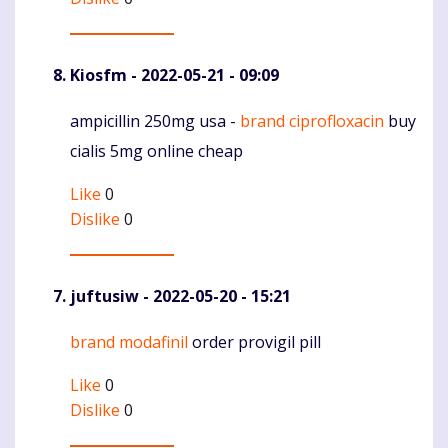
Kiosfm
- 2022-05-21 - 09:09
ampicillin 250mg usa -
brand ciprofloxacin
buy
Komentaras
cialis 5mg online cheap
Like
0
Dislike
0
juftusiw
- 2022-05-20 - 15:21
brand modafinil
order provigil pill
Komentaras
Like
0
Dislike
0