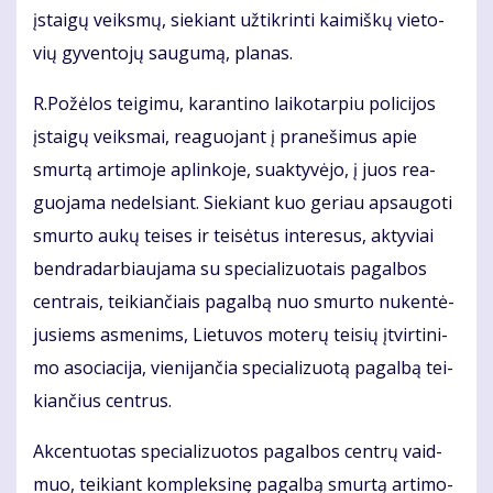
įstai­gų veiks­mų, sie­kiant už­tik­rin­ti kai­miš­kų vie­to­
vių gy­ven­to­jų sau­gu­mą, pla­nas.
R.Po­žė­los tei­gi­mu, ka­ran­ti­no lai­ko­tar­piu po­li­ci­jos
įstai­gų veiks­mai, re­a­guo­jant į pra­ne­ši­mus apie
smur­tą ar­ti­mo­je ap­lin­ko­je, su­ak­ty­vė­jo, į juos re­a­
guo­ja­ma ne­del­siant. Sie­kiant kuo ge­riau ap­sau­go­ti
smur­to au­kų tei­ses ir tei­sė­tus in­te­re­sus, ak­ty­viai
ben­dra­dar­biau­ja­ma su spe­cia­li­zuo­tais pa­gal­bos
cen­trais, tei­kian­čiais pa­gal­bą nuo smur­to nu­ken­tė­
ju­siems as­me­nims, Lie­tu­vos mo­te­rų tei­sių įtvir­ti­ni­
mo aso­cia­ci­ja, vie­ni­jan­čia spe­cia­li­zuo­tą pa­gal­bą tei­
kian­čius cen­trus.
Ak­cen­tuo­tas spe­cia­li­zuo­tos pa­gal­bos cen­trų vaid­
muo, tei­kiant kom­plek­si­nę pa­gal­bą smur­tą ar­ti­mo­