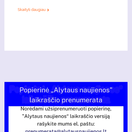
Skaityti daugiau