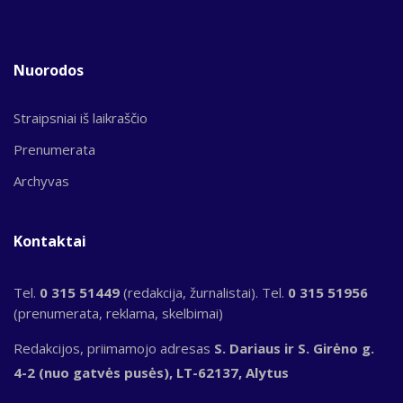
Nuorodos
Straipsniai iš laikraščio
Prenumerata
Archyvas
Kontaktai
Tel.
0 315 51449
(redakcija, žurnalistai). Tel.
0 315 51956
(prenumerata, reklama, skelbimai)
Redakcijos, priimamojo adresas
S. Dariaus ir S. Girėno g.
4-2 (nuo gatvės pusės), LT-62137, Alytus