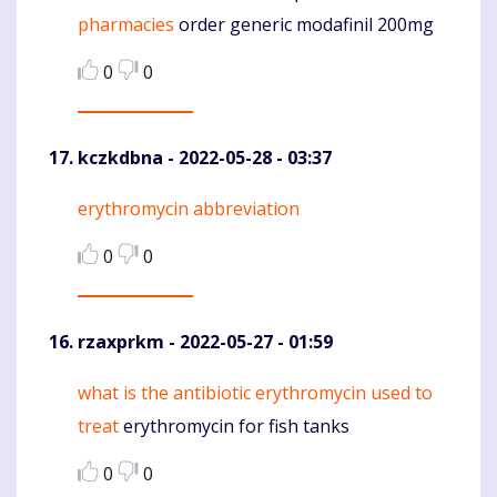
pharmacies
order generic modafinil 200mg
0
0
kczkdbna
- 2022-05-28 - 03:37
erythromycin abbreviation
Komentaras
0
0
rzaxprkm
- 2022-05-27 - 01:59
what is the antibiotic erythromycin used to
Komentaras
treat
erythromycin for fish tanks
0
0