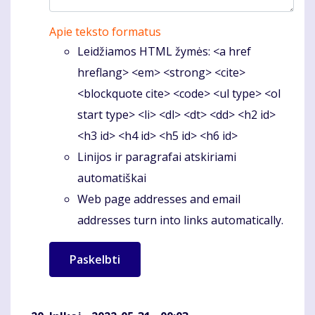
Apie teksto formatus
Leidžiamos HTML žymės: <a href
hreflang> <em> <strong> <cite>
<blockquote cite> <code> <ul type> <ol
start type> <li> <dl> <dt> <dd> <h2 id>
<h3 id> <h4 id> <h5 id> <h6 id>
Linijos ir paragrafai atskiriami
automatiškai
Web page addresses and email
addresses turn into links automatically.