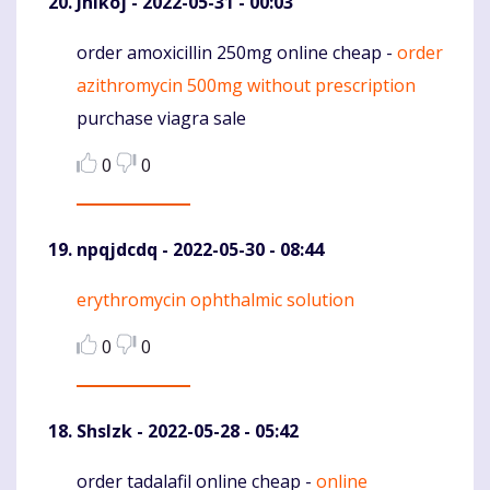
Jnlkoj
- 2022-05-31 - 00:03
order amoxicillin 250mg online cheap -
order
Komentaras
azithromycin 500mg without prescription
purchase viagra sale
0
0
npqjdcdq
- 2022-05-30 - 08:44
erythromycin ophthalmic solution
Komentaras
0
0
Shslzk
- 2022-05-28 - 05:42
order tadalafil online cheap -
online
Komentaras