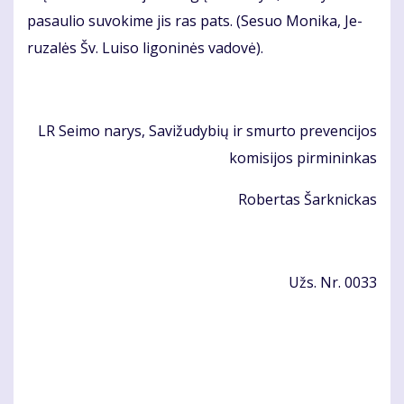
pa­sau­lio su­vo­ki­me jis ras pats. (Se­suo Mo­ni­ka, Je­
ru­za­lės Šv. Lui­so li­go­ni­nės va­do­vė).
LR Sei­mo na­rys, Sa­vi­žu­dy­bių ir smur­to pre­ven­ci­jos
ko­mi­si­jos pir­mi­nin­kas
Ro­ber­tas Šar­knic­kas
Užs. Nr. 0033