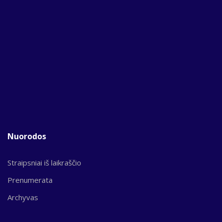
Nuorodos
Straipsniai iš laikraščio
Prenumerata
Archyvas