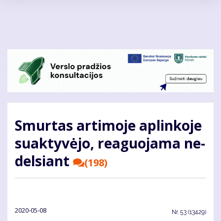
Pereiti
į
pagrindinį
turinį
Smur­tas ar­ti­mo­je ap­lin­ko­je
su­ak­ty­vė­jo, re­a­guo­ja­ma ne­
del­siant
(198)
2020-05-08
Nr.
53 (13429)