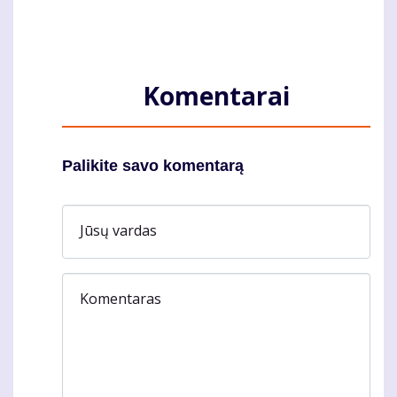
Komentarai
Palikite savo komentarą
Jūsų vardas
Komentaras