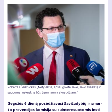
Ro­ber­tas Šar­knic­kas: „Ne­ty­lė­ki­te, ap­sau­go­ki­te sa­ve, sa­vo svei­ka­tą ir
sau­gu­mą, ne­leis­ki­te bū­ti že­mi­na­mi ir skriau­džia­mi.“
Ge­gu­žės 6 die­ną po­sė­džia­vu­si Sa­vi­žu­dy­bių ir smur­
to pre­ven­ci­jos ko­mi­si­ja su su­in­te­re­suo­to­mis ins­ti­