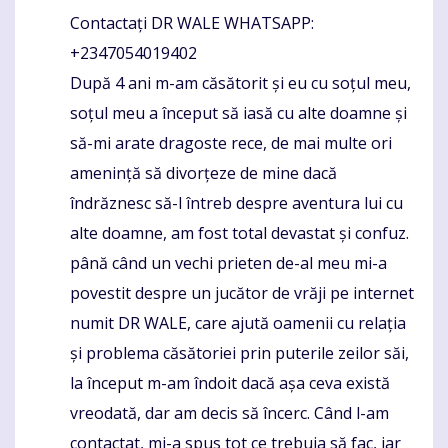
Contactați DR WALE WHATSAPP:
+2347054019402
După 4 ani m-am căsătorit și eu cu soțul meu,
soțul meu a început să iasă cu alte doamne și
să-mi arate dragoste rece, de mai multe ori
amenință să divorțeze de mine dacă
îndrăznesc să-l întreb despre aventura lui cu
alte doamne, am fost total devastat și confuz.
până când un vechi prieten de-al meu mi-a
povestit despre un jucător de vrăji pe internet
numit DR WALE, care ajută oamenii cu relația
și problema căsătoriei prin puterile zeilor săi,
la început m-am îndoit dacă așa ceva există
vreodată, dar am decis să încerc. Când l-am
contactat, mi-a spus tot ce trebuia să fac, iar