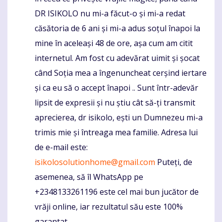
DR ISIKOLO nu mi-a făcut-o și mi-a redat
căsătoria de 6 ani și mi-a adus soțul înapoi la
mine în aceleași 48 de ore, așa cum am citit
internetul. Am fost cu adevărat uimit și șocat
când Soția mea a îngenuncheat cerșind iertare
și ca eu să o accept înapoi .. Sunt într-adevăr
lipsit de expresii și nu știu cât să-ți transmit
aprecierea, dr isikolo, ești un Dumnezeu mi-a
trimis mie și întreaga mea familie. Adresa lui
de e-mail este:
isikolosolutionhome@gmail.com
Puteți, de
asemenea, să îl WhatsApp pe
+2348133261196 este cel mai bun jucător de
vrăji online, iar rezultatul său este 100%
garantat.