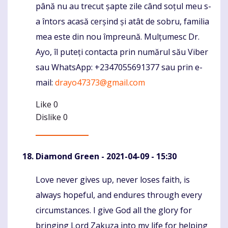
până nu au trecut șapte zile când soțul meu s-
a întors acasă cerșind și atât de sobru, familia
mea este din nou împreună. Mulțumesc Dr.
Ayo, îl puteți contacta prin numărul său Viber
sau WhatsApp: +2347055691377 sau prin e-
mail:
drayo47373@gmail.com
Like
0
Dislike
0
Diamond Green
- 2021-04-09 - 15:30
Love never gives up, never loses faith, is
Komentaras
always hopeful, and endures through every
circumstances. I give God all the glory for
bringing Lord Zakuza into my life for helping