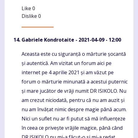
Like
0
Dislike
0
Gabriele Kondrotaite
- 2021-04-09 - 12:00
Aceasta este cu siguranță o mărturie șocantă
Komentaras
și autentică. Am vizitat un forum aici pe
internet pe 4 aprilie 2021 și am văzut pe
forum o mărturie minunată a acestui puternic
și mare jucător de vrăji numit DR ISIKOLO. Nu
am crezut niciodată, pentru că nu am auzit și
nu am învățat nimic despre magie până acum.
Nici un suflet nu ar fi putut să mă influențeze
în ceea ce privește vrăjile magice, până când
DR ISIKOLO nu mi-a făcut-o și mi-a redat