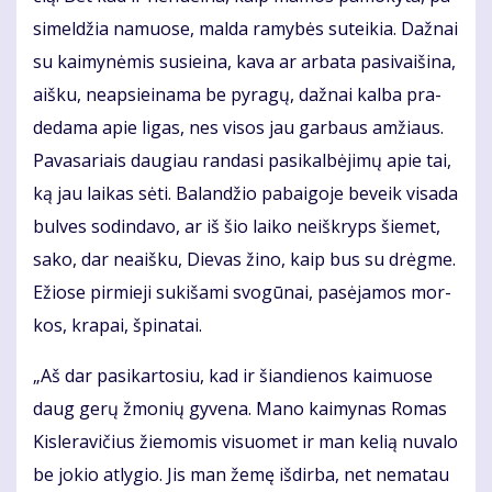
si­mel­džia na­muo­se, mal­da ra­my­bės su­tei­kia. Daž­nai
su kai­my­nė­mis su­si­ei­na, ka­va ar ar­ba­ta pa­si­vai­ši­na,
aiš­ku, neap­si­ei­na­ma be py­ra­gų, daž­nai kal­ba pra­
de­da­ma apie li­gas, nes vi­sos jau gar­baus am­žiaus.
Pa­va­sa­riais dau­giau ran­da­si pa­si­kal­bė­ji­mų apie tai,
ką jau lai­kas sė­ti. Ba­lan­džio pa­bai­go­je be­veik vi­sa­da
bul­ves so­din­da­vo, ar iš šio lai­ko ne­iš­kryps šie­met,
sa­ko, dar ne­aiš­ku, Die­vas ži­no, kaip bus su drėg­me.
Ežio­se pir­mie­ji su­ki­ša­mi svo­gū­nai, pa­sė­ja­mos mor­
kos, kra­pai, špi­na­tai.
„Aš dar pa­si­kar­to­siu, kad ir šian­die­nos kai­muo­se
daug ge­rų žmo­nių gy­ve­na. Ma­no kai­my­nas Ro­mas
Kis­le­ra­vi­čius žie­mo­mis vi­suo­met ir man ke­lią nu­va­lo
be jo­kio at­ly­gio. Jis man že­mę iš­dir­ba, net ne­ma­tau