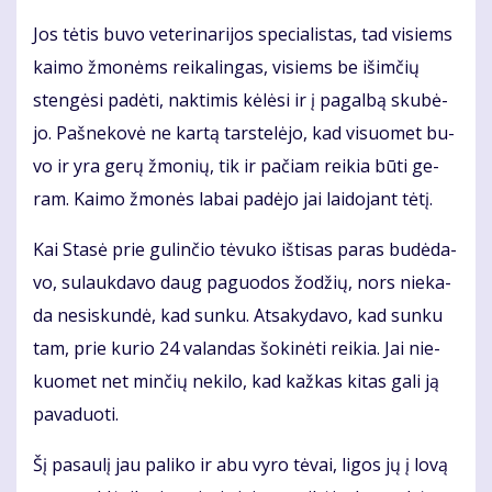
Jos tė­tis bu­vo ve­te­ri­na­ri­jos spe­cia­lis­tas, tad vi­siems
kai­mo žmo­nėms rei­ka­lin­gas, vi­siems be iš­im­čių
sten­gė­si pa­dė­ti, nak­ti­mis kė­lė­si ir į pa­gal­bą sku­bė­
jo. Pa­šne­ko­vė ne kar­tą tars­te­lė­jo, kad vi­suo­met bu­
vo ir yra ge­rų žmo­nių, tik ir pa­čiam rei­kia bū­ti ge­
ram. Kai­mo žmo­nės la­bai pa­dė­jo jai lai­do­jant tė­tį.
Kai Sta­sė prie gu­lin­čio tė­vu­ko iš­ti­sas pa­ras bu­dė­da­
vo, su­lauk­da­vo daug pa­guo­dos žo­džių, nors nie­ka­
da ne­si­skun­dė, kad sun­ku. At­sa­ky­da­vo, kad sun­ku
tam, prie ku­rio 24 va­lan­das šo­ki­nė­ti rei­kia. Jai nie­
kuo­met net min­čių ne­ki­lo, kad kaž­kas ki­tas ga­li ją
pa­va­duo­ti.
Šį pa­sau­lį jau pa­li­ko ir abu vy­ro tė­vai, li­gos jų į lo­vą