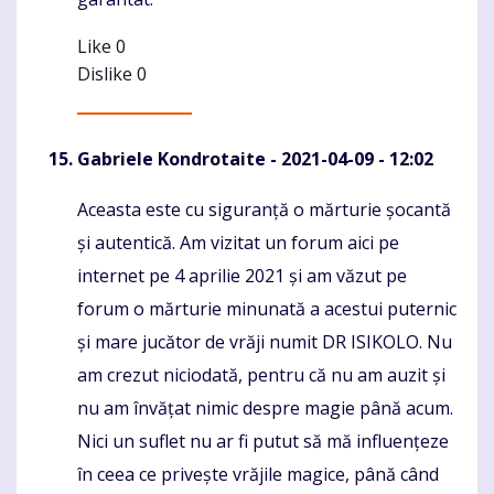
Like
0
Dislike
0
Gabriele Kondrotaite
- 2021-04-09 - 12:02
Aceasta este cu siguranță o mărturie șocantă
Komentaras
și autentică. Am vizitat un forum aici pe
internet pe 4 aprilie 2021 și am văzut pe
forum o mărturie minunată a acestui puternic
și mare jucător de vrăji numit DR ISIKOLO. Nu
am crezut niciodată, pentru că nu am auzit și
nu am învățat nimic despre magie până acum.
Nici un suflet nu ar fi putut să mă influențeze
în ceea ce privește vrăjile magice, până când