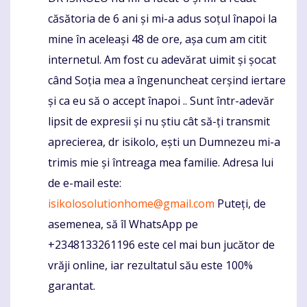
căsătoria de 6 ani și mi-a adus soțul înapoi la
mine în aceleași 48 de ore, așa cum am citit
internetul. Am fost cu adevărat uimit și șocat
când Soția mea a îngenuncheat cerșind iertare
și ca eu să o accept înapoi .. Sunt într-adevăr
lipsit de expresii și nu știu cât să-ți transmit
aprecierea, dr isikolo, ești un Dumnezeu mi-a
trimis mie și întreaga mea familie. Adresa lui
de e-mail este:
isikolosolutionhome@gmail.com
Puteți, de
asemenea, să îl WhatsApp pe
+2348133261196 este cel mai bun jucător de
vrăji online, iar rezultatul său este 100%
garantat.