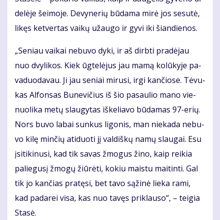
de­lė­je šei­mo­je. De­vy­ne­rių bū­da­ma mi­rė jos se­su­tė,
li­kęs ket­ver­tas vai­kų už­au­go ir gy­vi iki šian­die­nos.
„Se­niau vai­kai ne­bu­vo dy­ki, ir aš dirb­ti pra­dė­jau
nuo dvy­li­kos. Kiek ūg­te­lė­jus jau ma­mą ko­lū­ky­je pa­
va­duo­da­vau. Ji jau se­niai mi­ru­si, ir­gi kan­čio­se. Tė­vu­
kas Al­fon­sas Bu­ne­vi­čius iš šio pa­sau­lio ma­no vie­
nuo­li­ka me­tų slau­gy­tas iš­ke­lia­vo bū­da­mas 97-erių.
Nors bu­vo la­bai sun­kus li­go­nis, man nie­ka­da ne­bu­
vo ki­lę min­čių ati­duo­ti jį val­diš­kų na­mų slau­gai. Esu
įsi­ti­ki­nu­si, kad tik sa­vas žmo­gus ži­no, kaip rei­kia
pa­lie­gu­sį žmo­gų žiū­rė­ti, ko­kiu mais­tu mai­tin­ti. Gal
tik jo kan­čias pra­tę­si, bet ta­vo są­ži­nė lie­ka ra­mi,
kad pa­da­rei vi­sa, kas nuo ta­vęs pri­klau­so“, – tei­gia
Sta­sė.