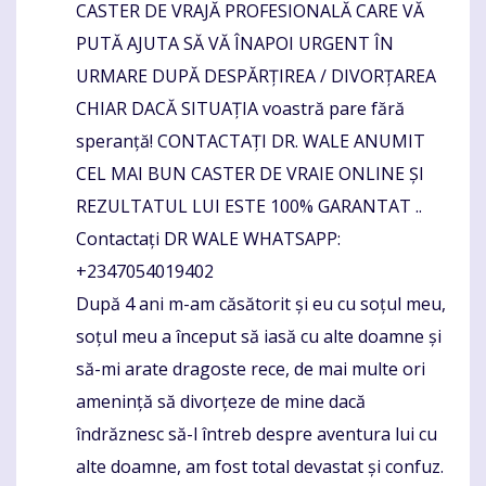
CASTER DE VRAJĂ PROFESIONALĂ CARE VĂ
Komentaras
PUTĂ AJUTA SĂ VĂ ÎNAPOI URGENT ÎN
URMARE DUPĂ DESPĂRȚIREA / DIVORȚAREA
CHIAR DACĂ SITUAȚIA voastră pare fără
speranță! CONTACTAȚI DR. WALE ANUMIT
CEL MAI BUN CASTER DE VRAIE ONLINE ȘI
REZULTATUL LUI ESTE 100% GARANTAT ..
Contactați DR WALE WHATSAPP:
+2347054019402
După 4 ani m-am căsătorit și eu cu soțul meu,
soțul meu a început să iasă cu alte doamne și
să-mi arate dragoste rece, de mai multe ori
amenință să divorțeze de mine dacă
îndrăznesc să-l întreb despre aventura lui cu
alte doamne, am fost total devastat și confuz.