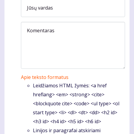
Jūsų vardas
Komentaras
Apie teksto formatus
Leidžiamos HTML žymės: <a href
hreflang> <em> <strong> <cite>
<blockquote cite> <code> <ul type> <ol
start type> <li> <dl> <dt> <dd> <h2 id>
<h3 id> <h4 id> <h5 id> <h6 id>
Linijos ir paragrafai atskiriami