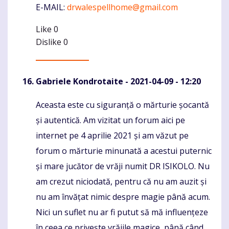
E-MAIL:
drwalespellhome@gmail.com
Like
0
Dislike
0
Gabriele Kondrotaite
- 2021-04-09 - 12:20
Aceasta este cu siguranță o mărturie șocantă
Komentaras
și autentică. Am vizitat un forum aici pe
internet pe 4 aprilie 2021 și am văzut pe
forum o mărturie minunată a acestui puternic
și mare jucător de vrăji numit DR ISIKOLO. Nu
am crezut niciodată, pentru că nu am auzit și
nu am învățat nimic despre magie până acum.
Nici un suflet nu ar fi putut să mă influențeze
în ceea ce privește vrăjile magice, până când