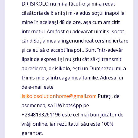
DR ISIKOLO nu mi-a făcut-o și mi-a redat
căsătoria de 6 ani și mi-a adus soțul înapoi la
mine în aceleași 48 de ore, așa cum am citit
internetul. Am fost cu adevărat uimit și șocat
când Soția mea a îngenuncheat cerșind iertare
și ca eu să o accept înapoi .. Sunt într-adevăr
lipsit de expresii și nu știu cât să-ți transmit
aprecierea, dr isikolo, ești un Dumnezeu mi-a
trimis mie și întreaga mea familie. Adresa lui
de e-mail este:
isikolosolutionhome@gmail.com
Puteți, de
asemenea, să îl WhatsApp pe
+2348133261196 este cel mai bun jucător de
vrăji online, iar rezultatul său este 100%
garantat.