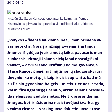
2019-04-19
Kružiūniškę Stasę Kuncevičienę aplankė kaimynas Romas
Kisleravičius, pirmiausia aptarė bulviasodžio reikalus. Aldonos
Kudzienes nuotr.
„Ve­ly­kos – šven­tė lau­kia­ma, bet ji man pri­me­na vi­
sas ne­tek­tis. Nors į am­ži­ną­jį gy­ve­ni­mą ar­ti­mus
žmo­nes iš­ly­dė­jau įvai­riu me­tų lai­ku, pa­va­sa­ris man
sun­kes­nis. Pir­mo­ji ža­lu­ma sie­lą la­bai nos­tal­giš­kai
vei­kia“, – at­vi­rai sa­ko Kru­žiū­nų kai­mo gy­ven­to­ja
Sta­sė Kun­ce­vi­čie­nė, ar­ti­mų žmo­nių slau­gai sky­ru­si
de­vy­nio­li­ka me­tų. Ji, kaip ir vi­si, su­pran­ta, kad mū­
sų fi­zi­nio gy­ve­ni­mo baig­tis – mir­tis. Bet net ir ta­da,
kai mirš­ta il­gai sir­gęs as­muo, ar­ti­mie­siems pra­si­de­
da ne­leng­vas ge­du­lo me­tas. Ne tik pra­ran­da­mas
žmo­gus, bet ir iš­si­de­ri­na nu­si­sto­vė­ju­si tvar­ka, gy­
ve­ni­mo rit­mas. Tvar­kin­guo­se iš­skir­ti­niuo­se Sta­se­