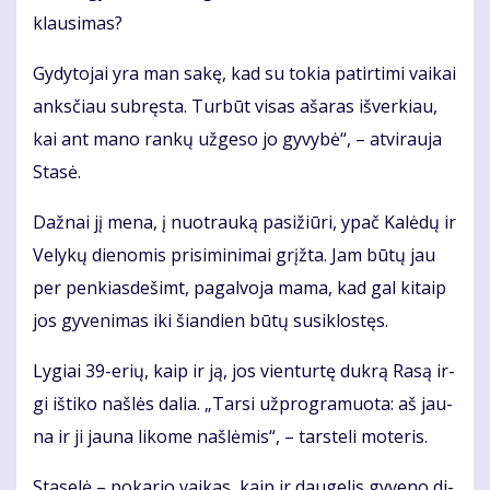
klau­si­mas?
Gy­dy­to­jai yra man sa­kę, kad su to­kia pa­tir­ti­mi vai­kai
anks­čiau su­bręs­ta. Tur­būt vi­sas aša­ras iš­ver­kiau,
kai ant ma­no ran­kų už­ge­so jo gy­vy­bė“, – at­vi­rau­ja
Sta­sė.
Daž­nai jį me­na, į nuo­trau­ką pa­si­žiū­ri, ypač Ka­lė­dų ir
Ve­ly­kų die­no­mis pri­si­mi­ni­mai grįž­ta. Jam bū­tų jau
per pen­kias­de­šimt, pa­gal­vo­ja ma­ma, kad gal ki­taip
jos gy­ve­ni­mas iki šian­dien bū­tų su­si­klos­tęs.
Ly­giai 39-erių, kaip ir ją, jos vien­tur­tę duk­rą Ra­są ir­
gi iš­ti­ko naš­lės da­lia. „Tar­si už­prog­ra­muo­ta: aš jau­
na ir ji jau­na li­ko­me naš­lė­mis“, – tars­te­li mo­te­ris.
Sta­se­lė – po­ka­rio vai­kas, kaip ir dau­ge­lis gy­ve­no di­