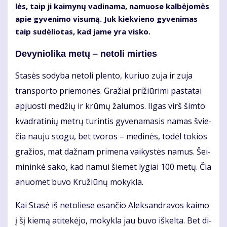
lės, taip ji kai­my­nų va­di­na­ma, na­muo­se kal­bė­jo­mės
apie gy­ve­ni­mo vi­su­mą. Juk kiek­vie­no gy­ve­ni­mas
taip su­dė­lio­tas, kad ja­me yra vis­ko.
De­vy­nio­li­ka me­tų – ne­to­li mir­ties
Sta­sės so­dy­ba ne­to­li plen­to, ku­riuo zu­ja ir zu­ja
trans­por­to prie­mo­nės. Gra­žiai pri­žiū­ri­mi pa­sta­tai
ap­juos­ti me­džių ir krū­mų ža­lu­mos. Il­gas virš šim­to
kvad­ra­ti­nių met­rų tu­rin­tis gy­ve­na­ma­sis na­mas švie­
čia nau­ju sto­gu, bet tvo­ros – me­di­nės, to­dėl to­kios
gra­žios, mat daž­nam pri­me­na vai­kys­tės na­mus. Šei­
mi­nin­kė sa­ko, kad na­mui šie­met ly­giai 100 me­tų. Čia
anuo­met bu­vo Kru­žiū­nų mo­kyk­la.
Kai Sta­sė iš ne­to­lie­se esan­čio Alek­san­dra­vos kai­mo
į šį kie­mą ati­te­kė­jo, mo­kyk­la jau bu­vo iš­kel­ta. Bet di­