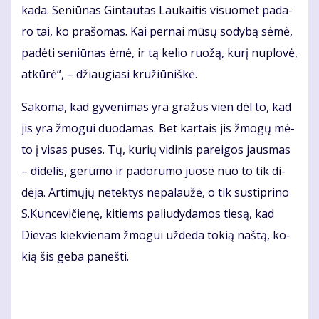
ka­da. Se­niū­nas Gin­tau­tas Lau­kai­tis vi­suo­met pa­da­
ro tai, ko pra­šo­mas. Kai per­nai mū­sų so­dy­bą sė­mė,
pa­dė­ti se­niū­nas ėmė, ir tą ke­lio ruo­žą, ku­rį nu­plo­vė,
at­kū­rė“, – džiau­gia­si kru­žiū­niš­kė.
Sa­ko­ma, kad gy­ve­ni­mas yra gra­žus vien dėl to, kad
jis yra žmo­gui duo­da­mas. Bet kar­tais jis žmo­gų mė­
to į vi­sas pu­ses. Tų, ku­rių vi­di­nis pa­rei­gos jaus­mas
– di­de­lis, ge­ru­mo ir pa­do­ru­mo juo­se nuo to tik di­
dė­ja. Ar­ti­mų­jų ne­tek­tys ne­pa­lau­žė, o tik su­stip­ri­no
S.Kun­ce­vi­čie­nę, ki­tiems pa­liu­dy­da­mos tie­są, kad
Die­vas kiek­vie­nam žmo­gui už­de­da to­kią naš­tą, ko­
kią šis ge­ba pa­neš­ti.