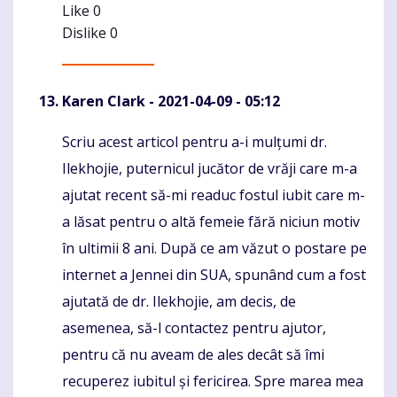
Like
0
Dislike
0
Karen Clark
- 2021-04-09 - 05:12
Scriu acest articol pentru a-i mulțumi dr.
Komentaras
Ilekhojie, puternicul jucător de vrăji care m-a
ajutat recent să-mi readuc fostul iubit care m-
a lăsat pentru o altă femeie fără niciun motiv
în ultimii 8 ani. După ce am văzut o postare pe
internet a Jennei din SUA, spunând cum a fost
ajutată de dr. Ilekhojie, am decis, de
asemenea, să-l contactez pentru ajutor,
pentru că nu aveam de ales decât să îmi
recuperez iubitul și fericirea. Spre marea mea