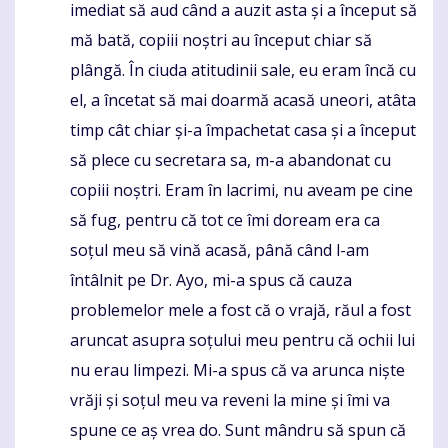
imediat să aud când a auzit asta și a început să
mă bată, copiii noștri au început chiar să
plângă. În ciuda atitudinii sale, eu eram încă cu
el, a încetat să mai doarmă acasă uneori, atâta
timp cât chiar și-a împachetat casa și a început
să plece cu secretara sa, m-a abandonat cu
copiii noștri. Eram în lacrimi, nu aveam pe cine
să fug, pentru că tot ce îmi doream era ca
soțul meu să vină acasă, până când l-am
întâlnit pe Dr. Ayo, mi-a spus că cauza
problemelor mele a fost că o vrajă, răul a fost
aruncat asupra soțului meu pentru că ochii lui
nu erau limpezi. Mi-a spus că va arunca niște
vrăji și soțul meu va reveni la mine și îmi va
spune ce aș vrea do. Sunt mândru să spun că