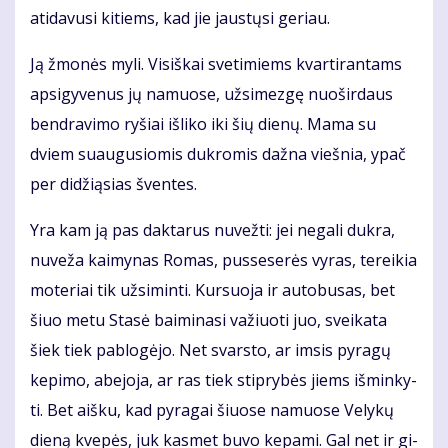
ati­da­vu­si ki­tiems, kad jie jaus­tų­si ge­riau.
Ją žmo­nės my­li. Vi­siš­kai sve­ti­miems kvar­ti­ran­tams
ap­si­gy­ve­nus jų na­muo­se, už­si­mez­gę nuo­šir­daus
ben­dra­vi­mo ry­šiai iš­li­ko iki šių die­nų. Ma­ma su
dviem su­au­gu­sio­mis duk­ro­mis daž­na vieš­nia, ypač
per di­dži­ą­sias šven­tes.
Yra kam ją pas dak­ta­rus nu­vež­ti: jei ne­ga­li duk­ra,
nu­ve­ža kai­my­nas Ro­mas, pus­se­se­rės vy­ras, te­rei­kia
mo­te­riai tik už­si­min­ti. Kur­suo­ja ir au­to­bu­sas, bet
šiuo me­tu Sta­sė bai­mi­na­si va­žiuo­ti juo, svei­ka­ta
šiek tiek pa­blo­gė­jo. Net svars­to, ar im­sis py­ra­gų
ke­pi­mo, abe­jo­ja, ar ras tiek stip­ry­bės jiems iš­min­ky­
ti. Bet aiš­ku, kad py­ra­gai šiuo­se na­muo­se Ve­ly­kų
die­ną kve­pės, juk kas­met bu­vo ke­pa­mi. Gal net ir gi­