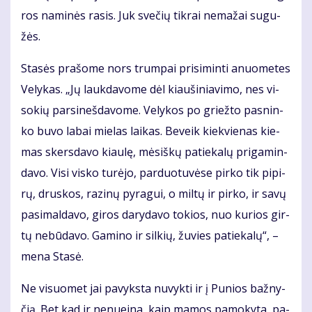
ros na­mi­nės ra­sis. Juk sve­čių tik­rai ne­ma­žai su­gu­
žės.
Sta­sės pra­šo­me nors trum­pai pri­si­min­ti anuo­me­tes
Ve­ly­kas. „Jų lauk­da­vo­me dėl kiau­ši­nia­vi­mo, nes vi­
so­kių par­si­neš­da­vo­me. Ve­ly­kos po griež­to pas­nin­
ko bu­vo la­bai mie­las lai­kas. Be­veik kiek­vie­nas kie­
mas skers­da­vo kiau­lę, mė­siš­kų pa­tie­ka­lų pri­ga­min­
da­vo. Vi­si vis­ko tu­rė­jo, par­duo­tu­vė­se pir­ko tik pi­pi­
rų, drus­kos, ra­zi­nų py­ra­gui, o mil­tų ir pir­ko, ir sa­vų
pa­si­mal­da­vo, gi­ros da­ry­da­vo to­kios, nuo ku­rios gir­
tų ne­bū­da­vo. Ga­mi­no ir sil­kių, žu­vies pa­tie­ka­lų“, –
me­na Sta­sė.
Ne vi­suo­met jai pa­vyks­ta nu­vyk­ti ir į Pu­nios baž­ny­
čią. Bet kad ir ne­nu­ei­na, kaip ma­mos pa­mo­ky­ta, pa­