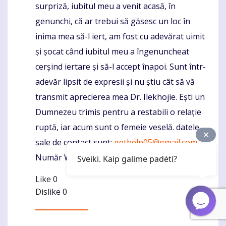
surpriză, iubitul meu a venit acasă, în
genunchi, că ar trebui să găsesc un loc în
inima mea să-l iert, am fost cu adevărat uimit
și șocat când iubitul meu a îngenuncheat
cerșind iertare și să-l accept înapoi. Sunt într-
adevăr lipsit de expresii și nu știu cât să vă
transmit aprecierea mea Dr. Ilekhojie. Ești un
Dumnezeu trimis pentru a restabili o relație
ruptă, iar acum sunt o femeie veselă. datele
sale de contact sunt;
gethelp05@gmail.com
Număr Whatsapp +2348147400259
Sveiki. Kaip galime padėti?
Like
0
Dislike
0