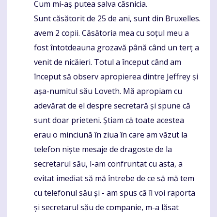
Cum mi-aș putea salva căsnicia.
Komentaras
Sunt căsătorit de 25 de ani, sunt din Bruxelles.
avem 2 copii. Căsătoria mea cu soțul meu a
fost întotdeauna grozavă până când un terț a
venit de nicăieri. Totul a început când am
început să observ apropierea dintre Jeffrey și
așa-numitul său Loveth. Mă apropiam cu
adevărat de el despre secretară și spune că
sunt doar prieteni. Știam că toate acestea
erau o minciună în ziua în care am văzut la
telefon niște mesaje de dragoste de la
secretarul său, l-am confruntat cu asta, a
evitat imediat să mă întrebe de ce să mă tem
cu telefonul său și - am spus că îl voi raporta
și secretarul său de companie, m-a lăsat