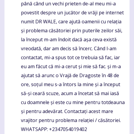
până când un vechi prieten de-al meu mi-a
povestit despre un jucător de vrăji pe internet
numit DR WALE, care ajută oamenii cu relația
și problema căsătoriei prin puterile zeilor săi,
la început m-am îndoit dacă așa ceva există
vreodată, dar am decis să încerc. Când l-am
contactat, mi-a spus tot ce trebuia să fac, iar
eu am făcut că mi-a cerut și mie să fac. și m-a
ajutat să arunc o Vrajă de Dragoste în 48 de
ore, soțul meu s-a întors la mine și a început
să-și ceară scuze, acum a încetat să mai iasă
cu doamnele și este cu mine pentru totdeauna
și pentru adevărat. Contactați acest mare
vrajitor pentru problema relației / căsătoriei.
WHATSAPP: +2347054019402