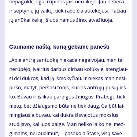
ne­pa­gul­dė, il­gai rū­pin­tis jais ne­rei­kė­jo. Jau ne­bė­ra
ir sep­ty­nių jų vai­kų, tiek ra­do čia ati­te­kė­ju­si. Ta­čiau
jų anū­kai ke­lią į šiuos na­mus ži­no, at­va­žiuo­ja.
Gau­na­me naš­tą, ku­rią ge­ba­me pa­neš­ti
„Apie an­trą san­tuo­ką nie­ka­da ne­gal­vo­jau, man tai
ne­rū­pė­jo, įvai­rius dar­bus dir­bau ko­lū­ky­je, sten­giau­
si dėl duk­ros, kad ją iš­mo­ky­čiau. Ir nie­kas man ne­si­
pir­šo, ma­tyt, per­ša­si toms, ku­rios ant­rų­jų pu­sių ieš­
ko. Bu­vau ir iš­li­kau pa­rei­gos žmo­gus. Pra­bė­go tiek
me­tų, bet džiaugs­mo bū­ta ne tiek daug. Gal­būt lai­
min­giau­sia bu­vau, kai duk­ra iš­sva­jo­tus moks­lus
stu­di­ja­vo, kai juos bai­gė. Man ne­li­ko lai­ko nei mez­
gi­mams, nei au­di­mui“, – pa­sa­ko­ja Sta­sė, vi­są sa­ve