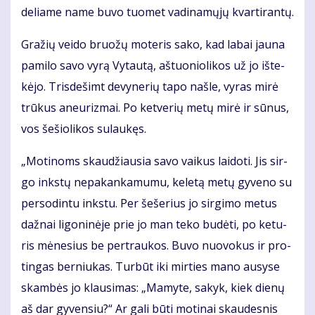
de­lia­me na­me bu­vo tuo­met va­di­na­mų­jų kvar­ti­ran­tų.
Gra­žių vei­do bruo­žų mo­te­ris sa­ko, kad la­bai jau­na
pa­mi­lo sa­vo vy­rą Vy­tau­tą, aš­tuo­nio­li­kos už jo iš­te­
kė­jo. Tris­de­šimt de­vy­ne­rių ta­po naš­le, vy­ras mi­rė
trū­kus aneu­riz­mai. Po ket­ve­rių me­tų mi­rė ir sū­nus,
vos še­šio­li­kos su­lau­kęs.
„Mo­ti­noms skau­džiau­sia sa­vo vai­kus lai­do­ti. Jis sir­
go inks­tų ne­pa­kan­ka­mu­mu, ke­le­tą me­tų gy­ve­no su
per­so­din­tu inks­tu. Per še­še­rius jo sir­gi­mo me­tus
daž­nai li­go­ni­nė­je prie jo man te­ko bu­dė­ti, po ke­tu­
ris mė­ne­sius be per­trau­kos. Bu­vo nuo­vo­kus ir pro­
tin­gas ber­niu­kas. Tur­būt iki mir­ties ma­no au­sy­se
skam­bės jo klau­si­mas: „Ma­my­te, sa­kyk, kiek die­nų
aš dar gy­ven­siu?“ Ar ga­li bū­ti mo­ti­nai skau­des­nis