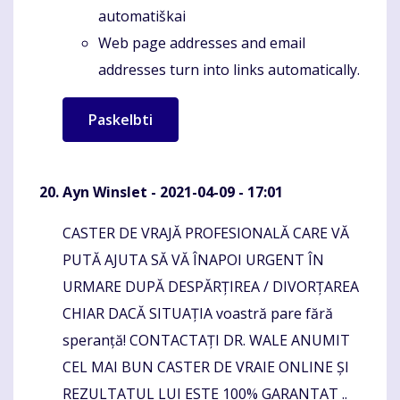
automatiškai
Web page addresses and email
addresses turn into links automatically.
Ayn Winslet
- 2021-04-09 - 17:01
CASTER DE VRAJĂ PROFESIONALĂ CARE VĂ
Komentaras
PUTĂ AJUTA SĂ VĂ ÎNAPOI URGENT ÎN
URMARE DUPĂ DESPĂRȚIREA / DIVORȚAREA
CHIAR DACĂ SITUAȚIA voastră pare fără
speranță! CONTACTAȚI DR. WALE ANUMIT
CEL MAI BUN CASTER DE VRAIE ONLINE ȘI
REZULTATUL LUI ESTE 100% GARANTAT ..