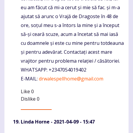
eu am făcut că mi-a cerut și mie să fac. și m-a
ajutat să arunc o Vrajă de Dragoste în 48 de
ore, soțul meu s-a întors la mine și a început
să-și ceară scuze, acum a încetat să mai iasă
cu doamnele și este cu mine pentru totdeauna
și pentru adevărat. Contactați acest mare
vrajitor pentru problema relației / căsătoriei.
WHATSAPP: +2347054019402
E-MAIL:
drwalespellhome@gmail.com
Like
0
Dislike
0
Linda Horne
- 2021-04-09 - 15:47