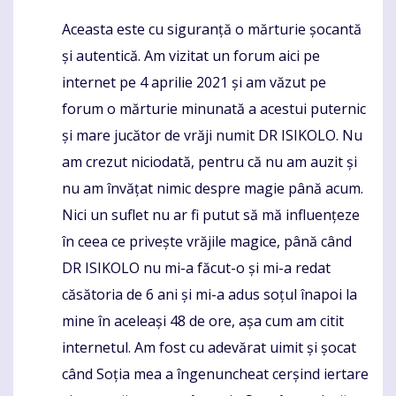
Aceasta este cu siguranță o mărturie șocantă
Komentaras
și autentică. Am vizitat un forum aici pe
internet pe 4 aprilie 2021 și am văzut pe
forum o mărturie minunată a acestui puternic
și mare jucător de vrăji numit DR ISIKOLO. Nu
am crezut niciodată, pentru că nu am auzit și
nu am învățat nimic despre magie până acum.
Nici un suflet nu ar fi putut să mă influențeze
în ceea ce privește vrăjile magice, până când
DR ISIKOLO nu mi-a făcut-o și mi-a redat
căsătoria de 6 ani și mi-a adus soțul înapoi la
mine în aceleași 48 de ore, așa cum am citit
internetul. Am fost cu adevărat uimit și șocat
când Soția mea a îngenuncheat cerșind iertare