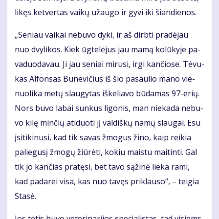
li­kęs ket­ver­tas vai­kų už­au­go ir gy­vi iki šian­die­nos.
„Se­niau vai­kai ne­bu­vo dy­ki, ir aš dirb­ti pra­dė­jau
nuo dvy­li­kos. Kiek ūg­te­lė­jus jau ma­mą ko­lū­ky­je pa­
va­duo­da­vau. Ji jau se­niai mi­ru­si, ir­gi kan­čio­se. Tė­vu­
kas Al­fon­sas Bu­ne­vi­čius iš šio pa­sau­lio ma­no vie­
nuo­li­ka me­tų slau­gy­tas iš­ke­lia­vo bū­da­mas 97-erių.
Nors bu­vo la­bai sun­kus li­go­nis, man nie­ka­da ne­bu­
vo ki­lę min­čių ati­duo­ti jį val­diš­kų na­mų slau­gai. Esu
įsi­ti­ki­nu­si, kad tik sa­vas žmo­gus ži­no, kaip rei­kia
pa­lie­gu­sį žmo­gų žiū­rė­ti, ko­kiu mais­tu mai­tin­ti. Gal
tik jo kan­čias pra­tę­si, bet ta­vo są­ži­nė lie­ka ra­mi,
kad pa­da­rei vi­sa, kas nuo ta­vęs pri­klau­so“, – tei­gia
Sta­sė.
Jos tė­tis bu­vo ve­te­ri­na­ri­jos spe­cia­lis­tas, tad vi­siems