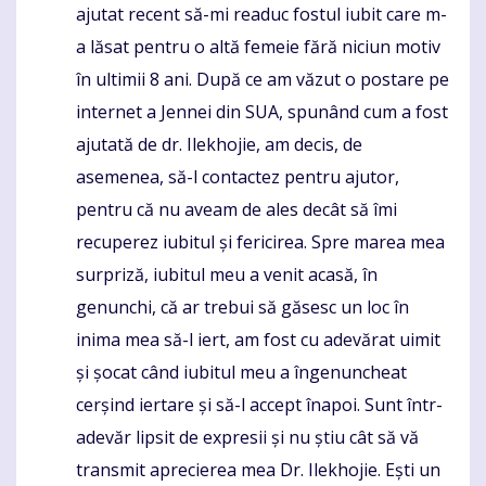
ajutat recent să-mi readuc fostul iubit care m-
a lăsat pentru o altă femeie fără niciun motiv
în ultimii 8 ani. După ce am văzut o postare pe
internet a Jennei din SUA, spunând cum a fost
ajutată de dr. Ilekhojie, am decis, de
asemenea, să-l contactez pentru ajutor,
pentru că nu aveam de ales decât să îmi
recuperez iubitul și fericirea. Spre marea mea
surpriză, iubitul meu a venit acasă, în
genunchi, că ar trebui să găsesc un loc în
inima mea să-l iert, am fost cu adevărat uimit
și șocat când iubitul meu a îngenuncheat
cerșind iertare și să-l accept înapoi. Sunt într-
adevăr lipsit de expresii și nu știu cât să vă
transmit aprecierea mea Dr. Ilekhojie. Ești un