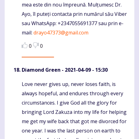
mea este din nou împreună. Mulțumesc Dr.
Ayo, îl puteți contacta prin numărul său Viber
sau WhatsApp: +2347055691377 sau prin e-
mail:
drayo47373@gmail.com
0
0
Diamond Green
- 2021-04-09 - 15:30
Love never gives up, never loses faith, is
Komentaras
always hopeful, and endures through every
circumstances. I give God all the glory for
bringing Lord Zakuza into my life for helping
me get my wife back that got me divorced for
one year. I was the last person on earth to