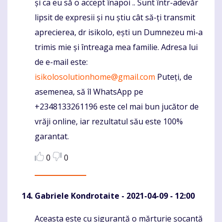
și ca eu să o accept înapoi .. Sunt într-adevăr
lipsit de expresii și nu știu cât să-ți transmit
aprecierea, dr isikolo, ești un Dumnezeu mi-a
trimis mie și întreaga mea familie. Adresa lui
de e-mail este:
isikolosolutionhome@gmail.com
Puteți, de
asemenea, să îl WhatsApp pe
+2348133261196 este cel mai bun jucător de
vrăji online, iar rezultatul său este 100%
garantat.
0
0
Gabriele Kondrotaite
- 2021-04-09 - 12:00
Aceasta este cu siguranță o mărturie șocantă
Komentaras