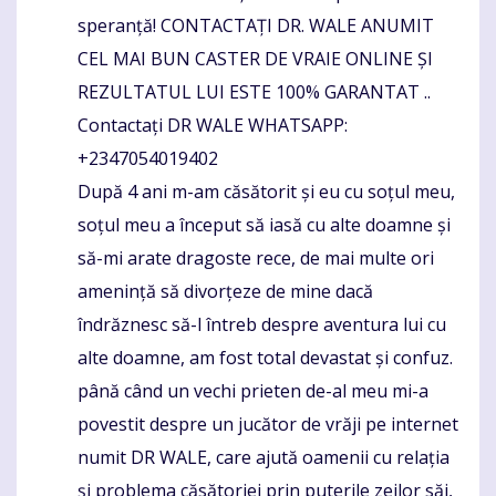
speranță! CONTACTAȚI DR. WALE ANUMIT
CEL MAI BUN CASTER DE VRAIE ONLINE ȘI
REZULTATUL LUI ESTE 100% GARANTAT ..
Contactați DR WALE WHATSAPP:
+2347054019402
După 4 ani m-am căsătorit și eu cu soțul meu,
soțul meu a început să iasă cu alte doamne și
să-mi arate dragoste rece, de mai multe ori
amenință să divorțeze de mine dacă
îndrăznesc să-l întreb despre aventura lui cu
alte doamne, am fost total devastat și confuz.
până când un vechi prieten de-al meu mi-a
povestit despre un jucător de vrăji pe internet
numit DR WALE, care ajută oamenii cu relația
și problema căsătoriei prin puterile zeilor săi,