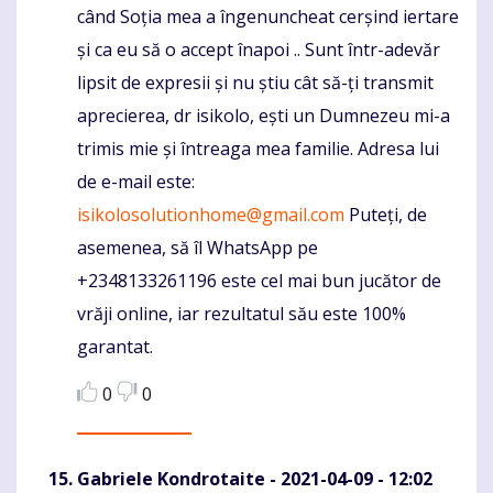
când Soția mea a îngenuncheat cerșind iertare
și ca eu să o accept înapoi .. Sunt într-adevăr
lipsit de expresii și nu știu cât să-ți transmit
aprecierea, dr isikolo, ești un Dumnezeu mi-a
trimis mie și întreaga mea familie. Adresa lui
de e-mail este:
isikolosolutionhome@gmail.com
Puteți, de
asemenea, să îl WhatsApp pe
+2348133261196 este cel mai bun jucător de
vrăji online, iar rezultatul său este 100%
garantat.
0
0
Gabriele Kondrotaite
- 2021-04-09 - 12:02