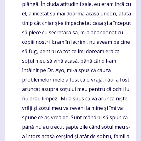
plângă. În ciuda atitudinii sale, eu eram încă cu
el, a încetat să mai doarmă acasă uneori, atâta
timp cât chiar și-a împachetat casa și a început
să plece cu secretara sa, m-a abandonat cu
copiii noștri. Eram în lacrimi, nu aveam pe cine
să fug, pentru că tot ce îmi doream era ca
soțul meu să vină acasă, până când l-am
întâlnit pe Dr. Ayo, mi-a spus că cauza
problemelor mele a fost că o vrajă, răul a fost
aruncat asupra soțului meu pentru că ochii lui
nu erau limpezi. Mi-a spus că va arunca niște
vrăji și soțul meu va reveni la mine și îmi va
spune ce aș vrea do. Sunt mândru să spun că
până nu au trecut șapte zile când soțul meu s-
a întors acasă cerșind și atât de sobru, familia