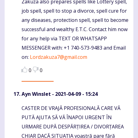
Zakuza also prepares spells like Lottery spell,
job spell, spell to stop a divorce, spell cure for
any diseases, protection spell, spell to become
successful and wealthy E.T.C. Contact him now
for any help via TEXT OR WHATSAPP
MESSENGER with: +1 740-573-9483 and Email
on:
Lordzakuza7@gmail.com
0
0
Ayn Winslet
- 2021-04-09 - 15:24
CASTER DE VRAJĂ PROFESIONALĂ CARE VĂ
Komentaras
PUTĂ AJUTA SĂ VĂ ÎNAPOI URGENT ÎN
URMARE DUPĂ DESPĂRȚIREA / DIVORȚAREA
CHIAR DACĂ SITUAȚIA voastră pare fără