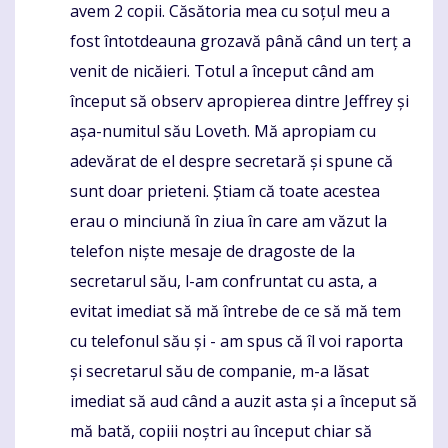
avem 2 copii. Căsătoria mea cu soțul meu a
fost întotdeauna grozavă până când un terț a
venit de nicăieri. Totul a început când am
început să observ apropierea dintre Jeffrey și
așa-numitul său Loveth. Mă apropiam cu
adevărat de el despre secretară și spune că
sunt doar prieteni. Știam că toate acestea
erau o minciună în ziua în care am văzut la
telefon niște mesaje de dragoste de la
secretarul său, l-am confruntat cu asta, a
evitat imediat să mă întrebe de ce să mă tem
cu telefonul său și - am spus că îl voi raporta
și secretarul său de companie, m-a lăsat
imediat să aud când a auzit asta și a început să
mă bată, copiii noștri au început chiar să