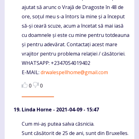
ajutat să arunc o Vrajă de Dragoste în 48 de
ore, soțul meu s-a întors la mine și a început
să-și ceară scuze, acum a încetat să mai iasă
cu doamnele și este cu mine pentru totdeauna
și pentru adevărat. Contactați acest mare
vrajitor pentru problema relației / căsătoriei.
WHATSAPP: +2347054019402
E-MAIL:
drwalespellhome@gmail.com
0
0
Linda Horne
- 2021-04-09 - 15:47
Cum mi-aș putea salva căsnicia.
Komentaras
Sunt căsătorit de 25 de ani, sunt din Bruxelles.