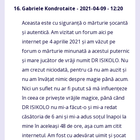
Gabriele Kondrotaite
- 2021-04-09 - 12:20
Aceasta este cu siguranță o mărturie șocantă
Komentaras
și autentică. Am vizitat un forum aici pe
internet pe 4 aprilie 2021 și am văzut pe
forum o mărturie minunată a acestui puternic
și mare jucător de vrăji numit DR ISIKOLO. Nu
am crezut niciodată, pentru că nu am auzit și
nu am învățat nimic despre magie până acum.
Nici un suflet nu ar fi putut să mă influențeze
în ceea ce privește vrăjile magice, până când
DR ISIKOLO nu mi-a făcut-o și mi-a redat
căsătoria de 6 ani și mi-a adus soțul înapoi la
mine în aceleași 48 de ore, așa cum am citit
internetul. Am fost cu adevărat uimit și șocat