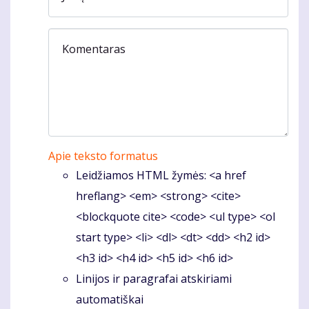
Komentaras
Apie teksto formatus
Leidžiamos HTML žymės: <a href
hreflang> <em> <strong> <cite>
<blockquote cite> <code> <ul type> <ol
start type> <li> <dl> <dt> <dd> <h2 id>
<h3 id> <h4 id> <h5 id> <h6 id>
Linijos ir paragrafai atskiriami
automatiškai