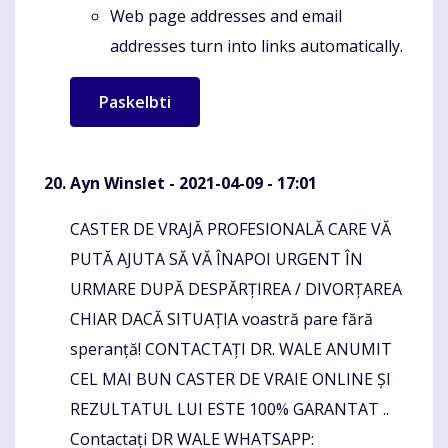
Web page addresses and email
addresses turn into links automatically.
Ayn Winslet
- 2021-04-09 - 17:01
CASTER DE VRAJĂ PROFESIONALĂ CARE VĂ
Komentaras
PUTĂ AJUTA SĂ VĂ ÎNAPOI URGENT ÎN
URMARE DUPĂ DESPĂRȚIREA / DIVORȚAREA
CHIAR DACĂ SITUAȚIA voastră pare fără
speranță! CONTACTAȚI DR. WALE ANUMIT
CEL MAI BUN CASTER DE VRAIE ONLINE ȘI
REZULTATUL LUI ESTE 100% GARANTAT ..
Contactați DR WALE WHATSAPP: