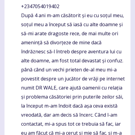
+2347054019402
După 4 ani m-am căsătorit și eu cu soțul meu,
soțul meu a început să iasă cu alte doamne și
să-mi arate dragoste rece, de mai multe ori
amenință să divorțeze de mine dacă
îndrăznesc să-l întreb despre aventura lui cu
alte doamne, am fost total devastat și confuz.
până când un vechi prieten de-al meu mi-a
povestit despre un jucător de vrăji pe internet
numit DR WALE, care ajută oamenii cu relația
și problema căsătoriei prin puterile zeilor săi,
la început m-am îndoit dacă așa ceva există
vreodată, dar am decis să încerc. Când l-am
contactat, mi-a spus tot ce trebuia să fac, iar
eu am făcut că mi-a cerut și mie să fac. și m-a