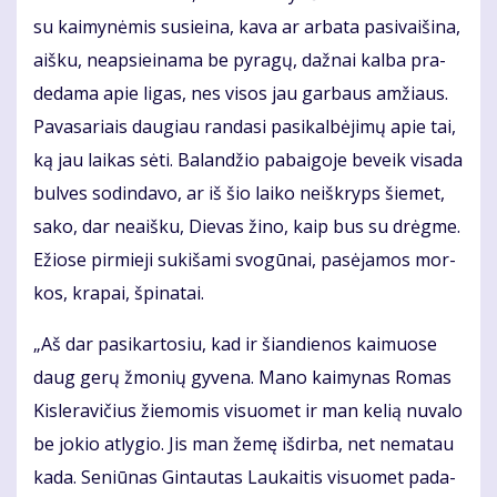
su kai­my­nė­mis su­si­ei­na, ka­va ar ar­ba­ta pa­si­vai­ši­na,
aiš­ku, neap­si­ei­na­ma be py­ra­gų, daž­nai kal­ba pra­
de­da­ma apie li­gas, nes vi­sos jau gar­baus am­žiaus.
Pa­va­sa­riais dau­giau ran­da­si pa­si­kal­bė­ji­mų apie tai,
ką jau lai­kas sė­ti. Ba­lan­džio pa­bai­go­je be­veik vi­sa­da
bul­ves so­din­da­vo, ar iš šio lai­ko ne­iš­kryps šie­met,
sa­ko, dar ne­aiš­ku, Die­vas ži­no, kaip bus su drėg­me.
Ežio­se pir­mie­ji su­ki­ša­mi svo­gū­nai, pa­sė­ja­mos mor­
kos, kra­pai, špi­na­tai.
„Aš dar pa­si­kar­to­siu, kad ir šian­die­nos kai­muo­se
daug ge­rų žmo­nių gy­ve­na. Ma­no kai­my­nas Ro­mas
Kis­le­ra­vi­čius žie­mo­mis vi­suo­met ir man ke­lią nu­va­lo
be jo­kio at­ly­gio. Jis man že­mę iš­dir­ba, net ne­ma­tau
ka­da. Se­niū­nas Gin­tau­tas Lau­kai­tis vi­suo­met pa­da­