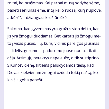
ro tai, ko pra­šo­mas. Kai per­nai mū­sų so­dy­bą sė­mė,
pa­dė­ti se­niū­nas ėmė, ir tą ke­lio ruo­žą, ku­rį nu­plo­vė,
at­kū­rė“, – džiau­gia­si kru­žiū­niš­kė.
Sa­ko­ma, kad gy­ve­ni­mas yra gra­žus vien dėl to, kad
jis yra žmo­gui duo­da­mas. Bet kar­tais jis žmo­gų mė­
to į vi­sas pu­ses. Tų, ku­rių vi­di­nis pa­rei­gos jaus­mas
– di­de­lis, ge­ru­mo ir pa­do­ru­mo juo­se nuo to tik di­
dė­ja. Ar­ti­mų­jų ne­tek­tys ne­pa­lau­žė, o tik su­stip­ri­no
S.Kun­ce­vi­čie­nę, ki­tiems pa­liu­dy­da­mos tie­są, kad
Die­vas kiek­vie­nam žmo­gui už­de­da to­kią naš­tą, ko­
kią šis ge­ba pa­neš­ti.