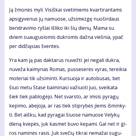
Ją žmo­nės my­li. Vi­siš­kai sve­ti­miems kvar­ti­ran­tams
ap­si­gy­ve­nus jų na­muo­se, už­si­mez­gę nuo­šir­daus
ben­dra­vi­mo ry­šiai iš­li­ko iki šių die­nų. Ma­ma su
dviem su­au­gu­sio­mis duk­ro­mis daž­na vieš­nia, ypač
per di­dži­ą­sias šven­tes.
Yra kam ją pas dak­ta­rus nu­vež­ti: jei ne­ga­li duk­ra,
nu­ve­ža kai­my­nas Ro­mas, pus­se­se­rės vy­ras, te­rei­kia
mo­te­riai tik už­si­min­ti. Kur­suo­ja ir au­to­bu­sas, bet
šiuo me­tu Sta­sė bai­mi­na­si va­žiuo­ti juo, svei­ka­ta
šiek tiek pa­blo­gė­jo. Net svars­to, ar im­sis py­ra­gų
ke­pi­mo, abe­jo­ja, ar ras tiek stip­ry­bės jiems iš­min­ky­
ti. Bet aiš­ku, kad py­ra­gai šiuo­se na­muo­se Ve­ly­kų
die­ną kve­pės, juk kas­met bu­vo ke­pa­mi. Gal net ir gi­
ros na­mi­nės ra­sis. Juk sve­čių tik­rai ne­ma­žai su­gu­