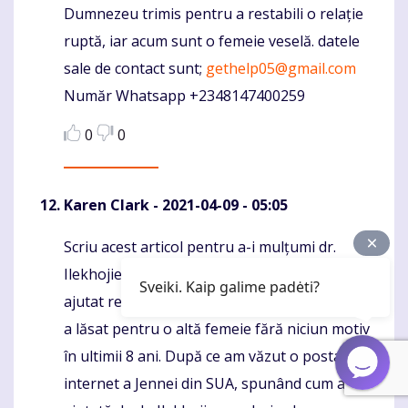
Dumnezeu trimis pentru a restabili o relație
ruptă, iar acum sunt o femeie veselă. datele
sale de contact sunt;
gethelp05@gmail.com
Număr Whatsapp +2348147400259
0
0
Karen Clark
- 2021-04-09 - 05:05
Scriu acest articol pentru a-i mulțumi dr.
Komentaras
Ilekhojie, puternicul jucător de vrăji care m-a
Sveiki. Kaip galime padėti?
ajutat recent să-mi readuc fostul iubit care m-
a lăsat pentru o altă femeie fără niciun motiv
în ultimii 8 ani. După ce am văzut o postare pe
internet a Jennei din SUA, spunând cum a fost