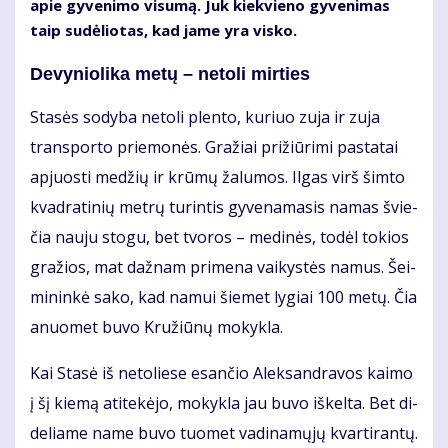
apie gy­ve­ni­mo vi­su­mą. Juk kiek­vie­no gy­ve­ni­mas
taip su­dė­lio­tas, kad ja­me yra vis­ko.
De­vy­nio­li­ka me­tų – ne­to­li mir­ties
Sta­sės so­dy­ba ne­to­li plen­to, ku­riuo zu­ja ir zu­ja
trans­por­to prie­mo­nės. Gra­žiai pri­žiū­ri­mi pa­sta­tai
ap­juos­ti me­džių ir krū­mų ža­lu­mos. Il­gas virš šim­to
kvad­ra­ti­nių met­rų tu­rin­tis gy­ve­na­ma­sis na­mas švie­
čia nau­ju sto­gu, bet tvo­ros – me­di­nės, to­dėl to­kios
gra­žios, mat daž­nam pri­me­na vai­kys­tės na­mus. Šei­
mi­nin­kė sa­ko, kad na­mui šie­met ly­giai 100 me­tų. Čia
anuo­met bu­vo Kru­žiū­nų mo­kyk­la.
Kai Sta­sė iš ne­to­lie­se esan­čio Alek­san­dra­vos kai­mo
į šį kie­mą ati­te­kė­jo, mo­kyk­la jau bu­vo iš­kel­ta. Bet di­
de­lia­me na­me bu­vo tuo­met va­di­na­mų­jų kvar­ti­ran­tų.