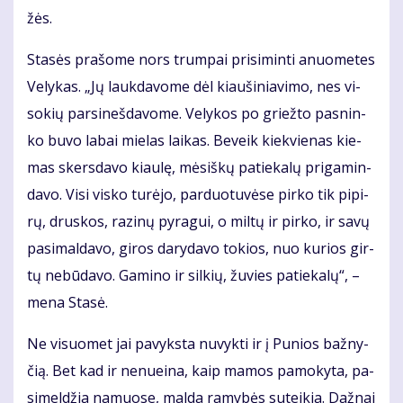
žės.
Sta­sės pra­šo­me nors trum­pai pri­si­min­ti anuo­me­tes
Ve­ly­kas. „Jų lauk­da­vo­me dėl kiau­ši­nia­vi­mo, nes vi­
so­kių par­si­neš­da­vo­me. Ve­ly­kos po griež­to pas­nin­
ko bu­vo la­bai mie­las lai­kas. Be­veik kiek­vie­nas kie­
mas skers­da­vo kiau­lę, mė­siš­kų pa­tie­ka­lų pri­ga­min­
da­vo. Vi­si vis­ko tu­rė­jo, par­duo­tu­vė­se pir­ko tik pi­pi­
rų, drus­kos, ra­zi­nų py­ra­gui, o mil­tų ir pir­ko, ir sa­vų
pa­si­mal­da­vo, gi­ros da­ry­da­vo to­kios, nuo ku­rios gir­
tų ne­bū­da­vo. Ga­mi­no ir sil­kių, žu­vies pa­tie­ka­lų“, –
me­na Sta­sė.
Ne vi­suo­met jai pa­vyks­ta nu­vyk­ti ir į Pu­nios baž­ny­
čią. Bet kad ir ne­nu­ei­na, kaip ma­mos pa­mo­ky­ta, pa­
si­mel­džia na­muo­se, mal­da ra­my­bės su­tei­kia. Daž­nai