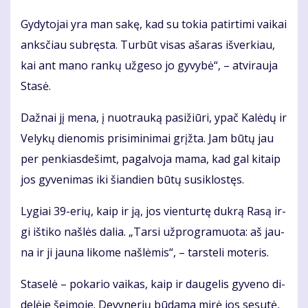
Gy­dy­to­jai yra man sa­kę, kad su to­kia pa­tir­ti­mi vai­kai
anks­čiau su­bręs­ta. Tur­būt vi­sas aša­ras iš­ver­kiau,
kai ant ma­no ran­kų už­ge­so jo gy­vy­bė“, – at­vi­rau­ja
Sta­sė.
Daž­nai jį me­na, į nuo­trau­ką pa­si­žiū­ri, ypač Ka­lė­dų ir
Ve­ly­kų die­no­mis pri­si­mi­ni­mai grįž­ta. Jam bū­tų jau
per pen­kias­de­šimt, pa­gal­vo­ja ma­ma, kad gal ki­taip
jos gy­ve­ni­mas iki šian­dien bū­tų su­si­klos­tęs.
Ly­giai 39-erių, kaip ir ją, jos vien­tur­tę duk­rą Ra­są ir­
gi iš­ti­ko naš­lės da­lia. „Tar­si už­prog­ra­muo­ta: aš jau­
na ir ji jau­na li­ko­me naš­lė­mis“, – tars­te­li mo­te­ris.
Sta­se­lė – po­ka­rio vai­kas, kaip ir dau­ge­lis gy­ve­no di­
de­lė­je šei­mo­je. De­vy­ne­rių bū­da­ma mi­rė jos se­su­tė,