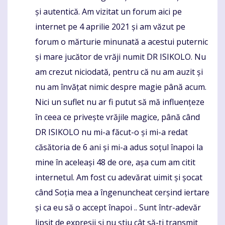
și autentică. Am vizitat un forum aici pe
internet pe 4 aprilie 2021 și am văzut pe
forum o mărturie minunată a acestui puternic
și mare jucător de vrăji numit DR ISIKOLO. Nu
am crezut niciodată, pentru că nu am auzit și
nu am învățat nimic despre magie până acum.
Nici un suflet nu ar fi putut să mă influențeze
în ceea ce privește vrăjile magice, până când
DR ISIKOLO nu mi-a făcut-o și mi-a redat
căsătoria de 6 ani și mi-a adus soțul înapoi la
mine în aceleași 48 de ore, așa cum am citit
internetul. Am fost cu adevărat uimit și șocat
când Soția mea a îngenuncheat cerșind iertare
și ca eu să o accept înapoi .. Sunt într-adevăr
lipsit de expresii și nu știu cât să-ți transmit