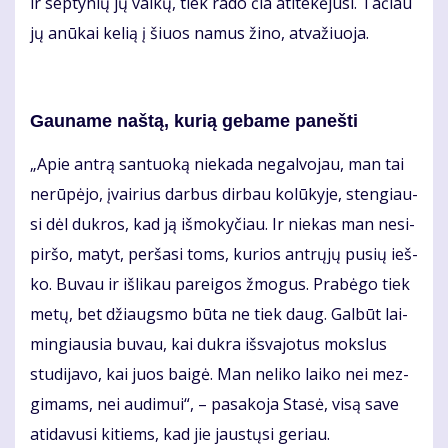
ir sep­ty­nių jų vai­kų, tiek ra­do čia ati­te­kė­ju­si. Ta­čiau
jų anū­kai ke­lią į šiuos na­mus ži­no, at­va­žiuo­ja.
Gau­na­me naš­tą, ku­rią ge­ba­me pa­neš­ti
„Apie an­trą san­tuo­ką nie­ka­da ne­gal­vo­jau, man tai
ne­rū­pė­jo, įvai­rius dar­bus dir­bau ko­lū­ky­je, sten­giau­
si dėl duk­ros, kad ją iš­mo­ky­čiau. Ir nie­kas man ne­si­
pir­šo, ma­tyt, per­ša­si toms, ku­rios ant­rų­jų pu­sių ieš­
ko. Bu­vau ir iš­li­kau pa­rei­gos žmo­gus. Pra­bė­go tiek
me­tų, bet džiaugs­mo bū­ta ne tiek daug. Gal­būt lai­
min­giau­sia bu­vau, kai duk­ra iš­sva­jo­tus moks­lus
stu­di­ja­vo, kai juos bai­gė. Man ne­li­ko lai­ko nei mez­
gi­mams, nei au­di­mui“, – pa­sa­ko­ja Sta­sė, vi­są sa­ve
ati­da­vu­si ki­tiems, kad jie jaus­tų­si ge­riau.