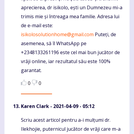
aprecierea, dr isikolo, ești un Dumnezeu mi-a
trimis mie și întreaga mea familie. Adresa lui
de e-mail este:
isikolosolutionhome@gmail.com
Puteți, de
asemenea, să îl WhatsApp pe
+2348133261196 este cel mai bun jucător de
vrăji online, iar rezultatul său este 100%
garantat.
0
0
Karen Clark
- 2021-04-09 - 05:12
Scriu acest articol pentru a-i mulțumi dr.
Komentaras
Ilekhojie, puternicul jucător de vrăji care m-a