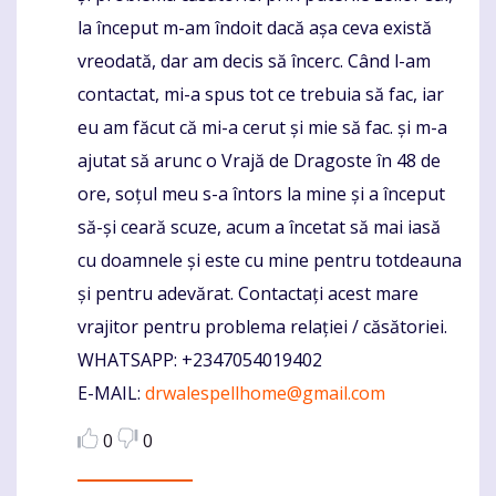
la început m-am îndoit dacă așa ceva există
vreodată, dar am decis să încerc. Când l-am
contactat, mi-a spus tot ce trebuia să fac, iar
eu am făcut că mi-a cerut și mie să fac. și m-a
ajutat să arunc o Vrajă de Dragoste în 48 de
ore, soțul meu s-a întors la mine și a început
să-și ceară scuze, acum a încetat să mai iasă
cu doamnele și este cu mine pentru totdeauna
și pentru adevărat. Contactați acest mare
vrajitor pentru problema relației / căsătoriei.
WHATSAPP: +2347054019402
E-MAIL:
drwalespellhome@gmail.com
0
0