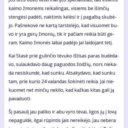
kai­mo žmo­nėms rei­ka­lin­gas, vi­siems be iš­im­čių
sten­gė­si pa­dė­ti, nak­ti­mis kė­lė­si ir į pa­gal­bą sku­bė­
jo. Pa­šne­ko­vė ne kar­tą tars­te­lė­jo, kad vi­suo­met bu­
vo ir yra ge­rų žmo­nių, tik ir pa­čiam rei­kia bū­ti ge­
ram. Kai­mo žmo­nės la­bai pa­dė­jo jai lai­do­jant tė­tį.
Kai Sta­sė prie gu­lin­čio tė­vu­ko iš­ti­sas pa­ras bu­dė­da­
vo, su­lauk­da­vo daug pa­guo­dos žo­džių, nors nie­ka­
da ne­si­skun­dė, kad sun­ku. At­sa­ky­da­vo, kad sun­ku
tam, prie ku­rio 24 va­lan­das šo­ki­nė­ti rei­kia. Jai nie­
kuo­met net min­čių ne­ki­lo, kad kaž­kas ki­tas ga­li ją
pa­va­duo­ti.
Šį pa­sau­lį jau pa­li­ko ir abu vy­ro tė­vai, li­gos jų į lo­vą
ne­pa­gul­dė, il­gai rū­pin­tis jais ne­rei­kė­jo. Jau ne­bė­ra