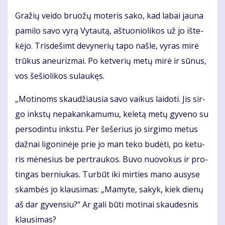
Gra­žių vei­do bruo­žų mo­te­ris sa­ko, kad la­bai jau­na
pa­mi­lo sa­vo vy­rą Vy­tau­tą, aš­tuo­nio­li­kos už jo iš­te­
kė­jo. Tris­de­šimt de­vy­ne­rių ta­po naš­le, vy­ras mi­rė
trū­kus aneu­riz­mai. Po ket­ve­rių me­tų mi­rė ir sū­nus,
vos še­šio­li­kos su­lau­kęs.
„Mo­ti­noms skau­džiau­sia sa­vo vai­kus lai­do­ti. Jis sir­
go inks­tų ne­pa­kan­ka­mu­mu, ke­le­tą me­tų gy­ve­no su
per­so­din­tu inks­tu. Per še­še­rius jo sir­gi­mo me­tus
daž­nai li­go­ni­nė­je prie jo man te­ko bu­dė­ti, po ke­tu­
ris mė­ne­sius be per­trau­kos. Bu­vo nuo­vo­kus ir pro­
tin­gas ber­niu­kas. Tur­būt iki mir­ties ma­no au­sy­se
skam­bės jo klau­si­mas: „Ma­my­te, sa­kyk, kiek die­nų
aš dar gy­ven­siu?“ Ar ga­li bū­ti mo­ti­nai skau­des­nis
klau­si­mas?