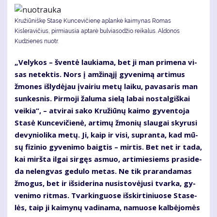
Kružiūniškę Stasę Kuncevičienę aplankė kaimynas Romas
Kisleravičius, pirmiausia aptarė bulviasodžio reikalus. Aldonos
Kudzienes nuotr.
„Ve­ly­kos – šven­tė lau­kia­ma, bet ji man pri­me­na vi­
sas ne­tek­tis. Nors į am­ži­ną­jį gy­ve­ni­mą ar­ti­mus
žmo­nes iš­ly­dė­jau įvai­riu me­tų lai­ku, pa­va­sa­ris man
sun­kes­nis. Pir­mo­ji ža­lu­ma sie­lą la­bai nos­tal­giš­kai
vei­kia“, – at­vi­rai sa­ko Kru­žiū­nų kai­mo gy­ven­to­ja
Sta­sė Kun­ce­vi­čie­nė, ar­ti­mų žmo­nių slau­gai sky­ru­si
de­vy­nio­li­ka me­tų. Ji, kaip ir vi­si, su­pran­ta, kad mū­
sų fi­zi­nio gy­ve­ni­mo baig­tis – mir­tis. Bet net ir ta­da,
kai mirš­ta il­gai sir­gęs as­muo, ar­ti­mie­siems pra­si­de­
da ne­leng­vas ge­du­lo me­tas. Ne tik pra­ran­da­mas
žmo­gus, bet ir iš­si­de­ri­na nu­si­sto­vė­ju­si tvar­ka, gy­
ve­ni­mo rit­mas. Tvar­kin­guo­se iš­skir­ti­niuo­se Sta­se­
lės, taip ji kai­my­nų va­di­na­ma, na­muo­se kal­bė­jo­mės