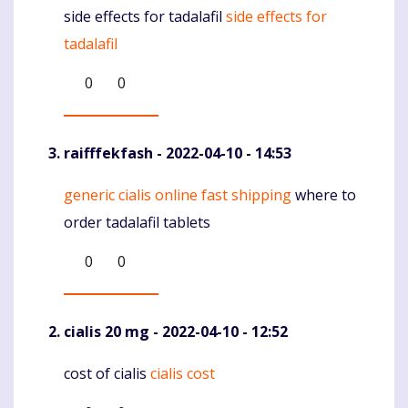
side effects for tadalafil
side effects for
Komentaras
tadalafil
0
0
raifffekfash
- 2022-04-10 - 14:53
generic cialis online fast shipping
where to
Komentaras
order tadalafil tablets
0
0
cialis 20 mg
- 2022-04-10 - 12:52
cost of cialis
cialis cost
Komentaras