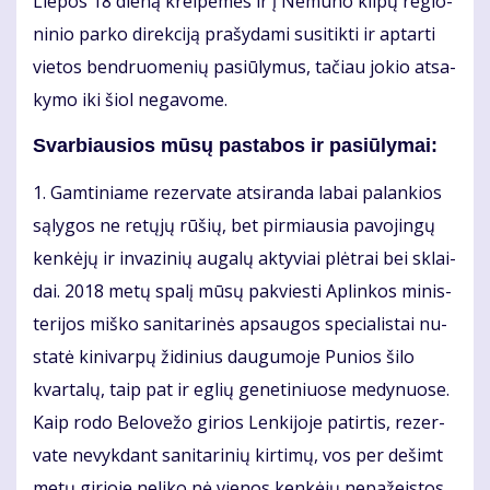
Lie­pos 18 die­ną krei­pė­mės ir į Ne­mu­no kil­pų re­gio­
ni­nio par­ko di­rek­ci­ją pra­šy­da­mi su­si­tik­ti ir ap­tar­ti
vie­tos ben­druo­me­nių pa­siū­ly­mus, ta­čiau jo­kio at­sa­
ky­mo iki šiol ne­ga­vo­me.
Svarbiausios mū­sų pa­sta­bos ir pa­siū­ly­mai:
1. Gam­ti­nia­me re­zer­va­te at­si­ran­da la­bai pa­lan­kios
są­ly­gos ne re­tų­jų rū­šių, bet pir­miau­sia pa­vo­jin­gų
ken­kė­jų ir in­va­zi­nių au­ga­lų ak­ty­viai plėt­rai bei sklai­
dai. 2018 me­tų spa­lį mū­sų pa­kvies­ti Ap­lin­kos mi­nis­
te­ri­jos miš­ko sa­ni­ta­ri­nės ap­sau­gos spe­cia­lis­tai nu­
sta­tė ki­ni­var­pų ži­di­nius dau­gu­mo­je Pu­nios ši­lo
kvar­ta­lų, taip pat ir eg­lių ge­ne­ti­niuo­se me­dy­nuo­se.
Kaip ro­do Be­lo­ve­žo gi­rios Len­ki­jo­je pa­tir­tis, re­zer­
va­te ne­vyk­dant sa­ni­ta­ri­nių kir­ti­mų, vos per de­šimt
me­tų gi­rio­je ne­li­ko nė vie­nos ken­kė­jų ne­pa­žeis­tos