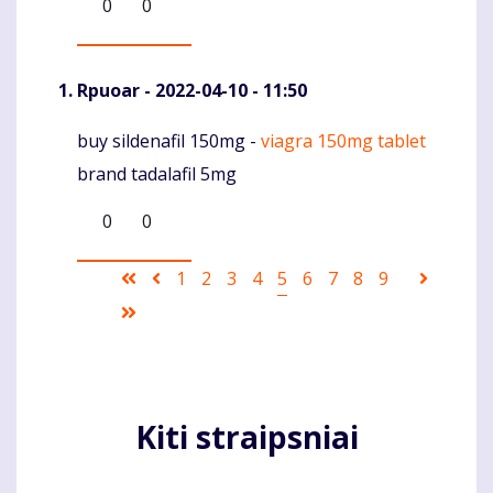
0
0
Rpuoar
- 2022-04-10 - 11:50
buy sildenafil 150mg -
viagra 150mg tablet
Komentaras
brand tadalafil 5mg
0
0
Pagination
First
Ankstesnis
Puslapis
1
Puslapis
2
Puslapis
3
Puslapis
4
Current
5
Puslapis
6
Puslapis
7
Puslapis
8
Puslapis
9
Sekanti
page
puslapis
page
puslapi
Last
page
Kiti straipsniai