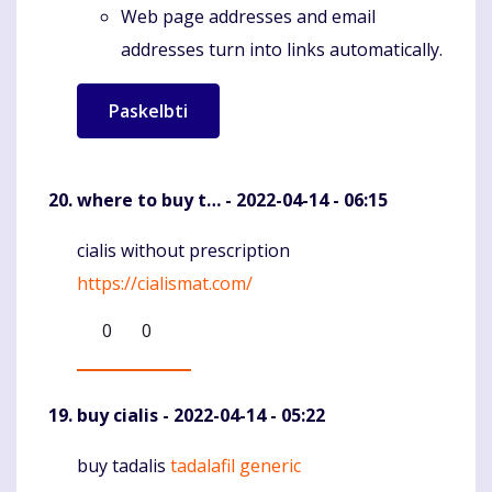
Web page addresses and email
addresses turn into links automatically.
where to buy t…
- 2022-04-14 - 06:15
cialis without prescription
Komentaras
https://cialismat.com/
0
0
buy cialis
- 2022-04-14 - 05:22
buy tadalis
tadalafil generic
Komentaras