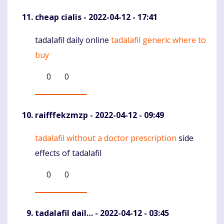
cheap cialis
- 2022-04-12 - 17:41
tadalafil daily online
tadalafil generic where to
Komentaras
buy
0
0
raifffekzmzp
- 2022-04-12 - 09:49
tadalafil without a doctor prescription
side
Komentaras
effects of tadalafil
0
0
tadalafil dail…
- 2022-04-12 - 03:45