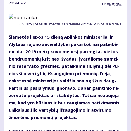
2019-07-25
Nr.
85 (13315)
Ki­ni­var­pų pa­žeis­tų me­džių sa­ni­ta­ri­niai kir­ti­mai Pu­nios ši­le di­dė­ja.
Šie­me­tės lie­pos 15 die­ną Ap­lin­kos mi­nis­te­ri­jai ir
Aly­taus ra­jo­no sa­vi­val­dy­bei pa­kar­to­ti­nai pa­tei­kė­
me dar 2019 me­tų ko­vo mė­ne­sį pa­reng­tas vie­tos
ben­druo­me­nių kri­ti­nes iš­va­das, įvar­di­jo­me gam­ti­
nio re­zer­va­to grės­mes, pa­tei­kė­me siū­ly­mų dėl Pu­
nios ši­lo ver­ty­bių iš­sau­go­ji­mo prie­mo­nių. De­ja,
anks­tes­nė mi­nis­te­ri­jos val­džia ana­lo­giš­kus daug­
kar­ti­nius pa­siū­ly­mus ig­no­ra­vo. Da­bar gam­ti­nio re­
zer­va­to pro­jek­tas pri­stab­dy­tas. Ta­čiau ne­abe­jo­ja­
me, kad yra bū­ti­nas ir bus ren­gia­mas pa­ti­ki­mes­nis
uni­ka­laus ši­lo ver­ty­bių iš­sau­go­ji­mo ir at­vi­ru­mo
žmo­nėms prie­mo­nių pro­jek­tas.