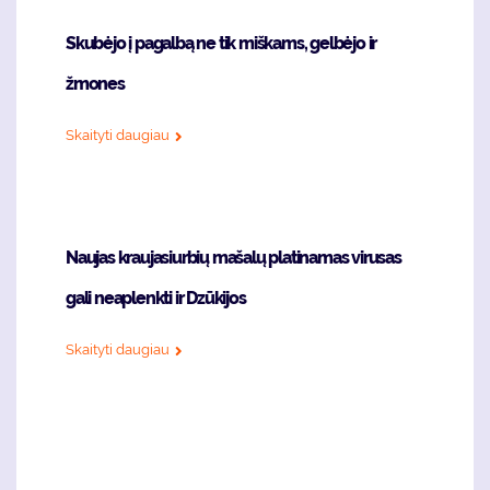
Skubėjo į pagalbą ne tik miškams, gelbėjo ir
žmones
Skaityti daugiau
Naujas kraujasiurbių mašalų platinamas virusas
gali neaplenkti ir Dzūkijos
Skaityti daugiau