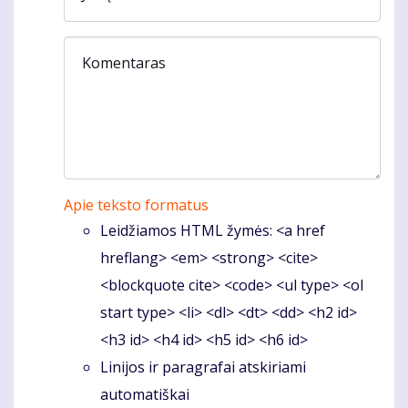
Komentaras
Apie teksto formatus
Leidžiamos HTML žymės: <a href
hreflang> <em> <strong> <cite>
<blockquote cite> <code> <ul type> <ol
start type> <li> <dl> <dt> <dd> <h2 id>
<h3 id> <h4 id> <h5 id> <h6 id>
Linijos ir paragrafai atskiriami
automatiškai