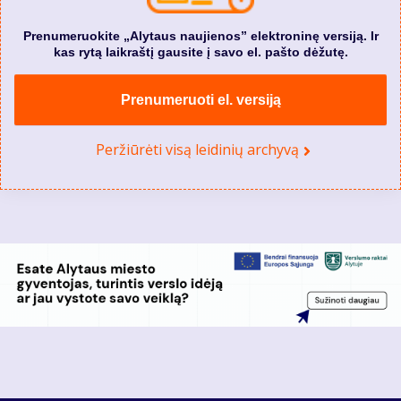
Prenumeruokite „Alytaus naujienos” elektroninę versiją. Ir
kas rytą laikraštį gausite į savo el. pašto dėžutę.
Prenumeruoti el. versiją
Peržiūrėti visą leidinių archyvą