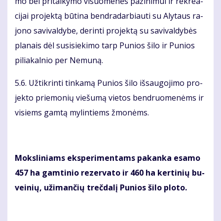
mo bei pri­tai­ky­mo vi­suo­me­nės pa­ži­ni­mui ir rek­re­a­
ci­jai pro­jek­tą bū­ti­na ben­dra­dar­biau­ti su Aly­taus ra­
jo­no sa­vi­val­dy­be, de­rin­ti pro­jek­tą su sa­vi­val­dy­bės
pla­nais dėl su­si­sie­ki­mo tarp Pu­nios ši­lo ir Pu­nios
pi­lia­kal­nio per Ne­mu­ną.
5.6. Už­tik­rin­ti tin­ka­mą Pu­nios ši­lo iš­sau­go­ji­mo pro­
jek­to prie­mo­nių vie­šu­mą vie­tos ben­druo­me­nėms ir
vi­siems gam­tą my­lin­tiems žmo­nėms.
Moks­li­niams eks­pe­ri­men­tams pa­kan­ka esa­mo
457 ha gam­ti­nio re­zer­va­to ir 460 ha ker­ti­nių bu­
vei­nių, už­iman­čių treč­da­lį Pu­nios ši­lo plo­to.