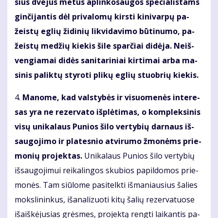
sius dve­jus me­tus ap­lin­ko­sau­gos spe­cia­lis­tams
ginčijan­tis dėl pri­va­lo­mų kirs­ti ki­ni­var­pų pa­
žeis­tų eg­lių ži­di­nių lik­vi­da­vi­mo bū­ti­nu­mo, pa­
žeis­tų me­džių kie­kis ši­le sparčiai di­dė­ja. Ne­iš­
ven­gia­mai di­dės sa­ni­ta­ri­niai kir­ti­mai ar­ba ma­
si­nis pa­lik­tų sty­ro­ti pli­kų eg­lių stuob­rių kie­kis.
4.
Ma­no­me, kad vals­ty­bės ir vi­suo­me­nės in­te­re­
sas yra ne re­zer­va­to iš­plė­ti­mas, o kom­plek­si­nis
vi­sų uni­ka­laus Pu­nios ši­lo ver­ty­bių dar­naus iš­
sau­go­ji­mo ir pla­tes­nio at­vi­ru­mo žmo­nėms prie­
mo­nių pro­jek­tas.
Uni­ka­laus Pu­nios ši­lo ver­ty­bių
iš­sau­go­ji­mui rei­ka­lin­gos sku­bios pa­pil­do­mos prie­
mo­nės. Tam siū­lo­me pa­si­telk­ti iš­ma­niau­sius ša­lies
moks­li­nin­kus, iš­ana­li­zuo­ti ki­tų ša­lių re­zer­va­tuo­se
iš­aiš­kė­ju­sias grės­mes, pro­jek­tą reng­ti lai­kan­tis pa­