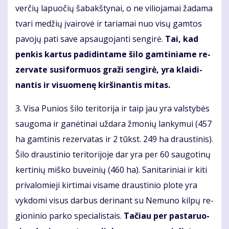
verčių la­puočių ša­bakš­ty­nai, o ne vi­lio­ja­mai ža­da­ma
tva­ri me­džių įvai­ro­vė ir ta­ria­mai nuo vi­sų gam­tos
pa­vo­jų pa­ti sa­ve ap­sau­go­jan­ti sen­gi­rė.
Tai, kad
pen­kis kar­tus pa­di­din­ta­me ši­lo gam­ti­nia­me re­
zer­va­te su­si­for­muos gra­ži sen­gi­rė, yra klai­di­
nan­tis ir vi­suo­me­nę kir­ši­nan­tis mi­tas.
3. Vi­sa Pu­nios ši­lo te­ri­to­ri­ja ir taip jau yra vals­ty­bės
sau­go­ma ir ga­nė­ti­nai už­da­ra žmo­nių lan­ky­mui (457
ha gam­ti­nis re­zer­va­tas ir 2 tūkst. 249 ha draus­ti­nis).
Ši­lo draus­ti­nio te­ri­to­ri­jo­je dar yra per 60 sau­go­ti­nų
ker­ti­nių miš­ko bu­vei­nių (460 ha). Sa­ni­ta­ri­niai ir ki­ti
pri­va­lo­mie­ji kir­ti­mai vi­sa­me draus­ti­nio plo­te yra
vyk­do­mi vi­sus dar­bus de­ri­nant su Ne­mu­no kil­pų re­
gio­ni­nio par­ko spe­cia­lis­tais.
Tačiau per pas­ta­ruo­