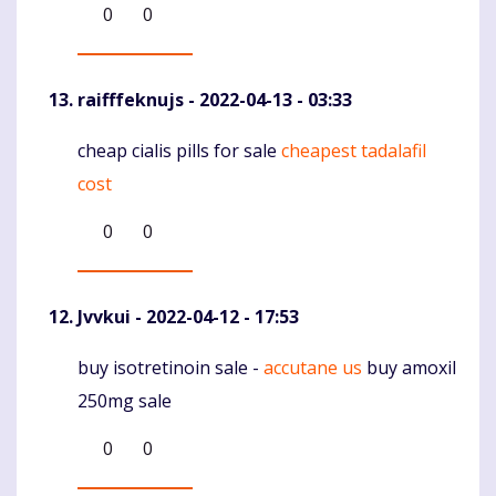
0
0
raifffeknujs
- 2022-04-13 - 03:33
cheap cialis pills for sale
cheapest tadalafil
Komentaras
cost
0
0
Jvvkui
- 2022-04-12 - 17:53
buy isotretinoin sale -
accutane us
buy amoxil
Komentaras
250mg sale
0
0