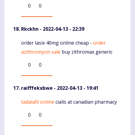
0
0
Rkckhn
- 2022-04-13 - 22:39
order lasix 40mg online cheap -
order
Komentaras
azithromycin sale
buy zithromax generic
0
0
raifffekxbwe
- 2022-04-13 - 19:41
tadalafil online
cialis at canadian pharmacy
Komentaras
0
0