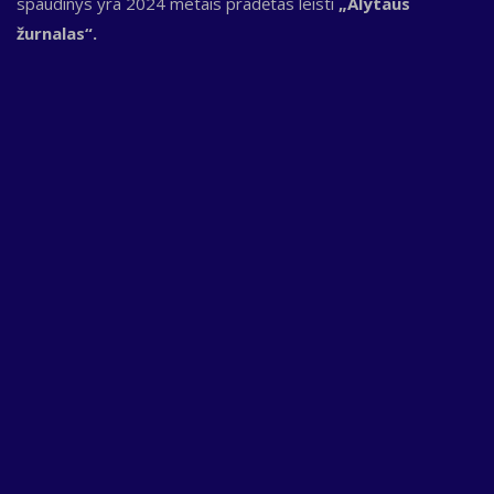
spaudinys yra 2024 metais pradėtas leisti
„Alytaus
žurnalas“.