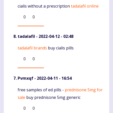
cialis without a prescription
tadalafil online
Komentaras
0
0
tadalafil
- 2022-04-12 - 02:48
tadalafil brands
buy cialis pills
Komentaras
0
0
Pvmxqf
- 2022-04-11 - 16:54
free samples of ed pills -
prednisone 5mg for
Komentaras
sale
buy prednisone 5mg generic
0
0