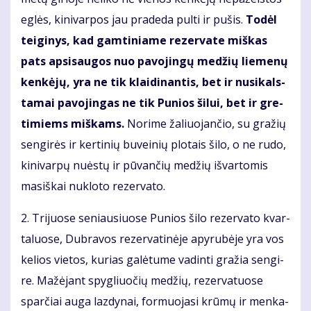
eg­lės, ki­ni­var­pos jau pra­de­da pul­ti ir pu­šis.
To­dėl
tei­gi­nys, kad gam­ti­nia­me re­zer­va­te miš­kas
pats ap­si­sau­gos nuo pa­vo­jin­gų me­džių lie­me­nų
ken­kė­jų, yra ne tik klai­di­nan­tis, bet ir nu­si­kals­
ta­mai pa­vo­jin­gas ne tik Pu­nios ši­lui, bet ir gre­
ti­miems miš­kams.
No­ri­me ža­liuo­jančio, su gra­žių
sen­gi­rės ir ker­ti­nių bu­vei­nių plo­tais ši­lo, o ne ru­do,
ki­ni­var­pų nu­ės­tų ir pū­vančių me­džių iš­var­to­mis
ma­siš­kai nu­klo­to re­zer­va­to.
2. Tri­juo­se se­niau­siuo­se Pu­nios ši­lo re­zer­va­to kvar­
ta­luo­se, Dub­ra­vos re­zer­va­ti­nė­je apy­ru­bė­je yra vos
ke­lios vie­tos, ku­rias ga­lė­tu­me va­din­ti gra­žia sen­gi­
re. Ma­žė­jant spyg­liuočių me­džių, re­zer­va­tuo­se
sparčiai au­ga laz­dy­nai, for­muo­ja­si krū­mų ir men­ka­