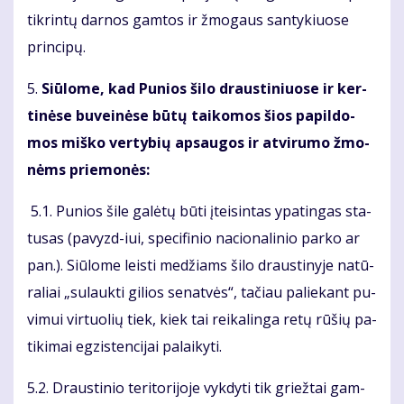
tik­rin­tų dar­nos gam­tos ir žmo­gaus san­ty­kiuo­se
prin­ci­pų.
5.
Siū­lo­me, kad Pu­nios ši­lo draus­ti­niuo­se ir ker­
ti­nė­se bu­vei­nė­se bū­tų tai­ko­mos šios pa­pil­do­
mos miš­ko ver­ty­bių ap­sau­gos ir at­vi­ru­mo žmo­
nėms prie­mo­nės:
5.1. Pu­nios ši­le ga­lė­tų bū­ti įtei­sin­tas ypa­tin­gas sta­
tu­sas (pa­vyzd-iui, spe­ci­fi­nio na­cio­na­li­nio par­ko ar
pan.). Siū­lo­me leis­ti me­džiams ši­lo draus­ti­ny­je na­tū­
ra­liai „su­lauk­ti gi­lios se­nat­vės“, ta­čiau pa­lie­kant pu­
vi­mui vir­tuo­lių tiek, kiek tai rei­ka­lin­ga re­tų rū­šių pa­
ti­ki­mai eg­zis­ten­ci­jai pa­lai­ky­ti.
5.2. Draus­ti­nio te­ri­to­ri­jo­je vyk­dy­ti tik griež­tai gam­