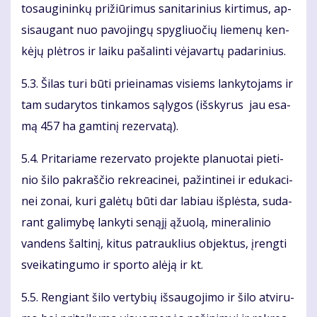
to­sau­gi­nin­kų pri­žiū­ri­mus sa­ni­ta­ri­nius kir­ti­mus, ap­
si­sau­gant nuo pa­vo­jin­gų spyg­liuo­čių lie­me­nų ken­
kė­jų plėt­ros ir lai­ku pa­ša­lin­ti vė­ja­var­tų pa­da­ri­nius.
5.3. Ši­las tu­ri bū­ti pri­ei­na­mas vi­siems lan­ky­to­jams ir
tam su­da­ry­tos tin­ka­mos są­ly­gos (iš­sky­rus jau esa­
mą 457 ha gam­ti­nį re­zer­va­tą).
5.4. Pri­ta­ria­me re­zer­va­to pro­jek­te pla­nuo­tai pie­ti­
nio ši­lo pa­kraš­čio rek­re­a­ci­nei, pa­žin­ti­nei ir edu­ka­ci­
nei zo­nai, ku­ri ga­lė­tų bū­ti dar la­biau iš­plės­ta, su­da­
rant ga­li­my­bę lan­ky­ti se­ną­jį ąžuo­lą, mi­ne­ra­li­nio
van­dens šal­ti­nį, ki­tus pa­trauk­lius ob­jek­tus, įreng­ti
svei­ka­tin­gu­mo ir spor­to alė­ją ir kt.
5.5. Ren­giant ši­lo ver­ty­bių iš­sau­go­ji­mo ir ši­lo at­vi­ru­