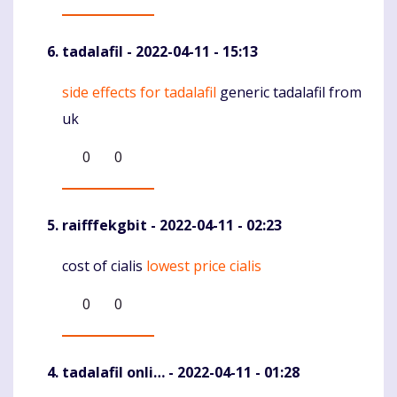
tadalafil
- 2022-04-11 - 15:13
side effects for tadalafil
generic tadalafil from
Komentaras
uk
0
0
raifffekgbit
- 2022-04-11 - 02:23
cost of cialis
lowest price cialis
Komentaras
0
0
tadalafil onli…
- 2022-04-11 - 01:28