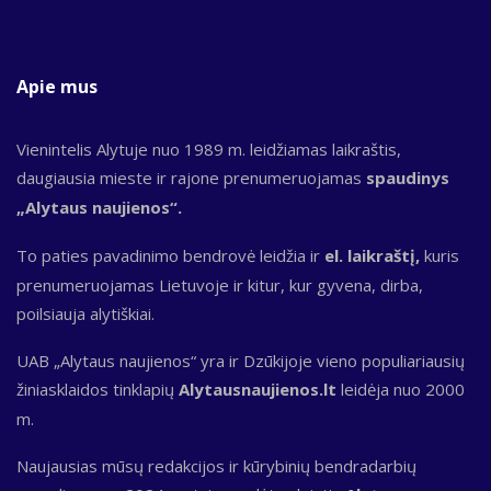
Apie mus
Vienintelis Alytuje nuo 1989 m. leidžiamas laikraštis,
daugiausia mieste ir rajone prenumeruojamas
spaudinys
„Alytaus naujienos“.
To paties pavadinimo bendrovė leidžia ir
el. laikraštį,
kuris
prenumeruojamas Lietuvoje ir kitur, kur gyvena, dirba,
poilsiauja alytiškiai.
UAB „Alytaus naujienos“ yra ir Dzūkijoje vieno populiariausių
žiniasklaidos tinklapių
Alytausnaujienos.lt
leidėja nuo 2000
m.
Naujausias mūsų redakcijos ir kūrybinių bendradarbių