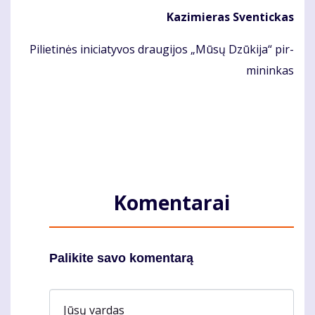
Ka­zi­mie­ras Sven­tic­kas
Pi­lie­ti­nės ini­cia­ty­vos drau­gi­jos „Mū­sų Dzū­ki­ja“ pir­
mi­nin­kas
Komentarai
Palikite savo komentarą
Jūsų vardas