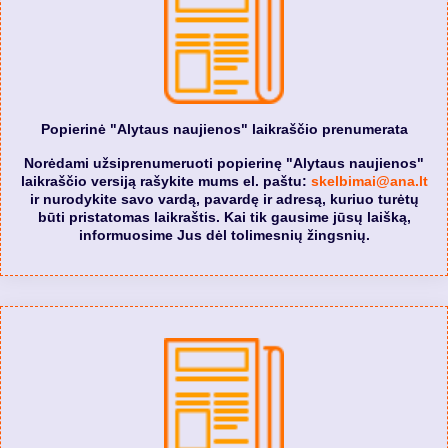
Popierinė "Alytaus naujienos" laikraščio prenumerata
Norėdami užsiprenumeruoti popierinę "Alytaus naujienos"
laikraščio versiją rašykite mums el. paštu:
skelbimai@ana.lt
ir nurodykite savo vardą, pavardę ir adresą, kuriuo turėtų
būti pristatomas laikraštis. Kai tik gausime jūsų laišką,
informuosime Jus dėl tolimesnių žingsnių.