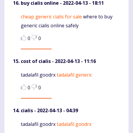
buy cialis online
- 2022-04-13 - 18:11
cheap generic cialis for sale
where to buy
Komentaras
generic cialis online safely
0
0
cost of cialis
- 2022-04-13 - 11:16
tadalafil goodrx
tadalafil generic
Komentaras
0
0
cialis
- 2022-04-13 - 04:39
tadalafil goodrx
tadalafil goodrx
Komentaras