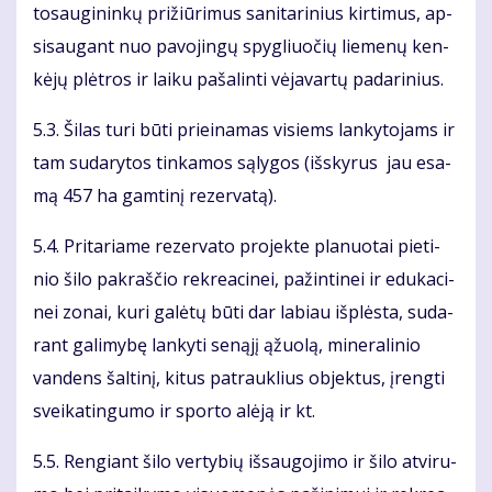
to­sau­gi­nin­kų pri­žiū­ri­mus sa­ni­ta­ri­nius kir­ti­mus, ap­
si­sau­gant nuo pa­vo­jin­gų spyg­liuo­čių lie­me­nų ken­
kė­jų plėt­ros ir lai­ku pa­ša­lin­ti vė­ja­var­tų pa­da­ri­nius.
5.3. Ši­las tu­ri bū­ti pri­ei­na­mas vi­siems lan­ky­to­jams ir
tam su­da­ry­tos tin­ka­mos są­ly­gos (iš­sky­rus jau esa­
mą 457 ha gam­ti­nį re­zer­va­tą).
5.4. Pri­ta­ria­me re­zer­va­to pro­jek­te pla­nuo­tai pie­ti­
nio ši­lo pa­kraš­čio rek­re­a­ci­nei, pa­žin­ti­nei ir edu­ka­ci­
nei zo­nai, ku­ri ga­lė­tų bū­ti dar la­biau iš­plės­ta, su­da­
rant ga­li­my­bę lan­ky­ti se­ną­jį ąžuo­lą, mi­ne­ra­li­nio
van­dens šal­ti­nį, ki­tus pa­trauk­lius ob­jek­tus, įreng­ti
svei­ka­tin­gu­mo ir spor­to alė­ją ir kt.
5.5. Ren­giant ši­lo ver­ty­bių iš­sau­go­ji­mo ir ši­lo at­vi­ru­