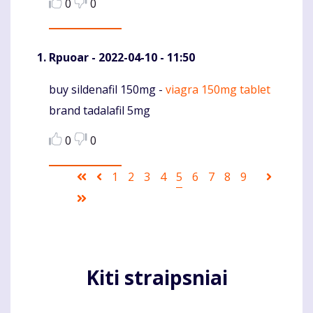
0
0
Rpuoar
- 2022-04-10 - 11:50
buy sildenafil 150mg -
viagra 150mg tablet
Komentaras
brand tadalafil 5mg
0
0
Pagination
First
Ankstesnis
Puslapis
1
Puslapis
2
Puslapis
3
Puslapis
4
Current
5
Puslapis
6
Puslapis
7
Puslapis
8
Puslapis
9
Sekanti
page
puslapis
page
puslapi
Last
page
Kiti straipsniai