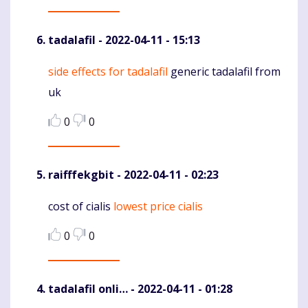
tadalafil
- 2022-04-11 - 15:13
side effects for tadalafil
generic tadalafil from
Komentaras
uk
0
0
raifffekgbit
- 2022-04-11 - 02:23
cost of cialis
lowest price cialis
Komentaras
0
0
tadalafil onli…
- 2022-04-11 - 01:28