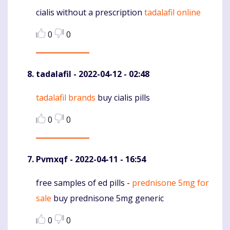
cialis without a prescription
tadalafil online
Komentaras
0
0
tadalafil
- 2022-04-12 - 02:48
tadalafil brands
buy cialis pills
Komentaras
0
0
Pvmxqf
- 2022-04-11 - 16:54
free samples of ed pills -
prednisone 5mg for
Komentaras
sale
buy prednisone 5mg generic
0
0