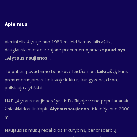
Apie mus
Vienintelis Alytuje nuo 1989 m. leidžiamas laikraštis,
daugiausia mieste ir rajone prenumeruojamas
spaudinys
„Alytaus naujienos“.
To paties pavadinimo bendrovė leidžia ir
el. laikraštį,
kuris
prenumeruojamas Lietuvoje ir kitur, kur gyvena, dirba,
poilsiauja alytiškiai.
UAB „Alytaus naujienos“ yra ir Dzūkijoje vieno populiariausių
žiniasklaidos tinklapių
Alytausnaujienos.lt
leidėja nuo 2000
m.
Naujausias mūsų redakcijos ir kūrybinių bendradarbių