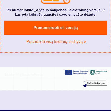
Prenumeruokite „Alytaus naujienos” elektroninę versiją. Ir
kas rytą laikraštį gausite į savo el. pašto dėžutę.
Prenumeruoti el. versiją
Peržiūrėti visą leidinių archyvą