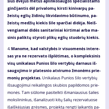
sius dve­jus me­tus ap­lin­ko­sau­gos spe­cia­lis­tams
ginčijan­tis dėl pri­va­lo­mų kirs­ti ki­ni­var­pų pa­
žeis­tų eg­lių ži­di­nių lik­vi­da­vi­mo bū­ti­nu­mo, pa­
žeis­tų me­džių kie­kis ši­le sparčiai di­dė­ja. Ne­iš­
ven­gia­mai di­dės sa­ni­ta­ri­niai kir­ti­mai ar­ba ma­
si­nis pa­lik­tų sty­ro­ti pli­kų eg­lių stuob­rių kie­kis.
4.
Ma­no­me, kad vals­ty­bės ir vi­suo­me­nės in­te­re­
sas yra ne re­zer­va­to iš­plė­ti­mas, o kom­plek­si­nis
vi­sų uni­ka­laus Pu­nios ši­lo ver­ty­bių dar­naus iš­
sau­go­ji­mo ir pla­tes­nio at­vi­ru­mo žmo­nėms prie­
mo­nių pro­jek­tas.
Uni­ka­laus Pu­nios ši­lo ver­ty­bių
iš­sau­go­ji­mui rei­ka­lin­gos sku­bios pa­pil­do­mos prie­
mo­nės. Tam siū­lo­me pa­si­telk­ti iš­ma­niau­sius ša­lies
moks­li­nin­kus, iš­ana­li­zuo­ti ki­tų ša­lių re­zer­va­tuo­se
iš­aiš­kė­ju­sias grės­mes, pro­jek­tą reng­ti lai­kan­tis pa­