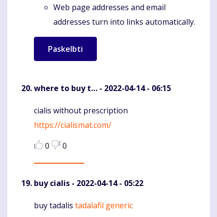
Web page addresses and email
addresses turn into links automatically.
where to buy t…
- 2022-04-14 - 06:15
cialis without prescription
Komentaras
https://cialismat.com/
0
0
buy cialis
- 2022-04-14 - 05:22
buy tadalis
tadalafil generic
Komentaras