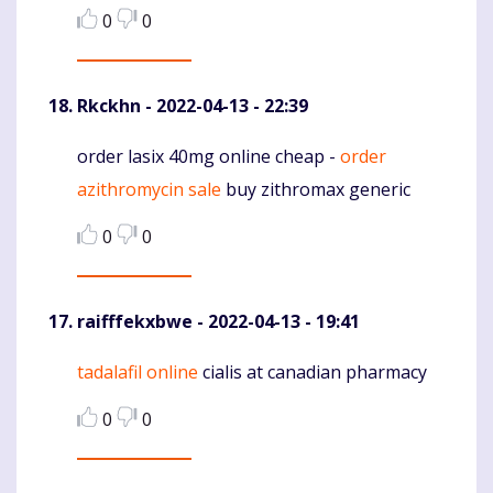
0
0
Rkckhn
- 2022-04-13 - 22:39
order lasix 40mg online cheap -
order
Komentaras
azithromycin sale
buy zithromax generic
0
0
raifffekxbwe
- 2022-04-13 - 19:41
tadalafil online
cialis at canadian pharmacy
Komentaras
0
0