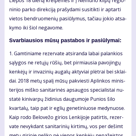
Lie­pos 18 die­ną krei­pė­mės ir į Ne­mu­no kil­pų re­gio­
ni­nio par­ko di­rek­ci­ją pra­šy­da­mi su­si­tik­ti ir ap­tar­ti
vie­tos ben­druo­me­nių pa­siū­ly­mus, ta­čiau jo­kio at­sa­
ky­mo iki šiol ne­ga­vo­me.
Svarbiausios mū­sų pa­sta­bos ir pa­siū­ly­mai:
1. Gam­ti­nia­me re­zer­va­te at­si­ran­da la­bai pa­lan­kios
są­ly­gos ne re­tų­jų rū­šių, bet pir­miau­sia pa­vo­jin­gų
ken­kė­jų ir in­va­zi­nių au­ga­lų ak­ty­viai plėt­rai bei sklai­
dai. 2018 me­tų spa­lį mū­sų pa­kvies­ti Ap­lin­kos mi­nis­
te­ri­jos miš­ko sa­ni­ta­ri­nės ap­sau­gos spe­cia­lis­tai nu­
sta­tė ki­ni­var­pų ži­di­nius dau­gu­mo­je Pu­nios ši­lo
kvar­ta­lų, taip pat ir eg­lių ge­ne­ti­niuo­se me­dy­nuo­se.
Kaip ro­do Be­lo­ve­žo gi­rios Len­ki­jo­je pa­tir­tis, re­zer­
va­te ne­vyk­dant sa­ni­ta­ri­nių kir­ti­mų, vos per de­šimt
me­tų gi­rio­je ne­li­ko nė vie­nos ken­kė­jų ne­pa­žeis­tos