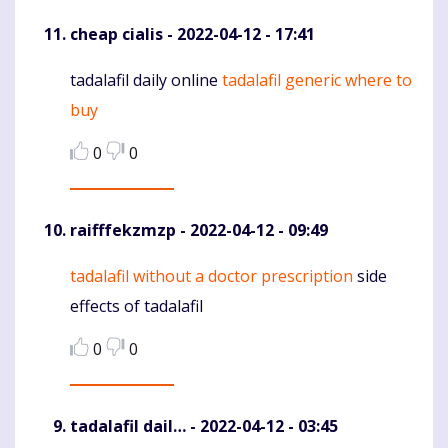
cheap cialis
- 2022-04-12 - 17:41
tadalafil daily online
tadalafil generic where to
Komentaras
buy
0
0
raifffekzmzp
- 2022-04-12 - 09:49
tadalafil without a doctor prescription
side
Komentaras
effects of tadalafil
0
0
tadalafil dail…
- 2022-04-12 - 03:45