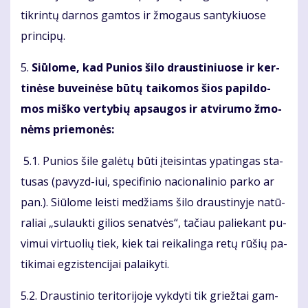
tik­rin­tų dar­nos gam­tos ir žmo­gaus san­ty­kiuo­se
prin­ci­pų.
5.
Siū­lo­me, kad Pu­nios ši­lo draus­ti­niuo­se ir ker­
ti­nė­se bu­vei­nė­se bū­tų tai­ko­mos šios pa­pil­do­
mos miš­ko ver­ty­bių ap­sau­gos ir at­vi­ru­mo žmo­
nėms prie­mo­nės:
5.1. Pu­nios ši­le ga­lė­tų bū­ti įtei­sin­tas ypa­tin­gas sta­
tu­sas (pa­vyzd-iui, spe­ci­fi­nio na­cio­na­li­nio par­ko ar
pan.). Siū­lo­me leis­ti me­džiams ši­lo draus­ti­ny­je na­tū­
ra­liai „su­lauk­ti gi­lios se­nat­vės“, ta­čiau pa­lie­kant pu­
vi­mui vir­tuo­lių tiek, kiek tai rei­ka­lin­ga re­tų rū­šių pa­
ti­ki­mai eg­zis­ten­ci­jai pa­lai­ky­ti.
5.2. Draus­ti­nio te­ri­to­ri­jo­je vyk­dy­ti tik griež­tai gam­