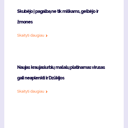
Skubėjo į pagalbą ne tik miškams, gelbėjo ir
žmones
Skaityti daugiau
Naujas kraujasiurbių mašalų platinamas virusas
gali neaplenkti ir Dzūkijos
Skaityti daugiau