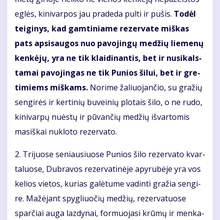
eg­lės, ki­ni­var­pos jau pra­de­da pul­ti ir pu­šis.
To­dėl
tei­gi­nys, kad gam­ti­nia­me re­zer­va­te miš­kas
pats ap­si­sau­gos nuo pa­vo­jin­gų me­džių lie­me­nų
ken­kė­jų, yra ne tik klai­di­nan­tis, bet ir nu­si­kals­
ta­mai pa­vo­jin­gas ne tik Pu­nios ši­lui, bet ir gre­
ti­miems miš­kams.
No­ri­me ža­liuo­jančio, su gra­žių
sen­gi­rės ir ker­ti­nių bu­vei­nių plo­tais ši­lo, o ne ru­do,
ki­ni­var­pų nu­ės­tų ir pū­vančių me­džių iš­var­to­mis
ma­siš­kai nu­klo­to re­zer­va­to.
2. Tri­juo­se se­niau­siuo­se Pu­nios ši­lo re­zer­va­to kvar­
ta­luo­se, Dub­ra­vos re­zer­va­ti­nė­je apy­ru­bė­je yra vos
ke­lios vie­tos, ku­rias ga­lė­tu­me va­din­ti gra­žia sen­gi­
re. Ma­žė­jant spyg­liuočių me­džių, re­zer­va­tuo­se
sparčiai au­ga laz­dy­nai, for­muo­ja­si krū­mų ir men­ka­