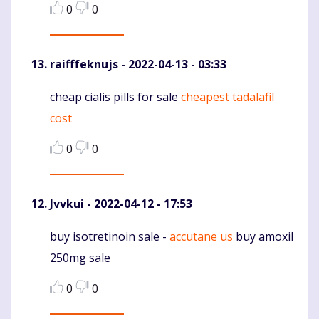
0
0
raifffeknujs
- 2022-04-13 - 03:33
cheap cialis pills for sale
cheapest tadalafil
Komentaras
cost
0
0
Jvvkui
- 2022-04-12 - 17:53
buy isotretinoin sale -
accutane us
buy amoxil
Komentaras
250mg sale
0
0