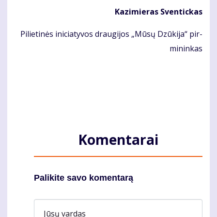
Ka­zi­mie­ras Sven­tic­kas
Pi­lie­ti­nės ini­cia­ty­vos drau­gi­jos „Mū­sų Dzū­ki­ja“ pir­
mi­nin­kas
Komentarai
Palikite savo komentarą
Jūsų vardas