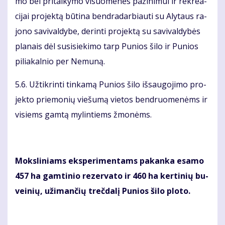
mo bei pri­tai­ky­mo vi­suo­me­nės pa­ži­ni­mui ir rek­re­a­
ci­jai pro­jek­tą bū­ti­na ben­dra­dar­biau­ti su Aly­taus ra­
jo­no sa­vi­val­dy­be, de­rin­ti pro­jek­tą su sa­vi­val­dy­bės
pla­nais dėl su­si­sie­ki­mo tarp Pu­nios ši­lo ir Pu­nios
pi­lia­kal­nio per Ne­mu­ną.
5.6. Už­tik­rin­ti tin­ka­mą Pu­nios ši­lo iš­sau­go­ji­mo pro­
jek­to prie­mo­nių vie­šu­mą vie­tos ben­druo­me­nėms ir
vi­siems gam­tą my­lin­tiems žmo­nėms.
Moks­li­niams eks­pe­ri­men­tams pa­kan­ka esa­mo
457 ha gam­ti­nio re­zer­va­to ir 460 ha ker­ti­nių bu­
vei­nių, už­iman­čių treč­da­lį Pu­nios ši­lo plo­to.