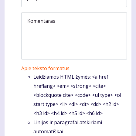
Komentaras
Apie teksto formatus
Leidžiamos HTML žymės: <a href
hreflang> <em> <strong> <cite>
<blockquote cite> <code> <ul type> <ol
start type> <li> <dl> <dt> <dd> <h2 id>
<h3 id> <h4 id> <h5 id> <h6 id>
Linijos ir paragrafai atskiriami
automatiškai