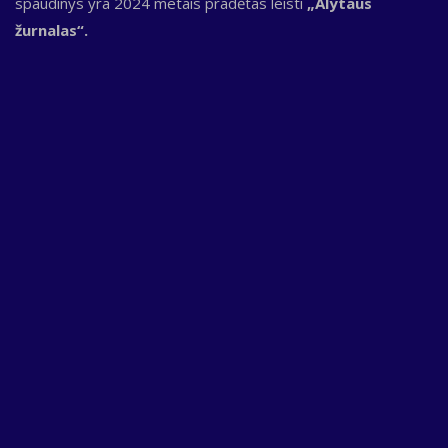
spaudinys yra 2024 metais pradėtas leisti
„Alytaus
žurnalas“.