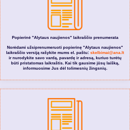
Popierinė "Alytaus naujienos" laikraščio prenumerata
Norėdami užsiprenumeruoti popierinę "Alytaus naujienos"
laikraščio versiją rašykite mums el. paštu:
skelbimai@ana.lt
ir nurodykite savo vardą, pavardę ir adresą, kuriuo turėtų
būti pristatomas laikraštis. Kai tik gausime jūsų laišką,
informuosime Jus dėl tolimesnių žingsnių.