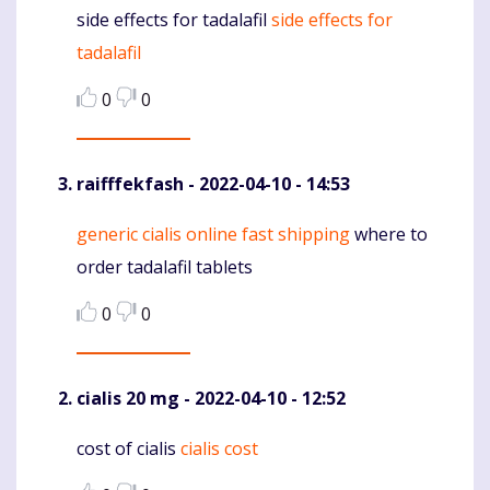
side effects for tadalafil
side effects for
Komentaras
tadalafil
0
0
raifffekfash
- 2022-04-10 - 14:53
generic cialis online fast shipping
where to
Komentaras
order tadalafil tablets
0
0
cialis 20 mg
- 2022-04-10 - 12:52
cost of cialis
cialis cost
Komentaras