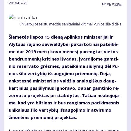
2019-07-25
Nr.
85 (13315)
Ki­ni­var­pų pa­žeis­tų me­džių sa­ni­ta­ri­niai kir­ti­mai Pu­nios ši­le di­dė­ja.
Šie­me­tės lie­pos 15 die­ną Ap­lin­kos mi­nis­te­ri­jai ir
Aly­taus ra­jo­no sa­vi­val­dy­bei pa­kar­to­ti­nai pa­tei­kė­
me dar 2019 me­tų ko­vo mė­ne­sį pa­reng­tas vie­tos
ben­druo­me­nių kri­ti­nes iš­va­das, įvar­di­jo­me gam­ti­
nio re­zer­va­to grės­mes, pa­tei­kė­me siū­ly­mų dėl Pu­
nios ši­lo ver­ty­bių iš­sau­go­ji­mo prie­mo­nių. De­ja,
anks­tes­nė mi­nis­te­ri­jos val­džia ana­lo­giš­kus daug­
kar­ti­nius pa­siū­ly­mus ig­no­ra­vo. Da­bar gam­ti­nio re­
zer­va­to pro­jek­tas pri­stab­dy­tas. Ta­čiau ne­abe­jo­ja­
me, kad yra bū­ti­nas ir bus ren­gia­mas pa­ti­ki­mes­nis
uni­ka­laus ši­lo ver­ty­bių iš­sau­go­ji­mo ir at­vi­ru­mo
žmo­nėms prie­mo­nių pro­jek­tas.