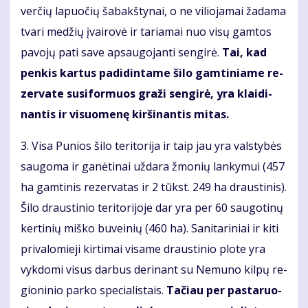
verčių la­puočių ša­bakš­ty­nai, o ne vi­lio­ja­mai ža­da­ma
tva­ri me­džių įvai­ro­vė ir ta­ria­mai nuo vi­sų gam­tos
pa­vo­jų pa­ti sa­ve ap­sau­go­jan­ti sen­gi­rė.
Tai, kad
pen­kis kar­tus pa­di­din­ta­me ši­lo gam­ti­nia­me re­
zer­va­te su­si­for­muos gra­ži sen­gi­rė, yra klai­di­
nan­tis ir vi­suo­me­nę kir­ši­nan­tis mi­tas.
3. Vi­sa Pu­nios ši­lo te­ri­to­ri­ja ir taip jau yra vals­ty­bės
sau­go­ma ir ga­nė­ti­nai už­da­ra žmo­nių lan­ky­mui (457
ha gam­ti­nis re­zer­va­tas ir 2 tūkst. 249 ha draus­ti­nis).
Ši­lo draus­ti­nio te­ri­to­ri­jo­je dar yra per 60 sau­go­ti­nų
ker­ti­nių miš­ko bu­vei­nių (460 ha). Sa­ni­ta­ri­niai ir ki­ti
pri­va­lo­mie­ji kir­ti­mai vi­sa­me draus­ti­nio plo­te yra
vyk­do­mi vi­sus dar­bus de­ri­nant su Ne­mu­no kil­pų re­
gio­ni­nio par­ko spe­cia­lis­tais.
Tačiau per pas­ta­ruo­